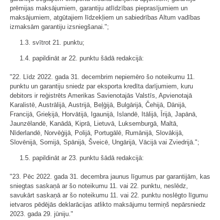
prēmijas maksājumiem, garantiju atlīdzības pieprasījumiem un
maksājumiem, atgūtajiem līdzekļiem un sabiedrības Altum vadības
izmaksām garantiju izsniegšanai.";
1.3. svītrot 21. punktu;
1.4. papildināt ar 22. punktu šādā redakcijā:
"22. Līdz 2022. gada 31. decembrim nepiemēro šo noteikumu 11.
punktu un garantiju sniedz par eksporta kredīta darījumiem, kuru
debitors ir reģistrēts Amerikas Savienotajās Valstīs, Apvienotajā
Karalistē, Austrālijā, Austrijā, Beļģijā, Bulgārijā, Čehijā, Dānijā,
Francijā, Grieķijā, Horvātijā, Igaunijā, Islandē, Itālijā, Īrijā, Japānā,
Jaunzēlandē, Kanādā, Kiprā, Lietuvā, Luksemburgā, Maltā,
Nīderlandē, Norvēģijā, Polijā, Portugālē, Rumānijā, Slovākijā,
Slovēnijā, Somijā, Spānijā, Šveicē, Ungārijā, Vācijā vai Zviedrijā.";
1.5. papildināt ar 23. punktu šādā redakcijā:
"23. Pēc 2022. gada 31. decembra jaunus līgumus par garantijām, kas
sniegtas saskaņā ar šo noteikumu 11. vai 22. punktu, neslēdz,
savukārt saskaņā ar šo noteikumu 11. vai 22. punktu noslēgto līgumu
ietvaros pēdējās deklarācijas atlikto maksājumu termiņš nepārsniedz
2023. gada 29. jūniju."