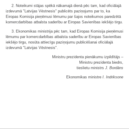
2. Noteikumi stājas spēkā nākamajā dienā pēc tam, kad oficiālajā
izdevumā "Latvijas Vēstnesis" publicēts paziņojums par to, ka
Eiropas Komisija pieņēmusi lēmumu par šajos noteikumos paredzētā
komercdarbības atbalsta saderību ar Eiropas Savienības iekšējo tirgu.
3. Ekonomikas ministrija pēc tam, kad Eiropas Komisija pieņēmusi
lēmumu par komercdarbības atbalsta saderību ar Eiropas Savienības
iekšējo tirgu, nosūta attiecīgu paziņojumu publicēšanai oficiālajā
izdevumā "Latvijas Vēstnesis".
Ministru prezidenta pienākumu izpildītājs ‒
Ministru prezidenta biedrs,
tieslietu ministrs
J. Bordāns
Ekonomikas ministre
I. Indriksone