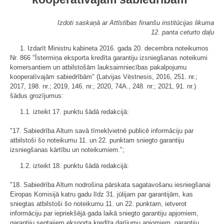
Izdoti saskaņā ar Attīstības finanšu institūcijas likuma
12. panta ceturto daļu
1. Izdarīt Ministru kabineta 2016. gada 20. decembra noteikumos
Nr. 866 "Īstermiņa eksporta kredīta garantiju izsniegšanas noteikumi
komersantiem un atbilstošām lauksaimniecības pakalpojumu
kooperatīvajām sabiedrībām" (Latvijas Vēstnesis, 2016, 251. nr.;
2017, 198. nr.; 2019, 146. nr.; 2020, 74A., 248. nr.; 2021, 91. nr.)
šādus grozījumus:
1.1. izteikt 17. punktu šādā redakcijā:
"17. Sabiedrība Altum savā tīmekļvietnē publicē informāciju par
atbilstoši šo noteikumu 11. un 22. punktam sniegto garantiju
izsniegšanas kārtību un noteikumiem.";
1.2. izteikt 18. punktu šādā redakcijā:
"18. Sabiedrība Altum nodrošina pārskata sagatavošanu iesniegšanai
Eiropas Komisijā katru gadu līdz 31. jūlijam par garantijām, kas
sniegtas atbilstoši šo noteikumu 11. un 22. punktam, ietverot
informāciju par iepriekšējā gada laikā sniegto garantiju apjomiem,
garantiju segtajiem eksporta kredīta darījumu apjomiem, garantiju