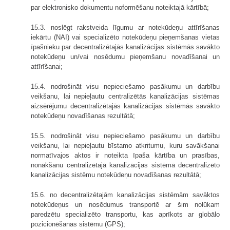
par elektronisko dokumentu noformēšanu noteiktajā kārtībā;
15.3. noslēgt rakstveida līgumu ar notekūdeņu attīrīšanas
iekārtu (NAI) vai specializēto notekūdeņu pieņemšanas vietas
īpašnieku par decentralizētajās kanalizācijas sistēmās savākto
notekūdeņu un/vai nosēdumu pieņemšanu novadīšanai un
attīrīšanai;
15.4. nodrošināt visu nepieciešamo pasākumu un darbību
veikšanu, lai nepieļautu centralizētās kanalizācijas sistēmas
aizsērējumu decentralizētajās kanalizācijas sistēmās savākto
notekūdeņu novadīšanas rezultātā;
15.5. nodrošināt visu nepieciešamo pasākumu un darbību
veikšanu, lai nepieļautu bīstamo atkritumu, kuru savākšanai
normatīvajos aktos ir noteikta īpaša kārtība un prasības,
nonākšanu centralizētajā kanalizācijas sistēmā decentralizēto
kanalizācijas sistēmu notekūdeņu novadīšanas rezultātā;
15.6. no decentralizētajām kanalizācijas sistēmām savāktos
notekūdeņus un nosēdumus transportē ar šim nolūkam
paredzētu specializēto transportu, kas aprīkots ar globālo
pozicionēšanas sistēmu (GPS);