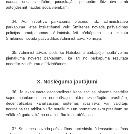
naudas soda vienībām, juridiskajām personām līdz divi simti
astoņdesmit naudas soda vienībām.
34. Administratīvā pārkāpuma procesu līdz administratīvā
pārkāpuma lietas izskatīšanai veic Smiltenes novada pašvaldības
policijas amatpersonas. Administratīvā pārkāpuma lietu izskata
Smiltenes novada pašvaldības Administratīvā komisija.
35. Administratīvais sods šo Noteikumu pārkāpēju neatbrīvo no
pienākuma novērst pārkāpumu, kā arī no pārkāpuma rezultātā
nodarīto zaudējumu atlīdzināšanas.
X. Noslēguma jautājumi
36. Ja ekspluatētā decentralizētā kanalizācijas sistēma neatbilst
šajos noteikumos un normatīvajos aktos izvirzītajām prasībām,
decentralizētās kanalizācijas sistēmas īpašnieks vai valdītājs
nodrošina tās atbilstību šo noteikumu un normatīvo aktu prasībām ne
vēlāk kā gada laikā no neatbilstību konstatēšanas.
37. Smiltenes novada pašvaldības sabiedrisko ūdenssaimniecības