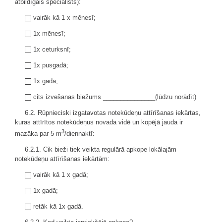
atbildīgais speciālists):
vairāk kā 1 x mēnesī;
1x mēnesī;
1x ceturksnī;
1x pusgadā;
1x gadā;
cits izvešanas biežums _______________(lūdzu norādīt)
6.2. Rūpnieciski izgatavotas notekūdeņu attīrīšanas iekārtas,
kuras attīrītos notekūdeņus novada vidē un kopējā jauda ir
3
mazāka par 5 m
/diennaktī:
6.2.1. Cik bieži tiek veikta regulārā apkope lokālajām
notekūdeņu attīrīšanas iekārtām:
vairāk kā 1 x gadā;
1x gadā;
retāk kā 1x gadā.