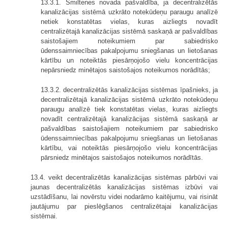
13.3.1. Smiltenes novada pašvaldība, ja decentralizētās
kanalizācijas sistēmā uzkrāto notekūdeņu paraugu analīzē
netiek konstatētas vielas, kuras aizliegts novadīt
centralizētajā kanalizācijas sistēmā saskaņā ar pašvaldības
saistošajiem noteikumiem par sabiedrisko
ūdenssaimniecības pakalpojumu sniegšanas un lietošanas
kārtību un noteiktās piesārņojošo vielu koncentrācijas
nepārsniedz minētajos saistošajos noteikumos norādītās;
13.3.2. decentralizētās kanalizācijas sistēmas īpašnieks, ja
decentralizētajā kanalizācijas sistēmā uzkrāto notekūdeņu
paraugu analīzē tiek konstatētas vielas, kuras aizliegts
novadīt centralizētajā kanalizācijas sistēmā saskaņā ar
pašvaldības saistošajiem noteikumiem par sabiedrisko
ūdenssaimniecības pakalpojumu sniegšanas un lietošanas
kārtību, vai noteiktās piesārņojošo vielu koncentrācijas
pārsniedz minētajos saistošajos noteikumos norādītās.
13.4. veikt decentralizētās kanalizācijas sistēmas pārbūvi vai
jaunas decentralizētās kanalizācijas sistēmas izbūvi vai
uzstādīšanu, lai novērstu videi nodarāmo kaitējumu, vai risināt
jautājumu par pieslēgšanos centralizētajai kanalizācijas
sistēmai.