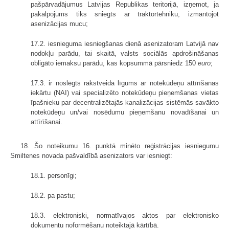
pašpārvadājumus Latvijas Republikas teritorijā, izņemot, ja
pakalpojums tiks sniegts ar traktortehniku, izmantojot
asenizācijas mucu;
17.2. iesnieguma iesniegšanas dienā asenizatoram Latvijā nav
nodokļu parādu, tai skaitā, valsts sociālās apdrošināšanas
obligāto iemaksu parādu, kas kopsummā pārsniedz 150
euro
;
17.3. ir noslēgts rakstveida līgums ar notekūdeņu attīrīšanas
iekārtu (NAI) vai specializēto notekūdeņu pieņemšanas vietas
īpašnieku par decentralizētajās kanalizācijas sistēmās savākto
notekūdeņu un/vai nosēdumu pieņemšanu novadīšanai un
attīrīšanai.
18. Šo noteikumu 16. punktā minēto reģistrācijas iesniegumu
Smiltenes novada pašvaldībā asenizators var iesniegt:
18.1. personīgi;
18.2. pa pastu;
18.3. elektroniski, normatīvajos aktos par elektronisko
dokumentu noformēšanu noteiktajā kārtībā.