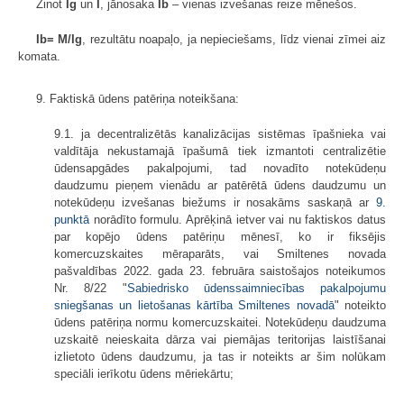
Zinot
Ig
un
I
, jānosaka
Ib
– vienas izvešanas reize mēnešos.
Ib= M/Ig
, rezultātu noapaļo, ja nepieciešams, līdz vienai zīmei aiz
komata.
9. Faktiskā ūdens patēriņa noteikšana:
9.1. ja decentralizētās kanalizācijas sistēmas īpašnieka vai
valdītāja nekustamajā īpašumā tiek izmantoti centralizētie
ūdensapgādes pakalpojumi, tad novadīto notekūdeņu
daudzumu pieņem vienādu ar patērētā ūdens daudzumu un
notekūdeņu izvešanas biežums ir nosakāms saskaņā ar
9.
punktā
norādīto formulu. Aprēķinā ietver vai nu faktiskos datus
par kopējo ūdens patēriņu mēnesī, ko ir fiksējis
komercuzskaites mēraparāts, vai Smiltenes novada
pašvaldības 2022. gada 23. februāra saistošajos noteikumos
Nr. 8/22 "
Sabiedrisko ūdenssaimniecības pakalpojumu
sniegšanas un lietošanas kārtība Smiltenes novadā
" noteikto
ūdens patēriņa normu komercuzskaitei. Notekūdeņu daudzuma
uzskaitē neieskaita dārza vai piemājas teritorijas laistīšanai
izlietoto ūdens daudzumu, ja tas ir noteikts ar šim nolūkam
speciāli ierīkotu ūdens mēriekārtu;