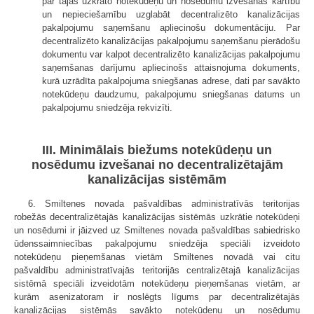
par tajās uzkrāto notekūdeņu un nosēdumu izvešanas kārtību
un nepieciešamību uzglabāt decentralizēto kanalizācijas
pakalpojumu saņemšanu apliecinošu dokumentāciju. Par
decentralizēto kanalizācijas pakalpojumu saņemšanu pierādošu
dokumentu var kalpot decentralizēto kanalizācijas pakalpojumu
saņemšanas darījumu apliecinošs attaisnojuma dokuments,
kurā uzrādīta pakalpojuma sniegšanas adrese, dati par savākto
notekūdeņu daudzumu, pakalpojumu sniegšanas datums un
pakalpojumu sniedzēja rekvizīti.
III. Minimālais biežums notekūdeņu un
nosēdumu izvešanai no decentralizētajām
kanalizācijas sistēmām
6. Smiltenes novada pašvaldības administratīvās teritorijas
robežās decentralizētajās kanalizācijas sistēmās uzkrātie notekūdeņi
un nosēdumi ir jāizved uz Smiltenes novada pašvaldības sabiedrisko
ūdenssaimniecības pakalpojumu sniedzēja speciāli izveidoto
notekūdeņu pieņemšanas vietām Smiltenes novadā vai citu
pašvaldību administratīvajās teritorijās centralizētajā kanalizācijas
sistēmā speciāli izveidotām notekūdeņu pieņemšanas vietām, ar
kurām asenizatoram ir noslēgts līgums par decentralizētajās
kanalizācijas sistēmās savākto notekūdeņu un nosēdumu