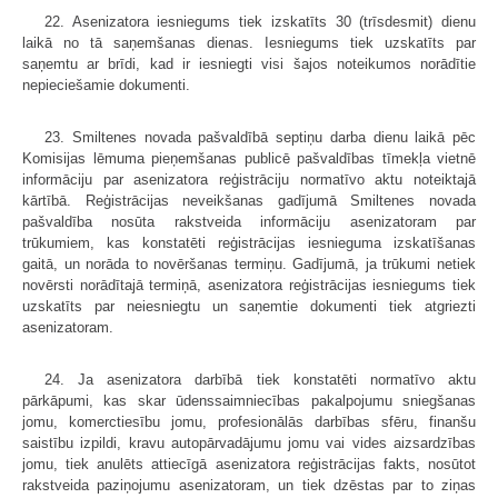
22. Asenizatora iesniegums tiek izskatīts 30 (trīsdesmit) dienu
laikā no tā saņemšanas dienas. Iesniegums tiek uzskatīts par
saņemtu ar brīdi, kad ir iesniegti visi šajos noteikumos norādītie
nepieciešamie dokumenti.
23. Smiltenes novada pašvaldībā septiņu darba dienu laikā pēc
Komisijas lēmuma pieņemšanas publicē pašvaldības tīmekļa vietnē
informāciju par asenizatora reģistrāciju normatīvo aktu noteiktajā
kārtībā. Reģistrācijas neveikšanas gadījumā Smiltenes novada
pašvaldība nosūta rakstveida informāciju asenizatoram par
trūkumiem, kas konstatēti reģistrācijas iesnieguma izskatīšanas
gaitā, un norāda to novēršanas termiņu. Gadījumā, ja trūkumi netiek
novērsti norādītajā termiņā, asenizatora reģistrācijas iesniegums tiek
uzskatīts par neiesniegtu un saņemtie dokumenti tiek atgriezti
asenizatoram.
24. Ja asenizatora darbībā tiek konstatēti normatīvo aktu
pārkāpumi, kas skar ūdenssaimniecības pakalpojumu sniegšanas
jomu, komerctiesību jomu, profesionālās darbības sfēru, finanšu
saistību izpildi, kravu autopārvadājumu jomu vai vides aizsardzības
jomu, tiek anulēts attiecīgā asenizatora reģistrācijas fakts, nosūtot
rakstveida paziņojumu asenizatoram, un tiek dzēstas par to ziņas