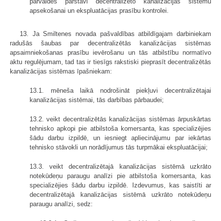
pārvaldes pārstāvi decentralizēto kanalizācijas sistēmu
apsekošanai un ekspluatācijas prasību kontrolei.
13. Ja Smiltenes novada pašvaldības atbildīgajam darbiniekam
radušās šaubas par decentralizētās kanalizācijas sistēmas
apsaimniekošanas prasību ievērošanu un tās atbilstību normatīvo
aktu regulējumam, tad tas ir tiesīgs rakstiski pieprasīt decentralizētās
kanalizācijas sistēmas īpašniekam:
13.1. mēneša laikā nodrošināt piekļuvi decentralizētajai
kanalizācijas sistēmai, tās darbības pārbaudei;
13.2. veikt decentralizētās kanalizācijas sistēmas ārpuskārtas
tehnisko apkopi pie atbilstoša komersanta, kas specializējies
šādu darbu izpildē, un iesniegt apliecinājumu par iekārtas
tehnisko stāvokli un norādījumus tās turpmākai ekspluatācijai;
13.3. veikt decentralizētajā kanalizācijas sistēmā uzkrāto
notekūdeņu paraugu analīzi pie atbilstoša komersanta, kas
specializējies šādu darbu izpildē. Izdevumus, kas saistīti ar
decentralizētajā kanalizācijas sistēmā uzkrāto notekūdeņu
paraugu analīzi, sedz: