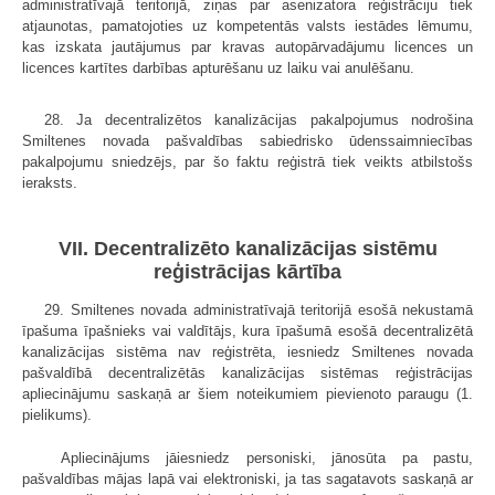
administratīvajā teritorijā, ziņas par asenizatora reģistrāciju tiek
atjaunotas, pamatojoties uz kompetentās valsts iestādes lēmumu,
kas izskata jautājumus par kravas autopārvadājumu licences un
licences kartītes darbības apturēšanu uz laiku vai anulēšanu.
28. Ja decentralizētos kanalizācijas pakalpojumus nodrošina
Smiltenes novada pašvaldības sabiedrisko ūdenssaimniecības
pakalpojumu sniedzējs, par šo faktu reģistrā tiek veikts atbilstošs
ieraksts.
VII. Decentralizēto kanalizācijas sistēmu
reģistrācijas kārtība
29. Smiltenes novada administratīvajā teritorijā esošā nekustamā
īpašuma īpašnieks vai valdītājs, kura īpašumā esošā decentralizētā
kanalizācijas sistēma nav reģistrēta, iesniedz Smiltenes novada
pašvaldībā decentralizētās kanalizācijas sistēmas reģistrācijas
apliecinājumu saskaņā ar šiem noteikumiem pievienoto paraugu (1.
pielikums).
Apliecinājums jāiesniedz personiski, jānosūta pa pastu,
pašvaldības mājas lapā vai elektroniski, ja tas sagatavots saskaņā ar