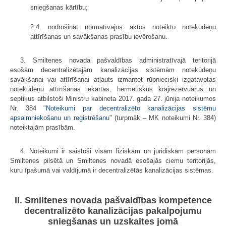
sniegšanas kārtību;
2.4. nodrošināt normatīvajos aktos noteikto notekūdeņu
attīrīšanas un savākšanas prasību ievērošanu.
3. Smiltenes novada pašvaldības administratīvajā teritorijā
esošām decentralizētajām kanalizācijas sistēmām notekūdeņu
savākšanai vai attīrīšanai atļauts izmantot rūpnieciski izgatavotas
notekūdeņu attīrīšanas iekārtas, hermētiskus krājrezervuārus un
septiķus atbilstoši Ministru kabineta 2017. gada 27. jūnija noteikumos
Nr. 384 "
Noteikumi par decentralizēto kanalizācijas sistēmu
apsaimniekošanu un reģistrēšanu
" (turpmāk – MK noteikumi Nr. 384)
noteiktajām prasībām.
4. Noteikumi ir saistoši visām fiziskām un juridiskām personām
Smiltenes pilsētā un Smiltenes novadā esošajās ciemu teritorijās,
kuru īpašumā vai valdījumā ir decentralizētās kanalizācijas sistēmas.
II. Smiltenes novada pašvaldības kompetence
decentralizēto kanalizācijas pakalpojumu
sniegšanas un uzskaites jomā