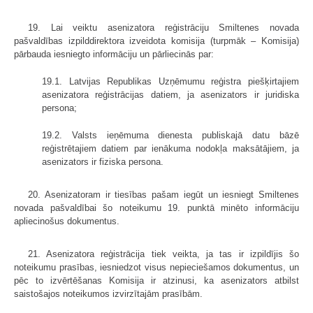
19. Lai veiktu asenizatora reģistrāciju Smiltenes novada
pašvaldības izpilddirektora izveidota komisija (turpmāk – Komisija)
pārbauda iesniegto informāciju un pārliecinās par:
19.1. Latvijas Republikas Uzņēmumu reģistra piešķirtajiem
asenizatora reģistrācijas datiem, ja asenizators ir juridiska
persona;
19.2. Valsts ieņēmuma dienesta publiskajā datu bāzē
reģistrētajiem datiem par ienākuma nodokļa maksātājiem, ja
asenizators ir fiziska persona.
20. Asenizatoram ir tiesības pašam iegūt un iesniegt Smiltenes
novada pašvaldībai šo noteikumu 19. punktā minēto informāciju
apliecinošus dokumentus.
21. Asenizatora reģistrācija tiek veikta, ja tas ir izpildījis šo
noteikumu prasības, iesniedzot visus nepieciešamos dokumentus, un
pēc to izvērtēšanas Komisija ir atzinusi, ka asenizators atbilst
saistošajos noteikumos izvirzītajām prasībām.