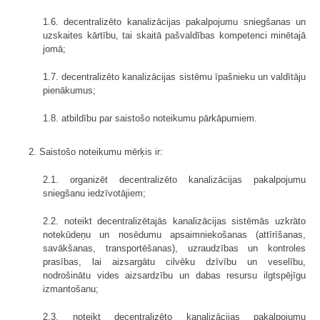
1.6. decentralizēto kanalizācijas pakalpojumu sniegšanas un
uzskaites kārtību, tai skaitā pašvaldības kompetenci minētajā
jomā;
1.7. decentralizēto kanalizācijas sistēmu īpašnieku un valdītāju
pienākumus;
1.8. atbildību par saistošo noteikumu pārkāpumiem.
2. Saistošo noteikumu mērķis ir:
2.1. organizēt decentralizēto kanalizācijas pakalpojumu
sniegšanu iedzīvotājiem;
2.2. noteikt decentralizētajās kanalizācijas sistēmās uzkrāto
notekūdeņu un nosēdumu apsaimniekošanas (attīrīšanas,
savākšanas, transportēšanas), uzraudzības un kontroles
prasības, lai aizsargātu cilvēku dzīvību un veselību,
nodrošinātu vides aizsardzību un dabas resursu ilgtspējīgu
izmantošanu;
2.3. noteikt decentralizēto kanalizācijas pakalpojumu