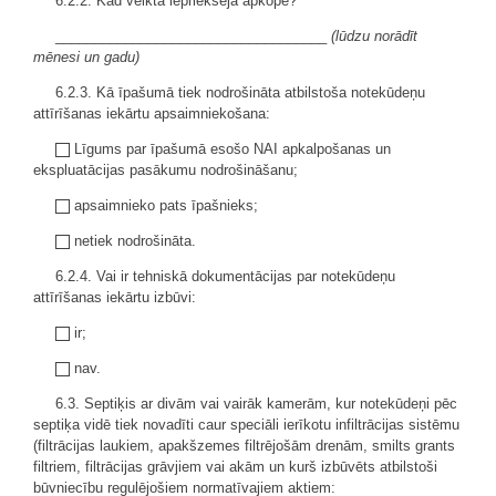
6.2.2. Kad veikta iepriekšējā apkope?
___________________________________
(lūdzu norādīt
mēnesi un gadu)
6.2.3. Kā īpašumā tiek nodrošināta atbilstoša notekūdeņu
attīrīšanas iekārtu apsaimniekošana:
Līgums par īpašumā esošo NAI apkalpošanas un
ekspluatācijas pasākumu nodrošināšanu;
apsaimnieko pats īpašnieks;
netiek nodrošināta.
6.2.4. Vai ir tehniskā dokumentācijas par notekūdeņu
attīrīšanas iekārtu izbūvi:
ir;
nav.
6.3. Septiķis ar divām vai vairāk kamerām, kur notekūdeņi pēc
septiķa vidē tiek novadīti caur speciāli ierīkotu infiltrācijas sistēmu
(filtrācijas laukiem, apakšzemes filtrējošām drenām, smilts grants
filtriem, filtrācijas grāvjiem vai akām un kurš izbūvēts atbilstoši
būvniecību regulējošiem normatīvajiem aktiem: