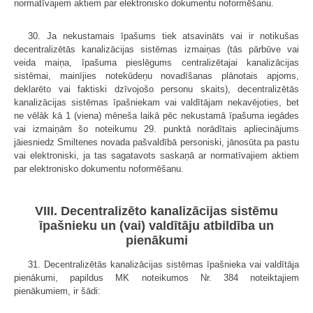
normatīvajiem aktiem par elektronisko dokumentu noformēšanu.
30. Ja nekustamais īpašums tiek atsavināts vai ir notikušas
decentralizētās kanalizācijas sistēmas izmaiņas (tās pārbūve vai
veida maiņa, īpašuma pieslēgums centralizētajai kanalizācijas
sistēmai, mainījies notekūdeņu novadīšanas plānotais apjoms,
deklarēto vai faktiski dzīvojošo personu skaits), decentralizētās
kanalizācijas sistēmas īpašniekam vai valdītājam nekavējoties, bet
ne vēlāk kā 1 (viena) mēneša laikā pēc nekustamā īpašuma iegādes
vai izmaiņām šo noteikumu 29. punktā norādītais apliecinājums
jāiesniedz Smiltenes novada pašvaldībā personiski, jānosūta pa pastu
vai elektroniski, ja tas sagatavots saskaņā ar normatīvajiem aktiem
par elektronisko dokumentu noformēšanu.
VIII. Decentralizēto kanalizācijas sistēmu
īpašnieku un (vai) valdītāju atbildība un
pienākumi
31. Decentralizētās kanalizācijas sistēmas īpašnieka vai valdītāja
pienākumi, papildus MK noteikumos Nr. 384 noteiktajiem
pienākumiem, ir šādi: