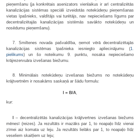
pieņemšanu (ja konkrētais asenizators vienlaikus ir arī centralizētās
kanalizācijas sistēmas speciāli izveidotās notekūdeņu pieņemšanas
vietas īpašnieks, valdītājs vai turētājs, nav nepieciešams līgums par
decentralizētajās kanalizācijas sistēmās savākto notekūdeņu un
nosēdumu pieņemšanu).
7. Smiltenes novada pašvaldība, ņemot vērā decentralizētajās
kanalizācijas sistēmas īpašnieka iesniegto apliecinājumu (
1.
pielikums
) un šo noteikumu 9. punktu, nosaka nepieciešamo
krājrezervuāra izvešanas biežumu.
8. Minimālais notekūdeņu izvešanas biežums no notekūdeņu
krājtvertnēm ir nosakāms saskaņā ar šādu formulu:
I = B/A
,
kur:
I
– decentralizētās kanalizācijas krājtvertnes izvešanas biežums
mēnesī (reizes). Ja rezultāts ir mazāks par 1, to noapaļo līdz vienai
zīmei aiz komata uz leju. Ja rezultāts lielāks par 1, to noapaļo līdz
veseliem skaitļiem uz leju;