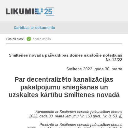
Darbības ar dokumentu
Tiesību akts:
spēkā esošs
Smiltenes novada pašvaldības domes saistošie noteikumi
Nr. 12/22
Smiltenē 2022. gada 30. martā
Par decentralizēto kanalizācijas
pakalpojumu sniegšanas un
uzskaites kārtību Smiltenes novadā
Apstiprināti ar Smiltenes novada pašvaldības domes
2022. gada 30. marta lēmumu Nr. 163 (prot. Nr. 8, 53. §)
Precizēti ar Smiltenes novada pašvaldības domes