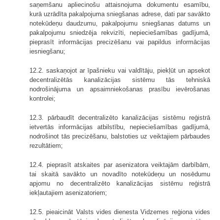
saņemšanu apliecinošu attaisnojuma dokumentu esamību,
kurā uzrādīta pakalpojuma sniegšanas adrese, dati par savākto
notekūdeņu daudzumu, pakalpojumu sniegšanas datums un
pakalpojumu sniedzēja rekvizīti, nepieciešamības gadījumā,
pieprasīt informācijas precizēšanu vai papildus informācijas
iesniegšanu;
12.2. saskaņojot ar īpašnieku vai valdītāju, piekļūt un apsekot
decentralizētās kanalizācijas sistēmu tās tehniskā
nodrošinājuma un apsaimniekošanas prasību ievērošanas
kontrolei;
12.3. pārbaudīt decentralizēto kanalizācijas sistēmu reģistrā
ietvertās informācijas atbilstību, nepieciešamības gadījumā,
nodrošinot tās precizēšanu, balstoties uz veiktajiem pārbaudes
rezultātiem;
12.4. pieprasīt atskaites par asenizatora veiktajām darbībām,
tai skaitā savākto un novadīto notekūdeņu un nosēdumu
apjomu no decentralizēto kanalizācijas sistēmu reģistrā
iekļautajiem asenizatoriem;
12.5. pieaicināt Valsts vides dienesta Vidzemes reģiona vides