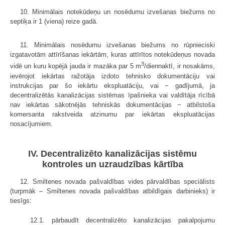
10. Minimālais notekūdeņu un nosēdumu izvešanas biežums no
septiķa ir 1 (viena) reize gadā.
11. Minimālais nosēdumu izvešanas biežums no rūpnieciski
izgatavotām attīrīšanas iekārtām, kuras attīrītos notekūdeņus novada
3
vidē un kuru kopējā jauda ir mazāka par 5 m
/diennaktī, ir nosakāms,
ievērojot iekārtas ražotāja izdoto tehnisko dokumentāciju vai
instrukcijas par šo iekārtu ekspluatāciju, vai − gadījumā, ja
decentralizētās kanalizācijas sistēmas īpašnieka vai valdītāja rīcībā
nav iekārtas sākotnējās tehniskās dokumentācijas − atbilstoša
komersanta rakstveida atzinumu par iekārtas ekspluatācijas
nosacījumiem.
IV. Decentralizēto kanalizācijas sistēmu
kontroles un uzraudzības kārtība
12. Smiltenes novada pašvaldības vides pārvaldības speciālists
(turpmāk – Smiltenes novada pašvaldības atbildīgais darbinieks) ir
tiesīgs:
12.1. pārbaudīt decentralizēto kanalizācijas pakalpojumu