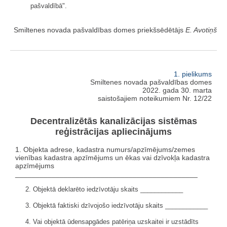
pašvaldībā".
Smiltenes novada pašvaldības domes priekšsēdētājs
E. Avotiņš
1. pielikums
Smiltenes novada pašvaldības domes
2022. gada 30. marta
saistošajiem noteikumiem Nr. 12/22
Decentralizētās kanalizācijas sistēmas
reģistrācijas apliecinājums
1. Objekta adrese, kadastra numurs/apzīmējums/zemes
vienības kadastra apzīmējums un ēkas vai dzīvokļa kadastra
apzīmējums
_____________________________________________
2. Objektā deklarēto iedzīvotāju skaits ____________
3. Objektā faktiski dzīvojošo iedzīvotāju skaits ____________
4. Vai objektā ūdensapgādes patēriņa uzskaitei ir uzstādīts