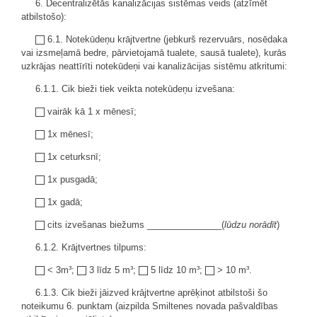
6. Decentralizētās kanalizācijas sistēmas veids (atzīmēt
atbilstošo):
6.1. Notekūdeņu krājtvertne (jebkurš rezervuārs, nosēdaka
vai izsmeļamā bedre, pārvietojamā tualete, sausā tualete), kurās
uzkrājas neattīrīti notekūdeņi vai kanalizācijas sistēmu atkritumi:
6.1.1. Cik bieži tiek veikta notekūdeņu izvešana:
vairāk kā 1 x mēnesī;
1x mēnesī;
1x ceturksnī;
1x pusgadā;
1x gadā;
cits izvešanas biežums _______________(
lūdzu norādīt
)
6.1.2. Krājtvertnes tilpums:
< 3m³;
3 līdz 5 m³;
5 līdz 10 m³;
> 10 m³.
6.1.3. Cik bieži jāizved krājtvertne aprēķinot atbilstoši šo
noteikumu 6. punktam (aizpilda Smiltenes novada pašvaldības