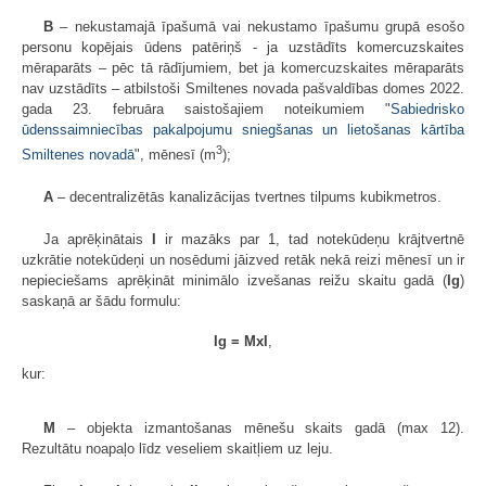
B
– nekustamajā īpašumā vai nekustamo īpašumu grupā esošo
personu kopējais ūdens patēriņš - ja uzstādīts komercuzskaites
mēraparāts – pēc tā rādījumiem, bet ja komercuzskaites mēraparāts
nav uzstādīts – atbilstoši Smiltenes novada pašvaldības domes 2022.
gada 23. februāra saistošajiem noteikumiem "
Sabiedrisko
ūdenssaimniecības pakalpojumu sniegšanas un lietošanas kārtība
3
Smiltenes novadā
", mēnesī (m
);
A
– decentralizētās kanalizācijas tvertnes tilpums kubikmetros.
Ja aprēķinātais
I
ir mazāks par 1, tad notekūdeņu krājtvertnē
uzkrātie notekūdeņi un nosēdumi jāizved retāk nekā reizi mēnesī un ir
nepieciešams aprēķināt minimālo izvešanas reižu skaitu gadā (
Ig
)
saskaņā ar šādu formulu:
Ig = MxI
,
kur:
M
– objekta izmantošanas mēnešu skaits gadā (max 12).
Rezultātu noapaļo līdz veseliem skaitļiem uz leju.