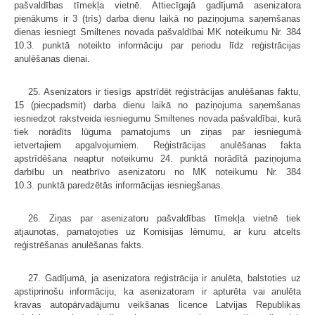
pašvaldības tīmekļa vietnē. Attiecīgajā gadījumā asenizatora
pienākums ir 3 (trīs) darba dienu laikā no paziņojuma saņemšanas
dienas iesniegt Smiltenes novada pašvaldībai MK noteikumu Nr. 384
10.3. punktā noteikto informāciju par periodu līdz reģistrācijas
anulēšanas dienai.
25. Asenizators ir tiesīgs apstrīdēt reģistrācijas anulēšanas faktu,
15 (piecpadsmit) darba dienu laikā no paziņojuma saņemšanas
iesniedzot rakstveida iesniegumu Smiltenes novada pašvaldībai, kurā
tiek norādīts lūguma pamatojums un ziņas par iesniegumā
ietvertajiem apgalvojumiem. Reģistrācijas anulēšanas fakta
apstrīdēšana neaptur noteikumu 24. punktā norādītā paziņojuma
darbību un neatbrīvo asenizatoru no MK noteikumu Nr. 384
10.3. punktā paredzētās informācijas iesniegšanas.
26. Ziņas par asenizatoru pašvaldības tīmekļa vietnē tiek
atjaunotas, pamatojoties uz Komisijas lēmumu, ar kuru atcelts
reģistrēšanas anulēšanas fakts.
27. Gadījumā, ja asenizatora reģistrācija ir anulēta, balstoties uz
apstiprinošu informāciju, ka asenizatoram ir apturēta vai anulēta
kravas autopārvadājumu veikšanas licence Latvijas Republikas