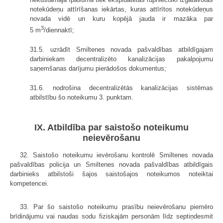
notekūdeņu attīrīšanas iekārtas, kuras attīrītos notekūdeņus
novada vidē un kuru kopējā jauda ir mazāka par
3
5 m
/diennaktī;
31.5. uzrādīt Smiltenes novada pašvaldības atbildīgajam
darbiniekam decentralizēto kanalizācijas pakalpojumu
saņemšanas darījumu pierādošos dokumentus;
31.6. nodrošina decentralizētās kanalizācijas sistēmas
atbilstību šo noteikumu 3. punktam.
IX. Atbildība par saistošo noteikumu
neievērošanu
32. Saistošo noteikumu ievērošanu kontrolē Smiltenes novada
pašvaldības policija un Smiltenes novada pašvaldības atbildīgais
darbinieks atbilstoši šajos saistošajos noteikumos noteiktai
kompetencei.
33. Par šo saistošo noteikumu prasību neievērošanu piemēro
brīdinājumu vai naudas sodu fiziskajām personām līdz septiņdesmit