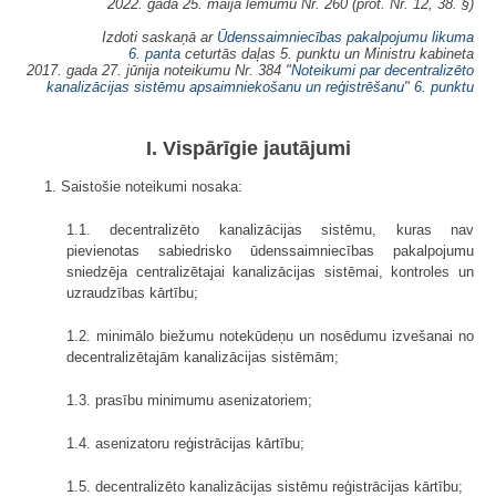
2022. gada 25. maija lēmumu Nr. 260 (prot. Nr. 12, 38. §)
Izdoti saskaņā ar
Ūdenssaimniecības pakalpojumu likuma
6. panta
ceturtās daļas 5. punktu un Ministru kabineta
2017. gada 27. jūnija noteikumu Nr. 384 "
Noteikumi par decentralizēto
kanalizācijas sistēmu apsaimniekošanu un reģistrēšanu
"
6. punktu
I. Vispārīgie jautājumi
1. Saistošie noteikumi nosaka:
1.1. decentralizēto kanalizācijas sistēmu, kuras nav
pievienotas sabiedrisko ūdenssaimniecības pakalpojumu
sniedzēja centralizētajai kanalizācijas sistēmai, kontroles un
uzraudzības kārtību;
1.2. minimālo biežumu notekūdeņu un nosēdumu izvešanai no
decentralizētajām kanalizācijas sistēmām;
1.3. prasību minimumu asenizatoriem;
1.4. asenizatoru reģistrācijas kārtību;
1.5. decentralizēto kanalizācijas sistēmu reģistrācijas kārtību;