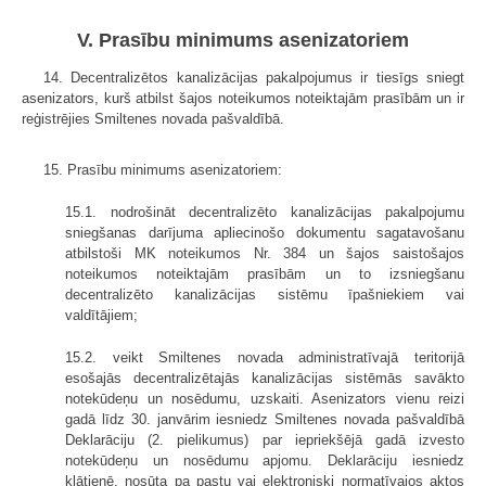
V. Prasību minimums asenizatoriem
14. Decentralizētos kanalizācijas pakalpojumus ir tiesīgs sniegt
asenizators, kurš atbilst šajos noteikumos noteiktajām prasībām un ir
reģistrējies Smiltenes novada pašvaldībā.
15. Prasību minimums asenizatoriem:
15.1. nodrošināt decentralizēto kanalizācijas pakalpojumu
sniegšanas darījuma apliecinošo dokumentu sagatavošanu
atbilstoši MK noteikumos Nr. 384 un šajos saistošajos
noteikumos noteiktajām prasībām un to izsniegšanu
decentralizēto kanalizācijas sistēmu īpašniekiem vai
valdītājiem;
15.2. veikt Smiltenes novada administratīvajā teritorijā
esošajās decentralizētajās kanalizācijas sistēmās savākto
notekūdeņu un nosēdumu, uzskaiti. Asenizators vienu reizi
gadā līdz 30. janvārim iesniedz Smiltenes novada pašvaldībā
Deklarāciju (2. pielikumus) par iepriekšējā gadā izvesto
notekūdeņu un nosēdumu apjomu. Deklarāciju iesniedz
klātienē, nosūta pa pastu vai elektroniski normatīvajos aktos