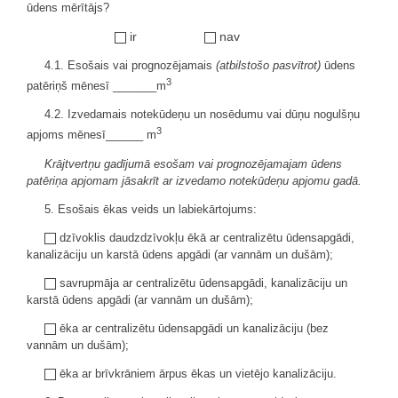
ūdens mērītājs?
ir
nav
4.1. Esošais vai prognozējamais
(atbilstošo pasvītrot)
ūdens
3
patēriņš mēnesī _______m
4.2. Izvedamais notekūdeņu un nosēdumu vai dūņu nogulšņu
3
apjoms mēnesī______ m
Krājtvertņu gadījumā esošam vai prognozējamajam ūdens
patēriņa apjomam jāsakrīt ar izvedamo notekūdeņu apjomu gadā.
5. Esošais ēkas veids un labiekārtojums:
dzīvoklis daudzdzīvokļu ēkā ar centralizētu ūdensapgādi,
kanalizāciju un karstā ūdens apgādi (ar vannām un dušām);
savrupmāja ar centralizētu ūdensapgādi, kanalizāciju un
karstā ūdens apgādi (ar vannām un dušām);
ēka ar centralizētu ūdensapgādi un kanalizāciju (bez
vannām un dušām);
ēka ar brīvkrāniem ārpus ēkas un vietējo kanalizāciju.