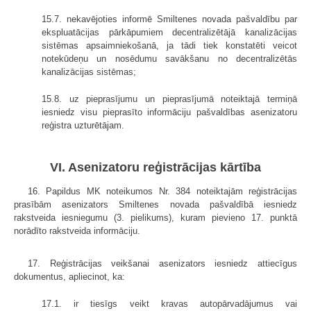
15.7. nekavējoties informē Smiltenes novada pašvaldību par
ekspluatācijas pārkāpumiem decentralizētājā kanalizācijas
sistēmas apsaimniekošanā, ja tādi tiek konstatēti veicot
notekūdeņu un nosēdumu savākšanu no decentralizētās
kanalizācijas sistēmas;
15.8. uz pieprasījumu un pieprasījumā noteiktajā termiņā
iesniedz visu pieprasīto informāciju pašvaldības asenizatoru
reģistra uzturētājam.
VI. Asenizatoru reģistrācijas kārtība
16. Papildus MK noteikumos Nr. 384 noteiktajām reģistrācijas
prasībām asenizators Smiltenes novada pašvaldībā iesniedz
rakstveida iesniegumu (3. pielikums), kuram pievieno 17. punktā
norādīto rakstveida informāciju.
17. Reģistrācijas veikšanai asenizators iesniedz attiecīgus
dokumentus, apliecinot, ka:
17.1. ir tiesīgs veikt kravas autopārvadājumus vai