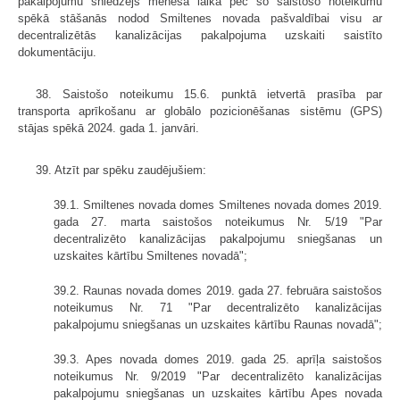
pakalpojumu sniedzējs mēneša laikā pēc šo saistošo noteikumu
spēkā stāšanās nodod Smiltenes novada pašvaldībai visu ar
decentralizētās kanalizācijas pakalpojuma uzskaiti saistīto
dokumentāciju.
38. Saistošo noteikumu 15.6. punktā ietvertā prasība par
transporta aprīkošanu ar globālo pozicionēšanas sistēmu (GPS)
stājas spēkā 2024. gada 1. janvāri.
39. Atzīt par spēku zaudējušiem:
39.1. Smiltenes novada domes Smiltenes novada domes 2019.
gada 27. marta saistošos noteikumus Nr. 5/19 "Par
decentralizēto kanalizācijas pakalpojumu sniegšanas un
uzskaites kārtību Smiltenes novadā";
39.2. Raunas novada domes 2019. gada 27. februāra saistošos
noteikumus Nr. 71 "Par decentralizēto kanalizācijas
pakalpojumu sniegšanas un uzskaites kārtību Raunas novadā";
39.3. Apes novada domes 2019. gada 25. aprīļa saistošos
noteikumus Nr. 9/2019 "Par decentralizēto kanalizācijas
pakalpojumu sniegšanas un uzskaites kārtību Apes novada