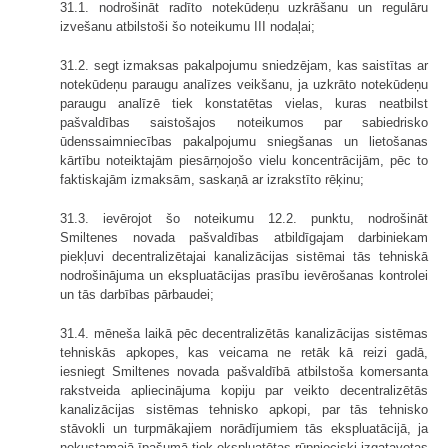
31.1. nodrošināt radīto notekūdeņu uzkrāšanu un regulāru
izvešanu atbilstoši šo noteikumu III nodaļai;
31.2. segt izmaksas pakalpojumu sniedzējam, kas saistītas ar
notekūdeņu paraugu analīzes veikšanu, ja uzkrāto notekūdeņu
paraugu analīzē tiek konstatētas vielas, kuras neatbilst
pašvaldības saistošajos noteikumos par sabiedrisko
ūdenssaimniecības pakalpojumu sniegšanas un lietošanas
kārtību noteiktajām piesārņojošo vielu koncentrācijām, pēc to
faktiskajām izmaksām, saskaņā ar izrakstīto rēķinu;
31.3. ievērojot šo noteikumu 12.2. punktu, nodrošināt
Smiltenes novada pašvaldības atbildīgajam darbiniekam
piekļuvi decentralizētajai kanalizācijas sistēmai tās tehniskā
nodrošinājuma un ekspluatācijas prasību ievērošanas kontrolei
un tās darbības pārbaudei;
31.4. mēneša laikā pēc decentralizētās kanalizācijas sistēmas
tehniskās apkopes, kas veicama ne retāk kā reizi gadā,
iesniegt Smiltenes novada pašvaldībā atbilstoša komersanta
rakstveida apliecinājuma kopiju par veikto decentralizētās
kanalizācijas sistēmas tehnisko apkopi, par tās tehnisko
stāvokli un turpmākajiem norādījumiem tās ekspluatācijā, ja
nekustamajā īpašumā tiek ekspluatētas rūpnieciski izgatavotas