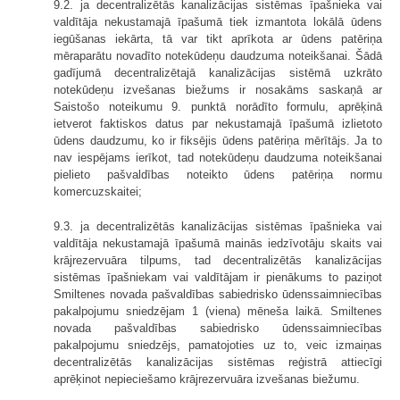
9.2. ja decentralizētās kanalizācijas sistēmas īpašnieka vai
valdītāja nekustamajā īpašumā tiek izmantota lokālā ūdens
iegūšanas iekārta, tā var tikt aprīkota ar ūdens patēriņa
mēraparātu novadīto notekūdeņu daudzuma noteikšanai. Šādā
gadījumā decentralizētajā kanalizācijas sistēmā uzkrāto
notekūdeņu izvešanas biežums ir nosakāms saskaņā ar
Saistošo noteikumu 9. punktā norādīto formulu, aprēķinā
ietverot faktiskos datus par nekustamajā īpašumā izlietoto
ūdens daudzumu, ko ir fiksējis ūdens patēriņa mērītājs. Ja to
nav iespējams ierīkot, tad notekūdeņu daudzuma noteikšanai
pielieto pašvaldības noteikto ūdens patēriņa normu
komercuzskaitei;
9.3. ja decentralizētās kanalizācijas sistēmas īpašnieka vai
valdītāja nekustamajā īpašumā mainās iedzīvotāju skaits vai
krājrezervuāra tilpums, tad decentralizētās kanalizācijas
sistēmas īpašniekam vai valdītājam ir pienākums to paziņot
Smiltenes novada pašvaldības sabiedrisko ūdenssaimniecības
pakalpojumu sniedzējam 1 (viena) mēneša laikā. Smiltenes
novada pašvaldības sabiedrisko ūdenssaimniecības
pakalpojumu sniedzējs, pamatojoties uz to, veic izmaiņas
decentralizētās kanalizācijas sistēmas reģistrā attiecīgi
aprēķinot nepieciešamo krājrezervuāra izvešanas biežumu.