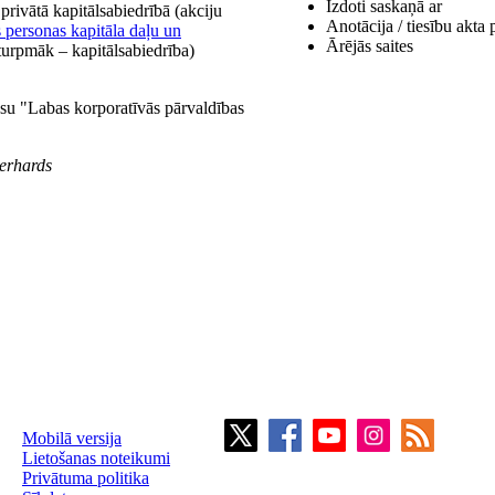
Izdoti saskaņā ar
rivātā kapitālsabiedrībā (akciju
Anotācija / tiesību akta 
 personas kapitāla daļu un
Ārējās saites
turpmāk – kapitālsabiedrība)
ksu "Labas korporatīvās pārvaldības
erhards
Mobilā versija
Lietošanas noteikumi
Privātuma politika