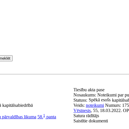
meklēt
Tiesību akta pase
Nosaukums:
Noteikumi par pub
Spēkā esošs
Statuss:
kapitālsa
ā kapitālsabiedrībā
Veids:
noteikumi
Numurs:
175
Vēstnesis
, 55, 18.03.2022.
OP
1
Satura rādītājs
u pārvaldības likuma
58.
panta
Saistītie dokumenti