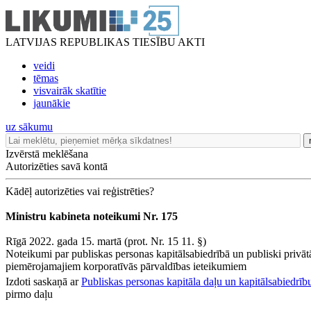
LATVIJAS REPUBLIKAS TIESĪBU AKTI
veidi
tēmas
visvairāk skatītie
jaunākie
uz sākumu
Izvērstā meklēšana
Autorizēties savā kontā
Kādēļ autorizēties vai reģistrēties?
Ministru kabineta noteikumi Nr. 175
Rīgā 2022. gada 15. martā (prot. Nr. 15 11. §)
Noteikumi par publiskas personas kapitālsabiedrībā un publiski privāt
piemērojamajiem korporatīvās pārvaldības ieteikumiem
Izdoti saskaņā ar
Publiskas personas kapitāla daļu un kapitālsabiedrīb
pirmo daļu