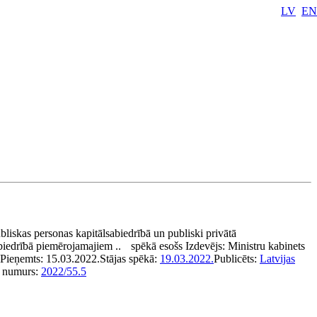
LV
EN
liskas personas kapitālsabiedrībā un publiski privātā
biedrībā piemērojamajiem ..
spēkā esošs
Izdevējs:
Ministru kabinets
Pieņemts:
15.03.2022.
Stājas spēkā:
19.03.2022.
Publicēts:
Latvijas
 numurs:
2022/55.5