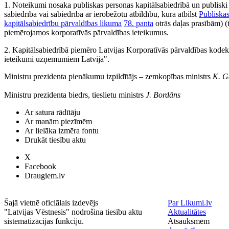
1. Noteikumi nosaka publiskas personas kapitālsabiedrībā un publiski p
sabiedrība vai sabiedrība ar ierobežotu atbildību, kura atbilst
Publiskas
kapitālsabiedrību pārvaldības likuma
78. panta
otrās daļas prasībām) (
piemērojamos korporatīvās pārvaldības ieteikumus.
2. Kapitālsabiedrībā piemēro Latvijas Korporatīvās pārvaldības kode
ieteikumi uzņēmumiem Latvijā".
Ministru prezidenta pienākumu izpildītājs ‒ zemkopības ministrs
K. G
Ministru prezidenta biedrs, tieslietu ministrs
J. Bordāns
Ar satura rādītāju
Ar manām piezīmēm
Ar lielāka izmēra fontu
Drukāt tiesību aktu
X
Facebook
Draugiem.lv
Šajā vietnē oficiālais izdevējs
Par Likumi.lv
"Latvijas Vēstnesis" nodrošina tiesību aktu
Aktualitātes
sistematizācijas funkciju.
Atsauksmēm