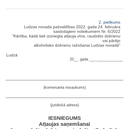
2. pielikums
Ludzas novada pašvaldības 2022. gada 24. februāra
saistošajiem noteikumiem Nr. 6/2022
"Kārtība, kādā tiek izsniegta atļauja vīna, raudzēto dzērienu
vai pārējo
alkoholisko dzērienu ražošanai Ludzas novadā"
Ludzā
20__. gada ___._____________
(komersanta nosaukums)
(juridiskā adrese)
IESNIEGUMS
Atļaujas saņemšanai