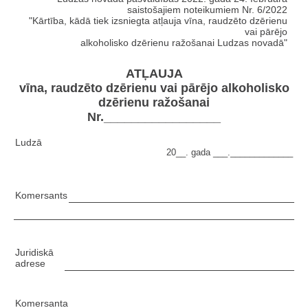
saistošajiem noteikumiem Nr. 6/2022
"Kārtība, kādā tiek izsniegta atļauja vīna, raudzēto dzērienu
vai pārējo
alkoholisko dzērienu ražošanai Ludzas novadā"
ATĻAUJA
vīna, raudzēto dzērienu vai pārējo alkoholisko
dzērienu ražošanai
Nr._________________
Ludzā
20__. gada ___._____________
Komersants
Juridiskā
adrese
Komersanta