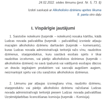
24.02.2022. sēdes lēmumu (prot. Nr. 5, 73. §)
Izdoti saskaņā ar
Alkoholisko dzērienu aprites likuma
8. panta
otro daļu
I. Vispārīgie jautājumi
1. Saistošie noteikumi (turpmāk – noteikumi) nosaka kārtību, kādā
Ludzas novada pašvaldība (turpmāk – pašvaldība) izsniedz atļauju
mazajām alkoholisko dzērienu darītavām (turpmāk – komersants),
kuras Ludzas novada administratīvajā teritorijā ražo vīnu, raudzētos
dzērienus, starpproduktus, kuru sastāvā esošais spirts ir tikai
raudzētas izcelsmes, vai pārējo alkoholiskos dzērienus (turpmāk –
alkoholiskie dzērieni) no savā īpašumā vai valdījumā esošajos dārzos
un dravās iegūtajiem produktiem vai savvaļā augošiem augiem,
neizmantojot spirtu vai citu saražotos alkoholiskos dzērienus.
2. Lēmumu par atļaujas izsniegšanu vīna, raudzēto dzērienu,
starpproduktu vai pārējo alkoholisko dzērienu ražošanai Ludzas
novada administratīvajā teritorijā pieņem Ludzas novada pašvaldības
Uzņēmējdarbības licencēšanas komisija (turpmāk – Komisija).