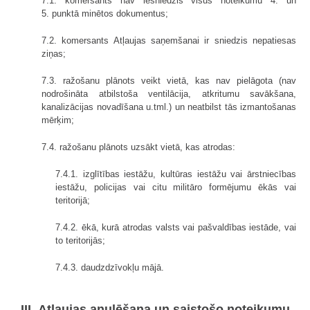
7.1. komersants nav iesniedzis visus noteikumu 4. un
5. punktā minētos dokumentus;
7.2. komersants Atļaujas saņemšanai ir sniedzis nepatiesas
ziņas;
7.3. ražošanu plānots veikt vietā, kas nav pielāgota (nav
nodrošināta atbilstoša ventilācija, atkritumu savākšana,
kanalizācijas novadīšana u.tml.) un neatbilst tās izmantošanas
mērķim;
7.4. ražošanu plānots uzsākt vietā, kas atrodas:
7.4.1. izglītības iestāžu, kultūras iestāžu vai ārstniecības
iestāžu, policijas vai citu militāro formējumu ēkās vai
teritorijā;
7.4.2. ēkā, kurā atrodas valsts vai pašvaldības iestāde, vai
to teritorijās;
7.4.3. daudzdzīvokļu mājā.
III. Atļaujas anulēšana un saistošo noteikumu