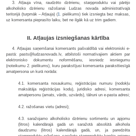
3. Atļauja vīna, raudzēto dzērienu, starpproduktu vai pārējo
alkoholisko dzērienu ražošanai Ludzas novada administratīvajā
teritorijā (turpmāk – Atļauja) (
1.
pielikums) tiek izsniegta bez maksas,
uz komersanta pieprasīto laiku, bet ne ilgāk kā uz trim gadiem.
II. Atļaujas izsniegšanas kārtība
4. Atļaujas saņemšanai komersants pašvaldībā vai elektroniski e-
pastā: pasts@ludzasnovads.lv, atbilstoši normatīvajiem aktiem par
elektronisko dokumentu noformēšanu, iesniedz iesniegumu
(noteikumu 2. pielikums), kuru parakstījusi komersanta paraksttiesīgā
amatpersona un kurā norāda:
4.1. komersanta nosaukumu, reģistrācijas numuru (nodokļu
maksātāja reģistrācijas kodu), juridisko adresi, komersanta
amatpersonu (amats, vārds, uzvārds), tālruni un e-pasta adresi;
4.2. ražošanas vietu (adresi);
4.3. saražojamo alkoholisko dzērienu sortimentu un apjomu
(litros) kalendārajā gadā un saražotā absolūtā alkohola
daudzumu (litros) kalendārajā gadā, un, ja paredzēta
starpproduktu ražošana, saražoto starpproduktu kopējo apjomu