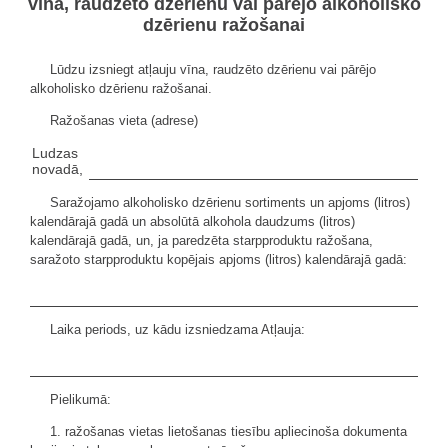
vīna, raudzēto dzērienu vai pārējo alkoholisko
dzērienu ražošanai
Lūdzu izsniegt atļauju vīna, raudzēto dzērienu vai pārējo
alkoholisko dzērienu ražošanai.
Ražošanas vieta (adrese)
Ludzas
novadā,
Saražojamo alkoholisko dzērienu sortiments un apjoms (litros)
kalendārajā gadā un absolūtā alkohola daudzums (litros)
kalendārajā gadā, un, ja paredzēta starpproduktu ražošana,
saražoto starpproduktu kopējais apjoms (litros) kalendārajā gadā:
Laika periods, uz kādu izsniedzama Atļauja:
Pielikumā:
1. ražošanas vietas lietošanas tiesību apliecinoša dokumenta