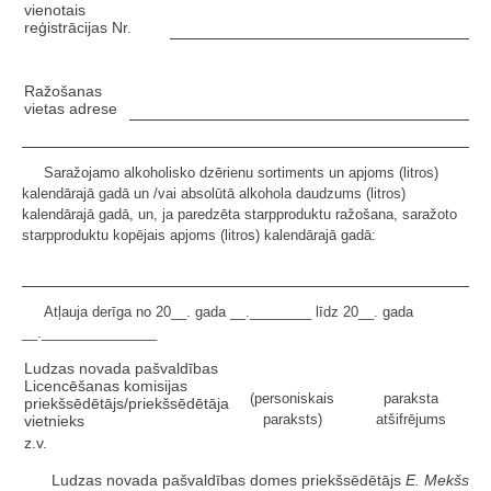
vienotais
reģistrācijas Nr.
Ražošanas
vietas adrese
Saražojamo alkoholisko dzērienu sortiments un apjoms (litros)
kalendārajā gadā un /vai absolūtā alkohola daudzums (litros)
kalendārajā gadā, un, ja paredzēta starpproduktu ražošana, saražoto
starpproduktu kopējais apjoms (litros) kalendārajā gadā:
Atļauja derīga no 20__. gada __.________ līdz 20__. gada
__._______________
Ludzas novada pašvaldības
Licencēšanas komisijas
(personiskais
paraksta
priekšsēdētājs/priekšsēdētāja
paraksts)
atšifrējums
vietnieks
z.v.
Ludzas novada pašvaldības domes priekšsēdētājs
E. Mekšs