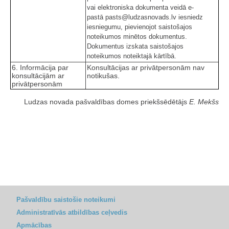
vai elektroniska dokumenta veidā e-
pastā pasts@ludzasnovads.lv iesniedz
iesniegumu, pievienojot saistošajos
noteikumos minētos dokumentus.
Dokumentus izskata saistošajos
noteikumos noteiktajā kārtībā.
6. Informācija par
Konsultācijas ar privātpersonām nav
konsultācijām ar
notikušas.
privātpersonām
Ludzas novada pašvaldības domes priekšsēdētājs
E. Mekšs
Pašvaldību saistošie noteikumi
Administratīvās atbildības ceļvedis
Apmācības