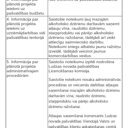
plānotā projekta
ietekmi uz
pašvaldības budžetu
4. Informācija par
Saistošie noteikumi ļauj mazajām
plānotā projekta
alkoholisko dzērienu darītavām saņemt
ietekmi uz
atļauju vīna, raudzēto dzērienu,
uzņēmējdarbības vidi
starpproduktu vai pārējo alkoholisko
pašvaldības teritorijā
dzērienu ražošanai, tādējādi arī veikt
attiecīgu saimniecisko darbību.
Noteikumi sniegs atbalstu jaunu ražotņu
izveidē, tādējādi veicinot jaunus
komercdarbības veidus.
5. Informācija par
Saistošo noteikumu izpildi nodrošina
plānotā projekta
Ludzas novada pašvaldības
administratīvajam
Licencēšanas komisija.
procedūrām
Saistošie noteikumi nosaka administratīvās
procedūras un veicamās darbības atļaujas
saņemšanai mazajām alkoholisko dzērienu
darītavām vīna, raudzēto dzērienu,
starpproduktu vai pārējo alkoholisko
dzērienu ražošanai.
Atļaujas saņemšanai komersants Ludzas
novada pašvaldības Vienotajā Valsts un
pašvaldības klientu apkalpošanas centrā