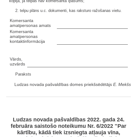
kopija, ja telpas nav komersanta īpašums;
2. telpu plāns u.c. dokumenti, kas raksturo ražošanas vietu.
Komersanta
amatpersonas amats
Komersanta
amatpersonas
kontaktinformācija
Vārds,
uzvārds
Paraksts
Ludzas novada pašvaldības domes priekšsēdētājs
E. Mekšs
Ludzas novada pašvaldības 2022. gada 24.
februāra saistošo noteikumu Nr. 6/2022
"Par
kārtību, kādā tiek izsniegta atļauja vīna,