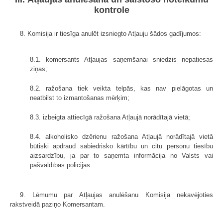
kontrole
8. Komisija ir tiesīga anulēt izsniegto Atļauju šādos gadījumos:
8.1. komersants Atļaujas saņemšanai sniedzis nepatiesas
ziņas;
8.2. ražošana tiek veikta telpās, kas nav pielāgotas un
neatbilst to izmantošanas mērķim;
8.3. izbeigta attiecīgā ražošana Atļaujā norādītajā vietā;
8.4. alkoholisko dzērienu ražošana Atļaujā norādītajā vietā
būtiski apdraud sabiedrisko kārtību un citu personu tiesību
aizsardzību, ja par to saņemta informācija no Valsts vai
pašvaldības policijas.
9. Lēmumu par Atļaujas anulēšanu Komisija nekavējoties
rakstveidā paziņo Komersantam.