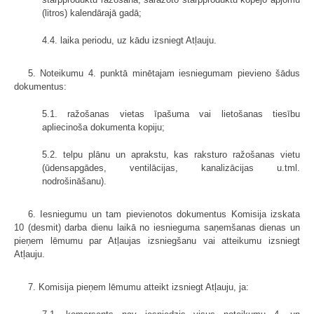
(litros) kalendārajā gadā;
4.4. laika periodu, uz kādu izsniegt Atļauju.
5. Noteikumu 4. punktā minētajam iesniegumam pievieno šādus
dokumentus:
5.1. ražošanas vietas īpašuma vai lietošanas tiesību
apliecinoša dokumenta kopiju;
5.2. telpu plānu un aprakstu, kas raksturo ražošanas vietu
(ūdensapgādes, ventilācijas, kanalizācijas u.tml.
nodrošināšanu).
6. Iesniegumu un tam pievienotos dokumentus Komisija izskata
10 (desmit) darba dienu laikā no iesnieguma saņemšanas dienas un
pieņem lēmumu par Atļaujas izsniegšanu vai atteikumu izsniegt
Atļauju.
7. Komisija pieņem lēmumu atteikt izsniegt Atļauju, ja: