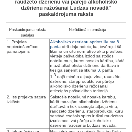
raudzēto dzērienu vai pārējo alkoholisko
dzērienu ražošanai Ludzas novadā"
paskaidrojuma raksts
Paskaidrojuma raksta
Norādāmā informācija
sadaļas
1. Projekta
Alkoholisko dzērienu aprites likuma
8.
nepieciešamības
panta
otrā daļa noteic, ka, ievērojot šā
pamatojums
likuma un citu normatīvo aktu prasības,
vietējā pašvaldība izdod saistošos
noteikumus, kuros nosaka kārtību, kādā
mazā alkoholisko dzērienu darītava ir
tiesīga saņemt šā likuma
3.
panta
3
1.
daļā minēto atļauju vīna, raudzēto
dzērienu, starpproduktu vai pārējo
alkoholisko dzērienu ražošanai
attiecīgās pašvaldības teritorijā.
2. Īss projekta satura
Saistošie noteikumi nosaka kārtību,
izklāsts
kādā mazajām alkoholisko dzērienu
darītavām tiek izsniegta atļauja vīna,
raudzēto dzērienu, starpproduktu, kuru
sastāvā esošais spirts ir tikai raudzētas
izcelsmes, vai pārējo alkoholisko
dzērienu ražošanai Ludzas novadā.
3. Informācija par
Nav ietekmes uz pašvaldības budžetu.