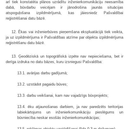
arī tiek konstatēta plānos uzrādītu inženierkomunikāciju neesamība
dabā, būvdarbu veicējam ir jānodrošina jaunās situācijas
atspoguļošana izpildmērījumā, kas jāiesniedz Pašvaldībai
reģistrēšanai datu bāzē.
12. Ēkas vai inženierbūves pieņemšana ekspluatācijā tiek veikta,
ja uz izpildmērījuma ir Pašvaldības atzīme par objekta izpildmērījuma
reģistrēšanu datu bāzē.
13. Ģeodēziskā un topogrāfiskā izpēte nav nepieciešama, bet ir
derīga izdruka no datu bāzes, kuru izsniegusi Pašvaldība:
13.1. avārijas darbu gadījumā;
13.2. uzstādot pagaidu būves;
13.3. darbu veikšanai, kam nav vajadzīgs būvprojekts;
13.4. ēku atjaunošanas darbiem, ja nav paredzēts teritorijas
labiekārtojums un inženierkomunikāciju pieslēgums un
būvniecība neskar esošās inženierkomunikācijas;
13.5. reklāmas objektu uzstādīšanai (līdz 0.3 m dziļumam).