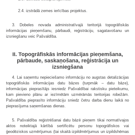
2.4. izstrādā zemes ierīcības projektus.
3. Dobeles novada administratīvajā teritorijā topogrāfiskās
informācijas pieņemšanu, pārbaudi, reģistrāciju, sagatavošanu un
izsniegšanu veic Pašvaldība.
II. Topogrāfiskās informācijas pieņemšana,
pārbaude, saskaņošana, reģistrācija un
izsniegšana
4. Lai saņemtu nepieciešamo informāciju no augstas detalizācijas
topogrāfiskās informācijas datu bāzes (turpmāk – datu bāze),
informācijas pieprasītājs iesniedz Pašvaldībai rakstisku pieteikumu,
kam pievieno plānu ar iezīmētām uzmērāmās teritorijas robežām.
Pašvaldība pieprasīto informāciju sniedz četru darba dienu laikā no
pieprasījuma saņemšanas dienas.
5. Pašvaldība reģistrēšanai datu bāzē pieņem tikai normatīvajos
aktos noteiktajā kārtībā sertificētu personu topogrāfiskos vai
ģeodēziskos uzmērījumus (tai skaitā izpildmērījumus un izpildshēmas