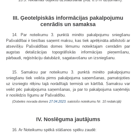
III. Ģeotelpiskās informācijas pakalpojumu
cenrādis un samaksa
14. Par noteikumu 3. punktā minēto pakalpojumu sniegšanu
Pašvaldībai ir tiesības saņemt maksu, kas tiek aprēķināta atbilstoši ar
atsevišķu Pašvaldības domes lēmumu noteiktajam cenrādim par
augstas detalizācijas topogrāfiskās informācijas pieņemšanu,
pārbaudi, reģistrāciju datubāzē, sagatavošanu un izsniegšanu.
15. Samaksu par noteikumu 3. punktā minēto pakalpojumu
sniegšanu tiek veikta pirms pakalpojuma saņemšanas, pamatojoties
uz izsniegto rēķinu tajā norādītajā termiņā un kārtībā. Samaksu var
veikt pēc pakalpojuma saņemšanas, ja par to pakalpojuma saņēmējs
ir noslēdzis līgumu ar Pašvaldību.
(Dobeles novada domes
27.04.2023.
saistošo noteikumu Nr. 10 redakcijā)
IV. Noslēguma jautājums
16. Ar Noteikumu spēkā stāšanos spēku zaudē: