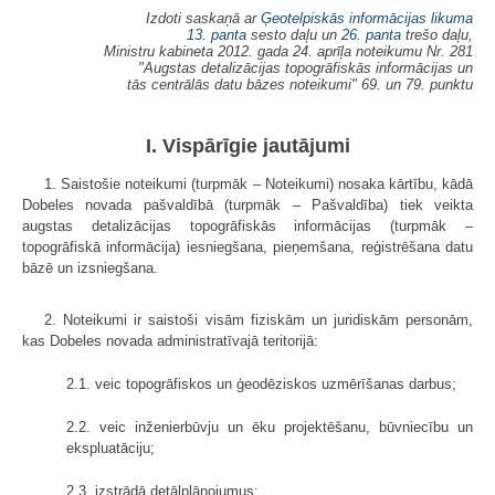
Izdoti saskaņā ar
Ģeotelpiskās informācijas likuma
13. panta
sesto daļu un
26. panta
trešo daļu,
Ministru kabineta 2012. gada 24. aprīļa noteikumu Nr. 281
"Augstas detalizācijas topogrāfiskās informācijas un
tās centrālās datu bāzes noteikumi" 69. un 79. punktu
I. Vispārīgie jautājumi
1. Saistošie noteikumi (turpmāk – Noteikumi) nosaka kārtību, kādā
Dobeles novada pašvaldībā (turpmāk – Pašvaldība) tiek veikta
augstas detalizācijas topogrāfiskās informācijas (turpmāk –
topogrāfiskā informācija) iesniegšana, pieņemšana, reģistrēšana datu
bāzē un izsniegšana.
2. Noteikumi ir saistoši visām fiziskām un juridiskām personām,
kas Dobeles novada administratīvajā teritorijā:
2.1. veic topogrāfiskos un ģeodēziskos uzmērīšanas darbus;
2.2. veic inženierbūvju un ēku projektēšanu, būvniecību un
ekspluatāciju;
2.3. izstrādā detālplānojumus;