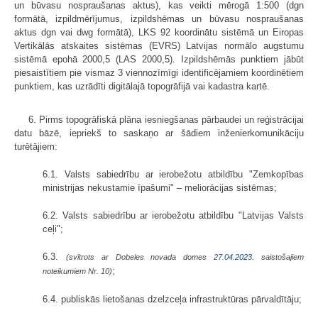
un būvasu nospraušanas aktus), kas veikti mērogā 1:500 (dgn
formātā, izpildmērījumus, izpildshēmas un būvasu nospraušanas
aktus dgn vai dwg formātā), LKS 92 koordinātu sistēmā un Eiropas
Vertikālās atskaites sistēmas (EVRS) Latvijas normālo augstumu
sistēmā epohā 2000,5 (LAS 2000,5). Izpildshēmās punktiem jābūt
piesaistītiem pie vismaz 3 viennozīmīgi identificējamiem koordinētiem
punktiem, kas uzrādīti digitālajā topogrāfijā vai kadastra kartē.
6. Pirms topogrāfiskā plāna iesniegšanas pārbaudei un reģistrācijai
datu bāzē, iepriekš to saskaņo ar šādiem inženierkomunikāciju
turētājiem:
6.1. Valsts sabiedrību ar ierobežotu atbildību "Zemkopības
ministrijas nekustamie īpašumi" – meliorācijas sistēmas;
6.2. Valsts sabiedrību ar ierobežotu atbildību "Latvijas Valsts
ceļi";
6.3.
(svītrots ar Dobeles novada domes
27.04.2023.
saistošajiem
;
noteikumiem Nr. 10)
6.4. publiskās lietošanas dzelzceļa infrastruktūras pārvaldītāju;