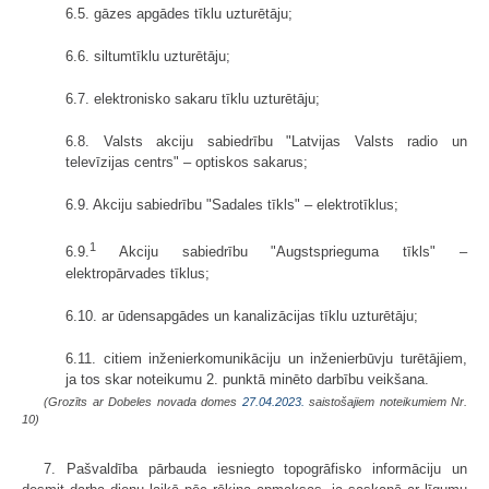
6.5. gāzes apgādes tīklu uzturētāju;
6.6. siltumtīklu uzturētāju;
6.7. elektronisko sakaru tīklu uzturētāju;
6.8. Valsts akciju sabiedrību "Latvijas Valsts radio un
televīzijas centrs" – optiskos sakarus;
6.9. Akciju sabiedrību "Sadales tīkls" – elektrotīklus;
1
6.9.
Akciju sabiedrību "Augstsprieguma tīkls" –
elektropārvades tīklus;
6.10. ar ūdensapgādes un kanalizācijas tīklu uzturētāju;
6.11. citiem inženierkomunikāciju un inženierbūvju turētājiem,
ja tos skar noteikumu 2. punktā minēto darbību veikšana.
(Grozīts ar Dobeles novada domes
27.04.2023.
saistošajiem noteikumiem Nr.
10)
7. Pašvaldība pārbauda iesniegto topogrāfisko informāciju un