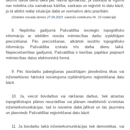
desmit darba dienu laikā pēc rēķina apmaksas, ja saskaņā ar līgumu
nav noteikta cita samaksas kārtība, saskaņo un reģistrē to datu bāzē,
ja tā atbilst reālai situācijai dabā un normatīvo aktu prasībām.
(Dobeles novada domes
27.04.2023.
saistošo noteikumu Nr. 10 redakcijā)
8. Nepilnību gadījumā Pašvaldība iesniegto topogrāfisko
informāciju ar iebildēm nosūta mērniecības darbu izpildītājam
precizēšanai. Pēc precizēšanas, atkārtoti iesūtīto topogrāfisko
informāciju Pašvaldība izskata trīs darba dienu laikā.
Nepieciešamības gadījumā, Pašvaldībai ir tiesības papildus pieprasīt
mērniecības datus elektroniskā formā.
9. Pēc būvdarbu pabeigšanas pasūtītājam jānodrošina ēkas vai
inženierbūves faktiskā novietojuma izpildmērījums reģistrēšanai datu
bāzē.
10. Ja, veicot būvdarbus vai rakšanas darbus, tiek atrastas
topogrāfiskajos plānos neuzrādītas vai plānam neatbilstoši izvietotas
inženierkomunikācijas, tad to novietne dabā jāfiksē un tās jāuzmēra
un jāiesniedz Pašvaldībai reģistrēšanai datu bāzē.
11. Ja būvdarbu laikā inženierkomunikācijas tiek demontētas, vai