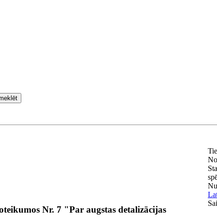
meklēt
Ti
No
Sta
sp
Nu
Lat
Sai
teikumos Nr. 7 "Par augstas detalizācijas