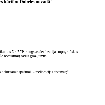
tes kārtību Dobeles novadā"
ikumos Nr. 7 "Par augstas detalizācijas topogrāfiskās
ošie noteikumi) šādus grozījumus:
s nekustamie īpašumi" - meliorācijas sistēmas;"