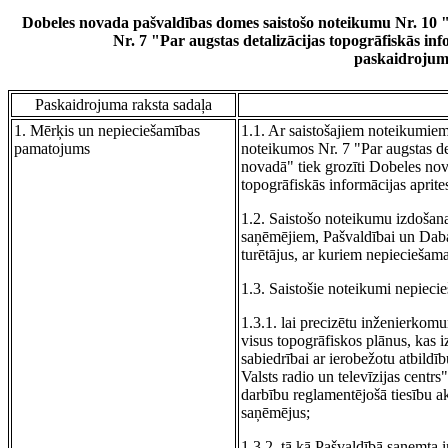
Dobeles novada pašvaldības domes saistošo noteikumu Nr. 10 
Nr. 7 "Par augstas detalizācijas topogrāfiskās i
paskaidrojum
Paskaidrojuma raksta sadaļa
1. Mērķis un nepieciešamības
1.1. Ar saistošajiem noteikumie
pamatojums
noteikumos Nr. 7 "Par augstas det
novadā" tiek grozīti Dobeles nov
topogrāfiskās informācijas aprit
1.2. Saistošo noteikumu izdošan
saņēmējiem, Pašvaldībai un Daba
turētājus, ar kuriem nepieciešam
1.3. Saistošie noteikumi nepieci
1.3.1. lai precizētu inženierkomu
visus topogrāfiskos plānus, kas iz
sabiedrībai ar ierobežotu atbildīb
Valsts radio un televīzijas centr
darbību reglamentējošā tiesību 
saņēmējus;
1.3.2. tā kā Pašvaldībā saņemta 