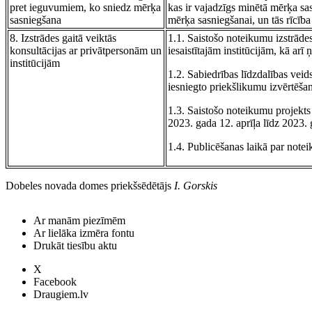
pret ieguvumiem, ko sniedz mērķa
kas ir vajadzīgs minētā mērķa sas
sasniegšana
mērķa sasniegšanai, un tās rīcība 
8. Izstrādes gaitā veiktās
1.1. Saistošo noteikumu izstrādes
konsultācijas ar privātpersonām un
iesaistītajām institūcijām, kā ar
institūcijām
1.2. Sabiedrības līdzdalības veid
iesniegto priekšlikumu izvērtēša
1.3. Saistošo noteikumu projekts
2023. gada 12. aprīļa līdz 2023. 
1.4. Publicēšanas laikā par note
Dobeles novada domes priekšsēdētājs
I. Gorskis
Ar manām piezīmēm
Ar lielāka izmēra fontu
Drukāt tiesību aktu
X
Facebook
Draugiem.lv