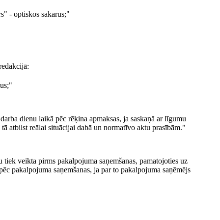
rs" - optiskos sakarus;"
edakcijā:
us;"
 darba dienu laikā pēc rēķina apmaksas, ja saskaņā ar līgumu
 tā atbilst reālai situācijai dabā un normatīvo aktu prasībām."
 tiek veikta pirms pakalpojuma saņemšanas, pamatojoties uz
kt pēc pakalpojuma saņemšanas, ja par to pakalpojuma saņēmējs