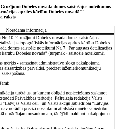
"Grozījumi Dobeles novada domes saistošajos noteikumos
nformācijas aprites kārtību Dobeles novadā""
a raksts
Norādāmā informācija
m Nr. 10 "Grozījumi Dobeles novada domes saistošajos
alizācijas topogrāfiskās informācijas aprites kārtību Dobeles
ada domes saistošie noteikumi Nr. 7 "Par augstas detalizācijas
es kārtību Dobeles novadā" (turpmāk - saistošie noteikumi).
as mērķis - samazināt administratīvo slogu pakalpojuma
s aizsardzības pārvaldei, precizēt inženierkomunikāciju
a saskaņošana.
ešami:
nikāciju turētājus, ar kuriem obligāti nepieciešams saskaņot
strādāti Pašvaldības teritorijā. Pašreizējā redakcijā Valsts
u "Latvijas Valsts ceļi" un Valsts akciju sabiedrībai "Latvijas
s" nav norādīti precīzi nosaukumi atbilstoši minēto sabiedrību
aktā norādītajam nosaukumam, tādējādi maldinot pakalpojuma
informācija, ka Dabas aizsardzības pārvaldes turējumā nav