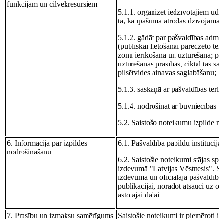
funkcijām un cilvēkresursiem
5.1.1. organizēt iedzīvotājiem ū
tā, kā īpašumā atrodas dzīvojama
5.1.2. gādāt par pašvaldības admin
(publiskai lietošanai paredzēto t
zonu ierīkošana un uzturēšana; pr
uzturēšanas prasības, ciktāl tas sa
pilsētvides ainavas saglabāšanu;
5.1.3. saskaņā ar pašvaldības te
5.1.4. nodrošināt ar būvniecības 
5.2. Saistošo noteikumu izpilde n
6. Informācija par izpildes
6.1. Pašvaldībā papildu institūcija
nodrošināšanu
6.2. Saistošie noteikumi stājas s
izdevumā "Latvijas Vēstnesis". S
izdevumā un oficiālajā pašvaldība
publikācijai, norādot atsauci uz 
astotajai daļai.
7. Prasību un izmaksu samērīgums
Saistošie noteikumi ir piemēroti 