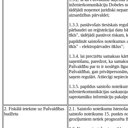
inženierkomunikāciju Dobeles no
tādējādi noņemot juridiski nepa
aizsardzības pārvaldei;
1.3.3. pastāvošais tiesiskais re
pārbaudei un reģistrācijai datu 
tīkls", tādējādi pastāvot riskam,
papildināt saistošos noteikumus a
tīkls" - elektropārvades tīklus";
1.3.4. lai precizētu samaksas kā
saņemšanu, paredzot, ka samaksu
Pašvaldību par to ir noslēgts līg
Pašvaldībai, gan privātpersonām
saņem regulāri. Attiecīgi nepieci
1.3.5. papildus saistošo noteikumu
inženierkomunikācijas saskaņojam
saprotamāku informāciju pakalp
2. Fiskālā ietekme uz Pašvaldības
2.1. Saistošo noteikumu īstenoša
budžetu
saistošo noteikumu 15. punkts n
grozījumiem netiek prognozēta f