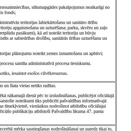
denssaimniecības, siltumapgādes pakalpojumus neatkarīgi no
is fonds;
istratīvās teritorijas labiekārtošanu un sanitāro tīrību
eritoriju apgaismošana un uzturēšana; parku, skvēru un zaļo
etplūdu pasākumi), kā arī noteikt teritoriju un būvju
istīts ar sabiedrības drošību, sanitārās tīrības uzturēšanu un
ritorijas plānojumu noteikt zemes izmantošanu un apbūvi;
procesu saistīta administratīvā procesa tiesiskumu.
otiks, iesaistot esošos cilvēkresursus.
s un štata vietas netiks radītas.
pēkā nākamajā dienā pēc to izsludināšanas, publicējot oficiālajā
aistošie noteikumi tiks publicēti pašvaldības informatīvajā
s tīmekļvietnē, vienlaikus nodrošinot atbilstību oficiālajai
oficiālo publikāciju atbilstoši Pašvaldību likuma 47. panta
iecerētā mērķa sasniegšanas nodrošināšanai un paredz tikai to,