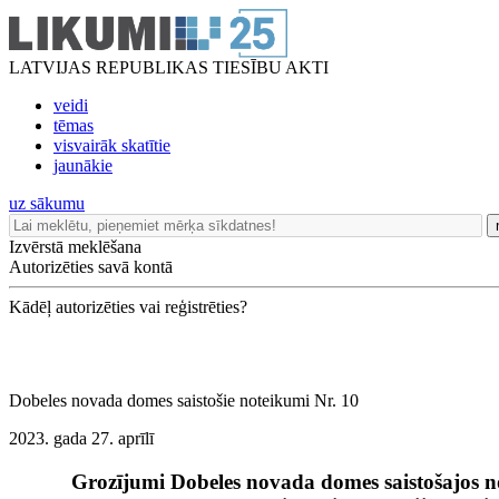
LATVIJAS REPUBLIKAS TIESĪBU AKTI
veidi
tēmas
visvairāk skatītie
jaunākie
uz sākumu
Izvērstā meklēšana
Autorizēties savā kontā
Kādēļ autorizēties vai reģistrēties?
Dobeles novada domes saistošie noteikumi Nr. 10
2023. gada 27. aprīlī
Grozījumi Dobeles novada domes saistošajos no