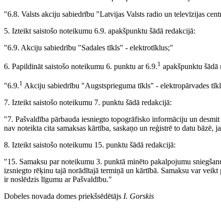
"6.8. Valsts akciju sabiedrību "Latvijas Valsts radio un televīzijas cent
5. Izteikt saistošo noteikumu 6.9. apakšpunktu šādā redakcijā:
"6.9. Akciju sabiedrību "Sadales tīkls" - elektrotīklus;"
1
6. Papildināt saistošo noteikumu 6. punktu ar 6.9.
apakšpunktu šādā r
1
"6.9.
Akciju sabiedrību "Augstsprieguma tīkls" - elektropārvades tīkl
7. Izteikt saistošo noteikumu 7. punktu šādā redakcijā:
"7. Pašvaldība pārbauda iesniegto topogrāfisko informāciju un desmit
nav noteikta cita samaksas kārtība, saskaņo un reģistrē to datu bāzē, ja
8. Izteikt saistošo noteikumu 15. punktu šādā redakcijā:
"15. Samaksu par noteikumu 3. punktā minēto pakalpojumu sniegšanu
izsniegto rēķinu tajā norādītajā termiņā un kārtībā. Samaksu var vei
ir noslēdzis līgumu ar Pašvaldību."
Dobeles novada domes priekšsēdētājs
I. Gorskis