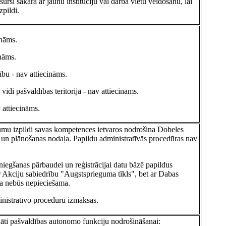
ursi sakarā ar jaunu institūciju vai darba vietu veidošanu, lai
zpildi.
ināms.
ināms.
ību - nav attiecināms.
idi pašvaldības teritorijā - nav attiecināms.
 attiecināms.
kumu izpildi savas kompetences ietvaros nodrošina Dobeles
s un plānošanas nodaļa. Papildu administratīvās procedūras nav
niegšanas pārbaudei un reģistrācijai datu bāzē papildus
 Akciju sabiedrību "Augstsprieguma tīkls", bet ar Dabas
na nebūs nepieciešama.
inistratīvo procedūru izmaksas.
ādāti pašvaldības autonomo funkciju nodrošināšanai: