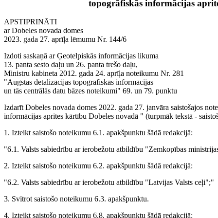
topogrāfiskās informācijas apri
APSTIPRINĀTI
ar Dobeles novada domes
2023. gada 27. aprīļa lēmumu Nr. 144/6
Izdoti saskaņā ar Ģeotelpiskās informācijas likuma
13. panta sesto daļu un 26. panta trešo daļu,
Ministru kabineta 2012. gada 24. aprīļa noteikumu Nr. 281
"Augstas detalizācijas topogrāfiskās informācijas
un tās centrālās datu bāzes noteikumi" 69. un 79. punktu
Izdarīt Dobeles novada domes 2022. gada 27. janvāra saistošajos note
informācijas aprites kārtību Dobeles novadā " (turpmāk tekstā - saist
1. Izteikt saistošo noteikumu 6.1. apakšpunktu šādā redakcijā:
"6.1. Valsts sabiedrību ar ierobežotu atbildību "Zemkopības ministrija
2. Izteikt saistošo noteikumu 6.2. apakšpunktu šādā redakcijā:
"6.2. Valsts sabiedrību ar ierobežotu atbildību "Latvijas Valsts ceļi";"
3. Svītrot saistošo noteikumu 6.3. apakšpunktu.
4. Izteikt saistošo noteikumu 6.8. apakšpunktu šādā redakcijā: