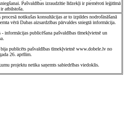
niegšanai. Pašvaldības izraudzītie līdzekļi ir piemēroti leģitīmā
ir atbilstoša.
 procesā notikušas konsultācijas ar to izpildes nodrošināšanā
ī ņemta vērā Dabas aizsardzības pārvaldes sniegtā informācija.
s - informācijas publicēšana pašvaldības tīmekļvietnē un
na.
 bija publicēts pašvaldības tīmekļvietnē www.dobele.lv no
gada 26. aprīlim.
ikumu projektu netika saņemts sabiedrības viedoklis.