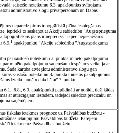
vadā, saistošo noteikumu 6.3. apakšpunkts svītrojams,
matotu administratīvo slogu privātpersonām un Dabas
gulējums neparedz pirms topogrāfiskā plāna iesniegšanas
bāzē, iepriekš to saskaņot ar Akciju sabiedrību "Augstsprieguma
 ka topogrāfiskais plāns ir neprecīzs. Tāpēc nepieciešams
1
r 6.9.
apakšpunktu "Akciju sabiedrību "Augstsprieguma
rtību par saistošo noteikumu 3. punktā minēto pakalpojumu
 par minēto pakalpojumu saņemšanu iespējams veikt, ja ar
ums. Šāda kārtība atvieglotu administratīvo slogu gan
, kuras saistošo noteikumu 3. punktā minētos pakalpojumus
ešams izteikt jaunā redakcijā arī 7. punktu.
 6.1., 6.8., 6.9. apakšpunkti papildināti ar norādi, tieši kādas
as ar attiecīgajām iestādēm, tādējādi sniedzot precīzāku un
ojuma saņēmējiem.
nas fiskālās ietekmes prognoze uz Pašvaldības budžetu -
odrošinās ietaupījumu Pašvaldības budžetā. Pārējiem
iskālā ietekme uz Pašvaldības budžetu.