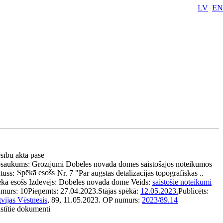
LV
EN
esību akta pase
saukums:
Grozījumi Dobeles novada domes saistošajos noteikumos
Spēkā esošs
tuss:
Nr. 7 "Par augstas detalizācijas topogrāfiskās ..
ēkā esošs
Izdevējs:
Dobeles novada dome
Veids:
saistošie noteikumi
murs:
10
Pieņemts:
27.04.2023.
Stājas spēkā:
12.05.2023.
Publicēts:
vijas Vēstnesis
, 89, 11.05.2023.
OP numurs:
2023/89.14
stītie dokumenti