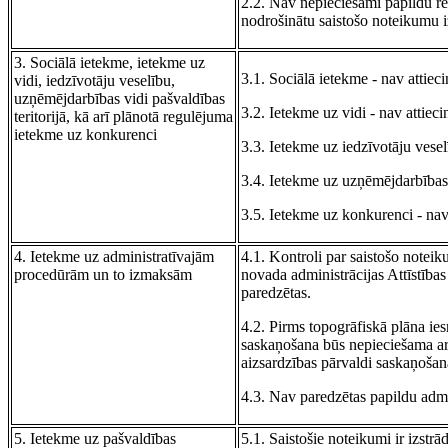
2.2. Nav nepieciešami papildu res
nodrošinātu saistošo noteikumu i
3. Sociālā ietekme, ietekme uz
3.1. Sociālā ietekme - nav attiec
vidi, iedzīvotāju veselību,
uzņēmējdarbības vidi pašvaldības
3.2. Ietekme uz vidi - nav attiec
teritorijā, kā arī plānotā regulējuma
ietekme uz konkurenci
3.3. Ietekme uz iedzīvotāju vesel
3.4. Ietekme uz uzņēmējdarbības v
3.5. Ietekme uz konkurenci - nav
4. Ietekme uz administratīvajām
4.1. Kontroli par saistošo notei
procedūrām un to izmaksām
novada administrācijas Attīstība
paredzētas.
4.2. Pirms topogrāfiskā plāna ies
saskaņošana būs nepieciešama ar
aizsardzības pārvaldi saskaņoša
4.3. Nav paredzētas papildu adm
5. Ietekme uz pašvaldības
5.1. Saistošie noteikumi ir izstr