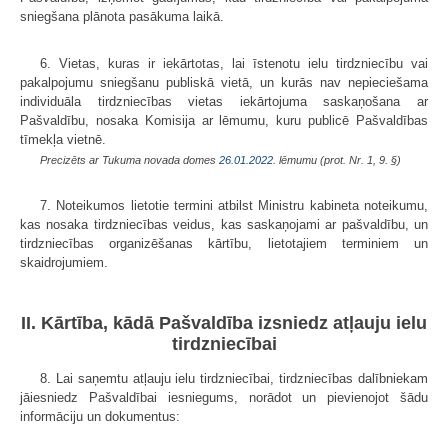
sniegšana plānota pasākuma laikā.
6. Vietas, kuras ir iekārtotas, lai īstenotu ielu tirdzniecību vai
pakalpojumu sniegšanu publiskā vietā, un kurās nav nepieciešama
individuāla tirdzniecības vietas iekārtojuma saskaņošana ar
Pašvaldību, nosaka Komisija ar lēmumu, kuru publicē Pašvaldības
tīmekļa vietnē.
Precizēts ar Tukuma novada domes
26.01.2022.
lēmumu (prot. Nr. 1, 9. §)
7. Noteikumos lietotie termini atbilst Ministru kabineta noteikumu,
kas nosaka tirdzniecības veidus, kas saskaņojami ar pašvaldību, un
tirdzniecības organizēšanas kārtību, lietotajiem terminiem un
skaidrojumiem.
II. Kārtība, kādā Pašvaldība izsniedz atļauju ielu
tirdzniecībai
8. Lai saņemtu atļauju ielu tirdzniecībai, tirdzniecības dalībniekam
jāiesniedz Pašvaldībai iesniegums, norādot un pievienojot šādu
informāciju un dokumentus: