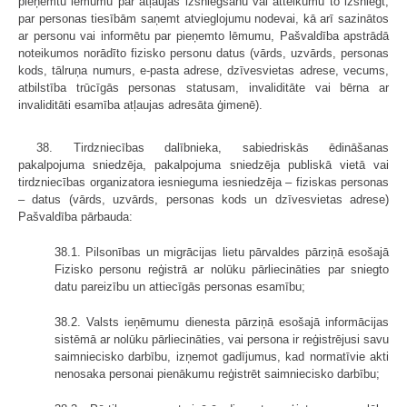
pieņemtu lēmumu par atļaujas izsniegšanu vai atteikumu to izsniegt,
par personas tiesībām saņemt atvieglojumu nodevai, kā arī sazinātos
ar personu vai informētu par pieņemto lēmumu, Pašvaldība apstrādā
noteikumos norādīto fizisko personu datus (vārds, uzvārds, personas
kods, tālruņa numurs, e-pasta adrese, dzīvesvietas adrese, vecums,
atbilstība trūcīgās personas statusam, invaliditāte vai bērna ar
invaliditāti esamība atļaujas adresāta ģimenē).
38. Tirdzniecības dalībnieka, sabiedriskās ēdināšanas
pakalpojuma sniedzēja, pakalpojuma sniedzēja publiskā vietā vai
tirdzniecības organizatora iesnieguma iesniedzēja – fiziskas personas
– datus (vārds, uzvārds, personas kods un dzīvesvietas adrese)
Pašvaldība pārbauda:
38.1. Pilsonības un migrācijas lietu pārvaldes pārziņā esošajā
Fizisko personu reģistrā ar nolūku pārliecināties par sniegto
datu pareizību un attiecīgās personas esamību;
38.2. Valsts ieņēmumu dienesta pārziņā esošajā informācijas
sistēmā ar nolūku pārliecināties, vai persona ir reģistrējusi savu
saimniecisko darbību, izņemot gadījumus, kad normatīvie akti
nenosaka personai pienākumu reģistrēt saimniecisko darbību;