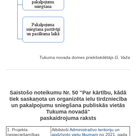
Tukuma novada domes priekšsēdētājs
G. Važa
Saistošo noteikumu Nr. 50 "Par kārtību, kādā
tiek saskaņota un organizēta ielu tirdzniecība
un pakalpojumu sniegšana publiskās vietās
Tukuma novadā"
paskaidrojuma raksts
1. Projekta
Atbilstoši
Administratīvo teritoriju un
nepieciešamības
apdzīvoto vietu likumam
no 2021. gada