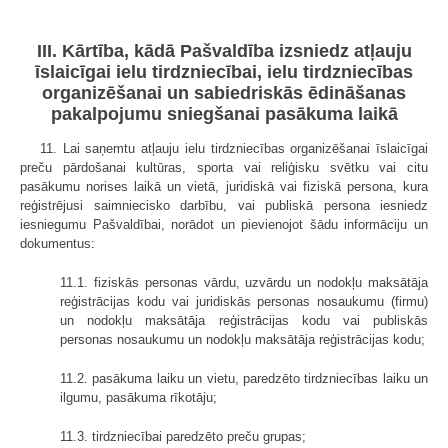
III. Kārtība, kādā Pašvaldība izsniedz atļauju
īslaicīgai ielu tirdzniecībai, ielu tirdzniecības
organizēšanai un sabiedriskās ēdināšanas
pakalpojumu sniegšanai pasākuma laikā
11. Lai saņemtu atļauju ielu tirdzniecības organizēšanai īslaicīgai
preču pārdošanai kultūras, sporta vai reliģisku svētku vai citu
pasākumu norises laikā un vietā, juridiskā vai fiziskā persona, kura
reģistrējusi saimniecisko darbību, vai publiskā persona iesniedz
iesniegumu Pašvaldībai, norādot un pievienojot šādu informāciju un
dokumentus:
11.1. fiziskās personas vārdu, uzvārdu un nodokļu maksātāja
reģistrācijas kodu vai juridiskās personas nosaukumu (firmu)
un nodokļu maksātāja reģistrācijas kodu vai publiskās
personas nosaukumu un nodokļu maksātāja reģistrācijas kodu;
11.2. pasākuma laiku un vietu, paredzēto tirdzniecības laiku un
ilgumu, pasākuma rīkotāju;
11.3. tirdzniecībai paredzēto preču grupas;