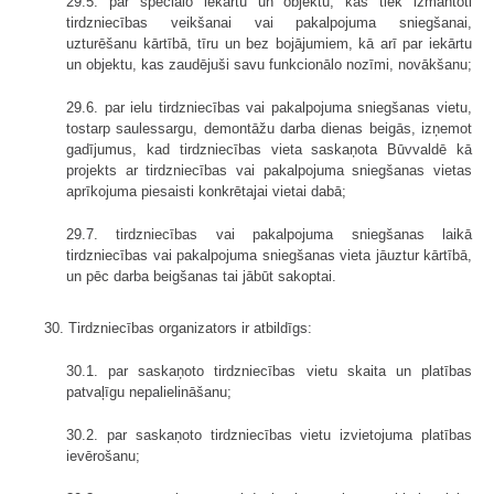
29.5. par speciālo iekārtu un objektu, kas tiek izmantoti
tirdzniecības veikšanai vai pakalpojuma sniegšanai,
uzturēšanu kārtībā, tīru un bez bojājumiem, kā arī par iekārtu
un objektu, kas zaudējuši savu funkcionālo nozīmi, novākšanu;
29.6. par ielu tirdzniecības vai pakalpojuma sniegšanas vietu,
tostarp saulessargu, demontāžu darba dienas beigās, izņemot
gadījumus, kad tirdzniecības vieta saskaņota Būvvaldē kā
projekts ar tirdzniecības vai pakalpojuma sniegšanas vietas
aprīkojuma piesaisti konkrētajai vietai dabā;
29.7. tirdzniecības vai pakalpojuma sniegšanas laikā
tirdzniecības vai pakalpojuma sniegšanas vieta jāuztur kārtībā,
un pēc darba beigšanas tai jābūt sakoptai.
30. Tirdzniecības organizators ir atbildīgs:
30.1. par saskaņoto tirdzniecības vietu skaita un platības
patvaļīgu nepalielināšanu;
30.2. par saskaņoto tirdzniecības vietu izvietojuma platības
ievērošanu;