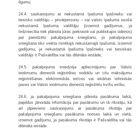
ilgumu;
24.4. saskaņojumu ar nekustamā īpašuma īpašnieku vai
tiesisko valdītāju – privātpersonu – vai valsts īpašumā esošā
nekustamā īpašuma valdītāju (izņemot gadījumus, ja
tirdzniecība tiek plānota jūras piekrastē vai publiskajos ūdeņos)
par paredzēto pakalpojuma sniegšanu, ja pakalpojuma
sniegšana tiks veikta minētajā nekustamajā īpašumā, izņemot
gadījumu, ja nekustamā īpašuma īpašnieks vai tiesiskais
valdītājs ir Pašvaldība vai tās dibināta iestāde;
24.5. pakalpojuma sniedzēja apliecinājumu par Valsts
ieņēmumu dienestā reģistrētas nodokļu un citu maksājumu
reģistrēšanas elektroniskās ierīces vai iekārtas tehniskās
pases vai Valsts ieņēmumu dienestā reģistrētu kvīšu esību;
24.6. ja pakalpojuma sniegšana plānota pasākuma laikā,
papildus jānorāda informācija par pasākumu un tā rīkotāju, kā
arī jāpievieno saskaņojums ar pasākuma rīkotāju par
pakalpojuma sniegšanu pasākuma norises laikā un vietā,
izņemot gadījumu, ja pasākuma rīkotājs ir Pašvaldība vai tās
dibināta iestāde.