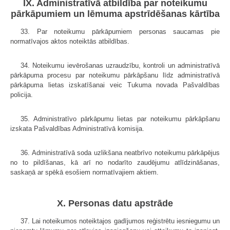
IX. Administratīvā atbildība par noteikumu
pārkāpumiem un lēmuma apstrīdēšanas kārtība
33. Par noteikumu pārkāpumiem personas saucamas pie
normatīvajos aktos noteiktās atbildības.
34. Noteikumu ievērošanas uzraudzību, kontroli un administratīvā
pārkāpuma procesu par noteikumu pārkāpšanu līdz administratīvā
pārkāpuma lietas izskatīšanai veic Tukuma novada Pašvaldības
policija.
35. Administratīvo pārkāpumu lietas par noteikumu pārkāpšanu
izskata Pašvaldības Administratīvā komisija.
36. Administratīvā soda uzlikšana neatbrīvo noteikumu pārkāpējus
no to pildīšanas, kā arī no nodarīto zaudējumu atlīdzināšanas,
saskaņā ar spēkā esošiem normatīvajiem aktiem.
X. Personas datu apstrāde
37. Lai noteikumos noteiktajos gadījumos reģistrētu iesniegumu un