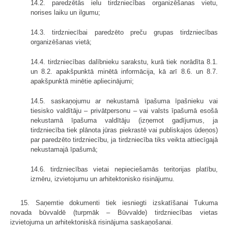
14.2. paredzētās ielu tirdzniecības organizēšanas vietu,
norises laiku un ilgumu;
14.3. tirdzniecībai paredzēto preču grupas tirdzniecības
organizēšanas vietā;
14.4. tirdzniecības dalībnieku sarakstu, kurā tiek norādīta 8.1.
un 8.2. apakšpunktā minētā informācija, kā arī 8.6. un 8.7.
apakšpunktā minētie apliecinājumi;
14.5. saskaņojumu ar nekustamā īpašuma īpašnieku vai
tiesisko valdītāju – privātpersonu – vai valsts īpašumā esošā
nekustamā īpašuma valdītāju (izņemot gadījumus, ja
tirdzniecība tiek plānota jūras piekrastē vai publiskajos ūdeņos)
par paredzēto tirdzniecību, ja tirdzniecība tiks veikta attiecīgajā
nekustamajā īpašumā;
14.6. tirdzniecības vietai nepieciešamās teritorijas platību,
izmēru, izvietojumu un arhitektonisko risinājumu.
15. Saņemtie dokumenti tiek iesniegti izskatīšanai Tukuma
novada būvvaldē (turpmāk – Būvvalde) tirdzniecības vietas
izvietojuma un arhitektoniskā risinājuma saskaņošanai.