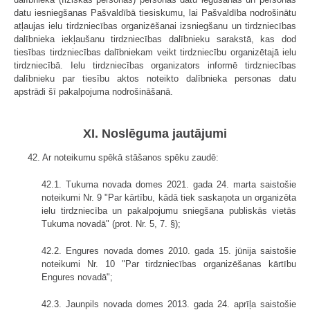
datu iesniegšanas Pašvaldībā tiesiskumu, lai Pašvaldība nodrošinātu
atļaujas ielu tirdzniecības organizēšanai izsniegšanu un tirdzniecības
dalībnieka iekļaušanu tirdzniecības dalībnieku sarakstā, kas dod
tiesības tirdzniecības dalībniekam veikt tirdzniecību organizētajā ielu
tirdzniecībā. Ielu tirdzniecības organizators informē tirdzniecības
dalībnieku par tiesību aktos noteikto dalībnieka personas datu
apstrādi šī pakalpojuma nodrošināšanā.
XI. Noslēguma jautājumi
42. Ar noteikumu spēkā stāšanos spēku zaudē:
42.1. Tukuma novada domes 2021. gada 24. marta saistošie
noteikumi Nr. 9 "Par kārtību, kādā tiek saskaņota un organizēta
ielu tirdzniecība un pakalpojumu sniegšana publiskās vietās
Tukuma novadā" (prot. Nr. 5, 7. §);
42.2. Engures novada domes 2010. gada 15. jūnija saistošie
noteikumi Nr. 10 "Par tirdzniecības organizēšanas kārtību
Engures novadā";
42.3. Jaunpils novada domes 2013. gada 24. aprīļa saistošie