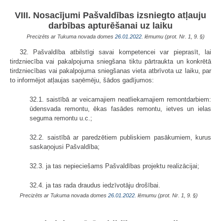
VIII. Nosacījumi Pašvaldības izsniegto atļauju
darbības apturēšanai uz laiku
Precizēts ar Tukuma novada domes
26.01.2022.
lēmumu (prot. Nr. 1, 9. §)
32. Pašvaldība atbilstīgi savai kompetencei var pieprasīt, lai
tirdzniecība vai pakalpojuma sniegšana tiktu pārtraukta un konkrētā
tirdzniecības vai pakalpojuma sniegšanas vieta atbrīvota uz laiku, par
to informējot atļaujas saņēmēju, šādos gadījumos:
32.1. saistībā ar veicamajiem neatliekamajiem remontdarbiem:
ūdensvada remontu, ēkas fasādes remontu, ietves un ielas
seguma remontu u.c.;
32.2. saistībā ar paredzētiem publiskiem pasākumiem, kurus
saskaņojusi Pašvaldība;
32.3. ja tas nepieciešams Pašvaldības projektu realizācijai;
32.4. ja tas rada draudus iedzīvotāju drošībai.
Precizēts ar Tukuma novada domes
26.01.2022.
lēmumu (prot. Nr. 1, 9. §)