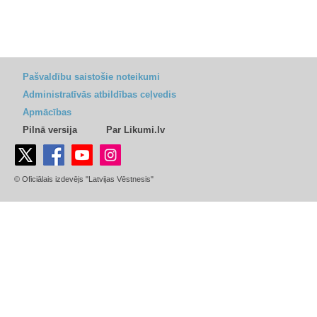
Pašvaldību saistošie noteikumi
Administratīvās atbildības ceļvedis
Apmācības
Pilnā versija
Par Likumi.lv
© Oficiālais izdevējs "Latvijas Vēstnesis"