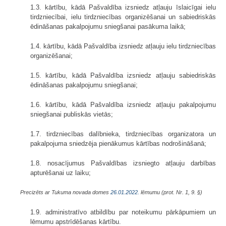
1.3. kārtību, kādā Pašvaldība izsniedz atļauju īslaicīgai ielu
tirdzniecībai, ielu tirdzniecības organizēšanai un sabiedriskās
ēdināšanas pakalpojumu sniegšanai pasākuma laikā;
1.4. kārtību, kādā Pašvaldība izsniedz atļauju ielu tirdzniecības
organizēšanai;
1.5. kārtību, kādā Pašvaldība izsniedz atļauju sabiedriskās
ēdināšanas pakalpojumu sniegšanai;
1.6. kārtību, kādā Pašvaldība izsniedz atļauju pakalpojumu
sniegšanai publiskās vietās;
1.7. tirdzniecības dalībnieka, tirdzniecības organizatora un
pakalpojuma sniedzēja pienākumus kārtības nodrošināšanā;
1.8. nosacījumus Pašvaldības izsniegto atļauju darbības
apturēšanai uz laiku;
Precizēts ar Tukuma novada domes
26.01.2022.
lēmumu (prot. Nr. 1, 9. §)
1.9. administratīvo atbildību par noteikumu pārkāpumiem un
lēmumu apstrīdēšanas kārtību.