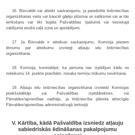
16. Būvvalde var atteikt saskaņojumu, ja paredzētā tirdzniecības
organizēšanas vieta var traucēt gājēju plūsmai un satiksmei vai ar tās
ierīkošanu var tikt bojāta Pašvaldības īpašumā vai tiesiskajā
valdījumā esošā zaļā zona un apstādījumi.
17. Ja Būvvalde ir atteikusi saskaņojumu, Komisija pieņem
lēmumu par atteikumu izsniegt atļauju ielu tirdzniecības
organizēšanai.
18. Komisija, konstatējot, ka persona nav izpildījusi kādu no
noteikumu 14. punkta prasībām, nosaka termiņu trūkumu novēršanai.
19. Atļauju ielu tirdzniecības organizēšanai izsniedz Komisijas
priekšsēdētājs vai Pašvaldības izpilddirektors, vai
Pārvaldes/apvienības vadītājs, ja tirdzniecība plānota attiecīgās
Pārvaldes/apvienības administratīvajā teritorijā.
V. Kārtība, kādā Pašvaldība izsniedz atļauju
sabiedriskās ēdināšanas pakalpojumu