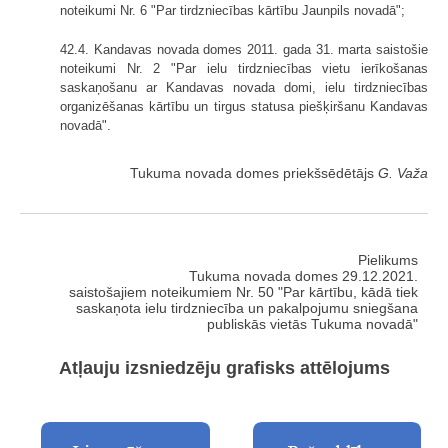
noteikumi Nr. 6 "Par tirdzniecības kārtību Jaunpils novadā";
42.4. Kandavas novada domes 2011. gada 31. marta saistošie
noteikumi Nr. 2 "Par ielu tirdzniecības vietu ierīkošanas
saskaņošanu ar Kandavas novada domi, ielu tirdzniecības
organizēšanas kārtību un tirgus statusa piešķiršanu Kandavas
novadā".
Tukuma novada domes priekšsēdētājs
G. Važa
Pielikums
Tukuma novada domes 29.12.2021.
saistošajiem noteikumiem Nr. 50 "Par kārtību, kādā tiek
saskaņota ielu tirdzniecība un pakalpojumu sniegšana
publiskās vietās Tukuma novadā"
Atļauju izsniedzēju grafisks attēlojums