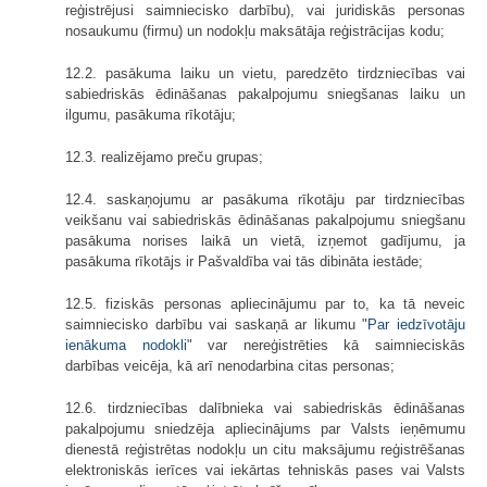
reģistrējusi saimniecisko darbību), vai juridiskās personas
nosaukumu (firmu) un nodokļu maksātāja reģistrācijas kodu;
12.2. pasākuma laiku un vietu, paredzēto tirdzniecības vai
sabiedriskās ēdināšanas pakalpojumu sniegšanas laiku un
ilgumu, pasākuma rīkotāju;
12.3. realizējamo preču grupas;
12.4. saskaņojumu ar pasākuma rīkotāju par tirdzniecības
veikšanu vai sabiedriskās ēdināšanas pakalpojumu sniegšanu
pasākuma norises laikā un vietā, izņemot gadījumu, ja
pasākuma rīkotājs ir Pašvaldība vai tās dibināta iestāde;
12.5. fiziskās personas apliecinājumu par to, ka tā neveic
saimniecisko darbību vai saskaņā ar likumu "
Par iedzīvotāju
ienākuma nodokli
" var nereģistrēties kā saimnieciskās
darbības veicēja, kā arī nenodarbina citas personas;
12.6. tirdzniecības dalībnieka vai sabiedriskās ēdināšanas
pakalpojumu sniedzēja apliecinājums par Valsts ieņēmumu
dienestā reģistrētas nodokļu un citu maksājumu reģistrēšanas
elektroniskās ierīces vai iekārtas tehniskās pases vai Valsts