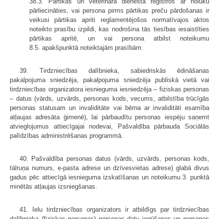
38.3. Pārtikas un veterinārā dienesta reģistros ar nolūku
pārliecināties, vai persona pirms pārtikas preču pārdošanas ir
veikusi pārtikas apriti reglamentējošos normatīvajos aktos
noteikto prasību izpildi, kas nodrošina tās tiesības iesaistīties
pārtikas apritē, un vai persona atbilst noteikumu
8.5. apakšpunktā noteiktajām prasībām.
39. Tirdzniecības dalībnieka, sabiedriskās ēdināšanas
pakalpojuma sniedzēja, pakalpojuma sniedzēja publiskā vietā vai
tirdzniecības organizatora iesnieguma iesniedzēja – fiziskas personas
– datus (vārds, uzvārds, personas kods, vecums, atbilstība trūcīgās
personas statusam un invaliditāte vai bērna ar invaliditāti esamība
atļaujas adresāta ģimenē), lai pārbaudītu personas iespēju saņemt
atvieglojumus attiecīgajai nodevai, Pašvaldība pārbauda Sociālās
palīdzības administrēšanas programmā.
40. Pašvaldība personas datus (vārds, uzvārds, personas kods,
tālruņa numurs, e-pasta adrese un dzīvesvietas adrese) glabā divus
gadus pēc attiecīgā iesnieguma izskatīšanas un noteikumu 3. punktā
minētās atļaujas izsniegšanas.
41. Ielu tirdzniecības organizators ir atbildīgs par tirdzniecības
dalībnieka (fiziskas personas) personas datu iegūšanas un personas