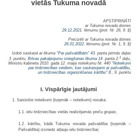
vietās Tukuma novadā
APSTIPRINĀTI
ar Tukuma novada domes
29.12.2021.
lēmumu (prot. Nr. 26, 9. §)
Precizēti ar Tukuma novada domes
26.01.2022.
lēmumu (prot. Nr. 1, 9. §)
Izdoti saskaņā ar likuma "
Par pašvaldībām
"
43.
panta pirmās daļas
1
3. punktu,
Brīvas pakalpojumu sniegšanas likuma
14.
panta 2.
daļu,
Ministru kabineta 2010. gada 12. maija noteikumu Nr. 440 "
Noteikumi
par tirdzniecības veidiem, kas saskaņojami ar pašvaldību,
un tirdzniecības organizēšanas kārtību
"
8.
,
9.
punktu
I. Vispārīgie jautājumi
1. Saistošie noteikumi (turpmāk – noteikumi) nosaka:
1.1. ielu tirdzniecības vietās realizējamās preču grupas;
1.2. kārtību, kādā Tukuma novada pašvaldība (turpmāk –
Pašvaldība) izsniedz atļauju ielu tirdzniecībai;