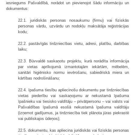
iesniegums Pašvaldībā, norādot un pievienojot šādu informāciju un
dokumentus:
22.1. juridiskās personas nosaukumu (firmu) vai fiziskās
personas vārdu, uzvārdu un nodokļu maksātāja reģistrācijas
kodu;
22.2. pastāvīgās tirdzniecības vietu, adresi, platību, darbības
laiku;
22.3. Būvvaldē saskaņotu projektu, kurā norādīta informācija
par vietas aprīkojumā izmantotajām iekārtām, mēbelēm,
sanitāri higiēnisko normu ievērošanu, sabiedriskā miera un
kārtības nodrošināšanu;
22.4. īpašuma tiesību apliecinošu dokumentu par tirdzniecības
vietas piederību vai saskaņojumu ar nekustamā īpašuma
īpašnieku vai tiesisko valdītāju – privātpersonu – vai valsts vai
Pašvaldības īpašumā esošā nekustamā īpašuma valdītāju
(izņemot gadījumus, ja tirdzniecība tiek plānota jūras piekrastē
vai publiskajos ūdeņos);
22.5. dokumentu, kas apliecina juridiskās vai fiziskās personas