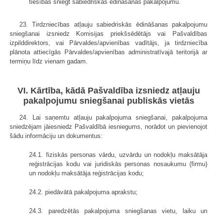
tiesības sniegt sabiedriskās ēdināšanas pakalpojumu.
23. Tirdzniecības atļauju sabiedriskās ēdināšanas pakalpojumu
sniegšanai izsniedz Komisijas priekšsēdētājs vai Pašvaldības
izpilddirektors, vai Pārvaldes/apvienības vadītājs, ja tirdzniecība
plānota attiecīgās Pārvaldes/apvienības administratīvajā teritorijā ar
termiņu līdz vienam gadam.
VI. Kārtība, kādā Pašvaldība izsniedz atļauju
pakalpojumu sniegšanai publiskās vietās
24. Lai saņemtu atļauju pakalpojuma sniegšanai, pakalpojuma
sniedzējam jāiesniedz Pašvaldībā iesniegums, norādot un pievienojot
šādu informāciju un dokumentus:
24.1. fiziskās personas vārdu, uzvārdu un nodokļu maksātāja
reģistrācijas kodu vai juridiskās personas nosaukumu (firmu)
un nodokļu maksātāja reģistrācijas kodu;
24.2. piedāvātā pakalpojuma aprakstu;
24.3. paredzētās pakalpojuma sniegšanas vietu, laiku un