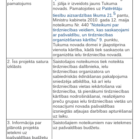
pamatojums
1. jūlija ir izveidots jauns Tukuma
novads. Pamatojoties uz
Patērētāju
5
tiesību aizsardzības likuma
21.
pantu,
Ministru kabineta 2010. gada 12. maija
noteikumu Nr. 440 "
Noteikumi par
tirdzniecības veidiem, kas saskaņojami
ar pašvaldību, un tirdzniecības
organizēšanas kārtību
"
9.
punktu,
Tukuma novada domei ir jāapstiprina
vienota kārtība, kādā tiek saskaņota un
organizēta ielu tirdzniecība novadā.
2. Īss projekta satura
Saistošajos noteikumos tiek noteikta
izklāsts
tirdzniecības dalībnieka, ielu
tirdzniecības organizatora un
sabiedriskās ēdināšanas pakalpojuma
sniedzēja atbildība, kā arī ielu
tirdzniecības vietas iekārtošana vai
tirdzniecība, tā pienākumi tirdzniecības
kārtības nodrošināšanai, realizējamo
preču grupas ielu tirdzniecības vietās un
nosacījumi novada pašvaldības
izsniegtās atļaujas darbības apturēšanai
uz laiku.
3. Informācija par
Saistošajiem noteikumiem nav ietekmes
plānotā projekta
uz pašvaldības budžetu.
ietekmi uz
pašvaldības budžetu