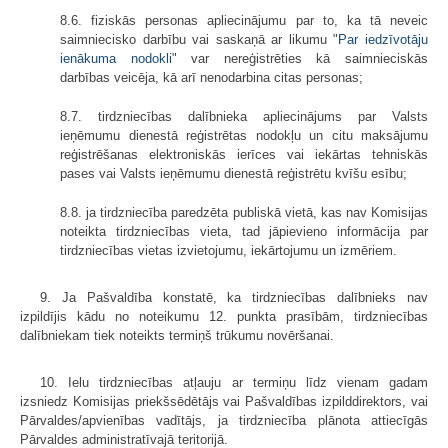
8.6. fiziskās personas apliecinājumu par to, ka tā neveic
saimniecisko darbību vai saskaņā ar likumu "
Par iedzīvotāju
ienākuma nodokli
" var nereģistrēties kā saimnieciskās
darbības veicēja, kā arī nenodarbina citas personas;
8.7. tirdzniecības dalībnieka apliecinājums par Valsts
ieņēmumu dienestā reģistrētas nodokļu un citu maksājumu
reģistrēšanas elektroniskās ierīces vai iekārtas tehniskās
pases vai Valsts ieņēmumu dienestā reģistrētu kvīšu esību;
8.8. ja tirdzniecība paredzēta publiskā vietā, kas nav Komisijas
noteikta tirdzniecības vieta, tad jāpievieno informācija par
tirdzniecības vietas izvietojumu, iekārtojumu un izmēriem.
9. Ja Pašvaldība konstatē, ka tirdzniecības dalībnieks nav
izpildījis kādu no noteikumu 12. punkta prasībām, tirdzniecības
dalībniekam tiek noteikts termiņš trūkumu novēršanai.
10. Ielu tirdzniecības atļauju ar termiņu līdz vienam gadam
izsniedz Komisijas priekšsēdētājs vai Pašvaldības izpilddirektors, vai
Pārvaldes/apvienības vadītājs, ja tirdzniecība plānota attiecīgās
Pārvaldes administratīvajā teritorijā.