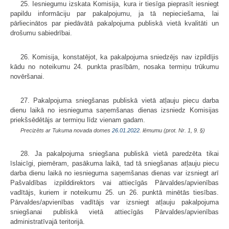
25. Iesniegumu izskata Komisija, kura ir tiesīga pieprasīt iesniegt
papildu informāciju par pakalpojumu, ja tā nepieciešama, lai
pārliecinātos par piedāvātā pakalpojuma publiskā vietā kvalitāti un
drošumu sabiedrībai.
26. Komisija, konstatējot, ka pakalpojuma sniedzējs nav izpildījis
kādu no noteikumu 24. punkta prasībām, nosaka termiņu trūkumu
novēršanai.
27. Pakalpojuma sniegšanas publiskā vietā atļauju piecu darba
dienu laikā no iesnieguma saņemšanas dienas izsniedz Komisijas
priekšsēdētājs ar termiņu līdz vienam gadam.
Precizēts ar Tukuma novada domes
26.01.2022.
lēmumu (prot. Nr. 1, 9. §)
28. Ja pakalpojuma sniegšana publiskā vietā paredzēta tikai
īslaicīgi, piemēram, pasākuma laikā, tad tā sniegšanas atļauju piecu
darba dienu laikā no iesnieguma saņemšanas dienas var izsniegt arī
Pašvaldības izpilddirektors vai attiecīgās Pārvaldes/apvienības
vadītājs, kuriem ir noteikumu 25. un 26. punktā minētās tiesības.
Pārvaldes/apvienības vadītājs var izsniegt atļauju pakalpojuma
sniegšanai publiskā vietā attiecīgās Pārvaldes/apvienības
administratīvajā teritorijā.