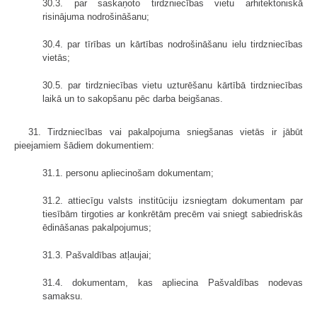
30.3. par saskaņoto tirdzniecības vietu arhitektoniskā
risinājuma nodrošināšanu;
30.4. par tīrības un kārtības nodrošināšanu ielu tirdzniecības
vietās;
30.5. par tirdzniecības vietu uzturēšanu kārtībā tirdzniecības
laikā un to sakopšanu pēc darba beigšanas.
31. Tirdzniecības vai pakalpojuma sniegšanas vietās ir jābūt
pieejamiem šādiem dokumentiem:
31.1. personu apliecinošam dokumentam;
31.2. attiecīgu valsts institūciju izsniegtam dokumentam par
tiesībām tirgoties ar konkrētām precēm vai sniegt sabiedriskās
ēdināšanas pakalpojumus;
31.3. Pašvaldības atļaujai;
31.4. dokumentam, kas apliecina Pašvaldības nodevas
samaksu.