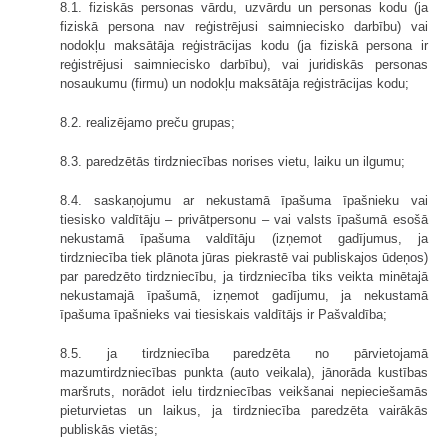
8.1. fiziskās personas vārdu, uzvārdu un personas kodu (ja
fiziskā persona nav reģistrējusi saimniecisko darbību) vai
nodokļu maksātāja reģistrācijas kodu (ja fiziskā persona ir
reģistrējusi saimniecisko darbību), vai juridiskās personas
nosaukumu (firmu) un nodokļu maksātāja reģistrācijas kodu;
8.2. realizējamo preču grupas;
8.3. paredzētās tirdzniecības norises vietu, laiku un ilgumu;
8.4. saskaņojumu ar nekustamā īpašuma īpašnieku vai
tiesisko valdītāju – privātpersonu – vai valsts īpašumā esošā
nekustamā īpašuma valdītāju (izņemot gadījumus, ja
tirdzniecība tiek plānota jūras piekrastē vai publiskajos ūdeņos)
par paredzēto tirdzniecību, ja tirdzniecība tiks veikta minētajā
nekustamajā īpašumā, izņemot gadījumu, ja nekustamā
īpašuma īpašnieks vai tiesiskais valdītājs ir Pašvaldība;
8.5. ja tirdzniecība paredzēta no pārvietojamā
mazumtirdzniecības punkta (auto veikala), jānorāda kustības
maršruts, norādot ielu tirdzniecības veikšanai nepieciešamās
pieturvietas un laikus, ja tirdzniecība paredzēta vairākās
publiskās vietās;