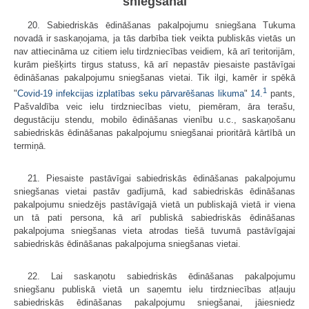
sniegšanai
20. Sabiedriskās ēdināšanas pakalpojumu sniegšana Tukuma
novadā ir saskaņojama, ja tās darbība tiek veikta publiskās vietās un
nav attiecināma uz citiem ielu tirdzniecības veidiem, kā arī teritorijām,
kurām piešķirts tirgus statuss, kā arī nepastāv piesaiste pastāvīgai
ēdināšanas pakalpojumu sniegšanas vietai. Tik ilgi, kamēr ir spēkā
1
"
Covid-19 infekcijas izplatības seku pārvarēšanas likuma
"
14.
pants,
Pašvaldība veic ielu tirdzniecības vietu, piemēram, āra terašu,
degustāciju stendu, mobilo ēdināšanas vienību u.c., saskaņošanu
sabiedriskās ēdināšanas pakalpojumu sniegšanai prioritārā kārtībā un
termiņā.
21. Piesaiste pastāvīgai sabiedriskās ēdināšanas pakalpojumu
sniegšanas vietai pastāv gadījumā, kad sabiedriskās ēdināšanas
pakalpojumu sniedzējs pastāvīgajā vietā un publiskajā vietā ir viena
un tā pati persona, kā arī publiskā sabiedriskās ēdināšanas
pakalpojuma sniegšanas vieta atrodas tiešā tuvumā pastāvīgajai
sabiedriskās ēdināšanas pakalpojuma sniegšanas vietai.
22. Lai saskaņotu sabiedriskās ēdināšanas pakalpojumu
sniegšanu publiskā vietā un saņemtu ielu tirdzniecības atļauju
sabiedriskās ēdināšanas pakalpojumu sniegšanai, jāiesniedz