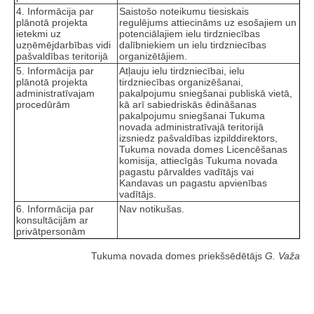
4. Informācija par
Saistošo noteikumu tiesiskais
plānotā projekta
regulējums attiecināms uz esošajiem un
ietekmi uz
potenciālajiem ielu tirdzniecības
uzņēmējdarbības vidi
dalībniekiem un ielu tirdzniecības
pašvaldības teritorijā
organizētājiem.
5. Informācija par
Atļauju ielu tirdzniecībai, ielu
plānotā projekta
tirdzniecības organizēšanai,
administratīvajam
pakalpojumu sniegšanai publiskā vietā,
procedūrām
kā arī sabiedriskās ēdināšanas
pakalpojumu sniegšanai Tukuma
novada administratīvajā teritorijā
izsniedz pašvaldības izpilddirektors,
Tukuma novada domes Licencēšanas
komisija, attiecīgās Tukuma novada
pagastu pārvaldes vadītājs vai
Kandavas un pagastu apvienības
vadītājs.
6. Informācija par
Nav notikušas.
konsultācijām ar
privātpersonām
Tukuma novada domes priekšsēdētājs
G. Važa