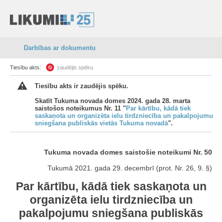
Darbības ar dokumentu
Tiesību akts:
zaudējis spēku
Tiesību akts ir zaudējis spēku.
Skatīt Tukuma novada domes 2024. gada 28. marta
saistošos noteikumus Nr. 11 "
Par kārtību, kādā tiek
saskaņota un organizēta ielu tirdzniecība un pakalpojumu
sniegšana publiskās vietās Tukuma novadā
".
Tukuma novada domes saistošie noteikumi Nr. 50
Tukumā 2021. gada 29. decembrī (prot. Nr. 26, 9. §)
Par kārtību, kādā tiek saskaņota un
organizēta ielu tirdzniecība un
pakalpojumu sniegšana publiskās