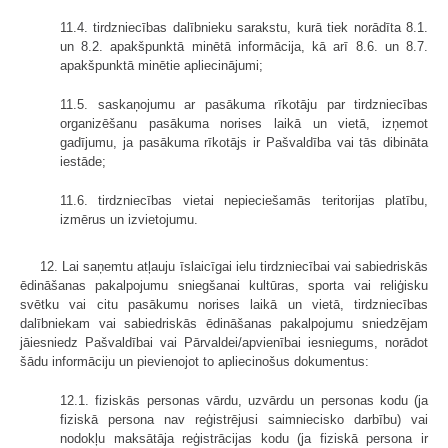
11.4. tirdzniecības dalībnieku sarakstu, kurā tiek norādīta 8.1.
un 8.2. apakšpunktā minētā informācija, kā arī 8.6. un 8.7.
apakšpunktā minētie apliecinājumi;
11.5. saskaņojumu ar pasākuma rīkotāju par tirdzniecības
organizēšanu pasākuma norises laikā un vietā, izņemot
gadījumu, ja pasākuma rīkotājs ir Pašvaldība vai tās dibināta
iestāde;
11.6. tirdzniecības vietai nepieciešamās teritorijas platību,
izmērus un izvietojumu.
12. Lai saņemtu atļauju īslaicīgai ielu tirdzniecībai vai sabiedriskās
ēdināšanas pakalpojumu sniegšanai kultūras, sporta vai reliģisku
svētku vai citu pasākumu norises laikā un vietā, tirdzniecības
dalībniekam vai sabiedriskās ēdināšanas pakalpojumu sniedzējam
jāiesniedz Pašvaldībai vai Pārvaldei/apvienībai iesniegums, norādot
šādu informāciju un pievienojot to apliecinošus dokumentus:
12.1. fiziskās personas vārdu, uzvārdu un personas kodu (ja
fiziskā persona nav reģistrējusi saimniecisko darbību) vai
nodokļu maksātāja reģistrācijas kodu (ja fiziskā persona ir