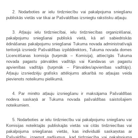
2. Nodarboties ar ielu tirdzniecību vai pakalpojuma sniegšanu
publiskās vietās var tikai ar Pašvaldības izsniegtu rakstisku atļauju.
3. Atļauju ielu tirdzniecībai, ielu tirdzniecības organizēšanai,
pakalpojumu sniegšanai publiskā vietā, kā arī sabiedriskās
ēdināšanas pakalpojumu sniegšanai Tukuma novada administratīvajā
teritorijā izsniedz Pašvaldības izpilddirektors, Tukuma novada domes
Licencēšanas komisija (turpmāk – Komisija), attiecīgās Tukuma
novada pagastu pārvaldes vadītājs vai Kandavas un pagastu
apvienības vadītājs (turpmāk – Pārvaldes/apvienības vadītājs).
Atļauju izsniedzēju grafisks attēlojums atkarībā no atļaujas veida
pievienots noteikumu pielikumā.
4. Par minēto atļauju izsniegšanu ir maksājama Pašvaldības
nodeva saskaņā ar Tukuma novada pašvaldības saistošajiem
noteikumiem.
5. Nodarboties ar ielu tirdzniecību vai pakalpojumu sniegšanu var
Komisijas noteiktajās publiskajās vietās vai citās tirdzniecības vai
pakalpojuma sniegšanas vietās, kas individuāli saskaņotas ar
Pašvaldību, izņemot gadījumus, kad tirdzniecība vai pakalpojuma