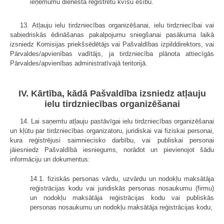
ieņēmumu dienestā reģistrētu kvīšu esību.
13. Atļauju ielu tirdzniecības organizēšanai, ielu tirdzniecībai vai
sabiedriskās ēdināšanas pakalpojumu sniegšanai pasākuma laikā
izsniedz Komisijas priekšsēdētājs vai Pašvaldības izpilddirektors, vai
Pārvaldes/apvienības vadītājs, ja tirdzniecība plānota attiecīgās
Pārvaldes/apvienības administratīvajā teritorijā.
IV. Kārtība, kādā Pašvaldība izsniedz atļauju
ielu tirdzniecības organizēšanai
14. Lai saņemtu atļauju pastāvīgai ielu tirdzniecības organizēšanai
un kļūtu par tirdzniecības organizatoru, juridiskai vai fiziskai personai,
kura reģistrējusi saimniecisko darbību, vai publiskai personai
jāiesniedz Pašvaldībā iesniegums, norādot un pievienojot šādu
informāciju un dokumentus:
14.1. fiziskās personas vārdu, uzvārdu un nodokļu maksātāja
reģistrācijas kodu vai juridiskās personas nosaukumu (firmu)
un nodokļu maksātāja reģistrācijas kodu vai publiskās
personas nosaukumu un nodokļu maksātāja reģistrācijas kodu;