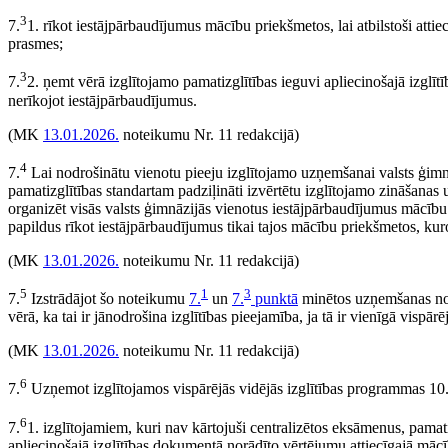
3
7.
1. rīkot iestājpārbaudījumus mācību priekšmetos, lai atbilstoši attie
prasmes;
3
7.
2. ņemt vērā izglītojamo pamatizglītības ieguvi apliecinošajā izglī
nerīkojot iestājpārbaudījumus.
(MK
13.01.2026.
noteikumu Nr. 11 redakcijā)
4
7.
Lai nodrošinātu vienotu pieeju izglītojamo uzņemšanai valsts ģimnāz
pamatizglītības standartam padziļināti izvērtētu izglītojamo zināšanas un
organizēt visās valsts ģimnāzijās vienotus iestājpārbaudījumus mācību p
papildus rīkot iestājpārbaudījumus tikai tajos mācību priekšmetos, kur
(MK
13.01.2026.
noteikumu Nr. 11 redakcijā)
5
1
3
7.
Izstrādājot šo noteikumu
7.
un
7.
punktā
minētos uzņemšanas note
vērā, ka tai ir jānodrošina izglītības pieejamība, ja tā ir vienīgā vispārē
(MK
13.01.2026.
noteikumu Nr. 11 redakcijā)
6
7.
Uzņemot izglītojamos vispārējās vidējās izglītības programmas 10
6
7.
1. izglītojamiem, kuri nav kārtojuši centralizētos eksāmenus, pamatiz
apliecinošajā izglītības dokumentā norādīto vērtējumu attiecīgajā māc