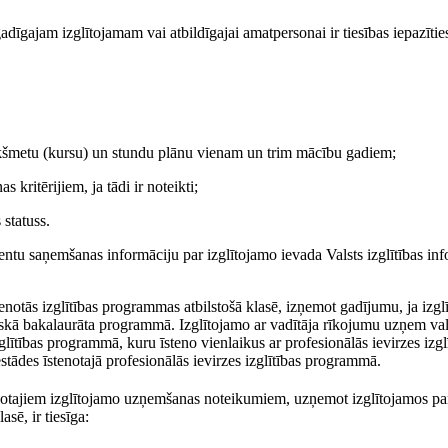
īgajam izglītojamam vai atbildīgajai amatpersonai ir tiesības iepazītie
riekšmetu (kursu) un stundu plānu vienam un trim mācību gadiem;
kritērijiem, ja tādi ir noteikti;
statuss.
tu saņemšanas informāciju par izglītojamo ievada Valsts izglītības inf
tenotās izglītības programmas atbilstošā klasē, izņemot gadījumu, ja izgl
tiskā bakalaurāta programmā. Izglītojamo ar vadītāja rīkojumu uzņem vals
lītības programmā, kuru īsteno vienlaikus ar profesionālās ievirzes izgl
estādes īstenotajā profesionālās ievirzes izglītības programmā.
kaņotajiem izglītojamo uzņemšanas noteikumiem, uzņemot izglītojamos pa
sē, ir tiesīga: