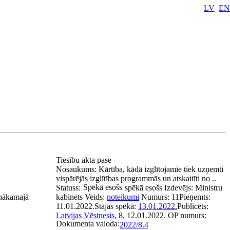
LV
EN
Tiesību akta pase
Nosaukums:
Kārtība, kādā izglītojamie tiek uzņemti
vispārējās izglītības programmās un atskaitīti no ..
Spēkā esošs
Statuss:
spēkā esošs
Izdevējs:
Ministru
i nākamajā
kabinets
Veids:
noteikumi
Numurs:
11
Pieņemts:
11.01.2022.
Stājas spēkā:
13.01.2022.
Publicēts:
Latvijas Vēstnesis
, 8, 12.01.2022.
OP numurs:
Dokumenta valoda:
2022/8.4