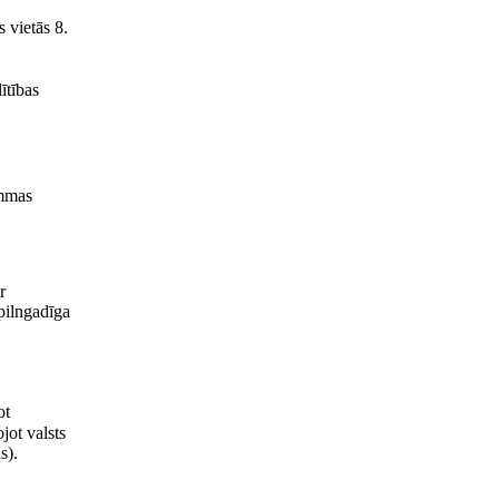
 vietās 8.
ītības
ammas
r
pilngadīga
ot
jot valsts
s).