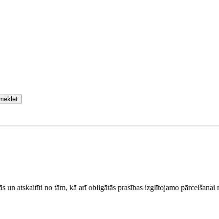
meklēt
s un atskaitīti no tām, kā arī obligātās prasības izglītojamo pārcelšana