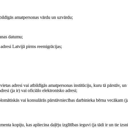
atbildīgās amatpersonas vārdu un uzvārdu;
šanas datumu;
 adresi Latvijā pirms reemigrācijas;
svietas adresi vai atbildīgās amatpersonas institūciju, kuru tā pārstāv, un
esi (ja ir) vai oficiālo elektronisko adresi;
iplomātiskās vai konsulārās pārstāvniecības darbinieka bērna vecākam (j
nta kopiju, kas apliecina daļēju izglītības ieguvi (ja tādi ir un tie izsn