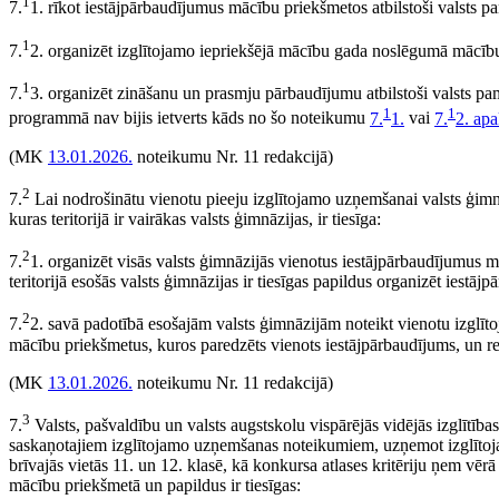
1
7.
1. rīkot iestājpārbaudījumus mācību priekšmetos atbilstoši valsts pa
1
7.
2. organizēt izglītojamo iepriekšējā mācību gada noslēgumā mācību
1
7.
3. organizēt zināšanu un prasmju pārbaudījumu atbilstoši valsts pam
1
1
programmā nav bijis ietverts kāds no šo noteikumu
7.
1.
vai
7.
2. ap
(MK
13.01.2026.
noteikumu Nr. 11 redakcijā)
2
7.
Lai nodrošinātu vienotu pieeju izglītojamo uzņemšanai valsts ģimnā
kuras teritorijā ir vairākas valsts ģimnāzijas, ir tiesīga:
2
7.
1. organizēt visās valsts ģimnāzijās vienotus iestājpārbaudījumus m
teritorijā esošās valsts ģimnāzijas ir tiesīgas papildus organizēt iestā
2
7.
2. savā padotībā esošajām valsts ģimnāzijām noteikt vienotu izglīto
mācību priekšmetus, kuros paredzēts vienots iestājpārbaudījums, un re
(MK
13.01.2026.
noteikumu Nr. 11 redakcijā)
3
7.
Valsts, pašvaldību un valsts augstskolu vispārējās vidējās izglītības 
saskaņotajiem izglītojamo uzņemšanas noteikumiem, uzņemot izglītoja
brīvajās vietās 11. un 12. klasē, kā konkursa atlases kritēriju ņem vēr
mācību priekšmetā un papildus ir tiesīgas: