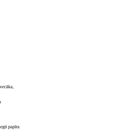
 vecāka,
a
iegti papīra