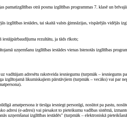
as pamatizglītības otrā posma izglītības programmas 7. klasē un brīvajās
 izglītības iestādes, tai skaitā valsts ģimnāzijas, vispārējās vidējās izgl
;
nētā iestājpārbaudījuma rezultātu, ja tāds rīkots;
glītojamā uzņemšanu izglītības iestādes vienas īstenotās izglītības progr
s uz vadītājam adresētu rakstveida iesniegumu (turpmāk – iesniegums pa
īga izglītojamā likumiskajiem pārstāvjiem (turpmāk – vecāks) vai par ne
amatpersona).
dīgā amatpersona ir tiesīga iesniegt personīgi, nosūtot pa pastu, nosūt
ko adresi (e-adresi) vai piesakot to pieteikumu vadības sistēmā, izmanto
nās uzņemšanai izglītības iestādēs" (turpmāk – elektroniskā pieteikšanā