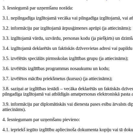
3. Iesniegumā par uzņemšanu norāda:
3.1. nepilngadīga izglītojamā vecāka vai pilngadīga izglītojamā, vai 
3.2. informāciju par izglītojamā ārpusģimenes aprūpi (ja attiecināms);
3.3. izglītojamā vārdu, uzvārdu, personas kodu (ja piešķirts) un dzim
3.4. izglītojamā deklarētās un faktiskās dzīvesvietas adresi vai papildu
3.5. izvēlētās speciālās pirmsskolas izglītības grupu (ja attiecināms);
3.6. izvēlētās izglītības programmas nosaukumu un kodu;
3.7. izvēlētos mācību priekšmetus (kursus) (ja attiecināms);
3.8. saziņai ar izglītības iestādi – vecāka deklarētās un faktiskās dzīve
pilngadīga izglītojamā vai atbildīgās amatpersonas elektroniskā pasta adr
3.9. informāciju par diplomātiskās vai dienesta pases esību ārvalsts d
attiecināms).
4. Iesniegumam par uzņemšanu pievieno:
4.1. iepriekš iegūto izglītību apliecinoša dokumenta kopiju vai tā dokume