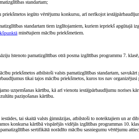
matizglītības standartam;
 priekšmetos iegūto vērtējumu konkursu, arī nerīkojot iestājpārbaudīju
atizglītības standartam tiem izglītojamiem, kuriem iepriekš apgūtajā izg
akšpunktā
minētajiem mācību priekšmetiem.
ziju īstenoto pamatizglītības otrā posma izglītības programmu 7. klasē,
ācību priekšmetos atbilstoši valsts pamatizglītības standartam, savukārt
jpārbaudījumus tikai tajos mācību priekšmetos, kuros tos nav organizējusi
jamo uzņemšanas kārtību, kā arī vienotu iestājpārbaudījumu norises kārt
zultātu paziņošanas kārtību.
iestādes, tai skaitā valsts ģimnāzijas, atbilstoši to noteiktajiem un ar dib
mos konkursa kārtībā vispārējās vidējās izglītības programmas 10. kla
ā pamatizglītības sertifikātā norādīto mācību sasniegumu vērtējumu attiec