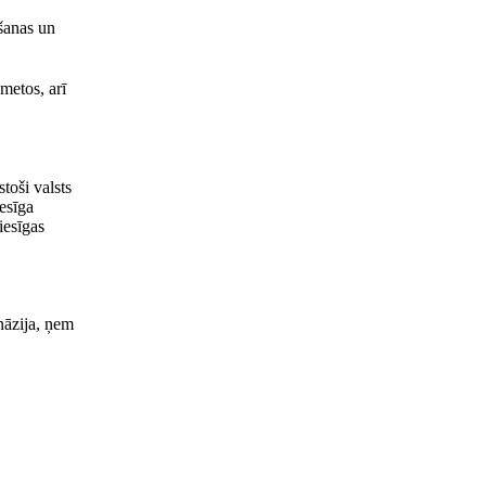
āšanas un
metos, arī
toši valsts
iesīga
iesīgas
nāzija, ņem