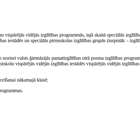
n vispārējās vidējās izglītības programmās, tajā skaitā speciālās izglītīb
bas iestādēs un speciālās pirmsskolas izglītības grupās (turpmāk – izglīt
norisei valsts ģimnāzijās pamatizglītības otrā posma izglītības progra
stskolu vispārējās vidējās izglītības iestādēs vispārējās vidējās izglītības
rcelšanai nākamajā klasē;
s programmas.