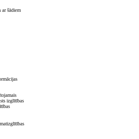
s ar šādiem
ormācijas
ītojamais
ts izglītības
ītības
matizglītības