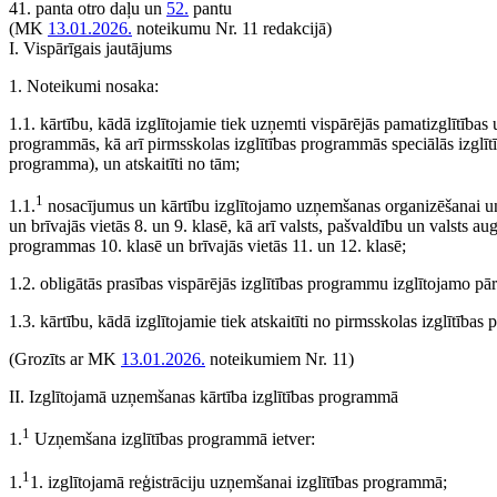
41. panta otro daļu un
52.
pantu
(MK
13.01.2026.
noteikumu Nr. 11 redakcijā)
I. Vispārīgais jautājums
1. Noteikumi nosaka:
1.1. kārtību, kādā izglītojamie tiek uzņemti vispārējās pamatizglītības u
programmās, kā arī pirmsskolas izglītības programmās speciālās izglītī
programma), un atskaitīti no tām;
1
1.1.
nosacījumus un kārtību izglītojamo uzņemšanas organizēšanai un 
un brīvajās vietās 8. un 9. klasē, kā arī valsts, pašvaldību un valsts aug
programmas 10. klasē un brīvajās vietās 11. un 12. klasē;
1.2. obligātās prasības vispārējās izglītības programmu izglītojamo pā
1.3. kārtību, kādā izglītojamie tiek atskaitīti no pirmsskolas izglītība
(Grozīts ar MK
13.01.2026.
noteikumiem Nr. 11)
II. Izglītojamā uzņemšanas kārtība izglītības programmā
1
1.
Uzņemšana izglītības programmā ietver:
1
1.
1. izglītojamā reģistrāciju uzņemšanai izglītības programmā;