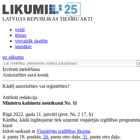
LATVIJAS REPUBLIKAS TIESĪBU AKTI
veidi
tēmas
visvairāk skatītie
jaunākie
uz sākumu
Izvērstā meklēšana
Autorizēties savā kontā
Kādēļ autorizēties vai reģistrēties?
Attēlotā redakcija
Ministru kabineta noteikumi Nr. 11
Rīgā 2022. gada 11. janvārī (prot. Nr. 2 17. §)
Kārtība, kādā izglītojamie tiek uzņemti vispārējās izglītības programmā
klasē
Izdoti saskaņā ar
Vispārējās izglītības likuma
4. panta 18. punktu,
26.
panta otro daļu,
31.
panta otro daļu,