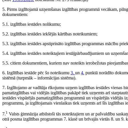
5. Pirms izglītojamā uzņemšanas izglītības programmā vecākam, pilngad
dokumentiem:
5.1. izglītības iestādes nolikumu;
5.2. izglītības iestādes iekšējās kārtības noteikumiem;
5.3. izglītības iestādes apstiprināto izglītības programmas mācību p
5.4. izglītības iestādes noteiktajiem iestājpārbaudījumiem un uzņemšanas 
5.5. citiem dokumentiem, kuriem nav noteikts ierobežotas pieejamības 
6. Izglītības iestāde pēc šo noteikumu
3.
un
4.
punktā norādīto dokumen
sistēmā (turpmāk – informācijas sistēma).
7. Izglītojamo ar vadītāja rīkojumu uzņem izglītības iestādes vienas īs
pamatizglītības vai vidējās izglītības pakāpē tiek uzņemts arī starptau
iestādes vispārējās pamatizglītības programmā un vispārējās vidējās izg
programmu, ja izglītojamais vienlaikus tiek uzņemts arī šīs izglītības i
1
7.
Valsts ģimnāzija atbilstoši tās noteiktajiem un ar pašvaldību sas
otrā posma izglītības programmas 7. klasē un brīvajās vietās 8. un 9. kla