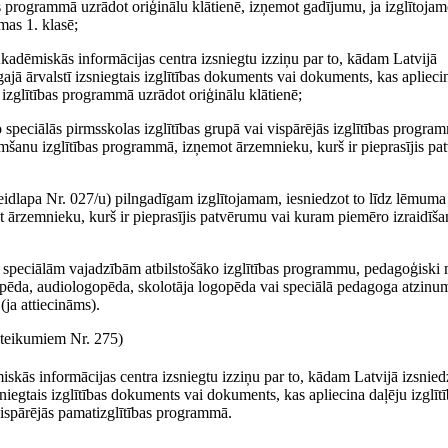
s programmā uzrādot oriģinālu klātienē, izņemot gadījumu, ja izglītoj
mas 1. klasē;
 Akadēmiskās informācijas centra izsniegtu izziņu par to, kādam Latvijā
ajā ārvalstī izsniegtais izglītības dokuments vai dokuments, kas aplieci
izglītības programmā uzrādot oriģinālu klātienē;
 speciālās pirmsskolas izglītības grupā vai vispārējās izglītības progra
emšanu izglītības programmā, izņemot ārzemnieku, kurš ir pieprasījis pa
veidlapa Nr. 027/u) pilngadīgam izglītojamam, iesniedzot to līdz lēmuma
 ārzemnieku, kurš ir pieprasījis patvērumu vai kuram piemēro izraidīša
r speciālām vajadzībām atbilstošāko izglītības programmu, pedagoģiski 
ogopēda, audiologopēda, skolotāja logopēda vai speciālā pedagoga atzinu
ja attiecināms).
teikumiem Nr. 275)
iskās informācijas centra izsniegtu izziņu par to, kādam Latvijā izsni
zsniegtais izglītības dokuments vai dokuments, kas apliecina daļēju izglītī
vispārējās pamatizglītības programmā.