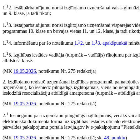
1
1.
2. iestājpārbaudījumu norisi izglītojamo uzņemšanai valsts ģimnāzij
un 9. klasē, ja tādi rīkoti;
1
1.
3. iestājpārbaudījumu norisi izglītojamo uzņemšanai vispārējās vidējās
programmas 10. klasē un brīvajās vietās 11. un 12. klasē, ja tādi rīkoti
1
1
1
1.
4. informēšanu par šo noteikumu
1.
2.
un
1.
3. apakšpunktā
​​​​​mi
1
1.
5. izglītības iestādes vadītāja (turpmāk – vadītājs) rīkojumu par iz
atbilstošā klasē.
(MK
19.05.2026.
noteikumu Nr. 275 redakcijā)
2. Izglītojamo reģistrē uzņemšanai izglītības programmā, pamatojotie
uzņemšanu), ko iesniedz pilngadīgs izglītojamais, viens no nepilngad
ieslodzītā resocializāciju atbildīgā amatpersona (turpmāk – atbildīgā 
(MK
19.05.2026.
noteikumu Nr. 275 redakcijā)
1
2.
Iesniegumu par uzņemšanu pilngadīgs izglītojamais, vecāks vai atbil
elektroniska dokumenta formā uz izglītības iestādes oficiālo elektronis
pārvaldes pakalpojumu portāla latvija.gov.lv e-pakalpojumu "Pieteikša
(MK
19.05.2026.
noteikumu Nr. 275 redakcijā; sk.
48. punktu
)