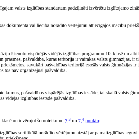
cīgajam valsts izglītības standartam padziļināti izvērtētu izglītojamo zin
tības dokumentā vai liecībā norādīto vērtējumu attiecīgajos mācību priekš
iju īstenoto vispārējās vidējās izglītības programmu 10. klasē un atbils
 prasmes, pašvaldība, kuras teritorijā ir vairākas valsts ģimnāzijas, ir t
riekšmetos, savukārt pašvaldības teritorijā esošās valsts ģimnāzijas ir t
os tos nav organizējusi pašvaldība.
ikumus, pašvaldības vispārējās izglītības iestāde, tai skaitā valsts ģim
jās vidējās izglītības iestāde pašvaldībā.
3
4
. klasē un ievērojot šo noteikumu
7.
un
7.
punktu
:
glītības sertifikātā norādīto vērtējumu aizstāj ar pamatizglītības ieguvi
ību priekšmetā;