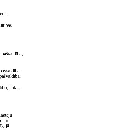
mus;
lītības
 pašvaldība,
 pašvaldības
 pašvaldība;
ību, laiku,
inātāju
sē un
īgajā