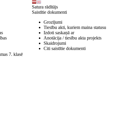
Satura rādītājs
Saistītie dokumenti
Grozījumi
Tiesību akti, kuriem maina statusu
as
Izdoti saskaņā ar
ības
Anotācija / tiesību akta projekts
Skaidrojumi
Citi saistītie dokumenti
mmas 7. klasē