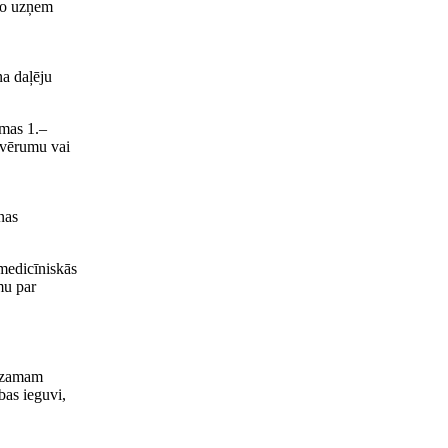
amo uzņem
na daļēju
mmas 1.–
tvērumu vai
nas
medicīniskās
mu par
edzamam
bas ieguvi,