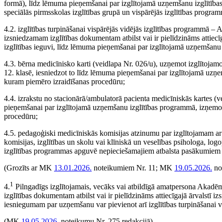
formā), līdz lēmuma pieņemšanai par izglītojamā uzņemšanu izglītība
speciālās pirmsskolas izglītības grupā un vispārējās izglītības program
4.2. izglītības turpināšanai vispārējās vidējās izglītības programmā –
izsniedzamam izglītības dokumentam atbilst vai ir pielīdzināms attiecīg
izglītības ieguvi, līdz lēmuma pieņemšanai par izglītojamā uzņemšanu 
4.3. bērna medicīnisko karti (veidlapa Nr. 026/u), uzņemot izglītojamo
12. klasē, iesniedzot to līdz lēmuma pieņemšanai par izglītojamā uzņ
kuram piemēro izraidīšanas procedūru;
4.4. izrakstu no stacionārā/ambulatorā pacienta medicīniskās kartes (
pieņemšanai par izglītojamā uzņemšanu izglītības programmā, izņemot
procedūru;
4.5. pedagoģiski medicīniskās komisijas atzinumu par izglītojamam a
komisijas, izglītības un skolu vai klīniskā un veselības psihologa, l
izglītības programmas apguvē nepieciešamajiem atbalsta pasākumiem (
(Grozīts ar MK
13.01.2026.
noteikumiem Nr. 11; MK
19.05.2026.
no
1
4.
Pilngadīgs izglītojamais, vecāks vai atbildīgā amatpersona Akadēm
izglītības dokumentam atbilst vai ir pielīdzināms attiecīgajā ārvalstī i
iesniegumam par uzņemšanu var pievienot arī izglītības turpināšanai 
(MK
19.05.2026.
noteikumu Nr. 275 redakcijā)