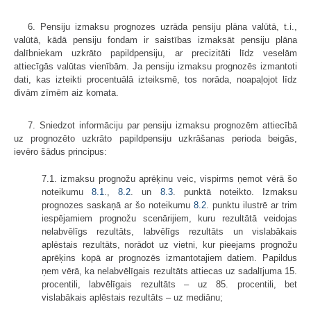
6. Pensiju izmaksu prognozes uzrāda pensiju plāna valūtā, t.i.,
valūtā, kādā pensiju fondam ir saistības izmaksāt pensiju plāna
dalībniekam uzkrāto papildpensiju, ar precizitāti līdz veselām
attiecīgās valūtas vienībām. Ja pensiju izmaksu prognozēs izmantoti
dati, kas izteikti procentuālā izteiksmē, tos norāda, noapaļojot līdz
divām zīmēm aiz komata.
7. Sniedzot informāciju par pensiju izmaksu prognozēm attiecībā
uz prognozēto uzkrāto papildpensiju uzkrāšanas perioda beigās,
ievēro šādus principus:
7.1. izmaksu prognožu aprēķinu veic, vispirms ņemot vērā šo
noteikumu
8.1
.,
8.2
. un
8.3
. punktā noteikto. Izmaksu
prognozes saskaņā ar šo noteikumu
8.2
. punktu ilustrē ar trim
iespējamiem prognožu scenārijiem, kuru rezultātā veidojas
nelabvēlīgs rezultāts, labvēlīgs rezultāts un vislabākais
aplēstais rezultāts, norādot uz vietni, kur pieejams prognožu
aprēķins kopā ar prognozēs izmantotajiem datiem. Papildus
ņem vērā, ka nelabvēlīgais rezultāts attiecas uz sadalījuma 15.
procentili, labvēlīgais rezultāts – uz 85. procentili, bet
vislabākais aplēstais rezultāts – uz mediānu;