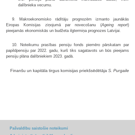
dalībnieka vecumu.
9. Makroekonomisko rādītāju prognozēm izmanto jaunākās
Eiropas Komisijas ziņojumā par novecošanu (
Ageing report
)
pieejamās ekonomiskās un budžeta ilgtermiņa prognozes Latvijai.
10. Noteikumu prasības pensiju fonds piemēro pārskatam par
papildpensiju par 2022. gadu, kurš tiks sagatavots un būs pieejams
pensiju plāna dalībniekiem 2023. gadā.
Finanšu un kapitāla tirgus komisijas priekšsēdētāja
S. Purgaile
Pašvaldību saistošie noteikumi