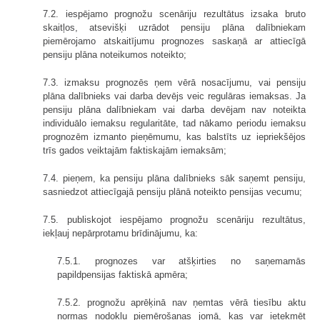
7.2. iespējamo prognožu scenāriju rezultātus izsaka bruto
skaitļos, atsevišķi uzrādot pensiju plāna dalībniekam
piemērojamo atskaitījumu prognozes saskaņā ar attiecīgā
pensiju plāna noteikumos noteikto;
7.3. izmaksu prognozēs ņem vērā nosacījumu, vai pensiju
plāna dalībnieks vai darba devējs veic regulāras iemaksas. Ja
pensiju plāna dalībniekam vai darba devējam nav noteikta
individuālo iemaksu regularitāte, tad nākamo periodu iemaksu
prognozēm izmanto pieņēmumu, kas balstīts uz iepriekšējos
trīs gados veiktajām faktiskajām iemaksām;
7.4. pieņem, ka pensiju plāna dalībnieks sāk saņemt pensiju,
sasniedzot attiecīgajā pensiju plānā noteikto pensijas vecumu;
7.5. publiskojot iespējamo prognožu scenāriju rezultātus,
iekļauj nepārprotamu brīdinājumu, ka:
7.5.1. prognozes var atšķirties no saņemamās
papildpensijas faktiskā apmēra;
7.5.2. prognožu aprēķinā nav ņemtas vērā tiesību aktu
normas nodokļu piemērošanas jomā, kas var ietekmēt