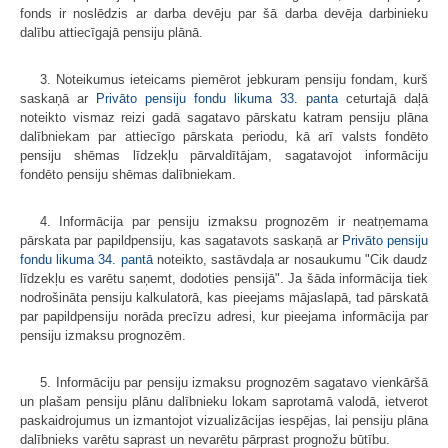
fonds ir noslēdzis ar darba devēju par šā darba devēja darbinieku
dalību attiecīgajā pensiju plānā.
3. Noteikumus ieteicams piemērot jebkuram pensiju fondam, kurš
saskaņā ar
Privāto pensiju fondu likuma
33. panta
ceturtajā daļā
noteikto vismaz reizi gadā sagatavo pārskatu katram pensiju plāna
dalībniekam par attiecīgo pārskata periodu, kā arī valsts fondēto
pensiju shēmas līdzekļu pārvaldītājam, sagatavojot informāciju
fondēto pensiju shēmas dalībniekam.
4. Informācija par pensiju izmaksu prognozēm ir neatņemama
pārskata par papildpensiju, kas sagatavots saskaņā ar
Privāto pensiju
fondu likuma
34. pantā
noteikto, sastāvdaļa ar nosaukumu "Cik daudz
līdzekļu es varētu saņemt, dodoties pensijā". Ja šāda informācija tiek
nodrošināta pensiju kalkulatorā, kas pieejams mājaslapā, tad pārskatā
par papildpensiju norāda precīzu adresi, kur pieejama informācija par
pensiju izmaksu prognozēm.
5. Informāciju par pensiju izmaksu prognozēm sagatavo vienkāršā
un plašam pensiju plānu dalībnieku lokam saprotamā valodā, ietverot
paskaidrojumus un izmantojot vizualizācijas iespējas, lai pensiju plāna
dalībnieks varētu saprast un nevarētu pārprast prognožu būtību.