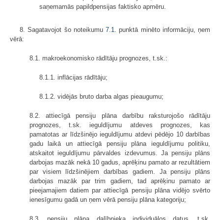
saņemamās papildpensijas faktisko apmēru.
8. Sagatavojot šo noteikumu
7.1
. punktā minēto informāciju, ņem
vērā:
8.1. makroekonomisko rādītāju prognozes, t.sk.:
8.1.1. inflācijas rādītāju;
8.1.2. vidējās bruto darba algas pieaugumu;
8.2. attiecīgā pensiju plāna darbību raksturojošo rādītāju
prognozes, t.sk. ieguldījumu atdeves prognozes, kas
pamatotas ar līdzšinējo ieguldījumu atdevi pēdējo 10 darbības
gadu laikā un attiecīgā pensiju plāna ieguldījumu politiku,
atskaitot ieguldījumu pārvaldes izdevumus. Ja pensiju plāns
darbojas mazāk nekā 10 gadus, aprēķinu pamato ar rezultātiem
par visiem līdzšinējiem darbības gadiem. Ja pensiju plāns
darbojas mazāk par trim gadiem, tad aprēķinu pamato ar
pieejamajiem datiem par attiecīgā pensiju plāna vidējo svērto
ienesīgumu gadā un ņem vērā pensiju plāna kategoriju;
8.3. pensiju plāna dalībnieka individuālos datus, t.sk.