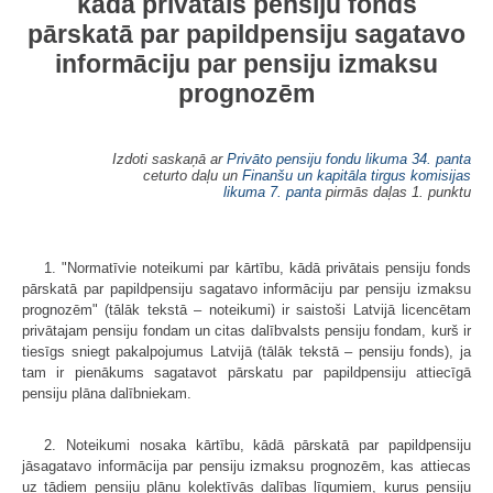
kādā privātais pensiju fonds
pārskatā par papildpensiju sagatavo
informāciju par pensiju izmaksu
prognozēm
Izdoti saskaņā ar
Privāto pensiju fondu likuma
34. panta
ceturto daļu un
Finanšu un kapitāla tirgus komisijas
likuma
7. panta
pirmās daļas 1. punktu
1. "Normatīvie noteikumi par kārtību, kādā privātais pensiju fonds
pārskatā par papildpensiju sagatavo informāciju par pensiju izmaksu
prognozēm" (tālāk tekstā – noteikumi) ir saistoši Latvijā licencētam
privātajam pensiju fondam un citas dalībvalsts pensiju fondam, kurš ir
tiesīgs sniegt pakalpojumus Latvijā (tālāk tekstā – pensiju fonds), ja
tam ir pienākums sagatavot pārskatu par papildpensiju attiecīgā
pensiju plāna dalībniekam.
2. Noteikumi nosaka kārtību, kādā pārskatā par papildpensiju
jāsagatavo informācija par pensiju izmaksu prognozēm, kas attiecas
uz tādiem pensiju plānu kolektīvās dalības līgumiem, kurus pensiju