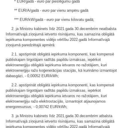
* EUR/gadā -
euro
par pieslēgumu gadā
** EUR/A/gadā -
euro
par vienu ampēru gadā
*** EUR/kW/gadā -
euro
par vienu kilovatu gadā;
2. ja Ministru kabinets līdz 2021.gada 30.decembrim neatbalsta
Informatīvajā ziņojumā ietverto risinājumu, kas samazina obligātā
iepirkuma komponentes vidējo vērtību 2022.gadā Informatīvajā
ziņojumā paredzētajā apmērā:
2.1. apstiprināt obligātā iepirkuma komponenti, kas kompensē
publiskajam tirgotājam radītās papildu izmaksas, iepērkot
elektroenerģiju obligātā iepirkuma ietvaros no ražotājiem, kuri
elektroenerģiju ražo koģenerācijas stacijās, kā kurināmo izmantojot
dabasgāzi, - 0,00052 EUR/kWh;
2.2. apstiprināt obligātā iepirkuma komponenti, kas kompensē
publiskajam tirgotājam radītās papildu izmaksas, iepērkot
elektroenerģiju obligātā iepirkuma ietvaros no ražotājiem, kuri
elektroenerģiju ražo elektrostacijās, izmantojot atjaunojamos
energoresursus, - 0,00742 EUR/kWh;
3. ja Ministru kabinets līdz 2021.gada 30.decembrim atbalsta
Informatīvajā ziņojumā ietverto risinājumu, kas samazina obligātā
iepirkuma komponentes vidējo vērtību 2022.gadā Informatīvajā