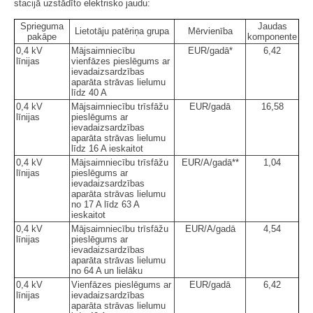
stacijā uzstādīto elektrisko jaudu:
Sprieguma
Jaudas
Lietotāju patēriņa grupa
Mērvienība
pakāpe
komponente
0,4 kV
Mājsaimniecību
EUR/gadā*
6,42
līnijas
vienfāzes pieslēgums ar
ievadaizsardzības
aparāta strāvas lielumu
līdz 40 A
0,4 kV
Mājsaimniecību trīsfāžu
EUR/gadā
16,58
līnijas
pieslēgums ar
ievadaizsardzības
aparāta strāvas lielumu
līdz 16 A ieskaitot
0,4 kV
Mājsaimniecību trīsfāžu
EUR/A/gadā**
1,04
līnijas
pieslēgums ar
ievadaizsardzības
aparāta strāvas lielumu
no 17 A līdz 63 A
ieskaitot
0,4 kV
Mājsaimniecību trīsfāžu
EUR/A/gadā
4,54
līnijas
pieslēgums ar
ievadaizsardzības
aparāta strāvas lielumu
no 64 A un lielāku
0,4 kV
Vienfāzes pieslēgums ar
EUR/gadā
6,42
līnijas
ievadaizsardzības
aparāta strāvas lielumu