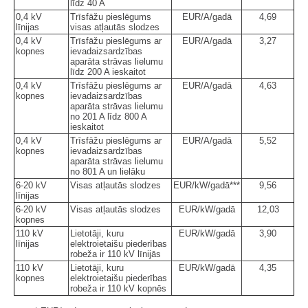
līdz 40 A
0,4 kV
Trīsfāžu pieslēgums
EUR/A/gadā
4,69
līnijas
visas atļautās slodzes
0,4 kV
Trīsfāžu pieslēgums ar
EUR/A/gadā
3,27
kopnes
ievadaizsardzības
aparāta strāvas lielumu
līdz 200 A ieskaitot
0,4 kV
Trīsfāžu pieslēgums ar
EUR/A/gadā
4,63
kopnes
ievadaizsardzības
aparāta strāvas lielumu
no 201 A līdz 800 A
ieskaitot
0,4 kV
Trīsfāžu pieslēgums ar
EUR/A/gadā
5,52
kopnes
ievadaizsardzības
aparāta strāvas lielumu
no 801 A un lielāku
6-20 kV
Visas atļautās slodzes
EUR/kW/gadā***
9,56
līnijas
6-20 kV
Visas atļautās slodzes
EUR/kW/gadā
12,03
kopnes
110 kV
Lietotāji, kuru
EUR/kW/gadā
3,90
līnijas
elektroietaišu piederības
robeža ir 110 kV līnijās
110 kV
Lietotāji, kuru
EUR/kW/gadā
4,35
kopnes
elektroietaišu piederības
robeža ir 110 kV kopnēs