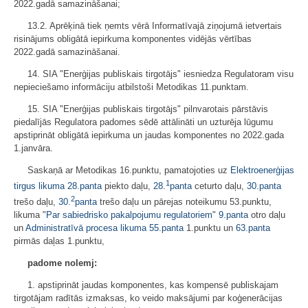
2022.gadā samazināšanai;
13.2. Aprēķinā tiek ņemts vērā Informatīvajā ziņojumā ietvertais
risinājums obligātā iepirkuma komponentes vidējās vērtības
2022.gadā samazināšanai.
14. SIA "Enerģijas publiskais tirgotājs" iesniedza Regulatoram visu
nepieciešamo informāciju atbilstoši Metodikas 11.punktam.
15. SIA "Enerģijas publiskais tirgotājs" pilnvarotais pārstāvis
piedalījās Regulatora padomes sēdē attālināti un uzturēja lūgumu
apstiprināt obligātā iepirkuma un jaudas komponentes no 2022.gada
1.janvāra.
Saskaņā ar Metodikas 16.punktu, pamatojoties uz
Elektroenerģijas
1
tirgus likuma
28.panta
piekto daļu,
28.
panta
ceturto daļu,
30.panta
2
trešo daļu,
30.
panta
trešo daļu un pārejas noteikumu 53.punktu,
likuma "
Par sabiedrisko pakalpojumu regulatoriem
"
9.panta
otro daļu
un
Administratīvā procesa likuma
55.panta
1.punktu un
63.panta
pirmās daļas 1.punktu,
padome nolemj:
1. apstiprināt jaudas komponentes, kas kompensē publiskajam
tirgotājam radītās izmaksas, ko veido maksājumi par koģenerācijas