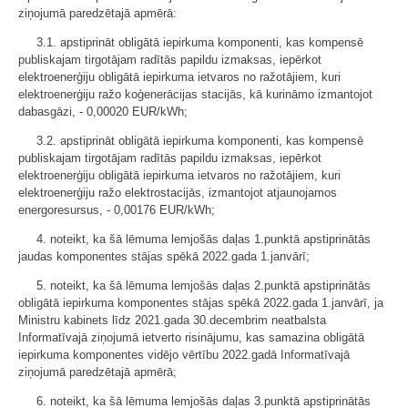
ziņojumā paredzētajā apmērā:
3.1. apstiprināt obligātā iepirkuma komponenti, kas kompensē
publiskajam tirgotājam radītās papildu izmaksas, iepērkot
elektroenerģiju obligātā iepirkuma ietvaros no ražotājiem, kuri
elektroenerģiju ražo koģenerācijas stacijās, kā kurināmo izmantojot
dabasgāzi, - 0,00020 EUR/kWh;
3.2. apstiprināt obligātā iepirkuma komponenti, kas kompensē
publiskajam tirgotājam radītās papildu izmaksas, iepērkot
elektroenerģiju obligātā iepirkuma ietvaros no ražotājiem, kuri
elektroenerģiju ražo elektrostacijās, izmantojot atjaunojamos
energoresursus, - 0,00176 EUR/kWh;
4. noteikt, ka šā lēmuma lemjošās daļas 1.punktā apstiprinātās
jaudas komponentes stājas spēkā 2022.gada 1.janvārī;
5. noteikt, ka šā lēmuma lemjošās daļas 2.punktā apstiprinātās
obligātā iepirkuma komponentes stājas spēkā 2022.gada 1.janvārī, ja
Ministru kabinets līdz 2021.gada 30.decembrim neatbalsta
Informatīvajā ziņojumā ietverto risinājumu, kas samazina obligātā
iepirkuma komponentes vidējo vērtību 2022.gadā Informatīvajā
ziņojumā paredzētajā apmērā;
6. noteikt, ka šā lēmuma lemjošās daļas 3.punktā apstiprinātās