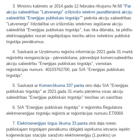
3. Ministru kabinets ar 2014.gada 12.februāra rīkojumu Nr.68 "
Par
akciju sabiedrības "Latvenergo" izšķirošo ietekmi jaundibināmā akciju
sabiedrībā "Enerģijas publiskais tirgotājs"
" piekrita akciju sabiedrības
"Latvenergo" līdzdalībai un izšķirošās ietekmes iegūšanai akciju
sabiedrībā "Enerģijas publiskais tirgotājs", kas tika dibināta, lai pildītu
elektroapgādes nozari regulējošajos tiesību aktos noteiktos publiskā
tirgotāja pienākumus.
4. Saskaņā ar Uzņēmumu reģistra informāciju 2021.gada 31.martā
reģistrēta reorganizācija - pārveidošana, pārveidojot komercsabiedrību
akciju sabiedrību "Enerģijas publiskais tirgotājs", vienotais
reģistrācijas numurs: 40103762700, par SIA "Enerģijas publiskais
tirgotājs".
5. Saskaņā ar
Komerclikuma
337.panta
otro daļu SIA "Enerģijas
publiskais tirgotājs" ar 2021.gada 31.martu pārņēma visas akciju
sabiedrības "Enerģijas publiskais tirgotājs" tiesības un saistības.
6. SIA "Enerģijas publiskais tirgotājs" ir reģistrēta Regulatora
elektroenerģijas tirgotāju reģistrā ar reģistrācijas numuru ET0069.
7.
Elektroenerģijas tirgus likuma
33.panta
otrā daļa noteic
publiskajam tirgotājam pienākumu obligātā iepirkuma ietvaros iepirkt
koģenerācijas stacijās saražoto elektroenerģiju (1.punkts) un