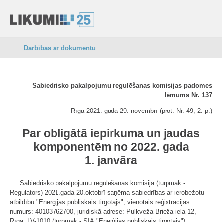
Darbības ar dokumentu
Sabiedrisko pakalpojumu regulēšanas komisijas padomes
lēmums Nr. 137
Rīgā 2021. gada 29. novembrī (prot. Nr. 49, 2. p.)
Par obligātā iepirkuma un jaudas
komponentēm no 2022. gada
1. janvāra
Sabiedrisko pakalpojumu regulēšanas komisija (turpmāk -
Regulators) 2021.gada 20.oktobrī saņēma sabiedrības ar ierobežotu
atbildību "Enerģijas publiskais tirgotājs", vienotais reģistrācijas
numurs: 40103762700, juridiskā adrese: Pulkveža Brieža iela 12,
Rīga, LV-1010 (turpmāk - SIA "Enerģijas publiskais tirgotājs"),