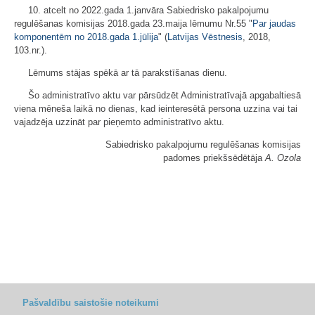
10. atcelt no 2022.gada 1.janvāra Sabiedrisko pakalpojumu
regulēšanas komisijas 2018.gada 23.maija lēmumu Nr.55 "
Par jaudas
komponentēm no 2018.gada 1.jūlija
" (
Latvijas Vēstnesis
, 2018,
103.nr.).
Lēmums stājas spēkā ar tā parakstīšanas dienu.
Šo administratīvo aktu var pārsūdzēt Administratīvajā apgabaltiesā
viena mēneša laikā no dienas, kad ieinteresētā persona uzzina vai tai
vajadzēja uzzināt par pieņemto administratīvo aktu.
Sabiedrisko pakalpojumu regulēšanas komisijas
padomes priekšsēdētāja
A. Ozola
Pašvaldību saistošie noteikumi