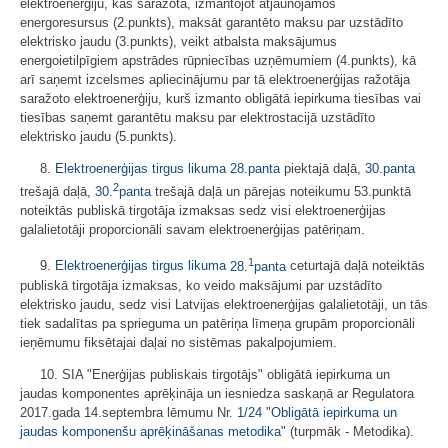
elektroenerģiju, kas saražota, izmantojot atjaunojamos
energoresursus (2.punkts), maksāt garantēto maksu par uzstādīto
elektrisko jaudu (3.punkts), veikt atbalsta maksājumus
energoietilpīgiem apstrādes rūpniecības uzņēmumiem (4.punkts), kā
arī saņemt izcelsmes apliecinājumu par tā elektroenerģijas ražotāja
saražoto elektroenerģiju, kurš izmanto obligātā iepirkuma tiesības vai
tiesības saņemt garantētu maksu par elektrostacijā uzstādīto
elektrisko jaudu (5.punkts).
8.
Elektroenerģijas tirgus likuma
28.panta
piektajā daļā,
30.panta
2
trešajā daļā,
30.
panta
trešajā daļā un pārejas noteikumu 53.punktā
noteiktās publiskā tirgotāja izmaksas sedz visi elektroenerģijas
galalietotāji proporcionāli savam elektroenerģijas patēriņam.
1
9.
Elektroenerģijas tirgus likuma
28.
panta
ceturtajā daļā noteiktās
publiskā tirgotāja izmaksas, ko veido maksājumi par uzstādīto
elektrisko jaudu, sedz visi Latvijas elektroenerģijas galalietotāji, un tās
tiek sadalītas pa sprieguma un patēriņa līmeņa grupām proporcionāli
ieņēmumu fiksētajai daļai no sistēmas pakalpojumiem.
10. SIA "Enerģijas publiskais tirgotājs" obligātā iepirkuma un
jaudas komponentes aprēķināja un iesniedza saskaņā ar Regulatora
2017.gada 14.septembra lēmumu Nr.
1/24
"
Obligātā iepirkuma un
jaudas komponenšu aprēķināšanas metodika
" (turpmāk - Metodika).