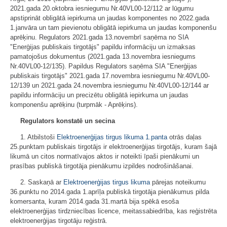
2021.gada 20.oktobra iesniegumu Nr.40VL00-12/112 ar lūgumu
apstiprināt obligātā iepirkuma un jaudas komponentes no 2022.gada
1.janvāra un tam pievienotu obligātā iepirkuma un jaudas komponenšu
aprēķinu. Regulators 2021.gada 13.novembrī saņēma no SIA
"Enerģijas publiskais tirgotājs" papildu informāciju un izmaksas
pamatojošus dokumentus (2021.gada 13.novembra iesniegums
Nr.40VL00-12/135). Papildus Regulators saņēma SIA "Enerģijas
publiskais tirgotājs" 2021.gada 17.novembra iesniegumu Nr.40VL00-
12/139 un 2021.gada 24.novembra iesniegumu Nr.40VL00-12/144 ar
papildu informāciju un precizētu obligātā iepirkuma un jaudas
komponenšu aprēķinu (turpmāk - Aprēķins).
Regulators konstatē un secina
1. Atbilstoši
Elektroenerģijas tirgus likuma
1.panta
otrās daļas
25.punktam publiskais tirgotājs ir elektroenerģijas tirgotājs, kuram šajā
likumā un citos normatīvajos aktos ir noteikti īpaši pienākumi un
prasības publiskā tirgotāja pienākumu izpildes nodrošināšanai.
2. Saskaņā ar
Elektroenerģijas tirgus likuma
pārejas noteikumu
36.punktu no 2014.gada 1.aprīļa publiskā tirgotāja pienākumus pilda
komersanta, kuram 2014.gada 31.martā bija spēkā esoša
elektroenerģijas tirdzniecības licence, meitassabiedrība, kas reģistrēta
elektroenerģijas tirgotāju reģistrā.