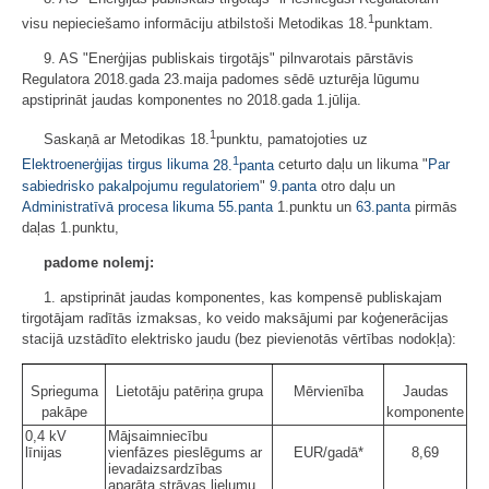
1
visu nepieciešamo informāciju atbilstoši Metodikas 18.
punktam.
9. AS "Enerģijas publiskais tirgotājs" pilnvarotais pārstāvis
Regulatora 2018.gada 23.maija padomes sēdē uzturēja lūgumu
apstiprināt jaudas komponentes no 2018.gada 1.jūlija.
1
Saskaņā ar Metodikas 18.
punktu, pamatojoties uz
1
Elektroenerģijas tirgus likuma
28.
panta
ceturto daļu un likuma "
Par
sabiedrisko pakalpojumu regulatoriem
"
9.panta
otro daļu un
Administratīvā procesa likuma
55.panta
1.punktu un
63.panta
pirmās
daļas 1.punktu,
padome nolemj:
1. apstiprināt jaudas komponentes, kas kompensē publiskajam
tirgotājam radītās izmaksas, ko veido maksājumi par koģenerācijas
stacijā uzstādīto elektrisko jaudu (bez pievienotās vērtības nodokļa):
Sprieguma
Lietotāju patēriņa grupa
Mērvienība
Jaudas
pakāpe
komponente
0,4 kV
Mājsaimniecību
līnijas
vienfāzes pieslēgums ar
EUR/gadā*
8,69
ievadaizsardzības
aparāta strāvas lielumu