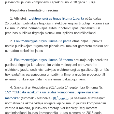
pievienotu jaudas komponenšu aprēķinu no 2018.gada 1.jūlija.
Regulators konstatē un secina
1. Atbilstoši
Elektroenerģijas tirgus likuma
1.panta
otrās daļas
25.punktam publiskais tirgotājs ir elektroenerģijas tirgotājs, kuram šajā
likumā un citos normatīvajos aktos ir noteikti īpaši pienākumi un
prasības publiskā tirgotāja pienākumu izpildes nodrošināšanai.
2.
Elektroenerģijas tirgus likuma
33.panta
otrās daļas 3.punkts
noteic publiskajam tirgotājam pienākumu maksāt garantēto maksu par
uzstādīto elektrisko jaudu.
1
3.
Elektroenerģijas tirgus likuma
28.
panta
ceturtajā daļā noteiktās
publiskā tirgotāja izmaksas, ko veido maksājumi par uzstādīto
elektrisko jaudu, sedz visi Latvijas elektroenerģijas galalietotāji, un tās
tiek sadalītas pa sprieguma un patēriņa līmeņa grupām proporcionāli
ieņēmumu fiksētajai daļai no sistēmas pakalpojumiem.
4. Saskaņā ar Regulatora 2017.gada 14.septembra lēmuma Nr.
1/24
"
Obligātā iepirkuma un jaudas komponenšu aprēķināšanas
1
metodika
" (turpmāk - Metodika)
18.
punktu
, ja saskaņā ar izmaiņām
normatīvajos aktos vidējā obligātā iepirkuma un jaudas komponenšu
vērtība ir mainīta, publiskais tirgotājs var iesniegt Regulatoram
apstiprināšanai jaudas komponenšu, kuras piemēro no 2018.gada