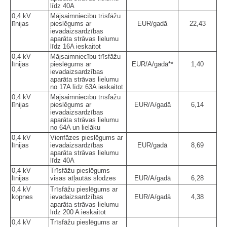
līdz 40A
0,4 kV
Mājsaimniecību trīsfāžu
līnijas
pieslēgums ar
EUR/gadā
22,43
ievadaizsardzības
aparāta strāvas lielumu
līdz 16A ieskaitot
0,4 kV
Mājsaimniecību trīsfāžu
līnijas
pieslēgums ar
EUR/A/gadā**
1,40
ievadaizsardzības
aparāta strāvas lielumu
no 17A līdz 63A ieskaitot
0,4 kV
Mājsaimniecību trīsfāžu
līnijas
pieslēgums ar
EUR/A/gadā
6,14
ievadaizsardzības
aparāta strāvas lielumu
no 64A un lielāku
0,4 kV
Vienfāzes pieslēgums ar
līnijas
ievadaizsardzības
EUR/gadā
8,69
aparāta strāvas lielumu
līdz 40A
0,4 kV
Trīsfāžu pieslēgums
līnijas
visas atļautās slodzes
EUR/A/gadā
6,28
0,4 kV
Trīsfāžu pieslēgums ar
kopnes
ievadaizsardzības
EUR/A/gadā
4,38
aparāta strāvas lielumu
līdz 200 A ieskaitot
0,4 kV
Trīsfāžu pieslēgums ar