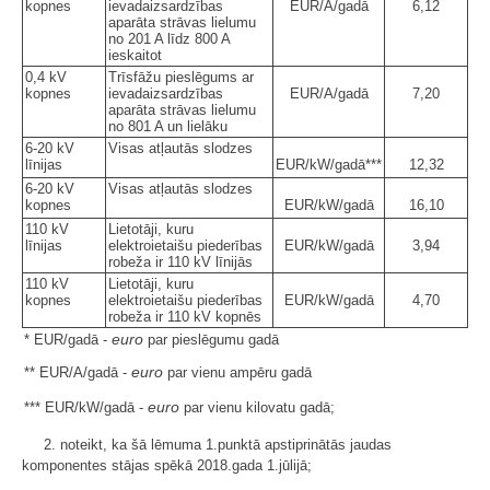
kopnes
ievadaizsardzības
EUR/A/gadā
6,12
aparāta strāvas lielumu
no 201 A līdz 800 A
ieskaitot
0,4 kV
Trīsfāžu pieslēgums ar
kopnes
ievadaizsardzības
EUR/A/gadā
7,20
aparāta strāvas lielumu
no 801 A un lielāku
6-20 kV
Visas atļautās slodzes
līnijas
EUR/kW/gadā***
12,32
6-20 kV
Visas atļautās slodzes
kopnes
EUR/kW/gadā
16,10
110 kV
Lietotāji, kuru
līnijas
elektroietaišu piederības
EUR/kW/gadā
3,94
robeža ir 110 kV līnijās
110 kV
Lietotāji, kuru
kopnes
elektroietaišu piederības
EUR/kW/gadā
4,70
robeža ir 110 kV kopnēs
euro
* EUR/gadā -
par pieslēgumu gadā
euro
** EUR/A/gadā -
par vienu ampēru gadā
euro
*** EUR/kW/gadā -
par vienu kilovatu gadā;
2. noteikt, ka šā lēmuma 1.punktā apstiprinātās jaudas
komponentes stājas spēkā 2018.gada 1.jūlijā;