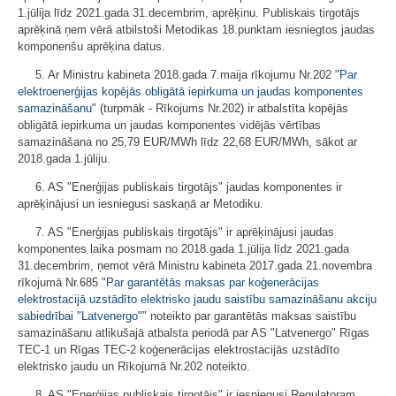
1.jūlija līdz 2021.gada 31.decembrim, aprēķinu. Publiskais tirgotājs
aprēķinā ņem vērā atbilstoši Metodikas 18.punktam iesniegtos jaudas
komponenšu aprēķina datus.
5. Ar Ministru kabineta 2018.gada 7.maija rīkojumu Nr.202 "
Par
elektroenerģijas kopējās obligātā iepirkuma un jaudas komponentes
samazināšanu
" (turpmāk - Rīkojums Nr.202) ir atbalstīta kopējās
obligātā iepirkuma un jaudas komponentes vidējās vērtības
samazināšana no 25,79 EUR/MWh līdz 22,68 EUR/MWh, sākot ar
2018.gada 1.jūliju.
6. AS "Enerģijas publiskais tirgotājs" jaudas komponentes ir
aprēķinājusi un iesniegusi saskaņā ar Metodiku.
7. AS "Enerģijas publiskais tirgotājs" ir aprēķinājusi jaudas
komponentes laika posmam no 2018.gada 1.jūlija līdz 2021.gada
31.decembrim, ņemot vērā Ministru kabineta 2017.gada 21.novembra
rīkojumā Nr.685 "
Par garantētās maksas par koģenerācijas
elektrostacijā uzstādīto elektrisko jaudu saistību samazināšanu akciju
sabiedrībai "Latvenergo"
" noteikto par garantētās maksas saistību
samazināšanu atlikušajā atbalsta periodā par AS "Latvenergo" Rīgas
TEC-1 un Rīgas TEC-2 koģenerācijas elektrostacijās uzstādīto
elektrisko jaudu un Rīkojumā Nr.202 noteikto.
8. AS "Enerģijas publiskais tirgotājs" ir iesniegusi Regulatoram