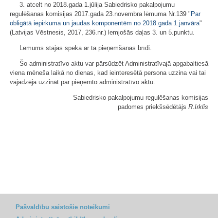
3. atcelt no 2018.gada 1.jūlija Sabiedrisko pakalpojumu
regulēšanas komisijas 2017.gada 23.novembra lēmuma Nr.139 "
Par
obligātā iepirkuma un jaudas komponentēm no 2018.gada 1.janvāra
"
(Latvijas Vēstnesis, 2017, 236.nr.) lemjošās daļas 3. un 5.punktu.
Lēmums stājas spēkā ar tā pieņemšanas brīdi.
Šo administratīvo aktu var pārsūdzēt Administratīvajā apgabaltiesā
viena mēneša laikā no dienas, kad ieinteresētā persona uzzina vai tai
vajadzēja uzzināt par pieņemto administratīvo aktu.
Sabiedrisko pakalpojumu regulēšanas komisijas
padomes priekšsēdētājs
R.Irklis
Pašvaldību saistošie noteikumi