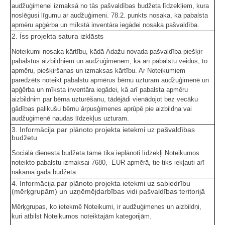
audžuģimenei izmaksā no tās pašvaldības budžeta līdzekļiem, kura
noslēgusi līgumu ar audžuģimeni. 78.2. punkts nosaka, ka pabalsta
apmēru apģērba un mīkstā inventāra iegādei nosaka pašvaldība.
2. Īss projekta satura izklāsts
Noteikumi nosaka kārtību, kādā Ādažu novada pašvaldība piešķir
pabalstus aizbildņiem un audžuģimenēm, kā arī pabalstu veidus, to
apmēru, piešķiršanas un izmaksas kārtību. Ar Noteikumiem
paredzēts noteikt pabalstu apmērus bērnu uzturam audžuģimenē un
apģērba un mīksta inventāra iegādei, kā arī pabalsta apmēru
aizbildnim par bērna uzturēšanu, tādējādi vienādojot bez vecāku
gādības palikušu bērnu ārpusģimenes aprūpē pie aizbildņa vai
audžuģimenē naudas līdzekļus uzturam.
3. Informācija par plānoto projekta ietekmi uz pašvaldības
budžetu
Sociālā dienesta budžeta tāmē tika ieplānoti līdzekļi Noteikumos
noteikto pabalstu izmaksai 7680,- EUR apmērā, tie tiks iekļauti arī
nākamā gada budžetā.
4. Informācija par plānoto projekta ietekmi uz sabiedrību
(mērķgrupām) un uzņēmējdarbības vidi pašvaldības teritorijā
Mērķgrupas, ko ietekmē Noteikumi, ir audžuģimenes un aizbildņi,
kuri atbilst Noteikumos noteiktajām kategorijām.