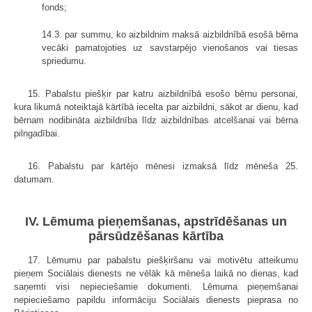
fonds;
14.3. par summu, ko aizbildnim maksā aizbildnībā esošā bērna
vecāki pamatojoties uz savstarpējo vienošanos vai tiesas
spriedumu.
15. Pabalstu piešķir par katru aizbildnībā esošo bērnu personai,
kura likumā noteiktajā kārtībā iecelta par aizbildni, sākot ar dienu, kad
bērnam nodibināta aizbildnība līdz aizbildnības atcelšanai vai bērna
pilngadībai.
16. Pabalstu par kārtējo mēnesi izmaksā līdz mēneša 25.
datumam.
IV. Lēmuma pieņemšanas, apstrīdēšanas un
pārsūdzēšanas kārtība
17. Lēmumu par pabalstu piešķiršanu vai motivētu atteikumu
pieņem Sociālais dienests ne vēlāk kā mēneša laikā no dienas, kad
saņemti visi nepieciešamie dokumenti. Lēmuma pieņemšanai
nepieciešamo papildu informāciju Sociālais dienests pieprasa no