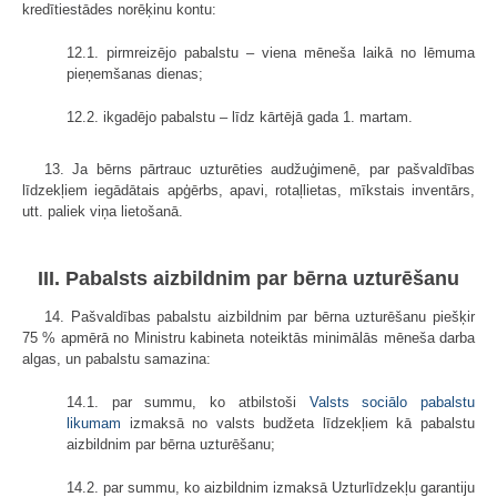
kredītiestādes norēķinu kontu:
12.1. pirmreizējo pabalstu – viena mēneša laikā no lēmuma
pieņemšanas dienas;
12.2. ikgadējo pabalstu – līdz kārtējā gada 1. martam.
13. Ja bērns pārtrauc uzturēties audžuģimenē, par pašvaldības
līdzekļiem iegādātais apģērbs, apavi, rotaļlietas, mīkstais inventārs,
utt. paliek viņa lietošanā.
III. Pabalsts aizbildnim par bērna uzturēšanu
14. Pašvaldības pabalstu aizbildnim par bērna uzturēšanu piešķir
75 % apmērā no Ministru kabineta noteiktās minimālās mēneša darba
algas, un pabalstu samazina:
14.1. par summu, ko atbilstoši
Valsts sociālo pabalstu
likumam
izmaksā no valsts budžeta līdzekļiem kā pabalstu
aizbildnim par bērna uzturēšanu;
14.2. par summu, ko aizbildnim izmaksā Uzturlīdzekļu garantiju