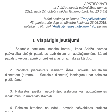
APSTIPRINĀTI
ar Ādažu novada pašvaldības domes
2021. gada 27. oktobra sēdes lēmumu (prot. Nr. 13 § 43)
Izdoti saskaņā ar likuma "
Par pašvaldībām
"
43. panta trešo daļu un Ministru kabineta 26.06.2018.
noteikumu Nr. 354 "
Audžuģimenes noteikumi
"
78.
punktu
I. Vispārīgie jautājumi
1. Saistošie noteikumi nosaka kārtību, kādā Ādažu novada
pašvaldība piešķir pabalstus aizbildņiem un audžuģimenēm, kā arī
pabalstu veidus, apmēru, piešķiršanas un izmaksas kārtību.
2. Pabalsta pieprasītājs iesniedz Ādažu novada sociālajam
dienestam (turpmāk – Sociālais dienests) iesniegumu par pabalsta
piešķiršanu.
3. Pabalstus piešķir, neizvērtējot aizbildņa vai audžuģimenes
ienākumus un materiālo stāvokli.
4. Pabalstu izmaksā no Ādažu novada pašvaldības budžeta