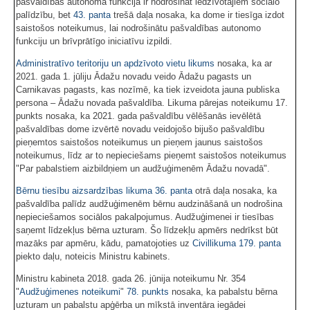
pašvaldības autonomā funkcija ir nodrošināt iedzīvotājiem sociālo
palīdzību, bet
43. panta
trešā daļa nosaka, ka dome ir tiesīga izdot
saistošos noteikumus, lai nodrošinātu pašvaldības autonomo
funkciju un brīvprātīgo iniciatīvu izpildi.
Administratīvo teritoriju un apdzīvoto vietu likums
nosaka, ka ar
2021. gada 1. jūliju Ādažu novadu veido Ādažu pagasts un
Carnikavas pagasts, kas nozīmē, ka tiek izveidota jauna publiska
persona – Ādažu novada pašvaldība. Likuma pārejas noteikumu 17.
punkts nosaka, ka 2021. gada pašvaldību vēlēšanās ievēlētā
pašvaldības dome izvērtē novadu veidojošo bijušo pašvaldību
pieņemtos saistošos noteikumus un pieņem jaunus saistošos
noteikumus, līdz ar to nepieciešams pieņemt saistošos noteikumus
"Par pabalstiem aizbildņiem un audžuģimenēm Ādažu novadā".
Bērnu tiesību aizsardzības likuma
36. panta
otrā daļa nosaka, ka
pašvaldība palīdz audžuģimenēm bērnu audzināšanā un nodrošina
nepieciešamos sociālos pakalpojumus. Audžuģimenei ir tiesības
saņemt līdzekļus bērna uzturam. Šo līdzekļu apmērs nedrīkst būt
mazāks par apmēru, kādu, pamatojoties uz
Civillikuma
179. panta
piekto daļu, noteicis Ministru kabinets.
Ministru kabineta 2018. gada 26. jūnija noteikumu Nr. 354
"
Audžuģimenes noteikumi
"
78. punkts
nosaka, ka pabalstu bērna
uzturam un pabalstu apģērba un mīkstā inventāra iegādei