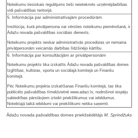
Noteikumu tiesiskais regulējums tieši neietekmēs uzņēmējdarbības
vidi pašvaldības teritorijā.
5. Informācija par administratīvajām procedūrām
Institūcija, kurā privātpersona var vērsties noteikumu piemērošanā, ir
Ādažu novada pašvaldības sociālais dienests.
Noteikumu projekts neskar administratīvās procedūras un nemaina
privātpersonām veicamās darbības līdzšinējo kārtību.
6. Informācija par konsultācijām ar privātpersonām
Noteikumu projekts tika izskatīts Ādažu novada pašvaldības domes
Izglītības, kultūras, sporta un sociālajā komitejā un Finanšu
komitejā.
Pēc Noteikumu projekta izskatīšanas Finanšu komitejā, tas tika
publicēts pašvaldības tīmekļvietnē www.adazi.lv, nodrošinot iespēju
sabiedrības pārstāvjiem izteikt priekšlikumus vai iebildumus.
Noteiktajā laikā iebildumi vai priekšlikumi netika saņemti.
Ādažu novada pašvaldības domes priekšsēdētājs
M. Sprindžuks