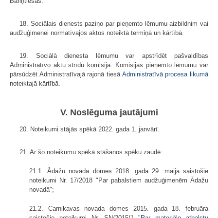
Bāriņtiesas.
18. Sociālais dienests paziņo par pieņemto lēmumu aizbildnim vai
audžuģimenei normatīvajos aktos noteiktā termiņā un kārtībā.
19. Sociālā dienesta lēmumu var apstrīdēt pašvaldības
Administratīvo aktu strīdu komisijā. Komisijas pieņemto lēmumu var
pārsūdzēt Administratīvajā rajonā tiesā
Administratīvā procesa likumā
noteiktajā kārtībā.
V. Noslēguma jautājumi
20. Noteikumi stājās spēkā 2022. gada 1. janvārī.
21. Ar šo noteikumu spēkā stāšanos spēku zaudē:
21.1. Ādažu novada domes 2018. gada 29. maija saistošie
noteikumi Nr. 17/2018 "Par pabalstiem audžuģimenēm Ādažu
novadā";
21.2. Carnikavas novada domes 2015. gada 18. februāra
saistošie noteikumi Nr. SN/2015/1 "
Par materiālo atbalstu