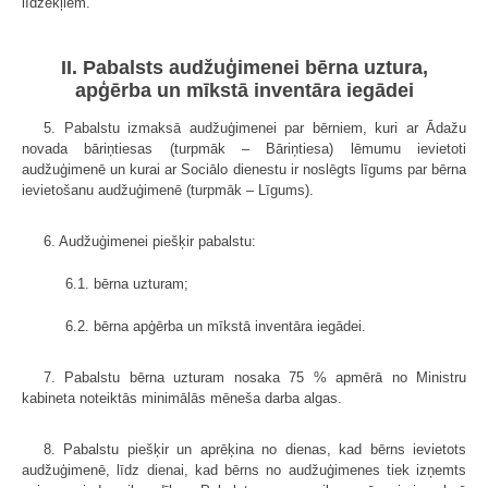
līdzekļiem.
II. Pabalsts audžuģimenei bērna uztura,
apģērba un mīkstā inventāra iegādei
5. Pabalstu izmaksā audžuģimenei par bērniem, kuri ar Ādažu
novada bāriņtiesas (turpmāk – Bāriņtiesa) lēmumu ievietoti
audžuģimenē un kurai ar Sociālo dienestu ir noslēgts līgums par bērna
ievietošanu audžuģimenē (turpmāk – Līgums).
6. Audžuģimenei piešķir pabalstu:
6.1. bērna uzturam;
6.2. bērna apģērba un mīkstā inventāra iegādei.
7. Pabalstu bērna uzturam nosaka 75 % apmērā no Ministru
kabineta noteiktās minimālās mēneša darba algas.
8. Pabalstu piešķir un aprēķina no dienas, kad bērns ievietots
audžuģimenē, līdz dienai, kad bērns no audžuģimenes tiek izņemts