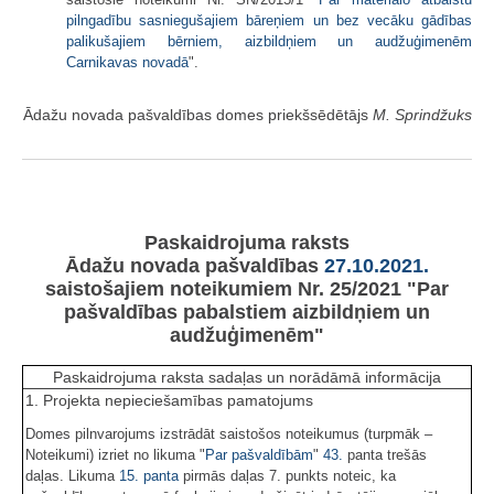
pilngadību sasniegušajiem bāreņiem un bez vecāku gādības
palikušajiem bērniem, aizbildņiem un audžuģimenēm
Carnikavas novadā
".
Ādažu novada pašvaldības domes priekšsēdētājs
M. Sprindžuks
Paskaidrojuma raksts
Ādažu novada pašvaldības
27.10.2021.
saistošajiem noteikumiem Nr. 25/2021 "Par
pašvaldības pabalstiem aizbildņiem un
audžuģimenēm"
Paskaidrojuma raksta sadaļas un norādāmā informācija
1. Projekta nepieciešamības pamatojums
Domes pilnvarojums izstrādāt saistošos noteikumus (turpmāk –
Noteikumi) izriet no likuma "
Par pašvaldībām
"
43.
panta trešās
daļas. Likuma
15. panta
pirmās daļas 7. punkts noteic, ka