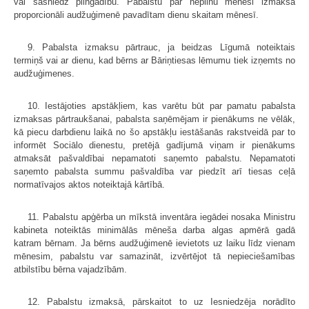
vai sasniedz pilngadību. Pabalstu par nepilnu mēnesi izmaksā
proporcionāli audžuģimenē pavadītam dienu skaitam mēnesī.
9. Pabalsta izmaksu pārtrauc, ja beidzas Līgumā noteiktais
termiņš vai ar dienu, kad bērns ar Bāriņtiesas lēmumu tiek izņemts no
audžuģimenes.
10. Iestājoties apstākļiem, kas varētu būt par pamatu pabalsta
izmaksas pārtraukšanai, pabalsta saņēmējam ir pienākums ne vēlāk,
kā piecu darbdienu laikā no šo apstākļu iestāšanās rakstveidā par to
informēt Sociālo dienestu, pretējā gadījumā viņam ir pienākums
atmaksāt pašvaldībai nepamatoti saņemto pabalstu. Nepamatoti
saņemto pabalsta summu pašvaldība var piedzīt arī tiesas ceļā
normatīvajos aktos noteiktajā kārtībā.
11. Pabalstu apģērba un mīkstā inventāra iegādei nosaka Ministru
kabineta noteiktās minimālās mēneša darba algas apmērā gadā
katram bērnam. Ja bērns audžuģimenē ievietots uz laiku līdz vienam
mēnesim, pabalstu var samazināt, izvērtējot tā nepieciešamības
atbilstību bērna vajadzībām.
12. Pabalstu izmaksā, pārskaitot to uz Iesniedzēja norādīto