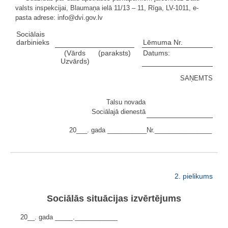
valsts inspekcijai, Blaumaņa ielā 11/13 – 11, Rīga, LV-1011, e-
pasta adrese: info@dvi.gov.lv
Sociālais
darbinieks
Lēmuma Nr.
(Vārds
(paraksts)
Datums:
Uzvārds)
SAŅEMTS
Talsu novada
Sociālajā dienestā
20___. gada ___________Nr.________________
2. pielikums
Sociālās situācijas izvērtējums
20__. gada _____.____________