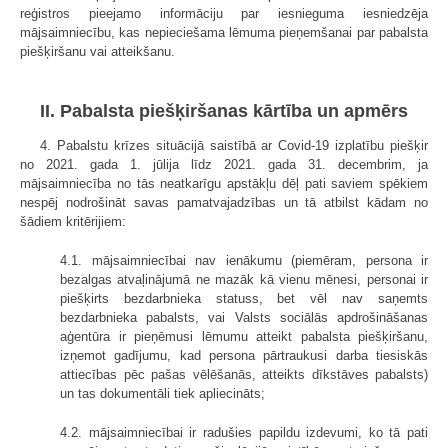
reģistros pieejamo informāciju par iesnieguma iesniedzēja
mājsaimniecību, kas nepieciešama lēmuma pieņemšanai par pabalsta
piešķiršanu vai atteikšanu.
II. Pabalsta piešķiršanas kārtība un apmērs
4. Pabalstu krīzes situācijā saistībā ar Covid-19 izplatību piešķir
no 2021. gada 1. jūlija līdz 2021. gada 31. decembrim, ja
mājsaimniecība no tās neatkarīgu apstākļu dēļ pati saviem spēkiem
nespēj nodrošināt savas pamatvajadzības un tā atbilst kādam no
šādiem kritērijiem:
4.1. mājsaimniecībai nav ienākumu (piemēram, persona ir
bezalgas atvaļinājumā ne mazāk kā vienu mēnesi, personai ir
piešķirts bezdarbnieka statuss, bet vēl nav saņemts
bezdarbnieka pabalsts, vai Valsts sociālās apdrošināšanas
aģentūra ir pieņēmusi lēmumu atteikt pabalsta piešķiršanu,
izņemot gadījumu, kad persona pārtraukusi darba tiesiskās
attiecības pēc pašas vēlēšanās, atteikts dīkstāves pabalsts)
un tas dokumentāli tiek apliecināts;
4.2. mājsaimniecībai ir radušies papildu izdevumi, ko tā pati