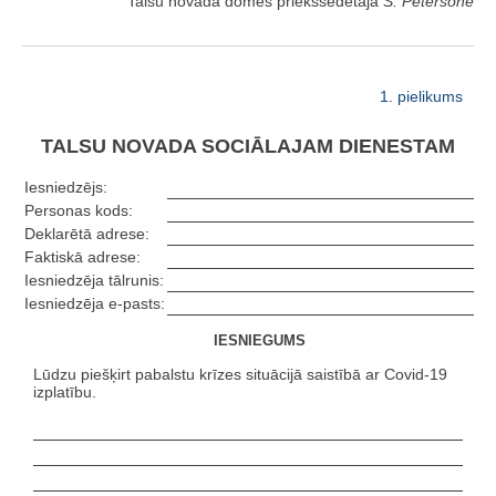
Talsu novada domes priekšsēdētāja
S. Pētersone
1. pielikums
TALSU NOVADA SOCIĀLAJAM DIENESTAM
Iesniedzējs:
Personas kods:
Deklarētā adrese:
Faktiskā adrese:
Iesniedzēja tālrunis:
Iesniedzēja e-pasts:
IESNIEGUMS
Lūdzu piešķirt pabalstu krīzes situācijā saistībā ar Covid-19
izplatību.