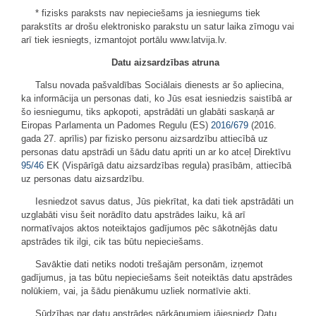
* fizisks paraksts nav nepieciešams ja iesniegums tiek
parakstīts ar drošu elektronisko parakstu un satur laika zīmogu vai
arī tiek iesniegts, izmantojot portālu www.latvija.lv.
Datu aizsardzības atruna
Talsu novada pašvaldības Sociālais dienests ar šo apliecina,
ka informācija un personas dati, ko Jūs esat iesniedzis saistībā ar
šo iesniegumu, tiks apkopoti, apstrādāti un glabāti saskaņā ar
Eiropas Parlamenta un Padomes Regulu (ES)
2016/679
(2016.
gada 27. aprīlis) par fizisko personu aizsardzību attiecībā uz
personas datu apstrādi un šādu datu apriti un ar ko atceļ Direktīvu
95/46
EK (Vispārīgā datu aizsardzības regula) prasībām, attiecībā
uz personas datu aizsardzību.
Iesniedzot savus datus, Jūs piekrītat, ka dati tiek apstrādāti un
uzglabāti visu šeit norādīto datu apstrādes laiku, kā arī
normatīvajos aktos noteiktajos gadījumos pēc sākotnējās datu
apstrādes tik ilgi, cik tas būtu nepieciešams.
Savāktie dati netiks nodoti trešajām personām, izņemot
gadījumus, ja tas būtu nepieciešams šeit noteiktās datu apstrādes
nolūkiem, vai, ja šādu pienākumu uzliek normatīvie akti.
Sūdzības par datu apstrādes pārkāpumiem jāiesniedz Datu