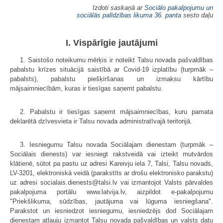
Izdoti saskaņā ar
Sociālo pakalpojumu un
sociālās palīdzības likuma
36. panta
sesto daļu
I. Vispārīgie jautājumi
1. Saistošo noteikumu mērķis ir noteikt Talsu novada pašvaldības
pabalstu krīzes situācijā saistībā ar Covid-19 izplatību (turpmāk –
pabalsts), pabalstu piešķiršanas un izmaksu kārtību
mājsaimniecībām, kuras ir tiesīgas saņemt pabalstu.
2. Pabalstu ir tiesīgas saņemt mājsaimniecības, kuru pamata
deklarētā dzīvesvieta ir Talsu novada administratīvajā teritorijā.
3. Iesniegumu Talsu novada Sociālajam dienestam (turpmāk –
Sociālais dienests) var iesniegt rakstveidā vai izteikt mutvārdos
klātienē, sūtot pa pastu uz adresi Kareivju iela 7, Talsi, Talsu novads,
LV-3201, elektroniskā veidā (parakstīts ar drošu elektronisko parakstu)
uz adresi socialais.dienests@talsi.lv vai izmantojot Valsts pārvaldes
pakalpojuma portālu www.latvija.lv, aizpildot e-pakalpojumu
"Priekšlikuma, sūdzības, jautājuma vai lūguma iesniegšana".
Parakstot un iesniedzot iesniegumu, iesniedzējs dod Sociālajam
dienestam atļauju izmantot Talsu novada pašvaldības un valsts datu