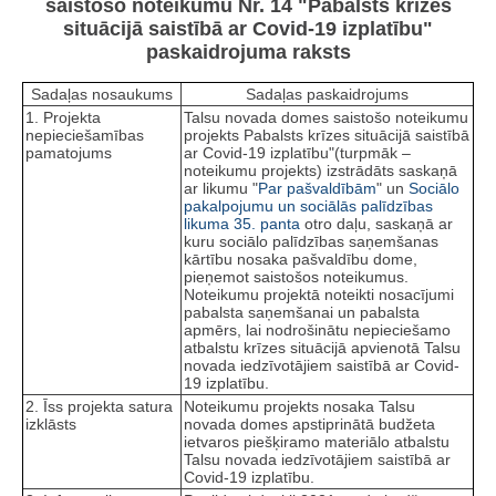
saistošo noteikumu Nr. 14 "Pabalsts krīzes
situācijā saistībā ar Covid-19 izplatību"
paskaidrojuma raksts
Sadaļas nosaukums
Sadaļas paskaidrojums
1. Projekta
Talsu novada domes saistošo noteikumu
nepieciešamības
projekts Pabalsts krīzes situācijā saistībā
pamatojums
ar Covid-19 izplatību"(turpmāk –
noteikumu projekts) izstrādāts saskaņā
ar likumu "
Par pašvaldībām
" un
Sociālo
pakalpojumu un sociālās palīdzības
likuma
35. panta
otro daļu, saskaņā ar
kuru sociālo palīdzības saņemšanas
kārtību nosaka pašvaldību dome,
pieņemot saistošos noteikumus.
Noteikumu projektā noteikti nosacījumi
pabalsta saņemšanai un pabalsta
apmērs, lai nodrošinātu nepieciešamo
atbalstu krīzes situācijā apvienotā Talsu
novada iedzīvotājiem saistībā ar Covid-
19 izplatību.
2. Īss projekta satura
Noteikumu projekts nosaka Talsu
izklāsts
novada domes apstiprinātā budžeta
ietvaros piešķiramo materiālo atbalstu
Talsu novada iedzīvotājiem saistībā ar
Covid-19 izplatību.