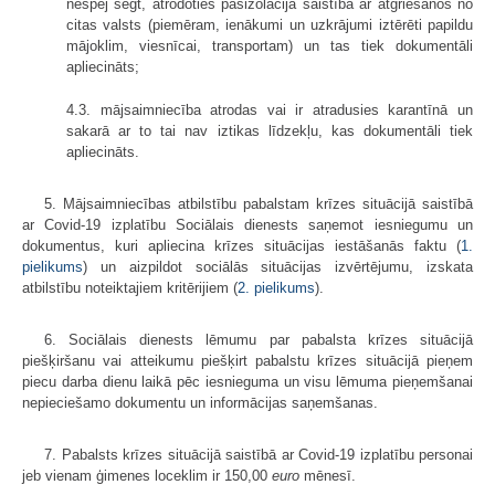
nespēj segt, atrodoties pašizolācijā saistībā ar atgriešanos no
citas valsts (piemēram, ienākumi un uzkrājumi iztērēti papildu
mājoklim, viesnīcai, transportam) un tas tiek dokumentāli
apliecināts;
4.3. mājsaimniecība atrodas vai ir atradusies karantīnā un
sakarā ar to tai nav iztikas līdzekļu, kas dokumentāli tiek
apliecināts.
5. Mājsaimniecības atbilstību pabalstam krīzes situācijā saistībā
ar Covid-19 izplatību Sociālais dienests saņemot iesniegumu un
dokumentus, kuri apliecina krīzes situācijas iestāšanās faktu (
1.
pielikums
) un aizpildot sociālās situācijas izvērtējumu, izskata
atbilstību noteiktajiem kritērijiem (
2. pielikums
).
6. Sociālais dienests lēmumu par pabalsta krīzes situācijā
piešķiršanu vai atteikumu piešķirt pabalstu krīzes situācijā pieņem
piecu darba dienu laikā pēc iesnieguma un visu lēmuma pieņemšanai
nepieciešamo dokumentu un informācijas saņemšanas.
7. Pabalsts krīzes situācijā saistībā ar Covid-19 izplatību personai
jeb vienam ģimenes loceklim ir 150,00
euro
mēnesī.