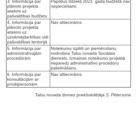
3. Informācija par
Papildus līdzekļi 2021. gada budžetā nav
plānoto projekta
nepieciešami.
ietekmi uz
pašvaldības budžetu
4. Informācija par
Nav attiecināms.
plānoto projekta
ietekmi uz
uzņēmējdarbības vidi
pašvaldības teritorijā
5. Informācija par
Noteikumu izpildi un piemērošanu
administratīvajām
nodrošina Talsu novada Sociālais
procedūrām
dienests. Izmaiņas noteikumu projektā
neparedz administratīvo procedūru
palielināšanu.
6. Informācija par
Nav attiecināms.
konsultācijām ar
privātpersonām
Talsu novada domes priekšsēdētāja
S. Pētersone