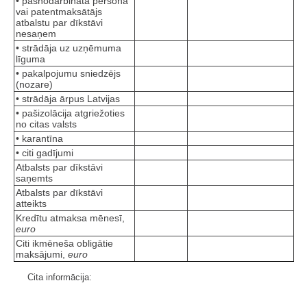
• pašnodarbināta persona
vai patentmaksātājs
atbalstu par dīkstāvi
nesaņem
• strādāja uz uzņēmuma
līguma
• pakalpojumu sniedzējs
(nozare)
• strādāja ārpus Latvijas
• pašizolācija atgriežoties
no citas valsts
• karantīna
• citi gadījumi
Atbalsts par dīkstāvi
saņemts
Atbalsts par dīkstāvi
atteikts
Kredītu atmaksa mēnesī,
euro
Citi ikmēneša obligātie
maksājumi,
euro
Cita informācija: