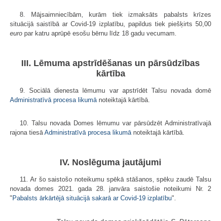
8. Mājsaimniecībām, kurām tiek izmaksāts pabalsts krīzes
situācijā saistībā ar Covid-19 izplatību, papildus tiek piešķirts 50,00
euro
par katru aprūpē esošu bērnu līdz 18 gadu vecumam.
III. Lēmuma apstrīdēšanas un pārsūdzības
kārtība
9. Sociālā dienesta lēmumu var apstrīdēt Talsu novada domē
Administratīvā procesa likumā
noteiktajā kārtībā.
10. Talsu novada Domes lēmumu var pārsūdzēt Administratīvajā
rajona tiesā
Administratīvā procesa likumā
noteiktajā kārtībā.
IV. Noslēguma jautājumi
11. Ar šo saistošo noteikumu spēkā stāšanos, spēku zaudē Talsu
novada domes 2021. gada 28. janvāra saistošie noteikumi Nr. 2
"
Pabalsts ārkārtējā situācijā sakarā ar Covid-19 izplatību
".