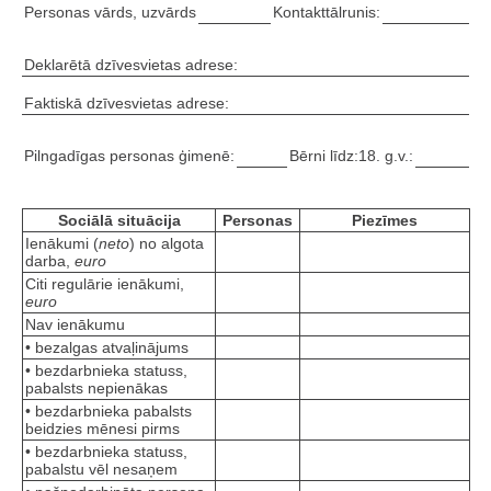
Personas vārds, uzvārds
Kontakttālrunis:
Deklarētā dzīvesvietas adrese:
Faktiskā dzīvesvietas adrese:
Pilngadīgas personas ģimenē:
Bērni līdz:18. g.v.:
Sociālā situācija
Personas
Piezīmes
Ienākumi (
neto
) no algota
darba,
euro
Citi regulārie ienākumi,
euro
Nav ienākumu
• bezalgas atvaļinājums
• bezdarbnieka statuss,
pabalsts nepienākas
• bezdarbnieka pabalsts
beidzies mēnesi pirms
• bezdarbnieka statuss,
pabalstu vēl nesaņem