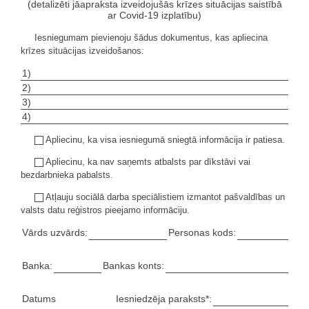
(detalizēti jāapraksta izveidojušās krīzes situācijas saistībā
ar Covid-19 izplatību)
Iesniegumam pievienoju šādus dokumentus, kas apliecina
krīzes situācijas izveidošanos:
1)
2)
3)
4)
Apliecinu, ka visa iesniegumā sniegtā informācija ir patiesa.
Apliecinu, ka nav saņemts atbalsts par dīkstāvi vai
bezdarbnieka pabalsts.
Atļauju sociālā darba speciālistiem izmantot pašvaldības un
valsts datu reģistros pieejamo informāciju.
Vārds uzvārds:
Personas kods:
Banka:
Bankas konts:
Datums
Iesniedzēja paraksts*: