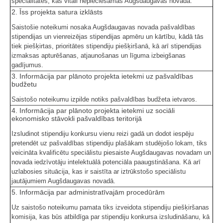
specialitātēs, kas vitāli nepieciešamas Augšdaugavas novadā.
2. Īss projekta satura izklāsts
Saistošie noteikumi nosaka Augšdaugavas novada pašvaldības
stipendijas un vienreizējas stipendijas apmēru un kārtību, kādā tās
tiek piešķirtas, prioritātes stipendiju piešķiršanā, kā arī stipendijas
izmaksas apturēšanas, atjaunošanas un līguma izbeigšanas
gadījumus.
3. Informācija par plānoto projekta ietekmi uz pašvaldības
budžetu
Saistošo noteikumu izpilde notiks pašvaldības budžeta ietvaros.
4. Informācija par plānoto projekta ietekmi uz sociāli
ekonomisko stāvokli pašvaldības teritorijā
Izsludinot stipendiju konkursu vienu reizi gadā un dodot iespēju
pretendēt uz pašvaldības stipendiju plašākam studējošo lokam, tiks
veicināta kvalificētu speciālistu piesaiste Augšdaugavas novadam un
novada iedzīvotāju intelektuālā potenciāla paaugstināšana. Kā arī
uzlabosies situācija, kas ir saistīta ar iztrūkstošo speciālistu
jautājumiem Augšdaugavas novadā.
5. Informācija par administratīvajām procedūrām
Uz saistošo noteikumu pamata tiks izveidota stipendiju piešķiršanas
komisija, kas būs atbildīga par stipendiju konkursa izsludināšanu, kā