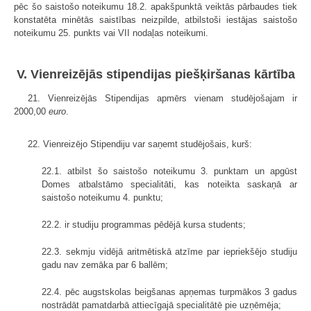
pēc šo saistošo noteikumu 18.2. apakšpunktā veiktās pārbaudes tiek
konstatēta minētās saistības neizpilde, atbilstoši iestājas saistošo
noteikumu 25. punkts vai VII nodaļas noteikumi.
V. Vienreizējās stipendijas piešķiršanas kārtība
21. Vienreizējās Stipendijas apmērs vienam studējošajam ir
2000,00
euro
.
22. Vienreizējo Stipendiju var saņemt studējošais, kurš:
22.1. atbilst šo saistošo noteikumu 3. punktam un apgūst
Domes atbalstāmo specialitāti, kas noteikta saskaņā ar
saistošo noteikumu 4. punktu;
22.2. ir studiju programmas pēdējā kursa students;
22.3. sekmju vidējā aritmētiskā atzīme par iepriekšējo studiju
gadu nav zemāka par 6 ballēm;
22.4. pēc augstskolas beigšanas apņemas turpmākos 3 gadus
nostrādāt pamatdarbā attiecīgajā specialitātē pie uzņēmēja;