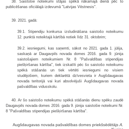
38. Saistošie noteikumi stājas spēkā nākamajā dienā pēc to
publicēšanas oficiālajā izdevumā "Latvijas Vēstnesis".
39. 2021. gadā:
39.1. Stipendiju konkursa izsludināšana saistošo noteikumu
12. punktā noteiktajā kārtībā notiek līdz 31. oktobrim;
39.2. iesniegumi, kas saņemti, sākot no 2021. gada 1. jūlija,
saskaņā ar Daugavpils novada domes 2016. gada 9. jūnija
saistošajiem noteikumiem Nr. 8 "Pašvaldības stipendijas
piešķiršanas kārtība", tiek izskatīti pēc šo saistošo noteikumu
spēkā stāšanās un tiek vērtēti iesniegumi no visiem
studējošiem, kuriem deklarētā dzīvesvieta ir Augšdaugavas
novada teritorijā vai kuri absolvējuši Augšdaugavas novada
pašvaldības vidusskolu.
40. Ar šo saistošo noteikumu spēkā stāšanās dienu spēku zaudē
Daugavpils novada domes 2016. gada 9. jūnija saistošie noteikumi Nr.
8 "Pašvaldības stipendijas piešķiršanas kārtība".
Augšdaugavas novada pašvaldības domes priekšsēdētājs
A.