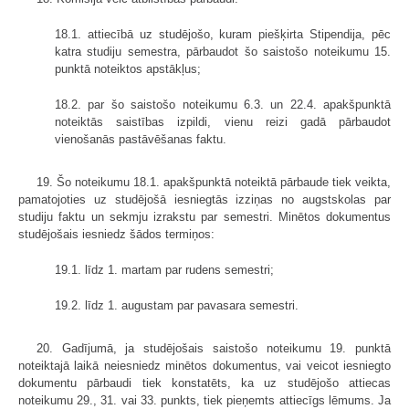
18.1. attiecībā uz studējošo, kuram piešķirta Stipendija, pēc
katra studiju semestra, pārbaudot šo saistošo noteikumu 15.
punktā noteiktos apstākļus;
18.2. par šo saistošo noteikumu 6.3. un 22.4. apakšpunktā
noteiktās saistības izpildi, vienu reizi gadā pārbaudot
vienošanās pastāvēšanas faktu.
19. Šo noteikumu 18.1. apakšpunktā noteiktā pārbaude tiek veikta,
pamatojoties uz studējošā iesniegtās izziņas no augstskolas par
studiju faktu un sekmju izrakstu par semestri. Minētos dokumentus
studējošais iesniedz šādos termiņos:
19.1. līdz 1. martam par rudens semestri;
19.2. līdz 1. augustam par pavasara semestri.
20. Gadījumā, ja studējošais saistošo noteikumu 19. punktā
noteiktajā laikā neiesniedz minētos dokumentus, vai veicot iesniegto
dokumentu pārbaudi tiek konstatēts, ka uz studējošo attiecas
noteikumu 29., 31. vai 33. punkts, tiek pieņemts attiecīgs lēmums. Ja