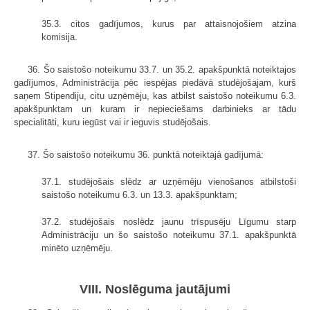
35.3. citos gadījumos, kurus par attaisnojošiem atzina
komisija.
36. Šo saistošo noteikumu 33.7. un 35.2. apakšpunktā noteiktajos
gadījumos, Administrācija pēc iespējas piedāvā studējošajam, kurš
saņem Stipendiju, citu uzņēmēju, kas atbilst saistošo noteikumu 6.3.
apakšpunktam un kuram ir nepieciešams darbinieks ar tādu
specialitāti, kuru iegūst vai ir ieguvis studējošais.
37. Šo saistošo noteikumu 36. punktā noteiktajā gadījumā:
37.1. studējošais slēdz ar uzņēmēju vienošanos atbilstoši
saistošo noteikumu 6.3. un 13.3. apakšpunktam;
37.2. studējošais noslēdz jaunu trīspusēju Līgumu starp
Administrāciju un šo saistošo noteikumu 37.1. apakšpunktā
minēto uzņēmēju.
VIII. Noslēguma jautājumi