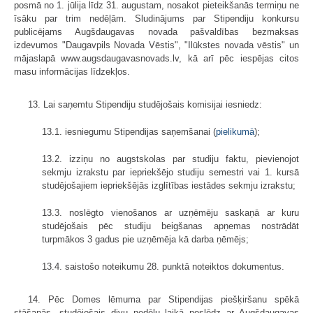
posmā no 1. jūlija līdz 31. augustam, nosakot pieteikšanās termiņu ne
īsāku par trim nedēļām. Sludinājums par Stipendiju konkursu
publicējams Augšdaugavas novada pašvaldības bezmaksas
izdevumos "Daugavpils Novada Vēstis", "Ilūkstes novada vēstis" un
mājaslapā www.augsdaugavasnovads.lv, kā arī pēc iespējas citos
masu informācijas līdzekļos.
13. Lai saņemtu Stipendiju studējošais komisijai iesniedz:
13.1. iesniegumu Stipendijas saņemšanai (
pielikumā
);
13.2. izziņu no augstskolas par studiju faktu, pievienojot
sekmju izrakstu par iepriekšējo studiju semestri vai 1. kursā
studējošajiem iepriekšējās izglītības iestādes sekmju izrakstu;
13.3. noslēgto vienošanos ar uzņēmēju saskaņā ar kuru
studējošais pēc studiju beigšanas apņemas nostrādāt
turpmākos 3 gadus pie uzņēmēja kā darba ņēmējs;
13.4. saistošo noteikumu 28. punktā noteiktos dokumentus.
14. Pēc Domes lēmuma par Stipendijas piešķiršanu spēkā
stāšanās, studējošais divu nedēļu laikā noslēdz ar Augšdaugavas