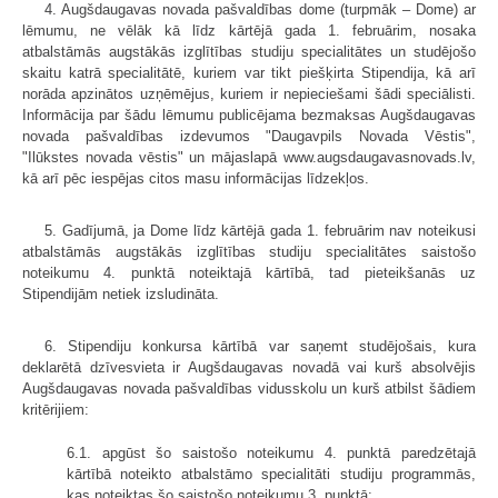
4. Augšdaugavas novada pašvaldības dome (turpmāk – Dome) ar
lēmumu, ne vēlāk kā līdz kārtējā gada 1. februārim, nosaka
atbalstāmās augstākās izglītības studiju specialitātes un studējošo
skaitu katrā specialitātē, kuriem var tikt piešķirta Stipendija, kā arī
norāda apzinātos uzņēmējus, kuriem ir nepieciešami šādi speciālisti.
Informācija par šādu lēmumu publicējama bezmaksas Augšdaugavas
novada pašvaldības izdevumos "Daugavpils Novada Vēstis",
"Ilūkstes novada vēstis" un mājaslapā www.augsdaugavasnovads.lv,
kā arī pēc iespējas citos masu informācijas līdzekļos.
5. Gadījumā, ja Dome līdz kārtējā gada 1. februārim nav noteikusi
atbalstāmās augstākās izglītības studiju specialitātes saistošo
noteikumu 4. punktā noteiktajā kārtībā, tad pieteikšanās uz
Stipendijām netiek izsludināta.
6. Stipendiju konkursa kārtībā var saņemt studējošais, kura
deklarētā dzīvesvieta ir Augšdaugavas novadā vai kurš absolvējis
Augšdaugavas novada pašvaldības vidusskolu un kurš atbilst šādiem
kritērijiem:
6.1. apgūst šo saistošo noteikumu 4. punktā paredzētajā
kārtībā noteikto atbalstāmo specialitāti studiju programmās,
kas noteiktas šo saistošo noteikumu 3. punktā;