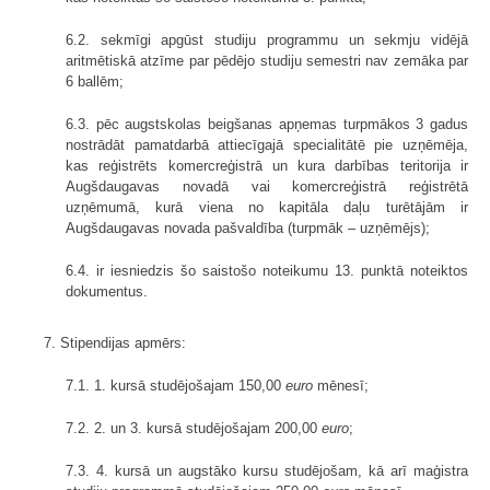
6.2. sekmīgi apgūst studiju programmu un sekmju vidējā
aritmētiskā atzīme par pēdējo studiju semestri nav zemāka par
6 ballēm;
6.3. pēc augstskolas beigšanas apņemas turpmākos 3 gadus
nostrādāt pamatdarbā attiecīgajā specialitātē pie uzņēmēja,
kas reģistrēts komercreģistrā un kura darbības teritorija ir
Augšdaugavas novadā vai komercreģistrā reģistrētā
uzņēmumā, kurā viena no kapitāla daļu turētājām ir
Augšdaugavas novada pašvaldība (turpmāk – uzņēmējs);
6.4. ir iesniedzis šo saistošo noteikumu 13. punktā noteiktos
dokumentus.
7. Stipendijas apmērs:
7.1. 1. kursā studējošajam 150,00
euro
mēnesī;
7.2. 2. un 3. kursā studējošajam 200,00
euro
;
7.3. 4. kursā un augstāko kursu studējošam, kā arī maģistra