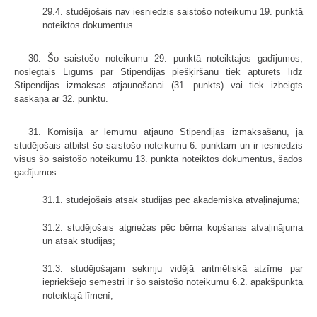
29.4. studējošais nav iesniedzis saistošo noteikumu 19. punktā
noteiktos dokumentus.
30. Šo saistošo noteikumu 29. punktā noteiktajos gadījumos,
noslēgtais Līgums par Stipendijas piešķiršanu tiek apturēts līdz
Stipendijas izmaksas atjaunošanai (31. punkts) vai tiek izbeigts
saskaņā ar 32. punktu.
31. Komisija ar lēmumu atjauno Stipendijas izmaksāšanu, ja
studējošais atbilst šo saistošo noteikumu 6. punktam un ir iesniedzis
visus šo saistošo noteikumu 13. punktā noteiktos dokumentus, šādos
gadījumos:
31.1. studējošais atsāk studijas pēc akadēmiskā atvaļinājuma;
31.2. studējošais atgriežas pēc bērna kopšanas atvaļinājuma
un atsāk studijas;
31.3. studējošajam sekmju vidējā aritmētiskā atzīme par
iepriekšējo semestri ir šo saistošo noteikumu 6.2. apakšpunktā
noteiktajā līmenī;