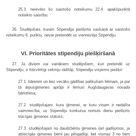
25.3. neievēro šo saistošo noteikumu 22.4. apakšpunktā
noteikto saistību.
26. Studējošais, kuram Stipendija piešķirta saskaņā ar saistošo
noteikumu 6. punktu, nevar pretendēt uz vienreizējo Stipendiju.
VI. Prioritātes stipendiju piešķiršanā
27. Ja diviem vai vairākiem studējošiem, kuri pretendē uz
Stipendiju, ir līdzvērtīgi sekmju rādītāji, Stipendiju vispirms piešķir:
27.1. bārenim un bez vecāku gādības palikušam bērnam, ja par
tā ārpusģimenes aprūpi ir lēmusi Augšdaugavas novada
bāriņtiesa;
27.2. studējošajam, kura ģimenei, ar kuru viņam ir nedalīta
saimniecība, uz Stipendiju konkursa norises dienu piešķirts
trūcīgas ģimenes statuss;
27.3. studējošajam no daudzbērnu ģimenes (arī gadījumos, ja
attiecīgās ģimenes bērni jau pilngadīgi, bet vismaz 3 no tiem