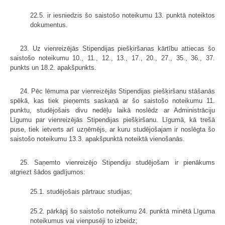
22.5. ir iesniedzis šo saistošo noteikumu 13. punktā noteiktos
dokumentus.
23. Uz vienreizējās Stipendijas piešķiršanas kārtību attiecas šo
saistošo noteikumu 10., 11., 12., 13., 17., 20., 27., 35., 36., 37.
punkts un 18.2. apakšpunkts.
24. Pēc lēmuma par vienreizējās Stipendijas piešķiršanu stāšanās
spēkā, kas tiek pieņemts saskaņā ar šo saistošo noteikumu 11.
punktu, studējošais divu nedēļu laikā noslēdz ar Administrāciju
Līgumu par vienreizējās Stipendijas piešķiršanu. Līgumā, kā trešā
puse, tiek ietverts arī uzņēmējs, ar kuru studējošajam ir noslēgta šo
saistošo noteikumu 13.3. apakšpunktā noteiktā vienošanās.
25. Saņemto vienreizējo Stipendiju studējošam ir pienākums
atgriezt šādos gadījumos:
25.1. studējošais pārtrauc studijas;
25.2. pārkāpj šo saistošo noteikumu 24. punktā minētā Līguma
noteikumus vai vienpusēji to izbeidz;