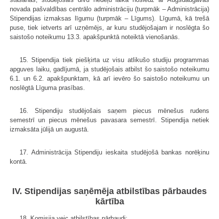
novada pašvaldības centrālo administrāciju (turpmāk – Administrācija)
Stipendijas izmaksas līgumu (turpmāk – Līgums). Līgumā, kā trešā
puse, tiek ietverts arī uzņēmējs, ar kuru studējošajam ir noslēgta šo
saistošo noteikumu 13.3. apakšpunktā noteiktā vienošanās.
15. Stipendija tiek piešķirta uz visu atlikušo studiju programmas
apguves laiku, gadījumā, ja studējošais atbilst šo saistošo noteikumu
6.1. un 6.2. apakšpunktam, kā arī ievēro šo saistošo noteikumu un
noslēgtā Līguma prasības.
16. Stipendiju studējošais saņem piecus mēnešus rudens
semestrī un piecus mēnešus pavasara semestrī. Stipendija netiek
izmaksāta jūlijā un augustā.
17. Administrācija Stipendiju ieskaita studējošā bankas norēķinu
kontā.
IV. Stipendijas saņēmēja atbilstības pārbaudes
kārtība
18. Komisija veic atbilstības pārbaudi: