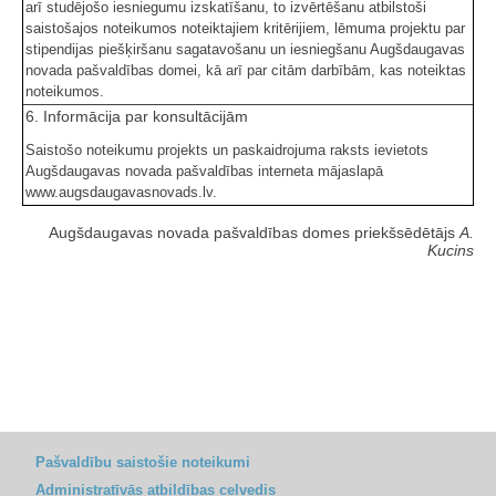
arī studējošo iesniegumu izskatīšanu, to izvērtēšanu atbilstoši
saistošajos noteikumos noteiktajiem kritērijiem, lēmuma projektu par
stipendijas piešķiršanu sagatavošanu un iesniegšanu Augšdaugavas
novada pašvaldības domei, kā arī par citām darbībām, kas noteiktas
noteikumos.
6. Informācija par konsultācijām
Saistošo noteikumu projekts un paskaidrojuma raksts ievietots
Augšdaugavas novada pašvaldības interneta mājaslapā
www.augsdaugavasnovads.lv.
Augšdaugavas novada pašvaldības domes priekšsēdētājs
A.
Kucins
Pašvaldību saistošie noteikumi
Administratīvās atbildības ceļvedis