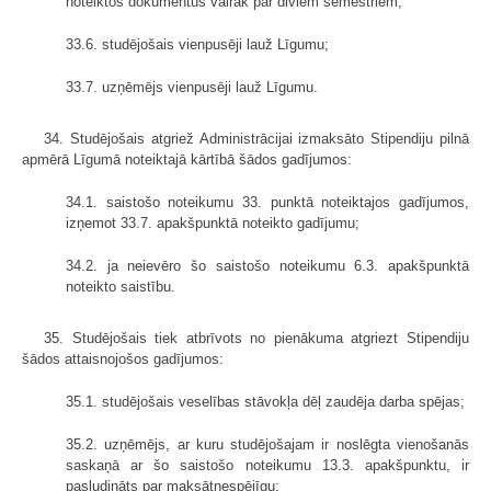
noteiktos dokumentus vairāk par diviem semestriem;
33.6. studējošais vienpusēji lauž Līgumu;
33.7. uzņēmējs vienpusēji lauž Līgumu.
34. Studējošais atgriež Administrācijai izmaksāto Stipendiju pilnā
apmērā Līgumā noteiktajā kārtībā šādos gadījumos:
34.1. saistošo noteikumu 33. punktā noteiktajos gadījumos,
izņemot 33.7. apakšpunktā noteikto gadījumu;
34.2. ja neievēro šo saistošo noteikumu 6.3. apakšpunktā
noteikto saistību.
35. Studējošais tiek atbrīvots no pienākuma atgriezt Stipendiju
šādos attaisnojošos gadījumos:
35.1. studējošais veselības stāvokļa dēļ zaudēja darba spējas;
35.2. uzņēmējs, ar kuru studējošajam ir noslēgta vienošanās
saskaņā ar šo saistošo noteikumu 13.3. apakšpunktu, ir
pasludināts par maksātnespējīgu;