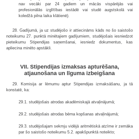
nav vecāki par 24 gadiem un mācās vispārējās vai
profesionālās izglītības iestādē vai studē augstskolā vai
koledžā pilna laika klātienē).
28. Gadījumā, ja uz studējošo ir attiecināms kāds no šo saistošo
noteikumu 27. punktā minētajiem gadījumiem, studējošais iesniedzot
pieteikumu Stipendijas saņemšanai, iesniedz dokumentus, kas
apliecina minēto apstākli.
VII. Stipendijas izmaksas apturēšana,
atjaunošana un līguma izbeigšana
29. Komisija ar lēmumu aptur Stipendijas izmaksāšanu, ja tā
konstatē, ka:
29.1. studējošais atrodas akadēmiskajā atvaļinājumā;
29.2. studējošais atrodas bērna kopšanas atvaļinājumā;
29.3. studējošajam sekmju vidējā aritmētiskā atzīme ir zemāka
par šo saistošo noteikumu 5.2. apakšpunktā noteikto;