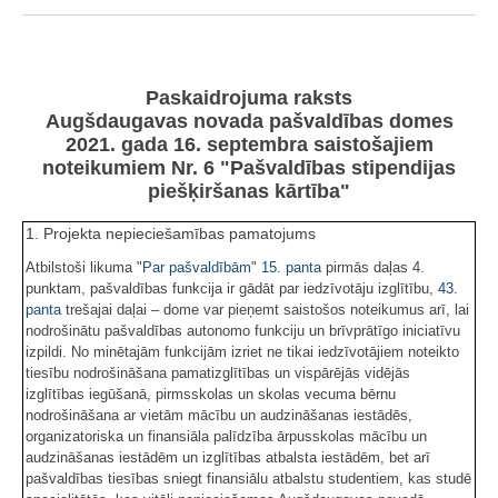
Paskaidrojuma raksts
Augšdaugavas novada pašvaldības domes
2021. gada 16. septembra saistošajiem
noteikumiem Nr. 6 "Pašvaldības stipendijas
piešķiršanas kārtība"
1. Projekta nepieciešamības pamatojums
Atbilstoši likuma "
Par pašvaldībām
"
15. panta
pirmās daļas 4.
punktam, pašvaldības funkcija ir gādāt par iedzīvotāju izglītību,
43.
panta
trešajai daļai – dome var pieņemt saistošos noteikumus arī, lai
nodrošinātu pašvaldības autonomo funkciju un brīvprātīgo iniciatīvu
izpildi. No minētajām funkcijām izriet ne tikai iedzīvotājiem noteikto
tiesību nodrošināšana pamatizglītības un vispārējās vidējās
izglītības iegūšanā, pirmsskolas un skolas vecuma bērnu
nodrošināšana ar vietām mācību un audzināšanas iestādēs,
organizatoriska un finansiāla palīdzība ārpusskolas mācību un
audzināšanas iestādēm un izglītības atbalsta iestādēm, bet arī
pašvaldības tiesības sniegt finansiālu atbalstu studentiem, kas studē