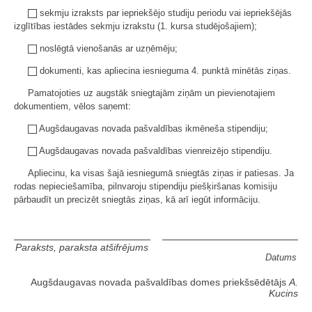
sekmju izraksts par iepriekšējo studiju periodu vai iepriekšējās
izglītības iestādes sekmju izrakstu (1. kursa studējošajiem);
noslēgtā vienošanās ar uzņēmēju;
dokumenti, kas apliecina iesnieguma 4. punktā minētās ziņas.
Pamatojoties uz augstāk sniegtajām ziņām un pievienotajiem
dokumentiem, vēlos saņemt:
Augšdaugavas novada pašvaldības ikmēneša stipendiju;
Augšdaugavas novada pašvaldības vienreizējo stipendiju.
Apliecinu, ka visas šajā iesniegumā sniegtās ziņas ir patiesas. Ja
rodas nepieciešamība, pilnvaroju stipendiju piešķiršanas komisiju
pārbaudīt un precizēt sniegtās ziņas, kā arī iegūt informāciju.
Paraksts, paraksta atšifrējums
Datums
Augšdaugavas novada pašvaldības domes priekšsēdētājs
A.
Kucins