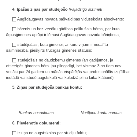
4. Īpašās ziņas par studējošo
/
vajadzīgo atzīmēt
/:
Augšdaugavas novada pašvaldības vidusskolas absolvents:
bārenis un bez vecāku gādības palikušais bērns, par kura
ārpusģimenes aprūpi ir lēmusi Augšdaugavas novada bāriņtiesa;
studējošais, kura ģimenei, ar kuru viņam ir nedalīta
saimniecība, piešķirts trūcīgas ģimenes statuss;
studējošais no daudzbērnu ģimenes (arī gadījumos, ja
attiecīgās ģimenes bērni jau pilngadīgi, bet vismaz 3 no tiem nav
vecāki par 24 gadiem un mācās vispārējās vai profesionālās izglītības
iestādē vai studē augstskolā vai koledžā pilna laika klātienē).
5. Ziņas par studējošā bankas kontu:
Bankas nosaukums
Norēķinu konta numurs
6. Pievienotie dokumenti:
izziņa no augstskolas par studiju faktu;