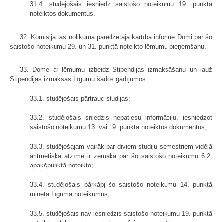
31.4. studējošais iesniedz saistošo noteikumu 19. punktā
noteiktos dokumentus.
32. Komisija tās nolikuma paredzētajā kārtībā informē Domi par šo
saistošo noteikumu 29. un 31. punktā noteikto lēmumu pieņemšanu.
33. Dome ar lēmumu izbeidz Stipendijas izmaksāšanu un lauž
Stipendijas izmaksas Līgumu šādos gadījumos:
33.1. studējošais pārtrauc studijas;
33.2. studējošais sniedzis nepatiesu informāciju, iesniedzot
saistošo noteikumu 13. vai 19. punktā noteiktos dokumentus;
33.3. studējošajam vairāk par diviem studiju semestriem vidējā
aritmētiskā atzīme ir zemāka par šo saistošo noteikumu 6.2.
apakšpunktā noteikto;
33.4. studējošais pārkāpj šo saistošo noteikumu 14. punktā
minētā Līguma noteikumus;
33.5. studējošais nav iesniedzis saistošo noteikumu 19. punktā