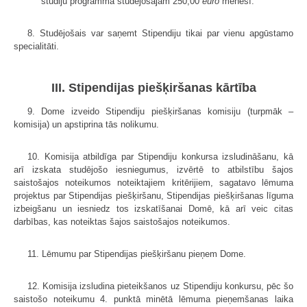
studiju programmā studējošajam 250,00
euro
mēnesī.
8. Studējošais var saņemt Stipendiju tikai par vienu apgūstamo
specialitāti.
III. Stipendijas piešķiršanas kārtība
9. Dome izveido Stipendiju piešķiršanas komisiju (turpmāk –
komisija) un apstiprina tās nolikumu.
10. Komisija atbildīga par Stipendiju konkursa izsludināšanu, kā
arī izskata studējošo iesniegumus, izvērtē to atbilstību šajos
saistošajos noteikumos noteiktajiem kritērijiem, sagatavo lēmuma
projektus par Stipendijas piešķiršanu, Stipendijas piešķiršanas līguma
izbeigšanu un iesniedz tos izskatīšanai Domē, kā arī veic citas
darbības, kas noteiktas šajos saistošajos noteikumos.
11. Lēmumu par Stipendijas piešķiršanu pieņem Dome.
12. Komisija izsludina pieteikšanos uz Stipendiju konkursu, pēc šo
saistošo noteikumu 4. punktā minētā lēmuma pieņemšanas laika