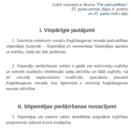
Izdoti saskaņā ar likuma "
Par pašvaldībām
"
15. panta
pirmās daļas 4. punktu
un
43. panta
trešo daļu
I. Vispārīgie jautājumi
1. Saistošie noteikumi nosaka Augšdaugavas novada pašvaldības
stipendijas (turpmāk – Stipendija) un vienreizējas Stipendijas apmēru
un kārtību, kādā tās tiek piešķirtas.
2. Stipendiju piešķiršanas mērķis ir gādāt par iedzīvotāju izglītību
un sekmēt studējošo intelektuālo spēju attīstību un tālāk izglītību, kā
arī veicināt nepieciešamo kvalificētu speciālistu piesaisti
Augšdaugavas novadā, kas ilgtermiņā ir nozīmīgi Augšdaugavas
novada attīstībai.
II. Stipendijas piešķiršanas nosacījumi
3. Stipendijas var saņemt valsts akreditētās augstākās izglītības
programmās jebkurā kursā studējošie.