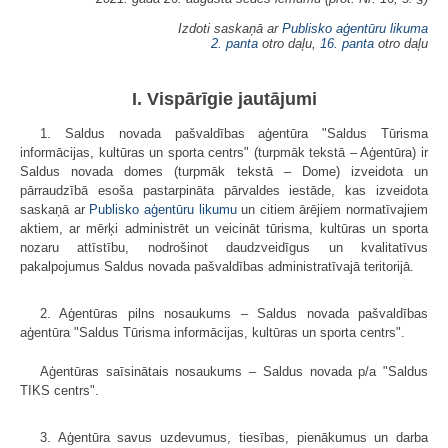
Izdoti saskaņā ar
Publisko aģentūru likuma
2. panta
otro daļu,
16. panta
otro daļu
I. Vispārīgie jautājumi
1. Saldus novada pašvaldības aģentūra "Saldus Tūrisma
informācijas, kultūras un sporta centrs" (turpmāk tekstā – Aģentūra) ir
Saldus novada domes (turpmāk tekstā – Dome) izveidota un
pārraudzībā esoša pastarpināta pārvaldes iestāde, kas izveidota
saskaņā ar
Publisko aģentūru likumu
un citiem ārējiem normatīvajiem
aktiem, ar mērķi administrēt un veicināt tūrisma, kultūras un sporta
nozaru attīstību, nodrošinot daudzveidīgus un kvalitatīvus
pakalpojumus Saldus novada pašvaldības administratīvajā teritorijā.
2. Aģentūras pilns nosaukums – Saldus novada pašvaldības
aģentūra "Saldus Tūrisma informācijas, kultūras un sporta centrs".
Aģentūras saīsinātais nosaukums – Saldus novada p/a "Saldus
TIKS centrs".
3. Aģentūra savus uzdevumus, tiesības, pienākumus un darba