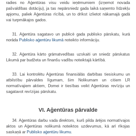
radies no Aģentūras visu veidu ieņēmumiem (izņemot novada
pašvaldības dotāciju), ja tas nepārsniedz gada laikā saņemto līdzekļu
apjomu, paliek Aģentūras rīcībā, un to drīkst izlietot nākamajā gadā
vai turpmākajos gados.
31. Aģentūra sagatavo un publicē gada publisko pārskatu, kurā
norāda
Publisko aģentūru likumā
noteikto informāciju.
32. Aģentūra kārto grāmatvedības uzskaiti un sniedz pārskatus
Likumā par budžeta un finanšu vadību noteiktajā kārtībā.
33. Lai kontrolētu Aģentūras finansiālās darbības tiesiskumu un
atbilstību pārvaldes līgumam, šim Nolikumam un citiem LR
normatīvajiem aktiem, Domei ir tiesības veikt Aģentūras revīziju un
sagatavot revīzijas pārskatu.
VI. Aģentūras pārvalde
34. Aģentūras darbu vada direktors, kurš pilda ārējos normatīvajos
aktos un Aģentūras nolikumā noteiktos uzdevumus, kā arī rīkojas
saskaņā ar
Publisko aģentūru likumu
.