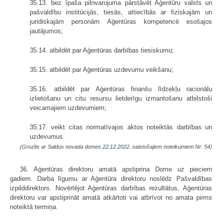
35.13. bez īpaša pilnvarojuma pārstāvēt Aģentūru valsts un
pašvaldību institūcijās, tiesās, attiecībās ar fiziskajām un
juridiskajām personām Aģentūras kompetencē esošajos
jautājumos;
35.14. atbildēt par Aģentūras darbības tiesiskumu;
35.15. atbildēt par Aģentūras uzdevumu veikšanu;
35.16. atbildēt par Aģentūras finanšu līdzekļu racionālu
izlietošanu un citu resursu lietderīgu izmantošanu atbilstoši
veicamajiem uzdevumiem;
35.17. veikt citas normatīvajos aktos noteiktās darbības un
uzdevumus.
(Grozīts ar Saldus novada domes
22.12.2022.
saistošajiem noteikumiem Nr. 54)
36. Aģentūras direktoru amatā apstiprina Dome uz pieciem
gadiem. Darba līgumu ar Aģentūra direktoru noslēdz Pašvaldības
izpilddirektors. Novērtējot Aģentūras darbības rezultātus, Aģentūras
direktoru var apstiprināt amatā atkārtoti vai atbrīvot no amata pirms
noteiktā termiņa.