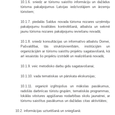
10.1.6. sniedz ar tūrismu saistīto informāciju un dažādus
tūrisma pakalpojumus Latvijas iedzīvotājiem un ārzemju
tūristiem;
10.1.7. piedalās Saldus novada tūrisma nozares uzņēmēju
pakalpojumu kvalitātes kontrolēšanā, atbalsta un sekmē
jaunu tūrisma nozares pakalpojumu ieviešanu novadā;
10.1.8. sniedz konsultācijas un informatīvo atbalstu Domei,
Pašvaldībai, tās struktūrvienībām, institūcijām un
organizācijām ar tūrismu saistītu projektu sagatavošanā, kā
arī iesaistās šo projektu izstrādē un realizēšanā novadā;
10.1.9. veic metodisko darbu gidu sagatavošanai;
10.1.10. vada tematiskas un pārskata ekskursijas;
10.1.11. organizē izglītojošus un mākslas pasākumus,
radošās darbnīcas tūristu grupām, tematiskās programmas,
lokālās vēstures apgūšanas nodarbības skolu jaunatnei, ar
tūrismu saistītus pasākumus un dažādas citas aktivitātes;
10.2. informācijas uzturēšanā un sniegšanā: