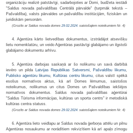
organizāciju realizē patstāvīgi, sadarbojoties ar Domi, budžeta iestādi
"Saldus novada pašvaldības Centrālā pārvalde" (turpmāk tekstā –
Pašvaldība), valsts pārvaldes un pašvaldību institūcijām, fiziskām un
juridiskām personām.
(Grozīts ar Saldus novada domes
29.02.2024.
saistošajiem noteikumiem Nr. 4)
4. Aģentūra kārto lietvedības dokumentus, izstrādājot atsevišķu
lietu nomenklatūru, un veido Aģentūras pastāvīgi glabājamo un ilgstoši
glabājamo dokumentu arhīvu.
5. Aģentūra darbojas saskaņā ar šo nolikumu un savā darbībā
ievēro un pilda
Latvijas Republikas Satversmi
,
Pašvaldību likumu
,
Publisko aģentūru likumu
,
Kultūras centru likumu
, citus valstī spēkā
esošus normatīvos aktus, kā arī Domes lēmumus, saistošos
noteikumus, nolikumus un citus Domes un Pašvaldības iekšējos
normatīvos dokumentus. Saldus novada pašvaldības aģentūrai
"Saldus Tūrisma informācijas, kultūras un sporta centrs" ir metodiskā
kultūras centra statuss.
(Grozīts ar Saldus novada domes
29.02.2024.
saistošajiem noteikumiem Nr. 4)
6. Aģentūra lieto veidlapu ar Saldus novada ģerboņa attēlu un pilnu
Aģentūras nosaukumu ar norādītiem rekvizītiem kā arī apaļo zīmogu