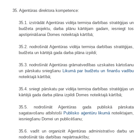
35. Aģentūras direktora kompetence:
35.1. izstrādāt Aģentūras vidēja termiņa darbības stratēģijas un
budžeta projektu, darba plānu kārtējam gadam, iesniegt tos
apstiprināšanai Domes noteiktajā kārtībā;
35.2. nodrošināt Aģentūras vidēja termiņa darbības stratēģijas,
budžeta un kārtējā gada darba plāna izpildi;
35.3. nodrošināt Aģentūras grāmatvedības uzskaites kārtošanu
un pārskatu sniegšanu
Likumā par budžetu un finanšu vadību
noteiktajā kārtībā;
35.4. sniegt pārskatu par vidēja termiņa darbības stratēģijas un
kārtējā gada darba plāna izpildi Domes noteiktajā kārtībā;
35.5. nodrošināt Aģentūras gada publiskā pārskata
sagatavošanu atbilstoši
Publisko aģentūru likumā
noteiktajam,
iesniegšanu Domei un publicēšanu;
35.6. vadīt un organizēt Aģentūras administratīvo darbu un
nodrošināt tās darbības nepārtrauktību;