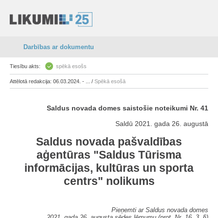
Darbības ar dokumentu
Tiesību akts:
spēkā esošs
Attēlotā redakcija: 06.03.2024. - ... /
Spēkā esošā
Saldus novada domes saistošie noteikumi Nr. 41
Saldū 2021. gada 26. augustā
Saldus novada pašvaldības
aģentūras "Saldus Tūrisma
informācijas, kultūras un sporta
centrs" nolikums
Pieņemti ar Saldus novada domes
2021. gada 26. augusta sēdes lēmumu (prot. Nr. 16, 3. §)