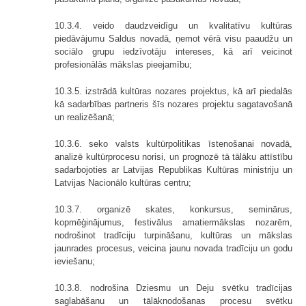
10.3.4. veido daudzveidīgu un kvalitatīvu kultūras
piedāvājumu Saldus novadā, ņemot vērā visu paaudžu un
sociālo grupu iedzīvotāju intereses, kā arī veicinot
profesionālās mākslas pieejamību;
10.3.5. izstrādā kultūras nozares projektus, kā arī piedalās
kā sadarbības partneris šīs nozares projektu sagatavošanā
un realizēšanā;
10.3.6. seko valsts kultūrpolitikas īstenošanai novadā,
analizē kultūrprocesu norisi, un prognozē tā tālāku attīstību
sadarbojoties ar Latvijas Republikas Kultūras ministriju un
Latvijas Nacionālo kultūras centru;
10.3.7. organizē skates, konkursus, seminārus,
kopmēģinājumus, festivālus amatiermākslas nozarēm,
nodrošinot tradīciju turpināšanu, kultūras un mākslas
jaunrades procesus, veicina jaunu novada tradīciju un godu
ieviešanu;
10.3.8. nodrošina Dziesmu un Deju svētku tradīcijas
saglabāšanu un tālāknodošanas procesu svētku