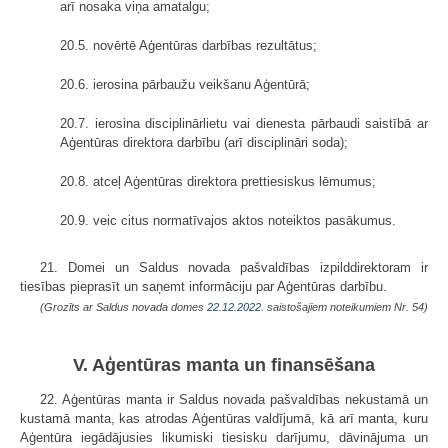
arī nosaka viņa amatalgu;
20.5. novērtē Aģentūras darbības rezultātus;
20.6. ierosina pārbaužu veikšanu Aģentūrā;
20.7. ierosina disciplinārlietu vai dienesta pārbaudi saistībā ar
Aģentūras direktora darbību (arī disciplināri soda);
20.8. atceļ Aģentūras direktora prettiesiskus lēmumus;
20.9. veic citus normatīvajos aktos noteiktos pasākumus.
21. Domei un Saldus novada pašvaldības izpilddirektoram ir
tiesības pieprasīt un saņemt informāciju par Aģentūras darbību.
(Grozīts ar Saldus novada domes
22.12.2022.
saistošajiem noteikumiem Nr. 54)
V. Aģentūras manta un finansēšana
22. Aģentūras manta ir Saldus novada pašvaldības nekustamā un
kustamā manta, kas atrodas Aģentūras valdījumā, kā arī manta, kuru
Aģentūra iegādājusies likumiski tiesisku darījumu, dāvinājuma un