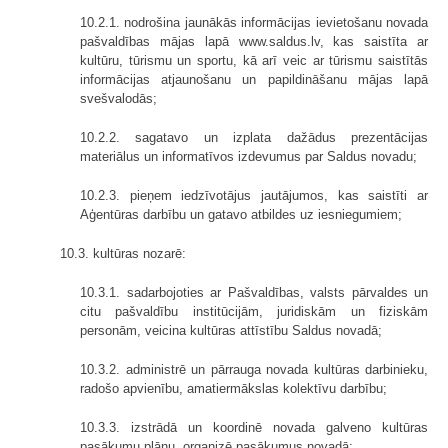
10.2.1. nodrošina jaunākās informācijas ievietošanu novada
pašvaldības mājas lapā www.saldus.lv, kas saistīta ar
kultūru, tūrismu un sportu, kā arī veic ar tūrismu saistītās
informācijas atjaunošanu un papildināšanu mājas lapā
svešvalodās;
10.2.2. sagatavo un izplata dažādus prezentācijas
materiālus un informatīvos izdevumus par Saldus novadu;
10.2.3. pieņem iedzīvotājus jautājumos, kas saistīti ar
Aģentūras darbību un gatavo atbildes uz iesniegumiem;
10.3. kultūras nozarē:
10.3.1. sadarbojoties ar Pašvaldības, valsts pārvaldes un
citu pašvaldību institūcijām, juridiskām un fiziskām
personām, veicina kultūras attīstību Saldus novadā;
10.3.2. administrē un pārrauga novada kultūras darbinieku,
radošo apvienību, amatiermākslas kolektīvu darbību;
10.3.3. izstrādā un koordinē novada galveno kultūras
pasākumu plānu, organizē pasākumus novadā;