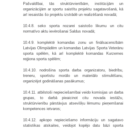
Pašvaldībai, tās struktūrvienībām, institūcijām un
organizācijām ar sportu saistītu projektu sagatavošanā, kā
arī iesaistās šo projektu izstrādē un realizēšanā novadā;
10.4.8. seko sporta nozarei saistošo likumu un citu
normatīvo aktu ievērošanai Saldus novadā;
10.4.9. komplektē komandas zonu un finālsacensībām
Latvijas Olimpiādēm un komandas Latvijas Sporta Veterānu
sporta spēlēm, kā arī komplektē komandas Kurzemes
reģiona sporta spēlēm;
10.4.10. nodrošina sporta darba organizatoru, biedrību,
treneru, sportistu morālo un materiālo stimulēšanu,
organizējot godināšanas pasākumus;
10.4.11. atbilstoši nepieciešamībai veido komisijas un darba
grupas, to darbā pieaicinot citu novada iestāžu,
struktūrvienību pārstāvjus atsevišķu lēmumu pieņemšanai
kompetences ietvaros;
10.4.12. apkopo nepieciešamo informāciju un sagatavo
statistikas atskaites, veidojot kopējo datu bāzi sporta