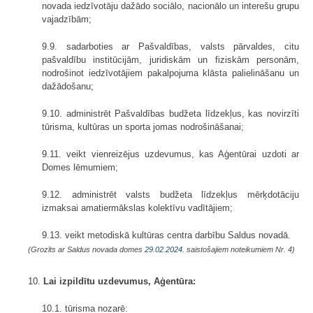
novada iedzīvotāju dažādo sociālo, nacionālo un interešu grupu
vajadzībām;
9.9. sadarboties ar Pašvaldības, valsts pārvaldes, citu
pašvaldību institūcijām, juridiskām un fiziskām personām,
nodrošinot iedzīvotājiem pakalpojuma klāsta palielināšanu un
dažādošanu;
9.10. administrēt Pašvaldības budžeta līdzekļus, kas novirzīti
tūrisma, kultūras un sporta jomas nodrošināšanai;
9.11. veikt vienreizējus uzdevumus, kas Aģentūrai uzdoti ar
Domes lēmumiem;
9.12. administrēt valsts budžeta līdzekļus mērķdotāciju
izmaksai amatiermākslas kolektīvu vadītājiem;
9.13. veikt metodiskā kultūras centra darbību Saldus novadā.
(Grozīts ar Saldus novada domes
29.02.2024.
saistošajiem noteikumiem Nr. 4)
10.
Lai izpildītu uzdevumus, Aģentūra:
10.1. tūrisma nozarē: