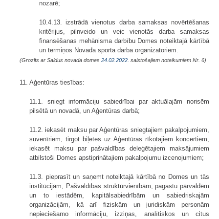
nozarē;
10.4.13. izstrādā vienotus darba samaksas novērtēšanas
kritērijus, pilnveido un veic vienotās darba samaksas
finansēšanas mehānisma darbību Domes noteiktajā kārtībā
un termiņos Novada sporta darba organizatoriem.
(Grozīts ar Saldus novada domes
24.02.2022.
saistošajiem noteikumiem Nr. 6)
11. Aģentūras tiesības:
11.1. sniegt informāciju sabiedrībai par aktuālajām norisēm
pilsētā un novadā, un Aģentūras darbā;
11.2. iekasēt maksu par Aģentūras sniegtajiem pakalpojumiem,
suvenīriem, tirgot biļetes uz Aģentūras rīkotajiem koncertiem,
iekasēt maksu par pašvaldības deleģētajiem maksājumiem
atbilstoši Domes apstiprinātajiem pakalpojumu izcenojumiem;
11.3. pieprasīt un saņemt noteiktajā kārtībā no Domes un tās
institūcijām, Pašvaldības struktūrvienībām, pagastu pārvaldēm
un to iestādēm, kapitālsabiedrībām un sabiedriskajām
organizācijām, kā arī fiziskām un juridiskām personām
nepieciešamo informāciju, izziņas, analītiskos un citus