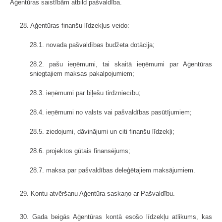
Aģentūras saistībām atbild pašvaldība.
28. Aģentūras finanšu līdzekļus veido:
28.1. novada pašvaldības budžeta dotācija;
28.2. pašu ieņēmumi, tai skaitā ieņēmumi par Aģentūras
sniegtajiem maksas pakalpojumiem;
28.3. ieņēmumi par biļešu tirdzniecību;
28.4. ieņēmumi no valsts vai pašvaldības pasūtījumiem;
28.5. ziedojumi, dāvinājumi un citi finanšu līdzekļi;
28.6. projektos gūtais finansējums;
28.7. maksa par pašvaldības deleģētajiem maksājumiem.
29. Kontu atvēršanu Aģentūra saskaņo ar Pašvaldību.
30. Gada beigās Aģentūras kontā esošo līdzekļu atlikums, kas