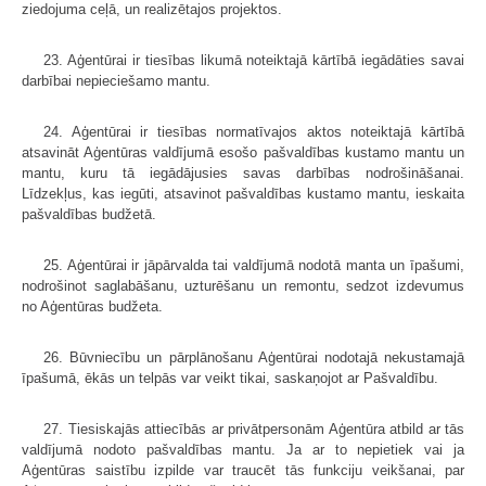
ziedojuma ceļā, un realizētajos projektos.
23. Aģentūrai ir tiesības likumā noteiktajā kārtībā iegādāties savai
darbībai nepieciešamo mantu.
24. Aģentūrai ir tiesības normatīvajos aktos noteiktajā kārtībā
atsavināt Aģentūras valdījumā esošo pašvaldības kustamo mantu un
mantu, kuru tā iegādājusies savas darbības nodrošināšanai.
Līdzekļus, kas iegūti, atsavinot pašvaldības kustamo mantu, ieskaita
pašvaldības budžetā.
25. Aģentūrai ir jāpārvalda tai valdījumā nodotā manta un īpašumi,
nodrošinot saglabāšanu, uzturēšanu un remontu, sedzot izdevumus
no Aģentūras budžeta.
26. Būvniecību un pārplānošanu Aģentūrai nodotajā nekustamajā
īpašumā, ēkās un telpās var veikt tikai, saskaņojot ar Pašvaldību.
27. Tiesiskajās attiecībās ar privātpersonām Aģentūra atbild ar tās
valdījumā nodoto pašvaldības mantu. Ja ar to nepietiek vai ja
Aģentūras saistību izpilde var traucēt tās funkciju veikšanai, par