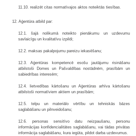
11.10. realizēt citas normatīvajos aktos noteiktās tiesības.
12. Aģentūra atbild par:
12.1. šajā nolikumā noteikto pienākumu un uzdevumu
savlaicīgu un kvalitatīvu izpildi;
12.2. maksas pakalpojumu pareizu iekasēšanu;
12.3. Aģentūras kompetencē esošu jautājumu risināšanu
atbilstoši Domes un Pašvaldības nostādnēm, prasībām un
sabiedrības interesēm;
12.4. lietvedības kārtošanu un Aģentūras arhīva kārtošanu
atbilstoši normatīviem aktiem un prasībām;
12.5. telpu un materiālo vērtību un tehniskās bāzes
saglabāšanu un pilnveidošanu;
12.6. personas sensitīvo datu neizpaušanu, personu
informācijas konfidencialitātes saglabāšanu, vai tādas privātas
informācija saglabāšanu, kura iegūta, pildot darba uzdevumus.