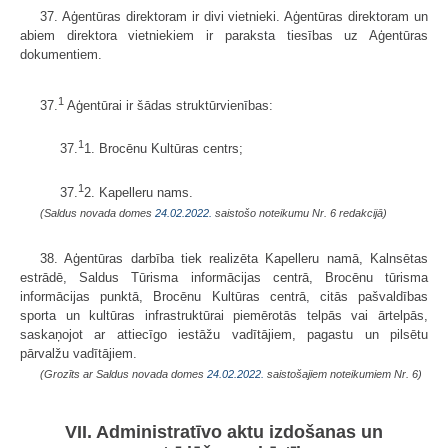
37. Aģentūras direktoram ir divi vietnieki. Aģentūras direktoram un
abiem direktora vietniekiem ir paraksta tiesības uz Aģentūras
dokumentiem.
1
37.
Aģentūrai ir šādas struktūrvienības:
1
37.
1. Brocēnu Kultūras centrs;
1
37.
2. Kapelleru nams.
(Saldus novada domes
24.02.2022.
saistošo noteikumu Nr. 6 redakcijā)
38. Aģentūras darbība tiek realizēta Kapelleru namā, Kalnsētas
estrādē, Saldus Tūrisma informācijas centrā, Brocēnu tūrisma
informācijas punktā, Brocēnu Kultūras centrā, citās pašvaldības
sporta un kultūras infrastruktūrai piemērotās telpās vai ārtelpās,
saskaņojot ar attiecīgo iestāžu vadītājiem, pagastu un pilsētu
pārvalžu vadītājiem.
(Grozīts ar Saldus novada domes
24.02.2022.
saistošajiem noteikumiem Nr. 6)
VII. Administratīvo aktu izdošanas un