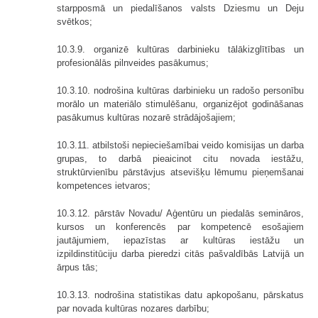
starpposmā un piedalīšanos valsts Dziesmu un Deju
svētkos;
10.3.9. organizē kultūras darbinieku tālākizglītības un
profesionālās pilnveides pasākumus;
10.3.10. nodrošina kultūras darbinieku un radošo personību
morālo un materiālo stimulēšanu, organizējot godināšanas
pasākumus kultūras nozarē strādājošajiem;
10.3.11. atbilstoši nepieciešamībai veido komisijas un darba
grupas, to darbā pieaicinot citu novada iestāžu,
struktūrvienību pārstāvjus atsevišķu lēmumu pieņemšanai
kompetences ietvaros;
10.3.12. pārstāv Novadu/ Aģentūru un piedalās semināros,
kursos un konferencēs par kompetencē esošajiem
jautājumiem, iepazīstas ar kultūras iestāžu un
izpildinstitūciju darba pieredzi citās pašvaldībās Latvijā un
ārpus tās;
10.3.13. nodrošina statistikas datu apkopošanu, pārskatus
par novada kultūras nozares darbību;