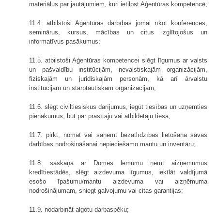
materiālus par jautājumiem, kuri ietilpst Aģentūras kompetencē;
11.4. atbilstoši Aģentūras darbības jomai rīkot konferences,
seminārus, kursus, mācības un citus izglītojošus un
informatīvus pasākumus;
11.5. atbilstoši Aģentūras kompetencei slēgt līgumus ar valsts
un pašvaldību institūcijām, nevalstiskajām organizācijām,
fiziskajām un juridiskajām personām, kā arī ārvalstu
institūcijām un starptautiskām organizācijām;
11.6. slēgt civiltiesiskus darījumus, iegūt tiesības un uzņemties
pienākumus, būt par prasītāju vai atbildētāju tiesā;
11.7. pirkt, nomāt vai saņemt bezatlīdzības lietošanā savas
darbības nodrošināšanai nepieciešamo mantu un inventāru;
11.8. saskaņā ar Domes lēmumu ņemt aizņēmumus
kredītiestādēs, slēgt aizdevuma līgumus, ieķīlāt valdījumā
esošo īpašumu/mantu aizdevuma vai aizņēmuma
nodrošinājumam, sniegt galvojumu vai citas garantijas;
11.9. nodarbināt algotu darbaspēku;