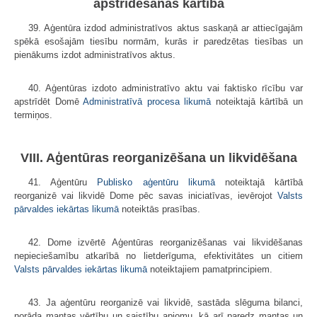
apstrīdēšanas kārtība
39. Aģentūra izdod administratīvos aktus saskaņā ar attiecīgajām
spēkā esošajām tiesību normām, kurās ir paredzētas tiesības un
pienākums izdot administratīvos aktus.
40. Aģentūras izdoto administratīvo aktu vai faktisko rīcību var
apstrīdēt Domē
Administratīvā procesa likumā
noteiktajā kārtībā un
termiņos.
VIII. Aģentūras reorganizēšana un likvidēšana
41. Aģentūru
Publisko aģentūru likumā
noteiktajā kārtībā
reorganizē vai likvidē Dome pēc savas iniciatīvas, ievērojot
Valsts
pārvaldes iekārtas likumā
noteiktās prasības.
42. Dome izvērtē Aģentūras reorganizēšanas vai likvidēšanas
nepieciešamību atkarībā no lietderīguma, efektivitātes un citiem
Valsts pārvaldes iekārtas likumā
noteiktajiem pamatprincipiem.
43. Ja aģentūru reorganizē vai likvidē, sastāda slēguma bilanci,
norāda mantas vērtību un saistību apjomu, kā arī paredz mantas un