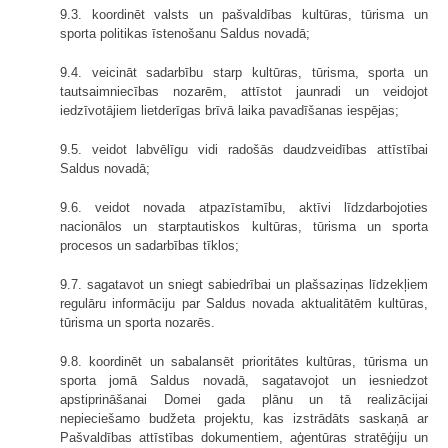
9.3. koordinēt valsts un pašvaldības kultūras, tūrisma un
sporta politikas īstenošanu Saldus novadā;
9.4. veicināt sadarbību starp kultūras, tūrisma, sporta un
tautsaimniecības nozarēm, attīstot jaunradi un veidojot
iedzīvotājiem lietderīgas brīvā laika pavadīšanas iespējas;
9.5. veidot labvēlīgu vidi radošās daudzveidības attīstībai
Saldus novadā;
9.6. veidot novada atpazīstamību, aktīvi līdzdarbojoties
nacionālos un starptautiskos kultūras, tūrisma un sporta
procesos un sadarbības tīklos;
9.7. sagatavot un sniegt sabiedrībai un plašsaziņas līdzekļiem
regulāru informāciju par Saldus novada aktualitātēm kultūras,
tūrisma un sporta nozarēs.
9.8. koordinēt un sabalansēt prioritātes kultūras, tūrisma un
sporta jomā Saldus novadā, sagatavojot un iesniedzot
apstiprināšanai Domei gada plānu un tā realizācijai
nepieciešamo budžeta projektu, kas izstrādāts saskaņā ar
Pašvaldības attīstības dokumentiem, aģentūras stratēģiju un