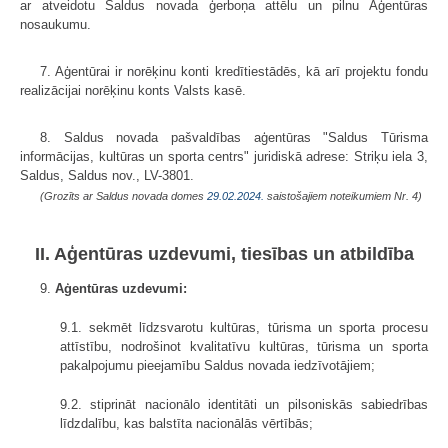
ar atveidotu Saldus novada ģerboņa attēlu un pilnu Aģentūras
nosaukumu.
7. Aģentūrai ir norēķinu konti kredītiestādēs, kā arī projektu fondu
realizācijai norēķinu konts Valsts kasē.
8. Saldus novada pašvaldības aģentūras "Saldus Tūrisma
informācijas, kultūras un sporta centrs" juridiskā adrese: Striķu iela 3,
Saldus, Saldus nov., LV-3801.
(Grozīts ar Saldus novada domes
29.02.2024.
saistošajiem noteikumiem Nr. 4)
II. Aģentūras uzdevumi, tiesības un atbildība
9.
Aģentūras uzdevumi:
9.1. sekmēt līdzsvarotu kultūras, tūrisma un sporta procesu
attīstību, nodrošinot kvalitatīvu kultūras, tūrisma un sporta
pakalpojumu pieejamību Saldus novada iedzīvotājiem;
9.2. stiprināt nacionālo identitāti un pilsoniskās sabiedrības
līdzdalību, kas balstīta nacionālās vērtībās;