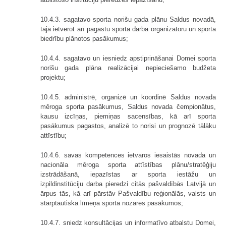
10.4.3. sagatavo sporta norišu gada plānu Saldus novadā,
tajā ietverot arī pagastu sporta darba organizatoru un sporta
biedrību plānotos pasākumus;
10.4.4. sagatavo un iesniedz apstiprināšanai Domei sporta
norišu gada plāna realizācijai nepieciešamo budžeta
projektu;
10.4.5. administrē, organizē un koordinē Saldus novada
mēroga sporta pasākumus, Saldus novada čempionātus,
kausu izcīņas, piemiņas sacensības, kā arī sporta
pasākumus pagastos, analizē to norisi un prognozē tālāku
attīstību;
10.4.6. savas kompetences ietvaros iesaistās novada un
nacionāla mēroga sporta attīstības plānu/stratēģiju
izstrādāšanā, iepazīstas ar sporta iestāžu un
izpildinstitūciju darba pieredzi citās pašvaldībās Latvijā un
ārpus tās, kā arī pārstāv Pašvaldību reģionālās, valsts un
starptautiska līmeņa sporta nozares pasākumos;
10.4.7. sniedz konsultācijas un informatīvo atbalstu Domei,