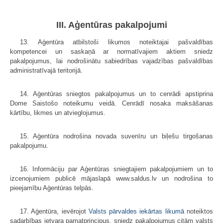
III. Aģentūras pakalpojumi
13. Aģentūra atbilstoši likumos noteiktajai pašvaldības
kompetencei un saskaņā ar normatīvajiem aktiem sniedz
pakalpojumus, lai nodrošinātu sabiedrības vajadzības pašvaldības
administratīvajā teritorijā.
14. Aģentūras sniegtos pakalpojumus un to cenrādi apstiprina
Dome Saistošo noteikumu veidā. Cenrādī nosaka maksāšanas
kārtību, likmes un atvieglojumus.
15. Aģentūra nodrošina novada suvenīru un biļešu tirgošanas
pakalpojumu.
16. Informāciju par Aģentūras sniegtajiem pakalpojumiem un to
izcenojumiem publicē mājaslapā www.saldus.lv un nodrošina to
pieejamību Aģentūras telpās.
17. Aģentūra, ievērojot
Valsts pārvaldes iekārtas likumā
noteiktos
sadarbības ietvara pamatprincipus, sniedz pakalpojumus citām valsts