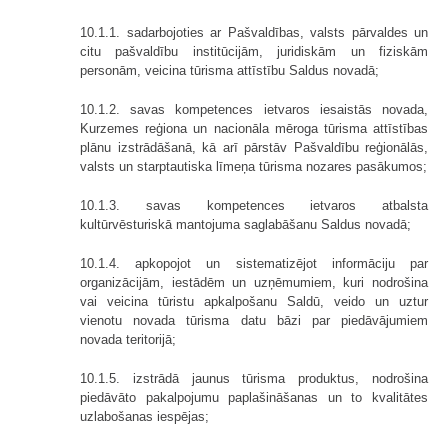
10.1.1. sadarbojoties ar Pašvaldības, valsts pārvaldes un
citu pašvaldību institūcijām, juridiskām un fiziskām
personām, veicina tūrisma attīstību Saldus novadā;
10.1.2. savas kompetences ietvaros iesaistās novada,
Kurzemes reģiona un nacionāla mēroga tūrisma attīstības
plānu izstrādāšanā, kā arī pārstāv Pašvaldību reģionālās,
valsts un starptautiska līmeņa tūrisma nozares pasākumos;
10.1.3. savas kompetences ietvaros atbalsta
kultūrvēsturiskā mantojuma saglabāšanu Saldus novadā;
10.1.4. apkopojot un sistematizējot informāciju par
organizācijām, iestādēm un uzņēmumiem, kuri nodrošina
vai veicina tūristu apkalpošanu Saldū, veido un uztur
vienotu novada tūrisma datu bāzi par piedāvājumiem
novada teritorijā;
10.1.5. izstrādā jaunus tūrisma produktus, nodrošina
piedāvāto pakalpojumu paplašināšanas un to kvalitātes
uzlabošanas iespējas;