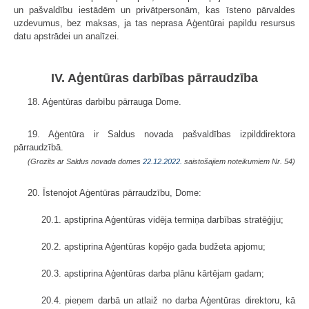
un pašvaldību iestādēm un privātpersonām, kas īsteno pārvaldes
uzdevumus, bez maksas, ja tas neprasa Aģentūrai papildu resursus
datu apstrādei un analīzei.
IV. Aģentūras darbības pārraudzība
18. Aģentūras darbību pārrauga Dome.
19. Aģentūra ir Saldus novada pašvaldības izpilddirektora
pārraudzībā.
(Grozīts ar Saldus novada domes
22.12.2022.
saistošajiem noteikumiem Nr. 54)
20. Īstenojot Aģentūras pārraudzību, Dome:
20.1. apstiprina Aģentūras vidēja termiņa darbības stratēģiju;
20.2. apstiprina Aģentūras kopējo gada budžeta apjomu;
20.3. apstiprina Aģentūras darba plānu kārtējam gadam;
20.4. pieņem darbā un atlaiž no darba Aģentūras direktoru, kā