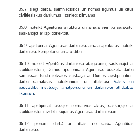
35.7. slēgt darba, saimnieciskos un nomas līgumus un citus
civiltiesiskus darījumus, izsniegt pilnvaras;
35.8. noteikt Aģentūras struktūru un amata vienību sarakstu,
saskaņojot ar izpilddirektoru;
35.9. apstiprināt Aģentūras darbinieku amata aprakstus, noteikt
darbinieku kompetenci un atbildību;
35.10. noteikt Aģentūras darbinieku atalgojumu, saskaņojot ar
izpilddirektoru; Domes apstiprinātā Aģentūras budžeta darba
samaksas fonda ietvaros saskaņā ar Domes apstiprinātiem
darba samaksas noteikumiem un atbilstoši
Valsts un
pašvaldību institūciju amatpersonu un darbinieku atlīdzības
likumam
;
35.11. apstiprināt iekšējos normatīvos aktus, saskaņojot ar
izpilddirektoru, izdot rīkojumus Aģentūras darbiniekiem;
35.12. pieņemt darbā un atlaist no darba Aģentūras
darbiniekus;