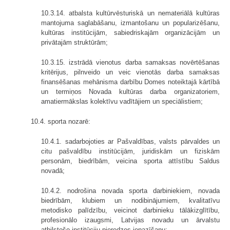
10.3.14. atbalsta kultūrvēsturiskā un nemateriālā kultūras
mantojuma saglabāšanu, izmantošanu un popularizēšanu,
kultūras institūcijām, sabiedriskajām organizācijām un
privātajām struktūrām;
10.3.15. izstrādā vienotus darba samaksas novērtēšanas
kritērijus, pilnveido un veic vienotās darba samaksas
finansēšanas mehānisma darbību Domes noteiktajā kārtībā
un termiņos Novada kultūras darba organizatoriem,
amatiermākslas kolektīvu vadītājiem un speciālistiem;
10.4. sporta nozarē:
10.4.1. sadarbojoties ar Pašvaldības, valsts pārvaldes un
citu pašvaldību institūcijām, juridiskām un fiziskām
personām, biedrībām, veicina sporta attīstību Saldus
novadā;
10.4.2. nodrošina novada sporta darbiniekiem, novada
biedrībām, klubiem un nodibinājumiem, kvalitatīvu
metodisko palīdzību, veicinot darbinieku tālākizglītību,
profesionālo izaugsmi, Latvijas novadu un ārvalstu
atbilstošo institūciju pieredzes iepazīšanu;