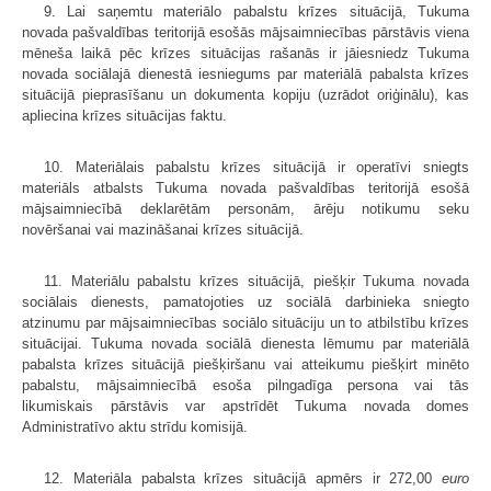
9. Lai saņemtu materiālo pabalstu krīzes situācijā, Tukuma
novada pašvaldības teritorijā esošās mājsaimniecības pārstāvis viena
mēneša laikā pēc krīzes situācijas rašanās ir jāiesniedz Tukuma
novada sociālajā dienestā iesniegums par materiālā pabalsta krīzes
situācijā pieprasīšanu un dokumenta kopiju (uzrādot oriģinālu), kas
apliecina krīzes situācijas faktu.
10. Materiālais pabalstu krīzes situācijā ir operatīvi sniegts
materiāls atbalsts Tukuma novada pašvaldības teritorijā esošā
mājsaimniecībā deklarētām personām, ārēju notikumu seku
novēršanai vai mazināšanai krīzes situācijā.
11. Materiālu pabalstu krīzes situācijā, piešķir Tukuma novada
sociālais dienests, pamatojoties uz sociālā darbinieka sniegto
atzinumu par mājsaimniecības sociālo situāciju un to atbilstību krīzes
situācijai. Tukuma novada sociālā dienesta lēmumu par materiālā
pabalsta krīzes situācijā piešķiršanu vai atteikumu piešķirt minēto
pabalstu, mājsaimniecībā esoša pilngadīga persona vai tās
likumiskais pārstāvis var apstrīdēt Tukuma novada domes
Administratīvo aktu strīdu komisijā.
12. Materiāla pabalsta krīzes situācijā apmērs ir 272,00
euro