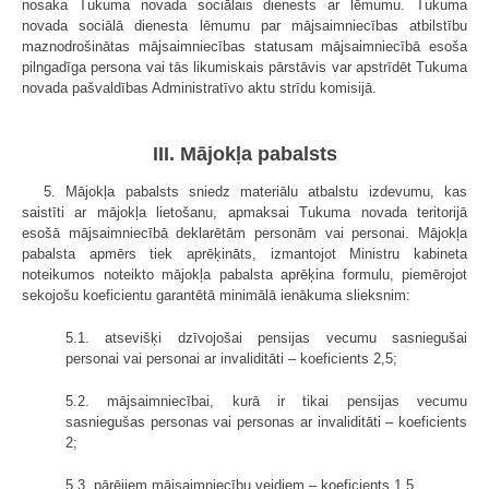
nosaka Tukuma novada sociālais dienests ar lēmumu. Tukuma
novada sociālā dienesta lēmumu par mājsaimniecības atbilstību
maznodrošinātas mājsaimniecības statusam mājsaimniecībā esoša
pilngadīga persona vai tās likumiskais pārstāvis var apstrīdēt Tukuma
novada pašvaldības Administratīvo aktu strīdu komisijā.
III. Mājokļa pabalsts
5. Mājokļa pabalsts sniedz materiālu atbalstu izdevumu, kas
saistīti ar mājokļa lietošanu, apmaksai Tukuma novada teritorijā
esošā mājsaimniecībā deklarētām personām vai personai. Mājokļa
pabalsta apmērs tiek aprēķināts, izmantojot Ministru kabineta
noteikumos noteikto mājokļa pabalsta aprēķina formulu, piemērojot
sekojošu koeficientu garantētā minimālā ienākuma slieksnim:
5.1. atsevišķi dzīvojošai pensijas vecumu sasniegušai
personai vai personai ar invaliditāti – koeficients 2,5;
5.2. mājsaimniecībai, kurā ir tikai pensijas vecumu
sasniegušas personas vai personas ar invaliditāti – koeficients
2;
5.3. pārējiem mājsaimniecību veidiem – koeficients 1,5.