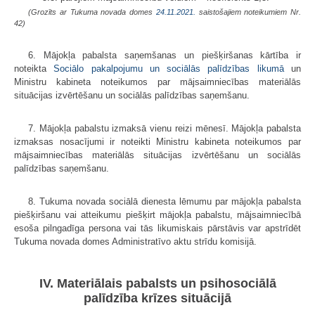
(Grozīts ar Tukuma novada domes
24.11.2021.
saistošajiem noteikumiem Nr.
42)
6. Mājokļa pabalsta saņemšanas un piešķiršanas kārtība ir
noteikta
Sociālo pakalpojumu un sociālās palīdzības likumā
un
Ministru kabineta noteikumos par mājsaimniecības materiālās
situācijas izvērtēšanu un sociālās palīdzības saņemšanu.
7. Mājokļa pabalstu izmaksā vienu reizi mēnesī. Mājokļa pabalsta
izmaksas nosacījumi ir noteikti Ministru kabineta noteikumos par
mājsaimniecības materiālās situācijas izvērtēšanu un sociālās
palīdzības saņemšanu.
8. Tukuma novada sociālā dienesta lēmumu par mājokļa pabalsta
piešķiršanu vai atteikumu piešķirt mājokļa pabalstu, mājsaimniecībā
esoša pilngadīga persona vai tās likumiskais pārstāvis var apstrīdēt
Tukuma novada domes Administratīvo aktu strīdu komisijā.
IV. Materiālais pabalsts un psihosociālā
palīdzība krīzes situācijā