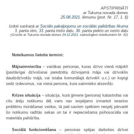
APSTIPRINĀTI
ar Tukuma novada domes
25.08.2021.
lēmumu (prot. Nr. 17, 1. §)
Izdoti saskaņā ar
Sociālo pakalpojumu un sociālās palīdzības likuma
3. panta otro,
33.
panta trešo daļu,
36.
panta piekto un sesto daļu
(Grozīts ar Tukuma novada domes
24.11.2021.
saistošajiem noteikumiem Nr. 42)
Noteikumos lietotie termini:
Mājsaimniecība
– vairākas personas, kuras dzīvo vienā mājoklī
(pastāvīgai dzīvošanai paredzēta dzīvojamā māja vai dzīvoklis
daudzdzīvokļu mājā, vai istaba komunālajā dzīvoklī u.c.) un kopīgi
sedz izdevumus, vai viena persona, kura saimnieko atsevišķi.
Krīzes situācija
– situācija, kurā ģimene (persona) katastrofas vai
citu ārēju notikumu dēļ vairs nav iespējams izmantot ierastos
problēmu risināšanas veidus, tā pati saviem spēkiem nespēj pārvarēt
šo notikumu radītās sekas un tai ir nepieciešama psihosociāla vai
materiāla palīdzība.
Sociālā funkcionēšana
– personas spējas darboties dzīvei