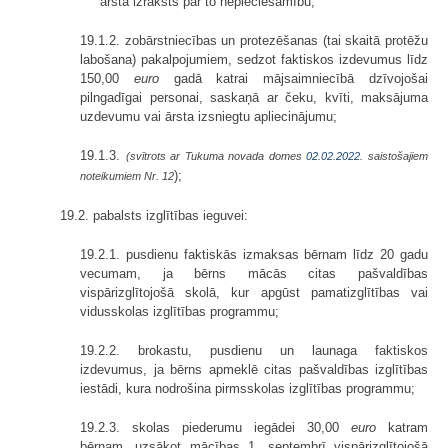
ārsta izraksts par to nepieciešamību;
19.1.2. zobārstniecības un protezēšanas (tai skaitā protēžu
labošana) pakalpojumiem, sedzot faktiskos izdevumus līdz
150,00
euro
gadā katrai mājsaimniecībā dzīvojošai
pilngadīgai personai, saskaņā ar čeku, kvīti, maksājuma
uzdevumu vai ārsta izsniegtu apliecinājumu;
19.1.3.
(svītrots ar Tukuma novada domes
02.02.2022.
saistošajiem
);
noteikumiem Nr. 12
19.2. pabalsts izglītības ieguvei:
19.2.1. pusdienu faktiskās izmaksas bērnam līdz 20 gadu
vecumam, ja bērns mācās citas pašvaldības
vispārizglītojošā skolā, kur apgūst pamatizglītības vai
vidusskolas izglītības programmu;
19.2.2. brokastu, pusdienu un launaga faktiskos
izdevumus, ja bērns apmeklē citas pašvaldības izglītības
iestādi, kura nodrošina pirmsskolas izglītības programmu;
19.2.3. skolas piederumu iegādei 30,00
euro
katram
bērnam, uzsākot mācības 1. septembrī vispārizglītojošā