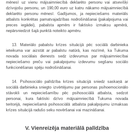
mēnesī uz vienu mājsaimniecībā deklarēto personu vai atsevišķi
dzīvojošu personu, un 190,00
euro
uz katru nākamo mājsaimniecībā
deklarēto personu mēnesī. Gadījumos, ja nepieciešams materiāls
atbalsts konkrētas pamatvajadzības nodrošināšanai (pakalpojuma vai
preces iegādei), pabalsta apmērs ir faktisko izmaksu apmērā,
nepārsniedzot šajā punktā noteikto apmēru.
13. Materiālo pabalstu krīzes situācijā pēc sociālā darbinieka
ieteikuma var aizstāt ar pabalstu natūrā, kas nozīmē, ka Tukuma
novada sociālais dienests sedz izdevumus par mājsaimniecībai
nepieciešamo preču vai pakalpojumu izdevumu segšanu sociālo
funkcionēšanas spēju nodrošināšanai.
14. Psihosociālo palīdzība krīzes situācijā sniedz saskaņā ar
sociālā darbinieka sniegto izvērtējumu par personas psihoemocionālo
stāvokli un nepieciešamību pēc psihosociālā atbalsta, sedzot
personai, kura faktiski dzīvo mājsaimniecībā Tukuma novada
teritorijā, nepieciešamā psihosociālā atbalsta pakalpojumu izmaksas
krīzes situācijā radušo seku novēršanai vai mazināšanai.
V. Vienreizēja materiālā palīdzība