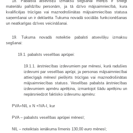
18. Pabalsta atsevišķu izmaksu segšanai mērķis ir sniegt
materiālu palīdzību personām, ja tā dzīvo mājsaimniecībā, kura
kvalificējas trūcīgas vai maznodrošinātas mājsaimniecības statusa
saņemšanai un ir deklarēta Tukuma novadā sociālās funkcionēšanas
un neatkarīgas dzīves veicināšanai.
19. Tukuma novadā noteiktie pabalsti atsevišķu izmaksu
segšanai:
19.1. pabalsts veselības aprūpei:
19.1.1. ārstniecības izdevumiem par mēnesi, kurā radušies
izdevumi par veselības aprūpi, ja personas mājsaimniecībai
attiecīgajā mēnesī piešķirts trūcīgas vai maznodrošinātas
mājsaimniecības statuss. Veselības pabalsta ārstniecības
izdevumiem apmēru aprēķina, izmantojot šādu aprēķinu un
nepārsniedzot faktisko izdevumu apmēru:
PVA=NIL x N +IVA-I, kur
PVA – pabalsts veselības aprūpei mēnesī;
NIL – noteiktais ienākuma līmenis 130,00
euro
mēnesī;