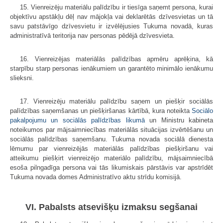
15. Vienreizēju materiālu palīdzību ir tiesīga saņemt persona, kurai
objektīvu apstākļu dēļ nav mājokļa vai deklarētās dzīvesvietas un tā
savu patstāvīgo dzīvesvietu ir izvēlējusies Tukuma novadā, kuras
administratīvā teritorija nav personas pēdējā dzīvesvieta.
16. Vienreizējas materiālās palīdzības apmēru aprēķina, kā
starpību starp personas ienākumiem un garantēto minimālo ienākumu
slieksni.
17. Vienreizēju materiālu palīdzību saņem un piešķir sociālās
palīdzības saņemšanas un piešķiršanas kārtībā, kura noteikta
Sociālo
pakalpojumu un sociālās palīdzības likumā
un Ministru kabineta
noteikumos par mājsaimniecības materiālās situācijas izvērtēšanu un
sociālās palīdzības saņemšanu. Tukuma novada sociālā dienesta
lēmumu par vienreizējās materiālās palīdzības piešķiršanu vai
atteikumu piešķirt vienreizējo materiālo palīdzību, mājsaimniecībā
esoša pilngadīga persona vai tās likumiskais pārstāvis var apstrīdēt
Tukuma novada domes Administratīvo aktu strīdu komisijā.
VI. Pabalsts atsevišķu izmaksu segšanai