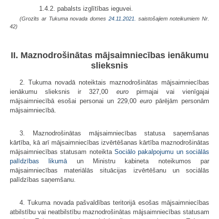
1.4.2. pabalsts izglītības ieguvei.
(Grozīts ar Tukuma novada domes
24.11.2021.
saistošajiem noteikumiem Nr.
42)
II. Maznodrošinātas mājsaimniecības ienākumu
slieksnis
2. Tukuma novadā noteiktais maznodrošinātas mājsaimniecības
ienākumu slieksnis ir 327,00
euro
pirmajai vai vienīgajai
mājsaimniecībā esošai personai un 229,00
euro
pārējām personām
mājsaimniecībā.
3. Maznodrošinātas mājsaimniecības statusa saņemšanas
kārtība, kā arī mājsaimniecības izvērtēšanas kārtība maznodrošinātas
mājsaimniecības statusam noteikta
Sociālo pakalpojumu un sociālās
palīdzības likumā
un Ministru kabineta noteikumos par
mājsaimniecības materiālās situācijas izvērtēšanu un sociālās
palīdzības saņemšanu.
4. Tukuma novada pašvaldības teritorijā esošas mājsaimniecības
atbilstību vai neatbilstību maznodrošinātas mājsaimniecības statusam