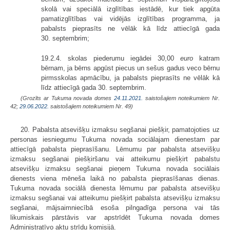
skolā vai speciālā izglītības iestādē, kur tiek apgūta
pamatizglītības vai vidējās izglītības programma, ja
pabalsts pieprasīts ne vēlāk kā līdz attiecīgā gada
30. septembrim;
19.2.4. skolas piederumu iegādei 30,00
euro
katram
bērnam, ja bērns apgūst piecus un sešus gadus veco bērnu
pirmsskolas apmācību, ja pabalsts pieprasīts ne vēlāk kā
līdz attiecīgā gada 30. septembrim.
(Grozīts ar Tukuma novada domes
24.11.2021.
saistošajiem noteikumiem Nr.
42;
29.06.2022.
saistošajiem noteikumiem Nr. 49)
20. Pabalsta atsevišķu izmaksu segšanai piešķir, pamatojoties uz
personas iesniegumu Tukuma novada sociālajam dienestam par
attiecīgā pabalsta pieprasīšanu. Lēmumu par pabalsta atsevišķu
izmaksu segšanai piešķiršanu vai atteikumu piešķirt pabalstu
atsevišķu izmaksu segšanai pieņem Tukuma novada sociālais
dienests viena mēneša laikā no pabalsta pieprasīšanas dienas.
Tukuma novada sociālā dienesta lēmumu par pabalsta atsevišķu
izmaksu segšanai vai atteikumu piešķirt pabalsta atsevišķu izmaksu
segšanai, mājsaimniecībā esoša pilngadīga persona vai tās
likumiskais pārstāvis var apstrīdēt Tukuma novada domes
Administratīvo aktu strīdu komisijā.