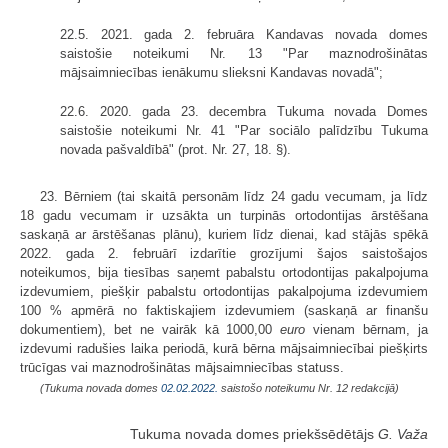
22.5. 2021. gada 2. februāra Kandavas novada domes
saistošie noteikumi Nr. 13 "Par maznodrošinātas
mājsaimniecības ienākumu slieksni Kandavas novadā";
22.6. 2020. gada 23. decembra Tukuma novada Domes
saistošie noteikumi Nr. 41 "Par sociālo palīdzību Tukuma
novada pašvaldībā" (prot. Nr. 27, 18. §).
23. Bērniem (tai skaitā personām līdz 24 gadu vecumam, ja līdz
18 gadu vecumam ir uzsākta un turpinās ortodontijas ārstēšana
saskaņā ar ārstēšanas plānu), kuriem līdz dienai, kad stājās spēkā
2022. gada 2. februārī izdarītie grozījumi šajos saistošajos
noteikumos, bija tiesības saņemt pabalstu ortodontijas pakalpojuma
izdevumiem, piešķir pabalstu ortodontijas pakalpojuma izdevumiem
100 % apmērā no faktiskajiem izdevumiem (saskaņā ar finanšu
dokumentiem), bet ne vairāk kā 1000,00
euro
vienam bērnam, ja
izdevumi radušies laika periodā, kurā bērna mājsaimniecībai piešķirts
trūcīgas vai maznodrošinātas mājsaimniecības statuss.
(Tukuma novada domes
02.02.2022.
saistošo noteikumu Nr. 12 redakcijā)
Tukuma novada domes priekšsēdētājs
G. Važa