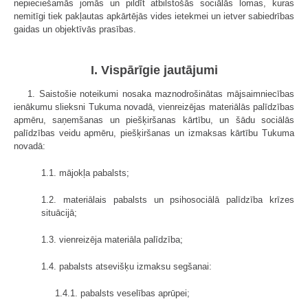
nepieciešamās jomās un pildīt atbilstošās sociālās lomas, kuras
nemitīgi tiek pakļautas apkārtējās vides ietekmei un ietver sabiedrības
gaidas un objektīvās prasības.
I. Vispārīgie jautājumi
1. Saistošie noteikumi nosaka maznodrošinātas mājsaimniecības
ienākumu slieksni Tukuma novadā, vienreizējas materiālās palīdzības
apmēru, saņemšanas un piešķiršanas kārtību, un šādu sociālās
palīdzības veidu apmēru, piešķiršanas un izmaksas kārtību Tukuma
novadā:
1.1. mājokļa pabalsts;
1.2. materiālais pabalsts un psihosociālā palīdzība krīzes
situācijā;
1.3. vienreizēja materiāla palīdzība;
1.4. pabalsts atsevišķu izmaksu segšanai:
1.4.1. pabalsts veselības aprūpei;