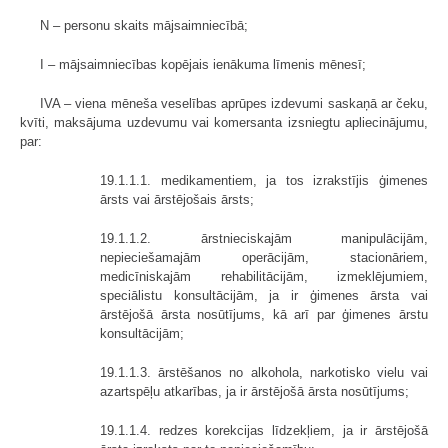
N – personu skaits mājsaimniecībā;
I – mājsaimniecības kopējais ienākuma līmenis mēnesī;
IVA – viena mēneša veselības aprūpes izdevumi saskaņā ar čeku,
kvīti, maksājuma uzdevumu vai komersanta izsniegtu apliecinājumu,
par:
19.1.1.1. medikamentiem, ja tos izrakstījis ģimenes
ārsts vai ārstējošais ārsts;
19.1.1.2. ārstnieciskajām manipulācijām,
nepieciešamajām operācijām, stacionāriem,
medicīniskajām rehabilitācijām, izmeklējumiem,
speciālistu konsultācijām, ja ir ģimenes ārsta vai
ārstējošā ārsta nosūtījums, kā arī par ģimenes ārstu
konsultācijām;
19.1.1.3. ārstēšanos no alkohola, narkotisko vielu vai
azartspēļu atkarības, ja ir ārstējošā ārsta nosūtījums;
19.1.1.4. redzes korekcijas līdzekļiem, ja ir ārstējošā