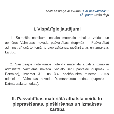
Izdoti saskaņā ar likuma "
Par pašvaldībām
"
43. panta
trešo daļu
I. Vispārīgie jautājumi
1. Saistošie noteikumi nosaka materiālā atbalsta veidus un
apmērus Valmieras novada pašvaldības (turpmāk – Pašvaldība)
administratīvajā teritorijā, to pieprasīšanas, piešķiršanas un izmaksas
kārtību.
2. Saistošajos noteikumos noteiktā materiālā atbalsta izmaksu
administrē Valmieras novada Sociālo lietu pārvalde (turpmāk –
Pārvalde), izņemot 3.1. un 3.4. apakšpunktā minētos, kurus
administrē Valmieras novada Dzimtsarakstu nodaļa (turpmāk –
Dzimtsarakstu nodaļa).
II. Pašvaldības materiālā atbalsta veidi, to
pieprasīšanas, piešķiršanas un izmaksas
kārtība