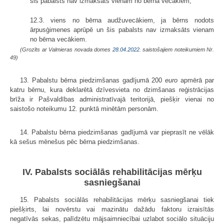
šis pabalsts nav izmaksāts vienam no bērna vecākiem;
12.3. viens no bērna audžuvecākiem, ja bērns nodots
ārpusģimenes aprūpē un šis pabalsts nav izmaksāts vienam
no bērna vecākiem.
(Grozīts ar Valmieras novada domes
28.04.2022.
saistošajiem noteikumiem Nr.
49)
13. Pabalstu bērna piedzimšanas gadījumā 200
euro
apmērā par
katru bērnu, kura deklarētā dzīvesvieta no dzimšanas reģistrācijas
brīža ir Pašvaldības administratīvajā teritorijā, piešķir vienai no
saistošo noteikumu 12. punktā minētām personām.
14. Pabalstu bērna piedzimšanas gadījumā var pieprasīt ne vēlāk
kā sešus mēnešus pēc bērna piedzimšanas.
IV. Pabalsts sociālās rehabilitācijas mērķu
sasniegšanai
15. Pabalsts sociālās rehabilitācijas mērķu sasniegšanai tiek
piešķirts, lai novērstu vai mazinātu dažādu faktoru izraisītās
negatīvās sekas, palīdzētu mājsaimniecībai uzlabot sociālo situāciju