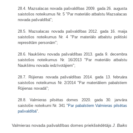
28.4. Mazsalacas novada pašvaldības 2009. gada 26. augusta
saistošos noteikumus Nr. 5 "Par materiālo atbalstu Mazsalacas
novada pašvaldībā";
28.5. Mazsalacas novada pašvaldības 2012. gada 16. maija
saistošos noteikumus Nr. 4 "Par materiālo atbalstu politiski
represētām personām";
28.6. Naukšēnu novada pašvaldības 2013. gada 9. decembra
saistošos noteikumus Nr. 16/2013 "Par materiālo atbalstu
Naukšēnu novada iedzīvotājiem";
28.7. Rūjienas novada pašvaldības 2014. gada 13. februāra
saistošos noteikumus Nr. 2/2014 "Par materiāliem pabalstiem
Rūjienas novadā";
28.8. Valmieras pilsētas domes 2020. gada 30. janvāra
saistošie noteikumi Nr. 341 "
Par pabalstiem Valmieras pilsētas
pašvaldībā
".
Valmieras novada pašvaldības domes priekšsēdētājs
J. Baiks