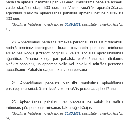
pabalsta apmērs ir mazāks par 500
euro
. Piešķiramā pabalsta apmēru
veido starpība starp 500
euro
un Valsts sociālās apdrošināšanas
aģentūras piešķirtā apbedīšanas pabalsta apmēru, bet ne vairāk kā
300
euro
.
(Grozīts ar Valmieras novada domes
30.09.2021.
saistošajiem noteikumiem Nr.
15)
23. Apbedīšanas pabalstu izmaksā personai, kura Dzimtsarakstu
nodaļā iesniedz iesniegumu, kuram pievienota personas miršanas
apliecības kopija (uzrādot oriģinālu), Valsts sociālās apdrošināšanas
aģentūras lēmuma kopija par pabalsta piešķiršanu vai atteikumu
piešķirt pabalstu, un apņemas veikt vai ir veikusi mirušās personas
apbedīšanu. Pabalstu saņem tikai viena persona.
24. Apbedīšanas pabalsts var tikt pārskaitīts apbedīšanas
pakalpojumu sniedzējam, kurš veic mirušās personas apbedīšanu.
25. Apbedīšanas pabalstu var pieprasīt ne vēlāk kā sešus
mēnešus pēc personas miršanas fakta reģistrācijas.
(Grozīts ar Valmieras novada domes
26.05.2022.
saistošajiem noteikumiem Nr.
54)