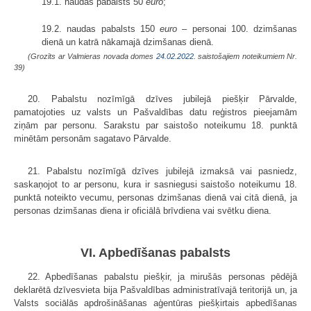
19.1. naudas pabalsts 50
euro
;
19.2. naudas pabalsts 150
euro
– personai 100. dzimšanas
dienā un katrā nākamajā dzimšanas dienā.
(Grozīts ar Valmieras novada domes
24.02.2022.
saistošajiem noteikumiem Nr.
39)
20. Pabalstu nozīmīgā dzīves jubilejā piešķir Pārvalde,
pamatojoties uz valsts un Pašvaldības datu reģistros pieejamām
ziņām par personu. Sarakstu par saistošo noteikumu 18. punktā
minētām personām sagatavo Pārvalde.
21. Pabalstu nozīmīgā dzīves jubilejā izmaksā vai pasniedz,
saskaņojot to ar personu, kura ir sasniegusi saistošo noteikumu 18.
punktā noteikto vecumu, personas dzimšanas dienā vai citā dienā, ja
personas dzimšanas diena ir oficiālā brīvdiena vai svētku diena.
VI. Apbedīšanas pabalsts
22. Apbedīšanas pabalstu piešķir, ja mirušās personas pēdējā
deklarētā dzīvesvieta bija Pašvaldības administratīvajā teritorijā un, ja
Valsts sociālās apdrošināšanas aģentūras piešķirtais apbedīšanas