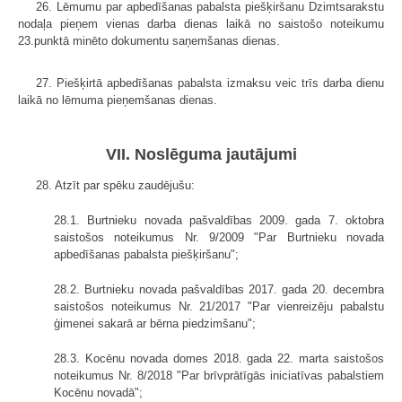
26. Lēmumu par apbedīšanas pabalsta piešķiršanu Dzimtsarakstu
nodaļa pieņem vienas darba dienas laikā no saistošo noteikumu
23.punktā minēto dokumentu saņemšanas dienas.
27. Piešķirtā apbedīšanas pabalsta izmaksu veic trīs darba dienu
laikā no lēmuma pieņemšanas dienas.
VII. Noslēguma jautājumi
28. Atzīt par spēku zaudējušu:
28.1. Burtnieku novada pašvaldības 2009. gada 7. oktobra
saistošos noteikumus Nr. 9/2009 "Par Burtnieku novada
apbedīšanas pabalsta piešķiršanu";
28.2. Burtnieku novada pašvaldības 2017. gada 20. decembra
saistošos noteikumus Nr. 21/2017 "Par vienreizēju pabalstu
ģimenei sakarā ar bērna piedzimšanu";
28.3. Kocēnu novada domes 2018. gada 22. marta saistošos
noteikumus Nr. 8/2018 "Par brīvprātīgās iniciatīvas pabalstiem
Kocēnu novadā";