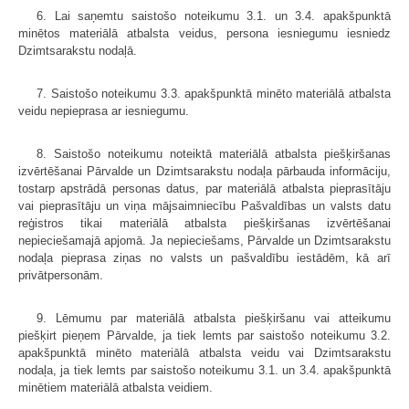
6. Lai saņemtu saistošo noteikumu 3.1. un 3.4. apakšpunktā
minētos materiālā atbalsta veidus, persona iesniegumu iesniedz
Dzimtsarakstu nodaļā.
7. Saistošo noteikumu 3.3. apakšpunktā minēto materiālā atbalsta
veidu nepieprasa ar iesniegumu.
8. Saistošo noteikumu noteiktā materiālā atbalsta piešķiršanas
izvērtēšanai Pārvalde un Dzimtsarakstu nodaļa pārbauda informāciju,
tostarp apstrādā personas datus, par materiālā atbalsta pieprasītāju
vai pieprasītāju un viņa mājsaimniecību Pašvaldības un valsts datu
reģistros tikai materiālā atbalsta piešķiršanas izvērtēšanai
nepieciešamajā apjomā. Ja nepieciešams, Pārvalde un Dzimtsarakstu
nodaļa pieprasa ziņas no valsts un pašvaldību iestādēm, kā arī
privātpersonām.
9. Lēmumu par materiālā atbalsta piešķiršanu vai atteikumu
piešķirt pieņem Pārvalde, ja tiek lemts par saistošo noteikumu 3.2.
apakšpunktā minēto materiālā atbalsta veidu vai Dzimtsarakstu
nodaļa, ja tiek lemts par saistošo noteikumu 3.1. un 3.4. apakšpunktā
minētiem materiālā atbalsta veidiem.