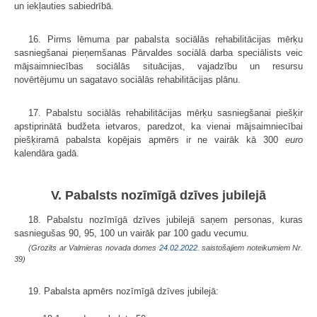
un iekļauties sabiedrībā.
16. Pirms lēmuma par pabalsta sociālās rehabilitācijas mērķu
sasniegšanai pieņemšanas Pārvaldes sociālā darba speciālists veic
mājsaimniecības sociālās situācijas, vajadzību un resursu
novērtējumu un sagatavo sociālās rehabilitācijas plānu.
17. Pabalstu sociālās rehabilitācijas mērķu sasniegšanai piešķir
apstiprinātā budžeta ietvaros, paredzot, ka vienai mājsaimniecībai
piešķiramā pabalsta kopējais apmērs ir ne vairāk kā 300
euro
kalendāra gadā.
V. Pabalsts nozīmīgā dzīves jubilejā
18. Pabalstu nozīmīgā dzīves jubilejā saņem personas, kuras
sasniegušas 90, 95, 100 un vairāk par 100 gadu vecumu.
(Grozīts ar Valmieras novada domes
24.02.2022.
saistošajiem noteikumiem Nr.
39)
19. Pabalsta apmērs nozīmīgā dzīves jubilejā: