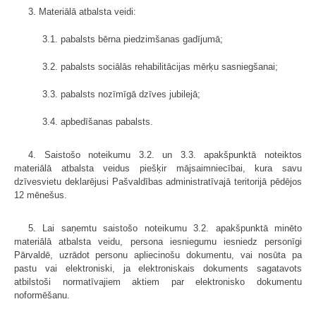
3. Materiālā atbalsta veidi:
3.1. pabalsts bērna piedzimšanas gadījumā;
3.2. pabalsts sociālās rehabilitācijas mērķu sasniegšanai;
3.3. pabalsts nozīmīgā dzīves jubilejā;
3.4. apbedīšanas pabalsts.
4. Saistošo noteikumu 3.2. un 3.3. apakšpunktā noteiktos
materiālā atbalsta veidus piešķir mājsaimniecībai, kura savu
dzīvesvietu deklarējusi Pašvaldības administratīvajā teritorijā pēdējos
12 mēnešus.
5. Lai saņemtu saistošo noteikumu 3.2. apakšpunktā minēto
materiālā atbalsta veidu, persona iesniegumu iesniedz personīgi
Pārvaldē, uzrādot personu apliecinošu dokumentu, vai nosūta pa
pastu vai elektroniski, ja elektroniskais dokuments sagatavots
atbilstoši normatīvajiem aktiem par elektronisko dokumentu
noformēšanu.