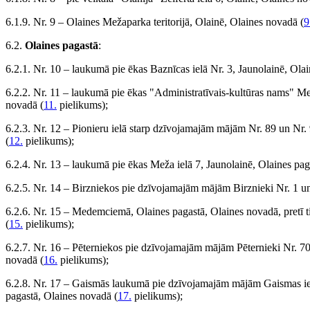
6.1.9. Nr. 9 – Olaines Mežaparka teritorijā, Olainē, Olaines novadā (
9
6.2.
Olaines pagastā
:
6.2.1. Nr. 10 – laukumā pie ēkas Baznīcas ielā Nr. 3, Jaunolainē, Ola
6.2.2. Nr. 11 – laukumā pie ēkas "Administratīvais-kultūras nams" Mež
novadā (
11.
pielikums);
6.2.3. Nr. 12 – Pionieru ielā starp dzīvojamajām mājām Nr. 89 un Nr.
(
12.
pielikums);
6.2.4. Nr. 13 – laukumā pie ēkas Meža ielā 7, Jaunolainē, Olaines pag
6.2.5. Nr. 14 – Birzniekos pie dzīvojamajām mājām Birznieki Nr. 1 un
6.2.6. Nr. 15 – Medemciemā, Olaines pagastā, Olaines novadā, pretī 
(
15.
pielikums);
6.2.7. Nr. 16 – Pēterniekos pie dzīvojamajām mājām Pēternieki Nr. 70
novadā (
16.
pielikums);
6.2.8. Nr. 17 – Gaismās laukumā pie dzīvojamajām mājām Gaismas ielā
pagastā, Olaines novadā (
17.
pielikums);