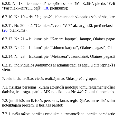
6.2.9. Nr. 18 – iebraucot dārzkopības sabiedrībā "Ezītis", pie d/s "Ezī
"Pastnieki–Birzuļu ceļš" (
18.
pielikums);
6.2.10. Nr. 19 – d/s "Jāņupe-2", iebraucot dārzkopības sabiedrībā, kre
6.2.11. Nr. 20 – d/s "Celtnieks", ceļa "V-7" aizsargjoslā, pretī neku
(
20.
pielikums);
6.2.12. Nr. 21 – laukumā pie "Karjera Jāņupe", Jāņupē, Olaines pagas
6.2.13. Nr. 22 – laukumā pie "Līdumu karjera", Olaines pagastā, Ola
6.2.14. Nr. 23 – laukumā pie "Mežezera", Jaunolainē, Olaines pagast
6.2.15. individuālos gadījumos ar administrācijas atļauju cita iepriekš 
vietu.
7. Ielu tirdzniecības vietās realizējamas šādas preču grupas:
7.1. fiziskas personas, kurām atbilstoši nodokļu jomu reglamentējoši
darbība, ir tiesīgas pārdot MK noteikumos Nr. 440 7.punktā noteiktās
7.2. juridiskās un fiziskās personas, kuras reģistrējušas un realizē s
noteiktajām precēm, ir tiesīgas pārdot:
7.2.1. pašu ražota pārtikas produkcija, izmantošanai pārtikā paredzēti