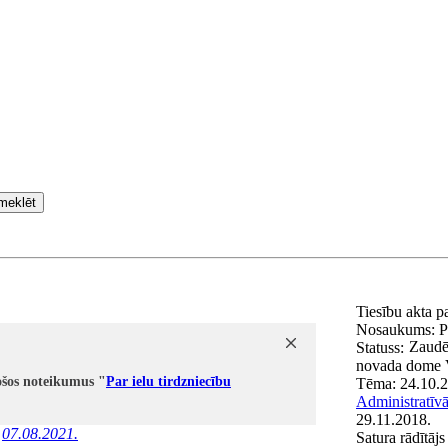
meklēt
Tiesību akta 
Nosaukums:
P
Zaudē
Statuss:
novada dome
ošos noteikumus "
Par ielu tirdzniecību
Tēma:
24.10.
Administratīvā
29.11.2018.
z
07.08.2021.
Satura rādītājs