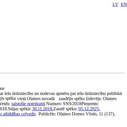
LV
EN
pase
ar ielu tirdzniecību un nodevas apmēru par ielu tirdzniecību publiskā
jis spēku
vietā Olaines novadā
zaudējis spēku
Izdevējs:
Olaines
Veids:
saistošie noteikumi
Numurs:
SN9/2018
Pieņemts:
2018.
Stājas spēkā:
30.11.2018.
Zaudē spēku:
05.12.2025.
s atbildības ceļvedis
Publicēts:
Olaines Domes Vēstis, 11 (137),