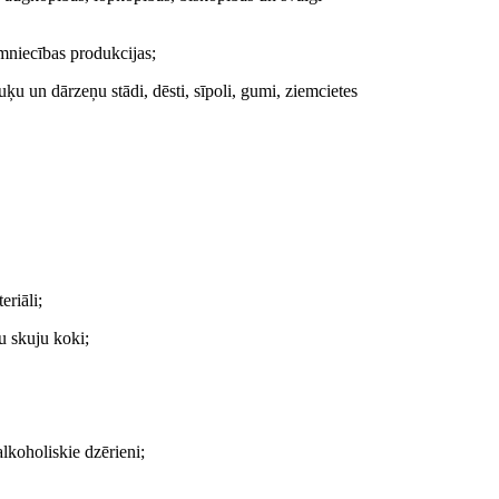
imniecības produkcijas;
puķu un dārzeņu stādi, dēsti, sīpoli, gumi, ziemcietes
riāli;
u skuju koki;
lkoholiskie dzērieni;