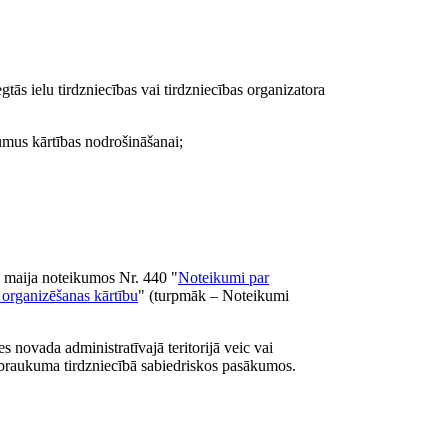
gtās ielu tirdzniecības vai tirdzniecības organizatora
kumus kārtības nodrošināšanai;
2. maija noteikumos Nr. 440 "
Noteikumi par
 organizēšanas kārtību
" (turpmāk – Noteikumi
s novada administratīvajā teritorijā veic vai
zbraukuma tirdzniecībā sabiedriskos pasākumos.