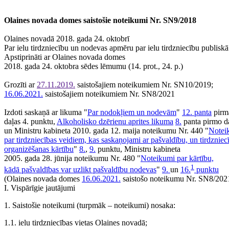
Olaines novada domes saistošie noteikumi Nr. SN9/2018
Olaines novadā 2018. gada 24. oktobrī
Par ielu tirdzniecību un nodevas apmēru par ielu tirdzniecību publisk
Apstiprināti ar Olaines novada domes
2018. gada 24. oktobra sēdes lēmumu (14. prot., 24. p.)
Grozīti ar
27.11.2019.
saistošajiem noteikumiem Nr. SN10/2019;
16.06.2021.
saistošajiem noteikumiem Nr. SN8/2021
Izdoti saskaņā ar likuma "
Par nodokļiem un nodevām
"
12. panta
pirm
daļas 4. punktu,
Alkoholisko dzērienu aprites likuma
8.
panta pirmo d
un Ministru kabineta 2010. gada 12. maija noteikumu Nr. 440 "
Notei
par tirdzniecības veidiem, kas saskaņojami ar pašvaldību, un tirdzniec
organizēšanas kārtību
"
8.
,
9.
punktu, Ministru kabineta
2005. gada 28. jūnija noteikumu Nr. 480 "
Noteikumi par kārtību,
1
kādā pašvaldības var uzlikt pašvaldību nodevas
"
9.
un
16.
punktu
(Olaines novada domes
16.06.2021.
saistošo noteikumu Nr. SN8/2021
I. Vispārīgie jautājumi
1. Saistošie noteikumi (turpmāk – noteikumi) nosaka:
1.1. ielu tirdzniecības vietas Olaines novadā;