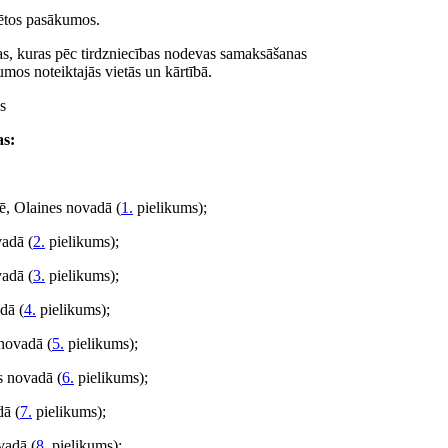
zētos pasākumos.
onas, kuras pēc tirdzniecības nodevas samaksāšanas
umos noteiktajās vietās un kārtībā.
s
as:
nē, Olaines novadā (
1.
pielikums);
vadā (
2.
pielikums);
vadā (
3.
pielikums);
dā (
4.
pielikums);
 novadā (
5.
pielikums);
s novadā (
6.
pielikums);
dā (
7.
pielikums);
vadā (
8.
pielikums);