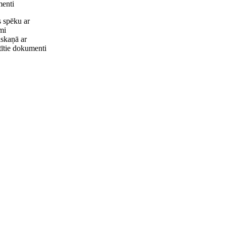
menti
s spēku ar
mi
askaņā ar
stītie dokumenti