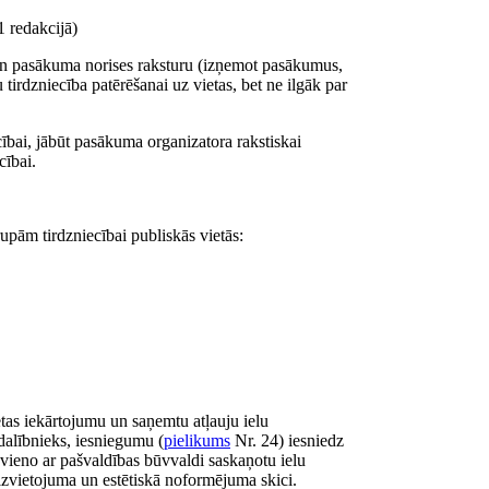
 redakcijā)
un pasākuma norises raksturu (izņemot pasākumus,
 tirdzniecība patērēšanai uz vietas, bet ne ilgāk par
ībai, jābūt pasākuma organizatora rakstiskai
cībai.
rupām tirdzniecībai publiskās vietās:
etas iekārtojumu un saņemtu atļauju ielu
 dalībnieks, iesniegumu (
pielikums
Nr. 24) iesniedz
vieno ar pašvaldības būvvaldi saskaņotu ielu
ā izvietojuma un estētiskā noformējuma skici.