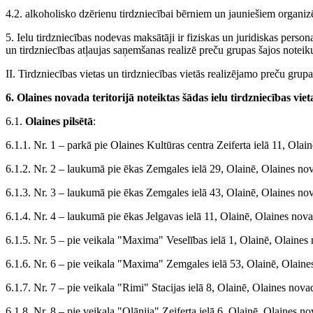
4.2. alkoholisko dzērienu tirdzniecībai bērniem un jauniešiem organi
5. Ielu tirdzniecības nodevas maksātāji ir fiziskas un juridiskas pers
un tirdzniecības atļaujas saņemšanas realizē preču grupas šajos noteik
II. Tirdzniecības vietas un tirdzniecības vietās realizējamo preču grupa
6. Olaines novada teritorijā noteiktas šādas ielu tirdzniecības viet
6.1.
Olaines pilsētā
:
6.1.1. Nr. 1 – parkā pie Olaines Kultūras centra Zeiferta ielā 11, Olai
6.1.2. Nr. 2 – laukumā pie ēkas Zemgales ielā 29, Olainē, Olaines no
6.1.3. Nr. 3 – laukumā pie ēkas Zemgales ielā 43, Olainē, Olaines no
6.1.4. Nr. 4 – laukumā pie ēkas Jelgavas ielā 11, Olainē, Olaines nova
6.1.5. Nr. 5 – pie veikala "Maxima" Veselības ielā 1, Olainē, Olaines
6.1.6. Nr. 6 – pie veikala "Maxima" Zemgales ielā 53, Olainē, Olaine
6.1.7. Nr. 7 – pie veikala "Rimi" Stacijas ielā 8, Olainē, Olaines nova
6.1.8. Nr. 8 – pie veikala "Olānija" Zeiferta ielā 6, Olainē, Olaines no