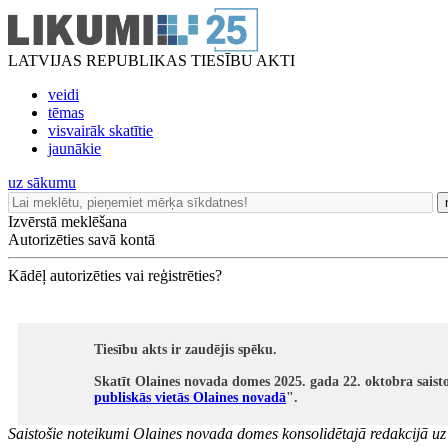
LATVIJAS REPUBLIKAS TIESĪBU AKTI
veidi
tēmas
visvairāk skatītie
jaunākie
uz sākumu
Izvērstā meklēšana
Autorizēties savā kontā
Kādēļ autorizēties vai reģistrēties?
Tiesību akts ir zaudējis spēku.
Skatīt Olaines novada domes 2025. gada 22. oktobra saist
publiskās vietās Olaines novadā
".
Saistošie noteikumi Olaines novada domes konsolidētajā redakcijā u