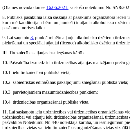
(Olaines novada domes
16.06.2021.
saistošo noteikumu Nr. SN8/2021
8. Publiska pasākuma laikā saskaņā ar pasākuma organizatora ieceri 
kuru mērķauditorija ir bērni un jaunieši) ir atļauta alkoholisko dzērienu
pasākuma norises laiku.
9. Lai saņemtu
8.
punktā minēto atļauju alkoholisko dzērienu tirdzniec
piekrišanai un speciālai atļaujai (licence) alkoholisko dzērienu tirdznie
III. Tirdzniecības atļaujas izsniegšanas kārtība
10. Pašvaldība izsniedz ielu tirdzniecības atļaujas realizējamo preču g
10.1. ielu tirdzniecībai publiskā vietā;
10.2. sabiedriskās ēdināšanas pakalpojumu sniegšanai publiskā vietā;
10.3. pārvietojamiem mazumtirdzniecības punktiem;
10.4. tirdzniecības organizēšanai publiskā vietā.
11. Lai saskaņotu ielu tirdzniecības vai tirdzniecības organizēšanas vi
tirdzniecībai vai atļauju ielu tirdzniecības organizēšanai, tirdzniecības
pašvaldībā Noteikumu Nr. 440 noteiktajā kārtībā, un iesniegumam pie
tirdzniecības vietas vai ielu tirdzniecības organizēšanas vietas vizuāl