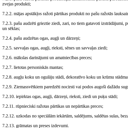
zvejas produkti;
7.2.2. mājas apstākļos ražoti pārtikas produkti no pašu ražotās lauksa
7.2.3. pašu audzēti grieztie ziedi, zari, no tiem gatavoti izstrādājumi, 
un sēklas;
7.2.4. pašu audzētas ogas, augļi un dārzeņi;
7.2.5. savvaļas ogas, augļi, rieksti, sēnes un savvaļas ziedi;
7.2.6. mākslas darinājumi un amatniecības preces;
7.2.7. lietotas personiskās mantas;
7.2.8. augļu koku un ogulāju stādi, dekoratīvo koku un krūmu stādmate
7.2.9. Ziemassvētkiem paredzēti nocirsti vai podos augoši dažādu sug
7.2.10. iepirktas ogas, augļi, dārzeņi, rieksti, ziedi un puķu stādi;
7.2.11. rūpnieciski ražotas pārtikas un nepārtikas preces;
7.2.12. uzkodas no speciālām iekārtām, saldējums, saldētas sulas, beza
7.2.13. grāmatas un preses izdevumi.