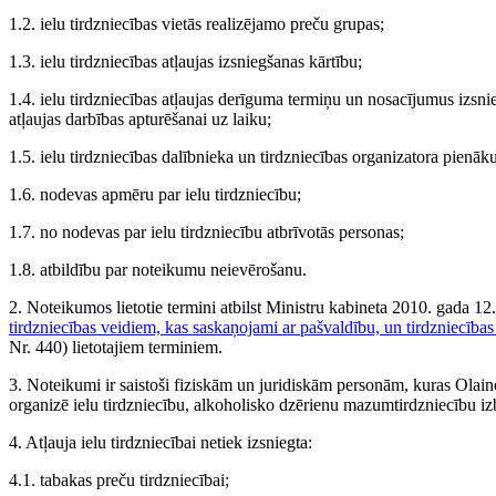
1.2. ielu tirdzniecības vietās realizējamo preču grupas;
1.3. ielu tirdzniecības atļaujas izsniegšanas kārtību;
1.4. ielu tirdzniecības atļaujas derīguma termiņu un nosacījumus izsnie
atļaujas darbības apturēšanai uz laiku;
1.5. ielu tirdzniecības dalībnieka un tirdzniecības organizatora pienā
1.6. nodevas apmēru par ielu tirdzniecību;
1.7. no nodevas par ielu tirdzniecību atbrīvotās personas;
1.8. atbildību par noteikumu neievērošanu.
2. Noteikumos lietotie termini atbilst Ministru kabineta 2010. gada 1
tirdzniecības veidiem, kas saskaņojami ar pašvaldību, un tirdzniecības
Nr. 440) lietotajiem terminiem.
3. Noteikumi ir saistoši fiziskām un juridiskām personām, kuras Olaine
organizē ielu tirdzniecību, alkoholisko dzērienu mazumtirdzniecību i
4. Atļauja ielu tirdzniecībai netiek izsniegta:
4.1. tabakas preču tirdzniecībai;