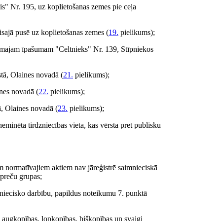
tis" Nr. 195, uz koplietošanas zemes pie ceļa
isajā pusē uz koplietošanas zemes (
19.
pielikums);
stamajam īpašumam "Celtnieks" Nr. 139, Stīpniekos
tā, Olaines novadā (
21.
pielikums);
ines novadā (
22.
pielikums);
ā, Olaines novadā (
23.
pielikums);
neminēta tirdzniecības vieta, kas vērsta pret publisku
em normatīvajiem aktiem nav jāreģistrē saimnieciskā
 preču grupas;
aimniecisko darbību, papildus noteikumu 7. punktā
e augkopības, lopkopības, biškopības un svaigi