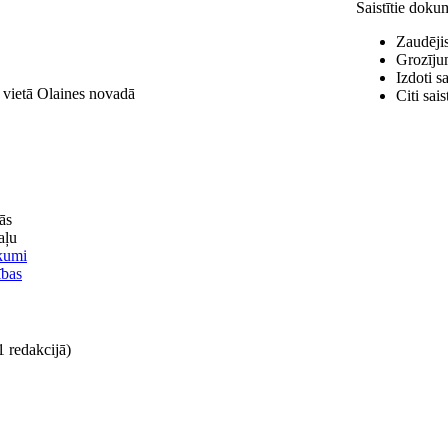
Saistītie doku
Zaudēji
Grozīju
Izdoti s
ā vietā Olaines novadā
Citi sai
ās
aļu
kumi
ības
 redakcijā)