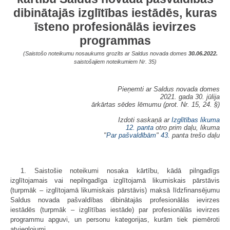
dibinātajās izglītības iestādēs, kuras
īsteno profesionālās ievirzes
programmas
(Saistošo noteikumu nosaukums grozīts ar Saldus novada domes
30.06.2022.
saistošajiem noteikumiem Nr. 35)
Pieņemti ar Saldus novada domes
2021. gada 30. jūlija
ārkārtas sēdes lēmumu (prot. Nr. 15, 24. §)
Izdoti saskaņā ar
Izglītības likuma
12. panta
otro prim daļu, likuma
"
Par pašvaldībām
"
43.
panta trešo daļu
1. Saistošie noteikumi nosaka kārtību, kādā pilngadīgs
izglītojamais vai nepilngadīga izglītojamā likumiskais pārstāvis
(turpmāk – izglītojamā likumiskais pārstāvis) maksā līdzfinansējumu
Saldus novada pašvaldības dibinātajās profesionālās ievirzes
iestādēs (turpmāk – izglītības iestāde) par profesionālās ievirzes
programmu apguvi, un personu kategorijas, kurām tiek piemēroti
atvieglojumi.