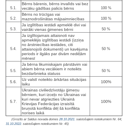
Bērns bārenis, bērns invalīds vai bez
5.1.
100 %
vecāku gādības palicis bērns
Bērns no trūcīgas vai
5.2.
100 %
maznodrošinātas mājsaimniecības
Ja izglītības iestādi apmeklē divi vai
5.3.
50 %
vairāki vienas ģimenes bērni
Ja izglītojamais attaisnoti nav
apmeklējis izglītības iestādi (izziņa
no ārstniecības iestādes, citi
5.4.
50 %
attaisnojoši dokumenti) un kavējuma
periods ir ilgāks par divām nedēļām
mēnesī
Ja bērna likumiskajam pārstāvim vai
abiem bērna vecākiem ir noteikts
5.5.
50 %
bezdarbnieka statuss
Uz valstī noteikto ārkārtas situācijas
5.6.
100%
laiku
Ukrainas civiliedzīvotāju ģimeņu
bērniem, kuri izceļo no Ukrainas vai
kuri nevar atgriezties Ukrainā
5.7.
100%
Krievijas Federācijas izraisītā
bruņotā konflikta dēļ šā konflikta
norises laikā
(Grozīts ar Saldus novada domes
28.10.2021.
saistošajiem noteikumiem Nr. 64;
31.10.2022.
saistošajiem noteikumiem Nr. 45)