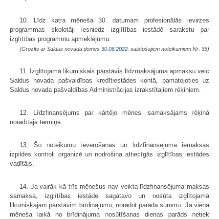
10. Līdz katra mēneša 30. datumam profesionālās ievirzes
programmas skolotāji iesniedz izglītības iestādē sarakstu par
izglītības programmu apmeklējumu.
(Grozīts ar Saldus novada domes
30.06.2022.
saistošajiem noteikumiem Nr. 35)
11. Izglītojamā likumiskais pārstāvis līdzmaksājuma apmaksu veic
Saldus novada pašvaldības kredītiestādes kontā, pamatojoties uz
Saldus novada pašvaldības Administrācijas izrakstītajiem rēķiniem.
12. Līdzfinansējums par kārtējo mēnesi samaksājams rēķinā
norādītajā termiņā.
13. Šo noteikumu ievērošanas un līdzfinansējuma iemaksas
izpildes kontroli organizē un nodrošina attiecīgās izglītības iestādes
vadītājs.
14. Ja vairāk kā trīs mēnešus nav veikta līdzfinansējuma maksas
samaksa, izglītības iestāde sagatavo un nosūta izglītojamā
likumiskajam pārstāvim brīdinājumu, norādot parāda summu. Ja viena
mēneša laikā no brīdinājuma nosūtīšanas dienas parāds netiek