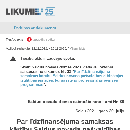
Darbības ar dokumentu
Tiesību akts:
zaudējis spēku
Attēlotā redakcija: 12.11.2022. - 13.11.2023. /
Vēsturiskā
Tiesību akts ir zaudējis spēku.
Skatīt Saldus novada domes 2023. gada 26. oktobra
saistošos noteikumus Nr. 33 "
Par līdzfinansējuma
samaksas kārtību Saldus novada pašvaldības dibinātajās
izglītības iestādēs, kuras īsteno profesionālās ievirzes
programmas
".
Saldus novada domes saistošie noteikumi Nr. 38
Saldū 2021. gada 30. jūlijā
Par līdzfinansējuma samaksas
kārtību Saldus novada pašvaldības