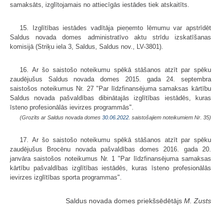
samaksāts, izglītojamais no attiecīgās iestādes tiek atskaitīts.
15. Izglītības iestādes vadītāja pieņemto lēmumu var apstrīdēt
Saldus novada domes administratīvo aktu strīdu izskatīšanas
komisijā (Striķu iela 3, Saldus, Saldus nov., LV-3801).
16. Ar šo saistošo noteikumu spēkā stāšanos atzīt par spēku
zaudējušus Saldus novada domes 2015. gada 24. septembra
saistošos noteikumus Nr. 27 "Par līdzfinansējuma samaksas kārtību
Saldus novada pašvaldības dibinātajās izglītības iestādēs, kuras
īsteno profesionālās ievirzes programmās".
(Grozīts ar Saldus novada domes
30.06.2022.
saistošajiem noteikumiem Nr. 35)
17. Ar šo saistošo noteikumu spēkā stāšanos atzīt par spēku
zaudējušus Brocēnu novada pašvaldības domes 2016. gada 20.
janvāra saistošos noteikumus Nr. 1 "Par līdzfinansējuma samaksas
kārtību pašvaldības izglītības iestādēs, kuras īsteno profesionālās
ievirzes izglītības sporta programmas".
Saldus novada domes priekšsēdētājs
M. Zusts