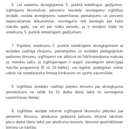
6. Lai saņemtu atvieglojumus
5. punktā
noteiktajos gadījumos,
izglītojamā likumiskais pārstāvis iesniedz iesniegumu izglītības
iestādē, norāda atvieglojumu saņemšanas pamatojumu un pievieno
nepieciešamos dokumentus. Iesniegums tiek iesniegts par katru
mācību gadu, vai arī par īsāku periodu, ja ir iestājies kāds no
noteikumu 5. punktā noteiktajiem gadījumiem.
7. Papildus noteikumu 5. punktā noteiktajiem atvieglojumiem ar
iestādes vadītāja rīkojumu, pamatojoties uz iestādes pedagoģiskās
padomes lēmumu, izglītojamo var atbrīvot no līdzfinansējuma maksas
uz noteiktu laiku, ja izglītojamajam ir augsti sasniegumi attiecīgajā
mācību programmā (9 un 10 balles), vai iegūtas godalgotas vietas
valsts vai starptautiska līmeņa konkursos un sporta sacensībās.
8. Izglītības iestādes vadītājs pieņem lēmumu par atvieglojumu
piemērošanu ne vēlāk kā 10 darba dienu laikā no iesnieguma
saņemšanas dienas.
9. Izglītības iestāde informē izglītojamā likumisko pārstāvi par
pieņemto lēmumu, atteikuma gadījumā personu informē rakstiski
piecu darba dienu laikā par atteikuma iemeslu, lēmuma apstrīdēšanas
termiņu un kārtību.