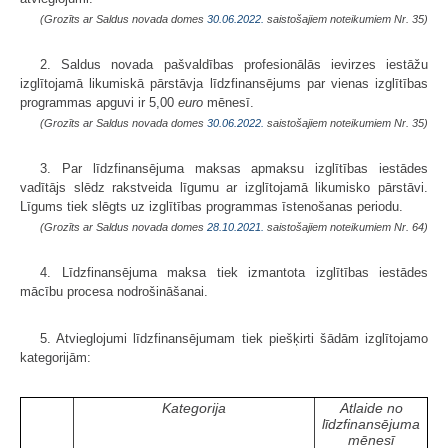
(Grozīts ar Saldus novada domes
30.06.2022.
saistošajiem noteikumiem Nr. 35)
2. Saldus novada pašvaldības profesionālās ievirzes iestāžu
izglītojamā likumiskā pārstāvja līdzfinansējums par vienas izglītības
programmas apguvi ir 5,00
euro
mēnesī.
(Grozīts ar Saldus novada domes
30.06.2022.
saistošajiem noteikumiem Nr. 35)
3. Par līdzfinansējuma maksas apmaksu izglītības iestādes
vadītājs slēdz rakstveida līgumu ar izglītojamā likumisko pārstāvi.
Līgums tiek slēgts uz izglītības programmas īstenošanas periodu.
(Grozīts ar Saldus novada domes
28.10.2021.
saistošajiem noteikumiem Nr. 64)
4. Līdzfinansējuma maksa tiek izmantota izglītības iestādes
mācību procesa nodrošināšanai.
5. Atvieglojumi līdzfinansējumam tiek piešķirti šādām izglītojamo
kategorijām:
Kategorija
Atlaide no
līdzfinansējuma
mēnesī