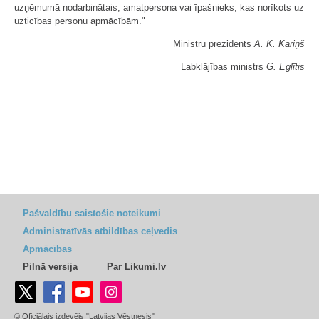
uzņēmumā nodarbinātais, amatpersona vai īpašnieks, kas norīkots uz
uzticības personu apmācībām."
Ministru prezidents
A. K. Kariņš
Labklājības ministrs
G. Eglītis
Pašvaldību saistošie noteikumi
Administratīvās atbildības ceļvedis
Apmācības
Pilnā versija
Par Likumi.lv
© Oficiālais izdevējs "Latvijas Vēstnesis"