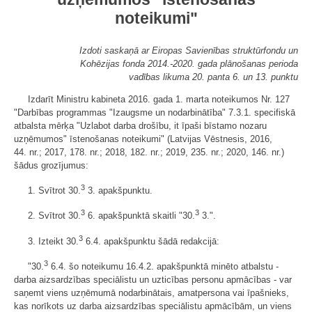
noteikumi"
Izdoti saskaņā ar Eiropas Savienības struktūrfondu un
Kohēzijas fonda 2014.-2020. gada plānošanas perioda
vadības likuma 20. panta 6. un 13. punktu
Izdarīt Ministru kabineta 2016. gada 1. marta noteikumos Nr. 127
"Darbības programmas "Izaugsme un nodarbinātība" 7.3.1. specifiskā
atbalsta mērķa "Uzlabot darba drošību, it īpaši bīstamo nozaru
uzņēmumos" īstenošanas noteikumi" (Latvijas Vēstnesis, 2016,
44. nr.; 2017, 178. nr.; 2018, 182. nr.; 2019, 235. nr.; 2020, 146. nr.)
šādus grozījumus:
3
1. Svītrot 30.
3. apakšpunktu.
3
3
2. Svītrot 30.
6. apakšpunktā skaitli "30.
3.".
3
3. Izteikt 30.
6.4. apakšpunktu šādā redakcijā:
3
"30.
6.4. šo noteikumu 16.4.2. apakšpunktā minēto atbalstu -
darba aizsardzības speciālistu un uzticības personu apmācības - var
saņemt viens uzņēmumā nodarbinātais, amatpersona vai īpašnieks,
kas norīkots uz darba aizsardzības speciālistu apmācībām, un viens