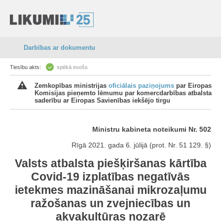
Darbības ar dokumentu
Tiesību akts:
spēkā esošs
Zemkopības ministrijas
oficiālais paziņojums
par Eiropas
Komisijas pieņemto lēmumu par komercdarbības atbalsta
saderību ar Eiropas Savienības iekšējo tirgu
Ministru kabineta noteikumi Nr. 502
Rīgā 2021. gada 6. jūlijā (prot. Nr. 51 129. §)
Valsts atbalsta piešķiršanas kārtība
Covid-19 izplatības negatīvās
ietekmes mazināšanai mikrozaļumu
ražošanas un zvejniecības un
akvakultūras nozarē