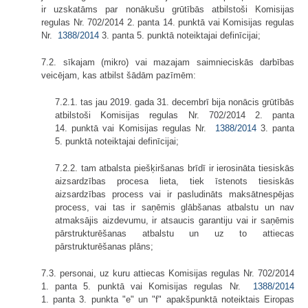
ir uzskatāms par nonākušu grūtībās atbilstoši Komisijas
regulas Nr. 702/2014 2. panta 14. punktā vai Komisijas regulas
Nr.
1388/2014
3. panta 5. punktā noteiktajai definīcijai;
7.2. sīkajam (mikro) vai mazajam saimnieciskās darbības
veicējam, kas atbilst šādām pazīmēm:
7.2.1. tas jau 2019. gada 31. decembrī bija nonācis grūtībās
atbilstoši Komisijas regulas Nr. 702/2014 2. panta
14. punktā vai Komisijas regulas Nr.
1388/2014
3. panta
5. punktā noteiktajai definīcijai;
7.2.2. tam atbalsta piešķiršanas brīdī ir ierosināta tiesiskās
aizsardzības procesa lieta, tiek īstenots tiesiskās
aizsardzības process vai ir pasludināts maksātnespējas
process, vai tas ir saņēmis glābšanas atbalstu un nav
atmaksājis aizdevumu, ir atsaucis garantiju vai ir saņēmis
pārstrukturēšanas atbalstu un uz to attiecas
pārstrukturēšanas plāns;
7.3. personai, uz kuru attiecas Komisijas regulas Nr. 702/2014
1. panta 5. punktā vai Komisijas regulas Nr.
1388/2014
1. panta 3. punkta "e" un "f" apakšpunktā noteiktais Eiropas