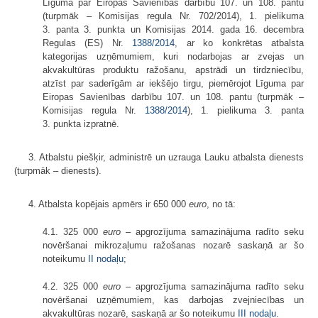
Līguma par Eiropas Savienības darbību 107. un 108. pantu
(turpmāk – Komisijas regula Nr. 702/2014), 1. pielikuma
3. panta 3. punkta un Komisijas 2014. gada 16. decembra
Regulas (ES) Nr.
1388/2014
, ar ko konkrētas atbalsta
kategorijas uzņēmumiem, kuri nodarbojas ar zvejas un
akvakultūras produktu ražošanu, apstrādi un tirdzniecību,
atzīst par saderīgām ar iekšējo tirgu, piemērojot Līguma par
Eiropas Savienības darbību 107. un 108. pantu (turpmāk –
Komisijas regula Nr.
1388/2014
), 1. pielikuma 3. panta
3. punkta izpratnē.
3. Atbalstu piešķir, administrē un uzrauga Lauku atbalsta dienests
(turpmāk – dienests).
4. Atbalsta kopējais apmērs ir 650 000
euro
, no tā:
4.1. 325 000
euro
– apgrozījuma samazinājuma radīto seku
novēršanai mikrozaļumu ražošanas nozarē saskaņā ar šo
noteikumu
II nodaļu
;
4.2. 325 000
euro
– apgrozījuma samazinājuma radīto seku
novēršanai uzņēmumiem, kas darbojas zvejniecības un
akvakultūras nozarē, saskaņā ar šo noteikumu
III nodaļu
.