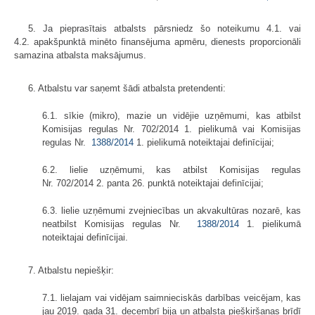
5. Ja pieprasītais atbalsts pārsniedz šo noteikumu 4.1. vai
4.2. apakšpunktā minēto finansējuma apmēru, dienests proporcionāli
samazina atbalsta maksājumus.
6. Atbalstu var saņemt šādi atbalsta pretendenti:
6.1. sīkie (mikro), mazie un vidējie uzņēmumi, kas atbilst
Komisijas regulas Nr. 702/2014 1. pielikumā vai Komisijas
regulas Nr.
1388/2014
1. pielikumā noteiktajai definīcijai;
6.2. lielie uzņēmumi, kas atbilst Komisijas regulas
Nr. 702/2014 2. panta 26. punktā noteiktajai definīcijai;
6.3. lielie uzņēmumi zvejniecības un akvakultūras nozarē, kas
neatbilst Komisijas regulas Nr.
1388/2014
1. pielikumā
noteiktajai definīcijai.
7. Atbalstu nepiešķir:
7.1. lielajam vai vidējam saimnieciskās darbības veicējam, kas
jau 2019. gada 31. decembrī bija un atbalsta piešķiršanas brīdī