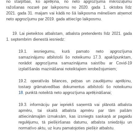
no starpības, ko aprēķina, no neto apgrozījuma mikrozaļumu
ražošanas nozarē par laikposmu no 2020. gada 1. oktobra līdz
2021. gada 31. maijam vai kādā no šā laikposma mēnešiem atņemot
neto apgrozījumu par 2019. gada attiecīgo laikposmu.
19. Lai pieteiktos atbalstam, atbalsta pretendents līdz 2021. gada
1. septembrim dienestā iesniedz:
19.1. iesniegumu, kurā pamato neto apgrozījuma
samazinājumu atbilstoši šo noteikumu 17.3. apakšpunktam,
norādot apgrozījuma samazinājuma saistību ar Covid-19
izplatīšanās mazināšanai noteiktajiem ierobežojumiem;
19.2. operatīvās bilances, peļņas un zaudējumu aprēķinu,
tostarp grāmatvedības dokumentus atbilstoši šo noteikumu
18.
punktā noteiktā neto apgrozījuma aprēķināšanai;
19.3. informāciju par iepriekš saņemtā vai plānotā atbalsta
apmēru, tai skaitā atbalsta apmēru par tām pašām
attiecināmajām izmaksām, kas izsniegts saskaņā ar pagaidu
regulējumu, tā piešķiršanas datumu, atbalsta sniedzēju un
normatīvo aktu, uz kuru pamatojoties piešķir atbalstu.