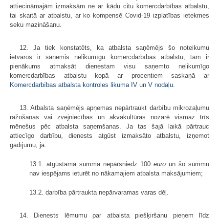
attiecināmajām izmaksām ne ar kādu citu komercdarbības atbalstu,
tai skaitā ar atbalstu, ar ko kompensē Covid-19 izplatības ietekmes
seku mazināšanu.
12. Ja tiek konstatēts, ka atbalsta saņēmējs šo noteikumu
ietvaros ir saņēmis nelikumīgu komercdarbības atbalstu, tam ir
pienākums atmaksāt dienestam visu saņemto nelikumīgo
komercdarbības atbalstu kopā ar procentiem saskaņā ar
Komercdarbības atbalsta kontroles likuma
IV
un
V nodaļu
.
13. Atbalsta saņēmējs apņemas nepārtraukt darbību mikrozaļumu
ražošanas vai zvejniecības un akvakultūras nozarē vismaz trīs
mēnešus pēc atbalsta saņemšanas. Ja tas šajā laikā pārtrauc
attiecīgo darbību, dienests atgūst izmaksāto atbalstu, izņemot
gadījumu, ja:
13.1. atgūstamā summa nepārsniedz 100
euro
un šo summu
nav iespējams ieturēt no nākamajiem atbalsta maksājumiem;
13.2. darbība pārtraukta nepārvaramas varas dēļ.
14. Dienests lēmumu par atbalsta piešķiršanu pieņem līdz