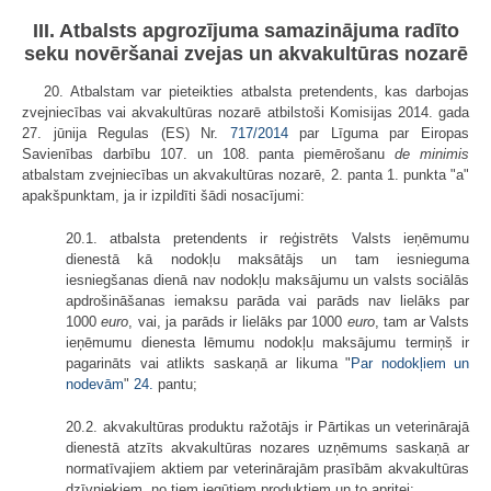
III. Atbalsts apgrozījuma samazinājuma radīto
seku novēršanai zvejas un akvakultūras nozarē
20. Atbalstam var pieteikties atbalsta pretendents, kas darbojas
zvejniecības vai akvakultūras nozarē atbilstoši Komisijas 2014. gada
27. jūnija Regulas (ES) Nr.
717/2014
par Līguma par Eiropas
Savienības darbību 107. un 108. panta piemērošanu
de minimis
atbalstam zvejniecības un akvakultūras nozarē, 2. panta 1. punkta "a"
apakšpunktam, ja ir izpildīti šādi nosacījumi:
20.1. atbalsta pretendents ir reģistrēts Valsts ieņēmumu
dienestā kā nodokļu maksātājs un tam iesnieguma
iesniegšanas dienā nav nodokļu maksājumu un valsts sociālās
apdrošināšanas iemaksu parāda vai parāds nav lielāks par
1000
euro
, vai, ja parāds ir lielāks par 1000
euro
, tam ar Valsts
ieņēmumu dienesta lēmumu nodokļu maksājumu termiņš ir
pagarināts vai atlikts saskaņā ar likuma "
Par nodokļiem un
nodevām
"
24.
pantu;
20.2. akvakultūras produktu ražotājs ir Pārtikas un veterinārajā
dienestā atzīts akvakultūras nozares uzņēmums saskaņā ar
normatīvajiem aktiem par veterinārajām prasībām akvakultūras
dzīvniekiem, no tiem iegūtiem produktiem un to apritei;