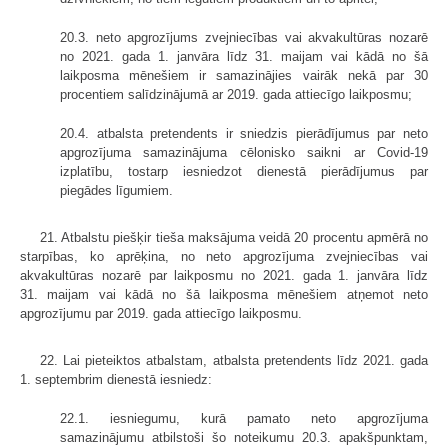
20.3. neto apgrozījums zvejniecības vai akvakultūras nozarē
no 2021. gada 1. janvāra līdz 31. maijam vai kādā no šā
laikposma mēnešiem ir samazinājies vairāk nekā par 30
procentiem salīdzinājumā ar 2019. gada attiecīgo laikposmu;
20.4. atbalsta pretendents ir sniedzis pierādījumus par neto
apgrozījuma samazinājuma cēlonisko saikni ar Covid-19
izplatību, tostarp iesniedzot dienestā pierādījumus par
piegādes līgumiem.
21. Atbalstu piešķir tieša maksājuma veidā 20 procentu apmērā no
starpības, ko aprēķina, no neto apgrozījuma zvejniecības vai
akvakultūras nozarē par laikposmu no 2021. gada 1. janvāra līdz
31. maijam vai kādā no šā laikposma mēnešiem atņemot neto
apgrozījumu par 2019. gada attiecīgo laikposmu.
22. Lai pieteiktos atbalstam, atbalsta pretendents līdz 2021. gada
1. septembrim dienestā iesniedz:
22.1. iesniegumu, kurā pamato neto apgrozījuma
samazinājumu atbilstoši šo noteikumu 20.3. apakšpunktam,