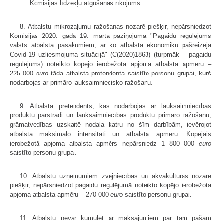
Komisijas līdzekļu atgūšanas rīkojums.
8. Atbalstu mikrozaļumu ražošanas nozarē piešķir, nepārsniedzot
Komisijas 2020. gada 19. marta paziņojumā "Pagaidu regulējums
valsts atbalsta pasākumiem, ar ko atbalsta ekonomiku pašreizējā
Covid-19 uzliesmojuma situācijā" (C(2020)1863) (turpmāk ‒ pagaidu
regulējums) noteikto kopējo ierobežota apjoma atbalsta apmēru –
225 000
euro
tāda atbalsta pretendenta saistīto personu grupai, kurš
nodarbojas ar primāro lauksaimniecisko ražošanu.
9. Atbalsta pretendents, kas nodarbojas ar lauksaimniecības
produktu pārstrādi un lauksaimniecības produktu primāro ražošanu,
grāmatvedības uzskaitē nodala katru no šīm darbībām, ievērojot
atbalsta maksimālo intensitāti un atbalsta apmēru. Kopējais
ierobežotā apjoma atbalsta apmērs nepārsniedz 1 800 000
euro
saistīto personu grupai.
10. Atbalstu uzņēmumiem zvejniecības un akvakultūras nozarē
piešķir, nepārsniedzot pagaidu regulējumā noteikto kopējo ierobežota
apjoma atbalsta apmēru – 270 000
euro
saistīto personu grupai
.
11. Atbalstu nevar kumulēt ar maksājumiem par tām pašām