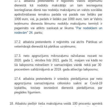
17.1. atbalsta pretendents ir reģistrēts Valsts ieņēmumu
dienestā kā nodokļu maksātājs un tam iesnieguma
iesniegšanas dienā nav nodokļu maksājumu un valsts sociālās
apdrošināšanas iemaksu parāda vai parāds nav lielāks par
1000
euro
, vai, ja parāds ir lielāks par 1000
euro
, tam ar Valsts
ieņēmumu dienesta lēmumu nodokļu maksājumu termiņš ir
pagarināts vai atlikts saskaņā ar likuma "
Par nodokļiem un
nodevām
"
24.
pantu;
17.2. atbalsta pretendents ir reģistrēts vai atzīts Pārtikas un
veterinārajā dienestā kā pārtikas uzņēmums;
17.3. neto apgrozījums mikrozaļumu ražošanas nozarē no
2020. gada 1. oktobra līdz 2021. gada 31. maijam vai kādā no
šā laikposma mēnešiem ir samazinājies vairāk nekā par 30
procentiem salīdzinājumā ar 2019. gada attiecīgo laikposmu;
17.4. atbalsta pretendents ir sniedzis pierādījumus par neto
apgrozījuma samazinājuma cēlonisko saikni ar Covid-19
izplatību, tostarp iesniedzot dienestā pierādījumus par
piegādes līgumiem.
18. Atbalstu piešķir tieša maksājuma veidā 100 procentu apmērā