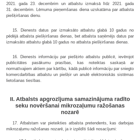
2021. gada 23. decembrim un atbalstu izmaksā līdz 2021. gada
31. decembrim. Lēmuma pieņemšanas diena uzskatāma par atbalsta
piešķiršanas dienu.
15. Dienests datus par izmaksāto atbalstu glabā 10 gadus no
pēdējā atbalsta piešķiršanas dienas, bet atbalsta saņēmējs datus par
izmaksāto atbalstu glabā 10 gadus no atbalsta piešķiršanas dienas.
16. Dienests informāciju par piešķirto atbalstu publicē, ievērojot
publicitātes pasākumu prasības, kas noteiktas saskaņā ar
normatīvajiem aktiem par kārtību, kādā publicē informāciju par sniegto
komercdarbības atbalstu un piešķir un anulē elektroniskās sistēmas
lietošanas tiesības.
II. Atbalsts apgrozījuma samazinājuma radīto
seku novēršanai mikrozaļumu ražošanas
nozarē
17. Atbalstam var pieteikties atbalsta pretendents, kas darbojas
mikrozaļumu ražošanas nozarē, ja ir izpildīti šādi nosacījumi: