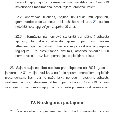
norādot apgrozījuma samazinājuma saistību ar Covid-19
izplatīšanās mazināšanai noteiktajiem ierobežojumiem;
22.2. operatīvās bilances, peļņas un zaudējumu aprēķinu,
grāmatvedības dokumentus atbilstoši šo noteikumu
21.
punktā
noteiktā neto apgrozījuma aprēķināšanai;
22.3. informāciju par iepriekš saņemtā vai plānotā atbalsta
apmēru, tai skaitā atbalsta apmēru par tām pašām
attiecināmajām izmaksām, kas izsniegts saskaņā ar pagaidu
regulējumu, tā piešķiršanas datumu, atbalsta sniedzēju un
normatīvo aktu, uz kuru pamatojoties piešķir atbalstu.
23. Šajā nodaļā noteikto atbalstu par laikposmu no 2021. gada 1.
janvāra līdz 31. maijam vai kādā no šā laikposma mēnešiem nepiešķir
pretendentam, kam par to pašu laika periodu ir piešķirts atbalsts
saskaņā ar normatīvajiem aktiem par atbalstu Covid-19 krīzes
skartajiem uzņēmumiem apgrozāmo līdzekļu plūsmas nodrošināšanai.
IV. Noslēguma jautājumi
24. Šos noteikumus piemēro pēc tam, kad ir saņemts Eiropas