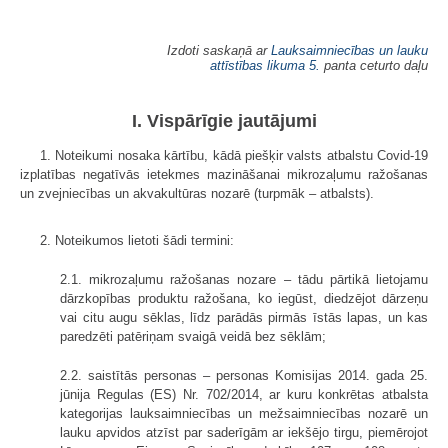
Izdoti saskaņā ar
Lauksaimniecības un lauku
attīstības likuma
5.
panta ceturto daļu
I. Vispārīgie jautājumi
1. Noteikumi nosaka kārtību, kādā piešķir valsts atbalstu Covid-19
izplatības negatīvās ietekmes mazināšanai mikrozaļumu ražošanas
un zvejniecības un akvakultūras nozarē (turpmāk – atbalsts).
2. Noteikumos lietoti šādi termini:
2.1. mikrozaļumu ražošanas nozare – tādu pārtikā lietojamu
dārzkopības produktu ražošana, ko iegūst, diedzējot dārzeņu
vai citu augu sēklas, līdz parādās pirmās īstās lapas, un kas
paredzēti patēriņam svaigā veidā bez sēklām;
2.2. saistītās personas – personas Komisijas 2014. gada 25.
jūnija Regulas (ES) Nr. 702/2014, ar kuru konkrētas atbalsta
kategorijas lauksaimniecības un mežsaimniecības nozarē un
lauku apvidos atzīst par saderīgām ar iekšējo tirgu, piemērojot