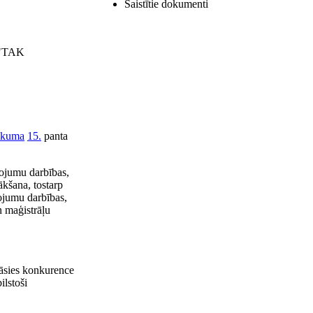
Saistītie dokumenti
S "TAK
ikuma
15.
panta
pojumu darbības,
kšana, tostarp
pojumu darbības,
 maģistrāļu
nāsies konkurence
ilstoši