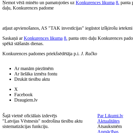
Ņemot vērā minēto un pamatojoties uz
Konkurences likuma
8.
panta 
daļu, Konkurences padome
atļaut apvienošanos, AS "TAK investīcijas" iegūstot izšķirošu ietekmi
Saskaņā ar
Konkurences likuma
8.
panta otro daļu Konkurences pado
spēkā stāšanās dienas.
Konkurences padomes priekšsēdētāja p.i.
J. Račko
Ar manām piezīmēm
Ar lielāka izmēra fontu
Drukāt tiesību aktu
X
Facebook
Draugiem.lv
Šajā vietnē oficiālais izdevējs
Par Likumi.lv
"Latvijas Vēstnesis" nodrošina tiesību aktu
Aktualitātes
sistematizācijas funkciju.
Atsauksmēm
Apmācības