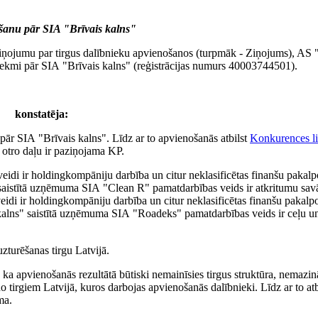
ūšanu pār SIA "Brīvais kalns"
iņojumu par tirgus dalībnieku apvienošanos (turpmāk - Ziņojums), A
etekmi pār SIA "Brīvais kalns" (reģistrācijas numurs 40003744501).
konstatēja:
pār SIA "Brīvais kalns". Līdz ar to apvienošanās atbilst
Konkurences l
otro daļu ir paziņojama KP.
idi ir holdingkompāniju darbība un citur neklasificētas finanšu pakal
aistītā uzņēmuma SIA "Clean R" pamatdarbības veids ir atkritumu savā
eidi ir holdingkompāniju darbība un citur neklasificētas finanšu pakal
kalns" saistītā uzņēmuma SIA "Roadeks" pamatdarbības veids ir ceļu un
zturēšanas tirgu Latvijā.
 ka apvienošanās rezultātā būtiski nemainīsies tirgus struktūra, nemazi
 tirgiem Latvijā, kuros darbojas apvienošanās dalībnieki. Līdz ar to atb
ma.