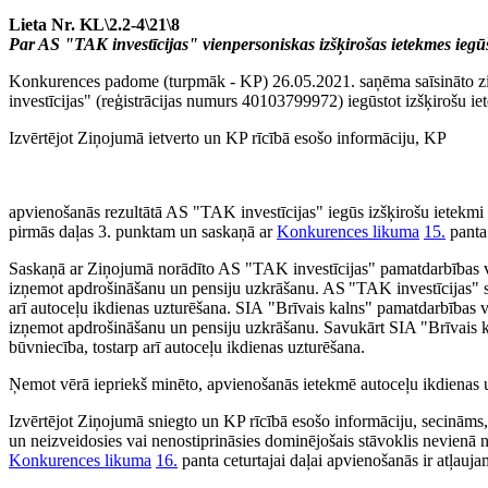
Lieta Nr. KL\2.2-4\21\8
Par AS "TAK investīcijas" vienpersoniskas izšķirošas ietekmes ieg
Konkurences padome (turpmāk - KP) 26.05.2021. saņēma saīsināto z
investīcijas" (reģistrācijas numurs 40103799972) iegūstot izšķirošu i
Izvērtējot Ziņojumā ietverto un KP rīcībā esošo informāciju, KP
apvienošanās rezultātā AS "TAK investīcijas" iegūs izšķirošu ietekmi 
pirmās daļas 3. punktam un saskaņā ar
Konkurences likuma
15.
panta 
Saskaņā ar Ziņojumā norādīto AS "TAK investīcijas" pamatdarbības ve
izņemot apdrošināšanu un pensiju uzkrāšanu. AS "TAK investīcijas" s
arī autoceļu ikdienas uzturēšana. SIA "Brīvais kalns" pamatdarbības v
izņemot apdrošināšanu un pensiju uzkrāšanu. Savukārt SIA "Brīvais 
būvniecība, tostarp arī autoceļu ikdienas uzturēšana.
Ņemot vērā iepriekš minēto, apvienošanās ietekmē autoceļu ikdienas u
Izvērtējot Ziņojumā sniegto un KP rīcībā esošo informāciju, secināms,
un neizveidosies vai nenostiprināsies dominējošais stāvoklis nevienā no
Konkurences likuma
16.
panta ceturtajai daļai apvienošanās ir atļauja