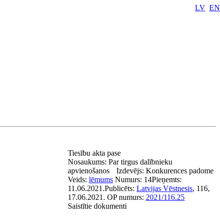
LV
EN
Tiesību akta pase
Nosaukums:
Par tirgus dalībnieku
apvienošanos
Izdevējs:
Konkurences padome
Veids:
lēmums
Numurs:
14
Pieņemts:
11.06.2021.
Publicēts:
Latvijas Vēstnesis
, 116,
17.06.2021.
OP numurs:
2021/116.25
Saistītie dokumenti