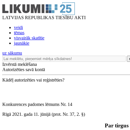
LATVIJAS REPUBLIKAS TIESĪBU AKTI
veidi
tēmas
visvairāk skatītie
jaunākie
uz sākumu
Izvērstā meklēšana
Autorizēties savā kontā
Kādēļ autorizēties vai reģistrēties?
Konkurences padomes lēmums Nr. 14
Rīgā 2021. gada 11. jūnijā (prot. Nr. 37, 2. §)
Par tirgus