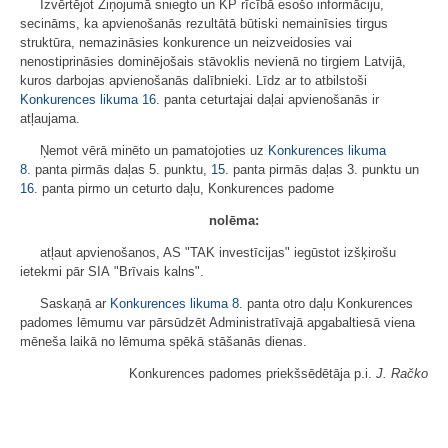
Izvērtējot Ziņojumā sniegto un KP rīcībā esošo informāciju,
secināms, ka apvienošanās rezultātā būtiski nemainīsies tirgus
struktūra, nemazināsies konkurence un neizveidosies vai
nenostiprināsies dominējošais stāvoklis nevienā no tirgiem Latvijā,
kuros darbojas apvienošanās dalībnieki. Līdz ar to atbilstoši
Konkurences likuma
16.
panta ceturtajai daļai apvienošanās ir
atļaujama.
Ņemot vērā minēto un pamatojoties uz
Konkurences likuma
8.
panta pirmās daļas 5. punktu,
15.
panta pirmās daļas 3. punktu un
16.
panta pirmo un ceturto daļu, Konkurences padome
nolēma:
atļaut apvienošanos, AS "TAK investīcijas" iegūstot izšķirošu
ietekmi pār SIA "Brīvais kalns".
Saskaņā ar
Konkurences likuma
8.
panta otro daļu Konkurences
padomes lēmumu var pārsūdzēt Administratīvajā apgabaltiesā viena
mēneša laikā no lēmuma spēkā stāšanās dienas.
Konkurences padomes priekšsēdētāja p.i.
J. Račko