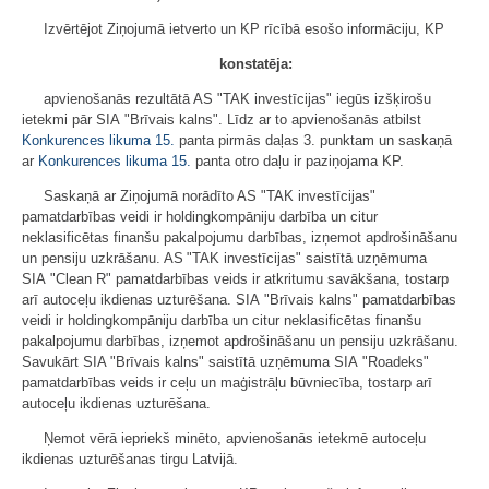
Izvērtējot Ziņojumā ietverto un KP rīcībā esošo informāciju, KP
konstatēja:
apvienošanās rezultātā AS "TAK investīcijas" iegūs izšķirošu
ietekmi pār SIA "Brīvais kalns". Līdz ar to apvienošanās atbilst
Konkurences likuma
15.
panta pirmās daļas 3. punktam un saskaņā
ar
Konkurences likuma
15.
panta otro daļu ir paziņojama KP.
Saskaņā ar Ziņojumā norādīto AS "TAK investīcijas"
pamatdarbības veidi ir holdingkompāniju darbība un citur
neklasificētas finanšu pakalpojumu darbības, izņemot apdrošināšanu
un pensiju uzkrāšanu. AS "TAK investīcijas" saistītā uzņēmuma
SIA "Clean R" pamatdarbības veids ir atkritumu savākšana, tostarp
arī autoceļu ikdienas uzturēšana. SIA "Brīvais kalns" pamatdarbības
veidi ir holdingkompāniju darbība un citur neklasificētas finanšu
pakalpojumu darbības, izņemot apdrošināšanu un pensiju uzkrāšanu.
Savukārt SIA "Brīvais kalns" saistītā uzņēmuma SIA "Roadeks"
pamatdarbības veids ir ceļu un maģistrāļu būvniecība, tostarp arī
autoceļu ikdienas uzturēšana.
Ņemot vērā iepriekš minēto, apvienošanās ietekmē autoceļu
ikdienas uzturēšanas tirgu Latvijā.