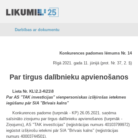
Darbības ar dokumentu
Konkurences padomes lēmums Nr. 14
Rīgā 2021. gada 11. jūnijā (prot. Nr. 37, 2. §)
Par tirgus dalībnieku apvienošanos
Lieta Nr. KL\2.2-4\21\8
Par AS "TAK investīcijas" vienpersoniskas izšķirošas ietekmes
iegūšanu pār SIA "Brīvais kalns"
Konkurences padome (turpmāk - KP) 26.05.2021. saņēma
saīsināto ziņojumu par tirgus dalībnieku apvienošanos (turpmāk -
Ziņojums), AS "TAK investīcijas" (reģistrācijas numurs 40103799972)
iegūstot izšķirošu ietekmi pār SIA "Brīvais kalns" (reģistrācijas
numurs 40003744501).