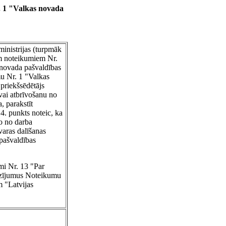
. 1 "Valkas novada
ministrijas (turpmāk
em noteikumiem Nr.
 novada pašvaldības
mu Nr. 1 "Valkas
priekšsēdētājs
vai atbrīvošanu no
, parakstīt
4. punkts noteic, ka
vo no darba
varas dalīšanas
 pašvaldības
mi Nr. 13 "Par
rozījumus Noteikumu
m "Latvijas