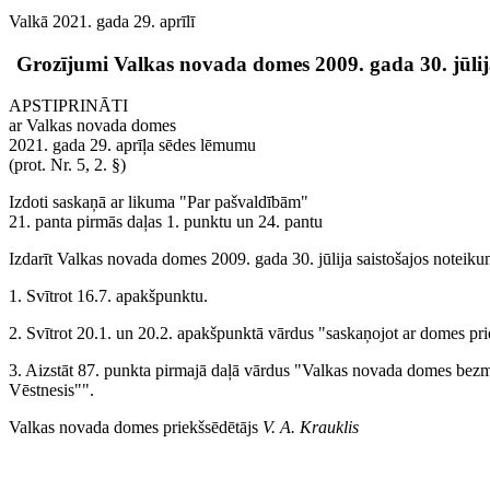
Valkā 2021. gada 29. aprīlī
Grozījumi Valkas novada domes 2009. gada 30. jūlij
APSTIPRINĀTI
ar Valkas novada domes
2021. gada 29. aprīļa sēdes lēmumu
(prot. Nr. 5, 2. §)
Izdoti saskaņā ar likuma "Par pašvaldībām"
21. panta pirmās daļas 1. punktu un 24. pantu
Izdarīt Valkas novada domes 2009. gada 30. jūlija saistošajos notei
1. Svītrot 16.7. apakšpunktu.
2. Svītrot 20.1. un 20.2. apakšpunktā vārdus "saskaņojot ar domes pri
3. Aizstāt 87. punkta pirmajā daļā vārdus "Valkas novada domes bezma
Vēstnesis"".
Valkas novada domes priekšsēdētājs
V. A. Krauklis