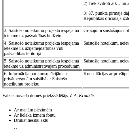
2) Tiek svītroti 20.1. un
3) 87. punkta pirmajā da
Republikas oficiālajā iz
3. Saistošo noteikumu projekta iespējamā
Grozījumi saistošajos no
ietekme uz pašvaldības budžetu
4. Saistošo noteikumu projekta iespējamā
Saistošie noteikumi neiet
ietekme uz uzņēmējdarbības vidi
pašvaldības teritorijā
5. Saistošo noteikumu projekta iespējamā
Saistošie noteikumi neie
ietekme uz administratīvajām procedūrām
6. Informācija par konsultācijām ar
Konsultācijas ar privātp
privātpersonām saistībā ar Saistošo
noteikumu projektu
Valkas novada domes priekšsēdētājs
V. A. Krauklis
Ar manām piezīmēm
Ar lielāka izmēra fontu
Drukāt tiesību aktu