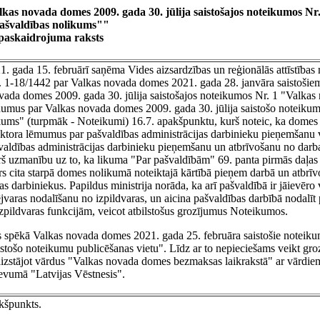
kas novada domes 2009. gada 30. jūlija saistošajos noteikumos Nr
ašvaldības nolikums""
paskaidrojuma raksts
 gada 15. februārī saņēma Vides aizsardzības un reģionālās attīstības 
r. 1-18/1442 par Valkas novada domes 2021. gada 28. janvāra saistoši
ada domes 2009. gada 30. jūlija saistošajos noteikumos Nr. 1 "Valkas
dumus par Valkas novada domes 2009. gada 30. jūlija saistošo noteiku
ums" (turpmāk - Noteikumi) 16.7. apakšpunktu, kurš noteic, ka domes 
ktora lēmumus par pašvaldības administrācijas darbinieku pieņemšanu 
ašvaldības administrācijas darbinieku pieņemšanu un atbrīvošanu no darba
rš uzmanību uz to, ka likuma "Par pašvaldībām" 69. panta pirmās daļas 
ors cita starpā domes nolikumā noteiktajā kārtībā pieņem darbā un atbrī
as darbiniekus. Papildus ministrija norāda, ka arī pašvaldībā ir jāievēro 
jvaras nodalīšanu no izpildvaras, un aicina pašvaldības darbībā nodalīt
izpildvaras funkcijām, veicot atbilstošus grozījumus Noteikumos.
jās spēkā Valkas novada domes 2021. gada 25. februāra saistošie noteiku
stošo noteikumu publicēšanas vietu". Līdz ar to nepieciešams veikt g
aizstājot vārdus "Valkas novada domes bezmaksas laikrakstā" ar vārdie
devumā "Latvijas Vēstnesis".
akšpunkts.