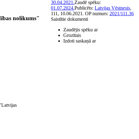
30.04.2021.
Zaudē spēku:
01.07.2024.
Publicēts:
Latvijas Vēstnesis
,
111, 10.06.2021.
OP numurs:
2021/111.36
dības nolikums"
Saistītie dokumenti
Zaudējis spēku ar
Grozītais
Izdoti saskaņā ar
"Latvijas