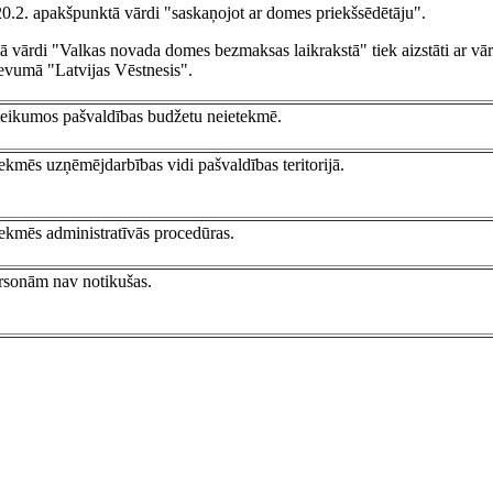
 20.2. apakšpunktā vārdi "saskaņojot ar domes priekšsēdētāju".
ļā vārdi "Valkas novada domes bezmaksas laikrakstā" tiek aizstāti ar vā
devumā "Latvijas Vēstnesis".
teikumos pašvaldības budžetu neietekmē.
ekmēs uzņēmējdarbības vidi pašvaldības teritorijā.
tekmēs administratīvās procedūras.
ersonām nav notikušas.