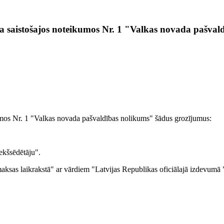
a saistošajos noteikumos Nr. 1 "Valkas novada pašval
kumos Nr. 1 "Valkas novada pašvaldības nolikums" šādus grozījumus:
ekšsēdētāju".
ksas laikrakstā" ar vārdiem "Latvijas Republikas oficiālajā izdevumā 