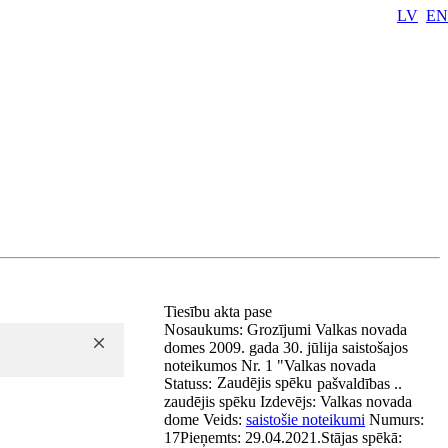
LV
EN
Tiesību akta pase
Nosaukums:
Grozījumi Valkas novada
domes 2009. gada 30. jūlija saistošajos
noteikumos Nr. 1 "Valkas novada
Zaudējis spēku
Statuss:
pašvaldības ..
zaudējis spēku
Izdevējs:
Valkas novada
dome
Veids:
saistošie noteikumi
Numurs:
17
Pieņemts:
29.04.2021.
Stājas spēkā: