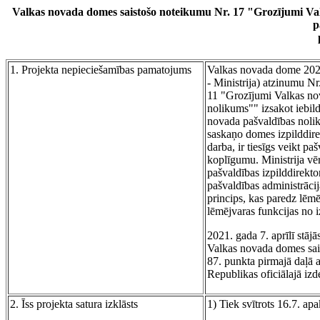
Valkas novada domes saistošo noteikumu Nr. 17 "Grozījumi Val
p
1. Projekta nepieciešamības pamatojums
Valkas novada dome 2021.
- Ministrija) atzinumu N
11 "Grozījumi Valkas nov
nolikums"" izsakot iebil
novada pašvaldības nolik
saskaņo domes izpilddire
darba, ir tiesīgs veikt p
koplīgumu. Ministrija vē
pašvaldības izpilddirekt
pašvaldības administrācij
princips, kas paredz lēmē
lēmējvaras funkcijas no 
2021. gada 7. aprīlī stā
Valkas novada domes sai
87. punkta pirmajā daļā 
Republikas oficiālajā iz
2. Īss projekta satura izklāsts
1) Tiek svītrots 16.7. ap