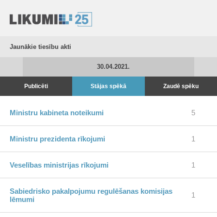
Jaunākie tiesību akti
30.04.2021.
Publicēti
Stājas spēkā
Zaudē spēku
Ministru kabineta noteikumi
5
Ministru prezidenta rīkojumi
1
Veselības ministrijas rīkojumi
1
Sabiedrisko pakalpojumu regulēšanas komisijas
1
lēmumi