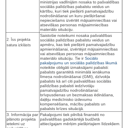
ministrijas vadlīnijām nosaka to pašvaldības
sociālās palīdzības pabalstu veidus un
kārtību, kuri tiek piešķirti pamatvajadzību
nodrošināšanai un kuru piešķiršanai
nepieciešams izvērtēt mājsaimniecības vai
atsevišķas personas mājsaimniecības
materiālo situāciju.
Saistošie noteikumi nosaka pašvaldības
2. Īss projekta
sociālās palīdzības pabalstu veidus un
apmēru, kas tiek piešķirti pamatvajadzību
satura izklāsts
apmierināšanai, izvērtējot mājsaimniecības
vai atsevišķas personas mājsaimniecības
materiālo situāciju. Tie ir
Sociālo
pakalpojumu un sociālās palīdzības likumā
noteiktie obligāti izmaksājami pabalsti:
pabalsts garantētā minimālā ienākuma
līmeņa nodrošināšanai (GMI), dzīvokļa
pabalsts kā arī citi pašvaldības sociālās
palīdzības pabalsti iedzīvotāju
pamatvajadzību nodrošināšanai:
brīvpusdienas un bezmaksas ēdināšana,
daļēju medicīnisko izdevumu
kompensēšana, mācību pabalsts un
pabalsts krīzes situācijā.
3. Informācija par
Pakalpojumi tiek pilnībā finansēti no
plānoto projekta
pašvaldības gadskārtējā budžetā
ietekmi uz
attiecīgajam mērķim piešķirtajiem līdzekļiem.