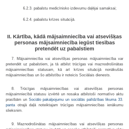
6.2.3. pabalstu medicīnisko izdevumu daļējai samaksai;
6.2.4. pabalstu krīzes situācijā.
II. Kārtība, kādā mājsaimniecība vai atsevišķas
personas mājsaimniecība iegūst tiesības
pretendēt uz pabalstiem
7. Mājsaimniecība vai atsevišķas personas mājsaimniecība var
pretendēt uz pabalstiem, ja tā atbilst trūcīgas vai maznodrošinātas
mājsaimniecības statusam, kā arī krīzes situācijā nonākušās
mājsaimniecības un šo atbilstību ir noteicis Sociālais dienests.
8. Trūcīgas mājsaimniecības vai atsevišķas personas
mājsaimniecībā statusu izvērtē un nosaka atbilstoši normatīvo aktu
prasībām un
Sociālo pakalpojumu un sociālās palīdzības likuma
33.
panta
otrajā daļā noteiktajam trūcīgas mājsaimniecības ienākumu
slieksnim.
9. Maznodrošinātas mājsaimniecības vai atsevišķas personas