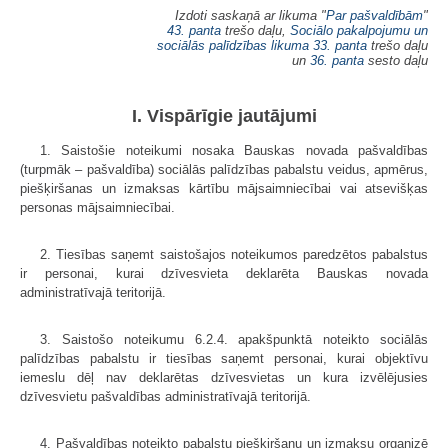
Izdoti saskaņā ar likuma "
Par pašvaldībām
"
43. panta
trešo daļu,
Sociālo pakalpojumu un
sociālās palīdzības likuma
33. panta
trešo daļu
un
36. panta
sesto daļu
I. Vispārīgie jautājumi
1. Saistošie noteikumi nosaka Bauskas novada pašvaldības
(turpmāk – pašvaldība) sociālās palīdzības pabalstu veidus, apmērus,
piešķiršanas un izmaksas kārtību mājsaimniecībai vai atsevišķas
personas mājsaimniecībai.
2. Tiesības saņemt saistošajos noteikumos paredzētos pabalstus
ir personai, kurai dzīvesvieta deklarēta Bauskas novada
administratīvajā teritorijā.
3. Saistošo noteikumu 6.2.4. apakšpunktā noteikto sociālās
palīdzības pabalstu ir tiesības saņemt personai, kurai objektīvu
iemeslu dēļ nav deklarētas dzīvesvietas un kura izvēlējusies
dzīvesvietu pašvaldības administratīvajā teritorijā.
4. Pašvaldības noteikto pabalstu piešķiršanu un izmaksu organizē