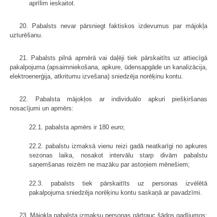
aprīlim ieskaitot.
20. Pabalsts nevar pārsniegt faktiskos izdevumus par mājokļa
uzturēšanu.
21. Pabalsts pilnā apmērā vai daļēji tiek pārskaitīts uz attiecīgā
pakalpojuma (apsaimniekošana, apkure, ūdensapgāde un kanalizācija,
elektroenerģija, atkritumu izvešana) sniedzēja norēķinu kontu.
22. Pabalsta mājokļos ar individuālo apkuri piešķiršanas
nosacījumi un apmērs:
22.1. pabalsta apmērs ir 180
euro
;
22.2. pabalstu izmaksā vienu reizi gadā neatkarīgi no apkures
sezonas laika, nosakot intervālu starp divām pabalstu
saņemšanas reizēm ne mazāku par astoņiem mēnešiem;
22.3. pabalsts tiek pārskaitīts uz personas izvēlētā
pakalpojuma sniedzēja norēķinu kontu saskaņā ar pavadzīmi.
23. Mājokļa pabalsta izmaksu personas pārtrauc šādos gadījumos: