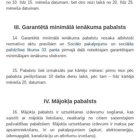
no 10. līdz 15. mēneša datumam, bet otro reizi laikā no 20. līdz 25.
mēneša datumam.
III. Garantētā minimālā ienākuma pabalsts
14. Garantētā minimālā ienākuma pabalstu nosaka atbilstoši
normatīvo aktu prasībām un
Sociālo pakalpojumu un sociālās
palīdzības likuma
33. panta
pirmajā daļā noteiktajam garantētajam
minimālajam ienākumu slieksnim.
15. Pabalsts tiek izmaksāts par kārtējo mēnesi: pirmo reizi pēc
pabalsta piešķiršanas 10 darba dienu laikā, pēc tam – līdz kārtējā
mēneša 20. datumam.
IV. Mājokļa pabalsts
16. Mājokļa pabalsts ir uzturēšanas izdevumu segšanai, kas
saistīti ar mājokļa lietošanu, neatkarīgi no citiem saņemtajiem
pašvaldības pabalstiem. Mājokļa uzturēšanas izdevumi ir maksa par
apsaimniekošanu, īri un pakalpojumiem (apkuri, elektroenerģiju,
ūdensapgādi, kanalizāciju un atkritumu izvešanu).