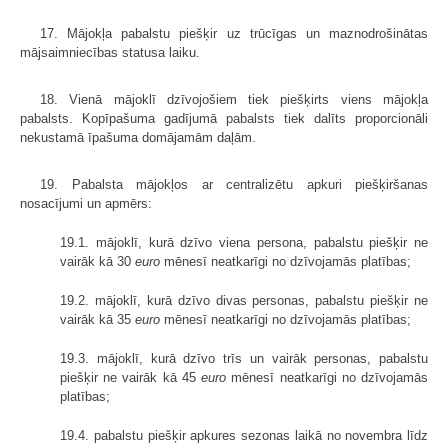
17. Mājokļa pabalstu piešķir uz trūcīgas un maznodrošinātas
mājsaimniecības statusa laiku.
18. Vienā mājoklī dzīvojošiem tiek piešķirts viens mājokļa
pabalsts. Kopīpašuma gadījumā pabalsts tiek dalīts proporcionāli
nekustamā īpašuma domājamām daļām.
19. Pabalsta mājokļos ar centralizētu apkuri piešķiršanas
nosacījumi un apmērs:
19.1. mājoklī, kurā dzīvo viena persona, pabalstu piešķir ne
vairāk kā 30
euro
mēnesī neatkarīgi no dzīvojamās platības;
19.2. mājoklī, kurā dzīvo divas personas, pabalstu piešķir ne
vairāk kā 35
euro
mēnesī neatkarīgi no dzīvojamās platības;
19.3. mājoklī, kurā dzīvo trīs un vairāk personas, pabalstu
piešķir ne vairāk kā 45
euro
mēnesī neatkarīgi no dzīvojamās
platības;
19.4. pabalstu piešķir apkures sezonas laikā no novembra līdz