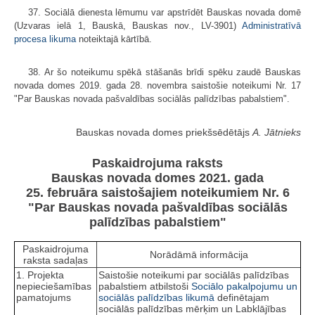
37. Sociālā dienesta lēmumu var apstrīdēt Bauskas novada domē
(Uzvaras ielā 1, Bauskā, Bauskas nov., LV-3901)
Administratīvā
procesa likuma
noteiktajā kārtībā.
38. Ar šo noteikumu spēkā stāšanās brīdi spēku zaudē Bauskas
novada domes 2019. gada 28. novembra saistošie noteikumi Nr. 17
"Par Bauskas novada pašvaldības sociālās palīdzības pabalstiem".
Bauskas novada domes priekšsēdētājs
A. Jātnieks
Paskaidrojuma raksts
Bauskas novada domes 2021. gada
25. februāra saistošajiem noteikumiem Nr. 6
"Par Bauskas novada pašvaldības sociālās
palīdzības pabalstiem"
Paskaidrojuma
Norādāmā informācija
raksta sadaļas
1. Projekta
Saistošie noteikumi par sociālās palīdzības
nepieciešamības
pabalstiem atbilstoši
Sociālo pakalpojumu un
pamatojums
sociālās palīdzības likumā
definētajam
sociālās palīdzības mērķim un Labklājības