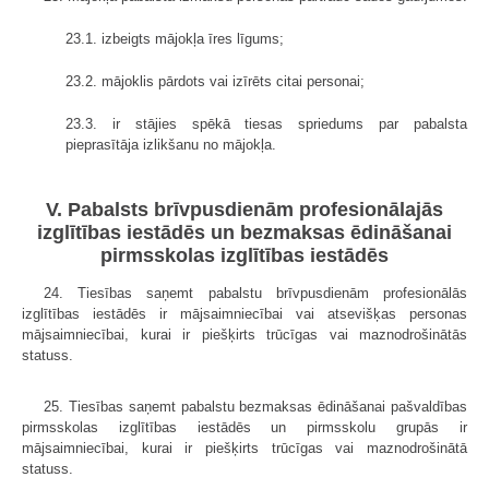
23.1. izbeigts mājokļa īres līgums;
23.2. mājoklis pārdots vai izīrēts citai personai;
23.3. ir stājies spēkā tiesas spriedums par pabalsta
pieprasītāja izlikšanu no mājokļa.
V. Pabalsts brīvpusdienām profesionālajās
izglītības iestādēs un bezmaksas ēdināšanai
pirmsskolas izglītības iestādēs
24. Tiesības saņemt pabalstu brīvpusdienām profesionālās
izglītības iestādēs ir mājsaimniecībai vai atsevišķas personas
mājsaimniecībai, kurai ir piešķirts trūcīgas vai maznodrošinātās
statuss.
25. Tiesības saņemt pabalstu bezmaksas ēdināšanai pašvaldības
pirmsskolas izglītības iestādēs un pirmsskolu grupās ir
mājsaimniecībai, kurai ir piešķirts trūcīgas vai maznodrošinātā
statuss.