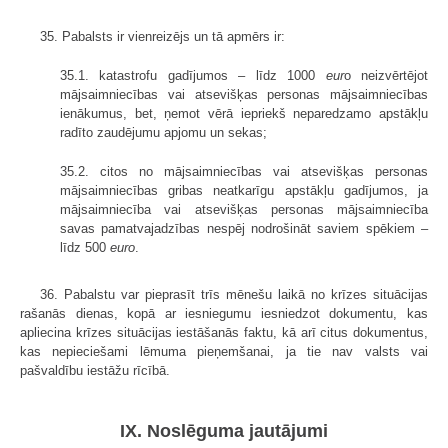
35. Pabalsts ir vienreizējs un tā apmērs ir:
35.1. katastrofu gadījumos – līdz 1000
eur
o neizvērtējot
mājsaimniecības vai atsevišķas personas mājsaimniecības
ienākumus, bet, ņemot vērā iepriekš neparedzamo apstākļu
radīto zaudējumu apjomu un sekas;
35.2. citos no mājsaimniecības vai atsevišķas personas
mājsaimniecības gribas neatkarīgu apstākļu gadījumos, ja
mājsaimniecība vai atsevišķas personas mājsaimniecība
savas pamatvajadzības nespēj nodrošināt saviem spēkiem –
līdz 500
euro
.
36. Pabalstu var pieprasīt trīs mēnešu laikā no krīzes situācijas
rašanās dienas, kopā ar iesniegumu iesniedzot dokumentu, kas
apliecina krīzes situācijas iestāšanās faktu, kā arī citus dokumentus,
kas nepieciešami lēmuma pieņemšanai, ja tie nav valsts vai
pašvaldību iestāžu rīcībā.
IX. Noslēguma jautājumi