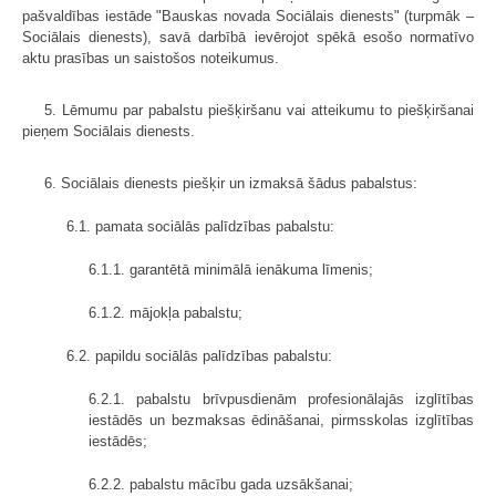
pašvaldības iestāde "Bauskas novada Sociālais dienests" (turpmāk –
Sociālais dienests), savā darbībā ievērojot spēkā esošo normatīvo
aktu prasības un saistošos noteikumus.
5. Lēmumu par pabalstu piešķiršanu vai atteikumu to piešķiršanai
pieņem Sociālais dienests.
6. Sociālais dienests piešķir un izmaksā šādus pabalstus:
6.1. pamata sociālās palīdzības pabalstu:
6.1.1. garantētā minimālā ienākuma līmenis;
6.1.2. mājokļa pabalstu;
6.2. papildu sociālās palīdzības pabalstu:
6.2.1. pabalstu brīvpusdienām profesionālajās izglītības
iestādēs un bezmaksas ēdināšanai, pirmsskolas izglītības
iestādēs;
6.2.2. pabalstu mācību gada uzsākšanai;