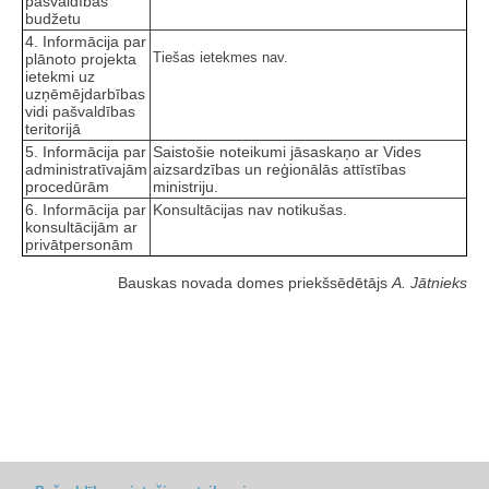
pašvaldības
budžetu
4. Informācija par
Tiešas ietekmes nav.
plānoto projekta
ietekmi uz
uzņēmējdarbības
vidi pašvaldības
teritorijā
5. Informācija par
Saistošie noteikumi jāsaskaņo ar Vides
administratīvajām
aizsardzības un reģionālās attīstības
procedūrām
ministriju.
6. Informācija par
Konsultācijas nav notikušas.
konsultācijām ar
privātpersonām
Bauskas novada domes priekšsēdētājs
A. Jātnieks