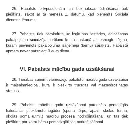
26. Pabalsts brīvpusdienām un bezmaksas ēdināšanai tiek
piešķirts, sākot ar tā mēneša 1. datumu, kad pieņemts Sociālā
dienesta lēmums.
27. Pabalsts tiek pārskaitīts uz izglītības iestādes, ēdināšanas
pakalpojuma sniedzēja norēķinu kontu saskaņā ar iesniegto rēķinu,
kuram pievienots pakalpojuma saņēmēju (bērnu) saraksts. Pabalsta
apmērs nevar pārsniegt 3
euro
dienā.
VI. Pabalsts mācību gada uzsākšanai
28. Tiesības saņemt vienreizēju pabalstu mācību gada uzsākšanai
ir mājsaimniecībai, kurai ir piešķirts trūcīgas vai maznodrošinātās
statuss.
29. Pabalsts mācību gada uzsākšanai paredzēts personīgās
lietošanas priekšmetu iegādei (sporta tērps, apavi, skolas forma,
skolas soma u.tml.) mācību procesa nodrošināšanai, un tas tiek
piešķirts par katru bērnu pamatizglītības nodrošināšanai.