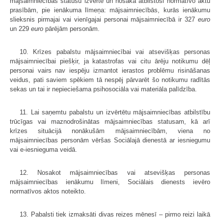
mājsaimniecības statusu izvērtē un nosaka atbilstoši normatīvo aktu
prasībām, pie ienākuma līmeņa: mājsaimniecībās, kurās ienākumu
slieksnis pirmajai vai vienīgajai personai mājsaimniecībā ir 327
euro
un 229
euro
pārējām personām.
10. Krīzes pabalstu mājsaimniecībai vai atsevišķas personas
mājsaimniecībai piešķir, ja katastrofas vai citu ārēju notikumu dēļ
personai vairs nav iespēju izmantot ierastos problēmu risināšanas
veidus, pati saviem spēkiem tā nespēj pārvarēt šo notikumu radītās
sekas un tai ir nepieciešama psihosociāla vai materiāla palīdzība.
11. Lai saņemtu pabalstu un izvērtētu mājsaimniecības atbilstību
trūcīgas vai maznodrošinātas mājsaimniecības statusam, kā arī
krīzes situācijā nonākušām mājsaimniecībām, viena no
mājsaimniecības personām vēršas Sociālajā dienestā ar iesniegumu
vai e-iesnieguma veidā.
12. Nosakot mājsaimniecības vai atsevišķas personas
mājsaimniecības ienākumu līmeni, Sociālais dienests ievēro
normatīvos aktos noteikto.
13. Pabalsti tiek izmaksāti divas reizes mēnesī – pirmo reizi laikā