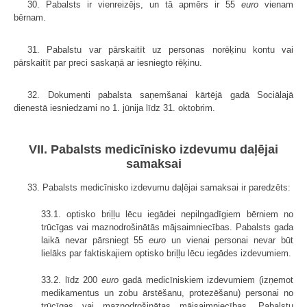
30. Pabalsts ir vienreizējs, un tā apmērs ir 55
euro
vienam
bērnam.
31. Pabalstu var pārskaitīt uz personas norēķinu kontu vai
pārskaitīt par preci saskaņā ar iesniegto rēķinu.
32. Dokumenti pabalsta saņemšanai kārtējā gadā Sociālajā
dienestā iesniedzami no 1. jūnija līdz 31. oktobrim.
VII. Pabalsts medicīnisko izdevumu daļējai
samaksai
33. Pabalsts medicīnisko izdevumu daļējai samaksai ir paredzēts:
33.1. optisko briļļu lēcu iegādei nepilngadīgiem bērniem no
trūcīgas vai maznodrošinātās mājsaimniecības. Pabalsts gada
laikā nevar pārsniegt 55
euro
un vienai personai nevar būt
lielāks par faktiskajiem optisko briļļu lēcu iegādes izdevumiem.
33.2. līdz 200
euro
gadā medicīniskiem izdevumiem (izņemot
medikamentus un zobu ārstēšanu, protezēšanu) personai no
trūcīgas vai maznodrošinātas mājsaimniecības. Pabalstu