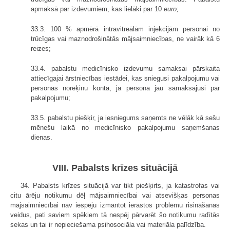
apmaksā par izdevumiem, kas lielāki par 10
euro;
33.3. 100 % apmērā intravitreālām injekcijām personai no
trūcīgas vai maznodrošinātās mājsaimniecības, ne vairāk kā 6
reizes;
33.4. pabalstu medicīnisko izdevumu samaksai pārskaita
attiecīgajai ārstniecības iestādei, kas sniegusi pakalpojumu vai
personas norēķinu kontā, ja persona jau samaksājusi par
pakalpojumu;
33.5. pabalstu piešķir, ja iesniegums saņemts ne vēlāk kā sešu
mēnešu laikā no medicīnisko pakalpojumu saņemšanas
dienas.
VIII. Pabalsts krīzes situācijā
34. Pabalsts krīzes situācijā var tikt piešķirts, ja katastrofas vai
citu ārēju notikumu dēļ mājsaimniecībai vai atsevišķas personas
mājsaimniecībai nav iespēju izmantot ierastos problēmu risināšanas
veidus, pati saviem spēkiem tā nespēj pārvarēt šo notikumu radītās
sekas un tai ir nepieciešama psihosociāla vai materiāla palīdzība.