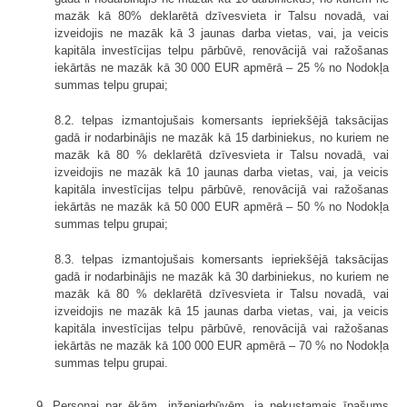
mazāk kā 80% deklarētā dzīvesvieta ir Talsu novadā, vai
izveidojis ne mazāk kā 3 jaunas darba vietas, vai, ja veicis
kapitāla investīcijas telpu pārbūvē, renovācijā vai ražošanas
iekārtās ne mazāk kā 30 000 EUR apmērā – 25 % no Nodokļa
summas telpu grupai;
8.2. telpas izmantojušais komersants iepriekšējā taksācijas
gadā ir nodarbinājis ne mazāk kā 15 darbiniekus, no kuriem ne
mazāk kā 80 % deklarētā dzīvesvieta ir Talsu novadā, vai
izveidojis ne mazāk kā 10 jaunas darba vietas, vai, ja veicis
kapitāla investīcijas telpu pārbūvē, renovācijā vai ražošanas
iekārtās ne mazāk kā 50 000 EUR apmērā – 50 % no Nodokļa
summas telpu grupai;
8.3. telpas izmantojušais komersants iepriekšējā taksācijas
gadā ir nodarbinājis ne mazāk kā 30 darbiniekus, no kuriem ne
mazāk kā 80 % deklarētā dzīvesvieta ir Talsu novadā, vai
izveidojis ne mazāk kā 15 jaunas darba vietas, vai, ja veicis
kapitāla investīcijas telpu pārbūvē, renovācijā vai ražošanas
iekārtās ne mazāk kā 100 000 EUR apmērā – 70 % no Nodokļa
summas telpu grupai.
9. Personai par ēkām, inženierbūvēm, ja nekustamais īpašums