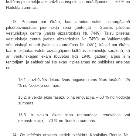
kultūras pieminekļu aizsardzības inspekcijas norādījumiem, – 50 % no
Nodokļa summas.
13. Personai par ēkām, kas atrodas valsts aizsargājamā
pilsētbūvniecības pieminekļa zonā (teritorijā) – Sabiles pilsētas
vēsturiskajā centrā (valsts aizsardzības Nr. 7449), Talsu pilsētas
vēsturiskajā centrā (valsts aizsardzības Nr. 7450) un Valdemārpils
vēsturiskajā centrā (valsts aizsardzības Nr. 7451), kā arī par ēkām,
kas ir iekļautas valsts aizsargājamo kultūras pieminekļu sarakstā, kā
arī vēsturiskajām ēkām (būvētas līdz 1940. gadam) ārpus šīm
teritorijām, ja sabiedrībai šīs ēkas ir pieejamas no publiskās ārtelpas
un:
13.1. ir izbūvēts dekoratīvais apgaismojums ēkas fasādē – 25
% no Nodokļa summas;
13.2. ir veikta ēkas fasāžu pilna renovācija, – 50 % no Nodokļa
summas;
13.3. ir veikta ēkas pilna restaurācija, renovācija vai
rekonstrukcija, – 70 % no Nodokļa summas.
14.
De minimis
atbalsts netiek piešķirts Komisijas Regula Nr.