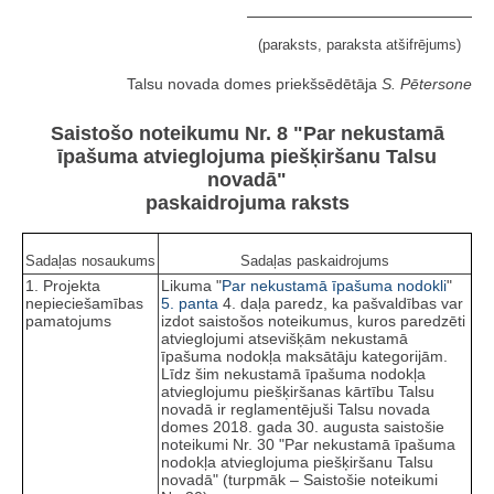
(paraksts, paraksta atšifrējums)
Talsu novada domes priekšsēdētāja
S. Pētersone
Saistošo noteikumu Nr. 8 "Par nekustamā
īpašuma atvieglojuma piešķiršanu Talsu
novadā"
paskaidrojuma raksts
Sadaļas nosaukums
Sadaļas paskaidrojums
1. Projekta
Likuma "
Par nekustamā īpašuma nodokli
"
nepieciešamības
5. panta
4. daļa paredz, ka pašvaldības var
pamatojums
izdot saistošos noteikumus, kuros paredzēti
atvieglojumi atsevišķām nekustamā
īpašuma nodokļa maksātāju kategorijām.
Līdz šim nekustamā īpašuma nodokļa
atvieglojumu piešķiršanas kārtību Talsu
novadā ir reglamentējuši Talsu novada
domes 2018. gada 30. augusta saistošie
noteikumi Nr. 30 "Par nekustamā īpašuma
nodokļa atvieglojuma piešķiršanu Talsu
novadā" (turpmāk – Saistošie noteikumi