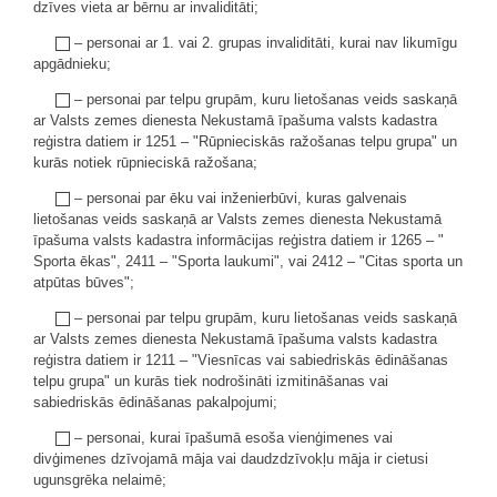
dzīves vieta ar bērnu ar invaliditāti;
– personai ar 1. vai 2. grupas invaliditāti, kurai nav likumīgu
apgādnieku;
– personai par telpu grupām, kuru lietošanas veids saskaņā
ar Valsts zemes dienesta Nekustamā īpašuma valsts kadastra
reģistra datiem ir 1251 – "Rūpnieciskās ražošanas telpu grupa" un
kurās notiek rūpnieciskā ražošana;
– personai par ēku vai inženierbūvi, kuras galvenais
lietošanas veids saskaņā ar Valsts zemes dienesta Nekustamā
īpašuma valsts kadastra informācijas reģistra datiem ir 1265 – "
Sporta ēkas", 2411 – "Sporta laukumi", vai 2412 – "Citas sporta un
atpūtas būves";
– personai par telpu grupām, kuru lietošanas veids saskaņā
ar Valsts zemes dienesta Nekustamā īpašuma valsts kadastra
reģistra datiem ir 1211 – "Viesnīcas vai sabiedriskās ēdināšanas
telpu grupa" un kurās tiek nodrošināti izmitināšanas vai
sabiedriskās ēdināšanas pakalpojumi;
– personai, kurai īpašumā esoša vienģimenes vai
divģimenes dzīvojamā māja vai daudzdzīvokļu māja ir cietusi
ugunsgrēka nelaimē;