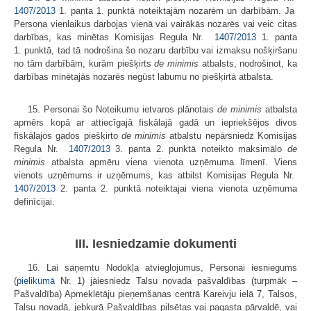
1407/2013
1. panta 1. punktā noteiktajām nozarēm un darbībām. Ja
Persona vienlaikus darbojas vienā vai vairākās nozarēs vai veic citas
darbības, kas minētas Komisijas Regula Nr.
1407/2013
1. panta
1. punktā, tad tā nodrošina šo nozaru darbību vai izmaksu nošķiršanu
no tām darbībām, kurām piešķirts
de minimis
atbalsts, nodrošinot, ka
darbības minētajās nozarēs negūst labumu no piešķirtā atbalsta.
15. Personai šo Noteikumu ietvaros plānotais
de minimis
atbalsta
apmērs kopā ar attiecīgajā fiskālajā gadā un iepriekšējos divos
fiskālajos gados piešķirto
de minimis
atbalstu nepārsniedz Komisijas
Regula Nr.
1407/2013
3. panta 2. punktā noteikto maksimālo
de
minimis
atbalsta apmēru viena vienota uzņēmuma līmenī. Viens
vienots uzņēmums ir uzņēmums, kas atbilst Komisijas Regula Nr.
1407/2013
2. panta 2. punktā noteiktajai viena vienota uzņēmuma
definīcijai.
III. Iesniedzamie dokumenti
16. Lai saņemtu Nodokļa atvieglojumus, Personai iesniegums
(
pielikumā
Nr. 1) jāiesniedz Talsu novada pašvaldības (turpmāk –
Pašvaldība) Apmeklētāju pieņemšanas centrā Kareivju ielā 7, Talsos,
Talsu novadā, jebkurā Pašvaldības pilsētas vai pagasta pārvaldē, vai