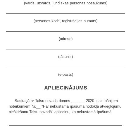
(vārds, uzvārds, juridiskās personas nosaukums)
(personas kods, reģistrācijas numurs)
(adrese)
(tālrunis)
(e-pasts)
APLIECINĀJUMS
Saskaņā ar Talsu novada domes ___.___.2020. saistošajiem
noteikumiem Nr.__ "Par nekustamā īpašuma nodokļa atvieglojumu
piešķiršanu Talsu novadā" apliecinu, ka nekustamā īpašumā