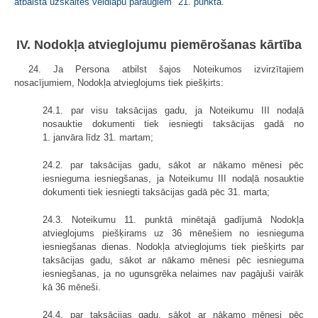
atbalsta uzskaites veidlapu paraugiem
"
21. punktā
.
IV. Nodokļa atvieglojumu piemērošanas kārtība
24. Ja Persona atbilst šajos Noteikumos izvirzītajiem
nosacījumiem, Nodokļa atvieglojums tiek piešķirts:
24.1. par visu taksācijas gadu, ja Noteikumu III nodaļā
nosauktie dokumenti tiek iesniegti taksācijas gadā no
1. janvāra līdz 31. martam;
24.2. par taksācijas gadu, sākot ar nākamo mēnesi pēc
iesnieguma iesniegšanas, ja Noteikumu III nodaļā nosauktie
dokumenti tiek iesniegti taksācijas gadā pēc 31. marta;
24.3. Noteikumu 11. punktā minētajā gadījumā Nodokļa
atvieglojums piešķirams uz 36 mēnešiem no iesnieguma
iesniegšanas dienas. Nodokļa atvieglojums tiek piešķirts par
taksācijas gadu, sākot ar nākamo mēnesi pēc iesnieguma
iesniegšanas, ja no ugunsgrēka nelaimes nav pagājuši vairāk
kā 36 mēneši.
24.4. par taksācijas gadu, sākot ar nākamo mēnesi pēc