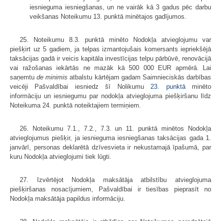
iesnieguma iesniegšanas, un ne vairāk kā 3 gadus pēc darbu
veikšanas Noteikumu 13. punktā minētajos gadījumos.
25. Noteikumu 8.3. punktā minēto Nodokļa atvieglojumu var
piešķirt uz 5 gadiem, ja telpas izmantojušais komersants iepriekšējā
taksācijas gadā ir veicis kapitāla investīcijas telpu pārbūvē, renovācijā
vai ražošanas iekārtās ne mazāk kā 500 000 EUR apmērā. Lai
saņemtu
de minimis
atbalstu kārtējam gadam Saimnieciskās darbības
veicēji Pašvaldībai iesniedz šī Nolikumu
23. punktā
minēto
informāciju un iesniegumu par nodokļa atvieglojuma piešķiršanu līdz
Noteikuma 24. punktā noteiktajiem termiņiem.
26. Noteikumu 7.1., 7.2., 7.3. un 11. punktā minētos Nodokļa
atvieglojumus piešķir, ja iesnieguma iesniegšanas taksācijas gada 1.
janvārī, personas deklarētā dzīvesvieta ir nekustamajā īpašumā, par
kuru Nodokļa atvieglojumi tiek lūgti.
27. Izvērtējot Nodokļa maksātāja atbilstību atvieglojuma
piešķiršanas nosacījumiem, Pašvaldībai ir tiesības pieprasīt no
Nodokļa maksātāja papildus informāciju.