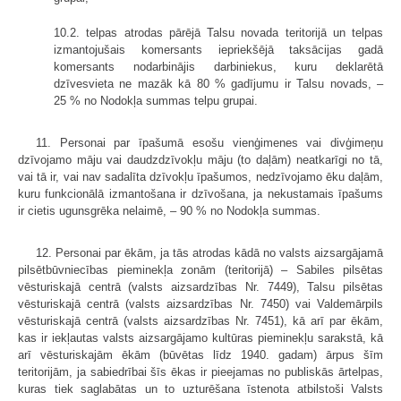
10.2. telpas atrodas pārējā Talsu novada teritorijā un telpas
izmantojušais komersants iepriekšējā taksācijas gadā
komersants nodarbinājis darbiniekus, kuru deklarētā
dzīvesvieta ne mazāk kā 80 % gadījumu ir Talsu novads, –
25 % no Nodokļa summas telpu grupai.
11. Personai par īpašumā esošu vienģimenes vai divģimeņu
dzīvojamo māju vai daudzdzīvokļu māju (to daļām) neatkarīgi no tā,
vai tā ir, vai nav sadalīta dzīvokļu īpašumos, nedzīvojamo ēku daļām,
kuru funkcionālā izmantošana ir dzīvošana, ja nekustamais īpašums
ir cietis ugunsgrēka nelaimē, – 90 % no Nodokļa summas.
12. Personai par ēkām, ja tās atrodas kādā no valsts aizsargājamā
pilsētbūvniecības pieminekļa zonām (teritorijā) – Sabiles pilsētas
vēsturiskajā centrā (valsts aizsardzības Nr. 7449), Talsu pilsētas
vēsturiskajā centrā (valsts aizsardzības Nr. 7450) vai Valdemārpils
vēsturiskajā centrā (valsts aizsardzības Nr. 7451), kā arī par ēkām,
kas ir iekļautas valsts aizsargājamo kultūras pieminekļu sarakstā, kā
arī vēsturiskajām ēkām (būvētas līdz 1940. gadam) ārpus šīm
teritorijām, ja sabiedrībai šīs ēkas ir pieejamas no publiskās ārtelpas,
kuras tiek saglabātas un to uzturēšana īstenota atbilstoši Valsts