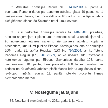
32. Atbilstoši Komisijas Regula Nr.
1407/2013
6. panta 4.
punktam, Persona datus par saņemto atbalstu glabā 10 gadus no tā
piešķiršanas dienas, bet Pašvaldība – 10 gadus no pēdējā atbalsta
piešķiršanas dienas šo Saistošo noteikumu ietvaros.
33. Ja ir pārkāptas Komisijas regulas Nr.
1407/2013
prasības,
atbalsta saņēmējam ir pienākums atmaksāt atbalsta sniedzējam visu
šo noteikumu ietvaros saņemto
de minimis
atbalstu kopā ar
procentiem, kuru likmi publicē Eiropas Komisija saskaņā ar Komisijas
2004. gada 21. aprīļa Regulas (EK) Nr.
794/2004
, ar ko īsteno
Padomes Regulu (ES)
2015/1589
, ar ko nosaka sīki izstrādātus
noteikumus Līguma par Eiropas Savienības darbību 108. panta
piemērošanai, 10. pantu, tiem pieskaitot 100 bāzes punktus par
periodu no
de minimis
atbalsta piešķiršanas līdz tā atgūšanas dienai,
ievērojot minētās regulas 11. pantā noteikto procentu likmes
piemērošanas metodi.
V. Noslēguma jautājumi
34. Noteikumi piemērojami no 2021. gada 1. janvāra.