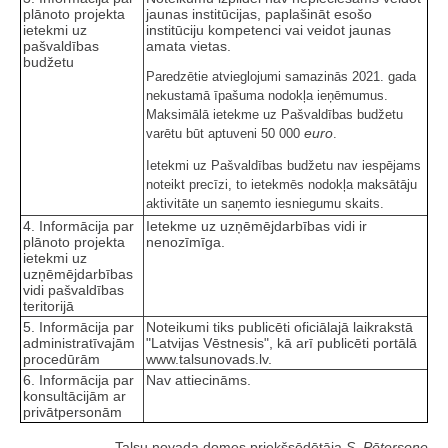
plānoto projekta
jaunas institūcijas, paplašināt esošo
ietekmi uz
institūciju kompetenci vai veidot jaunas
pašvaldības
amata vietas.
budžetu
Paredzētie atvieglojumi samazinās 2021. gada
nekustamā īpašuma nodokļa ieņēmumus.
Maksimālā ietekme uz Pašvaldības budžetu
euro
varētu būt aptuveni 50 000
.
Ietekmi uz Pašvaldības budžetu nav iespējams
noteikt precīzi, to ietekmēs nodokļa maksātāju
aktivitāte un saņemto iesniegumu skaits.
4. Informācija par
Ietekme uz uzņēmējdarbības vidi ir
plānoto projekta
nenozīmīga.
ietekmi uz
uzņēmējdarbības
vidi pašvaldības
teritorijā
5. Informācija par
Noteikumi tiks publicēti oficiālajā laikrakstā
administratīvajām
"Latvijas Vēstnesis", kā arī publicēti portālā
procedūrām
www.talsunovads.lv.
6. Informācija par
Nav attiecināms.
konsultācijām ar
privātpersonām
Talsu novada domes priekšsēdētāja
S. Pētersone