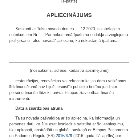
(e-pasts)
APLIECINĀJUMS
Saskaņā ar Talsu novada domes __.12.2020. saistošajiem
noteikumiem Nr.__ "Par nekustamā īpašuma nodokļa atvieglojumu
piešķiršanu Talsu novadā" apliecinu, ka nekustamā īpašuma
(nosaukums, adrese, kadastra apzīmējums)
restaurācijas, renovācijas vai rekonstrukcijas darbu veikšanas
līdzfinansējumā nav bijuši iesaistīti publisko tiesību juridisko
personu finanšu līdzekļi un/vai Eiropas Savienības finanšu
instrumenti.
Datu aizsardzības atruna
Talsu novada pašvaldība ar šo apliecina, ka informācija un
personas dati, ko Jūs esat iesniedzis saistībā ar šo iesniegumu,
tiks apkopoti, apstrādāti un glabāti saskaņā ar Eiropas Parlamenta
un Padomes Regulu (ES)
2016/679
(2016. gada 27. aprīlis) par