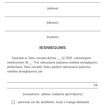
(adrese)
(tālrunis)
(e-pasts)
IESNIEGUMS
Saskaņā ar Talsu novada domes __.12.2020. saistošajiem
noteikumiem Nr.__ "Par nekustamā īpašuma nodokļa atvieglojumu
piešķiršanu Talsu novadā" lūdzu piešķirt nekustamā īpašuma
nodokļa atvieglojumus par
kā
(nosaukums, adrese, kadastra apzīmējums)
– personai vai tās aizbildnim, kurai ir kopīga deklarētā