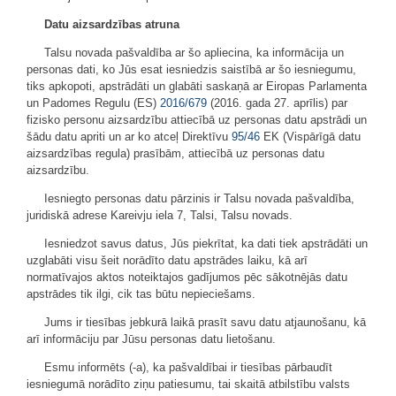
Datu aizsardzības atruna
Talsu novada pašvaldība ar šo apliecina, ka informācija un
personas dati, ko Jūs esat iesniedzis saistībā ar šo iesniegumu,
tiks apkopoti, apstrādāti un glabāti saskaņā ar Eiropas Parlamenta
un Padomes Regulu (ES)
2016/679
(2016. gada 27. aprīlis) par
fizisko personu aizsardzību attiecībā uz personas datu apstrādi un
šādu datu apriti un ar ko atceļ Direktīvu
95/46
EK (Vispārīgā datu
aizsardzības regula) prasībām, attiecībā uz personas datu
aizsardzību.
Iesniegto personas datu pārzinis ir Talsu novada pašvaldība,
juridiskā adrese Kareivju iela 7, Talsi, Talsu novads.
Iesniedzot savus datus, Jūs piekrītat, ka dati tiek apstrādāti un
uzglabāti visu šeit norādīto datu apstrādes laiku, kā arī
normatīvajos aktos noteiktajos gadījumos pēc sākotnējās datu
apstrādes tik ilgi, cik tas būtu nepieciešams.
Jums ir tiesības jebkurā laikā prasīt savu datu atjaunošanu, kā
arī informāciju par Jūsu personas datu lietošanu.
Esmu informēts (-a), ka pašvaldībai ir tiesības pārbaudīt
iesniegumā norādīto ziņu patiesumu, tai skaitā atbilstību valsts