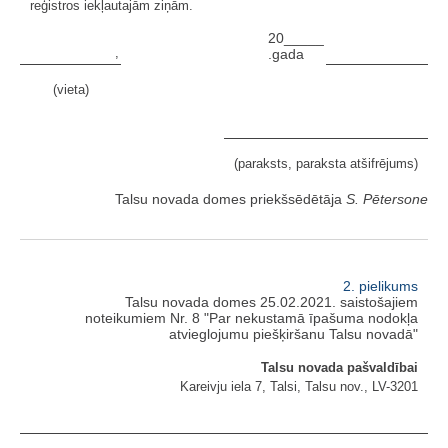
reģistros iekļautajām ziņām.
20_____
,
.gada
(vieta)
(paraksts, paraksta atšifrējums)
Talsu novada domes priekšsēdētāja
S. Pētersone
2. pielikums
Talsu novada domes 25.02.2021. saistošajiem
noteikumiem Nr. 8 "Par nekustamā īpašuma nodokļa
atvieglojumu piešķiršanu Talsu novadā"
Talsu novada pašvaldībai
Kareivju iela 7, Talsi, Talsu nov., LV-3201