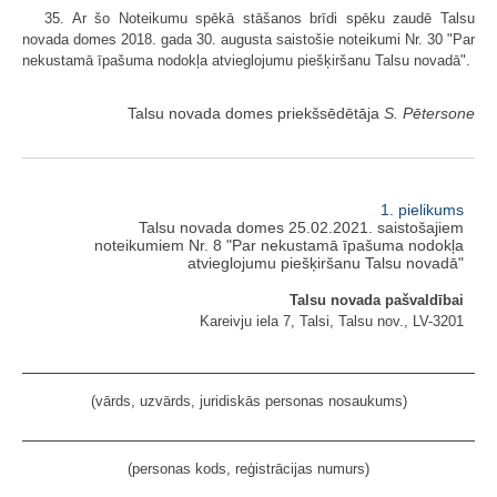
35. Ar šo Noteikumu spēkā stāšanos brīdi spēku zaudē Talsu
novada domes 2018. gada 30. augusta saistošie noteikumi Nr. 30 "Par
nekustamā īpašuma nodokļa atvieglojumu piešķiršanu Talsu novadā".
Talsu novada domes priekšsēdētāja
S. Pētersone
1. pielikums
Talsu novada domes 25.02.2021. saistošajiem
noteikumiem Nr. 8 "Par nekustamā īpašuma nodokļa
atvieglojumu piešķiršanu Talsu novadā"
Talsu novada pašvaldībai
Kareivju iela 7, Talsi, Talsu nov., LV-3201
(vārds, uzvārds, juridiskās personas nosaukums)
(personas kods, reģistrācijas numurs)