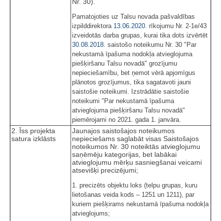
Nr.
30).
Pamatojoties uz Talsu novada pašvaldības
izpilddirektora
13.06.2020.
rīkojumu Nr. 2-1e/43
izveidotās darba grupas, kurai tika dots izvērtēt
30.08.2018.
saistošo noteikumu Nr. 30 "Par
nekustamā īpašuma nodokļa atvieglojuma
piešķiršanu Talsu novadā" grozījumu
nepieciešamību, bet ņemot vērā apjomīgus
plānotos grozījumus, tika sagatavoti jauni
saistošie noteikumi. Izstrādātie saistošie
noteikumi "Par nekustamā īpašuma
atvieglojuma piešķiršanu Talsu novadā"
piemērojami no 2021. gada 1. janvāra.
2. Īss projekta
Jaunajos saistošajos noteikumos
satura izklāsts
nepieciešams saglabāt visas Saistošajos
noteikumos Nr. 30 noteiktās atvieglojumu
saņēmēju kategorijas, bet labākai
atvieglojumu mērķu sasniegšanai veicami
atsevišķi precizējumi;
1. precizēts objektu loks (telpu grupas, kuru
lietošanas veida kods – 1251 un 1211), par
kuriem piešķirams nekustamā īpašuma nodokļa
atvieglojums;