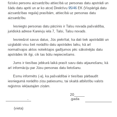
fizisko personu aizsardzību attiecībā uz personas datu apstrādi un
šādu datu apriti un ar ko atceļ Direktīvu
95/46
EK (Vispārīgā datu
aizsardzības regula) prasībām, attiecībā uz personas datu
aizsardzību.
Iesniegto personas datu pārzinis ir Talsu novada pašvaldība,
juridiskā adrese Kareivju iela 7, Talsi, Talsu novads.
Iesniedzot savus datus, Jūs piekrītat, ka dati tiek apstrādāti un
uzglabāti visu šeit norādīto datu apstrādes laiku, kā arī
normatīvajos aktos noteiktajos gadījumos pēc sākotnējās datu
apstrādes tik ilgi, cik tas būtu nepieciešams.
Jums ir tiesības jebkurā laikā prasīt savu datu atjaunošanu, kā
arī informāciju par Jūsu personas datu lietošanu.
Esmu informēts (-a), ka pašvaldībai ir tiesības pārbaudīt
iesniegumā norādīto ziņu patiesumu, tai skaitā atbilstību valsts
reģistros iekļautajām ziņām.
20_____
,
.gada
(vieta)