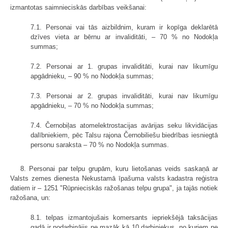
izmantotas saimnieciskās darbības veikšanai:
7.1. Personai vai tās aizbildnim, kuram ir kopīga deklarētā
dzīves vieta ar bērnu ar invaliditāti, – 70 % no Nodokļa
summas;
7.2. Personai ar 1. grupas invaliditāti, kurai nav likumīgu
apgādnieku, – 90 % no Nodokļa summas;
7.3. Personai ar 2. grupas invaliditāti, kurai nav likumīgu
apgādnieku, – 70 % no Nodokļa summas;
7.4. Černobiļas atomelektrostacijas avārijas seku likvidācijas
dalībniekiem, pēc Talsu rajona Černobiliešu biedrības iesniegtā
personu saraksta – 70 % no Nodokļa summas.
8. Personai par telpu grupām, kuru lietošanas veids saskaņā ar
Valsts zemes dienesta Nekustamā īpašuma valsts kadastra reģistra
datiem ir – 1251 "Rūpnieciskās ražošanas telpu grupa", ja tajās notiek
ražošana, un:
8.1. telpas izmantojušais komersants iepriekšējā taksācijas
gadā ir nodarbinājis ne mazāk kā 10 darbiniekus, no kuriem ne