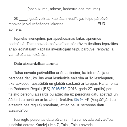
(nosaukums, adrese, kadastra apzīmējums)
20 ____. gadā veiktas kapitāla investīcijas telpu pārbūvē,
renovācijā vai ražošanas iekārtās ________________ EUR
apmērā.
Iepriekš vienojoties par apsekošanas laiku, apņemos
nodrošināt Talsu novada pašvaldības pārstāvim tiesības iepazīties
ar apliecinātajām kapitāla investīcijām telpu pārbūvē, renovācijā
vai ražošanas iekārtās.
Datu aizsardzības atruna
Talsu novada pašvaldība ar šo apliecina, ka informācija un
personas dati, ko Jūs esat iesniedzis saistībā ar šo iesniegumu,
tiks apkopoti, apstrādāti un glabāti saskaņā ar Eiropas Parlamenta
un Padomes Regulu (ES)
2016/679
(2016. gada 27. aprīlis) par
fizisko personu aizsardzību attiecībā uz personas datu apstrādi un
šādu datu apriti un ar ko atceļ Direktīvu
95/46
EK (Vispārīgā datu
aizsardzības regula) prasībām, attiecībā uz personas datu
aizsardzību.
Iesniegto personas datu pārzinis ir Talsu novada pašvaldība,
juridiskā adrese Kareivju iela 7, Talsi, Talsu novads.