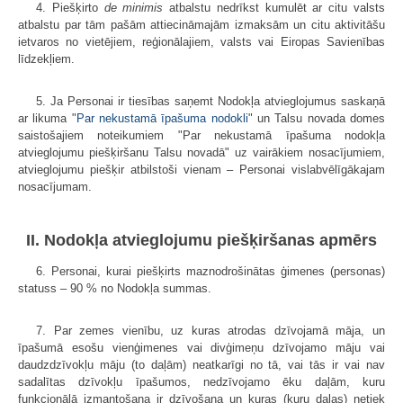
4. Piešķirto
de minimis
atbalstu nedrīkst kumulēt ar citu valsts
atbalstu par tām pašām attiecināmajām izmaksām un citu aktivitāšu
ietvaros no vietējiem, reģionālajiem, valsts vai Eiropas Savienības
līdzekļiem.
5. Ja Personai ir tiesības saņemt Nodokļa atvieglojumus saskaņā
ar likuma "
Par nekustamā īpašuma nodokli
" un Talsu novada domes
saistošajiem noteikumiem "Par nekustamā īpašuma nodokļa
atvieglojumu piešķiršanu Talsu novadā" uz vairākiem nosacījumiem,
atvieglojumu piešķir atbilstoši vienam – Personai vislabvēlīgākajam
nosacījumam.
II. Nodokļa atvieglojumu piešķiršanas apmērs
6. Personai, kurai piešķirts maznodrošinātas ģimenes (personas)
statuss – 90 % no Nodokļa summas.
7. Par zemes vienību, uz kuras atrodas dzīvojamā māja, un
īpašumā esošu vienģimenes vai divģimeņu dzīvojamo māju vai
daudzdzīvokļu māju (to daļām) neatkarīgi no tā, vai tās ir vai nav
sadalītas dzīvokļu īpašumos, nedzīvojamo ēku daļām, kuru
funkcionālā izmantošana ir dzīvošana un kuras (kuru daļas) netiek