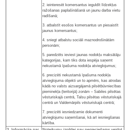
2. ieinteresēt komersantus ieguldīt līdzekļus
ražošanas paplašināšanā un jaunu darba vietu
radīšanā;
3. atbalstīt esošos komersantus un piesaistīt
jaunus komersantus;
4. sniegt atbalstu sociāli maznodrošinātām
personām;
5. paredzēts ieviest jaunas nodokļu maksātāju
kategorijas, kam tiks dota iespēja saņemt
nekustamā īpašuma nodokļa atvieglojumus;
6. precizēti nekustamā īpašuma nodokļa
atvieglojuma objekti un to apmērs, kas atrodas
kādā no valsts aizsargājamā pilsētbūvniecības
pieminekļa (teritorijā) zonām – Sabiles pilsētas
vēsturiskajā centrā, Talsu pilsētas vēsturiskajā
centrā un Valdemārpils vēsturiskajā centrā;
7. precizēti iesniedzamie dokumenti
atvieglojumu saņemšanai, kā arī iesniegšanas
kārtība.
3. Informācija par
Noteikumu izpildei nav nepieciešams veidot