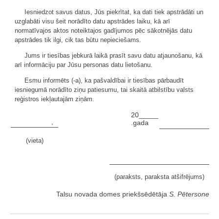
Iesniedzot savus datus, Jūs piekrītat, ka dati tiek apstrādāti un
uzglabāti visu šeit norādīto datu apstrādes laiku, kā arī
normatīvajos aktos noteiktajos gadījumos pēc sākotnējās datu
apstrādes tik ilgi, cik tas būtu nepieciešams.
Jums ir tiesības jebkurā laikā prasīt savu datu atjaunošanu, kā
arī informāciju par Jūsu personas datu lietošanu.
Esmu informēts (-a), ka pašvaldībai ir tiesības pārbaudīt
iesniegumā norādīto ziņu patiesumu, tai skaitā atbilstību valsts
reģistros iekļautajām ziņām.
20_____
,
.gada
(vieta)
(paraksts, paraksta atšifrējums)
Talsu novada domes priekšsēdētāja
S. Pētersone