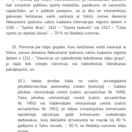
tiek izmantots publisku sporta nodarbību, pasākumu un sacensību
vajadzībām, un ir publiski pieejams, un ja ēku un inženierbūvju
galvenais lietošanas veids saskaņā ar Valsts zemes dienesta
Nekustamā īpašuma valsts kadastra informācijas reģistra datiem ir
1265 – "Sporta ēkas", 2411 – "Sporta laukumi" vai 2412 – "Citas
sporta un atpūtas būves", – 70 % no Nodokļa summas.
10. Personai par telpu grupām, kuru lietošanas veids saskaņā ar
Valsts zemes dienesta Nekustamā īpašuma valsts kadastra reģistra
datiem ir 1211 – "Viesnīcas un sabiedriskās ēdināšanas telpu grupa",
ja tajās tiek sniegts viesnīcas vai sabiedriskās ēdināšanas
pakalpojums, un:
10.1. telpas atrodas kādā no valsts aizsargājamā
pilsētbūvniecības pieminekļa zonām (teritorijā) – Sabiles
pilsētas vēsturiskajā centrā (valsts aizsardzības Nr. 7449),
Talsu pilsētas vēsturiskajā centrā (valsts aizsardzības
Nr. 7450) vai Valdemārpils vēsturiskajā centrā (valsts
aizsardzības Nr. 7451) un telpas izmantojušais komersants
iepriekšējā taksācijas gadā komersants nodarbinājis
darbiniekus, kuru deklarētā dzīvesvieta ne mazāk kā 80 %
gadījumu ir Talsu novads, – 50 % no Nodokļa summas telpu
grupai;