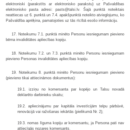
elektroniski (parakstīts ar elektronisko parakstu) uz Pašvaldības
elektronisko pasta adresi: pasts@talsi.lv. Šajā punktā noteiktais
neattiecas uz 6. punktā un 7.4. apakšpunktā noteikto atvieglojumu, ko
Pašvaldība aprēķina, pamatojoties uz tās rīcībā esošo informāciju.
17. Noteikumu 7.1. punktā minēto Personu iesniegumam pievieno
bērna invaliditātes apliecības kopiju.
18. Noteikumu 7.2. un 7.3. punktā minēto Personu iesniegumam
pievieno Personas invaliditātes apliecības kopiju.
19. Noteikumu 8. punktā minēto Personu iesniegumam pievieno
(pievieno tikai attiecināmos dokumentus):
19.1. izziņu no komersanta par kopējo un Talsu novadā
deklarēto darbinieku skaitu;
19.2. apliecinājumu par kapitāla investīcijām telpu pārbūvē,
renovācijā vai ražošanas iekārtās (pielikumā Nr. 2);
19.3. nomas līguma kopiju ar komersantu, ja Persona pati nav
attiecīgās nozares komersants.