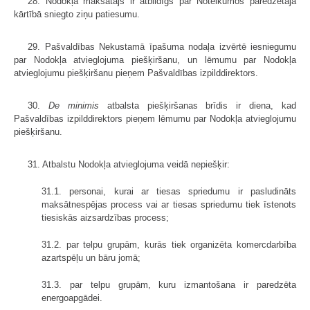
28. Nodokļa maksātājs ir atbildīgs par Noteikumos paredzētajā
kārtībā sniegto ziņu patiesumu.
29. Pašvaldības Nekustamā īpašuma nodaļa izvērtē iesniegumu
par Nodokļa atvieglojuma piešķiršanu, un lēmumu par Nodokļa
atvieglojumu piešķiršanu pieņem Pašvaldības izpilddirektors.
30.
De minimis
atbalsta piešķiršanas brīdis ir diena, kad
Pašvaldības izpilddirektors pieņem lēmumu par Nodokļa atvieglojumu
piešķiršanu.
31. Atbalstu Nodokļa atvieglojuma veidā nepiešķir:
31.1. personai, kurai ar tiesas spriedumu ir pasludināts
maksātnespējas process vai ar tiesas spriedumu tiek īstenots
tiesiskās aizsardzības process;
31.2. par telpu grupām, kurās tiek organizēta komercdarbība
azartspēļu un bāru jomā;
31.3. par telpu grupām, kuru izmantošana ir paredzēta
energoapgādei.