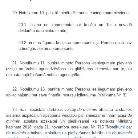
20. Noteikumu 10. punktā minēto Personu iesniegumam pievieno:
20.1. izziņu no komersanta par kopējo un Talsu novadā
deklarēto darbinieku skaitu;
20.2. nomas līguma kopiju ar komersantu, ja Persona pati nav
attiecīgās nozares komersants.
21. Noteikumu 11. punktā minēto Personu iesniegumam pievieno
izziņu no Valsts ugunsdzēsības un glābšanas dienesta par to, ka
nekustamajā īpašumā noticis ugunsgrēks.
22. Noteikumu 13. punktā minēto Personu iesniegumam pievieno
apliecinājumu par savu finanšu resursu izlietojumu (pielikumā Nr. 3).
23. Saimnieciskās darbības veicēji
de minimis
atbalsta uzskaites
sistēmā aizpilda un apstiprina veidlapu par sniedzamo informāciju
de
minimis
atbalsta uzskaitei un piešķiršanai kā noteikts Ministru
kabineta 2018. gada 21. novembra noteikumu Nr. 715 "
Noteikumi par
de minimis
atbalsta uzskaites un piešķiršanas kārtību un
de minimis