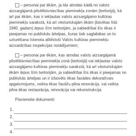
– personai par ēkām, ja tās atrodas kādā no valsts
aizsargājamā pilsētbūvniecības pieminekļa zonām (teritorijā), kā
arī par ēkām, kas ir iekļautas valsts aizsargājamo kultūras
pieminekļu sarakstā, kā arī vēsturiskajām ēkām (būvētas līdz
1940. gadam) ārpus šīm teritorijām, ja sabiedrībai šīs ēkas ir
pieejamas no publiskās ārtelpas, kuras tiek saglabātas un to
uzturēšana īstenota atbilstoši Valsts kultūras pieminekļu
aizsardzības inspekcijas norādījumiem;
– personai par ēkām, kas atrodas valsts aizsargājamā
pilsētbūvniecības pieminekļa zonā (teritorijā) vai iekļautas valsts
aizsargājamo kultūras pieminekļu sarakstā, kā arī vēsturiskajām
ēkām ārpus šīm teritorijām, ja sabiedrībai šīs ēkas ir pieejamas no
publiskās ārtelpas un ir izbūvēts ēkas fasādes dekoratīvais
apgaismojums, veikta ēkas fasāžu pilna renovācija, vai veikta
pilna ēkas restaurācija, renovācija vai rekonstrukcija.
Pievienotie dokumenti:
1.
2.
3.
4.