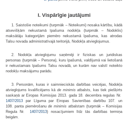
I. Vispārīgie jautājumi
1. Saistošie noteikumi (turpmāk – Noteikumi) nosaka kārtību, kādā
atsevišķām nekustamā īpašuma nodokļa (turpmāk – Nodoklis)
maksātāju kategorijām piemēro nekustamā īpašuma, kas atrodas
Talsu novada administratīvajā teritorijā, Nodokļa atvieglojumus.
2. Nodokļa atvieglojumu saņēmēji ir fiziskas un juridiskas
personas (turpmāk – Persona), kuru īpašumā, valdījumā vai lietošanā
ir nekustamais īpašums Talsu novadā, un kurām nav valstī noteikto
nodokļu maksājumu parādu.
3. Personām, kuras ir saimnieciskās darbības veicējas, Nodokļa
atvieglojums kvalificējams kā
de minimis
atbalsts, kas tiek piešķirts
saskaņā ar Eiropas Komisijas 2013. gada 18. decembra regulas Nr.
1407/2013
par Līguma par Eiropas Savienības darbību 107. un
108. panta piemērošanu
de minimis
atbalstam (turpmāk – Komisijas
Regula Nr.
1407/2013
) nosacījumiem līdz tās darbības termiņa
beigām.