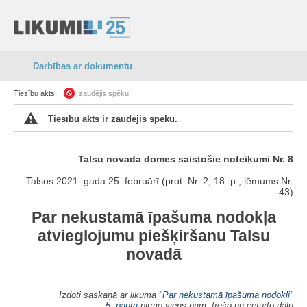
Darbības ar dokumentu
Tiesību akts:
zaudējis spēku
Tiesību akts ir zaudējis spēku.
Talsu novada domes saistošie noteikumi Nr. 8
Talsos 2021. gada 25. februārī (prot. Nr. 2, 18. p., lēmums Nr.
43)
Par nekustamā īpašuma nodokļa
atvieglojumu piešķiršanu Talsu
novadā
Izdoti saskaņā ar likuma "
Par nekustamā īpašuma nodokli
"
5. panta
pirmo viens prim, trešo un ceturto daļu