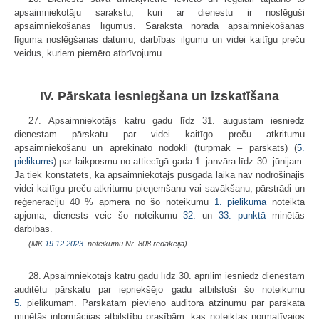
apsaimniekotāju sarakstu, kuri ar dienestu ir noslēguši
apsaimniekošanas līgumus. Sarakstā norāda apsaimniekošanas
līguma noslēgšanas datumu, darbības ilgumu un videi kaitīgu preču
veidus, kuriem piemēro atbrīvojumu.
IV. Pārskata iesniegšana un izskatīšana
27. Apsaimniekotājs katru gadu līdz 31. augustam iesniedz
dienestam pārskatu par videi kaitīgo preču atkritumu
apsaimniekošanu un aprēķināto nodokli (turpmāk – pārskats) (
5.
pielikums
) par laikposmu no attiecīgā gada 1. janvāra līdz 30. jūnijam.
Ja tiek konstatēts, ka apsaimniekotājs pusgada laikā nav nodrošinājis
videi kaitīgu preču atkritumu pieņemšanu vai savākšanu, pārstrādi un
reģenerāciju 40 % apmērā no šo noteikumu
1. pielikumā
noteiktā
apjoma, dienests veic šo noteikumu
32.
un
33. punktā
minētās
darbības.
(MK
19.12.2023.
noteikumu Nr. 808 redakcijā)
28. Apsaimniekotājs katru gadu līdz 30. aprīlim iesniedz dienestam
auditētu pārskatu par iepriekšējo gadu atbilstoši šo noteikumu
5.
pielikumam. Pārskatam pievieno auditora atzinumu par pārskatā
minētās informācijas atbilstību prasībām, kas noteiktas normatīvajos