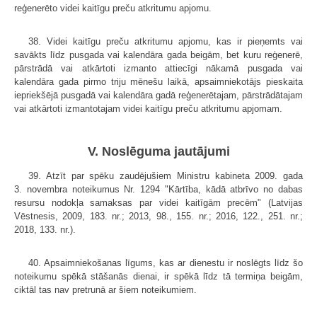
reģenerēto videi kaitīgu preču atkritumu apjomu.
38. Videi kaitīgu preču atkritumu apjomu, kas ir pieņemts vai
savākts līdz pusgada vai kalendāra gada beigām, bet kuru reģenerē,
pārstrādā vai atkārtoti izmanto attiecīgi nākamā pusgada vai
kalendāra gada pirmo triju mēnešu laikā, apsaimniekotājs pieskaita
iepriekšējā pusgadā vai kalendāra gadā reģenerētajam, pārstrādātajam
vai atkārtoti izmantotajam videi kaitīgu preču atkritumu apjomam.
V. Noslēguma jautājumi
39. Atzīt par spēku zaudējušiem Ministru kabineta 2009. gada
3. novembra noteikumus Nr. 1294 "Kārtība, kādā atbrīvo no dabas
resursu nodokļa samaksas par videi kaitīgām precēm" (Latvijas
Vēstnesis, 2009, 183. nr.; 2013, 98., 155. nr.; 2016, 122., 251. nr.;
2018, 133. nr.).
40. Apsaimniekošanas līgums, kas ar dienestu ir noslēgts līdz šo
noteikumu spēkā stāšanās dienai, ir spēkā līdz tā termiņa beigām,
ciktāl tas nav pretrunā ar šiem noteikumiem.