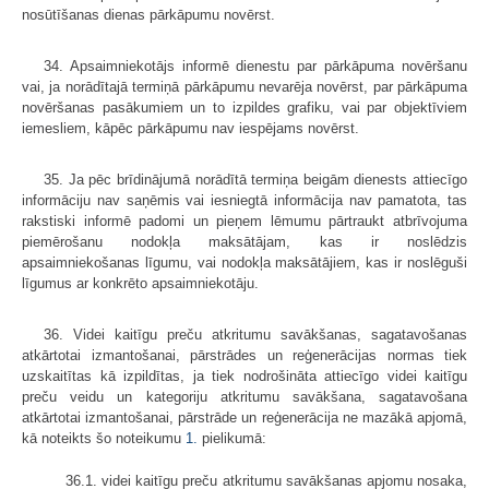
nosūtīšanas dienas pārkāpumu novērst.
34. Apsaimniekotājs informē dienestu par pārkāpuma novēršanu
vai, ja norādītajā termiņā pārkāpumu nevarēja novērst, par pārkāpuma
novēršanas pasākumiem un to izpildes grafiku, vai par objektīviem
iemesliem, kāpēc pārkāpumu nav iespējams novērst.
35. Ja pēc brīdinājumā norādītā termiņa beigām dienests attiecīgo
informāciju nav saņēmis vai iesniegtā informācija nav pamatota, tas
rakstiski informē padomi un pieņem lēmumu pārtraukt atbrīvojuma
piemērošanu nodokļa maksātājam, kas ir noslēdzis
apsaimniekošanas līgumu, vai nodokļa maksātājiem, kas ir noslēguši
līgumus ar konkrēto apsaimniekotāju.
36. Videi kaitīgu preču atkritumu savākšanas, sagatavošanas
atkārtotai izmantošanai, pārstrādes un reģenerācijas normas tiek
uzskaitītas kā izpildītas, ja tiek nodrošināta attiecīgo videi kaitīgu
preču veidu un kategoriju atkritumu savākšana, sagatavošana
atkārtotai izmantošanai, pārstrāde un reģenerācija ne mazākā apjomā,
kā noteikts šo noteikumu
1.
pielikumā:
36.1. videi kaitīgu preču atkritumu savākšanas apjomu nosaka,