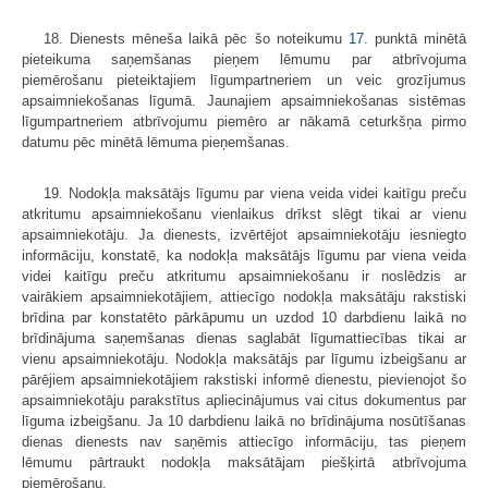
18. Dienests mēneša laikā pēc šo noteikumu
17.
punktā minētā
pieteikuma saņemšanas pieņem lēmumu par atbrīvojuma
piemērošanu pieteiktajiem līgumpartneriem un veic grozījumus
apsaimniekošanas līgumā. Jaunajiem apsaimniekošanas sistēmas
līgumpartneriem atbrīvojumu piemēro ar nākamā ceturkšņa pirmo
datumu pēc minētā lēmuma pieņemšanas.
19. Nodokļa maksātājs līgumu par viena veida videi kaitīgu preču
atkritumu apsaimniekošanu vienlaikus drīkst slēgt tikai ar vienu
apsaimniekotāju. Ja dienests, izvērtējot apsaimniekotāju iesniegto
informāciju, konstatē, ka nodokļa maksātājs līgumu par viena veida
videi kaitīgu preču atkritumu apsaimniekošanu ir noslēdzis ar
vairākiem apsaimniekotājiem, attiecīgo nodokļa maksātāju rakstiski
brīdina par konstatēto pārkāpumu un uzdod 10 darbdienu laikā no
brīdinājuma saņemšanas dienas saglabāt līgumattiecības tikai ar
vienu apsaimniekotāju. Nodokļa maksātājs par līgumu izbeigšanu ar
pārējiem apsaimniekotājiem rakstiski informē dienestu, pievienojot šo
apsaimniekotāju parakstītus apliecinājumus vai citus dokumentus par
līguma izbeigšanu. Ja 10 darbdienu laikā no brīdinājuma nosūtīšanas
dienas dienests nav saņēmis attiecīgo informāciju, tas pieņem
lēmumu pārtraukt nodokļa maksātājam piešķirtā atbrīvojuma
piemērošanu.