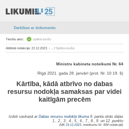
Darbības ar dokumentu
Tiesību akts:
spēkā esošs
Attēlotā redakcija: 22.12.2023. - ... /
Spēkā esošā
Ministru kabineta noteikumi Nr. 64
Rīgā 2021. gada 28. janvārī (prot. Nr. 10 19. §)
Kārtība, kādā atbrīvo no dabas
resursu nodokļa samaksas par videi
kaitīgām precēm
Izdoti saskaņā ar
Dabas resursu nodokļa likuma
9. panta otrās daļas
1., 2., 3., 4., 5., 6., 7., 8., 9. un 12. punktu
(MK
19.12.2023.
noteikumu Nr. 808 redakcijā)