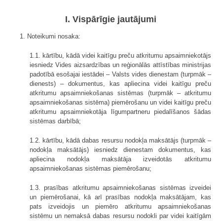
I. Vispārīgie jautājumi
1. Noteikumi nosaka:
1.1. kārtību, kādā videi kaitīgu preču atkritumu apsaimniekotājs
iesniedz Vides aizsardzības un reģionālās attīstības ministrijas
padotībā esošajai iestādei – Valsts vides dienestam (turpmāk –
dienests) – dokumentus, kas apliecina videi kaitīgu preču
atkritumu apsaimniekošanas sistēmas (turpmāk – atkritumu
apsaimniekošanas sistēma) piemērošanu un videi kaitīgu preču
atkritumu apsaimniekotāja līgumpartneru piedalīšanos šādas
sistēmas darbībā;
1.2. kārtību, kādā dabas resursu nodokļa maksātājs (turpmāk –
nodokļa maksātājs) iesniedz dienestam dokumentus, kas
apliecina nodokļa maksātāja izveidotās atkritumu
apsaimniekošanas sistēmas piemērošanu;
1.3. prasības atkritumu apsaimniekošanas sistēmas izveidei
un piemērošanai, kā arī prasības nodokļa maksātājam, kas
pats izveidojis un piemēro atkritumu apsaimniekošanas
sistēmu un nemaksā dabas resursu nodokli par videi kaitīgām