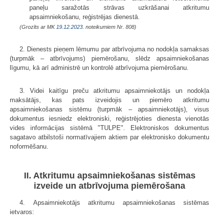
paneļu saražotās strāvas uzkrāšanai atkritumu
apsaimniekošanu, reģistrējas dienestā.
(Grozīts ar MK
19.12.2023.
noteikumiem Nr. 808)
2. Dienests pieņem lēmumu par atbrīvojuma no nodokļa samaksas
(turpmāk – atbrīvojums) piemērošanu, slēdz apsaimniekošanas
līgumu, kā arī administrē un kontrolē atbrīvojuma piemērošanu.
3. Videi kaitīgu preču atkritumu apsaimniekotājs un nodokļa
maksātājs, kas pats izveidojis un piemēro atkritumu
apsaimniekošanas sistēmu (turpmāk – apsaimniekotājs), visus
dokumentus iesniedz elektroniski, reģistrējoties dienesta vienotās
vides informācijas sistēmā "TULPE". Elektroniskos dokumentus
sagatavo atbilstoši normatīvajiem aktiem par elektronisko dokumentu
noformēšanu.
II. Atkritumu apsaimniekošanas sistēmas
izveide un atbrīvojuma piemērošana
4. Apsaimniekotājs atkritumu apsaimniekošanas sistēmas
ietvaros: