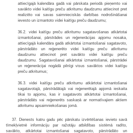
attiecīgajā kalendāra gadā vai pārskata periodā pieņemto vai
savākto videi kaitīgu preču atkritumu daudzumu attiecinot pret
realizēto vai savas saimnieciskās darbības nodrošināšanai
ievesto un izmantoto videi kaitīgu preču daudzumu;
36.2. videi kaitīgu preču atkritumu sagatavošanas atkārtotai
izmantošanai, pārstrādes un reģenerācijas apjomu nosaka,
attiecīgajā kalendāra gadā atkārtotai izmantošanai sagatavoto,
pārstrādāto un reģenerēto videi kaitīgu preču atkritumu
daudzumu attiecinot pret savākto videi kaitīgu preču
daudzumu. Sagatavošanai atkārtotai izmantošanai, pārstrādei
un reģenerācijai nogādā pilnīgi visus savāktos videi kaitīgu
preču atkritumus;
36.3. videi kaitīgu preču atkritumu atkārtotai izmantošanai
sagatavotajā, pārstrādātajā vai reģenerētajā apjomā ieskaita
tikai to apjomu, kas ir sagatavots atkārtotai izmantošanai,
pārstrādāts vai reģenerēts saskaņā ar normatīvajiem aktiem
atkritumu apsaimniekošanas jomā.
37. Dienests katru gadu pēc pārskatu izvērtēšanas ievieto savā
tīmekļvietnē informāciju par ražotāju atbildības sistēmā radīto,
savākto, atkārtotai izmantošanai sagatavoto, pārstrādāto un