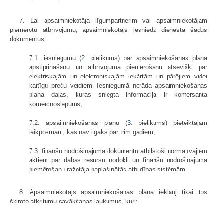
7. Lai apsaimniekotāja līgumpartnerim vai apsaimniekotājam
piemērotu atbrīvojumu, apsaimniekotājs iesniedz dienestā šādus
dokumentus:
7.1. iesniegumu (
2.
pielikums) par apsaimniekošanas plāna
apstiprināšanu un atbrīvojuma piemērošanu atsevišķi par
elektriskajām un elektroniskajām iekārtām un pārējiem videi
kaitīgu preču veidiem. Iesniegumā norāda apsaimniekošanas
plāna daļas, kurās sniegtā informācija ir komersanta
komercnoslēpums;
7.2. apsaimniekošanas plānu (
3.
pielikums) pieteiktajam
laikposmam, kas nav ilgāks par trim gadiem;
7.3. finanšu nodrošinājuma dokumentu atbilstoši normatīvajiem
aktiem par dabas resursu nodokli un finanšu nodrošinājuma
piemērošanu ražotāja paplašinātās atbildības sistēmām.
8. Apsaimniekotājs apsaimniekošanas plānā iekļauj tikai tos
šķiroto atkritumu savākšanas laukumus, kuri: