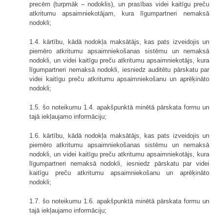
precēm (turpmāk – nodoklis), un prasības videi kaitīgu preču
atkritumu apsaimniekotājam, kura līgumpartneri nemaksā
nodokli;
1.4. kārtību, kādā nodokļa maksātājs, kas pats izveidojis un
piemēro atkritumu apsaimniekošanas sistēmu un nemaksā
nodokli, un videi kaitīgu preču atkritumu apsaimniekotājs, kura
līgumpartneri nemaksā nodokli, iesniedz auditētu pārskatu par
videi kaitīgu preču atkritumu apsaimniekošanu un aprēķināto
nodokli;
1.5. šo noteikumu 1.4. apakšpunktā minētā pārskata formu un
tajā iekļaujamo informāciju;
1.6. kārtību, kādā nodokļa maksātājs, kas pats izveidojis un
piemēro atkritumu apsaimniekošanas sistēmu un nemaksā
nodokli, un videi kaitīgu preču atkritumu apsaimniekotājs, kura
līgumpartneri nemaksā nodokli, iesniedz pārskatu par videi
kaitīgu preču atkritumu apsaimniekošanu un aprēķināto
nodokli;
1.7. šo noteikumu 1.6. apakšpunktā minētā pārskata formu un
tajā iekļaujamo informāciju;