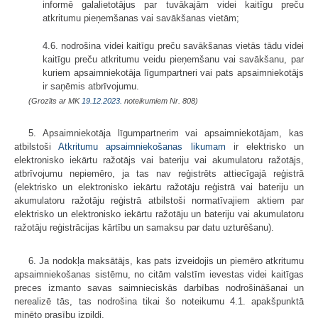
informē galalietotājus par tuvākajām videi kaitīgu preču
atkritumu pieņemšanas vai savākšanas vietām;
4.6. nodrošina videi kaitīgu preču savākšanas vietās tādu videi
kaitīgu preču atkritumu veidu pieņemšanu vai savākšanu, par
kuriem apsaimniekotāja līgumpartneri vai pats apsaimniekotājs
ir saņēmis atbrīvojumu.
(Grozīts ar MK
19.12.2023.
noteikumiem Nr. 808)
5. Apsaimniekotāja līgumpartnerim vai apsaimniekotājam, kas
atbilstoši
Atkritumu apsaimniekošanas likumam
ir elektrisko un
elektronisko iekārtu ražotājs vai bateriju vai akumulatoru ražotājs,
atbrīvojumu nepiemēro, ja tas nav reģistrēts attiecīgajā reģistrā
(elektrisko un elektronisko iekārtu ražotāju reģistrā vai bateriju un
akumulatoru ražotāju reģistrā atbilstoši normatīvajiem aktiem par
elektrisko un elektronisko iekārtu ražotāju un bateriju vai akumulatoru
ražotāju reģistrācijas kārtību un samaksu par datu uzturēšanu).
6. Ja nodokļa maksātājs, kas pats izveidojis un piemēro atkritumu
apsaimniekošanas sistēmu, no citām valstīm ievestas videi kaitīgas
preces izmanto savas saimnieciskās darbības nodrošināšanai un
nerealizē tās, tas nodrošina tikai šo noteikumu 4.1. apakšpunktā
minēto prasību izpildi.