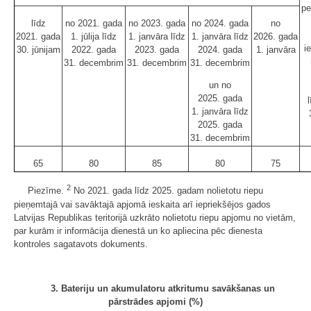
pe
līdz
no 2021. gada
no 2023. gada
no 2024. gada
no
2021. gada
1. jūlija līdz
1. janvāra līdz
1. janvāra līdz
2026. gada
i
30. jūnijam
2022. gada
2023. gada
2024. gada
1. janvāra
31. decembrim
31. decembrim
31. decembrim
un no
2025. gada
1. janvāra līdz
2025. gada
31. decembrim
65
80
85
80
75
2
Piezīme.
No 2021. gada līdz 2025. gadam nolietotu riepu
pieņemtajā vai savāktajā apjomā ieskaita arī iepriekšējos gados
Latvijas Republikas teritorijā uzkrāto nolietotu riepu apjomu no vietām,
par kurām ir informācija dienestā un ko apliecina pēc dienesta
kontroles sagatavots dokuments.
3. Bateriju un akumulatoru atkritumu savākšanas un
pārstrādes apjomi (%)