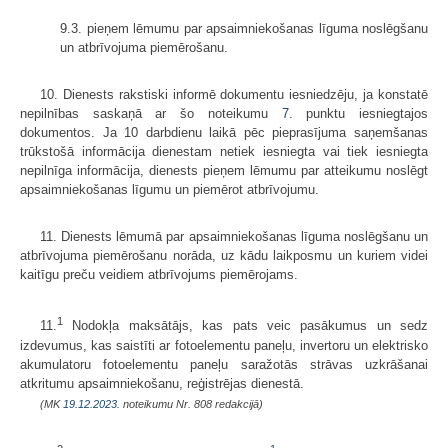
9.3. pieņem lēmumu par apsaimniekošanas līguma noslēgšanu
un atbrīvojuma piemērošanu.
10. Dienests rakstiski informē dokumentu iesniedzēju, ja konstatē
nepilnības saskaņā ar šo noteikumu
7.
punktu iesniegtajos
dokumentos. Ja 10 darbdienu laikā pēc pieprasījuma saņemšanas
trūkstošā informācija dienestam netiek iesniegta vai tiek iesniegta
nepilnīga informācija, dienests pieņem lēmumu par atteikumu noslēgt
apsaimniekošanas līgumu un piemērot atbrīvojumu.
11. Dienests lēmumā par apsaimniekošanas līguma noslēgšanu un
atbrīvojuma piemērošanu norāda, uz kādu laikposmu un kuriem videi
kaitīgu preču veidiem atbrīvojums piemērojams.
1
11.
Nodokļa maksātājs, kas pats veic pasākumus un sedz
izdevumus, kas saistīti ar fotoelementu paneļu, invertoru un elektrisko
akumulatoru fotoelementu paneļu saražotās strāvas uzkrāšanai
atkritumu apsaimniekošanu, reģistrējas dienestā.
(MK
19.12.2023.
noteikumu Nr. 808 redakcijā)