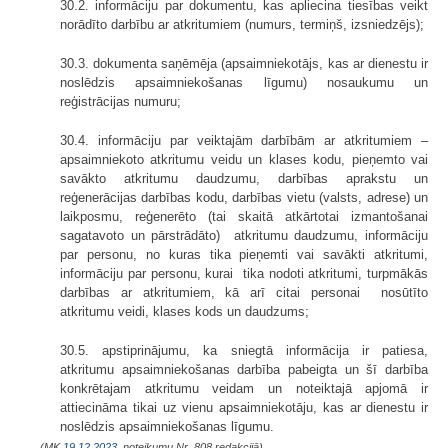
30.2. informāciju par dokumentu, kas apliecina tiesības veikt
norādīto darbību ar atkritumiem (numurs, termiņš, izsniedzējs);
30.3. dokumenta saņēmēja (apsaimniekotājs, kas ar dienestu ir
noslēdzis apsaimniekošanas līgumu) nosaukumu un
reģistrācijas numuru;
30.4. informāciju par veiktajām darbībām ar atkritumiem –
apsaimniekoto atkritumu veidu un klases kodu, pieņemto vai
savākto atkritumu daudzumu, darbības aprakstu un
reģenerācijas darbības kodu, darbības vietu (valsts, adrese) un
laikposmu, reģenerēto (tai skaitā atkārtotai izmantošanai
sagatavoto un pārstrādāto) atkritumu daudzumu, informāciju
par personu, no kuras tika pieņemti vai savākti atkritumi,
informāciju par personu, kurai tika nodoti atkritumi, turpmākās
darbības ar atkritumiem, kā arī citai personai nosūtīto
atkritumu veidi, klases kods un daudzums;
30.5. apstiprinājumu, ka sniegtā informācija ir patiesa,
atkritumu apsaimniekošanas darbība pabeigta un šī darbība
konkrētajam atkritumu veidam un noteiktajā apjomā ir
attiecināma tikai uz vienu apsaimniekotāju, kas ar dienestu ir
noslēdzis apsaimniekošanas līgumu.
(MK
19.12.2023.
noteikumu Nr. 808 redakcijā)