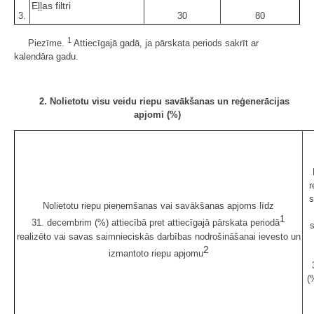
Eļļas filtri
3.
30
80
1
Piezīme.
Attiecīgajā gadā, ja pārskata periods sakrīt ar
kalendāra gadu.
2. Nolietotu visu veidu riepu savākšanas un reģenerācijas
apjomi (%)
r
s
Nolietotu riepu pieņemšanas vai savākšanas apjoms līdz
1
31. decembrim (%) attiecībā pret attiecīgajā pārskata periodā
s
realizēto vai savas saimnieciskās darbības nodrošināšanai ievesto un
2
izmantoto riepu apjomu
(