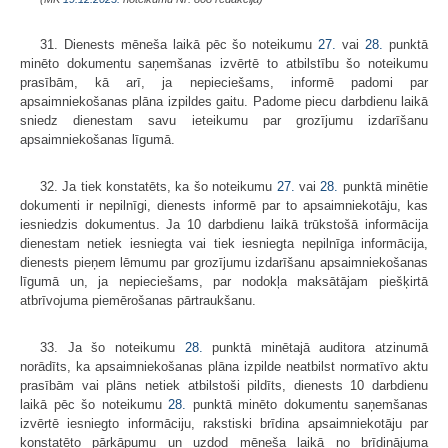
31. Dienests mēneša laikā pēc šo noteikumu
27.
vai
28.
punktā
minēto dokumentu saņemšanas izvērtē to atbilstību šo noteikumu
prasībām, kā arī, ja nepieciešams, informē padomi par
apsaimniekošanas plāna izpildes gaitu. Padome piecu darbdienu laikā
sniedz dienestam savu ieteikumu par grozījumu izdarīšanu
apsaimniekošanas līgumā.
32. Ja tiek konstatēts, ka šo noteikumu
27.
vai
28.
punktā minētie
dokumenti ir nepilnīgi, dienests informē par to apsaimniekotāju, kas
iesniedzis dokumentus. Ja 10 darbdienu laikā trūkstošā informācija
dienestam netiek iesniegta vai tiek iesniegta nepilnīga informācija,
dienests pieņem lēmumu par grozījumu izdarīšanu apsaimniekošanas
līgumā un, ja nepieciešams, par nodokļa maksātājam piešķirtā
atbrīvojuma piemērošanas pārtraukšanu.
33. Ja šo noteikumu
28.
punktā minētajā auditora atzinumā
norādīts, ka apsaimniekošanas plāna izpilde neatbilst normatīvo aktu
prasībām vai plāns netiek atbilstoši pildīts, dienests 10 darbdienu
laikā pēc šo noteikumu
28.
punktā minēto dokumentu saņemšanas
izvērtē iesniegto informāciju, rakstiski brīdina apsaimniekotāju par
konstatēto pārkāpumu un uzdod mēneša laikā no brīdinājuma