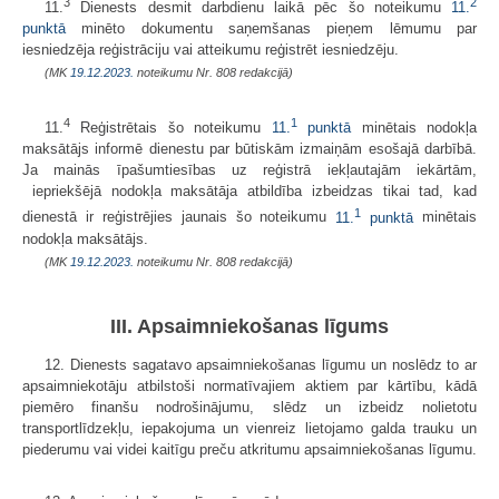
3
2
11.
Dienests desmit darbdienu laikā pēc šo noteikumu
11.
punktā
minēto dokumentu saņemšanas pieņem lēmumu par
iesniedzēja reģistrāciju vai atteikumu reģistrēt iesniedzēju.
(MK
19.12.2023.
noteikumu Nr. 808 redakcijā)
4
1
11.
Reģistrētais šo noteikumu
11.
punktā
minētais nodokļa
maksātājs informē dienestu par būtiskām izmaiņām esošajā darbībā.
Ja mainās īpašumtiesības uz reģistrā iekļautajām iekārtām,
iepriekšējā nodokļa maksātāja atbildība izbeidzas tikai tad, kad
1
dienestā ir reģistrējies jaunais šo noteikumu
11.
punktā
minētais
nodokļa maksātājs.
(MK
19.12.2023.
noteikumu Nr. 808 redakcijā)
III. Apsaimniekošanas līgums
12. Dienests sagatavo apsaimniekošanas līgumu un noslēdz to ar
apsaimniekotāju atbilstoši normatīvajiem aktiem par kārtību, kādā
piemēro finanšu nodrošinājumu, slēdz un izbeidz nolietotu
transportlīdzekļu, iepakojuma un vienreiz lietojamo galda trauku un
piederumu vai videi kaitīgu preču atkritumu apsaimniekošanas līgumu.