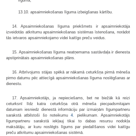
līgumā;
13.10. apsaimniekošanas līguma izbeigšanas kārtību.
14. Apsaimniekošanas līguma priekšmets ir apsaimniekotāja
izveidotās atkritumu apsaimniekošanas sistēmas īstenošana, norādot
tās ietvaros apsaimniekojamo videi kaitīgo preču veidus.
15. Apsaimniekošanas līguma neatņemama sastāvdaļa ir dienesta
apstiprinātais apsaimniekošanas plāns.
16. Atbrīvojums stājas spēkā ar nākamā ceturkšņa pirmā mēneša
pirmo datumu pēc attiecīgā apsaimniekošanas līguma noslēgšanas ar
dienestu.
17. Apsaimniekotājs, ja nepieciešams, bet ne biežāk kā reizi
ceturksnī līdz katra ceturkšņa otrā mēneša piecpadsmitajam
datumam iesniedz dienestā informāciju par izmaiņām līgumpartneru
sarakstā atbilstoši šo noteikumu
4.
pielikumam. Apsaimniekotājs
līgumpartneru sarakstā iekļauj tikai to dabas resursu nodokļa
maksātāju, ar kuru noslēgts līgums par piedalīšanos videi kaitīgu
preču atkritumu apsaimniekošanas sistēmā.