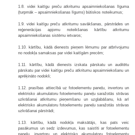
1.8. videi kaitīgu preču atkritumu apsaimniekošanas līguma
(turpmāk – apsaimniekošanas līgums) būtiskos noteikumus;
1.9. videi kaitīgu preču atkritumu savākšanas, pārstrādes un
reģenerācijas apjomu noteikšanas kārtību atkritumu
apsaimniekošanas sistēmu ietvaros;
1.10. kārtību, kādā dienests pieņem lēmumu par atbrīvojumu
no nodokļa samaksas par videi kaitīgām precēm;
1.11. kārtību, kādā dienests izskata pārskatu un auditētu
pārskatu par videi kaitīgu preču atkritumu apsaimniekošanu un
aprēķināto nodokli;
1.12. prasības attiecībā uz fotoelementu paneļu, invertoru un
elektrisko akumulatoru fotoelementu paneļu saražotās strāvas
uzkrāšanai atkritumu pieņemšanu un uzglabāšanu, kā arī
elektrisko akumulatoru fotoelementu paneļu saražotās strāvas
uzkrāšanai pārstrādi;
1.13. kārtību, kādā nodokļa maksātājs, kas pats veic
pasākumus un sedz izdevumus, kas saistīti ar fotoelementu
paneļu, invertoru un elektrisko akumulatoru fotoelementu