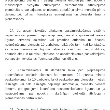
preču apjomu. Dienests ir tiesīgs pieņemt lēmumu pārtraukt nodokļa
maksātājam piešķirtā atbrīvojuma piemērošanu. Atbrīvojuma
piemērošanu var atjaunot ar nākamā ceturkšņa pirmā mēneša pirmo
datumu pēc pilnas informācijas iesniegšanas un dienesta lēmuma
pieņemšanas.
24. Ja apsaimniekotājs atkritumu apsaimniekošanas sistēmu
nepiemēro vai piemēro nepilnā apmērā, neizpilda apsaimniekošanas
līgumā ietvertās saistības vai prasības attiecībā uz finanšu
nodrošinājumu, dienests 10 darbdienu laikā pēc tam, kad konstatēts,
ka apsaimniekošanas līgumā ietvertās saistības nav izpildītas,
sastāda aktu un rakstiski pieprasa no apsaimniekotāja paskaidrojumu
par apsaimniekošanas līguma saistību nepildīšanu.
25. Apsaimniekotājs 10 darbdienu laikā pēc pieprasījuma
saņemšanas iesniedz dienestā šo noteikumu
24.
punktā minēto
paskaidrojumu. Ja 10 darbdienu laikā paskaidrojums dienestam netiek
iesniegts vai tiek iesniegta nepilnīga informācija, dienests pieņem
lēmumu par grozījumu izdarīšanu apsaimniekošanas līgumā un, ja
nepieciešams, par nodokļa maksātājam piešķirtā atbrīvojuma
piemērošanas pārtraukšanu.
26. Dienests savā tīmekļvietnē ievieto un regulāri atjauno to