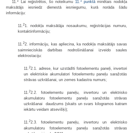
2
1
11.
Lai reģistrētos, šo noteikumu
11.
punktā
minētais nodokļa
maksātājs iesniedz dienestā iesniegumu, kurā norāda šādu
informāciju:
2
11.
1. nodokļa maksātāja nosaukumu, reģistrācijas numuru,
kontaktinformāciju;
2
11.
2. informāciju, kas apliecina, ka nodokļa maksātājs savas
saimnieciskās darbības nodrošināšanai izveido saules
elektrostaciju:
2
11.
2.1. adrese, kur uzstādīti fotoelementu paneļi, invertori
un elektriskie akumulatori fotoelementu paneļu saražotās
strāvas uzkrāšanai, un zemes kadastra numurs;
2
11.
2.2. fotoelementu paneļu, invertoru un elektrisko
akumulatoru fotoelementu paneļu saražotās strāvas
uzkrāšanai daudzums (skaits un svars kilogramos katram
iekārtu veidam atsevišķi);
2
11.
2.3. fotoelementu paneļu, invertoru un elektrisko
akumulatoru fotoelementu paneļu saražotās strāvas