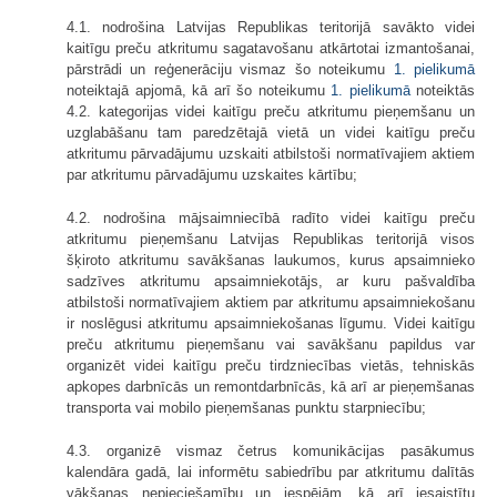
4.1. nodrošina Latvijas Republikas teritorijā savākto videi
kaitīgu preču atkritumu sagatavošanu atkārtotai izmantošanai,
pārstrādi un reģenerāciju vismaz šo noteikumu
1. pielikumā
noteiktajā apjomā, kā arī šo noteikumu
1. pielikumā
noteiktās
4.2. kategorijas videi kaitīgu preču atkritumu pieņemšanu un
uzglabāšanu tam paredzētajā vietā un videi kaitīgu preču
atkritumu pārvadājumu uzskaiti atbilstoši normatīvajiem aktiem
par atkritumu pārvadājumu uzskaites kārtību;
4.2. nodrošina mājsaimniecībā radīto videi kaitīgu preču
atkritumu pieņemšanu Latvijas Republikas teritorijā visos
šķiroto atkritumu savākšanas laukumos, kurus apsaimnieko
sadzīves atkritumu apsaimniekotājs, ar kuru pašvaldība
atbilstoši normatīvajiem aktiem par atkritumu apsaimniekošanu
ir noslēgusi atkritumu apsaimniekošanas līgumu. Videi kaitīgu
preču atkritumu pieņemšanu vai savākšanu papildus var
organizēt videi kaitīgu preču tirdzniecības vietās, tehniskās
apkopes darbnīcās un remontdarbnīcās, kā arī ar pieņemšanas
transporta vai mobilo pieņemšanas punktu starpniecību;
4.3. organizē vismaz četrus komunikācijas pasākumus
kalendāra gadā, lai informētu sabiedrību par atkritumu dalītās
vākšanas nepieciešamību un iespējām, kā arī iesaistītu