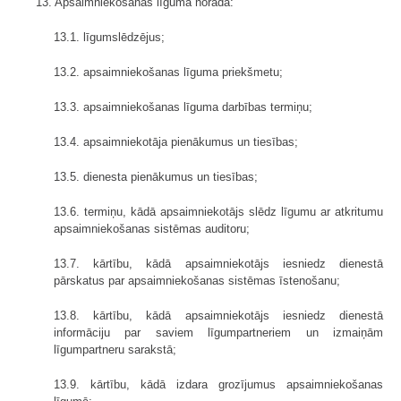
13. Apsaimniekošanas līgumā norāda:
13.1. līgumslēdzējus;
13.2. apsaimniekošanas līguma priekšmetu;
13.3. apsaimniekošanas līguma darbības termiņu;
13.4. apsaimniekotāja pienākumus un tiesības;
13.5. dienesta pienākumus un tiesības;
13.6. termiņu, kādā apsaimniekotājs slēdz līgumu ar atkritumu
apsaimniekošanas sistēmas auditoru;
13.7. kārtību, kādā apsaimniekotājs iesniedz dienestā
pārskatus par apsaimniekošanas sistēmas īstenošanu;
13.8. kārtību, kādā apsaimniekotājs iesniedz dienestā
informāciju par saviem līgumpartneriem un izmaiņām
līgumpartneru sarakstā;
13.9. kārtību, kādā izdara grozījumus apsaimniekošanas