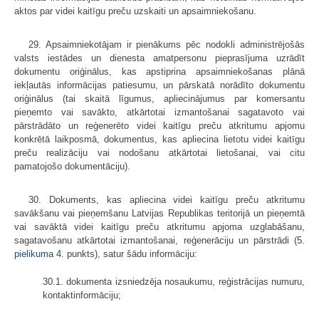
aktos par videi kaitīgu preču uzskaiti un apsaimniekošanu.
29. Apsaimniekotājam ir pienākums pēc nodokli administrējošās
valsts iestādes un dienesta amatpersonu pieprasījuma uzrādīt
dokumentu oriģinālus, kas apstiprina apsaimniekošanas plānā
iekļautās informācijas patiesumu, un pārskatā norādīto dokumentu
oriģinālus (tai skaitā līgumus, apliecinājumus par komersantu
pieņemto vai savākto, atkārtotai izmantošanai sagatavoto vai
pārstrādāto un reģenerēto videi kaitīgu preču atkritumu apjomu
konkrētā laikposmā, dokumentus, kas apliecina lietotu videi kaitīgu
preču realizāciju vai nodošanu atkārtotai lietošanai, vai citu
pamatojošo dokumentāciju).
30. Dokuments, kas apliecina videi kaitīgu preču atkritumu
savākšanu vai pieņemšanu Latvijas Republikas teritorijā un pieņemtā
vai savāktā videi kaitīgu preču atkritumu apjoma uzglabāšanu,
sagatavošanu atkārtotai izmantošanai, reģenerāciju un pārstrādi (
5.
pielikuma
4. punkts), satur šādu informāciju:
30.1. dokumenta izsniedzēja nosaukumu, reģistrācijas numuru,
kontaktinformāciju;