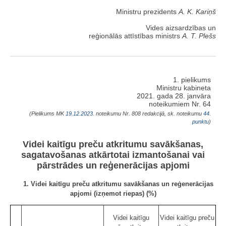
Ministru prezidents
A. K. Kariņš
Vides aizsardzības un
reģionālās attīstības ministrs
A. T. Plešs
1. pielikums
Ministru kabineta
2021. gada 28. janvāra
noteikumiem Nr. 64
(Pielikums MK
19.12.2023.
noteikumu Nr. 808 redakcijā, sk. noteikumu
44.
punktu
)
Videi kaitīgu preču atkritumu savākšanas,
sagatavošanas atkārtotai izmantošanai vai
pārstrādes un reģenerācijas apjomi
1. Videi kaitīgu preču atkritumu savākšanas un reģenerācijas
apjomi (izņemot riepas) (%)
Videi kaitīgu
Videi kaitīgu preču