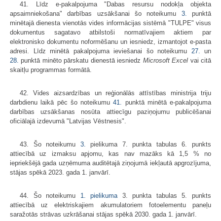
41. Līdz e-pakalpojuma "Dabas resursu nodokļa objekta
apsaimniekošana" darbības uzsākšanai šo noteikumu
3.
punktā
minētajā dienesta vienotās vides informācijas sistēmā "TULPE" visus
dokumentus sagatavo atbilstoši normatīvajiem aktiem par
elektronisko dokumentu noformēšanu un iesniedz, izmantojot e-pasta
adresi. Līdz minētā pakalpojuma ieviešanai šo noteikumu
27.
un
28.
punktā minēto pārskatu dienestā iesniedz
Microsoft Excel
vai citā
skaitļu programmas formātā.
42. Vides aizsardzības un reģionālās attīstības ministrija triju
darbdienu laikā pēc šo noteikumu
41.
punktā minētā e-pakalpojuma
darbības uzsākšanas nosūta attiecīgu paziņojumu publicēšanai
oficiālajā izdevumā "Latvijas Vēstnesis".
43. Šo noteikumu
3.
pielikuma 7. punkta tabulas 6. punkts
attiecībā uz izmaksu apjomu, kas nav mazāks kā 1,5 % no
iepriekšējā gada uzņēmuma auditētajā ziņojumā iekļautā apgrozījuma,
stājas spēkā 2023. gada 1. janvārī.
44. Šo noteikumu
1. pielikuma
3. punkta tabulas 5. punkts
attiecībā uz elektriskajiem akumulatoriem fotoelementu paneļu
saražotās strāvas uzkrāšanai stājas spēkā 2030. gada 1. janvārī.