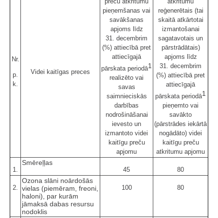
preču atkritumu
atkritumu
pieņemšanas vai
reģenerētais (tai
savākšanas
skaitā atkārtotai
apjoms līdz
izmantošanai
31. decembrim
sagatavotais un
(%) attiecībā pret
pārstrādātais)
attiecīgajā
apjoms līdz
Nr.
1
31. decembrim
pārskata periodā
Videi kaitīgas preces
p.
(%) attiecībā pret
realizēto vai
k.
attiecīgajā
savas
1
saimnieciskās
pārskata periodā
darbības
pieņemto vai
nodrošināšanai
savākto
ievesto un
(pārstrādes iekārtā
izmantoto videi
nogādāto) videi
kaitīgu preču
kaitīgu preču
apjomu
atkritumu apjomu
Smēreļļas
1.
45
80
Ozona slāni noārdošās
2.
100
80
vielas (piemēram, freoni,
haloni), par kurām
jāmaksā dabas resursu
nodoklis