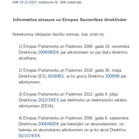
(MK
19.12.2023.
noteikumu Nr. 808 redakcijā)
Informatīva atsauce uz Eiropas Savienības direktīvām
Noteikumos iekļautas tiesību normas, kas izriet no:
1) Eiropas Parlamenta un Padomes 2008. gada 19. novembra
Direktīvas
2008/98/EK
par atkritumiem un par dažu direktīvu
atcelšanu;
2) Eiropas Parlamenta un Padomes 2018. gada 30. maija
Direktīvas (ES)
2018/851
, ar ko groza Direktīvu
2008/98
par
atkritumiem;
3) Eiropas Parlamenta un Padomes 2012. gada 4. jūlija
Direktīvas
2012/19/ES
par elektrisko un elektronisko iekārtu
atkritumiem (EEIA);
4) Eiropas Parlamenta un Padomes 2006. gada 6. septembra
Direktīvas
2006/66/EK
par baterijām un akumulatoriem, un
bateriju un akumulatoru atkritumiem un ar ko atceļ Direktīvu
91/157/EEK
.