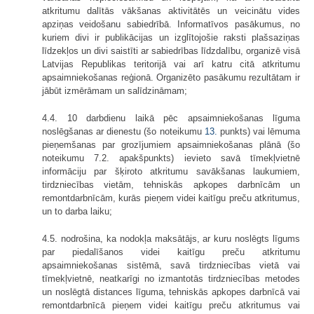
atkritumu dalītās vākšanas aktivitātēs un veicinātu vides
apziņas veidošanu sabiedrībā. Informatīvos pasākumus, no
kuriem divi ir publikācijas un izglītojošie raksti plašsaziņas
līdzekļos un divi saistīti ar sabiedrības līdzdalību, organizē visā
Latvijas Republikas teritorijā vai arī katru citā atkritumu
apsaimniekošanas reģionā. Organizēto pasākumu rezultātam ir
jābūt izmērāmam un salīdzināmam;
4.4. 10 darbdienu laikā pēc apsaimniekošanas līguma
noslēgšanas ar dienestu (šo noteikumu
13.
punkts) vai lēmuma
pieņemšanas par grozījumiem apsaimniekošanas plānā (šo
noteikumu 7.2. apakšpunkts) ievieto savā tīmekļvietnē
informāciju par šķiroto atkritumu savākšanas laukumiem,
tirdzniecības vietām, tehniskās apkopes darbnīcām un
remontdarbnīcām, kurās pieņem videi kaitīgu preču atkritumus,
un to darba laiku;
4.5. nodrošina, ka nodokļa maksātājs, ar kuru noslēgts līgums
par piedalīšanos videi kaitīgu preču atkritumu
apsaimniekošanas sistēmā, savā tirdzniecības vietā vai
tīmekļvietnē, neatkarīgi no izmantotās tirdzniecības metodes
un noslēgtā distances līguma, tehniskās apkopes darbnīcā vai
remontdarbnīcā pieņem videi kaitīgu preču atkritumus vai