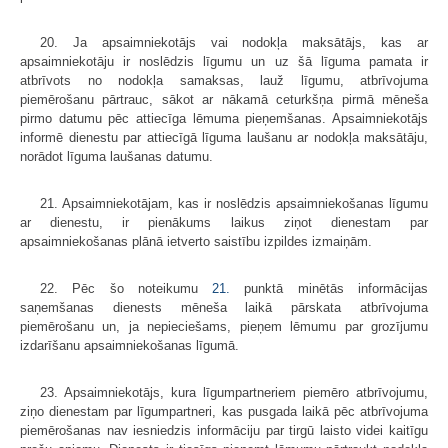
20. Ja apsaimniekotājs vai nodokļa maksātājs, kas ar
apsaimniekotāju ir noslēdzis līgumu un uz šā līguma pamata ir
atbrīvots no nodokļa samaksas, lauž līgumu, atbrīvojuma
piemērošanu pārtrauc, sākot ar nākamā ceturkšņa pirmā mēneša
pirmo datumu pēc attiecīga lēmuma pieņemšanas. Apsaimniekotājs
informē dienestu par attiecīgā līguma laušanu ar nodokļa maksātāju,
norādot līguma laušanas datumu.
21. Apsaimniekotājam, kas ir noslēdzis apsaimniekošanas līgumu
ar dienestu, ir pienākums laikus ziņot dienestam par
apsaimniekošanas plānā ietverto saistību izpildes izmaiņām.
22. Pēc šo noteikumu
21.
punktā minētās informācijas
saņemšanas dienests mēneša laikā pārskata atbrīvojuma
piemērošanu un, ja nepieciešams, pieņem lēmumu par grozījumu
izdarīšanu apsaimniekošanas līgumā.
23. Apsaimniekotājs, kura līgumpartneriem piemēro atbrīvojumu,
ziņo dienestam par līgumpartneri, kas pusgada laikā pēc atbrīvojuma
piemērošanas nav iesniedzis informāciju par tirgū laisto videi kaitīgu