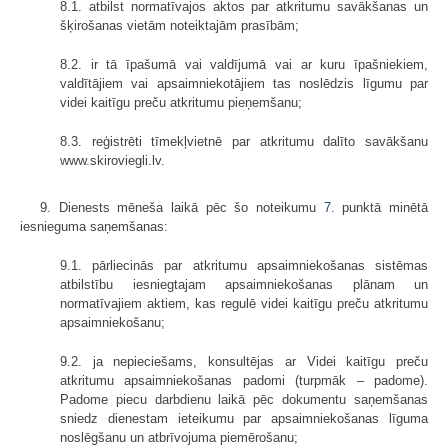
8.1. atbilst normatīvajos aktos par atkritumu savākšanas un
šķirošanas vietām noteiktajām prasībām;
8.2. ir tā īpašumā vai valdījumā vai ar kuru īpašniekiem,
valdītājiem vai apsaimniekotājiem tas noslēdzis līgumu par
videi kaitīgu preču atkritumu pieņemšanu;
8.3. reģistrēti tīmekļvietnē par atkritumu dalīto savākšanu
www.skiroviegli.lv.
9. Dienests mēneša laikā pēc šo noteikumu
7.
punktā minētā
iesnieguma saņemšanas:
9.1. pārliecinās par atkritumu apsaimniekošanas sistēmas
atbilstību iesniegtajam apsaimniekošanas plānam un
normatīvajiem aktiem, kas regulē videi kaitīgu preču atkritumu
apsaimniekošanu;
9.2. ja nepieciešams, konsultējas ar Videi kaitīgu preču
atkritumu apsaimniekošanas padomi (turpmāk – padome).
Padome piecu darbdienu laikā pēc dokumentu saņemšanas
sniedz dienestam ieteikumu par apsaimniekošanas līguma
noslēgšanu un atbrīvojuma piemērošanu;