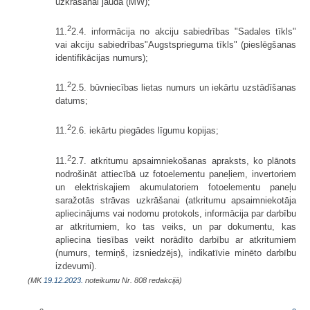
uzkrāšanai jauda (MW);
2
11.
2.4. informācija no akciju sabiedrības "Sadales tīkls"
vai akciju sabiedrības"Augstsprieguma tīkls" (pieslēgšanas
identifikācijas numurs);
2
11.
2.5. būvniecības lietas numurs un iekārtu uzstādīšanas
datums;
2
11.
2.6. iekārtu piegādes līgumu kopijas;
2
11.
2.7. atkritumu apsaimniekošanas apraksts, ko plānots
nodrošināt attiecībā uz fotoelementu paneļiem, invertoriem
un elektriskajiem akumulatoriem fotoelementu paneļu
saražotās strāvas uzkrāšanai (atkritumu apsaimniekotāja
apliecinājums vai nodomu protokols, informācija par darbību
ar atkritumiem, ko tas veiks, un par dokumentu, kas
apliecina tiesības veikt norādīto darbību ar atkritumiem
(numurs, termiņš, izsniedzējs), indikatīvie minēto darbību
izdevumi).
(MK
19.12.2023.
noteikumu Nr. 808 redakcijā)