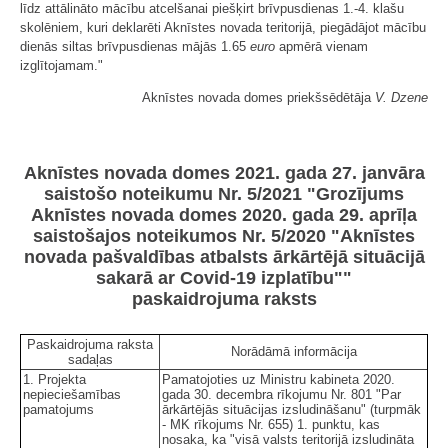
līdz attālināto mācību atcelšanai piešķirt brīvpusdienas 1.-4. klašu
skolēniem, kuri deklarēti Aknīstes novada teritorijā, piegādājot mācību
dienās siltas brīvpusdienas mājās 1.65
euro
apmērā vienam
izglītojamam."
Aknīstes novada domes priekšsēdētāja
V. Dzene
Aknīstes novada domes 2021. gada 27. janvāra
saistošo noteikumu Nr. 5/2021 "Grozījums
Aknīstes novada domes 2020. gada 29. aprīļa
saistošajos noteikumos Nr. 5/2020 "Aknīstes
novada pašvaldības atbalsts ārkārtējā situācijā
sakarā ar Covid-19 izplatību""
paskaidrojuma raksts
Paskaidrojuma raksta
Norādāmā informācija
sadaļas
1. Projekta
Pamatojoties uz Ministru kabineta 2020.
nepieciešamības
gada 30. decembra rīkojumu Nr. 801 "Par
pamatojums
ārkārtējās situācijas izsludināšanu" (turpmāk
- MK rīkojums Nr. 655) 1. punktu, kas
nosaka, ka "visā valsts teritorijā izsludināta