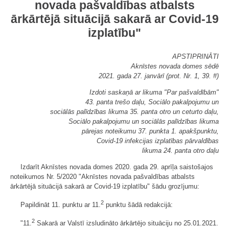
novada pašvaldības atbalsts
ārkārtējā situācijā sakarā ar Covid-19
izplatību"
APSTIPRINĀTI
Aknīstes novada domes sēdē
2021. gada 27. janvārī (prot. Nr. 1, 39. #)
Izdoti saskaņā ar likuma "Par pašvaldībām"
43. panta trešo daļu, Sociālo pakalpojumu un
sociālās palīdzības likuma 35. panta otro un ceturto daļu,
Sociālo pakalpojumu un sociālās palīdzības likuma
pārejas noteikumu 37. punkta 1. apakšpunktu,
Covid-19 infekcijas izplatības pārvaldības
likuma 24. panta otro daļu
Izdarīt Aknīstes novada domes 2020. gada 29. aprīļa saistošajos
noteikumos Nr. 5/2020 "Aknīstes novada pašvaldības atbalsts
ārkārtējā situācijā sakarā ar Covid-19 izplatību" šādu grozījumu:
2
Papildināt 11. punktu ar 11.
punktu šādā redakcijā:
2
"11.
Sakarā ar Valstī izsludināto ārkārtējo situāciju no 25.01.2021.