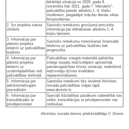
ārkārtējā situācija no 2020. gada 9.
novembra līdz 2021. gada 7. februārim",
pašvaldība paredz atbalstu 1.-4. klašu
skolēniem, piegādājot mācību dienās siltas
brīvpusdienas.
2. Īss projekta satura
Saistošo noteikumu grozījumā precizēta
izklāsts
informācija par ēdināšanas atbalstu 1.-4.
klašu bērniem.
3. Informācija par
Saistošo noteikumu īstenošanas finansiālā
plānoto projekta
ietekme uz pašvaldības budžetu tiek
ietekmi uz pašvaldības
prognozēta.
budžetu
4. Informācija par
Pašvaldības sniegtā materiālā palīdzība
plānoto projekta
sniegs iespēju iedzīvotājiem apmierināt
ietekmi uz
pamatvajadzības krīzes situācijā, nodrošinot
uzņēmējdarbības vidi
iedzīvotāju dzīves kvalitātes
pašvaldības teritorijā
nepazemināšanos.
5. Informācija par
Saistošie noteikumi tiks ievietoti Aknīstes
administratīvajām
novada pašvaldības mājas lapā
procedūrām
www.akniste.lv.
6. Informācija par
Speciāli līdzdalības pasākumi sabiedrībā nav
konsultācijām ar
veikti, konsultācijas ar privātpersonām nav
privātpersonām
notikušas.
Aknīstes novada domes priekšsēdētāja
V. Dzene