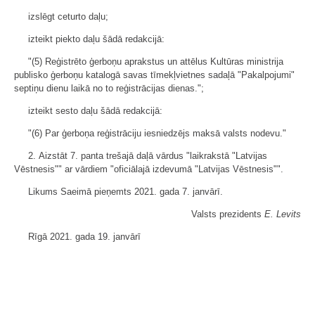
izslēgt ceturto daļu;
izteikt piekto daļu šādā redakcijā:
"(5) Reģistrēto ģerboņu aprakstus un attēlus Kultūras ministrija
publisko ģerboņu katalogā savas tīmekļvietnes sadaļā "Pakalpojumi"
septiņu dienu laikā no to reģistrācijas dienas.";
izteikt sesto daļu šādā redakcijā:
"(6) Par ģerboņa reģistrāciju iesniedzējs maksā valsts nodevu."
2. Aizstāt 7. panta trešajā daļā vārdus "laikrakstā "Latvijas
Vēstnesis"" ar vārdiem "oficiālajā izdevumā "Latvijas Vēstnesis"".
Likums Saeimā pieņemts 2021. gada 7. janvārī.
Valsts prezidents
E. Levits
Rīgā 2021. gada 19. janvārī