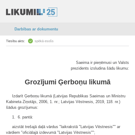
Darbības ar dokumentu
Tiesību akts:
spēkā esošs
Saeima ir pieņēmusi un Valsts
prezidents izsludina šādu likumu:
Grozījumi Ģerboņu likumā
Izdarīt Ģerboņu likumā (Latvijas Republikas Saeimas un Ministru
Kabineta Ziņotājs, 2006, 1. nr.; Latvijas Vēstnesis, 2019, 118. nr.)
šādus grozījumus:
1. 6. pantā:
aizstāt trešajā daļā vārdus "laikrakstā "Latvijas Vēstnesis"" ar
vārdiem "oficiālajā izdevumā "Latvijas Vēstnesis"";