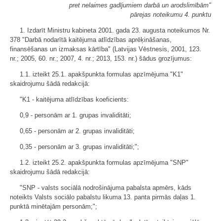
pret nelaimes gadījumiem darbā un arodslimībām"
pārejas noteikumu 4. punktu
1. Izdarīt Ministru kabineta 2001. gada 23. augusta noteikumos Nr.
378 "Darbā nodarītā kaitējuma atlīdzības aprēķināšanas,
finansēšanas un izmaksas kārtība" (Latvijas Vēstnesis, 2001, 123.
nr.; 2005, 60. nr.; 2007, 4. nr.; 2013, 153. nr.) šādus grozījumus:
1.1. izteikt 25.1. apakšpunkta formulas apzīmējuma "K1"
skaidrojumu šādā redakcijā:
"K1 - kaitējuma atlīdzības koeficients:
0,9 - personām ar 1. grupas invaliditāti;
0,65 - personām ar 2. grupas invaliditāti;
0,35 - personām ar 3. grupas invaliditāti;";
1.2. izteikt 25.2. apakšpunkta formulas apzīmējuma "SNP"
skaidrojumu šādā redakcijā:
"SNP - valsts sociālā nodrošinājuma pabalsta apmērs, kāds
noteikts Valsts sociālo pabalstu likuma 13. panta pirmās daļas 1.
punktā minētajām personām;";