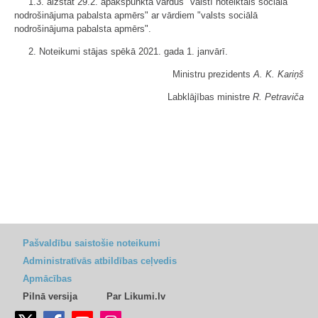
1.3. aizstāt 29.2. apakšpunktā vārdus "valstī noteiktais sociālā
nodrošinājuma pabalsta apmērs" ar vārdiem "valsts sociālā
nodrošinājuma pabalsta apmērs".
2. Noteikumi stājas spēkā 2021. gada 1. janvārī.
Ministru prezidents
A. K. Kariņš
Labklājības ministre
R. Petraviča
Pašvaldību saistošie noteikumi
Administratīvās atbildības ceļvedis
Apmācības
Pilnā versija
Par Likumi.lv