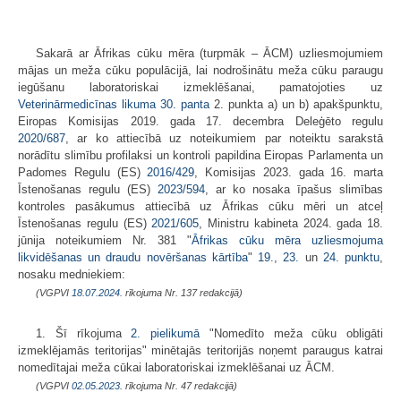
Sakarā ar Āfrikas cūku mēra (turpmāk – ĀCM) uzliesmojumiem
mājas un meža cūku populācijā, lai nodrošinātu meža cūku paraugu
iegūšanu laboratoriskai izmeklēšanai, pamatojoties uz
Veterinārmedicīnas likuma
30. panta
2. punkta a) un b) apakšpunktu,
Eiropas Komisijas 2019. gada 17. decembra Deleģēto regulu
2020/687
, ar ko attiecībā uz noteikumiem par noteiktu sarakstā
norādītu slimību profilaksi un kontroli papildina Eiropas Parlamenta un
Padomes Regulu (ES)
2016/429
, Komisijas 2023. gada 16. marta
Īstenošanas regulu (ES)
2023/594
, ar ko nosaka īpašus slimības
kontroles pasākumus attiecībā uz Āfrikas cūku mēri un atceļ
Īstenošanas regulu (ES)
2021/605
, Ministru kabineta 2024. gada 18.
jūnija noteikumiem Nr. 381 "
Āfrikas cūku mēra uzliesmojuma
likvidēšanas un draudu novēršanas kārtība
"
19.
,
23.
un
24. punktu
,
nosaku medniekiem:
(VGPVI
18.07.2024.
rīkojuma Nr. 137 redakcijā)
1. Šī rīkojuma
2. pielikumā
"Nomedīto meža cūku obligāti
izmeklējamās teritorijas" minētajās teritorijās noņemt paraugus katrai
nomedītajai meža cūkai laboratoriskai izmeklēšanai uz ĀCM.
(VGPVI
02.05.2023.
rīkojuma Nr. 47 redakcijā)