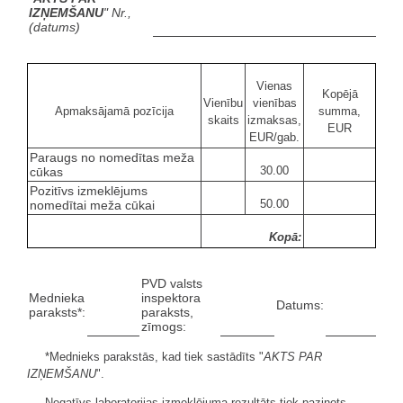
IZŅEMŠANU
" Nr.,
(datums)
Vienas
Kopējā
Vienību
vienības
Apmaksājamā pozīcija
summa,
skaits
izmaksas,
EUR
EUR/gab.
Paraugs no nomedītas meža
30.00
cūkas
Pozitīvs izmeklējums
50.00
nomedītai meža cūkai
Kopā:
PVD valsts
Mednieka
inspektora
Datums:
paraksts*:
paraksts,
zīmogs:
*Mednieks parakstās, kad tiek sastādīts "
AKTS PAR
IZŅEMŠANU
".
Negatīvs laboratorijas izmeklējuma rezultāts tiek paziņots