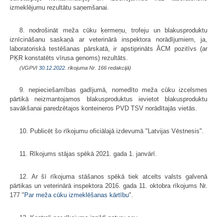
izmeklējumu rezultātu saņemšanai.
8. nodrošināt meža cūku ķermeņu, trofeju un blakusproduktu
iznīcināšanu saskaņā ar veterinārā inspektora norādījumiem, ja,
laboratoriskā testēšanas pārskatā, ir apstiprināts ĀCM pozitīvs (ar
PĶR konstatēts vīrusa genoms) rezultāts.
(VGPVI
30.12.2022.
rīkojuma Nr. 166 redakcijā)
9. nepieciešamības gadījumā, nomedīto meža cūku izcelsmes
pārtikā neizmantojamos blakusproduktus ievietot blakusproduktu
savākšanai paredzētajos konteineros PVD TSV norādītajās vietās.
10. Publicēt šo rīkojumu oficiālajā izdevumā "Latvijas Vēstnesis".
11. Rīkojums stājas spēkā 2021. gada 1. janvārī.
12. Ar šī rīkojuma stāšanos spēkā tiek atcelts valsts galvenā
pārtikas un veterinārā inspektora 2016. gada 11. oktobra rīkojums Nr.
177 "
Par meža cūku izmeklēšanas kārtību
".