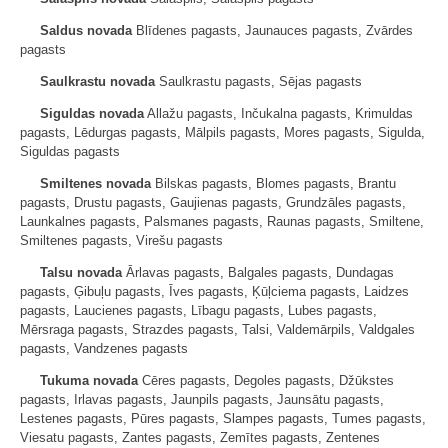
Saldus novada
Blīdenes pagasts, Jaunauces pagasts, Zvārdes
pagasts
Saulkrastu novada
Saulkrastu pagasts, Sējas pagasts
Siguldas novada
Allažu pagasts, Inčukalna pagasts, Krimuldas
pagasts, Lēdurgas pagasts, Mālpils pagasts, Mores pagasts, Sigulda,
Siguldas pagasts
Smiltenes novada
Bilskas pagasts, Blomes pagasts, Brantu
pagasts, Drustu pagasts, Gaujienas pagasts, Grundzāles pagasts,
Launkalnes pagasts, Palsmanes pagasts, Raunas pagasts, Smiltene,
Smiltenes pagasts, Virešu pagasts
Talsu novada
Ārlavas pagasts, Balgales pagasts, Dundagas
pagasts, Ģibuļu pagasts, Īves pagasts, Ķūļciema pagasts, Laidzes
pagasts, Laucienes pagasts, Lībagu pagasts, Lubes pagasts,
Mērsraga pagasts, Strazdes pagasts, Talsi, Valdemārpils, Valdgales
pagasts, Vandzenes pagasts
Tukuma novada
Cēres pagasts, Degoles pagasts, Džūkstes
pagasts, Irlavas pagasts, Jaunpils pagasts, Jaunsātu pagasts,
Lestenes pagasts, Pūres pagasts, Slampes pagasts, Tumes pagasts,
Viesatu pagasts, Zantes pagasts, Zemītes pagasts, Zentenes