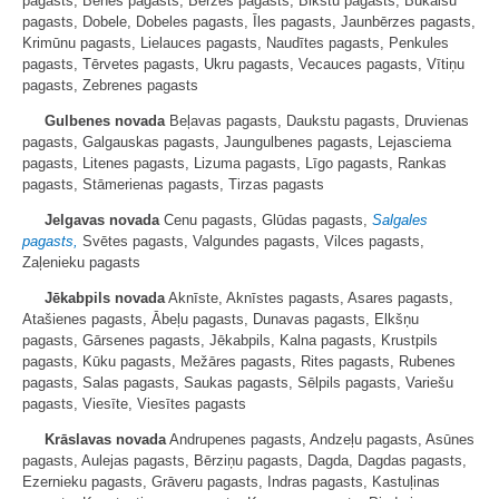
pagasts, Bēnes pagasts, Bērzes pagasts, Bikstu pagasts, Bukaišu
pagasts, Dobele, Dobeles pagasts, Īles pagasts, Jaunbērzes pagasts,
Krimūnu pagasts, Lielauces pagasts, Naudītes pagasts, Penkules
pagasts, Tērvetes pagasts, Ukru pagasts, Vecauces pagasts, Vītiņu
pagasts, Zebrenes pagasts
Gulbenes novada
Beļavas pagasts, Daukstu pagasts, Druvienas
pagasts, Galgauskas pagasts, Jaungulbenes pagasts, Lejasciema
pagasts, Litenes pagasts, Lizuma pagasts, Līgo pagasts, Rankas
pagasts, Stāmerienas pagasts, Tirzas pagasts
Jelgavas novada
Cenu pagasts, Glūdas pagasts,
Salgales
pagasts,
Svētes pagasts, Valgundes pagasts, Vilces pagasts,
Zaļenieku pagasts
Jēkabpils novada
Aknīste, Aknīstes pagasts, Asares pagasts,
Atašienes pagasts, Ābeļu pagasts, Dunavas pagasts, Elkšņu
pagasts, Gārsenes pagasts, Jēkabpils, Kalna pagasts, Krustpils
pagasts, Kūku pagasts, Mežāres pagasts, Rites pagasts, Rubenes
pagasts, Salas pagasts, Saukas pagasts, Sēlpils pagasts, Variešu
pagasts, Viesīte, Viesītes pagasts
Krāslavas novada
Andrupenes pagasts, Andzeļu pagasts, Asūnes
pagasts, Aulejas pagasts, Bērziņu pagasts, Dagda, Dagdas pagasts,
Ezernieku pagasts, Grāveru pagasts, Indras pagasts, Kastuļinas