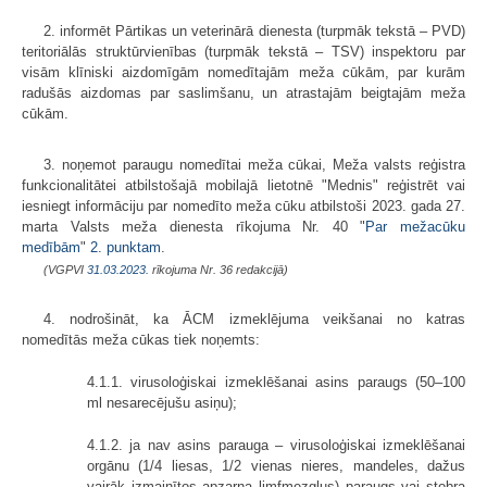
2. informēt Pārtikas un veterinārā dienesta (turpmāk tekstā – PVD)
teritoriālās struktūrvienības (turpmāk tekstā – TSV) inspektoru par
visām klīniski aizdomīgām nomedītajām meža cūkām, par kurām
radušās aizdomas par saslimšanu, un atrastajām beigtajām meža
cūkām.
3. noņemot paraugu nomedītai meža cūkai, Meža valsts reģistra
funkcionalitātei atbilstošajā mobilajā lietotnē "Mednis" reģistrēt vai
iesniegt informāciju par nomedīto meža cūku atbilstoši 2023. gada 27.
marta Valsts meža dienesta rīkojuma Nr. 40 "
Par mežacūku
medībām
"
2. punktam
.
(VGPVI
31.03.2023.
rīkojuma Nr. 36 redakcijā)
4. nodrošināt, ka ĀCM izmeklējuma veikšanai no katras
nomedītās meža cūkas tiek noņemts:
4.1.1. virusoloģiskai izmeklēšanai asins paraugs (50–100
ml nesarecējušu asiņu);
4.1.2. ja nav asins parauga – virusoloģiskai izmeklēšanai
orgānu (1/4 liesas, 1/2 vienas nieres, mandeles, dažus
vairāk izmainītos apzarņa limfmezglus) paraugs vai stobra