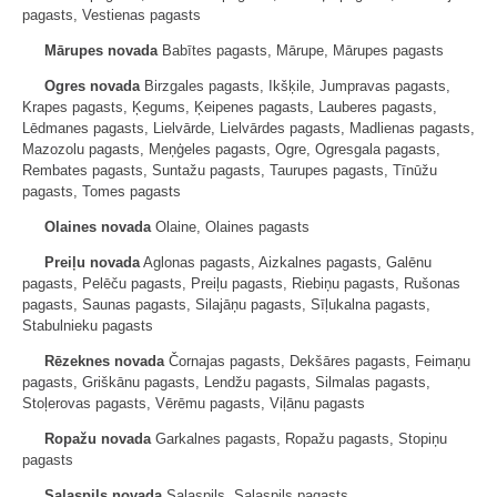
pagasts, Vestienas pagasts
Mārupes novada
Babītes pagasts, Mārupe, Mārupes pagasts
Ogres novada
Birzgales pagasts, Ikšķile, Jumpravas pagasts,
Krapes pagasts, Ķegums, Ķeipenes pagasts, Lauberes pagasts,
Lēdmanes pagasts, Lielvārde, Lielvārdes pagasts, Madlienas pagasts,
Mazozolu pagasts, Meņģeles pagasts, Ogre, Ogresgala pagasts,
Rembates pagasts, Suntažu pagasts, Taurupes pagasts, Tīnūžu
pagasts, Tomes pagasts
Olaines novada
Olaine, Olaines pagasts
Preiļu novada
Aglonas pagasts, Aizkalnes pagasts, Galēnu
pagasts, Pelēču pagasts, Preiļu pagasts, Riebiņu pagasts, Rušonas
pagasts, Saunas pagasts, Silajāņu pagasts, Sīļukalna pagasts,
Stabulnieku pagasts
Rēzeknes novada
Čornajas pagasts, Dekšāres pagasts, Feimaņu
pagasts, Griškānu pagasts, Lendžu pagasts, Silmalas pagasts,
Stoļerovas pagasts, Vērēmu pagasts, Viļānu pagasts
Ropažu novada
Garkalnes pagasts, Ropažu pagasts, Stopiņu
pagasts
Salaspils novada
Salaspils, Salaspils pagasts