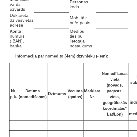
Personas
vārds,
kods
uzvārds
Deklarētā
Mob. tālr.
dzīvesvietas
nr./e-pasts
adrese
Konta
Medību
numurs
tiesību
(IBAN),
lietotāja
banka
nosaukums
Informācija par nomedīto (-iem) dzīvnieku (-iem):
Nomedīšanas
vieta
sub
(novads,
Nr.
Datums
Vecums
Marķiera
pagasts,
Dzimums
p.k.
(nomedīšanas)
(gados)
Nr.
vieta,
indi
ģeogrāfiskās
koordinātes*
med
Lat/Lon)