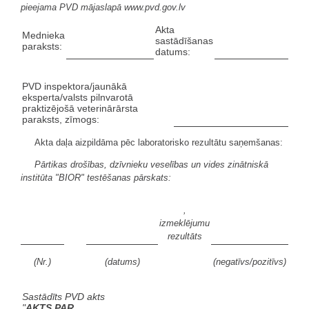
pieejama PVD mājaslapā www.pvd.gov.lv
Akta
Mednieka
sastādīšanas
paraksts:
datums:
PVD inspektora/jaunākā
eksperta/valsts pilnvarotā
praktizējošā veterinārārsta
paraksts, zīmogs:
Akta daļa aizpildāma pēc laboratorisko rezultātu saņemšanas:
Pārtikas drošības, dzīvnieku veselības un vides zinātniskā
institūta "BIOR" testēšanas pārskats:
,
izmeklējumu
rezultāts
(Nr.)
(datums)
(negatīvs/pozitīvs)
Sastādīts PVD akts
"
AKTS PAR