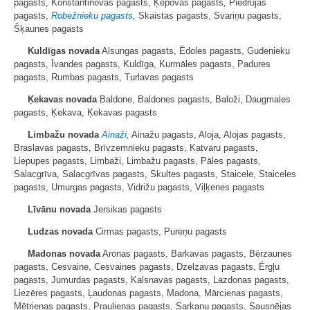
pagasts, Konstantinovas pagasts, Ķepovas pagasts, Piedrujas
pagasts,
Robežnieku pagasts,
Skaistas pagasts, Svariņu pagasts,
Šķaunes pagasts
Kuldīgas novada
Alsungas pagasts, Ēdoles pagasts, Gudenieku
pagasts, Īvandes pagasts, Kuldīga, Kurmāles pagasts, Padures
pagasts, Rumbas pagasts, Turlavas pagasts
Ķekavas novada
Baldone, Baldones pagasts, Baloži, Daugmales
pagasts, Ķekava, Ķekavas pagasts
Limbažu novada
Ainaži,
Ainažu pagasts, Aloja, Alojas pagasts,
Braslavas pagasts, Brīvzemnieku pagasts, Katvaru pagasts,
Liepupes pagasts, Limbaži, Limbažu pagasts, Pāles pagasts,
Salacgrīva, Salacgrīvas pagasts, Skultes pagasts, Staicele, Staiceles
pagasts, Umurgas pagasts, Vidrižu pagasts, Viļķenes pagasts
Līvānu novada
Jersikas pagasts
Ludzas novada
Cirmas pagasts, Pureņu pagasts
Madonas novada
Aronas pagasts, Barkavas pagasts, Bērzaunes
pagasts, Cesvaine, Cesvaines pagasts, Dzelzavas pagasts, Ērgļu
pagasts, Jumurdas pagasts, Kalsnavas pagasts, Lazdonas pagasts,
Liezēres pagasts, Ļaudonas pagasts, Madona, Mārcienas pagasts,
Mētrienas pagasts, Praulienas pagasts, Sarkaņu pagasts, Sausnējas