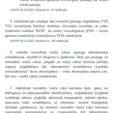
kaula paraugs.
(VGPVI
02.05.2023.
rīkojuma Nr. 47 redakcijā)
5. nodrošināt pēc iespējas ātru noņemto paraugu nogādāšanu PVD
TSV, nosūtīšanai Pārtikas drošības, dzīvnieku veselības un vides
zinātniskā institūta "BIOR", lai veiktu virusoloģiskos (PĶR – vīrusa
genoma noteikšana) izmeklējumus ĀCM noteikšanai.
(VGPVI
30.12.2022.
rīkojuma Nr. 166 redakcijā)
6. nododot nomedītās meža cūkas paraugu laboratoriskai
izmeklēšanai, aizpildīt šī rīkojuma
1. pielikumu
"
Akts par parauga, no
nomedītas meža cūkas, piegādi un meža cūkas liemeņa (iekšējo
orgānu) uzglabāšanu līdz laboratorisko izmeklējuma rezultātu
noskaidrošanai
" divos eksemplāros – vienu eksemplāru paturot sev,
bet otru – nodot valsts inspektoram.
7. nodrošināt nomedīto meža cūku ķermeņu (ādu, galvu un
diafragmu) un blakusproduktu identificēšanu, uzglabāšanu (uzglabāt
norādītajā adresē, uzglabāt atbilstošā temperatūrā, nelietot pārtikā,
ieteicams veikt izmeklējumu uz trihinelozi, ievērot bioloģiskās
drošības pasākumus, lai novērstu nomedīto meža cūku ķermeņu
savstarpējo kontamināciju) un izsekojamību līdz laboratorisko