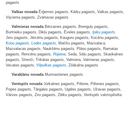
pagasts
Valkas novada
Ērģemes pagasts, Kārķu pagasts, Valkas pagasts,
Vijciema pagasts, Zvārtavas pagasts
Valmieras novada
Bērzaines pagasts, Brenguļu pagasts,
Burtnieku pagasts, Dikļu pagasts, Ēveles pagasts,
Ipiķu pagasts,
Jeru pagasts, Jērcēnu pagasts, Kauguru pagasts, Kocēnu pagasts,
Ķoņu pagasts, Lodes pagasts,
Matīšu pagasts, Mazsalaca,
Mazsalacas pagasts, Naukšēnu pagasts, Plāņu pagasts, Ramatas
pagasts, Rencēnu pagasts,
Rūjiena,
Seda, Sēļu pagasts, Skaņkalnes
pagasts, Strenči, Trikātas pagasts, Valmiera, Valmieras pagasts,
Vecates pagasts,
Vilpulkas pagasts,
Zilākalna pagasts
Varakļānu novada
Murmastienes pagasts
Ventspils novada
Jūrkalnes pagasts, Piltene, Piltenes pagasts,
Popes pagasts, Tārgales pagasts, Ugāles pagasts, Užavas pagasts,
Vārves pagasts, Ziru pagasts, Zlēku pagasts, Ventspils valstspilsēta