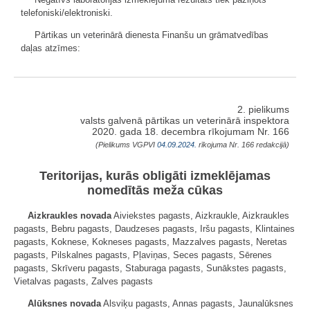
telefoniski/elektroniski.
Pārtikas un veterinārā dienesta Finanšu un grāmatvedības
daļas atzīmes:
2. pielikums
valsts galvenā pārtikas un veterinārā inspektora
2020. gada 18. decembra rīkojumam Nr. 166
(Pielikums
VGPVI
04.09.2024.
rīkojuma Nr. 166 redakcijā)
Teritorijas, kurās obligāti izmeklējamas
nomedītās meža cūkas
Aizkraukles novada
Aiviekstes pagasts, Aizkraukle, Aizkraukles
pagasts, Bebru pagasts, Daudzeses pagasts, Iršu pagasts, Klintaines
pagasts, Koknese, Kokneses pagasts, Mazzalves pagasts, Neretas
pagasts, Pilskalnes pagasts, Pļaviņas, Seces pagasts, Sērenes
pagasts, Skrīveru pagasts, Staburaga pagasts, Sunākstes pagasts,
Vietalvas pagasts, Zalves pagasts
Alūksnes novada
Alsviķu pagasts, Annas pagasts, Jaunalūksnes