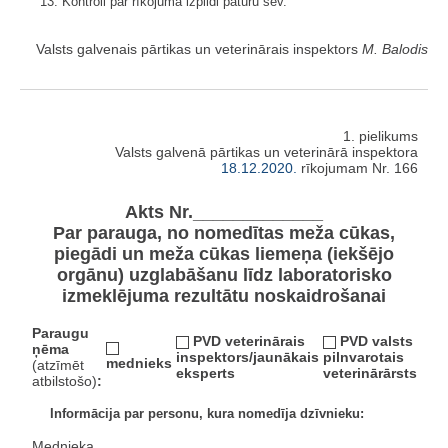
13. Kontroli par rīkojuma izpildi paturu sev.
Valsts galvenais pārtikas un veterinārais inspektors
M. Balodis
1. pielikums
Valsts galvenā pārtikas un veterinārā inspektora
18.12.2020.
rīkojumam Nr. 166
Akts Nr._____________
Par parauga, no nomedītas meža cūkas,
piegādi un meža cūkas liemeņa (iekšējo
orgānu) uzglabāšanu līdz laboratorisko
izmeklējuma rezultātu noskaidrošanai
Paraugu
PVD veterinārais
PVD valsts
ņēma
inspektors/jaunākais
pilnvarotais
mednieks
(atzīmēt
eksperts
veterinārārsts
atbilstošo)
:
Informācija par personu, kura nomedīja dzīvnieku:
Mednieka