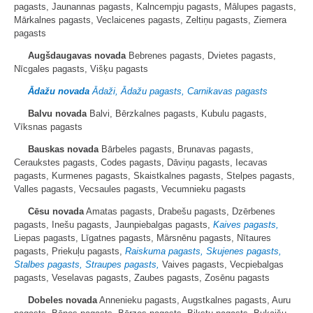
pagasts, Jaunannas pagasts, Kalncempju pagasts, Mālupes pagasts,
Mārkalnes pagasts, Veclaicenes pagasts, Zeltiņu pagasts, Ziemera
pagasts
Augšdaugavas novada
Bebrenes pagasts, Dvietes pagasts,
Nīcgales pagasts, Višķu pagasts
Ādažu novada
Ādaži, Ādažu pagasts, Carnikavas pagasts
Balvu novada
Balvi, Bērzkalnes pagasts, Kubulu pagasts,
Vīksnas pagasts
Bauskas novada
Bārbeles pagasts, Brunavas pagasts,
Ceraukstes pagasts, Codes pagasts, Dāviņu pagasts, Iecavas
pagasts, Kurmenes pagasts, Skaistkalnes pagasts, Stelpes pagasts,
Valles pagasts, Vecsaules pagasts, Vecumnieku pagasts
Cēsu novada
Amatas pagasts, Drabešu pagasts, Dzērbenes
pagasts, Inešu pagasts, Jaunpiebalgas pagasts,
Kaives pagasts,
Liepas pagasts, Līgatnes pagasts, Mārsnēnu pagasts, Nītaures
pagasts, Priekuļu pagasts,
Raiskuma pagasts, Skujenes pagasts,
Stalbes pagasts, Straupes pagasts,
Vaives pagasts, Vecpiebalgas
pagasts, Veselavas pagasts, Zaubes pagasts, Zosēnu pagasts
Dobeles novada
Annenieku pagasts, Augstkalnes pagasts, Auru