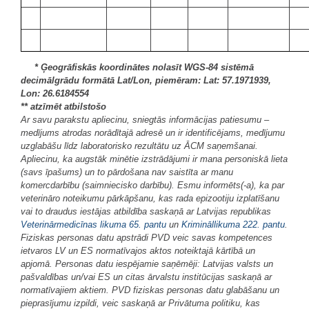
* Ģeogrāfiskās koordinātes nolasīt WGS-84 sistēmā
decimālgrādu formātā Lat/Lon, piemēram: Lat: 57.1971939,
Lon: 26.6184554
** atzīmēt atbilstošo
Ar savu parakstu apliecinu, sniegtās informācijas patiesumu –
medījums atrodas norādītajā adresē un ir identificējams, medījumu
uzglabāšu līdz laboratorisko rezultātu uz ĀCM saņemšanai.
Apliecinu, ka augstāk minētie izstrādājumi ir mana personiskā lieta
(savs īpašums) un to pārdošana nav saistīta ar manu
komercdarbību (saimniecisko darbību). Esmu informēts(-a), ka par
veterināro noteikumu pārkāpšanu, kas rada epizootiju izplatīšanu
vai to draudus iestājas atbildība saskaņā ar Latvijas republikas
Veterinārmedicīnas likuma
65. pantu
un
Krimināllikuma
222. pantu
.
Fiziskas personas datu apstrādi PVD veic savas kompetences
ietvaros LV un ES normatīvajos aktos noteiktajā kārtībā un
apjomā. Personas datu iespējamie saņēmēji: Latvijas valsts un
pašvaldības un/vai ES un citas ārvalstu institūcijas saskaņā ar
normatīvajiem aktiem. PVD fiziskas personas datu glabāšanu un
pieprasījumu izpildi, veic saskaņā ar Privātuma politiku, kas