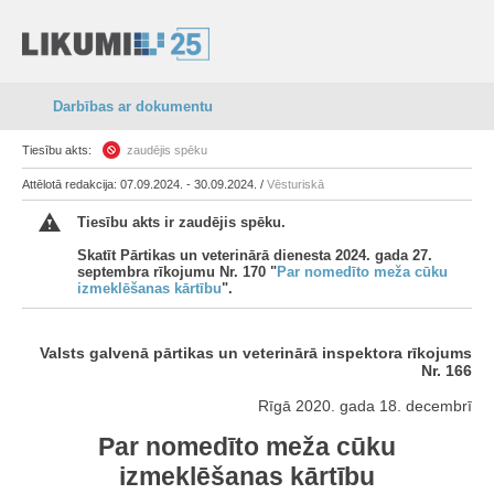
Darbības ar dokumentu
Tiesību akts:
zaudējis spēku
Attēlotā redakcija: 07.09.2024. - 30.09.2024. /
Vēsturiskā
Tiesību akts ir zaudējis spēku.
Skatīt Pārtikas un veterinārā dienesta 2024. gada 27.
septembra rīkojumu Nr. 170 "
Par nomedīto meža cūku
izmeklēšanas kārtību
".
Valsts galvenā pārtikas un veterinārā inspektora rīkojums
Nr. 166
Rīgā 2020. gada 18. decembrī
Par nomedīto meža cūku
izmeklēšanas kārtību