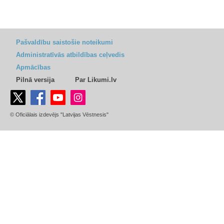
Pašvaldību saistošie noteikumi
Administratīvās atbildības ceļvedis
Apmācības
Pilnā versija
Par Likumi.lv
© Oficiālais izdevējs "Latvijas Vēstnesis"