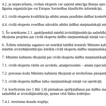
4.2. ja nepieciešams, civilais eksperts var saņemt attiecīga līmeņa spe
līguma organizācijas vai Eiropas Savienības klasificēto informāciju;
4.3. civilā eksperta kvalifikācija atbilst amata prasībām dalībai konkrēt
4.4. civilā eksperta veselības stāvoklis atbilst dalībai starptautiskajā mi
5. Šo noteikumu 2.1. apakšpunktā minētā izvirzītājinstitūcija sadarbībā
rīkojuma projektu par civilā eksperta dalību starptautiskajā misijā vai 
6. Ārlietu ministrija sagatavo un noteiktā kārtībā iesniedz Ministru k
minētās izvirzītājinstitūcijas ieteiktā civilā eksperta dalību starptautisk
7. Ministru kabineta rīkojumā par civilā eksperta dalību starptautiskajā
7.1. civilā eksperta vārdu un uzvārdu, amatpersonām – amatu (specialit
7.2. personas kodu Ministru kabineta rīkojumā ar ierobežotas pieejamī
7.3. civilā eksperta dalības laiku starptautiskajā misijā vai operācijā;
7.4. koeficientu (no 1 līdz 1,8) piemaksas aprēķināšanai par dalību sta
sadarbībā ar izvirzītājinstitūciju, ņemot vērā šādus kritērijus:
7.4.1. terorisma draudu iespēja;