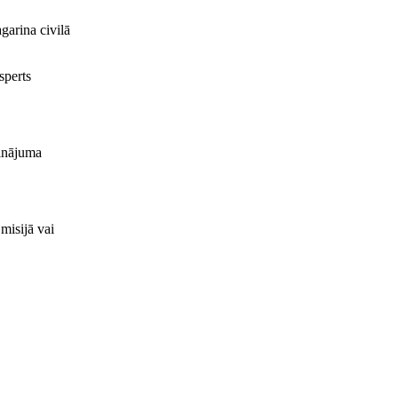
garina civilā
sperts
sinājuma
misijā vai