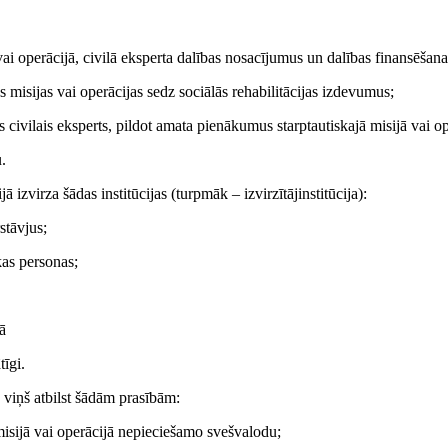
 vai operācijā, civilā eksperta dalības nosacījumus un dalības finansēšana
s misijas vai operācijas sedz sociālās rehabilitācijas izdevumus;
 civilais eksperts, pildot amata pienākumus starptautiskajā misijā vai op
.
ā izvirza šādas institūcijas (turpmāk – izvirzītājinstitūcija):
stāvjus;
skas personas;
jā
tīgi.
a viņš atbilst šādām prasībām:
ā misijā vai operācijā nepieciešamo svešvalodu;