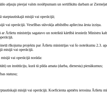
ciālo atļauju pieejai valsts noslēpumam un sertifikātu darbam ar Ziemeļat
ā starptautiskajā misijā vai operācijā;
sijā vai operācijā. Veselības stāvokļa atbilstību apliecina ārsta izziņa.
 ar Ārlietu ministriju sagatavo un noteiktā kārtībā iesniedz Ministru ka
operācijā.
abinetā rīkojuma projektu par Ārlietu ministrijas vai šo noteikumu 2.3. a
ajā misijā vai operācijā.
 misijā vai operācijā norāda:
āti) un institūciju, kurā tā pilda amata (darba, dienesta) pienākumus;
bas statusu;
rptautiskajā misijā vai operācijā. Koeficienta apmēru ierosina Ārlietu min