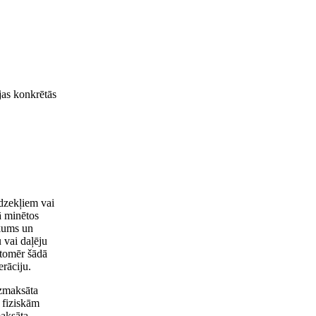
ijas konkrētās
īdzekļiem vai
 minētos
ākums un
 vai daļēju
 tomēr šādā
erāciju.
 izmaksāta
 fiziskām
maksāta