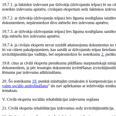
19.7.1. ja faktiskie izdevumi par dzīvokļa (dzīvojamās telpas) īri un c
noteikto izdevumu apmēru, civilajam ekspertam sedz faktiskos izdev
19.7.2. ar dzīvokļa (dzīvojamās telpas) īres līguma noslēgšanu saist
dokumentiem, nepārsniedzot divu mēnešu īres izdevumu apmēru;
19.7.3. ar dzīvokļa (dzīvojamās telpas) īres līguma noslēgšanu saistī
triju mēnešu īres izdevumu apmēru;
19.7.4. ja civilais eksperts nevar uzrādīt attaisnojuma dokumentus no 
īri vai citiem pakalpojumiem, kas saistīti ar dzīvojamās telpas lietoša
izvirzītājinstitūcijas vadītājs, bet nepārsniedzot šo noteikumu
2.
pielik
19.8. citus ar civilā eksperta pienākumu pildīšanu starptautiskajā mis
dokumentiem, ja pēc iesniegto dokumentu izvērtēšanas izvirzītājinstitūc
lēmumu par izdevumu atlīdzināšanu.
20. Šo noteikumu
19.
punktā minētajām izmaksām ir kompensācijas ra
valsts sociālo apdrošināšanu
" tās nav apliekamas ar iedzīvotāju ienāk
iemaksas.
V. Civilā eksperta sociālās rehabilitācijas izdevumu segšana
21. Civilā eksperta rehabilitācijas izdevumus sedz izvirzītājinstitūcija.