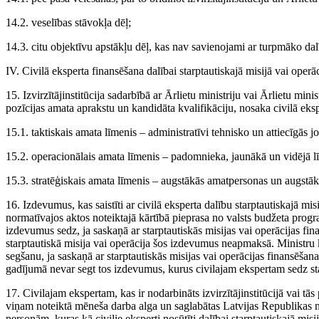
14.2. veselības stāvokļa dēļ;
14.3. citu objektīvu apstākļu dēļ, kas nav savienojami ar turpmāko dalī
IV. Civilā eksperta finansēšana dalībai starptautiskajā misijā vai operāc
15. Izvirzītājinstitūcija sadarbībā ar Ārlietu ministriju vai Ārlietu minis
pozīcijas amata aprakstu un kandidāta kvalifikāciju, nosaka civilā eks
15.1. taktiskais amata līmenis – administratīvi tehnisko un attiecīgās
15.2. operacionālais amata līmenis – padomnieka, jaunākā un vidējā 
15.3. stratēģiskais amata līmenis – augstākās amatpersonas un augstā
16. Izdevumus, kas saistīti ar civilā eksperta dalību starptautiskajā mis
normatīvajos aktos noteiktajā kārtībā pieprasa no valsts budžeta p
izdevumus sedz, ja saskaņā ar starptautiskās misijas vai operācijas 
starptautiskā misija vai operācija šos izdevumus neapmaksā. Ministru
segšanu, ja saskaņā ar starptautiskās misijas vai operācijas finansē
gadījumā nevar segt tos izdevumus, kurus civilajam ekspertam sedz star
17. Civilajam ekspertam, kas ir nodarbināts izvirzītājinstitūcijā vai tās
viņam noteiktā mēneša darba alga un saglabātas Latvijas Republikas no
personām, kuras kā civilie eksperti nosūtīti dalībai starptautiskajā misi