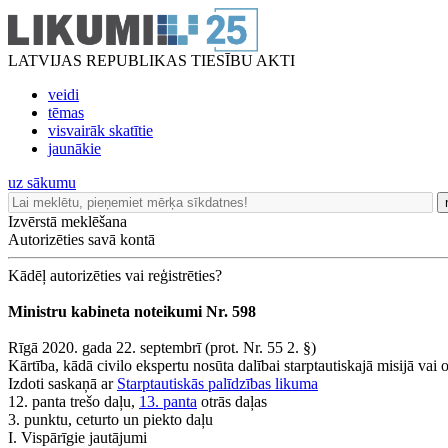
LATVIJAS REPUBLIKAS TIESĪBU AKTI
veidi
tēmas
visvairāk skatītie
jaunākie
uz sākumu
Izvērstā meklēšana
Autorizēties savā kontā
Kādēļ autorizēties vai reģistrēties?
Ministru kabineta noteikumi Nr. 598
Rīgā 2020. gada 22. septembrī (prot. Nr. 55 2. §)
Kārtība, kādā civilo ekspertu nosūta dalībai starptautiskajā misijā vai 
Izdoti saskaņā ar
Starptautiskās palīdzības likuma
12. panta trešo daļu,
13. panta
otrās daļas
3. punktu, ceturto un piekto daļu
I. Vispārīgie jautājumi