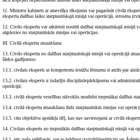
11. Ministru kabinets ar atsevišķu rīkojumu var pagarināt civilā eksper
eksperta dalības laiku starptautiskajā misijā vai operācijā, ierosina izvir
12. Civilo ekspertu var atkārtoti nosūtīt dalībai starptautiskajā misij
atgriezies no starptautiskās misijas vai operācijas.
III. Civilā eksperta atsaukšana
13. Civilo ekspertu no dalības starptautiskajā misijā vai operācijā atsau
šādos gadījumos:
13.1. civilais eksperts ar kompetentu iestāžu lēmumu ir atzīts par aizd
13.2. civilais eksperts ir izdarījis disciplinārpārkāpumu vai administ
operācijā;
13.3. civilā eksperta veselības stāvoklis neatbilst turpmākai dalībai sta
13.4. civilā eksperta atsaukšanu lūdz starptautiskās misijas vai operāci
13.5. citu objektīvu apstākļu dēļ, kas nav savienojami ar civilā ekspert
14. Civilais eksperts no turpmākās dalības starptautiskajā misijā vai ope
14.1. pēc paša vēlēšanās, par to brīdinot izvirzītājinstitūciju un Ārliet