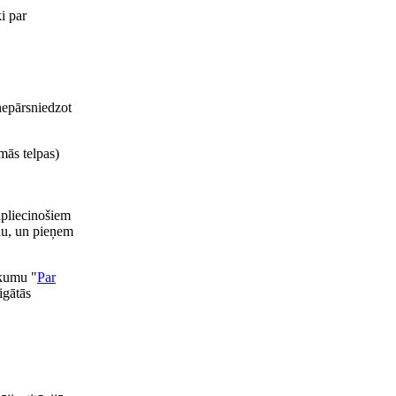
i par
nepārsniedzot
mās telpas)
apliecinošiem
anu, un pieņem
ikumu "
Par
igātās