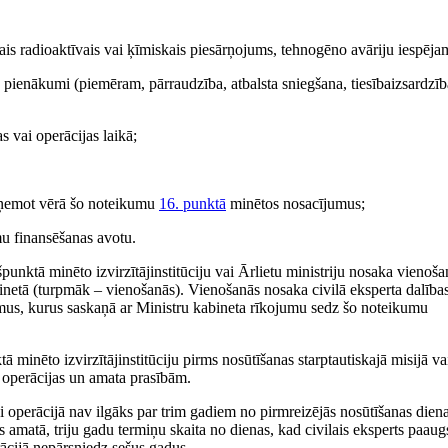
is radioaktīvais vai ķīmiskais piesārņojums, tehnogēno avāriju iespējam
ie pienākumi (piemēram, pārraudzība, atbalsta sniegšana, tiesībaizsardzīb
s vai operācijas laikā;
ņemot vērā šo noteikumu
16. punktā
minētos nosacījumus;
umu finansēšanas avotu.
punktā minēto izvirzītājinstitūciju vai Ārlietu ministriju nosaka vienoša
binetā (turpmāk – vienošanās). Vienošanās nosaka civilā eksperta dalība
evumus, kurus saskaņā ar Ministru kabineta rīkojumu sedz šo noteikumu
ā minēto izvirzītājinstitūciju pirms nosūtīšanas starptautiskajā misijā va
i operācijas un amata prasībām.
ai operācijā nav ilgāks par trim gadiem no pirmreizējās nosūtīšanas dienas
ts amatā, triju gadu termiņu skaita no dienas, kad civilais eksperts paaug
erācijā nepārsniedz sešus gadus.