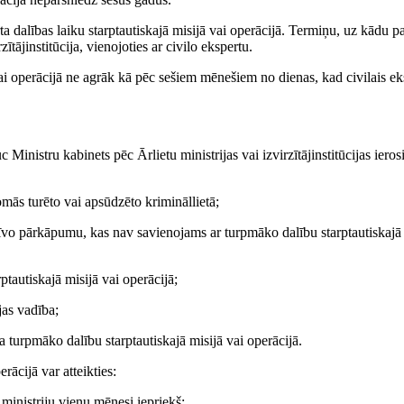
ta dalības laiku starptautiskajā misijā vai operācijā. Termiņu, uz kādu pa
zītājinstitūcija, vienojoties ar civilo ekspertu.
ā vai operācijā ne agrāk kā pēc sešiem mēnešiem no dienas, kad civilais ek
c Ministru kabinets pēc Ārlietu ministrijas vai izvirzītājinstitūcijas iero
omās turēto vai apsūdzēto krimināllietā;
ratīvo pārkāpumu, kas nav savienojams ar turpmāko dalību starptautiskajā 
rptautiskajā misijā vai operācijā;
jas vadība;
a turpmāko dalību starptautiskajā misijā vai operācijā.
rācijā var atteikties:
u ministriju vienu mēnesi iepriekš;