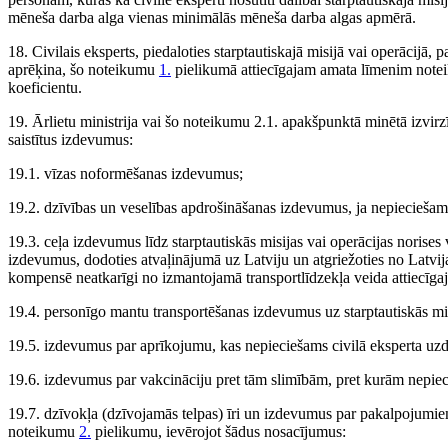
mēneša darba alga vienas minimālās mēneša darba algas apmērā.
18. Civilais eksperts, piedaloties starptautiskajā misijā vai operācijā,
aprēķina, šo noteikumu
1.
pielikumā attiecīgajam amata līmenim notei
koeficientu.
19. Ārlietu ministrija vai šo noteikumu 2.1. apakšpunktā minētā izvirzīt
saistītus izdevumus:
19.1. vīzas noformēšanas izdevumus;
19.2. dzīvības un veselības apdrošināšanas izdevumus, ja nepieciešam
19.3. ceļa izdevumus līdz starptautiskās misijas vai operācijas norises 
izdevumus, dodoties atvaļinājumā uz Latviju un atgriežoties no Latvija
kompensē neatkarīgi no izmantojamā transportlīdzekļa veida attiecīga
19.4. personīgo mantu transportēšanas izdevumus uz starptautiskās misi
19.5. izdevumus par aprīkojumu, kas nepieciešams civilā eksperta uzde
19.6. izdevumus par vakcināciju pret tām slimībām, pret kurām nepiecie
19.7. dzīvokļa (dzīvojamās telpas) īri un izdevumus par pakalpojumiem
noteikumu
2.
pielikumu, ievērojot šādus nosacījumus: