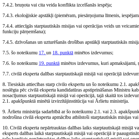
7.4.2. bruņota vai cita veida konflikta izcelšanās iespēja;
7.4.3. ekoloģiskie apstākļi (piemēram, piesārņojuma līmenis, iespējama
7.4.4. attiecīgās starptautiskās misijas vai operācijas veids un veicam
funkciju pārņemšana);
7.4.5. dzīvošanas un uzturēšanās drošības apstākļi starptautiskās misija
7.5. šo noteikumu
17.
un
18. punktā
minētos izdevumus;
7.6. šo noteikumu
19. punktā
minētos izdevumus, kuri apmaksājami, 
7.7. civilā eksperta dalības starptautiskajā misijā vai operācijā izdev
8. Tiesiskās attiecības starp civilo ekspertu un šo noteikumu 2.1. apakš
noslēgta pēc civilā eksperta kandidatūras apstiprināšanas Ministru ka
nosacījumus starptautiskajā misijā vai operācijā, tajā skaitā tos izd
2.1. apakšpunktā minētā izvirzītājinstitūcija vai Ārlietu ministrija.
9. Ārlietu ministrija sadarbībā ar šo noteikumu 2.1. vai 2.3. apakšpunkt
nodrošina civilā eksperta apmācību atbilstoši starptautiskās misijas va
10. Civilā eksperta nepārtrauktas dalības laiks starptautiskajā misijā v
eksperts dalības laikā starptautiskajā misijā vai operācijā ir paaugstinā
taču kopējais nepārtrauktas dalības laiks starptautiskajā misijā vai op