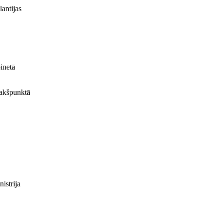
lantijas
binetā
pakšpunktā
istrija