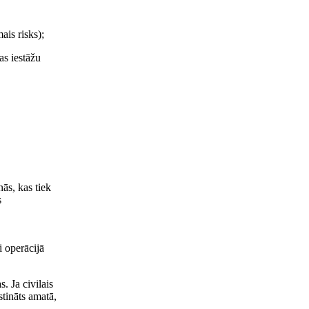
ais risks);
as iestāžu
nās, kas tiek
s
i operācijā
. Ja civilais
stināts amatā,