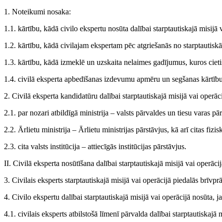
1. Noteikumi nosaka:
1.1. kārtību, kādā civilo ekspertu nosūta dalībai starptautiskajā misijā
1.2. kārtību, kādā civilajam ekspertam pēc atgriešanās no starptautiskā
1.3. kārtību, kādā izmeklē un uzskaita nelaimes gadījumus, kuros cietis
1.4. civilā eksperta apbedīšanas izdevumu apmēru un segšanas kārtību
2. Civilā eksperta kandidatūru dalībai starptautiskajā misijā vai operācij
2.1. par nozari atbildīgā ministrija – valsts pārvaldes un tiesu varas pār
2.2. Ārlietu ministrija – Ārlietu ministrijas pārstāvjus, kā arī citas fizi
2.3. cita valsts institūcija – attiecīgās institūcijas pārstāvjus.
II. Civilā eksperta nosūtīšana dalībai starptautiskajā misijā vai operāci
3. Civilais eksperts starptautiskajā misijā vai operācijā piedalās brīvprā
4. Civilo ekspertu dalībai starptautiskajā misijā vai operācijā nosūta, j
4.1. civilais eksperts atbilstošā līmenī pārvalda dalībai starptautiskaj