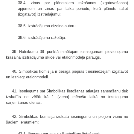
38.4. ziņas par plānotajiem ražošanas (izgatavošanas)
apjomiem un ziņas par laika periodu, kurā plānots ražot
(izgatavot) izstrādājumu;
38.5. izstrādājuma dizaina autoru;
38.6. izstrādājuma ražotāju.
39. Noteikumu 38. punktā minētajam iesniegumam pievienojama
krāsaina izstrādājuma skice vai etalonmodeļa paraugs.
40. Simbolikas komisija ir tiesīga pieprasīt iesniedzējam izgatavot
un iesniegt etalonmodeli.
41. Iesniegums par Simbolikas lietošanas atļaujas saņemšanu tiek
izskatīts ne vēlāk kā 1 (viena) mēneša laikā no iesnieguma
saņemšanas dienas.
42. Simbolikas komisija izskata iesniegumu un pieņem vienu no
šādiem lēmumiem:
42.1. lēmumu par atļauju Simbolikas lietošanai;