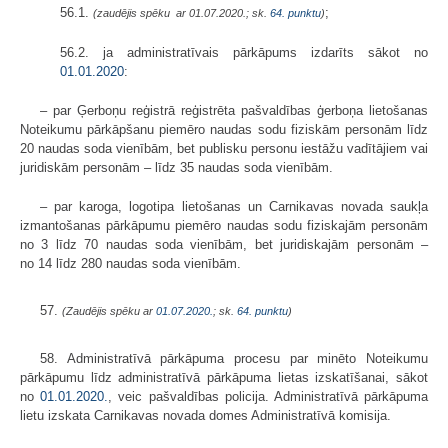
56.1.
;
(zaudējis spēku ar 01.07.2020.; sk.
64. punktu
)
56.2. ja administratīvais pārkāpums izdarīts sākot no
01.01.2020
:
– par Ģerboņu reģistrā reģistrēta pašvaldības ģerboņa lietošanas
Noteikumu pārkāpšanu piemēro naudas sodu fiziskām personām līdz
20 naudas soda vienībām, bet publisku personu iestāžu vadītājiem vai
juridiskām personām – līdz 35 naudas soda vienībām.
– par karoga, logotipa lietošanas un Carnikavas novada saukļa
izmantošanas pārkāpumu piemēro naudas sodu fiziskajām personām
no 3 līdz 70 naudas soda vienībām, bet juridiskajām personām –
no 14 līdz 280 naudas soda vienībām.
57.
(Zaudējis spēku ar
01.07.2020.
; sk.
64. punktu
)
58. Administratīvā pārkāpuma procesu par minēto Noteikumu
pārkāpumu līdz administratīvā pārkāpuma lietas izskatīšanai, sākot
no
01.01.2020.
, veic pašvaldības policija. Administratīvā pārkāpuma
lietu izskata Carnikavas novada domes Administratīvā komisija.