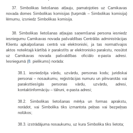
37. Simbolikas lietošanas atļauju, pamatojoties uz Carnikavas
novada domes Simbolikas komisijas (turpmāk – Simbolikas komisija)
lēmumu, izsniedz Simbolikas komisija.
38. Simbolikas lietošanas atļaujas saņemšanai persona iesniedz
iesniegumu Carnikavas novada pašvaldības Centrālās administrācijas
Klientu apkalpošanas centrā vai elektroniski, ja tas normatīvajos
aktos noteiktajā kārtībā ir parakstīts ar elektronisko parakstu, nosūtot
uz Carnikavas novada pašvaldības oficiālo e-pasta adresi.
Iesniegumā (
8.
pielikums) norāda:
38.1. iesniedzēja vārdu, uzvārdu, personas kodu; juridiskai
personai – nosaukumu, reģistrācijas numuru un pilnvarotās vai
paraksttiesīgās personas vārdu, uzvārdu, adresi,
kontaktinformāciju – tālruni, e-pasta adresi;
38.2. Simbolikas lietošanas mērķa un formas aprakstu,
norādot, vai Simbolika tiks izmantota peļņas vai bezpeļņas
nolūkos;
38.3. izstrādājuma nosaukumu, uz kura Simbolika tiks lietota;