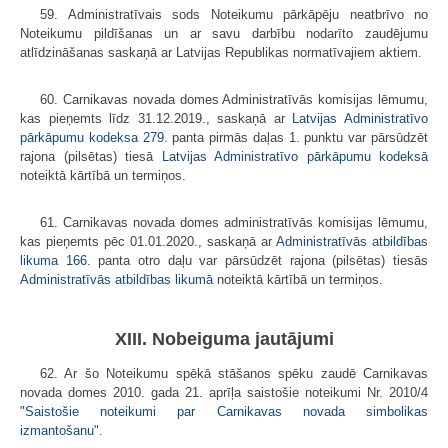
59. Administratīvais sods Noteikumu pārkāpēju neatbrīvo no
Noteikumu pildīšanas un ar savu darbību nodarīto zaudējumu
atlīdzināšanas saskaņā ar Latvijas Republikas normatīvajiem aktiem.
60. Carnikavas novada domes Administratīvās komisijas lēmumu,
kas pieņemts līdz 31.12.2019., saskaņā ar
Latvijas Administratīvo
pārkāpumu kodeksa
279.
panta pirmās daļas 1. punktu var pārsūdzēt
rajona (pilsētas) tiesā
Latvijas Administratīvo pārkāpumu kodeksā
noteiktā kārtībā un termiņos.
61. Carnikavas novada domes administratīvās komisijas lēmumu,
kas pieņemts pēc 01.01.2020., saskaņā ar
Administratīvās atbildības
likuma
166.
panta otro daļu var pārsūdzēt rajona (pilsētas) tiesās
Administratīvās atbildības likumā
noteiktā kārtībā un termiņos.
XIII. Nobeiguma jautājumi
62. Ar šo Noteikumu spēkā stāšanos spēku zaudē Carnikavas
novada domes 2010. gada 21. aprīļa saistošie noteikumi Nr. 2010/4
"
Saistošie noteikumi par Carnikavas novada simbolikas
izmantošanu
".