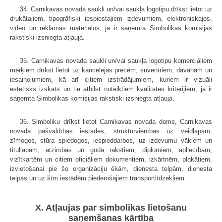
34. Carnikavas novada saukli un/vai saukļa logotipu drīkst lietot uz
drukātajiem, tipogrāfiski iespiestajiem izdevumiem, elektroniskajos,
video un reklāmas materiālos, ja ir saņemta Simbolikas komisijas
rakstiski izsniegta atļauja.
35. Carnikavas novada saukli un/vai saukļa logotipu komerciāliem
mērķiem drīkst lietot uz kancelejas precēm, suvenīriem, dāvanām un
iesaiņojumiem, kā arī citiem izstrādājumiem, kuriem ir vizuāli
estētisks izskats un tie atbilst noteiktiem kvalitātes kritērijiem, ja ir
saņemta Simbolikas komisijas rakstiski izsniegta atļauja.
36. Simboliku drīkst lietot Carnikavas novada dome, Carnikavas
novada pašvaldības iestādes, struktūrvienības uz veidlapām,
zīmogos, stūra spiedogos, iespieddarbos, uz izdevumu vākiem un
titullapām, atzinības un goda rakstiem, diplomiem, apliecībām,
vizītkartēm un citiem oficiāliem dokumentiem, izkārtnēm, plakātiem,
izvietošanai pie šo organizāciju ēkām, dienesta telpām, dienesta
telpās un uz šīm iestādēm piederošajiem transportlīdzekļiem.
X. Atļaujas par simbolikas lietošanu
saņemšanas kārtība