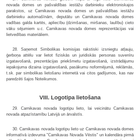
novada domes un pašvaldības iestāžu darbinieku elektroniskajos
parakstos, uz Carnikavas novada domes un pašvaldības iestāžu
darbinieku automašīnām, deputātu un Carnikavas novada domes
vadības galda kartēs, apliecību (dzimšanas, miršanas, laulību) cieto
vāku sējumiem u.c. Carnikavas novada domes reprezentācijas vai
lietvedības materiāliem.
28. Saņemot Simbolikas komisijas rakstiski izsniegtu atļauju,
ģerboņa attēlu var lietot fiziskās un juridiskās personas suvenīru
izgatavošanā, prezentācijas priekšmetu izgatavošanā, izstrādājumu
iepakojuma dizaina izgatavošanā, pasākumu noformējumā, reklāmās,
t.sk. par simbolikas lietošanu internetā vai citos gadījumos, kas nav
paredzēti šajos Noteikumos.
VIII. Logotipa lietošana
29. Carnikavas novada logotipu lieto, lai veicinātu Carnikavas
novada atpazīstamību Latvijā un ārvalstīs.
30. Carnikavas novada logotipu lieto uz Carnikavas novada domes
informatīvā izdevuma "Carnikavas Novada Vēstis" un kalendāra pirmā