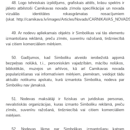
48. Logo tehniskais izpildījums, grafiskais attēls, krāsu spektrs ir
jālieto atbilstoši Carnikavas novada zīmola specifikācijai un novada
vizuālās identitātes rokasgrāmatas nosacījumiem
(skat. http://carnikava.lv/images/Articles/Novads/CARNIKAVAS_NOVA
49. Ar nodevu apliekamais objekts ir Simbolikas vai tās elementu
izmantošana reklāmā, preču zīmēs, suvenīru ražošanā, tirdzniecībā
vai citiem komerciāliem mērķiem.
50. Gadījumos, kad Simboliku atveido ierobežotā apjomā
bezpeļņas nolūkā, t.i., personiskām vajadzībām, mācību nolūkos,
bibliotēkās, muzejos un arhīvos, kā arī Carnikavas novada
popularizēšanas vai informatīviem mērķiem, piemēram, veidojot tādu
aktuālo notikumu apskatu, kurā izmantota Simbolika, nodeva par
Simboliku nav jāmaksā.
51. Nodevas maksātāji ir fiziskas un juridiskas personas,
nevalstiskās organizācijas, kuras izmanto Simboliku reklāmā, preču
zīmēs, suvenīru ražošanā, tirdzniecībā vai citiem komerciāliem
mērķiem.
52. Nodevas likme par Simbolikas izmantošanu katram