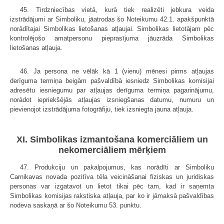
45. Tirdzniecības vietā, kurā tiek realizēti jebkura veida
izstrādājumi ar Simboliku, jāatrodas šo Noteikumu 42.1. apakšpunktā
norādītajai Simbolikas lietošanas atļaujai. Simbolikas lietotājam pēc
kontrolējošo amatpersonu pieprasījuma jāuzrāda Simbolikas
lietošanas atļauja.
46. Ja persona ne vēlāk kā 1 (vienu) mēnesi pirms atļaujas
derīguma termiņa beigām pašvaldībā iesniedz Simbolikas komisijai
adresētu iesniegumu par atļaujas derīguma termiņa pagarinājumu,
norādot iepriekšējās atļaujas izsniegšanas datumu, numuru un
pievienojot izstrādājuma fotogrāfiju, tiek izsniegta jauna atļauja.
XI. Simbolikas izmantošana komerciāliem un
nekomerciāliem mērķiem
47. Produkciju un pakalpojumus, kas norādīti ar Simboliku
Carnikavas novada pozitīva tēla veicināšanai fiziskas un juridiskas
personas var izgatavot un lietot tikai pēc tam, kad ir saņemta
Simbolikas komisijas rakstiska atļauja, par ko ir jāmaksā pašvaldības
nodeva saskaņā ar šo Noteikumu 53. punktu.