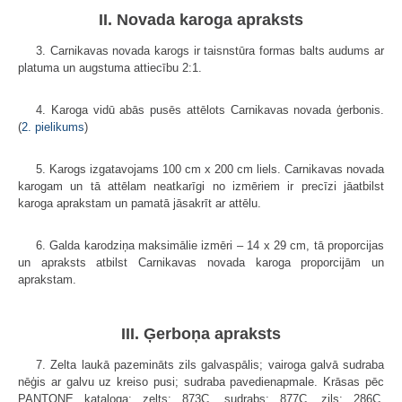
II. Novada karoga apraksts
3. Carnikavas novada karogs ir taisnstūra formas balts audums ar
platuma un augstuma attiecību 2:1.
4. Karoga vidū abās pusēs attēlots Carnikavas novada ģerbonis.
(
2. pielikums
)
5. Karogs izgatavojams 100 cm x 200 cm liels. Carnikavas novada
karogam un tā attēlam neatkarīgi no izmēriem ir precīzi jāatbilst
karoga aprakstam un pamatā jāsakrīt ar attēlu.
6. Galda karodziņa maksimālie izmēri – 14 x 29 cm, tā proporcijas
un apraksts atbilst Carnikavas novada karoga proporcijām un
aprakstam.
III. Ģerboņa apraksts
7. Zelta laukā pazemināts zils galvaspālis; vairoga galvā sudraba
nēģis ar galvu uz kreiso pusi; sudraba pavedienapmale. Krāsas pēc
PANTONE kataloga: zelts: 873C, sudrabs: 877C, zils: 286C.