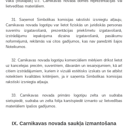
vāka (titullapas) u.c. Carnikavas novada domes reprezentācijas vai
lietvedības materiāliem.
31. Saņemot Simbolikas komisijas rakstiski izsniegtu atļauju,
Carnikavas novada logotipu var lietot fiziskās un juridiskās personas
suvenīru izgatavošanā, prezentācijas priekšmetu izgatavošanā,
izstrādājumu iepakojuma dizaina izgatavošanā, pasākumu
noformējumā, reklāmās vai citos gadījumos, kas nav paredzēti šajos
Noteikumos.
32. Carnikavas novada logotipu komerciāliem mērķiem drīkst lietot
uz kancelejas precēm, suvenīriem, dāvanām un iesaiņojumiem, kā arī
citiem izstrādājumiem, kuriem ir vizuāli estētisks izskats un tie atbilst
noteiktiem kvalitātes kritērijiem, ja ir saņemta Simbolikas komisijas
rakstiski izsniegta atļauja.
33. Carnikavas novada primāro logotipu zelta un sudraba
sietspiedē, sudraba un zelta folija karstspiedē izmanto uz lietvedības
materiāliem īpašos gadījumos.
IX. Carnikavas novada saukļa izmantošana