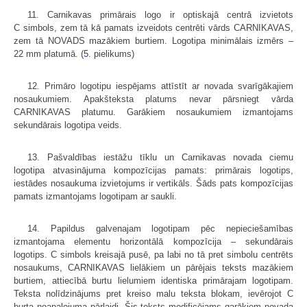
11. Carnikavas primārais logo ir optiskajā centrā izvietots
C simbols, zem tā kā pamats izveidots centrēti vārds CARNIKAVAS,
zem tā NOVADS mazākiem burtiem. Logotipa minimālais izmērs –
22 mm platumā. (
5.
pielikums)
12. Primāro logotipu iespējams attīstīt ar novada svarīgākajiem
nosaukumiem. Apakšteksta platums nevar pārsniegt vārda
CARNIKAVAS platumu. Garākiem nosaukumiem izmantojams
sekundārais logotipa veids.
13. Pašvaldības iestāžu tīklu un Carnikavas novada ciemu
logotipa atvasinājuma kompozīcijas pamats: primārais logotips,
iestādes nosaukuma izvietojums ir vertikāls. Šāds pats kompozīcijas
pamats izmantojams logotipam ar saukli.
14. Papildus galvenajam logotipam pēc nepieciešamības
izmantojama elementu horizontālā kompozīcija – sekundārais
logotips. C simbols kreisajā pusē, pa labi no tā pret simbolu centrēts
nosaukums, CARNIKAVAS lielākiem un pārējais teksts mazākiem
burtiem, attiecībā burtu lielumiem identiska primārajam logotipam.
Teksta nolīdzinājums pret kreiso malu teksta blokam, ievērojot C
burta noapaļojuma pārlaidi. Šis teksts modificējams garākiem novada