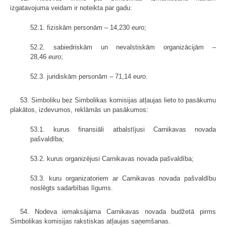
izgatavojuma veidam ir noteikta par gadu:
52.1. fiziskām personām – 14,230
euro
;
52.2. sabiedriskām un nevalstiskām organizācijām –
28,46
euro
;
52.3. juridiskām personām – 71,14
euro
.
53. Simboliku bez Simbolikas komisijas atļaujas lieto to pasākumu
plakātos, izdevumos, reklāmās un pasākumos:
53.1. kurus finansiāli atbalstījusi Carnikavas novada
pašvaldība;
53.2. kurus organizējusi Carnikavas novada pašvaldība;
53.3. kuru organizatoriem ar Carnikavas novada pašvaldību
noslēgts sadarbības līgums.
54. Nodeva iemaksājama Carnikavas novada budžetā pirms
Simbolikas komisijas rakstiskas atļaujas saņemšanas.