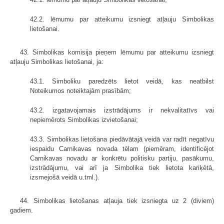
42.2. lēmumu par atteikumu izsniegt atļauju Simbolikas
lietošanai.
43. Simbolikas komisija pieņem lēmumu par atteikumu izsniegt
atļauju Simbolikas lietošanai, ja:
43.1. Simboliku paredzēts lietot veidā, kas neatbilst
Noteikumos noteiktajām prasībām;
43.2. izgatavojamais izstrādājums ir nekvalitatīvs vai
nepiemērots Simbolikas izvietošanai;
43.3. Simbolikas lietošana piedāvātajā veidā var radīt negatīvu
iespaidu Carnikavas novada tēlam (piemēram, identificējot
Carnikavas novadu ar konkrētu politisku partiju, pasākumu,
izstrādājumu, vai arī ja Simbolika tiek lietota kariķētā,
izsmejošā veidā u.tml.).
44. Simbolikas lietošanas atļauja tiek izsniegta uz 2 (diviem)
gadiem.