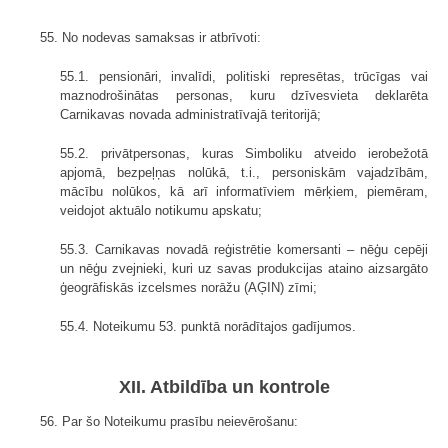
55. No nodevas samaksas ir atbrīvoti:
55.1. pensionāri, invalīdi, politiski represētas, trūcīgas vai
maznodrošinātas personas, kuru dzīvesvieta deklarēta
Carnikavas novada administratīvajā teritorijā;
55.2. privātpersonas, kuras Simboliku atveido ierobežotā
apjomā, bezpeļņas nolūkā, t.i., personiskām vajadzībām,
mācību nolūkos, kā arī informatīviem mērķiem, piemēram,
veidojot aktuālo notikumu apskatu;
55.3. Carnikavas novadā reģistrētie komersanti – nēģu cepēji
un nēģu zvejnieki, kuri uz savas produkcijas ataino aizsargāto
ģeogrāfiskās izcelsmes norāžu (AĢIN) zīmi;
55.4. Noteikumu 53. punktā norādītajos gadījumos.
XII. Atbildība un kontrole
56. Par šo Noteikumu prasību neievērošanu: