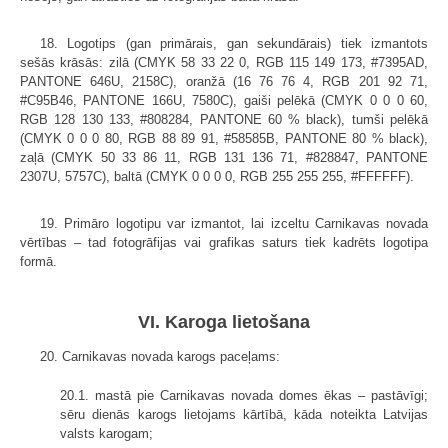
18. Logotips (gan primārais, gan sekundārais) tiek izmantots
sešās krāsās: zilā (CMYK 58 33 22 0, RGB 115 149 173, #7395AD,
PANTONE 646U, 2158C), oranžā (16 76 76 4, RGB 201 92 71,
#C95B46, PANTONE 166U, 7580C), gaiši pelēkā (CMYK 0 0 0 60,
RGB 128 130 133, #808284, PANTONE 60 % black), tumši pelēkā
(CMYK 0 0 0 80, RGB 88 89 91, #58585B, PANTONE 80 % black),
zaļā (CMYK 50 33 86 11, RGB 131 136 71, #828847, PANTONE
2307U, 5757C), baltā (CMYK 0 0 0 0, RGB 255 255 255, #FFFFFF).
19. Primāro logotipu var izmantot, lai izceltu Carnikavas novada
vērtības – tad fotogrāfijas vai grafikas saturs tiek kadrēts logotipa
formā.
VI. Karoga lietošana
20. Carnikavas novada karogs paceļams:
20.1. mastā pie Carnikavas novada domes ēkas – pastāvīgi;
sēru dienās karogs lietojams kārtībā, kāda noteikta Latvijas
valsts karogam;