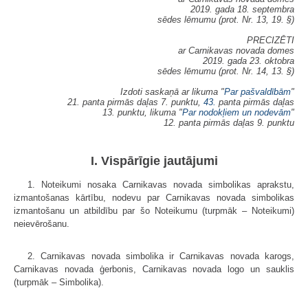
2019. gada 18. septembra
sēdes lēmumu (prot. Nr. 13, 19. §)
PRECIZĒTI
ar Carnikavas novada domes
2019. gada 23. oktobra
sēdes lēmumu (prot. Nr. 14, 13. §)
Izdoti saskaņā ar likuma "
Par pašvaldībām
"
21. panta pirmās daļas 7. punktu,
43.
panta pirmās daļas
13. punktu, likuma "
Par nodokļiem un nodevām
"
12. panta pirmās daļas 9. punktu
I. Vispārīgie jautājumi
1. Noteikumi nosaka Carnikavas novada simbolikas aprakstu,
izmantošanas kārtību, nodevu par Carnikavas novada simbolikas
izmantošanu un atbildību par šo Noteikumu (turpmāk – Noteikumi)
neievērošanu.
2. Carnikavas novada simbolika ir Carnikavas novada karogs,
Carnikavas novada ģerbonis, Carnikavas novada logo un sauklis
(turpmāk – Simbolika).