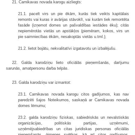
21. Carnikavas novada karogu aizliegts:
21.1. pacelt virs un pie ēkām, kurās tiek veikts kapitālais
remonts vai kuras ir avārijas stāvoklī, vai kurām tiek remontēta
fasāde (izņemot domes un pašvaldības iestādes ēku); citās
nepiemērotās vietās un apstākļos (piemēram, kokos, virs un
pie saimniecības ēkām, nesakoptās vietās u.tml.);
21.2. lietot bojātu, nekvalitatīvi izgatavotu un izbalējušu.
22. Galda karodziņu lieto oficiālās pieņemšanās, darījumu
sarunās, amatpersonu darba telpās.
23. Galda karodziņu var izmantot:
23.1. Carnikavas novada karogu citos gadījumos, kas nav
paredzēti šajos Noteikumos, saskaņā ar Carnikavas novada
domes lēmumu;
23.2. galda karodziņu fiziskas, sabiedriskās un nevalstiskās
organizācijas, politiskās partijas, uzņēmumi,
uzņēmējsabiedrības un citas juridiskas personas oficiālās
pieņemšanās, ģimenes svētkos, kā arī citos gadījumos,