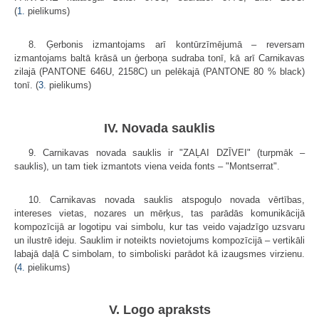
(
1.
pielikums)
8. Ģerbonis izmantojams arī kontūrzīmējumā – reversam
izmantojams baltā krāsā un ģerboņa sudraba tonī, kā arī Carnikavas
zilajā (PANTONE 646U, 2158C) un pelēkajā (PANTONE 80 % black)
tonī. (
3.
pielikums)
IV. Novada sauklis
9. Carnikavas novada sauklis ir "ZAĻAI DZĪVEI" (turpmāk –
sauklis), un tam tiek izmantots viena veida fonts – "Montserrat".
10. Carnikavas novada sauklis atspoguļo novada vērtības,
intereses vietas, nozares un mērķus, tas parādās komunikācijā
kompozīcijā ar logotipu vai simbolu, kur tas veido vajadzīgo uzsvaru
un ilustrē ideju. Sauklim ir noteikts novietojums kompozīcijā – vertikāli
labajā daļā C simbolam, to simboliski parādot kā izaugsmes virzienu.
(
4.
pielikums)
V. Logo apraksts