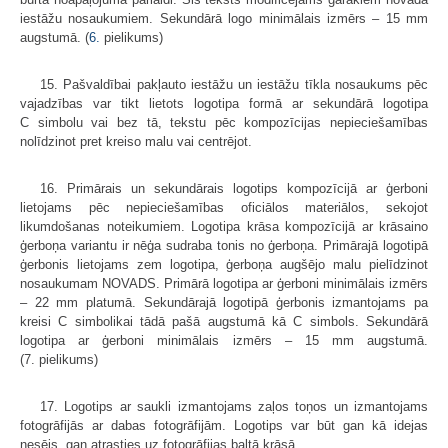
iestāžu nosaukumiem. Sekundārā logo minimālais izmērs – 15 mm
augstumā. (
6.
pielikums)
15. Pašvaldībai pakļauto iestāžu un iestāžu tīkla nosaukums pēc
vajadzības var tikt lietots logotipa formā ar sekundārā logotipa
C simbolu vai bez tā, tekstu pēc kompozīcijas nepieciešamības
nolīdzinot pret kreiso malu vai centrējot.
16. Primārais un sekundārais logotips kompozīcijā ar ģerboni
lietojams pēc nepieciešamības oficiālos materiālos, sekojot
likumdošanas noteikumiem. Logotipa krāsa kompozīcijā ar krāsaino
ģerboņa variantu ir nēģa sudraba tonis no ģerboņa. Primārajā logotipā
ģerbonis lietojams zem logotipa, ģerboņa augšējo malu pielīdzinot
nosaukumam NOVADS. Primārā logotipa ar ģerboni minimālais izmērs
– 22 mm platumā. Sekundārajā logotipā ģerbonis izmantojams pa
kreisi C simbolikai tādā pašā augstumā kā C simbols. Sekundārā
logotipa ar ģerboni minimālais izmērs – 15 mm augstumā.
(7. pielikums)
17. Logotips ar saukli izmantojams zaļos toņos un izmantojams
fotogrāfijās ar dabas fotogrāfijām. Logotips var būt gan kā idejas
nesējs, gan atrasties uz fotogrāfijas baltā krāsā.