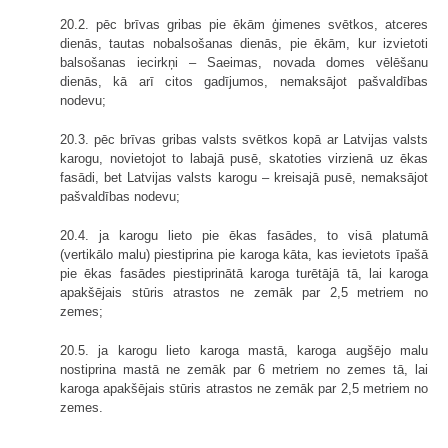
20.2. pēc brīvas gribas pie ēkām ģimenes svētkos, atceres
dienās, tautas nobalsošanas dienās, pie ēkām, kur izvietoti
balsošanas iecirkņi – Saeimas, novada domes vēlēšanu
dienās, kā arī citos gadījumos, nemaksājot pašvaldības
nodevu;
20.3. pēc brīvas gribas valsts svētkos kopā ar Latvijas valsts
karogu, novietojot to labajā pusē, skatoties virzienā uz ēkas
fasādi, bet Latvijas valsts karogu – kreisajā pusē, nemaksājot
pašvaldības nodevu;
20.4. ja karogu lieto pie ēkas fasādes, to visā platumā
(vertikālo malu) piestiprina pie karoga kāta, kas ievietots īpašā
pie ēkas fasādes piestiprinātā karoga turētājā tā, lai karoga
apakšējais stūris atrastos ne zemāk par 2,5 metriem no
zemes;
20.5. ja karogu lieto karoga mastā, karoga augšējo malu
nostiprina mastā ne zemāk par 6 metriem no zemes tā, lai
karoga apakšējais stūris atrastos ne zemāk par 2,5 metriem no
zemes.