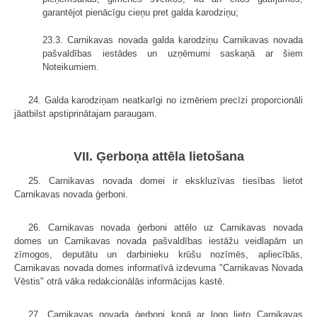
garantējot pienācīgu cieņu pret galda karodziņu;
23.3. Carnikavas novada galda karodziņu Carnikavas novada
pašvaldības iestādes un uzņēmumi saskaņā ar šiem
Noteikumiem.
24. Galda karodziņam neatkarīgi no izmēriem precīzi proporcionāli
jāatbilst apstiprinātajam paraugam.
VII. Ģerboņa attēla lietošana
25. Carnikavas novada domei ir ekskluzīvas tiesības lietot
Carnikavas novada ģerboni.
26. Carnikavas novada ģerboni attēlo uz Carnikavas novada
domes un Carnikavas novada pašvaldības iestāžu veidlapām un
zīmogos, deputātu un darbinieku krūšu nozīmēs, apliecībās,
Carnikavas novada domes informatīvā izdevuma "Carnikavas Novada
Vēstis" otrā vāka redakcionālās informācijas kastē.
27. Carnikavas novada ģerboni kopā ar logo lieto Carnikavas