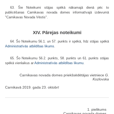
63. Šie Noteikumi stājas spēkā nākamajā dienā pēc to
publicēšanas Carnikavas novada domes informatīvajā izdevumā
"Carnikavas Novada Vēstis".
XIV. Pārejas noteikumi
64. Šo Noteikumu 56.1. un 57. punkts ir spēkā, līdz stājas spēkā
Administratīvās atbildības likums
.
65. Šo Noteikumu 56.2. punkts, 58. punkts un 61. punkts stājas
spēkā vienlaikus ar
Administratīvās atbildības likumu
.
Carnikavas novada domes priekšsēdētājas vietniece
G.
Kozlovska
Carnikavā 2019. gada 23. oktobrī
1. pielikums
Carnikavas novada domes