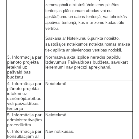
zemesgabali atbilstoši Valmieras pilsētas
teritorijas plānojumam atrodas vai nu
apstādījumu un dabas teritorijā, vai tehniskās
apbūves teritorijā, kas ir ar zemu kadastrālo
vērtību.
Saskaņā ar Noteikumu 6.punktā noteikto,
saistošajos noteikumos noteiktā nomas maksa
tiek aplikta ar pievienotās vērtības nodokli.
3. Informācija par
Normatīvā akta izpilde neradīs papildu
plānoto projekta
izdevumus Pašvaldības budžetā, savukārt
ietekmi uz
ieņēmumi nav precīzi aprēķināmi.
pašvaldības
budžetu
4. Informācija par
Neietekmē.
plānoto projekta
ietekmi uz
uzņēmējdarbības
vidi pašvaldības
teritorijā
5. Informācija par
Neietekmē.
administratīvajām
procedūrām
6. Informācija par
Nav notikušas.
konsultācijām ar