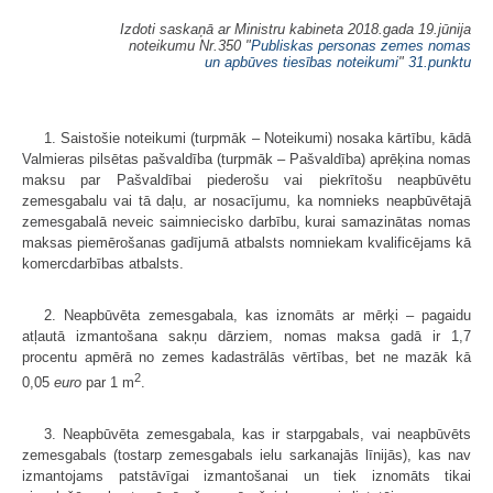
Izdoti saskaņā ar Ministru kabineta 2018.gada 19.jūnija
noteikumu Nr.350 "
Publiskas personas zemes nomas
un apbūves tiesības noteikumi
"
31.punktu
1. Saistošie noteikumi (turpmāk – Noteikumi) nosaka kārtību, kādā
Valmieras pilsētas pašvaldība (turpmāk – Pašvaldība) aprēķina nomas
maksu par Pašvaldībai piederošu vai piekrītošu neapbūvētu
zemesgabalu vai tā daļu, ar nosacījumu, ka nomnieks neapbūvētajā
zemesgabalā neveic saimniecisko darbību, kurai samazinātas nomas
maksas piemērošanas gadījumā atbalsts nomniekam kvalificējams kā
komercdarbības atbalsts.
2. Neapbūvēta zemesgabala, kas iznomāts ar mērķi – pagaidu
atļautā izmantošana sakņu dārziem, nomas maksa gadā ir 1,7
procentu apmērā no zemes kadastrālās vērtības, bet ne mazāk kā
2
0,05
euro
par 1 m
.
3. Neapbūvēta zemesgabala, kas ir starpgabals, vai neapbūvēts
zemesgabals (tostarp zemesgabals ielu sarkanajās līnijās), kas nav
izmantojams patstāvīgai izmantošanai un tiek iznomāts tikai