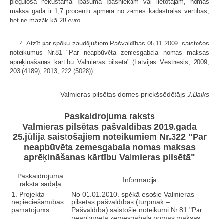
piegulošā nekustamā īpašuma īpašniekam vai lietotājam, nomas
maksa gadā ir 1,7 procentu apmērā no zemes kadastrālās vērtības,
bet ne mazāk kā 28
euro
.
4. Atzīt par spēku zaudējušiem Pašvaldības 05.11.2009. saistošos
noteikumus Nr.81 "Par neapbūvēta zemesgabala nomas maksas
aprēķināšanas kārtību Valmieras pilsētā" (Latvijas Vēstnesis, 2009,
203 (4189), 2013, 222 (5028)).
Valmieras pilsētas domes priekšsēdētājs
J.Baiks
Paskaidrojuma raksts
Valmieras pilsētas pašvaldības 2019.gada
25.jūlija saistošajiem noteikumiem Nr.322 "Par
neapbūvēta zemesgabala nomas maksas
aprēķināšanas kārtību Valmieras pilsētā"
Paskaidrojuma
Informācija
raksta sadaļa
1. Projekta
No 01.01.2010. spēkā esošie Valmieras
nepieciešamības
pilsētas pašvaldības (turpmāk –
pamatojums
Pašvaldība) saistošie noteikumi Nr.81 "Par
neapbūvēta zemesgabala nomas maksas