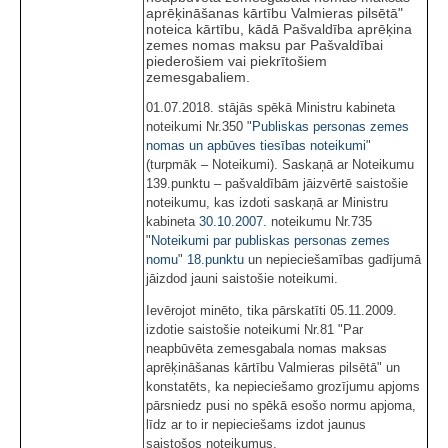
aprēķināšanas kārtību Valmieras pilsētā"
noteica kārtību, kādā Pašvaldība aprēķina
zemes nomas maksu par Pašvaldībai
piederošiem vai piekrītošiem
zemesgabaliem.
01.07.2018. stājās spēkā Ministru kabineta
noteikumi Nr.350 "
Publiskas personas zemes
nomas un apbūves tiesības noteikumi
"
(turpmāk – Noteikumi). Saskaņā ar Noteikumu
139.punktu – pašvaldībām jāizvērtē saistošie
noteikumu, kas izdoti saskaņā ar Ministru
kabineta
30.10.2007.
noteikumu Nr.735
"
Noteikumi par publiskas personas zemes
nomu
"
18.punktu
un nepieciešamības gadījumā
jāizdod jauni saistošie noteikumi.
Ievērojot minēto, tika pārskatīti 05.11.2009.
izdotie saistošie noteikumi Nr.81 "Par
neapbūvēta zemesgabala nomas maksas
aprēķināšanas kārtību Valmieras pilsētā" un
konstatēts, ka nepieciešamo grozījumu apjoms
pārsniedz pusi no spēkā esošo normu apjoma,
līdz ar to ir nepieciešams izdot jaunus
saistošos noteikumus.