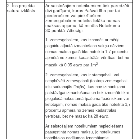
2. Īss projekta
Ar saistošajiem noteikumiem tiek paredzēti
satura izklāsts
divi gadījumi, kuros Pašvaldība par tai
piederošiem vai piekrītošiem
zemesgabaliem noteiks lielāku nomas
maksas apjomu, kā minēts Noteikumu
30.punktā. Attiecīgi:
1. zemesgabaliem, kas iznomāti ar mērķi –
pagaidu atļautā izmantošana sakņu dārziem,
nomas maksa gadā tiks noteikta 1,7 procentu
apmērā no zemes kadastrālās vērtības, bet ne
2
euro
mazāk kā 0,05
par 1m
;
2. zemesgabaliem, kas ir starpgabali, vai
neapbūvēti zemesgabali (tostarp zemesgabali
ielu sarkanajās līnijās), kas nav izmantojami
patstāvīgai izmantošanai un tiek iznomāti tikai
piegulošā nekustamā īpašuma īpašniekam vai
lietotājam, nomas maksa gadā tiks noteikta 1,7
procentu apmērā no zemes kadastrālās
euro
vērtības, bet ne mazāk kā 28
.
Ar saistošajiem noteikumiem nepieciešams
paaugstināt nomas maksu, jo noteikumos
noteiktajos gadījumos iznomājamie