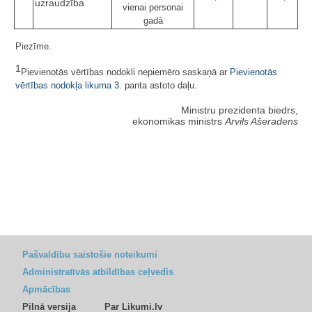
uzraudzība
vienai personai
gadā
Piezīme.
1
Pievienotās vērtības nodokli nepiemēro saskaņā ar
Pievienotās
vērtības nodokļa likuma
3.
panta astoto daļu.
Ministru prezidenta biedrs,
ekonomikas ministrs
Arvils Ašeradens
Pašvaldību saistošie noteikumi
Administratīvās atbildības ceļvedis
Apmācības
Pilnā versija
Par Likumi.lv