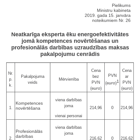
Pielikums
Ministru kabineta
2019. gada 15. janvāra
noteikumiem Nr. 26
Neatkarīga eksperta ēku energoefektivitātes
jomā kompetences novērtēšanas un
profesionālās darbības uzraudzības maksas
pakalpojumu cenrādis
Cena
Cena
Nr.
PVN
Pakalpojuma
bez
ar
p.
Mērvienība
1
veids
PVN
PVN
uro
(e
)
k.
uro
uro
(e
)
(e
)
viena darbības
Kompetences
joma
1.
214,96
0
214,96
novērtēšana
vienai personai
viena darbības
Profesionālās
joma
darbības
2.
216,62
0
216,62