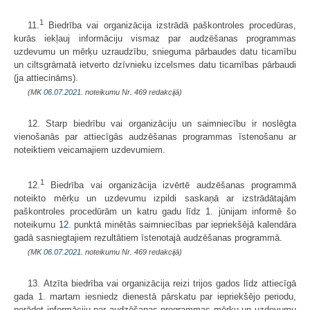
1
11.
Biedrība vai organizācija izstrādā paškontroles procedūras,
kurās iekļauj informāciju vismaz par audzēšanas programmas
uzdevumu un mērķu uzraudzību, snieguma pārbaudes datu ticamību
un ciltsgrāmatā ietverto dzīvnieku izcelsmes datu ticamības pārbaudi
(ja attiecināms).
(MK
06.07.2021.
noteikumu Nr. 469 redakcijā)
12. Starp biedrību vai organizāciju un saimniecību ir noslēgta
vienošanās par attiecīgās audzēšanas programmas īstenošanu ar
noteiktiem veicamajiem uzdevumiem.
1
12.
Biedrība vai organizācija izvērtē audzēšanas programmā
noteikto mērķu un uzdevumu izpildi saskaņā ar izstrādātajām
paškontroles procedūrām un katru gadu līdz 1. jūnijam informē šo
noteikumu
12.
punktā minētās saimniecības par iepriekšējā kalendāra
gadā sasniegtajiem rezultātiem īstenotajā audzēšanas programmā.
(MK
06.07.2021.
noteikumu Nr. 469 redakcijā)
13. Atzīta biedrība vai organizācija reizi trijos gados līdz attiecīgā
gada 1. martam iesniedz dienestā pārskatu par iepriekšējo periodu,
norādot informāciju par audzēšanas programmas mērķu un uzdevumu