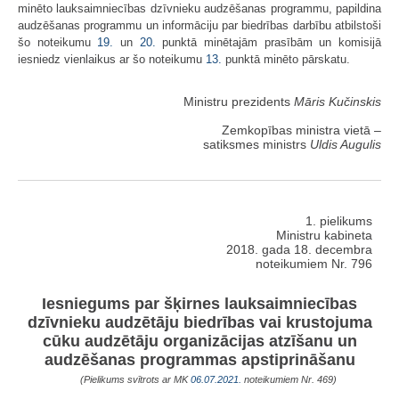
minēto lauksaimniecības dzīvnieku audzēšanas programmu, papildina
audzēšanas programmu un informāciju par biedrības darbību atbilstoši
šo noteikumu
19.
un
20.
punktā minētajām prasībām un komisijā
iesniedz vienlaikus ar šo noteikumu
13.
punktā minēto pārskatu.
Ministru prezidents
Māris Kučinskis
Zemkopības ministra vietā –
satiksmes ministrs
Uldis Augulis
1. pielikums
Ministru kabineta
2018. gada 18. decembra
noteikumiem Nr. 796
Iesniegums par šķirnes lauksaimniecības
dzīvnieku audzētāju biedrības vai krustojuma
cūku audzētāju organizācijas atzīšanu un
audzēšanas programmas apstiprināšanu
(Pielikums svītrots ar MK
06.07.2021.
noteikumiem Nr. 469)