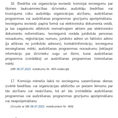
16. Biedrība vai organizācija iesniedz komisijai iesniegumu par
šķirnes lauksaimniecības dzīvnieku audzētāju biedrības vai
krustojuma cūku audzētāju organizācijas atzīšanu, audzēšanas
programmas vai audzēšanas programmas grozījumu apstiprināšanu.
Iesniegumu iesniedz papīra formā vai elektroniska dokumenta veidā,
ja tas sagatavots atbilstoši normatīvajiem aktiem par elektronisko
dokumentu noformēšanu. Iesniegumā norāda juridiskās personas
nosaukumu, reģistrācijas numuru, juridisko adresi un faktisko adresi
(ja atšķiras no juridiskās adreses), kontaktinformāciju, iesnieguma
iesniegšanas mērķi, audzēšanas programmas nosaukumu (iekļaujot
informāciju par dzīvnieku sugu un šķirni, kurai audzēšanas
programma izstrādāta) un audzēšanas programmas īstenošanas
mērķi.
(MK
06.07.2021.
noteikumu Nr. 469 redakcijā)
17. Komisija mēneša laikā no iesnieguma saņemšanas dienas
izvērtē biedrības vai organizācijas atbilstību un pieņem lēmumu par
tās atzīšanu vai neatzīšanu, kā arī tās izstrādātās audzēšanas
programmas vai audzēšanas programmas grozījumu apstiprināšanu
vai neapstiprināšanu.
(Grozīts ar MK
06.07.2021.
noteikumiem Nr. 469)