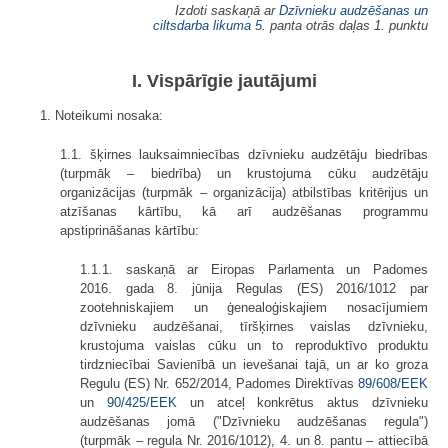
Izdoti saskaņā ar
Dzīvnieku audzēšanas un
ciltsdarba likuma
5.
panta otrās daļas 1. punktu
I. Vispārīgie jautājumi
1. Noteikumi nosaka:
1.1. šķirnes lauksaimniecības dzīvnieku audzētāju biedrības
(turpmāk – biedrība) un krustojuma cūku audzētāju
organizācijas (turpmāk – organizācija) atbilstības kritērijus un
atzīšanas kārtību, kā arī audzēšanas programmu
apstiprināšanas kārtību:
1.1.1. saskaņā ar Eiropas Parlamenta un Padomes
2016. gada 8. jūnija Regulas (ES) 2016/1012 par
zootehniskajiem un ģenealoģiskajiem nosacījumiem
dzīvnieku audzēšanai, tīršķirnes vaislas dzīvnieku,
krustojuma vaislas cūku un to reproduktīvo produktu
tirdzniecībai Savienībā un ievešanai tajā, un ar ko groza
Regulu (ES) Nr. 652/2014, Padomes Direktīvas
89/608/EEK
un
90/425/EEK
un atceļ konkrētus aktus dzīvnieku
audzēšanas jomā ("Dzīvnieku audzēšanas regula")
(turpmāk – regula Nr. 2016/1012), 4. un 8. pantu – attiecībā