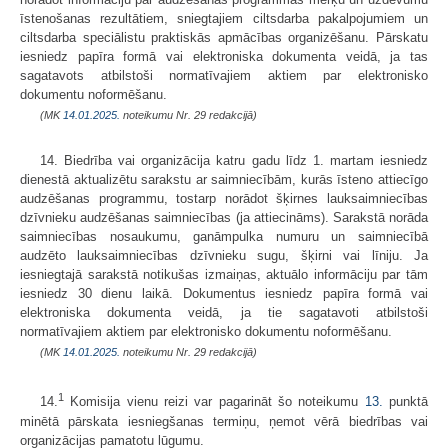
īstenošanas rezultātiem, sniegtajiem ciltsdarba pakalpojumiem un
ciltsdarba speciālistu praktiskās apmācības organizēšanu. Pārskatu
iesniedz papīra formā vai elektroniska dokumenta veidā, ja tas
sagatavots atbilstoši normatīvajiem aktiem par elektronisko
dokumentu noformēšanu.
(MK
14.01.2025.
noteikumu Nr. 29 redakcijā)
14. Biedrība vai organizācija katru gadu līdz 1. martam iesniedz
dienestā aktualizētu sarakstu ar saimniecībām, kurās īsteno attiecīgo
audzēšanas programmu, tostarp norādot šķirnes lauksaimniecības
dzīvnieku audzēšanas saimniecības (ja attiecināms). Sarakstā norāda
saimniecības nosaukumu, ganāmpulka numuru un saimniecībā
audzēto lauksaimniecības dzīvnieku sugu, šķirni vai līniju. Ja
iesniegtajā sarakstā notikušas izmaiņas, aktuālo informāciju par tām
iesniedz 30 dienu laikā. Dokumentus iesniedz papīra formā vai
elektroniska dokumenta veidā, ja tie sagatavoti atbilstoši
normatīvajiem aktiem par elektronisko dokumentu noformēšanu.
(MK
14.01.2025.
noteikumu Nr. 29 redakcijā)
1
14.
Komisija vienu reizi var pagarināt šo noteikumu
13.
punktā
minētā pārskata iesniegšanas termiņu, ņemot vērā biedrības vai
organizācijas pamatotu lūgumu.