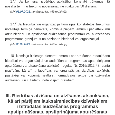
1
17.
Ja komisija, izvērtējot atbilstību, konstatē trūkumus, tā
nosaka termiņu trūkumu novēršanai, ne ilgāku par 30 dienām.
(MK
06.07.2021.
noteikumu Nr. 469 redakcijā)
2
17.
Ja biedrība vai organizācija komisijas konstatētos trūkumus
noteiktajā termiņā nenovērš, komisija pieņem lēmumu par atteikumu
atzīt biedrību un apstiprināt audzēšanas programmu vai audzēšanas
programmas grozījumus un paziņo to biedrībai vai organizācijai.
(MK
06.07.2021.
noteikumu Nr. 469 redakcijā)
18. Komisija ir tiesīga pieņemt lēmumu par atzīšanas atsaukšanu
biedrībai vai organizācijai un audzēšanas programmas apstiprinājuma
apturēšanu vai atsaukšanu atbilstoši regulas Nr. 2016/1012 47. panta
prasībām, kā arī ja biedrības vai organizācijas darbības atkārtoti,
pastāvīgi vai kopumā neatbilst normatīvajos aktos par dzīvnieku
audzēšanu un ciltsdarbu noteiktajām prasībām.
III. Biedrības atzīšana un atzīšanas atsaukšana,
kā arī pārējiem lauksaimniecības dzīvniekiem
izstrādātas audzēšanas programmas
apstiprināšanas, apstiprinājuma apturēšanas