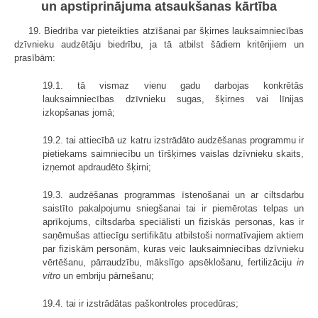
un apstiprinājuma atsaukšanas kārtība
19. Biedrība var pieteikties atzīšanai par šķirnes lauksaimniecības
dzīvnieku audzētāju biedrību, ja tā atbilst šādiem kritērijiem un
prasībām:
19.1. tā vismaz vienu gadu darbojas konkrētās
lauksaimniecības dzīvnieku sugas, šķirnes vai līnijas
izkopšanas jomā;
19.2. tai attiecībā uz katru izstrādāto audzēšanas programmu ir
pietiekams saimniecību un tīršķirnes vaislas dzīvnieku skaits,
izņemot apdraudēto šķirni;
19.3. audzēšanas programmas īstenošanai un ar ciltsdarbu
saistīto pakalpojumu sniegšanai tai ir piemērotas telpas un
aprīkojums, ciltsdarba speciālisti un fiziskās personas, kas ir
saņēmušas attiecīgu sertifikātu atbilstoši normatīvajiem aktiem
par fiziskām personām, kuras veic lauksaimniecības dzīvnieku
vērtēšanu, pārraudzību, mākslīgo apsēklošanu, fertilizāciju
in
vitro
un embriju pārnešanu;
19.4. tai ir izstrādātas paškontroles procedūras;