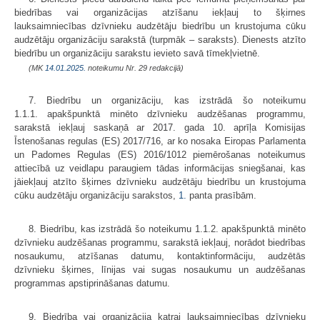
biedrības vai organizācijas atzīšanu iekļauj to šķirnes
lauksaimniecības dzīvnieku audzētāju biedrību un krustojuma cūku
audzētāju organizāciju sarakstā (turpmāk – saraksts). Dienests atzīto
biedrību un organizāciju sarakstu ievieto savā tīmekļvietnē.
(MK
14.01.2025.
noteikumu Nr. 29 redakcijā)
7. Biedrību un organizāciju, kas izstrādā šo noteikumu
1.1.1. apakšpunktā minēto dzīvnieku audzēšanas programmu,
sarakstā iekļauj saskaņā ar 2017. gada 10. aprīļa Komisijas
Īstenošanas regulas (ES) 2017/716, ar ko nosaka Eiropas Parlamenta
un Padomes Regulas (ES) 2016/1012 piemērošanas noteikumus
attiecībā uz veidlapu paraugiem tādas informācijas sniegšanai, kas
jāiekļauj atzīto šķirnes dzīvnieku audzētāju biedrību un krustojuma
cūku audzētāju organizāciju sarakstos,
1.
panta prasībām.
8. Biedrību, kas izstrādā šo noteikumu 1.1.2. apakšpunktā minēto
dzīvnieku audzēšanas programmu, sarakstā iekļauj, norādot biedrības
nosaukumu, atzīšanas datumu, kontaktinformāciju, audzētās
dzīvnieku šķirnes, līnijas vai sugas nosaukumu un audzēšanas
programmas apstiprināšanas datumu.
9. Biedrība vai organizācija katrai lauksaimniecības dzīvnieku