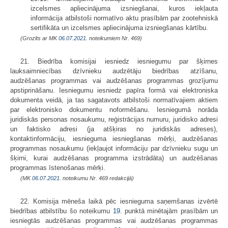
izcelsmes apliecinājuma izsniegšanai, kuros iekļauta
informācija atbilstoši normatīvo aktu prasībām par zootehniskā
sertifikāta un izcelsmes apliecinājuma izsniegšanas kārtību.
(Grozīts ar MK
06.07.2021.
noteikumiem Nr. 469)
21. Biedrība komisijai iesniedz iesniegumu par šķirnes
lauksaimniecības dzīvnieku audzētāju biedrības atzīšanu,
audzēšanas programmas vai audzēšanas programmas grozījumu
apstiprināšanu. Iesniegumu iesniedz papīra formā vai elektroniska
dokumenta veidā, ja tas sagatavots atbilstoši normatīvajiem aktiem
par elektronisko dokumentu noformēšanu. Iesniegumā norāda
juridiskās personas nosaukumu, reģistrācijas numuru, juridisko adresi
un faktisko adresi (ja atšķiras no juridiskās adreses),
kontaktinformāciju, iesnieguma iesniegšanas mērķi, audzēšanas
programmas nosaukumu (iekļaujot informāciju par dzīvnieku sugu un
šķirni, kurai audzēšanas programma izstrādāta) un audzēšanas
programmas īstenošanas mērķi.
(MK
06.07.2021.
noteikumu Nr. 469 redakcijā)
22. Komisija mēneša laikā pēc iesnieguma saņemšanas izvērtē
biedrības atbilstību šo noteikumu
19.
punktā minētajām prasībām un
iesniegtās audzēšanas programmas vai audzēšanas programmas