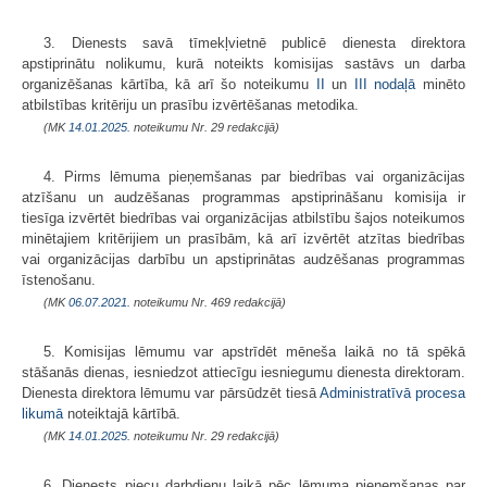
3. Dienests savā tīmekļvietnē publicē dienesta direktora
apstiprinātu nolikumu, kurā noteikts komisijas sastāvs un darba
organizēšanas kārtība, kā arī šo noteikumu
​II
un
III nodaļā
minēto
atbilstības kritēriju un prasību izvērtēšanas metodika.
(MK
14.01.2025.
noteikumu Nr. 29 redakcijā)
4. Pirms lēmuma pieņemšanas par biedrības vai organizācijas
atzīšanu un audzēšanas programmas apstiprināšanu komisija ir
tiesīga izvērtēt biedrības vai organizācijas atbilstību šajos noteikumos
minētajiem kritērijiem un prasībām, kā arī izvērtēt atzītas biedrības
vai organizācijas darbību un apstiprinātas audzēšanas programmas
īstenošanu.
(MK
06.07.2021.
noteikumu Nr. 469 redakcijā)
5. Komisijas lēmumu var apstrīdēt mēneša laikā no tā spēkā
stāšanās dienas, iesniedzot attiecīgu iesniegumu dienesta direktoram.
Dienesta direktora lēmumu var pārsūdzēt tiesā
Administratīvā procesa
likumā
noteiktajā kārtībā.
(MK
14.01.2025.
noteikumu Nr. 29 redakcijā)
6. Dienests piecu darbdienu laikā pēc lēmuma pieņemšanas par