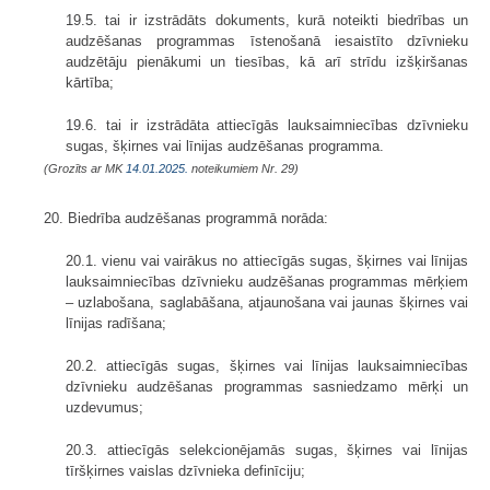
19.5. tai ir izstrādāts dokuments, kurā noteikti biedrības un
audzēšanas programmas īstenošanā iesaistīto dzīvnieku
audzētāju pienākumi un tiesības, kā arī strīdu izšķiršanas
kārtība;
19.6. tai ir izstrādāta attiecīgās lauksaimniecības dzīvnieku
sugas, šķirnes vai līnijas audzēšanas programma.
(Grozīts ar MK
14.01.2025.
noteikumiem Nr. 29)
20. Biedrība audzēšanas programmā norāda:
20.1. vienu vai vairākus no attiecīgās sugas, šķirnes vai līnijas
lauksaimniecības dzīvnieku audzēšanas programmas mērķiem
– uzlabošana, saglabāšana, atjaunošana vai jaunas šķirnes vai
līnijas radīšana;
20.2. attiecīgās sugas, šķirnes vai līnijas lauksaimniecības
dzīvnieku audzēšanas programmas sasniedzamo mērķi un
uzdevumus;
20.3. attiecīgās selekcionējamās sugas, šķirnes vai līnijas
tīršķirnes vaislas dzīvnieka definīciju;