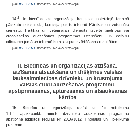
(MK
06.07.2021.
noteikumu Nr. 469 redakcijā)
2
14.
Ja biedrība vai organizācija komisijas noteiktajā termiņā
pārskatu neiesniedz, komisija par to informē Pārtikas un veterināro
dienestu. Pārtikas un veterinārais dienests izvērtē biedrības vai
organizācijas audzēšanas programmas īstenošanu un darbību
ciltsdarba jomā un informē komisiju par izvērtēšanas rezultātiem.
(MK
06.07.2021.
noteikumu Nr. 469 redakcijā)
II. Biedrības un organizācijas atzīšana,
atzīšanas atsaukšana un tīršķirnes vaislas
lauksaimniecības dzīvnieku un krustojuma
vaislas cūku audzēšanas programmu
apstiprināšanas, apturēšanas un atsaukšanas
kārtība
15. Biedrību un organizāciju atzīst un šo noteikumu
1.1.1. apakšpunktā minēto dzīvnieku audzēšanas programmu
apstiprina atbilstoši regulas Nr. 2016/1012 II nodaļas un I pielikuma
prasībām.