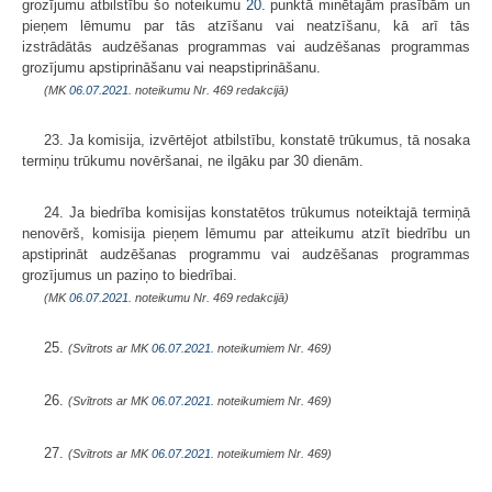
grozījumu atbilstību šo noteikumu
20.
punktā minētajām prasībām un
pieņem lēmumu par tās atzīšanu vai neatzīšanu, kā arī tās
izstrādātās audzēšanas programmas vai audzēšanas programmas
grozījumu apstiprināšanu vai neapstiprināšanu.
(MK
06.07.2021.
noteikumu Nr. 469 redakcijā)
23. Ja komisija, izvērtējot atbilstību, konstatē trūkumus, tā nosaka
termiņu trūkumu novēršanai, ne ilgāku par 30 dienām.
24. Ja biedrība komisijas konstatētos trūkumus noteiktajā termiņā
nenovērš, komisija pieņem lēmumu par atteikumu atzīt biedrību un
apstiprināt audzēšanas programmu vai audzēšanas programmas
grozījumus un paziņo to biedrībai.
(MK
06.07.2021.
noteikumu Nr. 469 redakcijā)
25.
(Svītrots ar MK
06.07.2021.
noteikumiem Nr. 469)
26.
(Svītrots ar MK
06.07.2021.
noteikumiem Nr. 469)
27.
(Svītrots ar MK
06.07.2021.
noteikumiem Nr. 469)