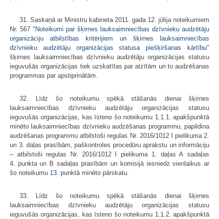
31. Saskaņā ar Ministru kabineta 2011. gada 12. jūlija noteikumiem
Nr. 567 "
Noteikumi par šķirnes lauksaimniecības dzīvnieku audzētāju
organizāciju atbilstības kritērijiem un šķirnes lauksaimniecības
dzīvnieku audzētāju organizācijas statusa piešķiršanas kārtību
"
šķirnes lauksaimniecības dzīvnieku audzētāju organizācijas statusu
ieguvušās organizācijas tiek uzskatītas par atzītām un to audzēšanas
programmas par apstiprinātām.
32. Līdz šo noteikumu spēkā stāšanās dienai šķirnes
lauksaimniecības dzīvnieku audzētāju organizācijas statusu
ieguvušās organizācijas, kas īsteno šo noteikumu 1.1.1. apakšpunktā
minēto lauksaimniecības dzīvnieku audzēšanas programmu, papildina
audzēšanas programmu atbilstoši regulas Nr. 2016/1012 I pielikuma 2.
un 3. daļas prasībām, paškontroles procedūru aprakstu un informāciju
– atbilstoši regulas Nr. 2016/1012 I pielikuma 1. daļas A sadaļas
4. punkta un B sadaļas prasībām un komisijā iesniedz vienlaikus ar
šo noteikumu
13.
punktā minēto pārskatu.
33. Līdz šo noteikumu spēkā stāšanās dienai šķirnes
lauksaimniecības dzīvnieku audzētāju organizācijas statusu
ieguvušās organizācijas, kas īsteno šo noteikumu 1.1.2. apakšpunktā