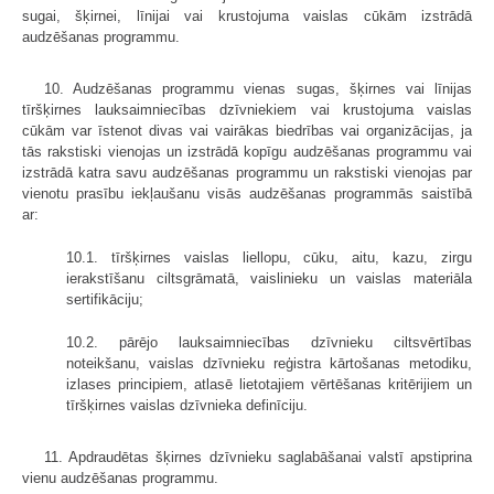
sugai, šķirnei, līnijai vai krustojuma vaislas cūkām izstrādā
audzēšanas programmu.
10. Audzēšanas programmu vienas sugas, šķirnes vai līnijas
tīršķirnes lauksaimniecības dzīvniekiem vai krustojuma vaislas
cūkām var īstenot divas vai vairākas biedrības vai organizācijas, ja
tās rakstiski vienojas un izstrādā kopīgu audzēšanas programmu vai
izstrādā katra savu audzēšanas programmu un rakstiski vienojas par
vienotu prasību iekļaušanu visās audzēšanas programmās saistībā
ar:
10.1. tīršķirnes vaislas liellopu, cūku, aitu, kazu, zirgu
ierakstīšanu ciltsgrāmatā, vaislinieku un vaislas materiāla
sertifikāciju;
10.2. pārējo lauksaimniecības dzīvnieku ciltsvērtības
noteikšanu, vaislas dzīvnieku reģistra kārtošanas metodiku,
izlases principiem, atlasē lietotajiem vērtēšanas kritērijiem un
tīršķirnes vaislas dzīvnieka definīciju.
11. Apdraudētas šķirnes dzīvnieku saglabāšanai valstī apstiprina
vienu audzēšanas programmu.