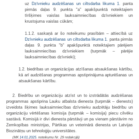
uz
Dzīvnieku audzēšanas un ciltsdarba likuma
1.
panta
pirmās daļas 9. punkta "a" apakšpunktā noteiktajiem
tīršķirnes vaislas lauksaimniecības dzīvniekiem un
krustojuma vaislas cūkām;
1.1.2. saskaņā ar šo noteikumu prasībām – attiecībā uz
Dzīvnieku audzēšanas un ciltsdarba likuma
1.
panta pirmās
daļas 9. punkta "b" apakšpunktā noteiktajiem pārējiem
lauksaimniecības dzīvniekiem (turpmāk – pārējie
lauksaimniecības dzīvnieki);
1.2. biedrības un organizācijas atzīšanas atsaukšanas kārtību,
kā arī audzēšanas programmas apstiprinājuma apturēšanas un
atsaukšanas kārtību.
2. Biedrību un organizāciju atzīst un to izstrādātās audzēšanas
programmas apstiprina Lauku atbalsta dienesta (turpmāk – dienests)
izveidota šķirnes lauksaimniecības dzīvnieku audzētāju biedrību un
organizāciju vērtēšanas komisija (turpmāk – komisija) piecu cilvēku
sastāvā. Komisijā ir divi dienesta pārstāvji un pa vienam pārstāvim no
Zemkopības ministrijas, Pārtikas un veterinārā dienesta un Latvijas
Biozinātņu un tehnoloģiju universitātes.
(MK
14.01.2025.
noteikumu Nr. 29 redakcijā)