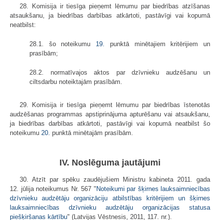
28. Komisija ir tiesīga pieņemt lēmumu par biedrības atzīšanas
atsaukšanu, ja biedrības darbības atkārtoti, pastāvīgi vai kopumā
neatbilst:
28.1. šo noteikumu
19.
punktā minētajiem kritērijiem un
prasībām;
28.2. normatīvajos aktos par dzīvnieku audzēšanu un
ciltsdarbu noteiktajām prasībām.
29. Komisija ir tiesīga pieņemt lēmumu par biedrības īstenotās
audzēšanas programmas apstiprinājuma apturēšanu vai atsaukšanu,
ja biedrības darbības atkārtoti, pastāvīgi vai kopumā neatbilst šo
noteikumu
20.
punktā minētajām prasībām.
IV. Noslēguma jautājumi
30. Atzīt par spēku zaudējušiem Ministru kabineta 2011. gada
12. jūlija noteikumus Nr. 567 "
Noteikumi par šķirnes lauksaimniecības
dzīvnieku audzētāju organizāciju atbilstības kritērijiem un šķirnes
lauksaimniecības dzīvnieku audzētāju organizācijas statusa
piešķiršanas kārtību
" (Latvijas Vēstnesis, 2011, 117. nr.).