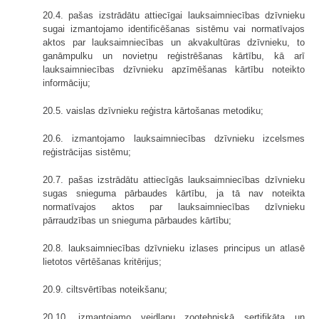
20.4. pašas izstrādātu attiecīgai lauksaimniecības dzīvnieku
sugai izmantojamo identificēšanas sistēmu vai normatīvajos
aktos par lauksaimniecības un akvakultūras dzīvnieku, to
ganāmpulku un novietņu reģistrēšanas kārtību, kā arī
lauksaimniecības dzīvnieku apzīmēšanas kārtību noteikto
informāciju;
20.5. vaislas dzīvnieku reģistra kārtošanas metodiku;
20.6. izmantojamo lauksaimniecības dzīvnieku izcelsmes
reģistrācijas sistēmu;
20.7. pašas izstrādātu attiecīgās lauksaimniecības dzīvnieku
sugas snieguma pārbaudes kārtību, ja tā nav noteikta
normatīvajos aktos par lauksaimniecības dzīvnieku
pārraudzības un snieguma pārbaudes kārtību;
20.8. lauksaimniecības dzīvnieku izlases principus un atlasē
lietotos vērtēšanas kritērijus;
20.9. ciltsvērtības noteikšanu;
20.10. izmantojamo veidlapu zootehniskā sertifikāta un