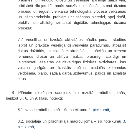
prasmes, un veidojot drošu un veselībai labvēlīgu darba vidi,
atbilstoši rīkojas bīstamās sadzīves situācijās, izprot dizaina
procesu un iegūst vienkārša tehnoloģiska procesa veikšanas
un inženiertehnisku problēmu risināšanas pieredzi, spēj droši,
efektīvi un atbildīgi izmantot digitālās tehnoloģijas dizaina
procesā;
7.7. veselības un fiziskās aktivitātes mācību joma – skolēns
izprot un praktizē veselīga dzīvesveida paradumus, atpazīst
riskus dažādās, tai skaitā ekstremālās, situācijās un pieņem
lēmumus drošai un aktīvai rīcībai, prasmīgi, atbildīgi un
ieinteresēti iesaistās daudzveidīgās fiziskās aktivitātēs, kas
veicina garīgās un fiziskās spējas, piedalās komandas
veidošanā, plāno, sadala darba uzdevumus, palīdz un atbalsta
citus.
8. Plānotie skolēnam sasniedzamie rezultāti mācību jomās,
beidzot 3., 6. un 9. klasi, noteikti:
8.1. valodu mācību jomā – šo noteikumu
2. pielikumā
;
8.2. sociālajā un pilsoniskajā mācību jomā – šo noteikumu
3.
pielikumā
;