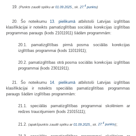
4
19.
(Punkts zaudē spēku ar
01.09.2025.
, sk.
27.
punktu
)
20. Šo noteikumu
13. pielikumā
atbilstoši Latvijas izglītības
klasifikācijai ir noteikts pamatizglītības sociālās korekcijas izglītības
programmas paraugs (kods 21011911) šādām programmām:
20.1. pamatizglītības pirmā posma sociālās korekcijas
izglītības programmai (kods 11011911);
20.2. pamatizglītības otrā posma sociālās korekcijas izglītības
programmai (kods 23011911).
21. Šo noteikumu
14. pielikumā
atbilstoši Latvijas izglītības
klasifikācijai ir noteikts speciālās pamatizglītības programmas
paraugs šādām izglītības programmām:
21.1. speciālās pamatizglītības programmai skolēniem ar
redzes traucējumiem (kods 21015111);
4
21.2.
;
(apakšpunkts zaudē spēku ar
01.09.2025.
, sk.
27.
punktu
)