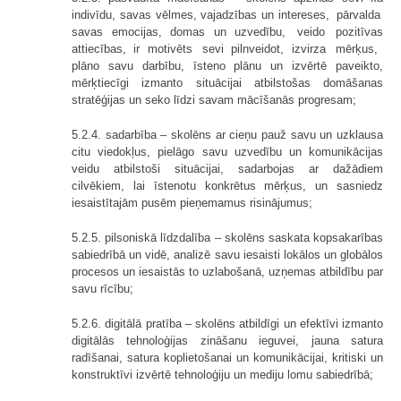
indivīdu, savas vēlmes, vajadzības un intereses, pārvalda
savas emocijas, domas un uzvedību, veido pozitīvas
attiecības, ir motivēts sevi pilnveidot, izvirza mērķus,
plāno savu darbību, īsteno plānu un izvērtē paveikto,
mērķtiecīgi izmanto situācijai atbilstošas domāšanas
stratēģijas un seko līdzi savam mācīšanās progresam;
5.2.4. sadarbība – skolēns ar cieņu pauž savu un uzklausa
citu viedokļus, pielāgo savu uzvedību un komunikācijas
veidu atbilstoši situācijai, sadarbojas ar dažādiem
cilvēkiem, lai īstenotu konkrētus mērķus, un sasniedz
iesaistītajām pusēm pieņemamus risinājumus;
5.2.5. pilsoniskā līdzdalība – skolēns saskata kopsakarības
sabiedrībā un vidē, analizē savu iesaisti lokālos un globālos
procesos un iesaistās to uzlabošanā, uzņemas atbildību par
savu rīcību;
5.2.6. digitālā pratība – skolēns atbildīgi un efektīvi izmanto
digitālās tehnoloģijas zināšanu ieguvei, jauna satura
radīšanai, satura koplietošanai un komunikācijai, kritiski un
konstruktīvi izvērtē tehnoloģiju un mediju lomu sabiedrībā;