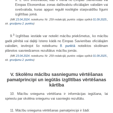
Eiropas Ekonomikas zonas dalībvalstu oficiālajām valodām vai
svešvaloda, kuras apguvi regulē noslēgtie starpvaldību līgumi
izglītības jomā.
(MK
23.04.2024.
noteikumu Nr. 259 redakcijā; punkts stājas spēkā
01.09.2025.
,
sk.
grozījumu 2. punktu
)
3
9.
Izglītības iestāde var noteikt mācību priekšmetus, ko mācību
gadā pilnībā vai daļēji īsteno kādā no Eiropas Savienības oficiālajām
valodām, ievērojot šo noteikumu
8. punktā
noteiktos skolēnam
plānotos sasniedzamos rezultātus mācību jomās.
(MK
23.04.2024.
noteikumu Nr. 259 redakcijā; punkts stājas spēkā
01.09.2025.
,
sk.
grozījumu 2. punktu
)
V. Skolēnu mācību sasniegumu vērtēšanas
pamatprincipi un iegūtās izglītības vērtēšanas
kārtība
10. Mācību snieguma vērtēšana ir informācijas iegūšana, lai
spriestu par skolēna sniegumu vai sasniegto rezultātu.
11. Mācību snieguma vērtēšanas pamatprincipi ir šādi: