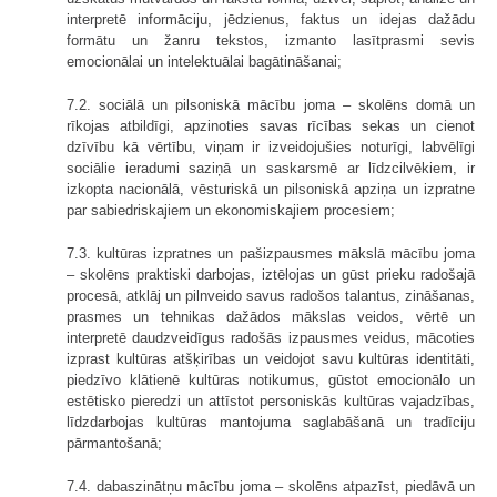
interpretē informāciju, jēdzienus, faktus un idejas dažādu
formātu un žanru tekstos, izmanto lasītprasmi sevis
emocionālai un intelektuālai bagātināšanai;
7.2. sociālā un pilsoniskā mācību joma – skolēns domā un
rīkojas atbildīgi, apzinoties savas rīcības sekas un cienot
dzīvību kā vērtību, viņam ir izveidojušies noturīgi, labvēlīgi
sociālie ieradumi saziņā un saskarsmē ar līdzcilvēkiem, ir
izkopta nacionālā, vēsturiskā un pilsoniskā apziņa un izpratne
par sabiedriskajiem un ekonomiskajiem procesiem;
7.3. kultūras izpratnes un pašizpausmes mākslā mācību joma
– skolēns praktiski darbojas, iztēlojas un gūst prieku radošajā
procesā, atklāj un pilnveido savus radošos talantus, zināšanas,
prasmes un tehnikas dažādos mākslas veidos, vērtē un
interpretē daudzveidīgus radošās izpausmes veidus, mācoties
izprast kultūras atšķirības un veidojot savu kultūras identitāti,
piedzīvo klātienē kultūras notikumus, gūstot emocionālo un
estētisko pieredzi un attīstot personiskās kultūras vajadzības,
līdzdarbojas kultūras mantojuma saglabāšanā un tradīciju
pārmantošanā;
7.4. dabaszinātņu mācību joma – skolēns atpazīst, piedāvā un