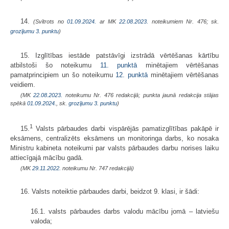
14.
(Svītrots no
01.09.2024.
ar MK
22.08.2023.
noteikumiem Nr. 476; sk.
grozījumu 3. punktu
)
15. Izglītības iestāde patstāvīgi izstrādā vērtēšanas kārtību
atbilstoši šo noteikumu
11. punktā
minētajiem vērtēšanas
pamatprincipiem un šo noteikumu
12. punktā
minētajiem vērtēšanas
veidiem.
(MK
22.08.2023.
noteikumu Nr. 476 redakcijā; punkta jaunā redakcija stājas
spēkā
01.09.2024.
, sk.
grozījumu 3. punktu
)
1
15.
Valsts pārbaudes darbi vispārējās pamatizglītības pakāpē ir
eksāmens, centralizēts eksāmens un monitoringa darbs, ko nosaka
Ministru kabineta noteikumi par valsts pārbaudes darbu norises laiku
attiecīgajā mācību gadā.
(MK
29.11.2022.
noteikumu Nr. 747 redakcijā)
16. Valsts noteiktie pārbaudes darbi, beidzot 9. klasi, ir šādi:
16.1. valsts pārbaudes darbs valodu mācību jomā – latviešu
valoda;