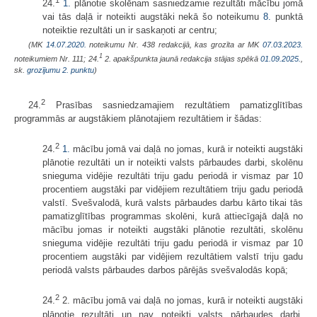
24.
1.
plānotie skolēnam sasniedzamie rezultāti mācību jomā
vai tās daļā ir noteikti augstāki nekā šo noteikumu
8.
punktā
noteiktie rezultāti un ir saskaņoti ar centru;
(MK
14.07.2020.
noteikumu Nr. 438 redakcijā, kas grozīta ar MK
07.03.2023.
1
noteikumiem Nr. 111; 24.
2. apakšpunkta jaunā redakcija stājas spēkā
01.09.2025.
,
sk.
grozījumu 2. punktu
)
2
24.
Prasības sasniedzamajiem rezultātiem pamatizglītības
programmās ar augstākiem plānotajiem rezultātiem ir šādas:
2
24.
1.
mācību jomā vai daļā no jomas, kurā ir noteikti augstāki
plānotie rezultāti un ir noteikti valsts pārbaudes darbi, skolēnu
snieguma vidējie rezultāti triju gadu periodā ir vismaz par 10
procentiem augstāki par vidējiem rezultātiem triju gadu periodā
valstī. Svešvalodā, kurā valsts pārbaudes darbu kārto tikai tās
pamatizglītības programmas skolēni, kurā attiecīgajā daļā no
mācību jomas ir noteikti augstāki plānotie rezultāti, skolēnu
snieguma vidējie rezultāti triju gadu periodā ir vismaz par 10
procentiem augstāki par vidējiem rezultātiem valstī triju gadu
periodā valsts pārbaudes darbos pārējās svešvalodās kopā;
2
24.
2. mācību jomā vai daļā no jomas, kurā ir noteikti augstāki
plānotie rezultāti un nav noteikti valsts pārbaudes darbi,