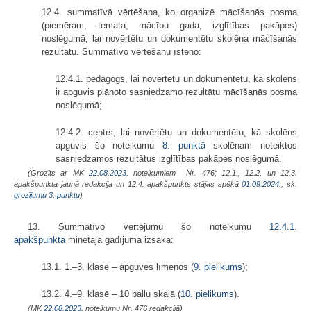
12.4. summatīvā vērtēšana, ko organizē mācīšanās posma
(piemēram, temata, mācību gada, izglītības pakāpes)
noslēgumā, lai novērtētu un dokumentētu skolēna mācīšanās
rezultātu. Summatīvo vērtēšanu īsteno:
12.4.1. pedagogs, lai novērtētu un dokumentētu, kā skolēns
ir apguvis plānoto sasniedzamo rezultātu mācīšanās posma
noslēgumā;
12.4.2. centrs, lai novērtētu un dokumentētu, kā skolēns
apguvis šo noteikumu
8. punktā
skolēnam noteiktos
sasniedzamos rezultātus izglītības pakāpes noslēgumā.
(Grozīts ar MK
22.08.2023.
noteikumiem Nr. 476; 12.1., 12.2. un 12.3.
apakšpunkta jaunā redakcija un 12.4. apakšpunkts stājas spēkā
01.09.2024.
, sk.
grozījumu 3. punktu
)
13. Summatīvo vērtējumu šo noteikumu
12.4.1.
apakšpunktā
minētajā gadījumā izsaka:
13.1. 1.–3. klasē – apguves līmeņos (
9. pielikums
);
13.2. 4.–9. klasē – 10 ballu skalā (
10. pielikums
).
(MK
22.08.2023.
noteikumu Nr. 476 redakcijā)