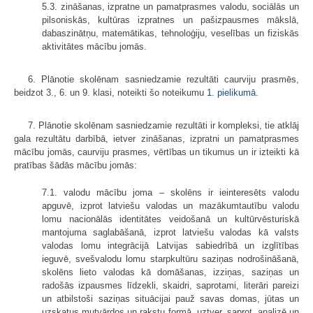
5.3. zināšanas, izpratne un pamatprasmes valodu, sociālās un
pilsoniskās, kultūras izpratnes un pašizpausmes mākslā,
dabaszinātņu, matemātikas, tehnoloģiju, veselības un fiziskās
aktivitātes mācību jomās.
6. Plānotie skolēnam sasniedzamie rezultāti caurviju prasmēs,
beidzot 3., 6. un 9. klasi, noteikti šo noteikumu
1. pielikumā
.
7. Plānotie skolēnam sasniedzamie rezultāti ir kompleksi, tie atklāj
gala rezultātu darbībā, ietver zināšanas, izpratni un pamatprasmes
mācību jomās, caurviju prasmes, vērtības un tikumus un ir izteikti kā
pratības šādās mācību jomās:
7.1. valodu mācību joma – skolēns ir ieinteresēts valodu
apguvē, izprot latviešu valodas un mazākumtautību valodu
lomu nacionālās identitātes veidošanā un kultūrvēsturiskā
mantojuma saglabāšanā, izprot latviešu valodas kā valsts
valodas lomu integrācijā Latvijas sabiedrībā un izglītības
ieguvē, svešvalodu lomu starpkultūru saziņas nodrošināšanā,
skolēns lieto valodas kā domāšanas, izziņas, saziņas un
radošās izpausmes līdzekli, skaidri, saprotami, literāri pareizi
un atbilstoši saziņas situācijai pauž savas domas, jūtas un
uzskatus mutvārdos un rakstu formā, uztver, saprot, analizē un