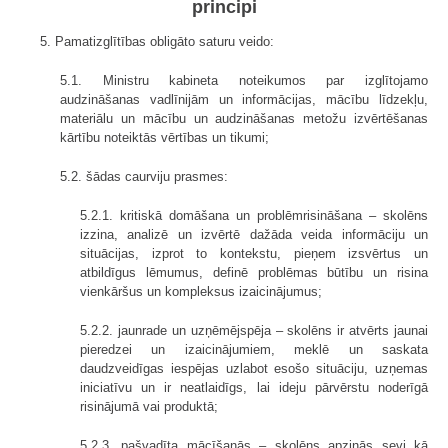
principi
5. Pamatizglītības obligāto saturu veido:
5.1. Ministru kabineta noteikumos par izglītojamo
audzināšanas vadlīnijām un informācijas, mācību līdzekļu,
materiālu un mācību un audzināšanas metožu izvērtēšanas
kārtību noteiktās vērtības un tikumi;
5.2. šādas caurviju prasmes:
5.2.1. kritiskā domāšana un problēmrisināšana – skolēns
izzina, analizē un izvērtē dažāda veida informāciju un
situācijas, izprot to kontekstu, pieņem izsvērtus un
atbildīgus lēmumus, definē problēmas būtību un risina
vienkāršus un kompleksus izaicinājumus;
5.2.2. jaunrade un uzņēmējspēja – skolēns ir atvērts jaunai
pieredzei un izaicinājumiem, meklē un saskata
daudzveidīgas iespējas uzlabot esošo situāciju, uzņemas
iniciatīvu un ir neatlaidīgs, lai ideju pārvērstu noderīgā
risinājumā vai produktā;
5.2.3. pašvadīta mācīšanās – skolēns apzinās sevi kā