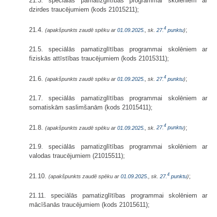
21.3. speciālās pamatizglītības programmai skolēniem ar
dzirdes traucējumiem (kods 21015211);
4
21.4.
;
(apakšpunkts zaudē spēku ar
01.09.2025.
, sk.
27.
punktu
)
21.5. speciālās pamatizglītības programmai skolēniem ar
fiziskās attīstības traucējumiem (kods 21015311);
4
21.6.
;
(apakšpunkts zaudē spēku ar
01.09.2025.
, sk.
27.
punktu
)
21.7. speciālās pamatizglītības programmai skolēniem ar
somatiskām saslimšanām (kods 21015411);
4
21.8.
;
(apakšpunkts zaudē spēku ar
01.09.2025.
, sk.
27.
punktu
)
21.9. speciālās pamatizglītības programmai skolēniem ar
valodas traucējumiem (21015511);
4
21.10.
;
(apakšpunkts zaudē spēku ar
01.09.2025.
, sk.
27.
punktu
)
21.11. speciālās pamatizglītības programmai skolēniem ar
mācīšanās traucējumiem (kods 21015611);