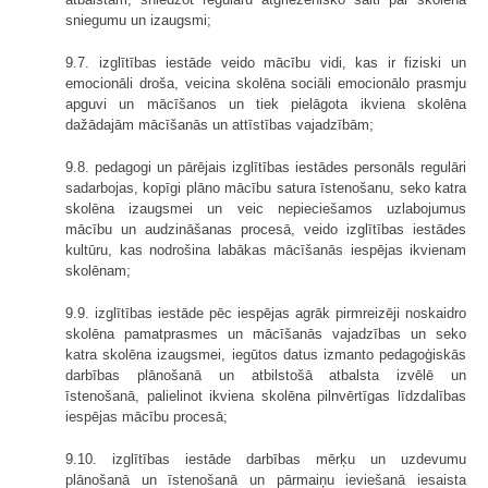
sniegumu un izaugsmi;
9.7. izglītības iestāde veido mācību vidi, kas ir fiziski un
emocionāli droša, veicina skolēna sociāli emocionālo prasmju
apguvi un mācīšanos un tiek pielāgota ikviena skolēna
dažādajām mācīšanās un attīstības vajadzībām;
9.8. pedagogi un pārējais izglītības iestādes personāls regulāri
sadarbojas, kopīgi plāno mācību satura īstenošanu, seko katra
skolēna izaugsmei un veic nepieciešamos uzlabojumus
mācību un audzināšanas procesā, veido izglītības iestādes
kultūru, kas nodrošina labākas mācīšanās iespējas ikvienam
skolēnam;
9.9. izglītības iestāde pēc iespējas agrāk pirmreizēji noskaidro
skolēna pamatprasmes un mācīšanās vajadzības un seko
katra skolēna izaugsmei, iegūtos datus izmanto pedagoģiskās
darbības plānošanā un atbilstošā atbalsta izvēlē un
īstenošanā, palielinot ikviena skolēna pilnvērtīgas līdzdalības
iespējas mācību procesā;
9.10. izglītības iestāde darbības mērķu un uzdevumu
plānošanā un īstenošanā un pārmaiņu ieviešanā iesaista