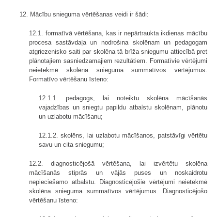
12. Mācību snieguma vērtēšanas veidi ir šādi:
12.1. formatīvā vērtēšana, kas ir nepārtraukta ikdienas mācību
procesa sastāvdaļa un nodrošina skolēnam un pedagogam
atgriezenisko saiti par skolēna tā brīža sniegumu attiecībā pret
plānotajiem sasniedzamajiem rezultātiem. Formatīvie vērtējumi
neietekmē skolēna snieguma summatīvos vērtējumus.
Formatīvo vērtēšanu īsteno:
12.1.1. pedagogs, lai noteiktu skolēna mācīšanās
vajadzības un sniegtu papildu atbalstu skolēnam, plānotu
un uzlabotu mācīšanu;
12.1.2. skolēns, lai uzlabotu mācīšanos, patstāvīgi vērtētu
savu un cita sniegumu;
12.2. diagnosticējošā vērtēšana, lai izvērtētu skolēna
mācīšanās stiprās un vājās puses un noskaidrotu
nepieciešamo atbalstu. Diagnosticējošie vērtējumi neietekmē
skolēna snieguma summatīvos vērtējumus. Diagnosticējošo
vērtēšanu īsteno: