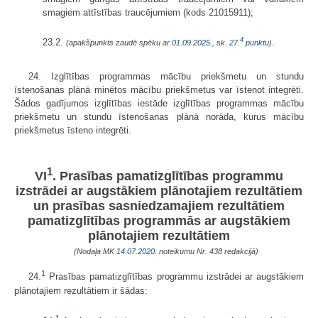
smagiem attīstības traucējumiem (kods 21015911);
4
23.2.
.
(apakšpunkts zaudē spēku ar
01.09.2025.
, sk.
27.
punktu
)
24. Izglītības programmas mācību priekšmetu un stundu
īstenošanas plānā minētos mācību priekšmetus var īstenot integrēti.
Šādos gadījumos izglītības iestāde izglītības programmas mācību
priekšmetu un stundu īstenošanas plānā norāda, kurus mācību
priekšmetus īsteno integrēti.
1
VI
. Prasības pamatizglītības programmu
izstrādei ar augstākiem plānotajiem rezultātiem
un prasības sasniedzamajiem rezultātiem
pamatizglītības programmās ar augstākiem
plānotajiem rezultātiem
(Nodaļa MK
14.07.2020.
noteikumu Nr. 438 redakcijā)
1
24.
Prasības pamatizglītības programmu izstrādei ar augstākiem
plānotajiem rezultātiem ir šādas:
1