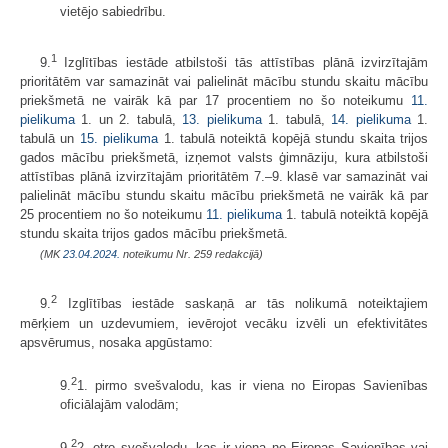
vietējo sabiedrību.
1
9.
Izglītības iestāde atbilstoši tās attīstības plānā izvirzītajām
prioritātēm var samazināt vai palielināt mācību stundu skaitu mācību
priekšmetā ne vairāk kā par 17 procentiem no šo noteikumu
11.
pielikuma
1. un 2. tabulā,
13. pielikuma
1. tabulā,
14. pielikuma
1.
tabulā un
15. pielikuma
​​​​​​​1. tabulā noteiktā kopējā stundu skaita trijos
gados mācību priekšmetā, izņemot valsts ģimnāziju, kura atbilstoši
attīstības plānā izvirzītajām prioritātēm 7.–9. klasē var samazināt vai
palielināt mācību stundu skaitu mācību priekšmetā ne vairāk kā par
25 procentiem no šo noteikumu
11. pielikuma
​​​​​​​1. tabulā noteiktā kopējā
stundu skaita trijos gados mācību priekšmetā.
(MK
23.04.2024.
noteikumu Nr. 259 redakcijā)
2
9.
Izglītības iestāde saskaņā ar tās nolikumā noteiktajiem
mērķiem un uzdevumiem, ievērojot vecāku izvēli un efektivitātes
apsvērumus, nosaka apgūstamo:
2
9.
1. pirmo svešvalodu, kas ir viena no Eiropas Savienības
oficiālajām valodām;
2
9.
2. otro svešvalodu, kas ir viena no Eiropas Savienības vai