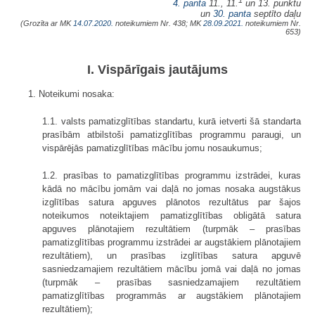
4. panta
11., 11.
un 13. punktu
un
30. panta
septīto daļu
(Grozīta ar MK
14.07.2020.
noteikumiem Nr. 438; MK
28.09.2021.
noteikumiem Nr.
653)
I. Vispārīgais jautājums
1. Noteikumi nosaka:
1.1. valsts pamatizglītības standartu, kurā ietverti šā standarta
prasībām atbilstoši pamatizglītības programmu paraugi, un
vispārējās pamatizglītības mācību jomu nosaukumus;
1.2. prasības to pamatizglītības programmu izstrādei, kuras
kādā no mācību jomām vai daļā no jomas nosaka augstākus
izglītības satura apguves plānotos rezultātus par šajos
noteikumos noteiktajiem pamatizglītības obligātā satura
apguves plānotajiem rezultātiem (turpmāk – prasības
pamatizglītības programmu izstrādei ar augstākiem plānotajiem
rezultātiem), un prasības izglītības satura apguvē
sasniedzamajiem rezultātiem mācību jomā vai daļā no jomas
(turpmāk – prasības sasniedzamajiem rezultātiem
pamatizglītības programmās ar augstākiem plānotajiem
rezultātiem);