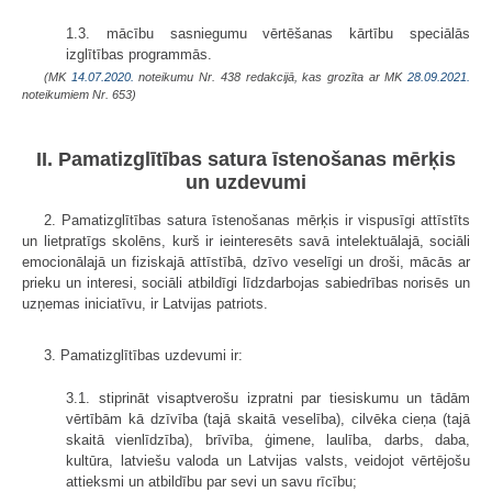
1.3. mācību sasniegumu vērtēšanas kārtību speciālās
izglītības programmās.
(MK
14.07.2020.
noteikumu Nr. 438 redakcijā, kas grozīta ar MK
28.09.2021.
noteikumiem Nr. 653)
II. Pamatizglītības satura īstenošanas mērķis
un uzdevumi
2. Pamatizglītības satura īstenošanas mērķis ir vispusīgi attīstīts
un lietpratīgs skolēns, kurš ir ieinteresēts savā intelektuālajā, sociāli
emocionālajā un fiziskajā attīstībā, dzīvo veselīgi un droši, mācās ar
prieku un interesi, sociāli atbildīgi līdzdarbojas sabiedrības norisēs un
uzņemas iniciatīvu, ir Latvijas patriots.
3. Pamatizglītības uzdevumi ir:
3.1. stiprināt visaptverošu izpratni par tiesiskumu un tādām
vērtībām kā dzīvība (tajā skaitā veselība), cilvēka cieņa (tajā
skaitā vienlīdzība), brīvība, ģimene, laulība, darbs, daba,
kultūra, latviešu valoda un Latvijas valsts, veidojot vērtējošu
attieksmi un atbildību par sevi un savu rīcību;