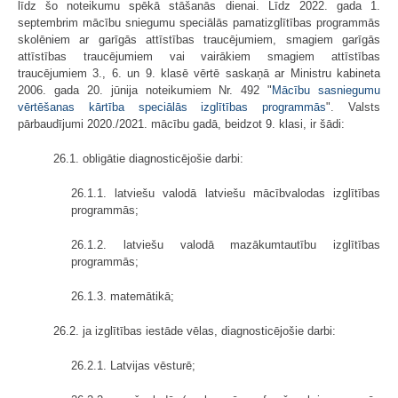
līdz šo noteikumu spēkā stāšanās dienai. Līdz 2022. gada 1.
septembrim mācību sniegumu speciālās pamatizglītības programmās
skolēniem ar garīgās attīstības traucējumiem, smagiem garīgās
attīstības traucējumiem vai vairākiem smagiem attīstības
traucējumiem 3., 6. un 9. klasē vērtē saskaņā ar Ministru kabineta
2006. gada 20. jūnija noteikumiem Nr. 492 "
Mācību sasniegumu
vērtēšanas kārtība speciālās izglītības programmās
". Valsts
pārbaudījumi 2020./2021. mācību gadā, beidzot 9. klasi, ir šādi:
26.1. obligātie diagnosticējošie darbi:
26.1.1. latviešu valodā latviešu mācībvalodas izglītības
programmās;
26.1.2. latviešu valodā mazākumtautību izglītības
programmās;
26.1.3. matemātikā;
26.2. ja izglītības iestāde vēlas, diagnosticējošie darbi:
26.2.1. Latvijas vēsturē;