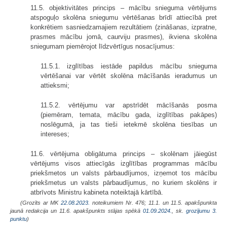
11.5. objektivitātes princips – mācību snieguma vērtējums
atspoguļo skolēna sniegumu vērtēšanas brīdī attiecībā pret
konkrētiem sasniedzamajiem rezultātiem (zināšanas, izpratne,
prasmes mācību jomā, caurviju prasmes), ikviena skolēna
sniegumam piemērojot līdzvērtīgus nosacījumus:
11.5.1. izglītības iestāde papildus mācību snieguma
vērtēšanai var vērtēt skolēna mācīšanās ieradumus un
attieksmi;
11.5.2. vērtējumu var apstrīdēt mācīšanās posma
(piemēram, temata, mācību gada, izglītības pakāpes)
noslēgumā, ja tas tieši ietekmē skolēna tiesības un
intereses;
11.6. vērtējuma obligātuma princips – skolēnam jāiegūst
vērtējums visos attiecīgās izglītības programmas mācību
priekšmetos un valsts pārbaudījumos, izņemot tos mācību
priekšmetus un valsts pārbaudījumus, no kuriem skolēns ir
atbrīvots Ministru kabineta noteiktajā kārtībā.
(Grozīts ar MK
22.08.2023.
noteikumiem Nr. 476; 11.1. un 11.5. apakšpunkta
jaunā redakcija un 11.6. apakšpunkts stājas spēkā
01.09.2024.
, sk.
grozījumu 3.
punktu
)