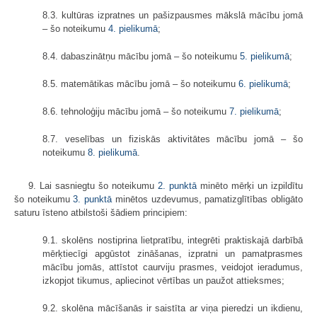
8.3. kultūras izpratnes un pašizpausmes mākslā mācību jomā
– šo noteikumu
4. pielikumā
;
8.4. dabaszinātņu mācību jomā – šo noteikumu
5. pielikumā
;
8.5. matemātikas mācību jomā – šo noteikumu
6. pielikumā
;
8.6. tehnoloģiju mācību jomā – šo noteikumu
7. pielikumā
;
8.7. veselības un fiziskās aktivitātes mācību jomā – šo
noteikumu
8. pielikumā
.
9. Lai sasniegtu šo noteikumu
2. punktā
minēto mērķi un izpildītu
šo noteikumu
3. punktā
minētos uzdevumus, pamatizglītības obligāto
saturu īsteno atbilstoši šādiem principiem:
9.1. skolēns nostiprina lietpratību, integrēti praktiskajā darbībā
mērķtiecīgi apgūstot zināšanas, izpratni un pamatprasmes
mācību jomās, attīstot caurviju prasmes, veidojot ieradumus,
izkopjot tikumus, apliecinot vērtības un paužot attieksmes;
9.2. skolēna mācīšanās ir saistīta ar viņa pieredzi un ikdienu,