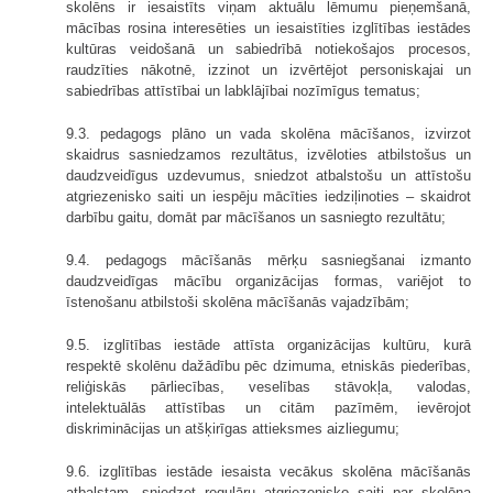
skolēns ir iesaistīts viņam aktuālu lēmumu pieņemšanā,
mācības rosina interesēties un iesaistīties izglītības iestādes
kultūras veidošanā un sabiedrībā notiekošajos procesos,
raudzīties nākotnē, izzinot un izvērtējot personiskajai un
sabiedrības attīstībai un labklājībai nozīmīgus tematus;
9.3. pedagogs plāno un vada skolēna mācīšanos, izvirzot
skaidrus sasniedzamos rezultātus, izvēloties atbilstošus un
daudzveidīgus uzdevumus, sniedzot atbalstošu un attīstošu
atgriezenisko saiti un iespēju mācīties iedziļinoties – skaidrot
darbību gaitu, domāt par mācīšanos un sasniegto rezultātu;
9.4. pedagogs mācīšanās mērķu sasniegšanai izmanto
daudzveidīgas mācību organizācijas formas, variējot to
īstenošanu atbilstoši skolēna mācīšanās vajadzībām;
9.5. izglītības iestāde attīsta organizācijas kultūru, kurā
respektē skolēnu dažādību pēc dzimuma, etniskās piederības,
reliģiskās pārliecības, veselības stāvokļa, valodas,
intelektuālās attīstības un citām pazīmēm, ievērojot
diskriminācijas un atšķirīgas attieksmes aizliegumu;
9.6. izglītības iestāde iesaista vecākus skolēna mācīšanās
atbalstam, sniedzot regulāru atgriezenisko saiti par skolēna