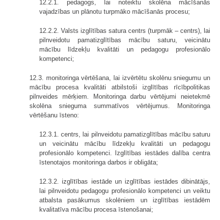
12.2.1. pedagogs, lai noteiktu skolēna mācīšanās
vajadzības un plānotu turpmāko mācīšanās procesu;
12.2.2. Valsts izglītības satura centrs (turpmāk – centrs), lai
pilnveidotu pamatizglītības mācību saturu, veicinātu
mācību līdzekļu kvalitāti un pedagogu profesionālo
kompetenci;
12.3. monitoringa vērtēšana, lai izvērtētu skolēnu sniegumu un
mācību procesa kvalitāti atbilstoši izglītības rīcībpolitikas
pilnveides mērķiem. Monitoringa darbu vērtējumi neietekmē
skolēna snieguma summatīvos vērtējumus. Monitoringa
vērtēšanu īsteno:
12.3.1. centrs, lai pilnveidotu pamatizglītības mācību saturu
un veicinātu mācību līdzekļu kvalitāti un pedagogu
profesionālo kompetenci. Izglītības iestādes dalība centra
īstenotajos monitoringa darbos ir obligāta;
12.3.2. izglītības iestāde un izglītības iestādes dibinātājs,
lai pilnveidotu pedagogu profesionālo kompetenci un veiktu
atbalsta pasākumus skolēniem un izglītības iestādēm
kvalitatīva mācību procesa īstenošanai;