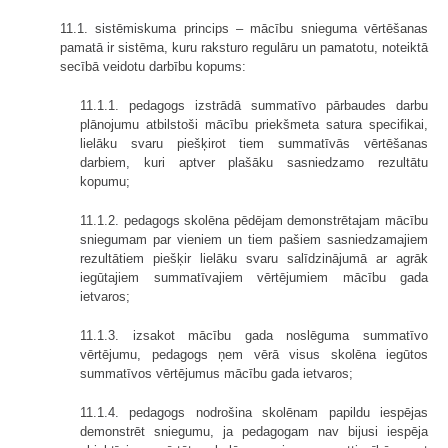
11.1. sistēmiskuma princips – mācību snieguma vērtēšanas
pamatā ir sistēma, kuru raksturo regulāru un pamatotu, noteiktā
secībā veidotu darbību kopums:
11.1.1. pedagogs izstrādā summatīvo pārbaudes darbu
plānojumu atbilstoši mācību priekšmeta satura specifikai,
lielāku svaru piešķirot tiem summatīvās vērtēšanas
darbiem, kuri aptver plašāku sasniedzamo rezultātu
kopumu;
11.1.2. pedagogs skolēna pēdējam demonstrētajam mācību
sniegumam par vieniem un tiem pašiem sasniedzamajiem
rezultātiem piešķir lielāku svaru salīdzinājumā ar agrāk
iegūtajiem summatīvajiem vērtējumiem mācību gada
ietvaros;
11.1.3. izsakot mācību gada noslēguma summatīvo
vērtējumu, pedagogs ņem vērā visus skolēna iegūtos
summatīvos vērtējumus mācību gada ietvaros;
11.1.4. pedagogs nodrošina skolēnam papildu iespējas
demonstrēt sniegumu, ja pedagogam nav bijusi iespēja