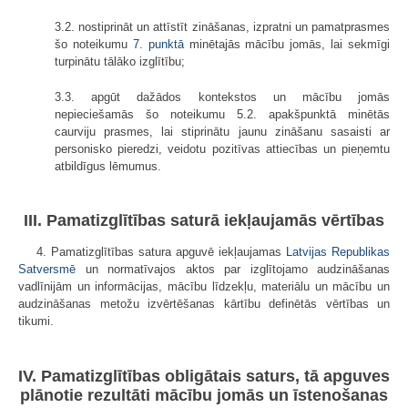
3.2. nostiprināt un attīstīt zināšanas, izpratni un pamatprasmes
šo noteikumu
7. punktā
minētajās mācību jomās, lai sekmīgi
turpinātu tālāko izglītību;
3.3. apgūt dažādos kontekstos un mācību jomās
nepieciešamās šo noteikumu 5.2. apakšpunktā minētās
caurviju prasmes, lai stiprinātu jaunu zināšanu sasaisti ar
personisko pieredzi, veidotu pozitīvas attiecības un pieņemtu
atbildīgus lēmumus.
III. Pamatizglītības saturā iekļaujamās vērtības
4. Pamatizglītības satura apguvē iekļaujamas
Latvijas Republikas
Satversmē
un normatīvajos aktos par izglītojamo audzināšanas
vadlīnijām un informācijas, mācību līdzekļu, materiālu un mācību un
audzināšanas metožu izvērtēšanas kārtību definētās vērtības un
tikumi.
IV. Pamatizglītības obligātais saturs, tā apguves
plānotie rezultāti mācību jomās un īstenošanas