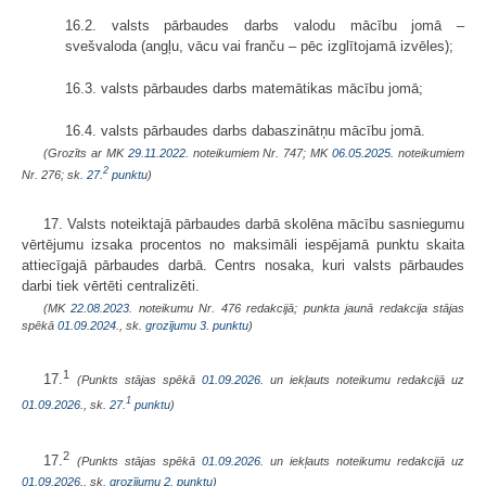
16.2. valsts pārbaudes darbs valodu mācību jomā –
svešvaloda (angļu, vācu vai franču – pēc izglītojamā izvēles);
16.3. valsts pārbaudes darbs matemātikas mācību jomā;
16.4. valsts pārbaudes darbs dabaszinātņu mācību jomā.
(Grozīts ar MK
29.11.2022.
noteikumiem Nr. 747; MK
06.05.2025.
noteikumiem
2
Nr. 276; sk.
27.
punktu
)
17. Valsts noteiktajā pārbaudes darbā skolēna mācību sasniegumu
vērtējumu izsaka procentos no maksimāli iespējamā punktu skaita
attiecīgajā pārbaudes darbā. Centrs nosaka, kuri valsts pārbaudes
darbi tiek vērtēti centralizēti.
(MK
22.08.2023.
noteikumu Nr. 476 redakcijā; punkta jaunā redakcija stājas
spēkā
01.09.2024.
, sk.
grozījumu 3. punktu
)
1
17.
(Punkts stājas spēkā
01.09.2026.
un iekļauts noteikumu redakcijā uz
1
01.09.2026.
, sk.
27.
punktu
)
2
17.
(Punkts stājas spēkā
01.09.2026.
un iekļauts noteikumu redakcijā uz
01.09.2026.
, sk.
grozījumu 2. punktu
)