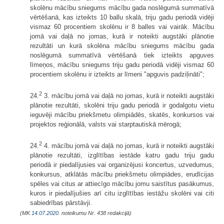
skolēnu mācību sniegums mācību gada noslēgumā summatīvā
vērtēšanā, kas izteikts 10 ballu skalā, triju gadu periodā vidēji
vismaz 60 procentiem skolēnu ir 8 balles vai vairāk. Mācību
jomā vai daļā no jomas, kurā ir noteikti augstāki plānotie
rezultāti un kurā skolēna mācību sniegums mācību gada
noslēgumā summatīvā vērtēšanā tiek izteikts apguves
līmeņos, mācību sniegums triju gadu periodā vidēji vismaz 60
procentiem skolēnu ir izteikts ar līmeni "apguvis padziļināti";
2
24.
3. mācību jomā vai daļā no jomas, kurā ir noteikti augstāki
plānotie rezultāti, skolēni triju gadu periodā ir godalgotu vietu
ieguvēji mācību priekšmetu olimpiādēs, skatēs, konkursos vai
projektos reģionālā, valsts vai starptautiskā mērogā;
2
24.
4. mācību jomā vai daļā no jomas, kurā ir noteikti augstāki
plānotie rezultāti, izglītības iestāde katru gadu triju gadu
periodā ir piedalījusies vai organizējusi koncertus, uzvedumus,
konkursus, atklātās mācību priekšmetu olimpiādes, erudīcijas
spēles vai citus ar attiecīgo mācību jomu saistītus pasākumus,
kuros ir piedalījušies arī citu izglītības iestāžu skolēni vai citi
sabiedrības pārstāvji.
(MK
14.07.2020.
noteikumu Nr. 438 redakcijā)