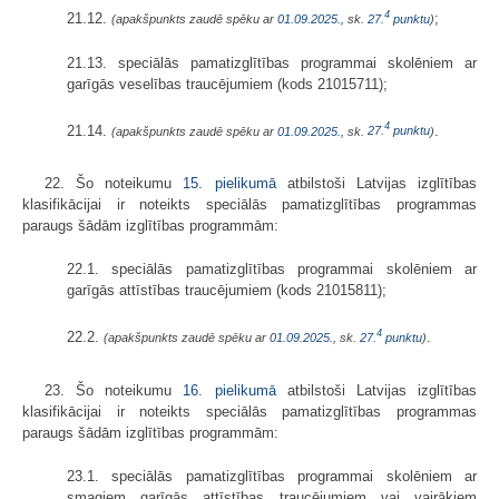
4
21.12.
;
(apakšpunkts zaudē spēku ar
01.09.2025.
, sk.
27.
punktu
)
21.13. speciālās pamatizglītības programmai skolēniem ar
garīgās veselības traucējumiem (kods 21015711);
4
21.14.
.
(apakšpunkts zaudē spēku ar
01.09.2025.
, sk.
27.
punktu
)
22. Šo noteikumu
15. pielikumā
atbilstoši Latvijas izglītības
klasifikācijai ir noteikts speciālās pamatizglītības programmas
paraugs šādām izglītības programmām:
22.1. speciālās pamatizglītības programmai skolēniem ar
garīgās attīstības traucējumiem (kods 21015811);
4
22.2.
.
(apakšpunkts zaudē spēku ar
01.09.2025.
, sk.
27.
punktu
)
23. Šo noteikumu
16. pielikumā
atbilstoši Latvijas izglītības
klasifikācijai ir noteikts speciālās pamatizglītības programmas
paraugs šādām izglītības programmām:
23.1. speciālās pamatizglītības programmai skolēniem ar
smagiem garīgās attīstības traucējumiem vai vairākiem