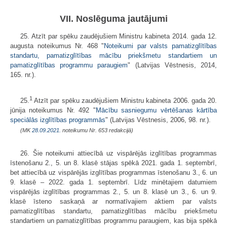
VII. Noslēguma jautājumi
25. Atzīt par spēku zaudējušiem Ministru kabineta 2014. gada 12.
augusta noteikumus Nr. 468 "
Noteikumi par valsts pamatizglītības
standartu, pamatizglītības mācību priekšmetu standartiem un
pamatizglītības programmu paraugiem
" (Latvijas Vēstnesis, 2014,
165. nr.).
1
25.
Atzīt par spēku zaudējušiem Ministru kabineta 2006. gada 20.
jūnija noteikumus Nr. 492 "
Mācību sasniegumu vērtēšanas kārtība
speciālās izglītības programmās
" (Latvijas Vēstnesis, 2006, 98. nr.).
(MK
28.09.2021.
noteikumu Nr. 653 redakcijā)
26. Šie noteikumi attiecībā uz vispārējās izglītības programmas
īstenošanu 2., 5. un 8. klasē stājas spēkā 2021. gada 1. septembrī,
bet attiecībā uz vispārējās izglītības programmas īstenošanu 3., 6. un
9. klasē – 2022. gada 1. septembrī. Līdz minētajiem datumiem
vispārējās izglītības programmas 2., 5. un 8. klasē un 3., 6. un 9.
klasē īsteno saskaņā ar normatīvajiem aktiem par valsts
pamatizglītības standartu, pamatizglītības mācību priekšmetu
standartiem un pamatizglītības programmu paraugiem, kas bija spēkā