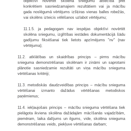
objektīvi novērtēt skolēna sniegumu attiecībā pret
konkrētiem sasniedzamajiem rezultātiem vai ja mācību
gada noslēgumā vērtējums izšķiras vienas balles robežās,
vai skolēns izteicis vēlēšanos uzlabot vērtējumu;
11.1.5. ja pedagogam nav iespējas objektīvi novērtēt
skolēna sniegumu, izglītības iestādes dokumentācijā šādu
gadījumu fiksēšanai tiek lietots apzīmējums "nv" (nav
vērtējuma);
11.2. atklātības un skaidrības princips – pirms mācību
snieguma demonstrēšanas skolēnam ir zināmi un saprotami
plānotie sasniedzamie rezultāti un viņa mācību snieguma
vērtēšanas kritēriji;
11.3. metodiskās daudzveidības princips – mācību snieguma
vērtēšanai izmanto dažādus vērtēšanas metodiskos
paņēmienus;
11.4. iekļaujošais princips – mācību snieguma vērtēšana tiek
pielāgota ikviena skolēna dažādajām mācīšanās vajadzībām,
piemēram, laika dalījums un ilgums, vide, skolēna snieguma
demonstrēšanas veids, piekļuve vērtēšanas darbam;