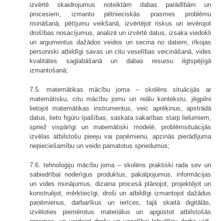
izvērtē skaidrojumus noteiktām dabas parādībām un
procesiem, izmanto pētnieciskās prasmes problēmu
risināšanā, pētījumu veikšanā, izvērtējot riskus un ievērojot
drošības nosacījumus, analizē un izvērtē datus, izsaka viedokli
un argumentus dažādos veidos un secina no datiem, rīkojas
personiski atbildīgi savas un citu veselības veicināšanā, vides
kvalitātes saglabāšanā un dabas resursu ilgtspējīgā
izmantošanā;
7.5. matemātikas mācību joma – skolēns situācijās ar
matemātisku, citu mācību jomu un reālu kontekstu, jēgpilni
lietojot matemātikas instrumentus, veic aprēķinus, apstrādā
datus, lieto figūru īpašības, saskata sakarības starp lielumiem,
spriež vispārīgi un matemātiski modelē, problēmsituācijās
izvēlas atbilstošu pieeju vai paņēmienu, apzinās pierādījuma
nepieciešamību un veido pamatotus spriedumus;
7.6. tehnoloģiju mācību joma – skolēns praktiski rada sev un
sabiedrībai noderīgus produktus, pakalpojumus, informācijas
un vides risinājumus, dizaina procesā plānojot, projektējot un
konstruējot, mērķtiecīgi, droši un atbildīgi izmantojot dažādus
paņēmienus, darbarīkus un ierīces, tajā skaitā digitālās,
izvēloties piemērotus materiālus un apgūstot atbilstošās