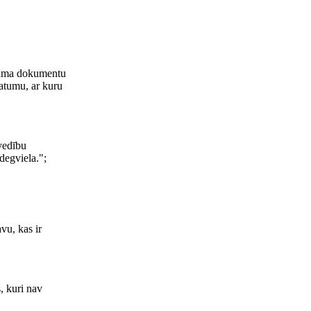
ojuma dokumentu
atumu, ar kuru
vedību
degviela.";
vu, kas ir
, kuri nav