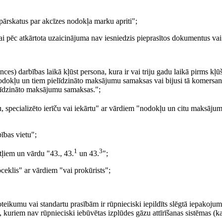
pārskatus par akcīzes nodokļa marku apriti";
ai pēc atkārtota uzaicinājuma nav iesniedzis pieprasītos dokumentus vai
ences) darbības laikā kļūst persona, kura ir vai triju gadu laikā pirms kļū
o nodokļu un tiem pielīdzināto maksājumu samaksas vai bijusi tā komersan
ielīdzināto maksājumu samaksas.";
 specializēto ierīču vai iekārtu" ar vārdiem "nodokļu un citu maksājum
ības vietu";
1
3
itļiem un vārdu "43., 43.
un 43.
";
ceklis" ar vārdiem "vai prokūrists";
noteikumu vai standartu prasībām ir rūpnieciski iepildīts slēgtā iepakoju
, kuriem nav rūpnieciski iebūvētas izplūdes gāzu attīrīšanas sistēmas (kat