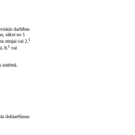
eciskās darbības
u, sākot no 1
1
a otrajai vai 2.
1
i, 8.
vai
s sistēmā.
kās deklarēšanas