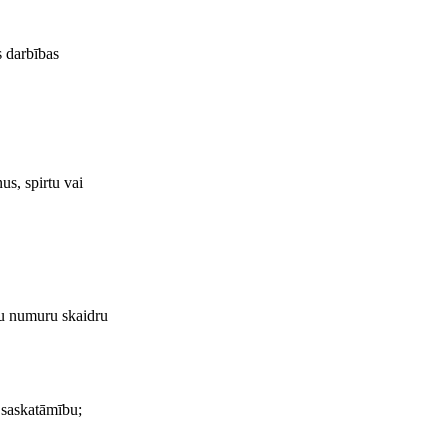
s darbības
us, spirtu vai
ļu numuru skaidru
 saskatāmību;