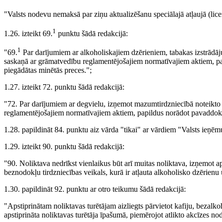
"Valsts nodevu nemaksā par ziņu aktualizēšanu speciālajā atļaujā (lic
1
1.26. izteikt 69.
punktu šādā redakcijā:
1
"69.
Par darījumiem ar alkoholiskajiem dzērieniem, tabakas izstrād
saskaņā ar grāmatvedību reglamentējošajiem normatīvajiem aktiem, 
piegādātas minētās preces.";
1.27. izteikt 72. punktu šādā redakcijā:
"72. Par darījumiem ar degvielu, izņemot mazumtirdzniecībā noteikt
reglamentējošajiem normatīvajiem aktiem, papildus norādot pavaddo
1.28. papildināt 84. punktu aiz vārda "tikai" ar vārdiem "Valsts ieņē
1.29. izteikt 90. punktu šādā redakcijā:
"90. Noliktava nedrīkst vienlaikus būt arī muitas noliktava, izņemot ap
beznodokļu tirdzniecības veikals, kurā ir atļauta alkoholisko dzērien
1.30. papildināt 92. punktu ar otro teikumu šādā redakcijā:
"Apstiprinātam noliktavas turētājam aizliegts pārvietot kafiju, bezalk
apstiprināta noliktavas turētāja īpašumā, piemērojot atlikto akcīzes n