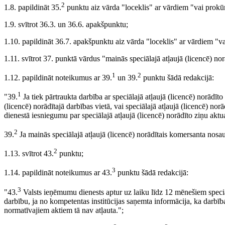
2
1.8. papildināt 35.
punktu aiz vārda "loceklis" ar vārdiem "vai prokūr
1.9. svītrot 36.3. un 36.6. apakšpunktu;
1.10. papildināt 36.7. apakšpunktu aiz vārda "loceklis" ar vārdiem "va
1.11. svītrot 37. punktā vārdus "mainās speciālajā atļaujā (licencē) n
1
2
1.12. papildināt noteikumus ar 39.
un 39.
punktu šādā redakcijā:
1
"39.
Ja tiek pārtraukta darbība ar speciālajā atļaujā (licencē) norādīto
(licencē) norādītajā darbības vietā, vai speciālajā atļaujā (licencē) no
dienestā iesniegumu par speciālajā atļaujā (licencē) norādīto ziņu aktu
2
39.
Ja mainās speciālajā atļaujā (licencē) norādītais komersanta nosau
2
1.13. svītrot 43.
punktu;
3
1.14. papildināt noteikumus ar 43.
punktu šādā redakcijā:
3
"43.
Valsts ieņēmumu dienests aptur uz laiku līdz 12 mēnešiem speciālā
darbību, ja no kompetentas institūcijas saņemta informācija, ka darbī
normatīvajiem aktiem tā nav atļauta.";