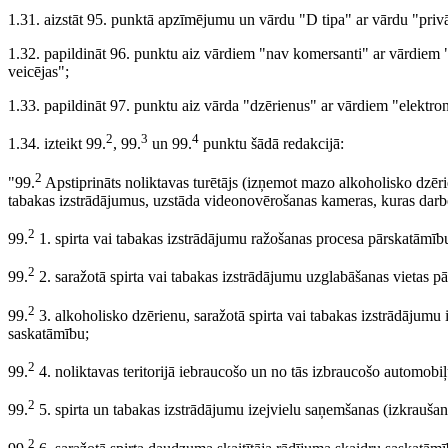
1.31. aizstāt 95. punktā apzīmējumu un vārdu "D tipa" ar vārdu "privā
1.32. papildināt 96. punktu aiz vārdiem "nav komersanti" ar vārdiem "
veicējas";
1.33. papildināt 97. punktu aiz vārda "dzērienus" ar vārdiem "elektr
2
3
4
1.34. izteikt 99.
, 99.
un 99.
punktu šādā redakcijā:
2
"99.
Apstiprināts noliktavas turētājs (izņemot mazo alkoholisko dzērie
tabakas izstrādājumus, uzstāda videonovērošanas kameras, kuras darbo
2
99.
1. spirta vai tabakas izstrādājumu ražošanas procesa pārskatāmīb
2
99.
2. saražotā spirta vai tabakas izstrādājumu uzglabāšanas vietas p
2
99.
3. alkoholisko dzērienu, saražotā spirta vai tabakas izstrādājum
saskatāmību;
2
99.
4. noliktavas teritorijā iebraucošo un no tās izbraucošo automob
2
99.
5. spirta un tabakas izstrādājumu izejvielu saņemšanas (izkrauša
2