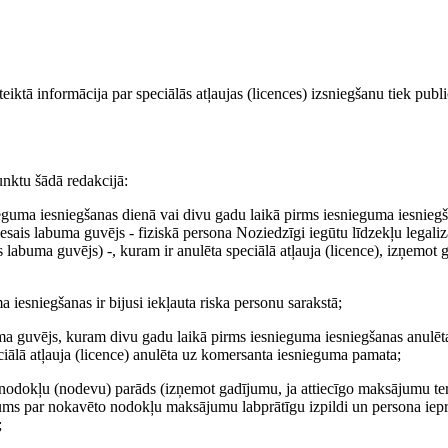
oteiktā informācija par speciālās atļaujas (licences) izsniegšanu tiek publi
unktu šādā redakcijā:
eguma iesniegšanas dienā vai divu gadu laikā pirms iesnieguma iesniegša
iesais labuma guvējs - fiziskā persona Noziedzīgi iegūtu līdzekļu legaliz
 labuma guvējs) -, kuram ir anulēta speciālā atļauja (licence), izņemot 
iesniegšanas ir bijusi iekļauta riska personu sarakstā;
uma guvējs, kuram divu gadu laikā pirms iesnieguma iesniegšanas anulēta
iālā atļauja (licence) anulēta uz komersanta iesnieguma pamata;
nodokļu (nodevu) parāds (izņemot gadījumu, ja attiecīgo maksājumu te
ēmums par nokavēto nodokļu maksājumu labprātīgu izpildi un persona iep
;