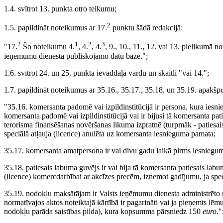
1.4. svītrot 13. punkta otro teikumu;
2
1.5. papildināt noteikumus ar 17.
punktu šādā redakcijā:
2
1
2
3
"17.
Šo noteikumu 4.
, 4.
, 4.
, 9., 10., 11., 12. vai 13. pielikumā n
ieņēmumu dienesta publiskojamo datu bāzē.";
1.6. svītrot 24. un 25. punkta ievaddaļā vārdu un skaitli "vai 14.";
1.7. papildināt noteikumus ar 35.16., 35.17., 35.18. un 35.19. apakšp
"35.16. komersanta padomē vai izpildinstitūcijā ir persona, kura iesni
komersanta padomē vai izpildinstitūcijā vai ir bijusi tā komersanta pat
terorisma finansēšanas novēršanas likuma izpratnē (turpmāk - patiesais
speciālā atļauja (licence) anulēta uz komersanta iesnieguma pamata;
35.17. komersanta amatpersona ir vai divu gadu laikā pirms iesnieguma 
35.18. patiesais labuma guvējs ir vai bija tā komersanta patiesais lab
(licence) komercdarbībai ar akcīzes precēm, izņemot gadījumu, ja spec
35.19. nodokļu maksātājam ir Valsts ieņēmumu dienesta administrēto 
normatīvajos aktos noteiktajā kārtībā ir pagarināti vai ja pieņemts l
nodokļu parāda saistības pilda), kura kopsumma pārsniedz 150
euro
."