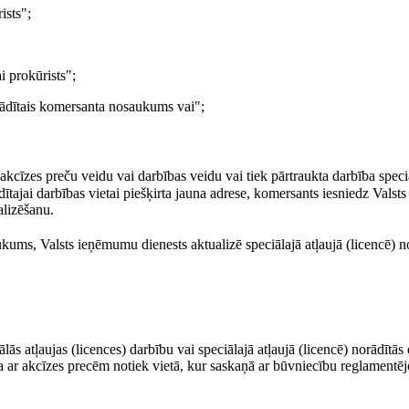
ists";
i prokūrists";
orādītais komersanta nosaukums vai";
 akcīzes preču veidu vai darbības veidu vai tiek pārtraukta darbība speci
rādītajai darbības vietai piešķirta jauna adrese, komersants iesniedz Val
alizēšanu.
kums, Valsts ieņēmumu dienests aktualizē speciālajā atļaujā (licencē) no
s atļaujas (licences) darbību vai speciālajā atļaujā (licencē) norādītās 
ba ar akcīzes precēm notiek vietā, kur saskaņā ar būvniecību reglamentē