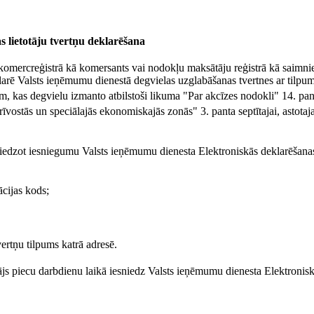
s lietotāju tvertņu deklarēšana
ēta komercreģistrā kā komersants vai nodokļu maksātāju reģistrā kā saimni
larē Valsts ieņēmumu dienestā degvielas uzglabāšanas tvertnes ar tilpum
m, kas degvielu izmanto atbilstoši likuma "Par akcīzes nodokli" 14. pant
vostās un speciālajās ekonomiskajās zonās" 3. panta septītajai, astotaja
sniedzot iesniegumu Valsts ieņēmumu dienesta Elektroniskās deklarēšana
cijas kods;
vertņu tilpums katrā adresē.
ājs piecu darbdienu laikā iesniedz Valsts ieņēmumu dienesta Elektronis