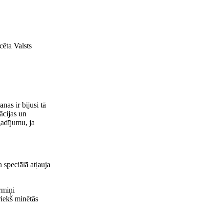
cēta Valsts
nas ir bijusi tā
ācijas un
gadījumu, ja
 speciālā atļauja
rmiņi
riekš minētās