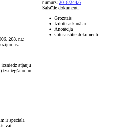
numurs:
2018/244.6
Saistītie dokumenti
Grozītais
Izdoti saskaņā ar
Anotācija
Citi saistītie dokumenti
06, 208. nr.;
grozījumus:
 izsniedz atļauju
s) izsniegšanu un
m ir speciālā
sts vai