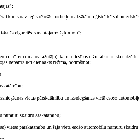
tajās";
vai kuras nav reģistrējušās nodokļu maksātāju reģistrā kā saimnieciskā
oniskajās cigaretēs izmantojamo šķidrumu";
nu darītavu un alus ražotāju), kam ir tiesības ražot alkoholiskos dzērien
jas nepārtraukti diennakts režīmā, nodrošinot:
u;
ārskatāmību;
u izsniegšanas vietas pārskatāmību un izsniegšanas vietā esošo automobi
iļu numuru skaidru saskatāmību;
nas) vietas pārskatāmību un šajā vietā esošo automobiļu numuru skaidru