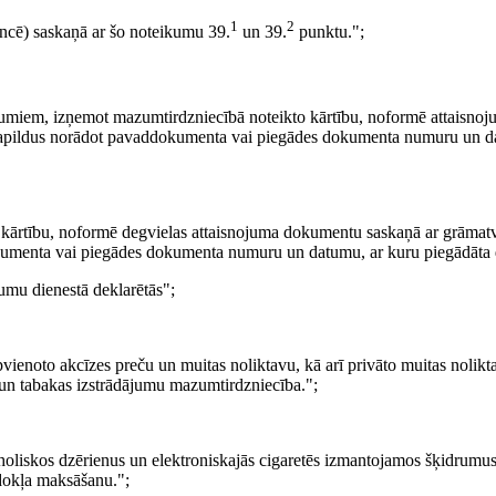
1
2
encē) saskaņā ar šo noteikumu 39.
un 39.
punktu.";
ājumiem, izņemot mazumtirdzniecībā noteikto kārtību, noformē attaisn
papildus norādot pavaddokumenta vai piegādes dokumenta numuru un d
o kārtību, noformē degvielas attaisnojuma dokumentu saskaņā ar grāmat
kumenta vai piegādes dokumenta numuru un datumu, ar kuru piegādāta 
mumu dienestā deklarētās";
vienoto akcīzes preču un muitas noliktavu, kā arī privāto muitas nolikta
u un tabakas izstrādājumu mazumtirdzniecība.";
oholiskos dzērienus un elektroniskajās cigaretēs izmantojamos šķidrumus
odokļa maksāšanu.";