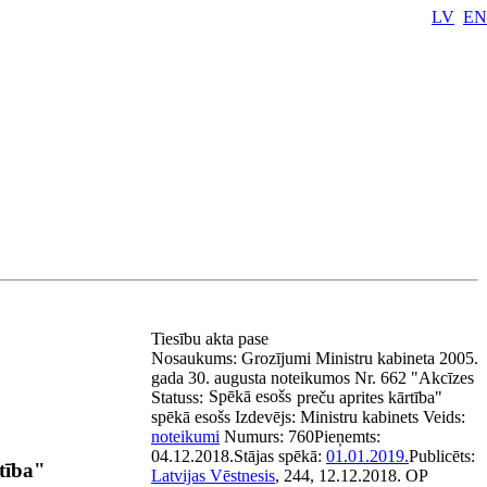
LV
EN
Tiesību akta pase
Nosaukums:
Grozījumi Ministru kabineta 2005.
gada 30. augusta noteikumos Nr. 662 "Akcīzes
Spēkā esošs
Statuss:
preču aprites kārtība"
spēkā esošs
Izdevējs:
Ministru kabinets
Veids:
noteikumi
Numurs:
760
Pieņemts:
04.12.2018.
Stājas spēkā:
01.01.2019.
Publicēts:
tība"
Latvijas Vēstnesis
, 244, 12.12.2018.
OP