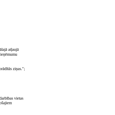
ālajā atļaujā
sts ieņēmumu
rādītās ziņas.";
darbības vietas
jošajiem