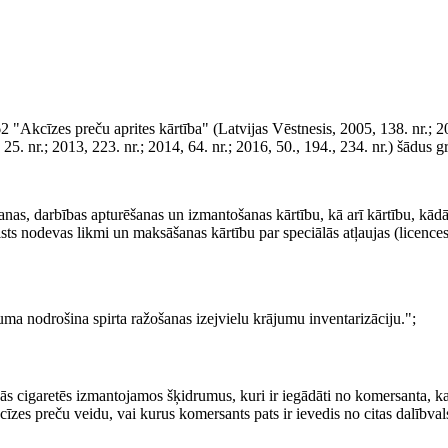
 "Akcīzes preču aprites kārtība" (Latvijas Vēstnesis, 2005, 138. nr.; 20
 25. nr.; 2013, 223. nr.; 2014, 64. nr.; 2016, 50., 194., 234. nr.) šādus 
ēšanas, darbības apturēšanas un izmantošanas kārtību, kā arī kārtību, kādā
alsts nodevas likmi un maksāšanas kārtību par speciālās atļaujas (licence
uma nodrošina spirta ražošanas izejvielu krājumu inventarizāciju.";
jās cigaretēs izmantojamos šķidrumus, kuri ir iegādāti no komersanta, ka
akcīzes preču veidu, vai kurus komersants pats ir ievedis no citas dalībval