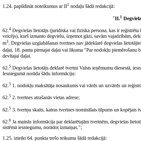
1
1.24. papildināt noteikumus ar II
nodaļu šādā redakcijā:
1
"
II.
Degviela
4
62.
Degvielas lietotājs (juridiska vai fiziska persona, kas ir reģistr
veicējs), kurš izmanto degvielu, izņemot gāzi, savām vajadzībām, dek
3
m
. Degvielas uzglabāšanas tvertnes nav jādeklarē degvielas lietotājie
daļai, 18. panta pirmajai daļai vai likuma "Par nodokļu piemērošanu brī
devītajai daļai.
5
62.
Degvielas lietotājs deklarē tvertni Valsts ieņēmumu dienestā, ie
Iesniegumā norāda šādu informāciju:
5
62.
1. nodokļu maksātāja nosaukums vai vārds un uzvārds un reģistrā
5
62.
2. tvertnes atrašanās vietas adrese;
5
62.
3. tvertņu skaits, katras tvertnes nominālais tilpums un kopējais t
6
62.
Ja mainās informācija par deklarētajām tvertnēm, degvielas lietot
sistēmā iesniegumu, norādot izmaiņas.";
1.25. izteikt 64. punkta trešo teikumu šādā redakcijā: