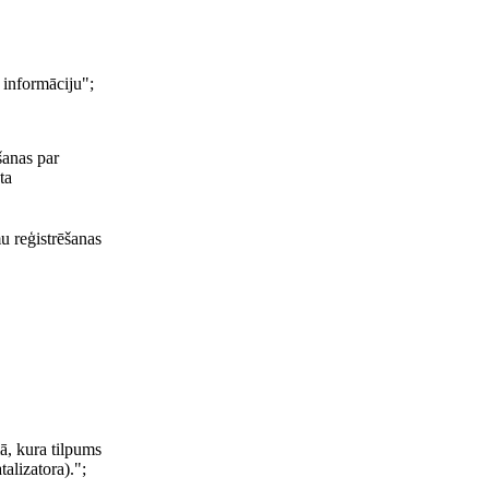
 informāciju";
šanas par
ta
u reģistrēšanas
mā, kura tilpums
alizatora).";