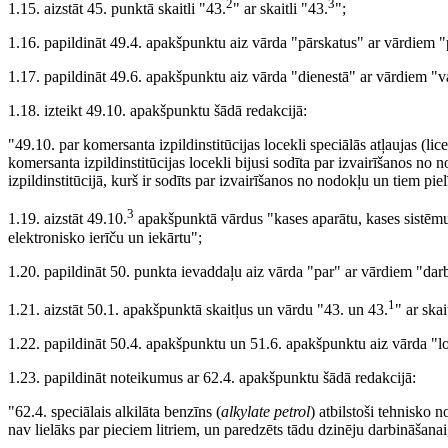
2
3
1.15. aizstāt 45. punktā skaitli "43.
" ar skaitli "43.
";
1.16. papildināt 49.4. apakšpunktu aiz vārda "pārskatus" ar vārdiem "
1.17. papildināt 49.6. apakšpunktu aiz vārda "dienestā" ar vārdiem "v
1.18. izteikt 49.10. apakšpunktu šādā redakcijā:
"49.10. par komersanta izpildinstitūcijas locekli speciālās atļaujas (lic
komersanta izpildinstitūcijas locekli bijusi sodīta par izvairīšanos n
izpildinstitūcijā, kurš ir sodīts par izvairīšanos no nodokļu un tiem p
3
1.19. aizstāt 49.10.
apakšpunktā vārdus "kases aparātu, kases sistēmu,
elektronisko ierīču un iekārtu";
1.20. papildināt 50. punkta ievaddaļu aiz vārda "par" ar vārdiem "darb
1
1.21. aizstāt 50.1. apakšpunktā skaitļus un vārdu "43. un 43.
" ar ska
1.22. papildināt 50.4. apakšpunktu un 51.6. apakšpunktu aiz vārda "lo
1.23. papildināt noteikumus ar 62.4. apakšpunktu šādā redakcijā:
"62.4. speciālais alkilāta benzīns (
alkylate petrol
) atbilstoši tehnisko 
nav lielāks par pieciem litriem, un paredzēts tādu dzinēju darbināšanai