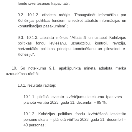
fondu izvērtēšanas kapacitāti";
9.2. 10.1.2. atbalsta mērķis "Paaugstināt informētību par
Kohēzijas politikas fondiem, sniedzot atbalstu informācijas un
komunikācijas pasākumiem";
9.3. 10.1.3. atbalsta mērķis "Atbalstīt un uzlabot Kohēzijas
politikas fondu ieviešanu, uzraudzību, kontroli, revīziju,
horizontālās politikas principu koordinēšanu un pilnveidot e-
Kohēziju".
10. Šo noteikumu 9.1. apakšpunktā minētā atbalsta mērķa
uzraudzības rādītāji:
10.1. rezultāta rādītāji:
10.1.1. pilnībā ieviesto izvērtējumu ieteikumu īpatsvars –
plānotā vērtība 2023. gada 31. decembrī – 85 %;
10.1.2. Kohēzijas politikas fondu izvērtēšanā iesaistīto
personu skaits – plānotā vērtība 2023. gada 31. decembrī –
40 personas;