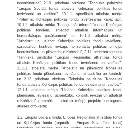
nodarbinātība" 2.10. prioritārā virziena "Tehniskā palīdzība
"Eiropas Sociālā fonda atbalsts Kohēzijas politikas fondu
ieviešanai un vadībai"" 10.1.1. specifiskā atbalsta mērķa
"Palielināt Kohēzijas politikas fondu izvērtēšanas kapacitāti",
10.1.2. atbalsta mērķa "Paaugstināt informētību par Kohēzijas
politikas fondiem, sniedzot atbalstu informācijas un
komunikācijas pasākumiem" un 10.1.3. atbalsta mērķa
"Atbalstīt un uzlabot Kohēzijas politikas fondu ieviešanu,
uzraudzību, kontroli, revīziju, horizontālās politikas principu
koordinēšanu un pilnveidot e-Kohēziju", 2.11. prioritārā virziena
"Tehniskā palīdzība "Eiropas Reģionālās attīstības fonda
atbalsts Kohēzijas politikas fondu ieviešanai un vadībai""
11.1.1. atbalsta mērķa "Atbalstīt un pilnveidot Kohēzijas
politikas fondu plānošanu, ieviešanu, uzraudzību un kontroli"
un 2.12. prioritārā virziena "Tehniskā palīdzība "Kohēzijas
fonda atbalsts Kohēzijas politikas fondu ieviešanai un vadībai""
12.1.1. atbalsta mērķa "Uzlabot Kohēzijas politikas fondu
plānošanu, ieviešanu, uzraudzību, kontroli, revīziju un atbalstīt
e-Kohēziju" (turpmāk – atbalsta mērķi) projektu iesniegumu
atlases otro kārtu;
1.2. Eiropas Sociālā fonda, Eiropas Reģionālās attīstības fonda
un Kohēzijas fonda (turpmāk – Eiropas Savienības fondi)