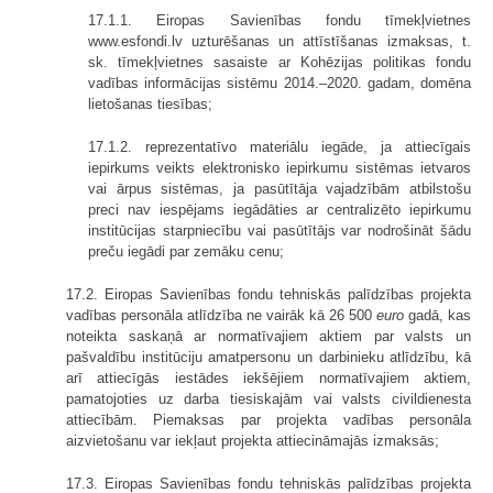
17.1.1. Eiropas Savienības fondu tīmekļvietnes
www.esfondi.lv uzturēšanas un attīstīšanas izmaksas, t.
sk. tīmekļvietnes sasaiste ar Kohēzijas politikas fondu
vadības informācijas sistēmu 2014.–2020. gadam, domēna
lietošanas tiesības;
17.1.2. reprezentatīvo materiālu iegāde, ja attiecīgais
iepirkums veikts elektronisko iepirkumu sistēmas ietvaros
vai ārpus sistēmas, ja pasūtītāja vajadzībām atbilstošu
preci nav iespējams iegādāties ar centralizēto iepirkumu
institūcijas starpniecību vai pasūtītājs var nodrošināt šādu
preču iegādi par zemāku cenu;
17.2. Eiropas Savienības fondu tehniskās palīdzības projekta
vadības personāla atlīdzība ne vairāk kā 26 500
euro
gadā, kas
noteikta saskaņā ar normatīvajiem aktiem par valsts un
pašvaldību institūciju amatpersonu un darbinieku atlīdzību, kā
arī attiecīgās iestādes iekšējiem normatīvajiem aktiem,
pamatojoties uz darba tiesiskajām vai valsts civildienesta
attiecībām. Piemaksas par projekta vadības personāla
aizvietošanu var iekļaut projekta attiecināmajās izmaksās;
17.3. Eiropas Savienības fondu tehniskās palīdzības projekta