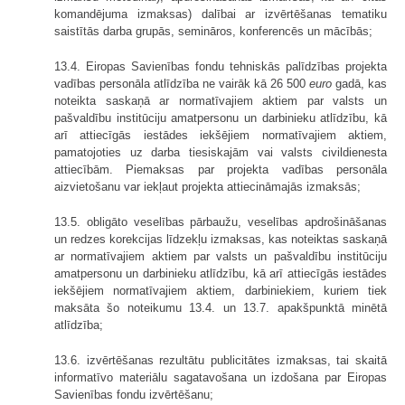
komandējuma izmaksas) dalībai ar izvērtēšanas tematiku
saistītās darba grupās, semināros, konferencēs un mācībās;
13.4. Eiropas Savienības fondu tehniskās palīdzības projekta
vadības personāla atlīdzība ne vairāk kā 26 500
euro
gadā, kas
noteikta saskaņā ar normatīvajiem aktiem par valsts un
pašvaldību institūciju amatpersonu un darbinieku atlīdzību, kā
arī attiecīgās iestādes iekšējiem normatīvajiem aktiem,
pamatojoties uz darba tiesiskajām vai valsts civildienesta
attiecībām. Piemaksas par projekta vadības personāla
aizvietošanu var iekļaut projekta attiecināmajās izmaksās;
13.5. obligāto veselības pārbaužu, veselības apdrošināšanas
un redzes korekcijas līdzekļu izmaksas, kas noteiktas saskaņā
ar normatīvajiem aktiem par valsts un pašvaldību institūciju
amatpersonu un darbinieku atlīdzību, kā arī attiecīgās iestādes
iekšējiem normatīvajiem aktiem, darbiniekiem, kuriem tiek
maksāta šo noteikumu 13.4. un 13.7. apakšpunktā minētā
atlīdzība;
13.6. izvērtēšanas rezultātu publicitātes izmaksas, tai skaitā
informatīvo materiālu sagatavošana un izdošana par Eiropas
Savienības fondu izvērtēšanu;