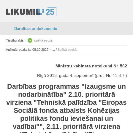
Darbības ar dokumentu
Tiesību akts:
spēkā esošs
Attēlotā redakcija: 08.10.2022. - ... /
Spēkā esošā
Ministru kabineta noteikumi Nr. 562
Rīgā 2018. gada 4. septembrī (prot. Nr. 41 8. §)
Darbības programmas "Izaugsme un
nodarbinātība" 2.10. prioritārā
virziena "Tehniskā palīdzība "Eiropas
Sociālā fonda atbalsts Kohēzijas
politikas fondu ieviešanai un
vadībai"", 2.11. prioritārā virziena