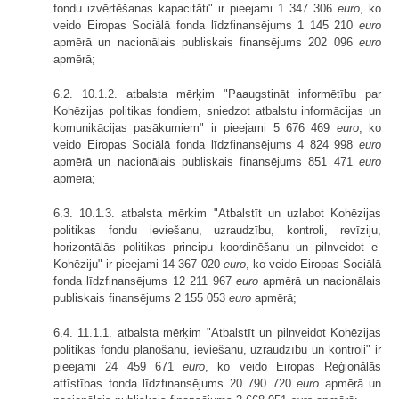
fondu izvērtēšanas kapacitāti" ir pieejami 1 347 306
euro
, ko
veido Eiropas Sociālā fonda līdzfinansējums 1 145 210
euro
apmērā un nacionālais publiskais finansējums 202 096
euro
apmērā;
6.2. 10.1.2. atbalsta mērķim "Paaugstināt informētību par
Kohēzijas politikas fondiem, sniedzot atbalstu informācijas un
komunikācijas pasākumiem" ir pieejami 5 676 469
euro
, ko
veido Eiropas Sociālā fonda līdzfinansējums 4 824 998
euro
apmērā un nacionālais publiskais finansējums 851 471
euro
apmērā;
6.3. 10.1.3. atbalsta mērķim "Atbalstīt un uzlabot Kohēzijas
politikas fondu ieviešanu, uzraudzību, kontroli, revīziju,
horizontālās politikas principu koordinēšanu un pilnveidot e-
Kohēziju" ir pieejami 14 367 020
euro
, ko veido Eiropas Sociālā
fonda līdzfinansējums 12 211 967
euro
apmērā un nacionālais
publiskais finansējums 2 155 053
euro
apmērā;
6.4. 11.1.1. atbalsta mērķim "Atbalstīt un pilnveidot Kohēzijas
politikas fondu plānošanu, ieviešanu, uzraudzību un kontroli" ir
pieejami 24 459 671
euro
, ko veido Eiropas Reģionālās
attīstības fonda līdzfinansējums 20 790 720
euro
apmērā un