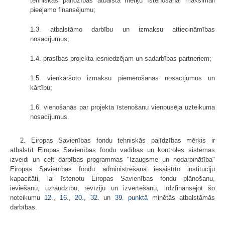
tehniskās palīdzības atbalsta mērķu īstenošanai maksimāli
pieejamo finansējumu;
1.3. atbalstāmo darbību un izmaksu attiecināmības
nosacījumus;
1.4. prasības projekta iesniedzējam un sadarbības partneriem;
1.5. vienkāršoto izmaksu piemērošanas nosacījumus un
kārtību;
1.6. vienošanās par projekta īstenošanu vienpusēja uzteikuma
nosacījumus.
2. Eiropas Savienības fondu tehniskās palīdzības mērķis ir
atbalstīt Eiropas Savienības fondu vadības un kontroles sistēmas
izveidi un celt darbības programmas "Izaugsme un nodarbinātība"
Eiropas Savienības fondu administrēšanā iesaistīto institūciju
kapacitāti, lai īstenotu Eiropas Savienības fondu plānošanu,
ieviešanu, uzraudzību, revīziju un izvērtēšanu, līdzfinansējot šo
noteikumu
12.
,
16.
,
20.
,
32.
un
39. punktā
minētās atbalstāmās
darbības.