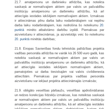
21.7. amatpersonu un darbinieku atlīdzība, kas noteikta
saskaņā ar normatīvajiem aktiem par valsts un pašvaldību
institūciju amatpersonu un darbinieku atlīdzību, kā arī
attiecīgās iestādes iekšējiem normatīvajiem aktiem. Izmaksas
ir attiecināmas pilnu darba laiku nodarbinātajiem vai nepilnu
darba laiku nodarbinātajiem, kas nodrošina šo noteikumu
20.
punktā
minēto atbalstāmo darbību izpildi. Piemaksas par
aizvietošanu ir attiecināmas, ja aizvietotājs veic šo noteikumu
20. punktā
minētās darbības;
21.8. Eiropas Savienības fondu tehniskās palīdzības projekta
vadības personāla atlīdzība ne vairāk kā 26 500
euro
gadā, kas
noteikta saskaņā ar normatīvajiem aktiem par valsts un
pašvaldību institūciju amatpersonu un darbinieku atlīdzību, kā
arī attiecīgās iestādes iekšējiem normatīvajiem aktiem,
pamatojoties uz darba tiesiskajām vai valsts civildienesta
attiecībām. Piemaksas par projekta vadības personāla
aizvietošanu var iekļaut projekta attiecināmajās izmaksās;
21.9. obligāto veselības pārbaužu, veselības apdrošināšanas
un redzes korekcijas līdzekļu izmaksas, kas noteiktas saskaņā
ar normatīvajiem aktiem par valsts un pašvaldību institūciju
amatpersonu un darbinieku atlīdzību, kā arī attiecīgās iestādes
iekšējiem normatīvajiem aktiem, darbiniekiem, kuriem tiek