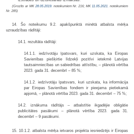
(Grozīts ar MK
28.05.2019.
noteikumiem Nr. 216; MK
11.05.2021.
noteikumiem
Nr. 285)
14. Šo noteikumu 9.2. apakšpunktā minētā atbalsta mērķa
uzraudzības rādītāji:
14.1. rezultāta rādītāji:
14.1.1. iedzīvotāju īpatsvars, kuri uzskata, ka Eiropas
Savienības piešķirtie līdzekļi pozitīvi ietekmē Latvijas
tautsaimniecības un sabiedrības attīstību, – plānotā vērtība
2023. gada 31. decembrī – 85 %;
14.1.2. iedzīvotāju īpatsvars, kuri uzskata, ka informācija
par Eiropas Savienības fondiem ir pieejama pietiekamā
apjomā, – plānotā vērtība 2023. gada 31. decembrī – 75 %;
14.2. iznākuma rādītājs – atbalstītie ikgadējie obligātie
publicitātes pasākumi – plānotā vērtība 2023. gada 31.
decembrī – 9 pasākumi.
15. 10.1.2. atbalsta mērķa ietvaros projekta iesniedzējs ir Eiropas