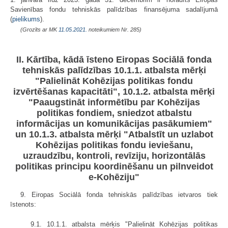
Savienības fondu tehniskās palīdzības finansējuma sadalījumā
(
pielikums
).
(Grozīts ar MK
11.05.2021.
noteikumiem Nr. 285)
II. Kārtība, kādā īsteno Eiropas Sociālā fonda
tehniskās palīdzības 10.1.1. atbalsta mērķi
"Palielināt Kohēzijas politikas fondu
izvērtēšanas kapacitāti", 10.1.2. atbalsta mērķi
"Paaugstināt informētību par Kohēzijas
politikas fondiem, sniedzot atbalstu
informācijas un komunikācijas pasākumiem"
un 10.1.3. atbalsta mērķi "Atbalstīt un uzlabot
Kohēzijas politikas fondu ieviešanu,
uzraudzību, kontroli, revīziju, horizontālās
politikas principu koordinēšanu un pilnveidot
e-Kohēziju"
9. Eiropas Sociālā fonda tehniskās palīdzības ietvaros tiek
īstenots:
9.1. 10.1.1. atbalsta mērķis "Palielināt Kohēzijas politikas