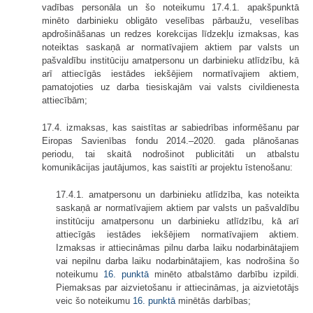
vadības personāla un šo noteikumu 17.4.1. apakšpunktā
minēto darbinieku obligāto veselības pārbaužu, veselības
apdrošināšanas un redzes korekcijas līdzekļu izmaksas, kas
noteiktas saskaņā ar normatīvajiem aktiem par valsts un
pašvaldību institūciju amatpersonu un darbinieku atlīdzību, kā
arī attiecīgās iestādes iekšējiem normatīvajiem aktiem,
pamatojoties uz darba tiesiskajām vai valsts civildienesta
attiecībām;
17.4. izmaksas, kas saistītas ar sabiedrības informēšanu par
Eiropas Savienības fondu 2014.–2020. gada plānošanas
periodu, tai skaitā nodrošinot publicitāti un atbalstu
komunikācijas jautājumos, kas saistīti ar projektu īstenošanu:
17.4.1. amatpersonu un darbinieku atlīdzība, kas noteikta
saskaņā ar normatīvajiem aktiem par valsts un pašvaldību
institūciju amatpersonu un darbinieku atlīdzību, kā arī
attiecīgās iestādes iekšējiem normatīvajiem aktiem.
Izmaksas ir attiecināmas pilnu darba laiku nodarbinātajiem
vai nepilnu darba laiku nodarbinātajiem, kas nodrošina šo
noteikumu
16. punktā
minēto atbalstāmo darbību izpildi.
Piemaksas par aizvietošanu ir attiecināmas, ja aizvietotājs
veic šo noteikumu
16. punktā
minētās darbības;