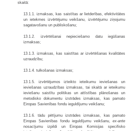
skaitā:
13.1.1. izmaksas, kas saistītas ar lietderības, efektivitātes
un ietekmes izvērtējumu veikšanu, izvērtējumu ziņojumu
sagatavošanu un publiskošanu;
13.1.2. izvērtēšanai nepieciešamo datu iegūšanas
izmaksas;
13.1.3. izmaksas, kas saistītas ar izvērtēšanas kvalitātes
uzraudzību;
13.1.4. tulkošanas izmaksas;
13.1.5. izvērtējumos izteikto ieteikumu ieviešanas un
ieviešanas uzraudzības izmaksas, tai skaitā ar ieteikumu
ieviešanu saistītu politikas un attīstības plānošanas un
metodisko dokumentu izstrādes izmaksas, kas pamato
Eiropas Savienības fondu ieguldījumu veikšanu;
13.1.6. tādu pētījumu izstrādes izmaksas, kas pamato
Eiropas Savienības fondu ieguldījumu veikšanu,
ex-ante
nosacījumu izpildi un Eiropas Komisijas specifisko