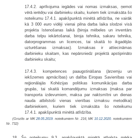
17.4.2. aprīkojuma iegādes vai nomas izmaksas, ņemot
vērā ierēdņu vai darbinieku skaitu, kuriem tiek izmaksāta šo
noteikumu 17.4.1. apakšpunktā minētā atlīdzība, ne vairāk
kā 3 000
euro
vidēji vienai pilna darba laika slodzei visā
projekta īstenošanas laikā (biroja mēbeles un inventārs
darba telpu iekārtošanai, biroja tehnika, sakaru tehnika,
datorprogrammas un licences, tai skaitā to ikgadējās
uzturēšanas izmaksas). Izmaksas ir attiecināmas
darbinieku skaitam, kas nepārsniedz projektā apstiprināto
darbinieku skaitu;
17.4.3. kompetences paaugstināšana (ārzemju un
iekšzemes apmācības) un dalība Eiropas Savienības vai
reģionālajās Kohēzijas politikas komunikācijas darba
grupās, tai skaitā komandējumu izmaksas (maksa par
transporta izdevumiem, maksa par naktsmītni un dienas
nauda atbilstoši vienas vienības izmaksu metodikai)
darbiniekiem, kuriem tiek izmaksāta šo noteikumu
17.4.1. apakšpunktā minētā atlīdzība.
(Grozīts ar MK
28.05.2019.
noteikumiem Nr. 216; MK
10.12.2020.
noteikumiem
Nr. 732)
18. Šo noteikumu 9.3. apakšpunktā minētā atbalsta mērķa