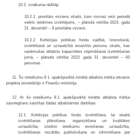
10.2. iznākuma rādītāji:
10.2.1. prioritāro virzienu skaits, kam vismaz reizi periodā
veikts ietekmes izvērtējums, – plānotā vērtība 2023. gada
31. decembrī – 9 prioritārie virzieni;
10.2.2. Kohēzijas politikas fondu vadībā, īstenošanā,
izvērtēšanā un uzraudzībā iesaistīto personu skaits, kas
saņēmušas atbalstu kapacitātes stiprināšanai izvērtēšanas
jomā, – plānotā vērtība 2023. gada 31. decembrī – 60
personas.
11. Šo noteikumu 9.1. apakšpunktā minētā atbalsta mērķa ietvaros
projekta iesniedzējs ir Finanšu ministrija.
12. Ar šo noteikumu 9.1. apakšpunktā minētā atbalsta mērķa
sasniegšanu saistītas šādas atbalstāmās darbības:
12.1. Kohēzijas politikas fondu izvērtēšana, tai skaitā
izvērtēšanas plānošana, organizēšana un kvalitātes
uzraudzība, izteikto ieteikumu ieviešanas uzraudzība,
izvērtēšanas rezultātu publiskošana un informēšana par