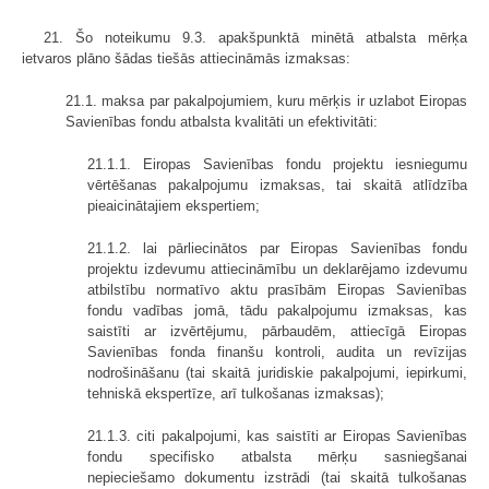
21. Šo noteikumu 9.3. apakšpunktā minētā atbalsta mērķa
ietvaros plāno šādas tiešās attiecināmās izmaksas:
21.1. maksa par pakalpojumiem, kuru mērķis ir uzlabot Eiropas
Savienības fondu atbalsta kvalitāti un efektivitāti:
21.1.1. Eiropas Savienības fondu projektu iesniegumu
vērtēšanas pakalpojumu izmaksas, tai skaitā atlīdzība
pieaicinātajiem ekspertiem;
21.1.2. lai pārliecinātos par Eiropas Savienības fondu
projektu izdevumu attiecināmību un deklarējamo izdevumu
atbilstību normatīvo aktu prasībām Eiropas Savienības
fondu vadības jomā, tādu pakalpojumu izmaksas, kas
saistīti ar izvērtējumu, pārbaudēm, attiecīgā Eiropas
Savienības fonda finanšu kontroli, audita un revīzijas
nodrošināšanu (tai skaitā juridiskie pakalpojumi, iepirkumi,
tehniskā ekspertīze, arī tulkošanas izmaksas);
21.1.3. citi pakalpojumi, kas saistīti ar Eiropas Savienības
fondu specifisko atbalsta mērķu sasniegšanai
nepieciešamo dokumentu izstrādi (tai skaitā tulkošanas