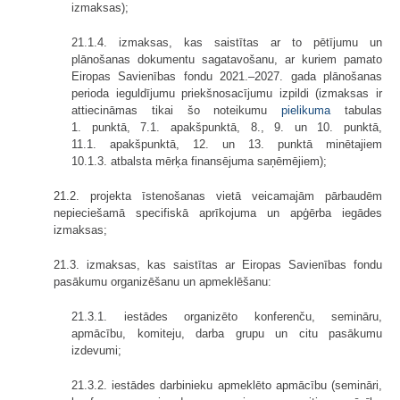
izmaksas);
21.1.4. izmaksas, kas saistītas ar to pētījumu un
plānošanas dokumentu sagatavošanu, ar kuriem pamato
Eiropas Savienības fondu 2021.–2027. gada plānošanas
perioda ieguldījumu priekšnosacījumu izpildi (izmaksas ir
attiecināmas tikai šo noteikumu
pielikuma
tabulas
1. punktā, 7.1. apakšpunktā, 8., 9. un 10. punktā,
11.1. apakšpunktā, 12. un 13. punktā minētajiem
10.1.3. atbalsta mērķa finansējuma saņēmējiem);
21.2. projekta īstenošanas vietā veicamajām pārbaudēm
nepieciešamā specifiskā aprīkojuma un apģērba iegādes
izmaksas;
21.3. izmaksas, kas saistītas ar Eiropas Savienības fondu
pasākumu organizēšanu un apmeklēšanu:
21.3.1. iestādes organizēto konferenču, semināru,
apmācību, komiteju, darba grupu un citu pasākumu
izdevumi;
21.3.2. iestādes darbinieku apmeklēto apmācību (semināri,