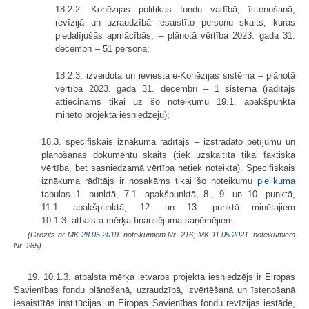
18.2.2. Kohēzijas politikas fondu vadībā, īstenošanā,
revīzijā un uzraudzībā iesaistīto personu skaits, kuras
piedalījušās apmācībās, – plānotā vērtība 2023. gada 31.
decembrī – 51 persona;
18.2.3. izveidota un ieviesta e-Kohēzijas sistēma – plānotā
vērtība 2023. gada 31. decembrī – 1 sistēma (rādītājs
attiecināms tikai uz šo noteikumu 19.1. apakšpunktā
minēto projekta iesniedzēju);
18.3. specifiskais iznākuma rādītājs – izstrādāto pētījumu un
plānošanas dokumentu skaits (tiek uzskaitīta tikai faktiskā
vērtība, bet sasniedzamā vērtība netiek noteikta). Specifiskais
iznākuma rādītājs ir nosakāms tikai šo noteikumu
pielikuma
tabulas 1. punktā, 7.1. apakšpunktā, 8., 9. un 10. punktā,
11.1. apakšpunktā, 12. un 13. punktā minētajiem
10.1.3. atbalsta mērķa finansējuma saņēmējiem.
(Grozīts ar MK
28.05.2019.
noteikumiem Nr. 216; MK
11.05.2021.
noteikumiem
Nr. 285)
19. 10.1.3. atbalsta mērķa ietvaros projekta iesniedzējs ir Eiropas
Savienības fondu plānošanā, uzraudzībā, izvērtēšanā un īstenošanā
iesaistītās institūcijas un Eiropas Savienības fondu revīzijas iestāde,