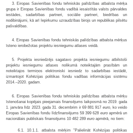
3. Eiropas Savienības fondu tehniskās palīdzības atbalsta mērķa
grupa ir Eiropas Savienības fondu vadībā iesaistītās valsts pārvaldes
iestādes, sadarbības partneri, sociālie partneri, biedrības un
nodibinājumi, kā arī Iepirkumu uzraudzības birojs un republikas pilsētu
pašvaldības.
4. Eiropas Savienības fondu tehniskās palīdzības atbalsta mērķus
īsteno ierobežotas projektu iesniegumu atlases veidā.
5. Projekta iesniedzējs sagatavo projekta iesniegumu atbilstoši
projektu iesniegumu atlases nolikumā noteiktajām prasībām un
noteiktajos termiņos elektroniski iesniedz to sadarbības iestādē,
izmantojot Kohēzijas politikas fondu vadības informācijas sistēmu
2014.–2020. gadam.
6. Eiropas Savienības fondu tehniskās palīdzības atbalsta mērķu
īstenošanai kopējais pieejamais finansējums laikposmā no 2019. gada
1. janvāra līdz 2023. gada 31. decembrim ir 69 881 917
euro
, ko veido
Eiropas Savienības fondu līdzfinansējums 59 399 628
euro
apmērā un
nacionālais publiskais finansējums 10 482 289
euro
apmērā, no tiem:
6.1. 10.1.1. atbalsta mērķim "Palielināt Kohēzijas politikas