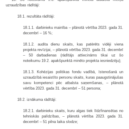
uzraudzības rādītāji:
18.1. rezultāta rādītāji:
18.1.1. darbinieku mainība – plānotā vērtība 2023. gada 31.
decembrī – 16 %;
18.1.2. audita dienu skaits, kas patērēts vidēji viena
projekta revīzijai, – plānotā vērtība 2023. gada 31. decembrī
– 50 darbadienas (rādītājs attiecināms tikai uz šo
noteikumu 19.2. apakšpunktā minēto projekta iesniedzēju);
18.1.3. Kohēzijas politikas fondu vadībā, īstenošanā un
uzraudzībā iesaistīto personu skaits, kuras paaugstinājušas
savu kompetenci pēc atbalsta saņemšanas, – plānotā
vērtība 2023. gada 31. decembrī – 51 persona;
18.2. iznākuma rādītāji:
18.2.1. darbinieku skaits, kuru algas tiek līdzfinansētas no
tehniskās palīdzības, – plānotā vērtība 2023. gada 31.
decembrī – 51 pilna laika slodze;