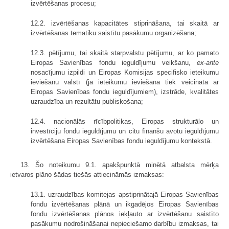
izvērtēšanas procesu;
12.2. izvērtēšanas kapacitātes stiprināšana, tai skaitā ar
izvērtēšanas tematiku saistītu pasākumu organizēšana;
12.3. pētījumu, tai skaitā starpvalstu pētījumu, ar ko pamato
Eiropas Savienības fondu ieguldījumu veikšanu,
ex-ante
nosacījumu izpildi un Eiropas Komisijas specifisko ieteikumu
ieviešanu valstī (ja ieteikumu ieviešana tiek veicināta ar
Eiropas Savienības fondu ieguldījumiem), izstrāde, kvalitātes
uzraudzība un rezultātu publiskošana;
12.4. nacionālās rīcībpolitikas, Eiropas strukturālo un
investīciju fondu ieguldījumu un citu finanšu avotu ieguldījumu
izvērtēšana Eiropas Savienības fondu ieguldījumu kontekstā.
13. Šo noteikumu 9.1. apakšpunktā minētā atbalsta mērķa
ietvaros plāno šādas tiešās attiecināmās izmaksas:
13.1. uzraudzības komitejas apstiprinātajā Eiropas Savienības
fondu izvērtēšanas plānā un ikgadējos Eiropas Savienības
fondu izvērtēšanas plānos iekļauto ar izvērtēšanu saistīto
pasākumu nodrošināšanai nepieciešamo darbību izmaksas, tai