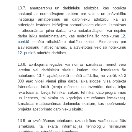
13.7. amatpersonu un darbinieku atlīdzība, kas noteikta
saskaņā ar normatīvajiem aktiem par valsts un pašvaldību
institūciju amatpersonu un darbinieku atlīdzību, kā arī
attiecīgās iestādes iekšējiem normatīvajiem aktiem. Izmaksas
ir attiecināmas pilnu darba laiku nodarbinātajiem vai nepilnu
darba laiku nodarbinātajiem, kas nodrošina šo noteikumu
12.
punktā
minēto atbalstāmo darbību izpildi. Piemaksas par
aizvietošanu ir attiecināmas, ja aizvietotājs veic šo noteikumu
12. punktā
minētās darbības;
13.8. aprīkojuma iegādes vai nomas izmaksas, ņemot vērā
ierēdņu vai darbinieku skaitu, kuriem tiek izmaksāta šo
noteikumu 13.7. apakšpunktā minētā atlīdzība, ne vairāk kā 3
000
euro
vidēji vienai pilna darba laika slodzei visā projekta
īstenošanas laikā (biroja mēbeles un inventārs darba telpu
iekārtošanai, biroja tehnika, sakaru tehnika, datorprogrammas
un licences, tai skaitā to ikgadējās uzturēšanas izmaksas).
Izmaksas ir attiecināmas darbinieku skaitam, kas nepārsniedz
projektā apstiprināto darbinieku skaitu;
13.9. ar izvērtēšanas ieteikumu uzraudzības vadību saistītās
izmaksas, tai skaitā informācijas tehnoloģiju risinājumu
izstrādes un uzturēšanas izmaksas.