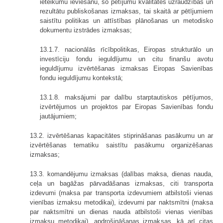
ieteikumu ieviešanu, šo pētījumu kvalitātes uzraudzības un
rezultātu publiskošanas izmaksas, tai skaitā ar pētījumiem
saistītu politikas un attīstības plānošanas un metodisko
dokumentu izstrādes izmaksas;
13.1.7. nacionālās rīcībpolitikas, Eiropas strukturālo un
investīciju fondu ieguldījumu un citu finanšu avotu
ieguldījumu izvērtēšanas izmaksas Eiropas Savienības
fondu ieguldījumu kontekstā;
13.1.8. maksājumi par dalību starptautiskos pētījumos,
izvērtējumos un projektos par Eiropas Savienības fondu
jautājumiem;
13.2. izvērtēšanas kapacitātes stiprināšanas pasākumu un ar
izvērtēšanas tematiku saistītu pasākumu organizēšanas
izmaksas;
13.3. komandējumu izmaksas (dalības maksa, dienas nauda,
ceļa un bagāžas pārvadāšanas izmaksas, citi transporta
izdevumi (maksa par transporta izdevumiem atbilstoši vienas
vienības izmaksu metodikai), izdevumi par naktsmītni (maksa
par naktsmītni un dienas nauda atbilstoši vienas vienības
izmaksu metodikai), apdrošināšanas izmaksas, kā arī citas