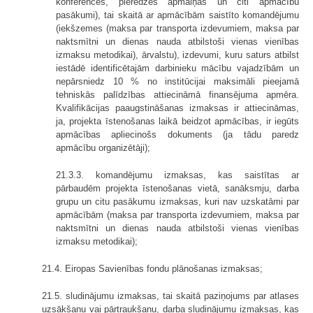
konferences, pieredzes apmaiņas un citi apmācību
pasākumi), tai skaitā ar apmācībām saistīto komandējumu
(iekšzemes (maksa par transporta izdevumiem, maksa par
naktsmītni un dienas nauda atbilstoši vienas vienības
izmaksu metodikai), ārvalstu), izdevumi, kuru saturs atbilst
iestādē identificētajām darbinieku mācību vajadzībām un
nepārsniedz 10 % no institūcijai maksimāli pieejamā
tehniskās palīdzības attiecināmā finansējuma apmēra.
Kvalifikācijas paaugstināšanas izmaksas ir attiecināmas,
ja, projekta īstenošanas laikā beidzot apmācības, ir iegūts
apmācības apliecinošs dokuments (ja tādu paredz
apmācību organizētāji);
21.3.3. komandējumu izmaksas, kas saistītas ar
pārbaudēm projekta īstenošanas vietā, sanāksmju, darba
grupu un citu pasākumu izmaksas, kuri nav uzskatāmi par
apmācībām (maksa par transporta izdevumiem, maksa par
naktsmītni un dienas nauda atbilstoši vienas vienības
izmaksu metodikai);
21.4. Eiropas Savienības fondu plānošanas izmaksas;
21.5. sludinājumu izmaksas, tai skaitā paziņojums par atlases
uzsākšanu vai pārtraukšanu, darba sludinājumu izmaksas, kas