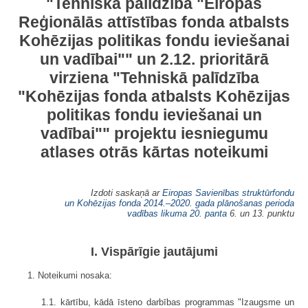
"Tehniskā palīdzība "Eiropas
Reģionālās attīstības fonda atbalsts
Kohēzijas politikas fondu ieviešanai
un vadībai"" un 2.12. prioritārā
virziena "Tehniskā palīdzība
"Kohēzijas fonda atbalsts Kohēzijas
politikas fondu ieviešanai un
vadībai"" projektu iesniegumu
atlases otrās kārtas noteikumi
Izdoti saskaņā ar
Eiropas Savienības struktūrfondu
un Kohēzijas fonda 2014.–2020. gada plānošanas perioda
vadības likuma
20. panta
6. un 13. punktu
I. Vispārīgie jautājumi
1. Noteikumi nosaka:
1.1. kārtību, kādā īsteno darbības programmas "Izaugsme un