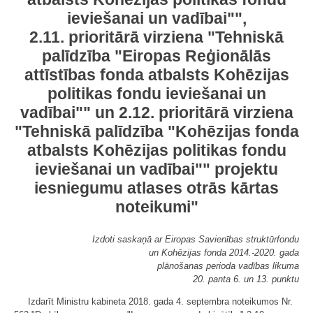
ieviešanai un vadībai"",
2.11. prioritārā virziena "Tehniskā
palīdzība "Eiropas Reģionālās
attīstības fonda atbalsts Kohēzijas
politikas fondu ieviešanai un
vadībai"" un 2.12. prioritārā virziena
"Tehniskā palīdzība "Kohēzijas fonda
atbalsts Kohēzijas politikas fondu
ieviešanai un vadībai"" projektu
iesniegumu atlases otrās kārtas
noteikumi"
Izdoti saskaņā ar Eiropas Savienības struktūrfondu
un Kohēzijas fonda 2014.-2020. gada
plānošanas perioda vadības likuma
20. panta 6. un 13. punktu
Izdarīt Ministru kabineta 2018. gada 4. septembra noteikumos Nr.