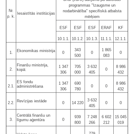
programmas "Izaugsme un
Nr.
nodarbinātība" specifiskā atbalsta
Iesaistītās institūcijas
p. k.
mērķiem
ESF
ESF
ESF
ERAF
KF
10.1.1.
10.1.2.
10.1.3.
11.1.1.
12.1.1.
343
1 865
Ekonomikas ministrija
1.
0
0
0
500
083
Finanšu ministrija,
1 347
705
3 632
8 986
2.
0
kopā:
306
000
405
432
ES fondu
1 347
690
8 986
2.1.
0
0
administrēšana
306
780
432
3 632
Revīzijas iestāde
2.2.
0
14 220
0
0
405
Centrālā finanšu un
939
7 248
6 602
15 045
3.
0
līgumu aģentūra
800
266
212
019
779