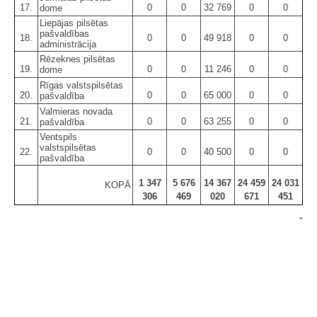
17.
0
0
32 769
0
0
dome
Liepājas pilsētas
pašvaldības
18.
0
0
49 918
0
0
administrācija
Rēzeknes pilsētas
19.
0
0
11 246
0
0
dome
Rīgas valstspilsētas
20.
0
0
65 000
0
0
pašvaldība
Valmieras novada
21.
0
0
63 255
0
0
pašvaldība
Ventspils
valstspilsētas
22.
0
0
40 500
0
0
pašvaldība
1 347
5 676
14 367
24 459
24 031
KOPĀ
306
469
020
671
451
"