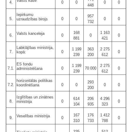
Valsts kase
4.
0
0
0
0
448
Iepirkumu
957
5.
0
0
0
0
uzraudzības birojs
732
168
1 163
Valsts kanceleja
6.
0
0
0
881
421
Labklājības ministrija,
1 199
363
2 275
7.
0
0
kopā:
239
200
612
ES fondu
1 199
2 275
7.1.
0
70 000
0
administrēšana
239
612
horizontālās politikas
293
7.2.
0
0
0
0
koordinēšana
200
Izglītības un zinātnes
614
206
4 296
8.
0
0
ministrija
104
935
323
167
176
1 412
Veselības ministrija
9.
0
0
310
733
788
235
512