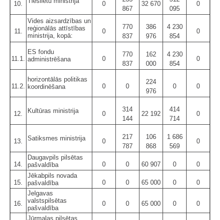
Tieslietu ministrija
10.
0
32 670
0
867
095
Vides aizsardzības un
770
386
4 230
reģionālās attīstības
11.
0
0
ministrija, kopā:
837
976
854
ES fondu
770
162
4 230
11.1.
0
0
administrēšana
837
000
854
horizontālās politikas
224
11.2.
0
0
0
0
koordinēšana
976
314
414
Kultūras ministrija
12.
0
22 192
0
144
714
217
106
1 686
Satiksmes ministrija
13.
0
0
787
868
569
Daugavpils pilsētas
14.
0
0
60 907
0
0
pašvaldība
Jēkabpils novada
15.
0
0
65 000
0
0
pašvaldība
Jelgavas
valstspilsētas
16.
0
0
65 000
0
0
pašvaldība
Jūrmalas pilsētas