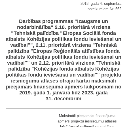
2018. gada 4. septembra
noteikumiem Nr. 562
Darbības programmas "Izaugsme un
nodarbinātība" 2.10. prioritārā virziena
"Tehniskā palīdzība "Eiropas Sociālā fonda
atbalsts Kohēzijas politikas fondu ieviešanai un
vadībai"", 2.11. prioritārā virziena "Tehniskā
palīdzība "Eiropas Reģionālās attīstības fonda
atbalsts Kohēzijas politikas fondu ieviešanai un
vadībai"" un 2.12. prioritārā virziena "Tehniskā
palīdzība "Kohēzijas fonda atbalsts Kohēzijas
politikas fondu ieviešanai un vadībai"" projektu
iesniegumu atlases otrajai kārtai maksimāli
pieejamais finansējuma apmērs laikposmam no
2019. gada 1. janvāra līdz 2023. gada
31. decembrim
Maksimāli pieejamais finansējuma
apmērs projektu iesniegumu atlases
euro
brīdī (
) dalījumā pa darbības