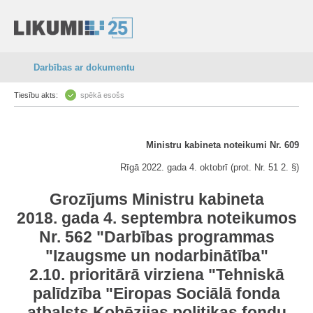
Darbības ar dokumentu
Tiesību akts:
spēkā esošs
Ministru kabineta noteikumi Nr. 609
Rīgā 2022. gada 4. oktobrī (prot. Nr. 51 2. §)
Grozījums Ministru kabineta
2018. gada 4. septembra noteikumos
Nr. 562 "Darbības programmas
"Izaugsme un nodarbinātība"
2.10. prioritārā virziena "Tehniskā
palīdzība "Eiropas Sociālā fonda
atbalsts Kohēzijas politikas fondu