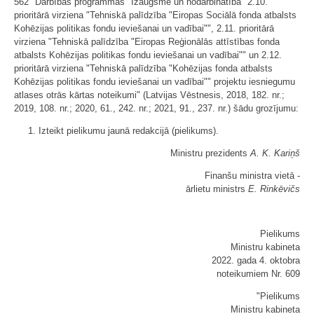
562 "Darbības programmas "Izaugsme un nodarbinātība" 2.10.
prioritārā virziena "Tehniskā palīdzība "Eiropas Sociālā fonda atbalsts
Kohēzijas politikas fondu ieviešanai un vadībai"", 2.11. prioritārā
virziena "Tehniskā palīdzība "Eiropas Reģionālās attīstības fonda
atbalsts Kohēzijas politikas fondu ieviešanai un vadībai"" un 2.12.
prioritārā virziena "Tehniskā palīdzība "Kohēzijas fonda atbalsts
Kohēzijas politikas fondu ieviešanai un vadībai"" projektu iesniegumu
atlases otrās kārtas noteikumi" (Latvijas Vēstnesis, 2018, 182. nr.;
2019, 108. nr.; 2020, 61., 242. nr.; 2021, 91., 237. nr.) šādu grozījumu:
1. Izteikt pielikumu jaunā redakcijā (pielikums).
Ministru prezidents
A. K. Kariņš
Finanšu ministra vietā -
ārlietu ministrs
E. Rinkēvičs
Pielikums
Ministru kabineta
2022. gada 4. oktobra
noteikumiem Nr. 609
"Pielikums
Ministru kabineta