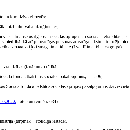
āte un kuri dzīvo ģimenēs;
ki, aizbildņi vai audžuģimenes;
valsts finansētus ilgstošas sociālās aprūpes un sociālās rehabilitācijas
 sabiedrībā, kā arī pilngadīgas personas ar garīga rakstura traucējumie
teikta smaga vai ļoti smaga invaliditāte (I vai II invaliditātes grupa).
uzraudzības (iznākuma) rādītāji:
ociālā fonda atbalstītus sociālos pakalpojumus, – 1 596;
as Sociālā fonda atbalstītos sociālās aprūpes pakalpojumus dzīvesvietā 
.10.2022.
noteikumiem Nr. 634)
istrija (turpmāk – atbildīgā iestāde).