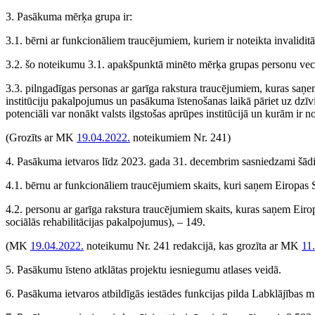
3. Pasākuma mērķa grupa ir:
3.1. bērni ar funkcionāliem traucējumiem, kuriem ir noteikta invalidit
3.2. šo noteikumu 3.1. apakšpunktā minēto mērķa grupas personu vecā
3.3. pilngadīgas personas ar garīga rakstura traucējumiem, kuras saņem 
institūciju pakalpojumus un pasākuma īstenošanas laikā pāriet uz dzīvi
potenciāli var nonākt valsts ilgstošas aprūpes institūcijā un kurām ir no
(Grozīts ar MK
19.04.2022.
noteikumiem Nr. 241)
4. Pasākuma ietvaros līdz 2023. gada 31. decembrim sasniedzami šādi 
4.1. bērnu ar funkcionāliem traucējumiem skaits, kuri saņem Eiropas S
4.2. personu ar garīga rakstura traucējumiem skaits, kuras saņem Eirop
sociālās rehabilitācijas pakalpojumus), – 149.
(MK
19.04.2022.
noteikumu Nr. 241 redakcijā, kas grozīta ar MK
11
5. Pasākumu īsteno atklātas projektu iesniegumu atlases veidā.
6. Pasākuma ietvaros atbildīgās iestādes funkcijas pilda Labklājības min