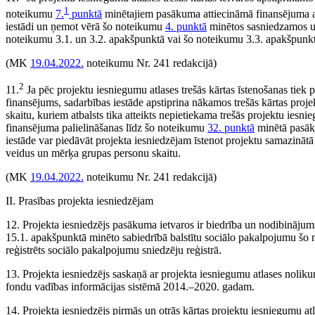
1
noteikumu
7.
punktā
minētajiem pasākuma attiecināmā finansējuma apm
iestādi un ņemot vērā šo noteikumu
4. punktā
minētos sasniedzamos uzr
noteikumu 3.1. un 3.2. apakšpunktā vai šo noteikumu 3.3. apakšpunk
(MK
19.04.2022.
noteikumu Nr. 241 redakcijā)
2
11.
Ja pēc projektu iesniegumu atlases trešās kārtas īstenošanas tiek 
finansējums, sadarbības iestāde apstiprina nākamos trešās kārtas proj
skaitu, kuriem atbalsts tika atteikts nepietiekama trešās projektu ies
finansējuma palielināšanas līdz šo noteikumu
32. punktā
minētā pasāku
iestāde var piedāvāt projekta iesniedzējam īstenot projektu samazin
veidus un mērķa grupas personu skaitu.
(MK
19.04.2022.
noteikumu Nr. 241 redakcijā)
II. Prasības projekta iesniedzējam
12. Projekta iesniedzējs pasākuma ietvaros ir biedrība un nodibinājum
15.1. apakšpunktā minēto sabiedrībā balstītu sociālo pakalpojumu š
reģistrēts sociālo pakalpojumu sniedzēju reģistrā.
13. Projekta iesniedzējs saskaņā ar projekta iesniegumu atlases nolik
fondu vadības informācijas sistēmā 2014.–2020. gadam.
14. Projekta iesniedzējs pirmās un otrās kārtas projektu iesniegumu at