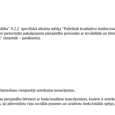
ba" 9.2.2. specifiskā atbalsta mērķa "Palielināt kvalitatīvu institucion
dei pietuvinātu pakalpojumu pieejamību personām ar invaliditāti un bēr
a" (turpmāk – pasākums);
a īstenošanu vienpusējā uzteikuma nosacījumus.
umu pieejamību bērniem ar funkcionāliem traucējumiem, kuriem ir noteik
, lai pilnveidotu viņu sociālās prasmes un uzlabotu funkcionālās spējas.