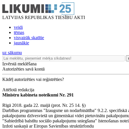
LATVIJAS REPUBLIKAS TIESĪBU AKTI
veidi
tēmas
visvairāk skatītie
jaunākie
uz sākumu
Izvērstā meklēšana
Autorizēties savā kontā
Kādēļ autorizēties vai reģistrēties?
Attēlotā redakcija
Ministru kabineta noteikumi Nr. 291
Rīgā 2018. gada 22. maijā (prot. Nr. 25 14. §)
Darbības programmas "Izaugsme un nodarbinātība" 9.2.2. specifiskā atba
pakalpojumu dzīvesvietā un ģimeniskai videi pietuvinātu pakalpojumu
"Sabiedrībā balstītu sociālo pakalpojumu sniegšana" īstenošanas note
Izdoti saskaņā ar Eiropas Savienības struktūrfondu