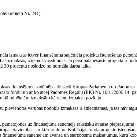
oteikumiem Nr. 241)
nāla izmaksas ietver finansējuma saņēmēja projekta īstenošanas person
as izmaksas, izņemot virsstundas. Ja personāla iesaiste projektā ir nod
 kā 30 procentu noslodze no normāla darba laika.
aksas finansējuma saņēmējs atbilstoši Eiropas Parlamenta un Padomes
ciālo fondu un ar ko atceļ Padomes Regulu (EK) Nr. 1081/2006 14. pa
nktā minētajām izmaksām kā vienu izmaksu pozīciju.
pievienotās vērtības nodokļa izmaksas ir attiecināmas, ja tās nav atg
e, pamatojoties uz finansējuma saņēmēja rakstisku avansa pieprasījumu
Eiropas Savienības struktūrfondu un Kohēzijas fonda projektu īstenošan
ina finansējuma saņēmējam avansa un starpposma maksājumus, kuru k