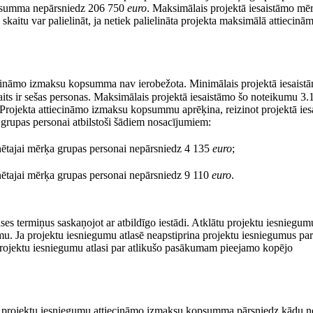
opsumma nepārsniedz 206 750
euro
. Maksimālais projektā iesaistāmo mē
kaitu var palielināt, ja netiek palielināta projekta maksimālā attiecinā
iecināmo izmaksu kopsumma nav ierobežota. Minimālais projektā iesaist
ts ir sešas personas. Maksimālais projektā iesaistāmo šo noteikumu 3.1
Projekta attiecināmo izmaksu kopsummu aprēķina, reizinot projektā iesa
grupas personai atbilstoši šādiem nosacījumiem:
nētajai mērķa grupas personai nepārsniedz 4 135
euro
;
nētajai mērķa grupas personai nepārsniedz 9 110
euro
.
ases termiņus saskaņojot ar atbildīgo iestādi. Atklātu projektu iesniegumu
. Ja projektu iesniegumu atlasē neapstiprina projektu iesniegumus par
ojektu iesniegumu atlasi par atlikušo pasākumam pieejamo kopējo
āmo projektu iesniegumu attiecināmo izmaksu kopsumma pārsniedz kādu n