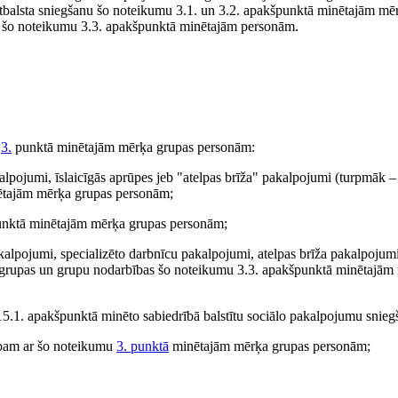
 atbalsta sniegšanu šo noteikumu 3.1. un 3.2. apakšpunktā minētajām mē
u šo noteikumu 3.3. apakšpunktā minētajām personām.
u
3.
punktā minētajām mērķa grupas personām:
kalpojumi, īslaicīgās aprūpes jeb "atelpas brīža" pakalpojumi (turpmāk –
nētajām mērķa grupas personām;
špunktā minētajām mērķa grupas personām;
kalpojumi, specializēto darbnīcu pakalpojumi, atelpas brīža pakalpojumi
lsta grupas un grupu nodarbības šo noteikumu 3.3. apakšpunktā minētajām
5.1. apakšpunktā minēto sabiedrībā balstītu sociālo pakalpojumu snieg
rbam ar šo noteikumu
3. punktā
minētajām mērķa grupas personām;