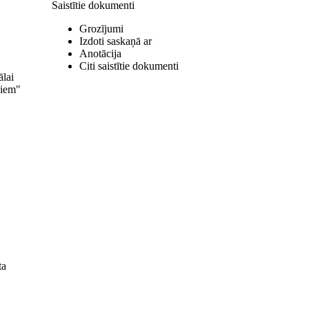
Saistītie dokumenti
Grozījumi
Izdoti saskaņā ar
Anotācija
Citi saistītie dokumenti
ālai
niem"
ta