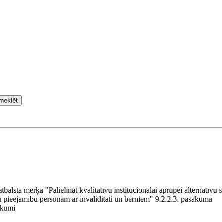
meklēt
lsta mērķa "Palielināt kvalitatīvu institucionālai aprūpei alternatīvu 
 pieejamību personām ar invaliditāti un bērniem" 9.2.2.3. pasākuma
ikumi