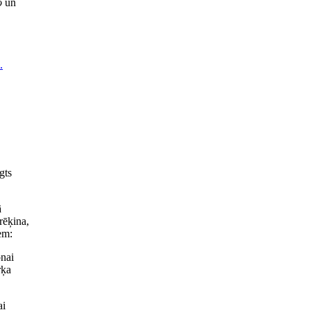
o
un
.
gts
ā
rēķina,
em:
onai
rķa
ai