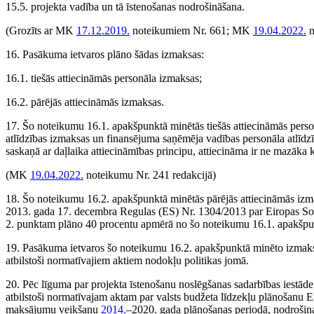
15.5. projekta vadība un tā īstenošanas nodrošināšana.
(Grozīts ar MK
17.12.2019.
noteikumiem Nr. 661; MK
19.04.2022.
n
16. Pasākuma ietvaros plāno šādas izmaksas:
16.1. tiešās attiecināmās personāla izmaksas;
16.2. pārējās attiecināmās izmaksas.
17. Šo noteikumu 16.1. apakšpunktā minētās tiešās attiecināmās perso
atlīdzības izmaksas un finansējuma saņēmēja vadības personāla atlīdzīb
saskaņā ar daļlaika attiecināmības principu, attiecināma ir ne mazāka
(MK
19.04.2022.
noteikumu Nr. 241 redakcijā)
18. Šo noteikumu 16.2. apakšpunktā minētās pārējās attiecināmās izm
2013. gada 17. decembra Regulas (ES) Nr. 1304/2013 par Eiropas So
2. punktam plāno 40 procentu apmērā no šo noteikumu 16.1. apakšpu
19. Pasākuma ietvaros šo noteikumu 16.2. apakšpunktā minēto izmaksu 
atbilstoši normatīvajiem aktiem nodokļu politikas jomā.
20. Pēc līguma par projekta īstenošanu noslēgšanas sadarbības iestād
atbilstoši normatīvajam aktam par valsts budžeta līdzekļu plānošanu 
maksājumu veikšanu
2014.
–2020. gada plānošanas periodā, nodroš