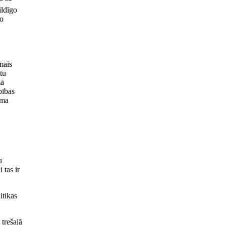
ildīgo
šo
mais
tu
mā
bības
uma
u
tas ir
itikas
 trešajā