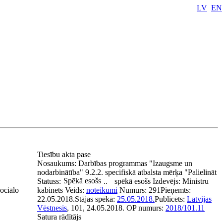
LV
EN
Tiesību akta pase
Nosaukums:
Darbības programmas "Izaugsme un
nodarbinātība" 9.2.2. specifiskā atbalsta mērķa "Palielināt
Spēkā esošs
Statuss:
..
spēkā esošs
Izdevējs:
Ministru
sociālo
kabinets
Veids:
noteikumi
Numurs:
291
Pieņemts:
22.05.2018.
Stājas spēkā:
25.05.2018.
Publicēts:
Latvijas
Vēstnesis
, 101, 24.05.2018.
OP numurs:
2018/101.11
Satura rādītājs