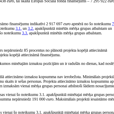
3 438
euro
, tai skaitā Eiropas Sociālā fonda finansējums – 7 295 922
eur
cināmo finansējumu indikatīvi 2 917 697
euro
apmērā no šo noteikumu
7
 noteikumu
3.1.
un
3.2.
apakšpunktā minētās mērķa grupas atbalstam un
šo noteikumu
3.3.
apakšpunktā minētās mērķa grupas atbalstam.
rs nepārsniedz 85 procentus no plānotā projekta kopējā attiecināmā
jekta kopējā attiecināmā finansējuma.
teikumos minētajām izmaksu pozīcijām un ir radušās no dienas, kad noslē
imālā attiecināmo izmaksu kopsumma nav ierobežota. Minimālais projekt
u skaits ir sešas personas. Projekta attiecināmo izmaksu kopsummu ap
ajām izmaksām vienai mērķa grupas personai atbilstoši šādiem nosacījumi
ksas vienai šo noteikumu 3.1. apakšpunktā minētajai mērķa grupas pers
opsumma nepārsniedz 191 000
euro
. Maksimālais projektā iesaistāmo mē
sas vienai šo noteikumu 3.1. apakšpunktā minētajai mērķa grupas person