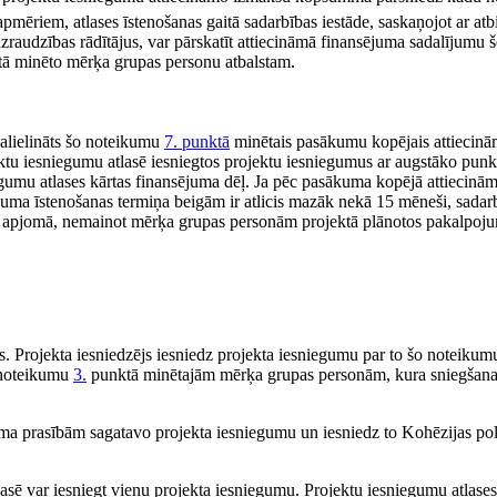
ēriem, atlases īstenošanas gaitā sadarbības iestāde, saskaņojot ar atb
audzības rādītājus, var pārskatīt attiecināmā finansējuma sadalījumu 
tā minēto mērķa grupas personu atbalstam.
palielināts šo noteikumu
7. punktā
minētais pasākumu kopējais attiecinā
ektu iesniegumu atlasē iesniegtos projektu iesniegumus ar augstāko punk
niegumu atlases kārtas finansējuma dēļ. Ja pēc pasākuma kopējā attiecinā
ma īstenošanas termiņa beigām ir atlicis mazāk nekā 15 mēneši, sadar
ātā apjomā, nemainot mērķa grupas personām projektā plānotos pakalpoj
s. Projekta iesniedzējs iesniedz projekta iesniegumu par to šo noteikum
o noteikumu
3.
punktā minētajām mērķa grupas personām, kura sniegšanai 
uma prasībām sagatavo projekta iesniegumu un iesniedz to Kohēzijas pol
lasē var iesniegt vienu projekta iesniegumu. Projektu iesniegumu atlases