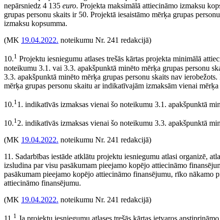
nepārsniedz 4 135
euro
. Projekta maksimālā attiecināmo izmaksu k
grupas personu skaits ir 50. Projektā iesaistāmo mērķa grupas personu s
izmaksu kopsumma.
(MK
19.04.2022.
noteikumu Nr. 241 redakcijā)
1
10.
Projektu iesniegumu atlases trešās kārtas projekta minimālā att
noteikumu 3.1. vai 3.3. apakšpunktā minēto mērķa grupas personu skai
3.3. apakšpunktā minēto mērķa grupas personu skaits nav ierobežots. 
mērķa grupas personu skaitu ar indikatīvajām izmaksām vienai mērķa 
1
10.
1. indikatīvās izmaksas vienai šo noteikumu 3.1. apakšpunktā mi
1
10.
2. indikatīvās izmaksas vienai šo noteikumu 3.3. apakšpunktā mi
(MK
19.04.2022.
noteikumu Nr. 241 redakcijā)
11. Sadarbības iestāde atklātu projektu iesniegumu atlasi organizē, atl
izsludina par visu pasākumam pieejamo kopējo attiecināmo finansējumu
pasākumam pieejamo kopējo attiecināmo finansējumu, rīko nākamo pr
attiecināmo finansējumu.
(MK
19.04.2022.
noteikumu Nr. 241 redakcijā)
1
11.
Ja projektu iesniegumu atlases trešās kārtas ietvaros apstiprin