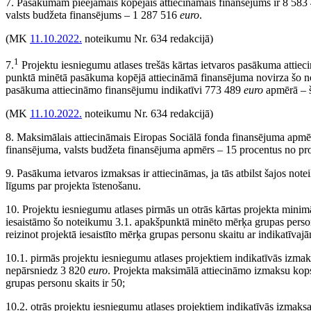
7. Pasākumam pieejamais kopējais attiecināmais finansējums ir 8 58
valsts budžeta finansējums – 1 287 516
euro
.
(MK
11.10.2022.
noteikumu Nr. 634 redakcijā)
1
7.
Projektu iesniegumu atlases trešās kārtas ietvaros pasākuma attie
punktā minētā pasākuma kopējā attiecināmā finansējuma novirza šo
pasākuma attiecināmo finansējumu indikatīvi 773 489
euro
apmērā – 
(MK
11.10.2022.
noteikumu Nr. 634 redakcijā)
8. Maksimālais attiecināmais Eiropas Sociālā fonda finansējuma apmē
finansējuma, valsts budžeta finansējuma apmērs – 15 procentus no pro
9. Pasākuma ietvaros izmaksas ir attiecināmas, ja tās atbilst šajos no
līgums par projekta īstenošanu.
10. Projektu iesniegumu atlases pirmās un otrās kārtas projekta min
iesaistāmo šo noteikumu 3.1. apakšpunktā minēto mērķa grupas person
reizinot projektā iesaistīto mērķa grupas personu skaitu ar indikatīv
10.1. pirmās projektu iesniegumu atlases projektiem indikatīvās izma
nepārsniedz 3 820
euro
. Projekta maksimālā attiecināmo izmaksu k
grupas personu skaits ir 50;
10.2. otrās projektu iesniegumu atlases projektiem indikatīvās izmak