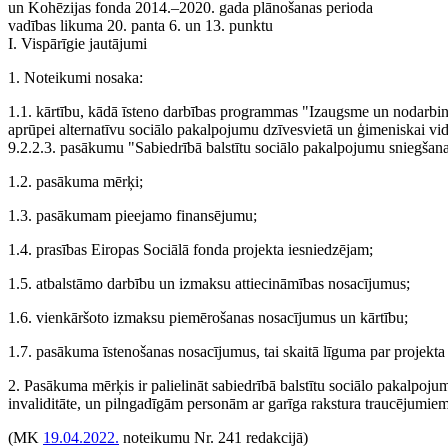
un Kohēzijas fonda 2014.–2020. gada plānošanas perioda
vadības likuma 20. panta 6. un 13. punktu
I. Vispārīgie jautājumi
1. Noteikumi nosaka:
1.1. kārtību, kādā īsteno darbības programmas "Izaugsme un nodarbinātī
aprūpei alternatīvu sociālo pakalpojumu dzīvesvietā un ģimeniskai vi
9.2.2.3. pasākumu "Sabiedrībā balstītu sociālo pakalpojumu sniegšan
1.2. pasākuma mērķi;
1.3. pasākumam pieejamo finansējumu;
1.4. prasības Eiropas Sociālā fonda projekta iesniedzējam;
1.5. atbalstāmo darbību un izmaksu attiecināmības nosacījumus;
1.6. vienkāršoto izmaksu piemērošanas nosacījumus un kārtību;
1.7. pasākuma īstenošanas nosacījumus, tai skaitā līguma par projekt
2. Pasākuma mērķis ir palielināt sabiedrībā balstītu sociālo pakalpoj
invaliditāte, un pilngadīgām personām ar garīga rakstura traucējumiem
(MK
19.04.2022.
noteikumu Nr. 241 redakcijā)