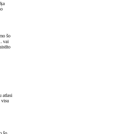
rķa
mo
āmo šo
. vai
istīto
 atlasi
 visu
o šo