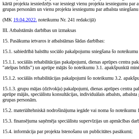
kārtā projekta iesniedzējs var iesniegt vienu projekta iesniegumu par
grupas personām un vienu projekta iesniegumu par atbalsta sniegšan
(MK
19.04.2022.
noteikumu Nr. 241 redakcijā)
III. Atbalstāmās darbības un izmaksas
15. Pasākuma ietvaros ir atbalstāmas šādas darbības:
15.1. sabiedrībā balstītu sociālo pakalpojumu sniegšana šo noteikum
15.1.1. sociālās rehabilitācijas pakalpojumi, dienas aprūpes centra pa
"atelpas brīdis") un aprūpe mājās šo noteikumu 3.1. apakšpunktā mi
15.1.2. sociālās rehabilitācijas pakalpojumi šo noteikumu 3.2. apak
15.1.3. grupu mājas (dzīvokļa) pakalpojumi, dienas aprūpes centra pa
aprūpe mājās, speciālistu konsultācijas, individuālais atbalsts, atba
grupas personām.
15.2. materiāltehniskā nodrošinājuma iegāde vai noma šo noteikumu 1
15.3. finansējuma saņēmēja speciālistu supervīzijas un apmācības da
15.4. informācija par projekta īstenošanu un publicitātes pasākumi;