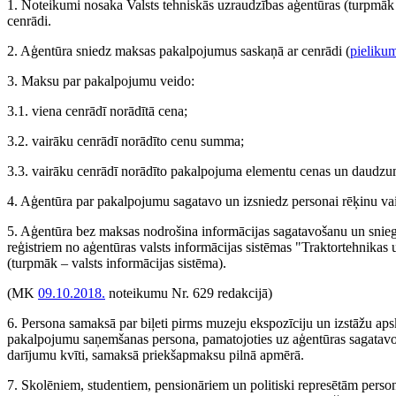
1. Noteikumi nosaka Valsts tehniskās uzraudzības aģentūras (turpmā
cenrādi.
2. Aģentūra sniedz maksas pakalpojumus saskaņā ar cenrādi (
pieliku
3. Maksu par pakalpojumu veido:
3.1. viena cenrādī norādītā cena;
3.2. vairāku cenrādī norādīto cenu summa;
3.3. vairāku cenrādī norādīto pakalpojuma elementu cenas un daudz
4. Aģentūra par pakalpojumu sagatavo un izsniedz personai rēķinu vai
5. Aģentūra bez maksas nodrošina informācijas sagatavošanu un snieg
reģistriem no aģentūras valsts informācijas sistēmas "Traktortehnikas u
(turpmāk – valsts informācijas sistēma).
(MK
09.10.2018.
noteikumu Nr. 629 redakcijā)
6. Persona samaksā par biļeti pirms muzeju ekspozīciju un izstāžu aps
pakalpojumu saņemšanas persona, pamatojoties uz aģentūras sagatavoto 
darījumu kvīti, samaksā priekšapmaksu pilnā apmērā.
7. Skolēniem, studentiem, pensionāriem un politiski represētām person