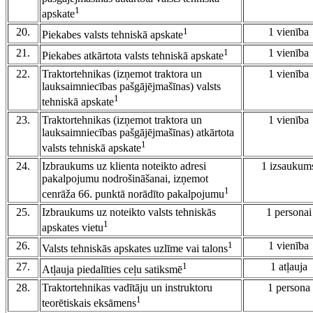
1
apskate
20.
1
1 vienība
Piekabes valsts tehniskā apskate
21.
1
1 vienība
Piekabes atkārtota valsts tehniskā apskate
22.
Traktortehnikas (izņemot traktora un
1 vienība
lauksaimniecības pašgājējmašīnas) valsts
1
tehniskā apskate
23.
Traktortehnikas (izņemot traktora un
1 vienība
lauksaimniecības pašgājējmašīnas) atkārtota
1
valsts tehniskā apskate
24.
Izbraukums uz klienta noteikto adresi
1 izsaukum
pakalpojumu nodrošināšanai, izņemot
1
cenrāža 66. punktā norādīto pakalpojumu
25.
Izbraukums uz noteikto valsts tehniskās
1 personai
1
apskates vietu
26.
1
1 vienība
Valsts tehniskās apskates uzlīme vai talons
27.
1
1 atļauja
Atļauja piedalīties ceļu satiksmē
28.
Traktortehnikas vadītāju un instruktoru
1 persona
1
teorētiskais eksāmens