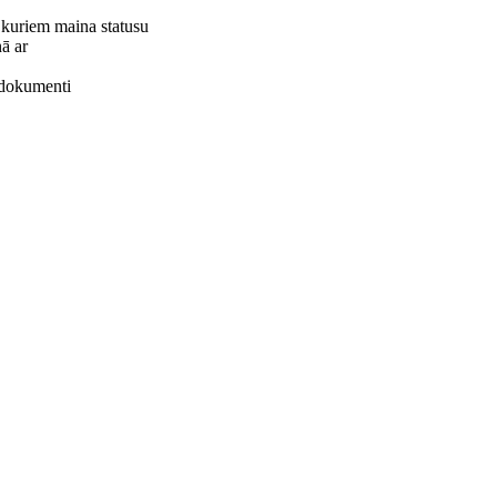
, kuriem maina statusu
ņā ar
e dokumenti