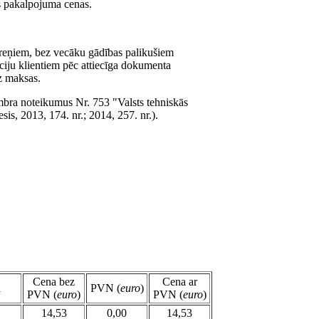
s pakalpojuma cenas.
reņiem, bez vecāku gādības palikušiem
tūciju klientiem pēc attiecīga dokumenta
z maksas.
mbra noteikumus Nr. 753 "Valsts tehniskās
s, 2013, 174. nr.; 2014, 257. nr.).
Cena bez
Cena ar
a
PVN (
euro
)
PVN (
euro
)
PVN (
euro
)
14,53
0,00
14,53