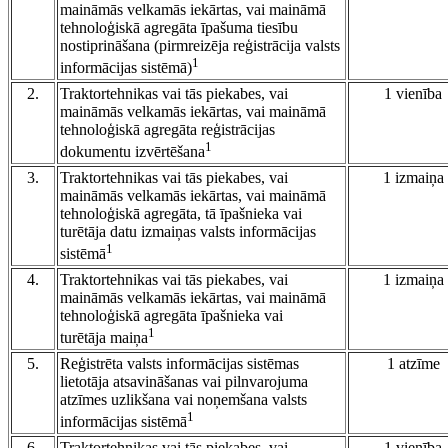
maināmās velkamās iekārtas, vai maināmā
tehnoloģiskā agregāta īpašuma tiesību
nostiprināšana (pirmreizēja reģistrācija valsts
1
informācijas sistēmā)
2.
Traktortehnikas vai tās piekabes, vai
1 vienība
maināmās velkamās iekārtas, vai maināmā
tehnoloģiskā agregāta reģistrācijas
1
dokumentu izvērtēšana
3.
Traktortehnikas vai tās piekabes, vai
1 izmaiņa
maināmās velkamās iekārtas, vai maināmā
tehnoloģiskā agregāta, tā īpašnieka vai
turētāja datu izmaiņas valsts informācijas
1
sistēmā
4.
Traktortehnikas vai tās piekabes, vai
1 izmaiņa
maināmās velkamās iekārtas, vai maināmā
tehnoloģiskā agregāta īpašnieka vai
1
turētāja maiņa
5.
Reģistrēta valsts informācijas sistēmas
1 atzīme
lietotāja atsavināšanas vai pilnvarojuma
atzīmes uzlikšana vai noņemšana valsts
1
informācijas sistēmā
6.
Traktortehnikas vai tās piekabes, vai
1 vienība