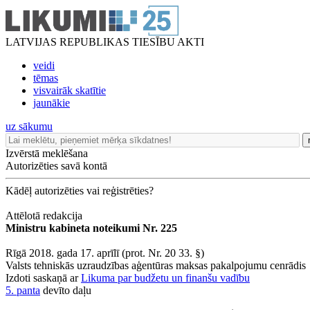
LATVIJAS REPUBLIKAS TIESĪBU AKTI
veidi
tēmas
visvairāk skatītie
jaunākie
uz sākumu
Izvērstā meklēšana
Autorizēties savā kontā
Kādēļ autorizēties vai reģistrēties?
Attēlotā redakcija
Ministru kabineta noteikumi Nr. 225
Rīgā 2018. gada 17. aprīlī (prot. Nr. 20 33. §)
Valsts tehniskās uzraudzības aģentūras maksas pakalpojumu cenrādis
Izdoti saskaņā ar
Likuma par budžetu un finanšu vadību
5. panta
devīto daļu