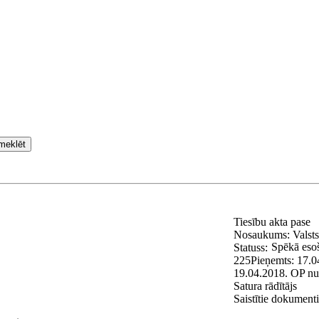
meklēt
Tiesību akta pase
Nosaukums:
Valst
Spēkā eso
Statuss:
225
Pieņemts:
17.0
19.04.2018.
OP nu
Satura rādītājs
Saistītie dokumenti