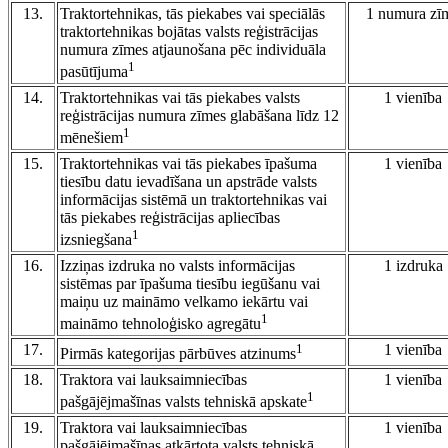
13.
Traktortehnikas, tās piekabes vai speciālās
1 numura zī
traktortehnikas bojātas valsts reģistrācijas
numura zīmes atjaunošana pēc individuāla
1
pasūtījuma
14.
Traktortehnikas vai tās piekabes valsts
1 vienība
reģistrācijas numura zīmes glabāšana līdz 12
1
mēnešiem
15.
Traktortehnikas vai tās piekabes īpašuma
1 vienība
tiesību datu ievadīšana un apstrāde valsts
informācijas sistēmā un traktortehnikas vai
tās piekabes reģistrācijas apliecības
1
izsniegšana
16.
Izziņas izdruka no valsts informācijas
1 izdruka
sistēmas par īpašuma tiesību iegūšanu vai
maiņu uz maināmo velkamo iekārtu vai
1
maināmo tehnoloģisko agregātu
17.
1
1 vienība
Pirmās kategorijas pārbūves atzinums
18.
Traktora vai lauksaimniecības
1 vienība
1
pašgājējmašīnas valsts tehniskā apskate
19.
Traktora vai lauksaimniecības
1 vienība
pašgājējmašīnas atkārtota valsts tehniskā