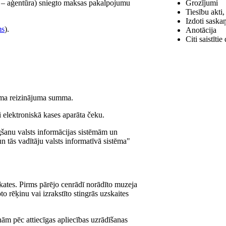
k – aģentūra) sniegto maksas pakalpojumu
Grozījumi
Tiesību akti
Izdoti saska
ms
).
Anotācija
Citi saistīti
uma reizinājuma summa.
 elektroniskā kases aparāta čeku.
šanu valsts informācijas sistēmām un
n tās vadītāju valsts informatīvā sistēma"
kates. Pirms pārējo cenrādī norādīto muzeja
rēķinu vai izrakstīto stingrās uzskaites
ām pēc attiecīgas apliecības uzrādīšanas