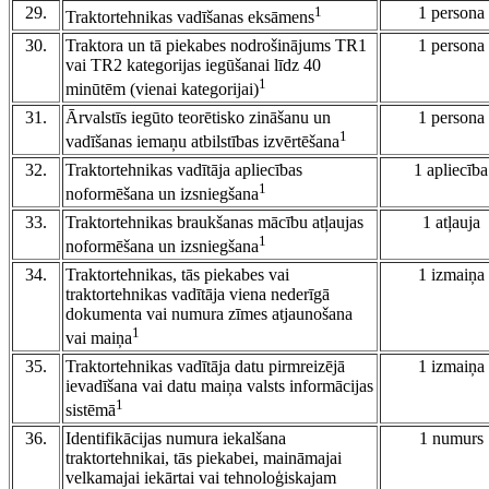
29.
1
1 persona
Traktortehnikas vadīšanas eksāmens
30.
Traktora un tā piekabes nodrošinājums TR1
1 persona
vai TR2 kategorijas iegūšanai līdz 40
1
minūtēm (vienai kategorijai)
31.
Ārvalstīs iegūto teorētisko zināšanu un
1 persona
1
vadīšanas iemaņu atbilstības izvērtēšana
32.
Traktortehnikas vadītāja apliecības
1 apliecība
1
noformēšana un izsniegšana
33.
Traktortehnikas braukšanas mācību atļaujas
1 atļauja
1
noformēšana un izsniegšana
34.
Traktortehnikas, tās piekabes vai
1 izmaiņa
traktortehnikas vadītāja viena nederīgā
dokumenta vai numura zīmes atjaunošana
1
vai maiņa
35.
Traktortehnikas vadītāja datu pirmreizējā
1 izmaiņa
ievadīšana vai datu maiņa valsts informācijas
1
sistēmā
36.
Identifikācijas numura iekalšana
1 numurs
traktortehnikai, tās piekabei, maināmajai
velkamajai iekārtai vai tehnoloģiskajam