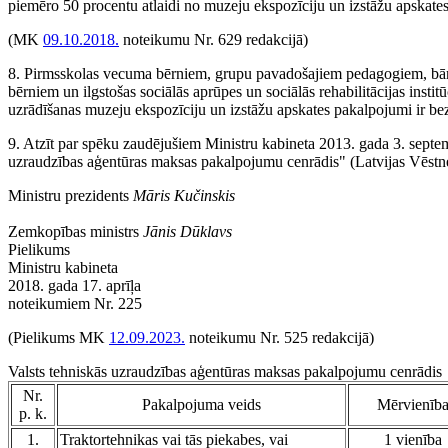
piemēro 50 procentu atlaidi no muzeju ekspozīciju un izstāžu apskate
(MK
09.10.2018.
noteikumu Nr. 629 redakcijā)
8. Pirmsskolas vecuma bērniem, grupu pavadošajiem pedagogiem, bā
bērniem un ilgstošas sociālās aprūpes un sociālās rehabilitācijas insti
uzrādīšanas muzeju ekspozīciju un izstāžu apskates pakalpojumi ir be
9. Atzīt par spēku zaudējušiem Ministru kabineta 2013. gada 3. septe
uzraudzības aģentūras maksas pakalpojumu cenrādis" (Latvijas Vēstnesi
Ministru prezidents
Māris Kučinskis
Zemkopības ministrs
Jānis Dūklavs
Pielikums
Ministru kabineta
2018. gada 17. aprīļa
noteikumiem Nr. 225
(Pielikums MK
12.09.2023.
noteikumu Nr. 525 redakcijā)
Valsts tehniskās uzraudzības aģentūras maksas pakalpojumu cenrādis
Nr.
Pakalpojuma veids
Mērvienīb
p. k.
1.
Traktortehnikas vai tās piekabes, vai
1 vienība