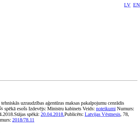
LV
EN
s tehniskās uzraudzības aģentūras maksas pakalpojumu cenrādis
šs
spēkā esošs
Izdevējs:
Ministru kabinets
Veids:
noteikumi
Numurs:
4.2018.
Stājas spēkā:
20.04.2018.
Publicēts:
Latvijas Vēstnesis
, 78,
murs:
2018/78.11