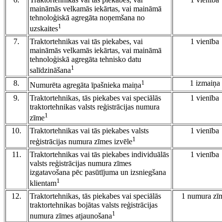
maināmās velkamās iekārtas, vai maināmā
tehnoloģiskā agregāta noņemšana no
1
uzskaites
7.
Traktortehnikas vai tās piekabes, vai
1 vienība
maināmās velkamās iekārtas, vai maināmā
tehnoloģiskā agregāta tehnisko datu
1
salīdzināšana
8.
1
1 izmaiņa
Numurēta agregāta īpašnieka maiņa
9.
Traktortehnikas, tās piekabes vai speciālās
1 vienība
traktortehnikas valsts reģistrācijas numura
1
zīme
10.
Traktortehnikas vai tās piekabes valsts
1 vienība
1
reģistrācijas numura zīmes izvēle
11.
Traktortehnikas vai tās piekabes individuālās
1 vienība
valsts reģistrācijas numura zīmes
izgatavošana pēc pasūtījuma un izsniegšana
1
klientam
12.
Traktortehnikas, tās piekabes vai speciālās
1 numura zī
traktortehnikas bojātas valsts reģistrācijas
1
numura zīmes atjaunošana