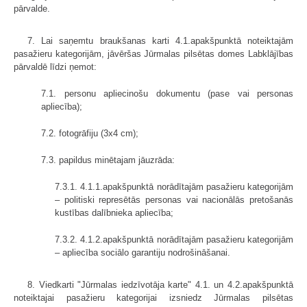
pārvalde.
7. Lai saņemtu braukšanas karti 4.1.apakšpunktā noteiktajām
pasažieru kategorijām, jāvēršas Jūrmalas pilsētas domes Labklājības
pārvaldē līdzi ņemot:
7.1. personu apliecinošu dokumentu (pase vai personas
apliecība);
7.2. fotogrāfiju (3x4 cm);
7.3. papildus minētajam jāuzrāda:
7.3.1. 4.1.1.apakšpunktā norādītajām pasažieru kategorijām
– politiski represētās personas vai nacionālās pretošanās
kustības dalībnieka apliecība;
7.3.2. 4.1.2.apakšpunktā norādītajām pasažieru kategorijām
– apliecība sociālo garantiju nodrošināšanai.
8. Viedkarti "Jūrmalas iedzīvotāja karte" 4.1. un 4.2.apakšpunktā
noteiktajai pasažieru kategorijai izsniedz Jūrmalas pilsētas