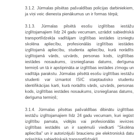
3.1.2. Jūrmalas pilsētas pašvaldības policijas darbiniekiem,
ja viņi veic dienesta pienākumus un ir formas tērpā;
3.1.3. Jūrmalas pilsētā esošu izglītības iestāžu
izglītojamajiem līdz 24 gadu vecumam, uzrādot sabiedriskā
transportlīdzekļa vadītājam izglītības iestādes izsniegtu
skolēna apliecību, profesionālās izglītības iestādes
izglītojamā apliecību, studenta apliecību, kurā norādīts
izglītojamā vārds, uzvārds, personas kods, izglītības
iestādes nosaukums, izsniegšanas datums, derīguma
termiņš un tā ir apstiprināta ar izglītības iestādes zīmogu un
vadītāja parakstu. Jūrmalas pilsētā esošu izglītības iestāžu
studenti var izmantot ISIC starptautisko studentu
identifikācijas karti, kurā norādīts vārds, uzvārds, personas
kods, izglītības iestādes nosaukums, izsniegšanas datums,
derīguma termiņš;
3.1.4. Jūrmalas pilsētas pašvaldības dibinātu izglītības
iestāžu izglītojamajiem līdz 24 gadu vecumam, kuri iegūst
izglītību pamata, vidējās vai profesionālās ievirzes
izglītības iestādēs un ir saņēmuši viedkarti "Skolēna
apliecība" un ir autorizējuši braucienu pie elektroniskā datu
nolasītāja sabiedriskajā transportlīdzeklī.