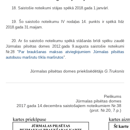
18. Saistošie noteikumi stājas spēkā 2018.gada 1.janvārī.
19. Šo saistošo noteikumu IV nodaļas 14. punkts ir spēkā līdz
2018.gada 31.maijam.
20. Ar šo saistošo noteikumu spēkā stāšanās brīdi spēku zaudē
Jūrmalas pilsētas domes 2012.gada 9.augusta saistošie noteikumi
Nr.28 "
Par braukšanas maksas atvieglojumiem Jūrmalas pilsētas
autobusu maršrutu tīkla maršrutos
".
Jūrmalas pilsētas domes priekšsēdētājs
G.Truksnis
Pielikums
Jūrmalas pilsētas domes
2017.gada 14.decembra saistošajiem noteikumiem Nr.38
(prot. Nr.20, 7.p.)