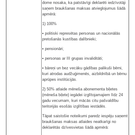
dome nosaka, ka patstāvīgi deklarēti iedzīvotāji
saņem braukšanas maksas atvieglojumus šādā
apmērā:
1) 100%
• politiski represētas personas un nacionālās
pretošanās kustības dalībnieki;
• pensionāri;
• personas ar III grupas invaliditāti;
• bāreņi un bez vecāku gādības palikuši bērni,
kuri atrodas audžuģimenēs, aizbildnībā un bērnu
aprūpes institūcijās.
2) 50% atlaide mēneša abonementa biļetes
(mēneša biļete) iegādei izglītojamajiem līdz 24
gadu vecumam, kuri mācās citu pašvaldību
teritorijās esošās izglītības iestādēs.
Tāpat saistošie noteikumi paredz iespēju saņemt
braukšanas maksas atlaides neatkarīgi no
deklarētās dzīvesvietas šādā apmērā: