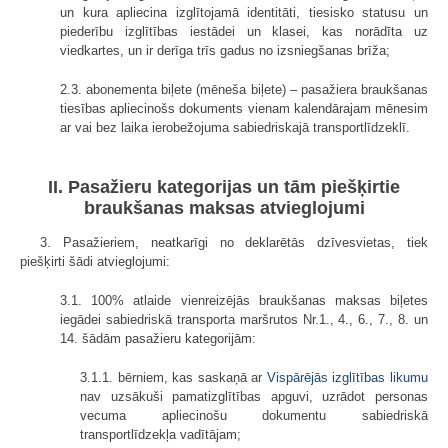
un kura apliecina izglītojamā identitāti, tiesisko statusu un
piederību izglītības iestādei un klasei, kas norādīta uz
viedkartes, un ir derīga trīs gadus no izsniegšanas brīža;
2.3. abonementa biļete (mēneša biļete) – pasažiera braukšanas
tiesības apliecinošs dokuments vienam kalendārajam mēnesim
ar vai bez laika ierobežojuma sabiedriskajā transportlīdzeklī.
II. Pasažieru kategorijas un tām piešķirtie
braukšanas maksas atvieglojumi
3. Pasažieriem, neatkarīgi no deklarētās dzīvesvietas, tiek
piešķirti šādi atvieglojumi:
3.1. 100% atlaide vienreizējās braukšanas maksas biļetes
iegādei sabiedriskā transporta maršrutos Nr.1., 4., 6., 7., 8. un
14. šādām pasažieru kategorijām:
3.1.1. bērniem, kas saskaņā ar
Vispārējās izglītības likumu
nav uzsākuši pamatizglītības apguvi, uzrādot personas
vecuma apliecinošu dokumentu sabiedriskā
transportlīdzekļa vadītājam;