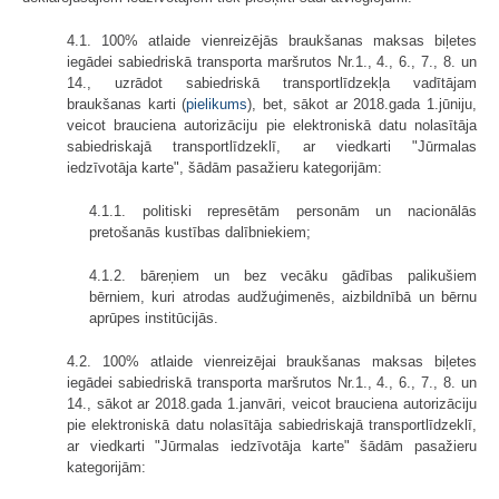
4.1. 100% atlaide vienreizējās braukšanas maksas biļetes
iegādei sabiedriskā transporta maršrutos Nr.1., 4., 6., 7., 8. un
14., uzrādot sabiedriskā transportlīdzekļa vadītājam
braukšanas karti (
pielikums
), bet, sākot ar 2018.gada 1.jūniju,
veicot brauciena autorizāciju pie elektroniskā datu nolasītāja
sabiedriskajā transportlīdzeklī, ar viedkarti "Jūrmalas
iedzīvotāja karte", šādām pasažieru kategorijām:
4.1.1. politiski represētām personām un nacionālās
pretošanās kustības dalībniekiem;
4.1.2. bāreņiem un bez vecāku gādības palikušiem
bērniem, kuri atrodas audžuģimenēs, aizbildnībā un bērnu
aprūpes institūcijās.
4.2. 100% atlaide vienreizējai braukšanas maksas biļetes
iegādei sabiedriskā transporta maršrutos Nr.1., 4., 6., 7., 8. un
14., sākot ar 2018.gada 1.janvāri, veicot brauciena autorizāciju
pie elektroniskā datu nolasītāja sabiedriskajā transportlīdzeklī,
ar viedkarti "Jūrmalas iedzīvotāja karte" šādām pasažieru
kategorijām: