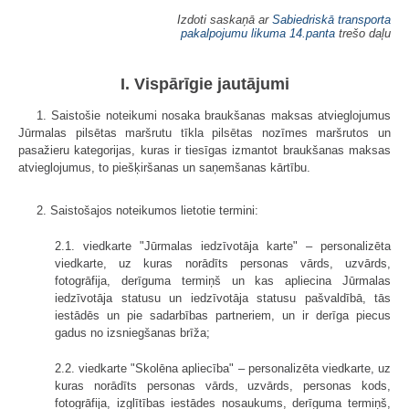
Izdoti saskaņā ar
Sabiedriskā transporta
pakalpojumu likuma
14.panta
trešo daļu
I. Vispārīgie jautājumi
1. Saistošie noteikumi nosaka braukšanas maksas atvieglojumus
Jūrmalas pilsētas maršrutu tīkla pilsētas nozīmes maršrutos un
pasažieru kategorijas, kuras ir tiesīgas izmantot braukšanas maksas
atvieglojumus, to piešķiršanas un saņemšanas kārtību.
2. Saistošajos noteikumos lietotie termini:
2.1. viedkarte "Jūrmalas iedzīvotāja karte" – personalizēta
viedkarte, uz kuras norādīts personas vārds, uzvārds,
fotogrāfija, derīguma termiņš un kas apliecina Jūrmalas
iedzīvotāja statusu un iedzīvotāja statusu pašvaldībā, tās
iestādēs un pie sadarbības partneriem, un ir derīga piecus
gadus no izsniegšanas brīža;
2.2. viedkarte "Skolēna apliecība" – personalizēta viedkarte, uz
kuras norādīts personas vārds, uzvārds, personas kods,
fotogrāfija, izglītības iestādes nosaukums, derīguma termiņš,