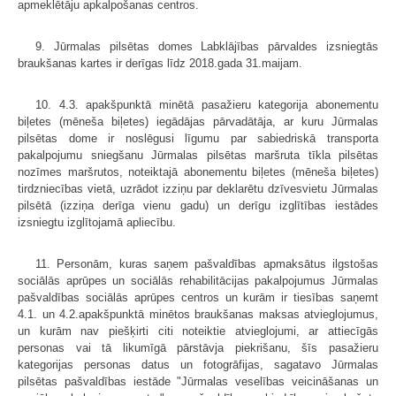
apmeklētāju apkalpošanas centros.
9. Jūrmalas pilsētas domes Labklājības pārvaldes izsniegtās
braukšanas kartes ir derīgas līdz 2018.gada 31.maijam.
10. 4.3. apakšpunktā minētā pasažieru kategorija abonementu
biļetes (mēneša biļetes) iegādājas pārvadātāja, ar kuru Jūrmalas
pilsētas dome ir noslēgusi līgumu par sabiedriskā transporta
pakalpojumu sniegšanu Jūrmalas pilsētas maršruta tīkla pilsētas
nozīmes maršrutos, noteiktajā abonementu biļetes (mēneša biļetes)
tirdzniecības vietā, uzrādot izziņu par deklarētu dzīvesvietu Jūrmalas
pilsētā (izziņa derīga vienu gadu) un derīgu izglītības iestādes
izsniegtu izglītojamā apliecību.
11. Personām, kuras saņem pašvaldības apmaksātus ilgstošas
sociālās aprūpes un sociālās rehabilitācijas pakalpojumus Jūrmalas
pašvaldības sociālās aprūpes centros un kurām ir tiesības saņemt
4.1. un 4.2.apakšpunktā minētos braukšanas maksas atvieglojumus,
un kurām nav piešķirti citi noteiktie atvieglojumi, ar attiecīgās
personas vai tā likumīgā pārstāvja piekrišanu, šīs pasažieru
kategorijas personas datus un fotogrāfijas, sagatavo Jūrmalas
pilsētas pašvaldības iestāde "Jūrmalas veselības veicināšanas un