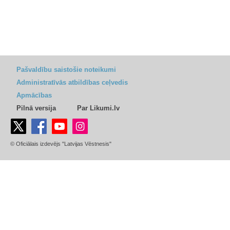
Pašvaldību saistošie noteikumi
Administratīvās atbildības ceļvedis
Apmācības
Pilnā versija
Par Likumi.lv
© Oficiālais izdevējs "Latvijas Vēstnesis"