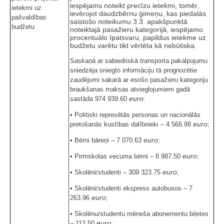
iespējams noteikt precīzu ietekmi, tomēr,
ietekmi uz
ievērojot daudzbērnu ģimeņu, kas piedalās
pašvaldības
saistošo noteikumu 3.3. apakšpunktā
budžetu
noteiktajā pasažieru kategorijā, iespējamo
procentuālo īpatsvaru, papildus ietekme uz
budžetu varētu tikt vērtēta kā nebūtiska.
Saskaņā ar sabiedriskā transporta pakalpojumu
sniedzēja sniegto informāciju tā prognozētie
zaudējumi sakarā ar esošo pasažieru kategoriju
braukšanas maksas atvieglojumiem gadā
euro
sastāda 974 939.60
:
• Politiski represētās personas un nacionālās
euro
pretošanās kustības dalībnieki – 4 566.88
;
euro
• Bērni bāreņi – 7 070.63
;
euro
• Pirmskolas vecuma bērni – 8 987.50
;
euro
• Skolēni/studenti – 309 323.75
;
• Skolēni/studenti ekspress autobusos – 7
euro
263.96
;
• Skolēnu/studentu mēneša abonementu biļetes
euro
– 112.50
;