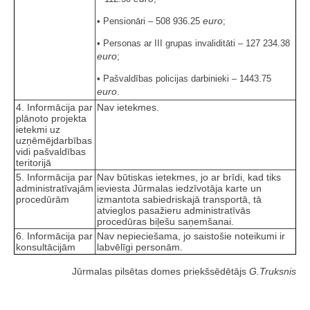
euro
• Pensionāri – 508 936.25
;
• Personas ar III grupas invaliditāti – 127 234.38
euro
;
• Pašvaldības policijas darbinieki – 1443.75
euro
.
4. Informācija par
Nav ietekmes.
plānoto projekta
ietekmi uz
uzņēmējdarbības
vidi pašvaldības
teritorijā
5. Informācija par
Nav būtiskas ietekmes, jo ar brīdi, kad tiks
administratīvajām
ieviesta Jūrmalas iedzīvotāja karte un
procedūrām
izmantota sabiedriskajā transportā, tā
atvieglos pasažieru administratīvās
procedūras biļešu saņemšanai.
6. Informācija par
Nav nepieciešama, jo saistošie noteikumi ir
konsultācijām
labvēlīgi personām.
Jūrmalas pilsētas domes priekšsēdētājs
G.Truksnis