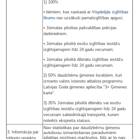
1) 100%
• bērniem, kas saskaņā ar
Vispārējās izglītības
likumu
nav uzsākuši pamatizglītības apguvi;
• Jūrmalas pilsētas pašvaldības policijas
darbiniekiem;
• Jūrmalas pilsētā esošu izglītības iestāžu
izglītojamajiem līdz 24 gadu vecumam;
• Jūrmalas pilsētā dibinātu izglītības iestāžu
izglītojamajiem līdz 24 gadu vecumam.
2) 50% daudzbērnu ģimenes locekļiem, kuri
izmanto valsts īstenoto atbalsta programmu
Latvijas Goda ģimenes apliecība "3+ Ģimenes
karte".
3) 35% Jūrmalas pilsētā dibinātu vai esošu
izglītības iestāžu izglītojamajiem līdz 24 gadu
vecumam sabiedriskajā transportā, kuram
noteikts ekspreša statuss.
Nav statistikas par daudzbērnu ģimeņu
3. Informācija par
autobusu izmantošanas paradumiem
pilsētas nozīmes maršrutos, līdz ar to nav
plānoto projekta