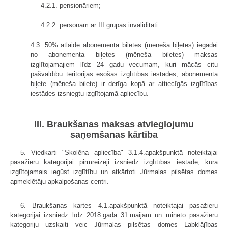
4.2.1. pensionāriem;
4.2.2. personām ar III grupas invaliditāti.
4.3. 50% atlaide abonementa biļetes (mēneša biļetes) iegādei
no abonementa biļetes (mēneša biļetes) maksas
izglītojamajiem līdz 24 gadu vecumam, kuri mācās citu
pašvaldību teritorijās esošās izglītības iestādēs, abonementa
biļete (mēneša biļete) ir derīga kopā ar attiecīgās izglītības
iestādes izsniegtu izglītojamā apliecību.
III. Braukšanas maksas atvieglojumu
saņemšanas kārtība
5. Viedkarti "Skolēna apliecība" 3.1.4.apakšpunktā noteiktajai
pasažieru kategorijai pirmreizēji izsniedz izglītības iestāde, kurā
izglītojamais iegūst izglītību un atkārtoti Jūrmalas pilsētas domes
apmeklētāju apkalpošanas centri.
6. Braukšanas kartes 4.1.apakšpunktā noteiktajai pasažieru
kategorijai izsniedz līdz 2018.gada 31.maijam un minēto pasažieru
kategoriju uzskaiti veic Jūrmalas pilsētas domes Labklājības