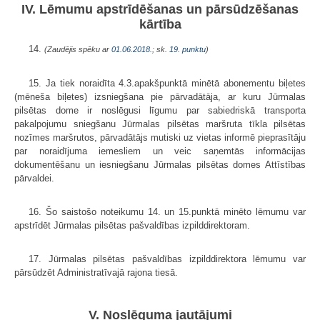
IV. Lēmumu apstrīdēšanas un pārsūdzēšanas
kārtība
14.
(Zaudējis spēku ar
01.06.2018.
; sk.
19. punktu
)
15. Ja tiek noraidīta 4.3.apakšpunktā minētā abonementu biļetes
(mēneša biļetes) izsniegšana pie pārvadātāja, ar kuru Jūrmalas
pilsētas dome ir noslēgusi līgumu par sabiedriskā transporta
pakalpojumu sniegšanu Jūrmalas pilsētas maršruta tīkla pilsētas
nozīmes maršrutos, pārvadātājs mutiski uz vietas informē pieprasītāju
par noraidījuma iemesliem un veic saņemtās informācijas
dokumentēšanu un iesniegšanu Jūrmalas pilsētas domes Attīstības
pārvaldei.
16. Šo saistošo noteikumu 14. un 15.punktā minēto lēmumu var
apstrīdēt Jūrmalas pilsētas pašvaldības izpilddirektoram.
17. Jūrmalas pilsētas pašvaldības izpilddirektora lēmumu var
pārsūdzēt Administratīvajā rajona tiesā.
V. Noslēguma jautājumi