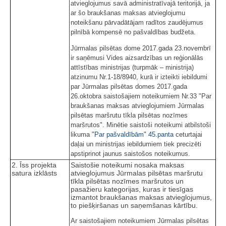
atvieglojumus savā administratīvajā teritorijā, ja
ar šo braukšanas maksas atvieglojumu
noteikšanu pārvadātājam radītos zaudējumus
pilnībā kompensē no pašvaldības budžeta.
Jūrmalas pilsētas dome 2017.gada 23.novembrī
ir saņēmusi Vides aizsardzības un reģionālās
attīstības ministrijas (turpmāk – ministrija)
atzinumu Nr.1-18/8940, kurā ir izteikti iebildumi
par Jūrmalas pilsētas domes 2017.gada
26.oktobra saistošajiem noteikumiem Nr.33 "Par
braukšanas maksas atvieglojumiem Jūrmalas
pilsētas maršrutu tīkla pilsētas nozīmes
maršrutos". Minētie saistoši noteikumi atbilstoši
likuma "
Par pašvaldībām
"
45.panta
ceturtajai
daļai un ministrijas iebildumiem tiek precizēti
apstiprinot jaunus saistošos noteikumus.
2. Īss projekta
Saistošie noteikumi nosaka maksas
satura izklāsts
atvieglojumus Jūrmalas pilsētas maršrutu
tīkla pilsētas nozīmes maršrutos un
pasažieru kategorijas, kuras ir tiesīgas
izmantot braukšanas maksas atvieglojumus,
to piešķiršanas un saņemšanas kārtību.
Ar saistošajiem noteikumiem Jūrmalas pilsētas