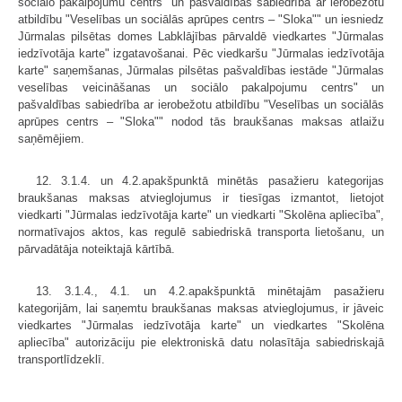
sociālo pakalpojumu centrs" un pašvaldības sabiedrība ar ierobežotu
atbildību "Veselības un sociālās aprūpes centrs – "Sloka"" un iesniedz
Jūrmalas pilsētas domes Labklājības pārvaldē viedkartes "Jūrmalas
iedzīvotāja karte" izgatavošanai. Pēc viedkaršu "Jūrmalas iedzīvotāja
karte" saņemšanas, Jūrmalas pilsētas pašvaldības iestāde "Jūrmalas
veselības veicināšanas un sociālo pakalpojumu centrs" un
pašvaldības sabiedrība ar ierobežotu atbildību "Veselības un sociālās
aprūpes centrs – "Sloka"" nodod tās braukšanas maksas atlaižu
saņēmējiem.
12. 3.1.4. un 4.2.apakšpunktā minētās pasažieru kategorijas
braukšanas maksas atvieglojumus ir tiesīgas izmantot, lietojot
viedkarti "Jūrmalas iedzīvotāja karte" un viedkarti "Skolēna apliecība",
normatīvajos aktos, kas regulē sabiedriskā transporta lietošanu, un
pārvadātāja noteiktajā kārtībā.
13. 3.1.4., 4.1. un 4.2.apakšpunktā minētajām pasažieru
kategorijām, lai saņemtu braukšanas maksas atvieglojumus, ir jāveic
viedkartes "Jūrmalas iedzīvotāja karte" un viedkartes "Skolēna
apliecība" autorizāciju pie elektroniskā datu nolasītāja sabiedriskajā
transportlīdzeklī.