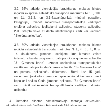
3.2. 35% atlaide vienreizējās braukšanas maksas biļetes
iegādei ekspreša sabiedriskā transporta maršrutos Nr.10., 10a.
un 11. 3.1.3. un 3.1.4.apakšpunktā minētai pasažieru
kategorijai, uzrādot sabiedriskā transportlīdzekļa vadītājam
skolēna apliecību, izglītojamā apliecību, studenta apliecību,
ISIC starptautisko studenta identifikācijas karti vai viedkarti
"Skolēna apliecība".
3.3. 50% atlaide vienreizējās braukšanas maksas biļetes
iegādei sabiedriskā transporta maršrutos Nr.1., 4., 6., 7., 8. un
14. daudzbērnu ģimenes locekļiem, kuri izmanto valsts
īstenoto atbalsta programmu Latvijas Goda ģimenes apliecība
"3+ Ģimenes karte", uzrādot sabiedriskā transportlīdzekļa
vadītājam Latvijas Goda ģimenes apliecību "3+ Ģimenes karte"
un personu apliecinošu dokumentu. Bērni līdz 15 gadu
vecumam (ieskaitot) personu apliecinoša dokumenta vietā
kopā ar Latvijas Goda ģimenes apliecību "3+ Ģimenes karte"
var uzrādīt sabiedriskā transportlīdzekļa vadītājam skolēnu
apliecību.
4. Jūrmalas pilsētas administratīvajā teritorijā dzīvesvietu
deklarējušajiem iedzīvotājiem tiek piešķirti šādi atvieglojumi: