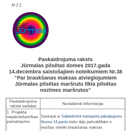
M 2:1
Paskaidrojuma raksts
Jūrmalas pilsētas domes 2017.gada
14.decembra saistošajiem noteikumiem Nr.38
"Par braukšanas maksas atvieglojumiem
Jūrmalas pilsētas maršrutu tīkla pilsētas
nozīmes maršrutos"
Paskaidrojuma
Norādāmā informācija
raksta sadaļas
1. Projekta
Saskaņā ar
Sabiedriskā transporta pakalpojumu
nepieciešamības
pamatojums
likuma
14.panta
trešo daļu pašvaldībām ir
tiesības noteikt braukšanas maksas