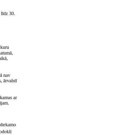
līdz 30.
 kuru
datumā,
ikā,
jā nav
 ārvalstī
iekamas ar
ijam.
apliekamo
nodokli