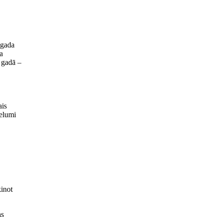
 gada
a
 gadā –
ais
elumi
ķinot
as