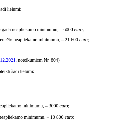
ādi lielumi:
lo gada neapliekamo minimumu, – 6000
euro
;
ferencēto neapliekamo minimumu, – 21 600
euro
;
.12.2021.
noteikumiem Nr. 804)
ikti šādi lielumi:
 neapliekamo minimumu, – 3000
euro
;
o neapliekamo minimumu, – 10 800
euro
;