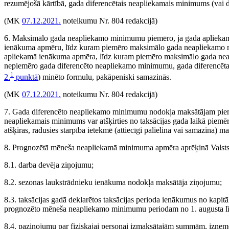
rezumējošā kārtībā, gada diferencētais neapliekamais minimums (vai d
(MK
07.12.2021.
noteikumu Nr. 804 redakcijā)
6. Maksimālo gada neapliekamo minimumu piemēro, ja gada apliekam
ienākuma apmēru, līdz kuram piemēro maksimālo gada neapliekamo m
apliekamā ienākuma apmēra, līdz kuram piemēro maksimālo gada ne
nepiemēro gada diferencēto neapliekamo minimumu, gada diferencēt
1
2.
punktā
) minēto formulu, pakāpeniski samazinās.
(MK
07.12.2021.
noteikumu Nr. 804 redakcijā)
7. Gada diferencēto neapliekamo minimumu nodokļa maksātājam piemēr
neapliekamais minimums var atšķirties no taksācijas gada laikā pie
atšķiras, radusies starpība ietekmē (attiecīgi palielina vai samazina)
8. Prognozētā mēneša neapliekamā minimuma apmēra aprēķinā Valsts i
8.1. darba devēja ziņojumu;
8.2. sezonas laukstrādnieku ienākuma nodokļa maksātāja ziņojumu;
8.3. taksācijas gadā deklarētos taksācijas perioda ienākumus no kapi
prognozēto mēneša neapliekamo minimumu periodam no 1. augusta l
8.4. paziņojumu par fiziskajai personai izmaksātajām summām, izņemot