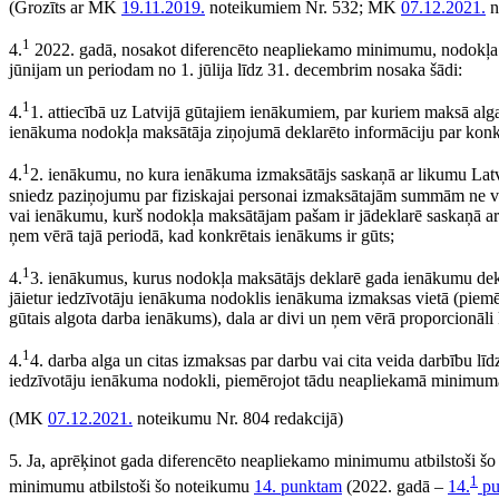
(Grozīts ar MK
19.11.2019.
noteikumiem Nr. 532; MK
07.12.2021.
n
1
4.
2022. gadā, nosakot diferencēto neapliekamo minimumu, nodokļa 
jūnijam un periodam no 1. jūlija līdz 31. decembrim nosaka šādi:
1
4.
1. attiecībā uz Latvijā gūtajiem ienākumiem, par kuriem maksā al
ienākuma nodokļa maksātāja ziņojumā deklarēto informāciju par konk
1
4.
2. ienākumu, no kura ienākuma izmaksātājs saskaņā ar likumu Latv
sniedz paziņojumu par fiziskajai personai izmaksātajām summām ne 
vai ienākumu, kurš nodokļa maksātājam pašam ir jādeklarē saskaņā ar
ņem vērā tajā periodā, kad konkrētais ienākums ir gūts;
1
4.
3. ienākumus, kurus nodokļa maksātājs deklarē gada ienākumu dek
jāietur iedzīvotāju ienākuma nodoklis ienākuma izmaksas vietā (piemē
gūtais algota darba ienākums), dala ar divi un ņem vērā proporcionāli 
1
4.
4. darba alga un citas izmaksas par darbu vai cita veida darbību lī
iedzīvotāju ienākuma nodokli, piemērojot tādu neapliekamā minimuma 
(MK
07.12.2021.
noteikumu Nr. 804 redakcijā)
5. Ja, aprēķinot gada diferencēto neapliekamo minimumu atbilstoši š
1
minimumu atbilstoši šo noteikumu
14. punktam
(2022. gadā –
14.
pu