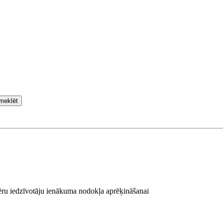
meklēt
u iedzīvotāju ienākuma nodokļa aprēķināšanai