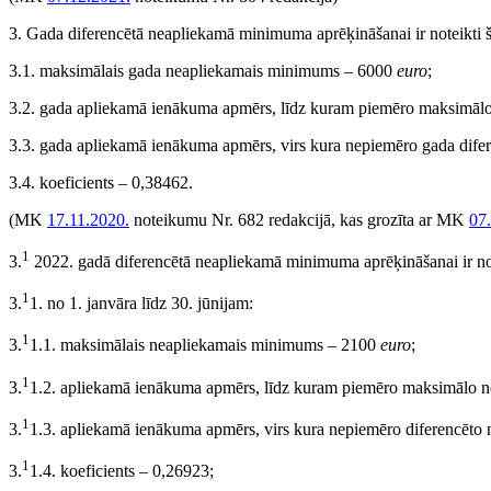
3. Gada diferencētā neapliekamā minimuma aprēķināšanai ir noteikti š
3.1. maksimālais gada neapliekamais minimums – 6000
euro
;
3.2. gada apliekamā ienākuma apmērs, līdz kuram piemēro maksimā
3.3. gada apliekamā ienākuma apmērs, virs kura nepiemēro gada di
3.4. koeficients – 0,38462.
(MK
17.11.2020.
noteikumu Nr. 682 redakcijā, kas grozīta ar MK
07
1
3.
2022. gadā diferencētā neapliekamā minimuma aprēķināšanai ir note
1
3.
1. no 1. janvāra līdz 30. jūnijam:
1
3.
1.1. maksimālais neapliekamais minimums – 2100
euro
;
1
3.
1.2. apliekamā ienākuma apmērs, līdz kuram piemēro maksimālo
1
3.
1.3. apliekamā ienākuma apmērs, virs kura nepiemēro diferencēt
1
3.
1.4. koeficients – 0,26923;