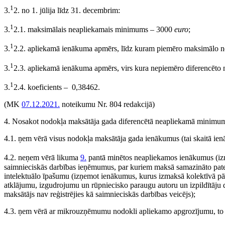
1
3.
2. no 1. jūlija līdz 31. decembrim:
1
3.
2.1. maksimālais neapliekamais minimums – 3000
euro
;
1
3.
2.2. apliekamā ienākuma apmērs, līdz kuram piemēro maksimālo
1
3.
2.3. apliekamā ienākuma apmērs, virs kura nepiemēro diferencēt
1
3.
2.4. koeficients – 0,38462.
(MK
07.12.2021.
noteikumu Nr. 804 redakcijā)
4. Nosakot nodokļa maksātāja gada diferencētā neapliekamā minimu
4.1. ņem vērā visus nodokļa maksātāja gada ienākumus (tai skaitā ien
4.2. neņem vērā likuma
9.
pantā minētos neapliekamos ienākumus (i
saimnieciskās darbības ieņēmumus, par kuriem maksā samazināto pat
intelektuālo īpašumu (izņemot ienākumus, kurus izmaksā kolektīvā pārv
atklājumu, izgudrojumu un rūpniecisko paraugu autoru un izpildītāju d
maksātājs nav reģistrējies kā saimnieciskās darbības veicējs);
4.3. ņem vērā ar mikrouzņēmumu nodokli apliekamo apgrozījumu, to re