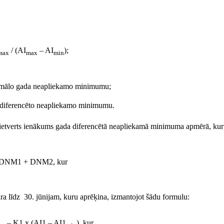
/ (AI
– AI
);
max
max
min
imālo gada neapliekamo minimumu;
 diferencēto neapliekamo minimumu.
ietverts ienākums gada diferencētā neapliekamā minimuma apmērā, ku
DNM1 + DNM2, kur
 līdz 30. jūnijam, kuru aprēķina, izmantojot šādu formulu:
– K1 x (AI1 – AI1
), kur