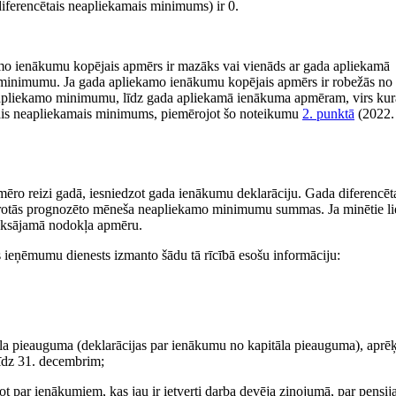
iferencētais neapliekamais minimums) ir 0.
o ienākumu kopējais apmērs ir mazāks vai vienāds ar gada apliekamā
inimumu. Ja gada apliekamo ienākumu kopējais apmērs ir robežās no
apliekamo minimumu, līdz gada apliekamā ienākuma apmēram, virs kur
ais neapliekamais minimums, piemērojot šo noteikumu
2. punktā
(2022.
o reizi gadā, iesniedzot gada ienākumu deklarāciju. Gada diferencēt
mērotās prognozēto mēneša neapliekamo minimumu summas. Ja minētie li
 maksājamā nodokļa apmēru.
eņēmumu dienests izmanto šādu tā rīcībā esošu informāciju:
tāla pieauguma (deklarācijas par ienākumu no kapitāla pieauguma), aprē
īdz 31. decembrim;
 par ienākumiem, kas jau ir ietverti darba devēja ziņojumā, par pensij