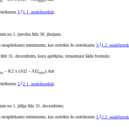
ax
min
1
noteikumu
3.
1.1. apakšpunktā
;
m no 1. janvāra līdz 30. jūnijam;
1
o neapliekamo minimumu, kas noteikts šo noteikumu
3.
1.2. apakšpunk
līdz 31. decembrim, kuru aprēķina, izmantojot šādu formulu:
– K2 x (AI2 – AI2
), kur
ax
min
1
noteikumu
3.
2.1. apakšpunktā
;
m no 1. jūlija līdz 31. decembrim;
1
o neapliekamo minimumu, kas noteikts šo noteikumu
3.
2.2. apakšpunk