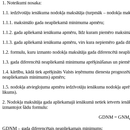
1. Noteikumi nosaka:
1.1. iedzīvotāju ienākuma nodokļa maksātāja (turpmāk – nodokļa maks
1.1.1. maksimālo gada neapliekamā minimuma apmēru;
1.1.2. gada apliekamā ienākuma apmēru, līdz kuram piemēro maksi
1.1.3. gada apliekamā ienākuma apmēru, virs kura nepiemēro gada d
1.2. formulu, kuru izmanto nodokļa maksātāja gada diferencētā neap
1.3. gada diferencētā neapliekamā minimuma aprēķināšanas un piemēro
1.4. kārtību, kādā tiek aprēķināts Valsts ieņēmumu dienesta progno
neapliekamais minimums) apmērs;
1.5. nodokļa atvieglojuma apmēru iedzīvotāju ienākuma nodokļa aprē
likums).
2. Nodokļa maksātāja gada apliekamajā ienākumā netiek ietverts ien
izmantojot šādu formulu:
GDNM = GNM
GDNM – gada diferencētais neapliekamais minimums;