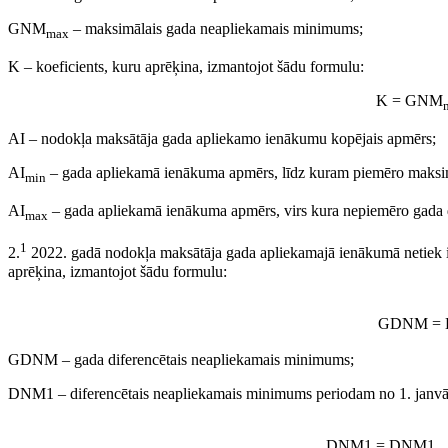
GNM
– maksimālais gada neapliekamais minimums;
max
K – koeficients, kuru aprēķina, izmantojot šādu formulu:
K = GNM
AI – nodokļa maksātāja gada apliekamo ienākumu kopējais apmērs;
AI
– gada apliekamā ienākuma apmērs, līdz kuram piemēro maks
min
AI
– gada apliekamā ienākuma apmērs, virs kura nepiemēro gada
max
1
2.
2022. gadā nodokļa maksātāja gada apliekamajā ienākumā netiek 
aprēķina, izmantojot šādu formulu:
GDNM = 
GDNM – gada diferencētais neapliekamais minimums;
DNM1 – diferencētais neapliekamais minimums periodam no 1. janvāra
DNM1 = DNM1