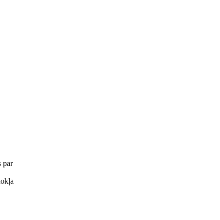
 par
dokļa