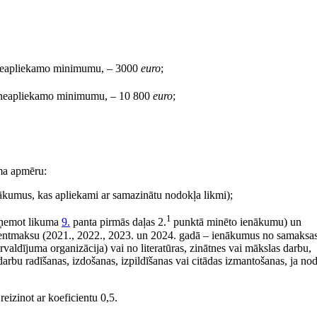
 neapliekamo minimumu, – 3000
euro
;
o neapliekamo minimumu, – 10 800
euro
;
ma apmēru:
ākumus, kas apliekami ar samazinātu nodokļa likmi);
1
zņemot likuma
9.
panta pirmās daļas 2.
punktā minēto ienākumu) un
entmaksu (2021., 2022., 2023. un 2024. gadā – ienākumus no samaksas
aldījuma organizācija) vai no literatūras, zinātnes vai mākslas darbu,
arbu radīšanas, izdošanas, izpildīšanas vai citādas izmantošanas, ja no
izinot ar koeficientu 0,5.