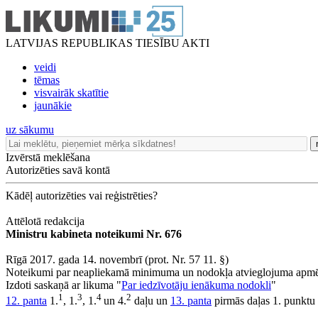
LATVIJAS REPUBLIKAS TIESĪBU AKTI
veidi
tēmas
visvairāk skatītie
jaunākie
uz sākumu
Izvērstā meklēšana
Autorizēties savā kontā
Kādēļ autorizēties vai reģistrēties?
Attēlotā redakcija
Ministru kabineta noteikumi Nr. 676
Rīgā 2017. gada 14. novembrī (prot. Nr. 57 11. §)
Noteikumi par neapliekamā minimuma un nodokļa atvieglojuma apmēr
Izdoti saskaņā ar likuma "
Par iedzīvotāju ienākuma nodokli
"
1
3
4
2
12. panta
1.
, 1.
, 1.
un 4.
daļu un
13. panta
pirmās daļas 1. punktu