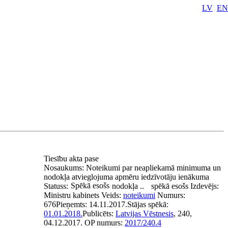
LV
EN
Tiesību akta pase
Nosaukums:
Noteikumi par neapliekamā minimuma un
nodokļa atvieglojuma apmēru iedzīvotāju ienākuma
Spēkā esošs
Statuss:
nodokļa ..
spēkā esošs
Izdevējs:
Ministru kabinets
Veids:
noteikumi
Numurs:
676
Pieņemts:
14.11.2017.
Stājas spēkā:
01.01.2018.
Publicēts:
Latvijas Vēstnesis
, 240,
04.12.2017.
OP numurs:
2017/240.4