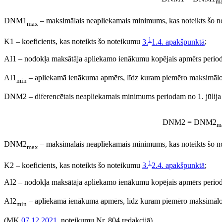
m
DNM1
– maksimālais neapliekamais minimums, kas noteikts šo 
max
1
K1 – koeficients, kas noteikts šo noteikumu
3.
1.4. apakšpunktā
;
AI1 – nodokļa maksātāja apliekamo ienākumu kopējais apmērs perioda
AI1
– apliekamā ienākuma apmērs, līdz kuram piemēro maksimāl
min
DNM2 – diferencētais neapliekamais minimums periodam no 1. jūlija 
DNM2 = DNM2
m
DNM2
– maksimālais neapliekamais minimums, kas noteikts šo 
max
1
K2 – koeficients, kas noteikts šo noteikumu
3.
2.4. apakšpunktā
;
AI2 – nodokļa maksātāja apliekamo ienākumu kopējais apmērs perioda
AI2
– apliekamā ienākuma apmērs, līdz kuram piemēro maksimāl
min
(MK
07.12.2021.
noteikumu Nr. 804 redakcijā)