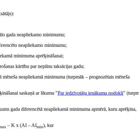
ātājs):
mālo gada neapliekamo minimumu;
iferencēto neapliekamo minimumu;
liekamā minimuma aprēķināšanai;
šanas kārtību par nepilnu taksācijas gadu;
zētā mēneša neapliekamā minimuma (turpmāk – prognozētais mēneša
ķināšanai saskaņā ar likumu "
Par iedzīvotāju ienākuma nodokli
" (turp
ākums gada diferencētā neapliekamā minimuma apmērā, kuru aprēķina,
– K x (AI – AI
), kur
max
min