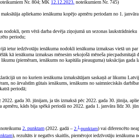
oteikumiem Nr. 804; MK
12.12.2023.
noteikumiem Nr. 745)
maksātāja apliekamo ienākumu kopējo apmēru periodam no 1. janvāra 
gas nodokli, ņem vērā darba devēja ziņojumā un sezonas laukstrādnieku
rēto periodu;
ijā ietur iedzīvotāju ienākuma nodokli ienākuma izmaksas vietā un par
vēlāk kā ienākuma izmaksas mēnesim sekojošā mēneša piecpadsmitajā 
 likumu (piemēram, ienākums no kapitāla pieauguma) taksācijas gada la
larācijā un no kuriem ienākuma izmaksātājam saskaņā ar likumu Latvi
ram, no ārvalstīm gūtais ienākums, ienākums no saimnieciskās darbības,
katrā periodā;
dz 2022. gada 30. jūnijam, ja tās izmaksā pēc 2022. gada 30. jūnija, apl
apmēru, kāds bija spēkā periodā no 2022. gada 1. janvāra līdz 30. jūn
1
o noteikumu
2. punktam
(2022. gadā –
2.
punktam
) vai diferencēto ne
nktam
), rezultāts ir negatīvs skaitlis, piemērojot iedzīvotāju ienākuma 