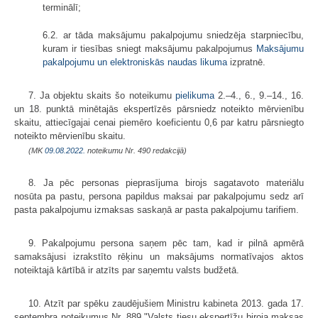
terminālī;
6.2. ar tāda maksājumu pakalpojumu sniedzēja starpniecību,
kuram ir tiesības sniegt maksājumu pakalpojumus
Maksājumu
pakalpojumu un elektroniskās naudas likuma
izpratnē.
7. Ja objektu skaits šo noteikumu
pielikuma
2.–4., 6., 9.–14., 16.
un 18. punktā minētajās ekspertīzēs pārsniedz noteikto mērvienību
skaitu, attiecīgajai cenai piemēro koeficientu 0,6 par katru pārsniegto
noteikto mērvienību skaitu.
(MK
09.08.2022.
noteikumu Nr. 490 redakcijā)
8. Ja pēc personas pieprasījuma birojs sagatavoto materiālu
nosūta pa pastu, persona papildus maksai par pakalpojumu sedz arī
pasta pakalpojumu izmaksas saskaņā ar pasta pakalpojumu tarifiem.
9. Pakalpojumu persona saņem pēc tam, kad ir pilnā apmērā
samaksājusi izrakstīto rēķinu un maksājums normatīvajos aktos
noteiktajā kārtībā ir atzīts par saņemtu valsts budžetā.
10. Atzīt par spēku zaudējušiem Ministru kabineta 2013. gada 17.
septembra noteikumus Nr. 889 "Valsts tiesu ekspertīžu biroja maksas