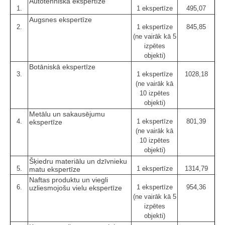
Autotehniskā ekspertīze
1.
1 ekspertīze
495,07
Augsnes ekspertīze
2.
1 ekspertīze
845,85
(ne vairāk kā 5
izpētes
objekti)
Botāniskā ekspertīze
3.
1 ekspertīze
1028,18
(ne vairāk kā
10 izpētes
objekti)
Metālu un sakausējumu
4.
1 ekspertīze
801,39
ekspertīze
(ne vairāk kā
10 izpētes
objekti)
Šķiedru materiālu un dzīvnieku
5.
1 ekspertīze
1314,79
matu ekspertīze
Naftas produktu un viegli
6.
1 ekspertīze
954,36
uzliesmojošu vielu ekspertīze
(ne vairāk kā 5
izpētes
objekti)