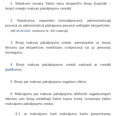
1. Noteikumi nosaka Valsts tiesu ekspertīžu biroja (turpmāk –
birojs) sniegto maksas pakalpojumu cenrādi.
2. Noteikumus nepiemēro kriminālprocesā, administratīvajā
procesā un administratīvā pārkāpuma procesā veiktajām ekspertīzēm.
(MK
09.08.2022.
noteikumu Nr. 490 redakcijā)
3. Birojs maksas pakalpojumu sniedz, pamatojoties uz tiesas
lēmumu par ekspertīzes noteikšanu civilprocesā vai uz personas
iesniegumu.
4. Birojs maksas pakalpojumus sniedz saskaņā ar cenrādi
(
pielikums
).
5. Birojs par maksas pakalpojumu sagatavo rēķinu.
6. Maksājumu par maksas pakalpojumu atbilstoši sagatavotajam
rēķinam veic biroja norādītajā Valsts kases kontā, izmantojot šādus
maksājumu pakalpojumu veidus:
6.1. ar maksājumu karti maksājumu karšu pieņemšanas