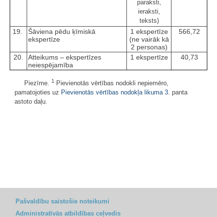
paraksti,
ieraksti,
teksts)
19.
Šāviena pēdu ķīmiskā
1 ekspertīze
566,72
ekspertīze
(ne vairāk kā
2 personas)
20.
Atteikums – ekspertīzes
1 ekspertīze
40,73
neiespējamība
1
Piezīme.
Pievienotās vērtības nodokli nepiemēro,
pamatojoties uz
Pievienotās vērtības nodokļa likuma
3.
panta
astoto daļu.
Pašvaldību saistošie noteikumi
Administratīvās atbildības ceļvedis