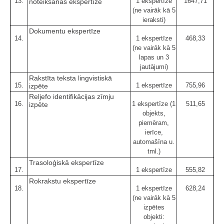
13.
1 ekspertīze
1647,71
noteikšanas ekspertīze
(ne vairāk kā 5
ieraksti)
Dokumentu ekspertīze
14.
1 ekspertīze
468,33
(ne vairāk kā 5
lapas un 3
jautājumi)
Rakstīta teksta lingvistiskā
15.
1 ekspertīze
755,96
izpēte
Reljefo identifikācijas zīmju
16.
1 ekspertīze (1
511,65
izpēte
objekts,
piemēram,
ierīce,
automašīna u.
tml.)
Trasoloģiskā ekspertīze
17.
1 ekspertīze
555,82
Rokrakstu ekspertīze
18.
1 ekspertīze
628,24
(ne vairāk kā 5
izpētes
objekti: