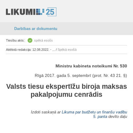
Darbības ar dokumentu
Tiesību akts:
spēkā esošs
Attēlotā redakcija: 12.08.2022. - ... /
Spēkā esošā
Ministru kabineta noteikumi Nr. 530
Rīgā 2017. gada 5. septembrī (prot. Nr. 43 21. §)
Valsts tiesu ekspertīžu biroja maksas
pakalpojumu cenrādis
Izdoti saskaņā ar
Likuma par budžetu un finanšu vadību
5. panta
devīto daļu