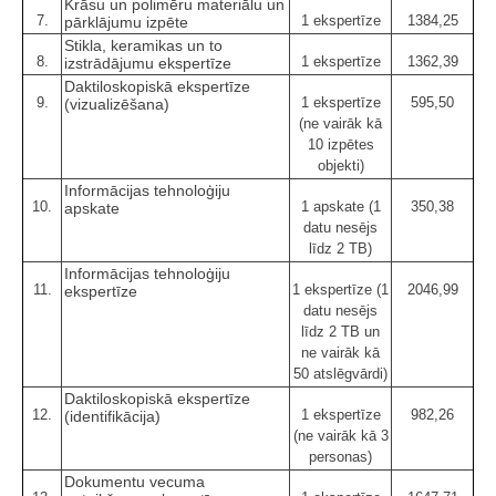
Krāsu un polimēru materiālu un
7.
1 ekspertīze
1384,25
pārklājumu izpēte
Stikla, keramikas un to
8.
1 ekspertīze
1362,39
izstrādājumu ekspertīze
Daktiloskopiskā ekspertīze
9.
1 ekspertīze
595,50
(vizualizēšana)
(ne vairāk kā
10 izpētes
objekti)
Informācijas tehnoloģiju
10.
1 apskate (1
350,38
apskate
datu nesējs
līdz 2 TB)
Informācijas tehnoloģiju
11.
1 ekspertīze (1
2046,99
ekspertīze
datu nesējs
līdz 2 TB un
ne vairāk kā
50 atslēgvārdi)
Daktiloskopiskā ekspertīze
12.
1 ekspertīze
982,26
(identifikācija)
(ne vairāk kā 3
personas)
Dokumentu vecuma