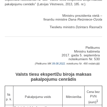
pakalpojumu cenrādis" (Latvijas Vēstnesis, 2013, 185. nr.).
Ministru prezidenta vietā –
finanšu ministre
Dana Reizniece-Ozola
Tieslietu ministrs
Dzintars Rasnačs
Pielikums
Ministru kabineta
2017. gada 5. septembra
noteikumiem Nr. 530
(Pielikums MK
09.08.2022.
noteikumu Nr. 490 redakcijā)
Valsts tiesu ekspertīžu biroja maksas
pakalpojumu cenrādis
Cena bez
Nr.
PVN
Pakalpojuma veids
Mērvienība
p. k.
1
(
euro
)