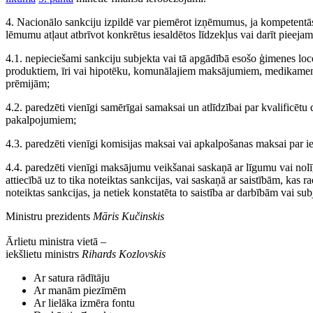
4. Nacionālo sankciju izpildē var piemērot izņēmumus, ja kompetentās
lēmumu atļaut atbrīvot konkrētus iesaldētos līdzekļus vai darīt pieejamu
4.1. nepieciešami sankciju subjekta vai tā apgādībā esošo ģimenes l
produktiem, īri vai hipotēku, komunālajiem maksājumiem, medikamen
prēmijām;
4.2. paredzēti vienīgi samērīgai samaksai un atlīdzībai par kvalificētu
pakalpojumiem;
4.3. paredzēti vienīgi komisijas maksai vai apkalpošanas maksai par ie
4.4. paredzēti vienīgi maksājumu veikšanai saskaņā ar līgumu vai nolī
attiecībā uz to tika noteiktas sankcijas, vai saskaņā ar saistībām, kas 
noteiktas sankcijas, ja netiek konstatēta to saistība ar darbībām vai s
Ministru prezidents
Māris Kučinskis
Ārlietu ministra vietā –
iekšlietu ministrs
Rihards Kozlovskis
Ar satura rādītāju
Ar manām piezīmēm
Ar lielāka izmēra fontu