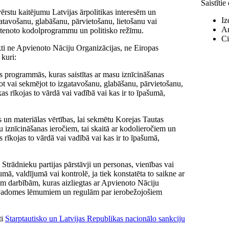
Saistīti
ērstu kaitējumu Latvijas ārpolitikas interesēm un
Iz
gatavošanu, glabāšanu, pārvietošanu, lietošanu vai
An
 īstenoto kodolprogrammu un politisko režīmu.
Ci
kti ne Apvienoto Nāciju Organizācijas, ne Eiropas
 kuri:
as programmās, kuras saistītas ar masu iznīcināšanas
tot vai sekmējot to izgatavošanu, glabāšanu, pārvietošanu,
as rīkojas to vārdā vai vadībā vai kas ir to īpašumā,
 un materiālas vērtības, lai sekmētu Korejas Tautas
 iznīcināšanas ieročiem, tai skaitā ar kodolieročiem un
 rīkojas to vārdā vai vadībā vai kas ir to īpašumā,
Strādnieku partijas pārstāvji un personas, vienības vai
umā, valdījumā vai kontrolē, ja tiek konstatēta to saikne ar
 darbībām, kuras aizliegtas ar Apvienoto Nāciju
 Padomes lēmumiem un regulām par ierobežojošiem
ti
Starptautisko un Latvijas Republikas nacionālo sankciju