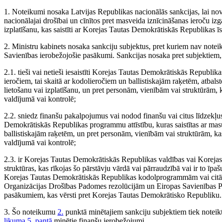
1. Noteikumi nosaka Latvijas Republikas nacionālās sankcijas, lai nov
nacionālajai drošībai un cīnītos pret masveida iznīcināšanas ieroču iz
izplatīšanu, kas saistīti ar Korejas Tautas Demokrātiskās Republikas
2. Ministru kabinets nosaka sankciju subjektus, pret kuriem nav notei
Savienības ierobežojošie pasākumi. Sankcijas nosaka pret subjektiem,
2.1. tieši vai netieši iesaistīti Korejas Tautas Demokrātiskās Republik
ieročiem, tai skaitā ar kodolieročiem un ballistiskajām raķetēm, atbals
lietošanu vai izplatīšanu, un pret personām, vienībām vai struktūrām, k
valdījumā vai kontrolē;
2.2. sniedz finanšu pakalpojumus vai nodod finanšu vai citus līdzekļus
Demokrātiskās Republikas programmu attīstību, kuras saistītas ar masu
ballistiskajām raķetēm, un pret personām, vienībām vai struktūrām, kas
valdījumā vai kontrolē;
2.3. ir Korejas Tautas Demokrātiskās Republikas valdības vai Korejas 
struktūras, kas rīkojas šo pārstāvju vārdā vai pārraudzībā vai ir to īpaš
Korejas Tautas Demokrātiskās Republikas kodolprogrammām vai citām
Organizācijas Drošības Padomes rezolūcijām un Eiropas Savienības
pasākumiem, kas vērsti pret Korejas Tautas Demokrātisko Republiku.
3. Šo noteikumu
2.
punktā minētajiem sankciju subjektiem tiek noteik
likuma
5. pantā
minētie finanšu ierobežojumi.