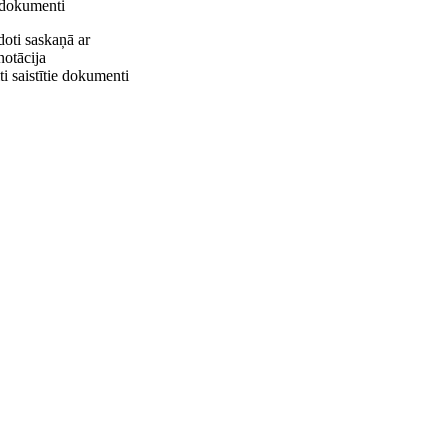
e dokumenti
doti saskaņā ar
otācija
ti saistītie dokumenti