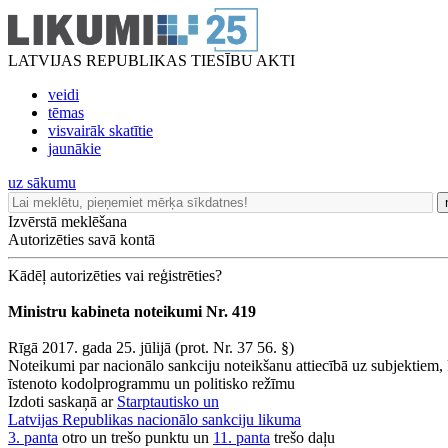
LATVIJAS REPUBLIKAS TIESĪBU AKTI
veidi
tēmas
visvairāk skatītie
jaunākie
uz sākumu
Izvērstā meklēšana
Autorizēties savā kontā
Kādēļ autorizēties vai reģistrēties?
Ministru kabineta noteikumi Nr. 419
Rīgā 2017. gada 25. jūlijā (prot. Nr. 37 56. §)
Noteikumi par nacionālo sankciju noteikšanu attiecībā uz subjektiem, 
īstenoto kodolprogrammu un politisko režīmu
Izdoti saskaņā ar
Starptautisko un
Latvijas Republikas nacionālo sankciju likuma
3. panta
otro un trešo punktu un
11. panta
trešo daļu