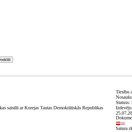
meklēt
Tiesību 
Nosauk
Statuss:
kas saistīti ar Korejas Tautas Demokrātiskās Republikas
Izdevējs
25.07.2
Dokumen
Satura rā