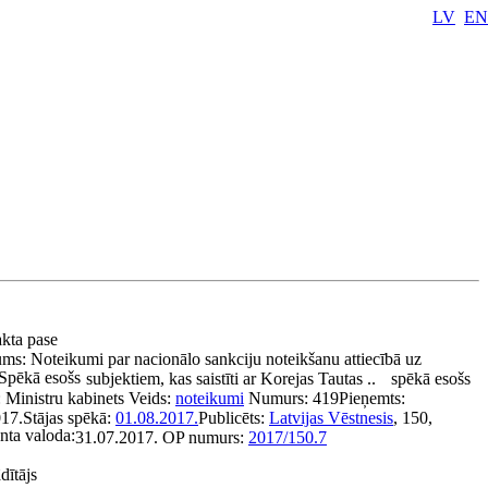
LV
EN
akta pase
ums:
Noteikumi par nacionālo sankciju noteikšanu attiecībā uz
Spēkā esošs
subjektiem, kas saistīti ar Korejas Tautas ..
spēkā esošs
:
Ministru kabinets
Veids:
noteikumi
Numurs:
419
Pieņemts:
017.
Stājas spēkā:
01.08.2017.
Publicēts:
Latvijas Vēstnesis
, 150,
ta valoda:
31.07.2017.
OP numurs:
2017/150.7
dītājs