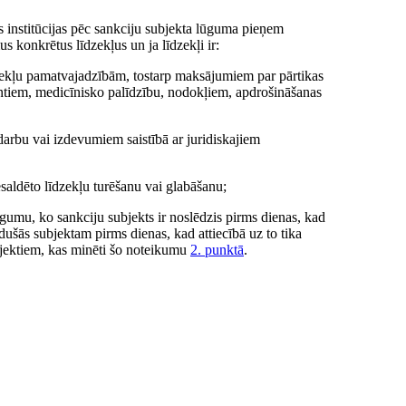
 institūcijas pēc sankciju subjekta lūguma pieņem
s konkrētus līdzekļus un ja līdzekļi ir:
ocekļu pamatvajadzībām, tostarp maksājumiem par pārtikas
tiem, medicīnisko palīdzību, nodokļiem, apdrošināšanas
 darbu vai izdevumiem saistībā ar juridiskajiem
saldēto līdzekļu turēšanu vai glabāšanu;
gumu, ko sankciju subjekts ir noslēdzis pirms dienas, kad
radušās subjektam pirms dienas, kad attiecībā uz to tika
ubjektiem, kas minēti šo noteikumu
2. punktā
.