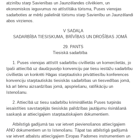
atzinību starp Savienības un Jaunzēlandes cilvēkiem, un
ekonomiskos ieguvumus no attīstītāka tūrisma, Puses vienojas
sadarboties ar mērķi palielināt tūrismu starp Savienību un Jaunzēlandi
abos virzienos.
V SADAĻA
SADARBĪBA TIESISKUMA, BRĪVĪBAS UN DROŠĪBAS JOMĀ
29. PANTS
Tiesiskā sadarbība
1. Puses vienojas attīstīt sadarbību civillietās un komerclietās, jo
īpaši attiecībā uz daudzpusējo konvenciju par tiesu iestāžu sadarbību
civillietās un konkrēti Hāgas starptautisko privāttiesību konferences
konvenciju starptautiskās tiesiskās sadarbības un tiesvedības jomā,
kā arī bērnu aizsardzības jomā, apspriešanu, ratifikāciju un
īstenošanu.
2. Attiecībā uz tiesu sadarbību krimināllietās Puses turpinās
iesaistīties savstarpējās tiesiskās palīdzības jautājumu risināšanā
saskaņā ar attiecīgajiem starptautiskajiem dokumentiem.
Atbilstīgā gadījumā tas var ietvert pievienošanos attiecīgajiem
ANO dokumentiem un to īstenošanu. Tāpat tas atbilstīgā gadījumā
var ietvert atbalstu attiecīgajiem Eiropas Padomes instrumentiem un