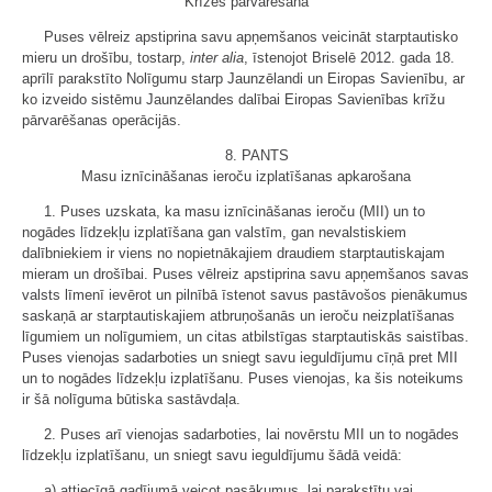
Krīzes pārvarēšana
Puses vēlreiz apstiprina savu apņemšanos veicināt starptautisko
mieru un drošību, tostarp,
inter alia
, īstenojot Briselē 2012. gada 18.
aprīlī parakstīto Nolīgumu starp Jaunzēlandi un Eiropas Savienību, ar
ko izveido sistēmu Jaunzēlandes dalībai Eiropas Savienības krīžu
pārvarēšanas operācijās.
8. PANTS
Masu iznīcināšanas ieroču izplatīšanas apkarošana
1. Puses uzskata, ka masu iznīcināšanas ieroču (MII) un to
nogādes līdzekļu izplatīšana gan valstīm, gan nevalstiskiem
dalībniekiem ir viens no nopietnākajiem draudiem starptautiskajam
mieram un drošībai. Puses vēlreiz apstiprina savu apņemšanos savas
valsts līmenī ievērot un pilnībā īstenot savus pastāvošos pienākumus
saskaņā ar starptautiskajiem atbruņošanās un ieroču neizplatīšanas
līgumiem un nolīgumiem, un citas atbilstīgas starptautiskās saistības.
Puses vienojas sadarboties un sniegt savu ieguldījumu cīņā pret MII
un to nogādes līdzekļu izplatīšanu. Puses vienojas, ka šis noteikums
ir šā nolīguma būtiska sastāvdaļa.
2. Puses arī vienojas sadarboties, lai novērstu MII un to nogādes
līdzekļu izplatīšanu, un sniegt savu ieguldījumu šādā veidā:
a) attiecīgā gadījumā veicot pasākumus, lai parakstītu vai