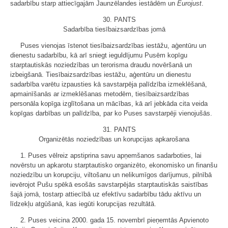
sadarbību starp attiecīgajām Jaunzēlandes iestādēm un
Eurojust
.
30. PANTS
Sadarbība tiesībaizsardzības jomā
Puses vienojas īstenot tiesībaizsardzības iestāžu, aģentūru un
dienestu sadarbību, kā arī sniegt ieguldījumu Pusēm kopīgu
starptautiskās noziedzības un terorisma draudu novēršanā un
izbeigšanā. Tiesībaizsardzības iestāžu, aģentūru un dienestu
sadarbība varētu izpausties kā savstarpēja palīdzība izmeklēšanā,
apmainīšanās ar izmeklēšanas metodēm, tiesībaizsardzības
personāla kopīga izglītošana un mācības, kā arī jebkāda cita veida
kopīgas darbības un palīdzība, par ko Puses savstarpēji vienojušās.
31. PANTS
Organizētās noziedzības un korupcijas apkarošana
1. Puses vēlreiz apstiprina savu apņemšanos sadarboties, lai
novērstu un apkarotu starptautisko organizēto, ekonomisko un finanšu
noziedzību un korupciju, viltošanu un nelikumīgos darījumus, pilnībā
ievērojot Pušu spēkā esošās savstarpējās starptautiskās saistības
šajā jomā, tostarp attiecībā uz efektīvu sadarbību tādu aktīvu un
līdzekļu atgūšanā, kas iegūti korupcijas rezultātā.
2. Puses veicina 2000. gada 15. novembrī pieņemtās Apvienoto