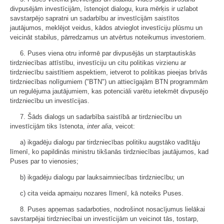
divpusējām investīcijām, īstenojot dialogu, kura mērķis ir uzlabot
savstarpējo sapratni un sadarbību ar investīcijām saistītos
jautājumos, meklējot veidus, kādos atvieglot investīciju plūsmu un
veicināt stabilus, pārredzamus un atvērtus noteikumus investoriem.
6. Puses viena otru informē par divpusējās un starptautiskās
tirdzniecības attīstību, investīciju un citu politikas virzienu ar
tirdzniecību saistītiem aspektiem, ietverot to politikas pieejas brīvās
tirdzniecības nolīgumiem ("BTN") un attiecīgajām BTN programmām
un regulējuma jautājumiem, kas potenciāli varētu ietekmēt divpusējo
tirdzniecību un investīcijas.
7. Šāds dialogs un sadarbība saistībā ar tirdzniecību un
investīcijām tiks īstenota,
inter alia
, veicot:
a) ikgadēju dialogu par tirdzniecības politiku augstāko vadītāju
līmenī, ko papildinās ministru tikšanās tirdzniecības jautājumos, kad
Puses par to vienosies;
b) ikgadēju dialogu par lauksaimniecības tirdzniecību; un
c) cita veida apmaiņu nozares līmenī, kā noteiks Puses.
8. Puses apņemas sadarboties, nodrošinot nosacījumus lielākai
savstarpējai tirdzniecībai un investīcijām un veicinot tās, tostarp,