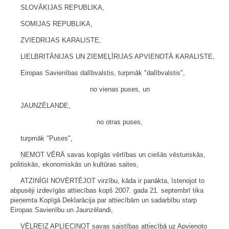
SLOVĀKIJAS REPUBLIKA,
SOMIJAS REPUBLIKA,
ZVIEDRIJAS KARALISTE,
LIELBRITĀNIJAS UN ZIEMEĻĪRIJAS APVIENOTĀ KARALISTE,
Eiropas Savienības dalībvalstis, turpmāk "dalībvalstis",
no vienas puses, un
JAUNZĒLANDE,
no otras puses,
turpmāk "Puses",
ŅEMOT VĒRĀ savas kopīgās vērtības un ciešās vēsturiskās,
politiskās, ekonomiskās un kultūras saites,
ATZINĪGI NOVĒRTĒJOT virzību, kāda ir panākta, īstenojot to
abpusēji izdevīgās attiecības kopš 2007. gada 21. septembrī tika
pieņemta Kopīgā Deklarācija par attiecībām un sadarbību starp
Eiropas Savienību un Jaunzēlandi,
VĒLREIZ APLIECINOT savas saistības attiecībā uz Apvienoto