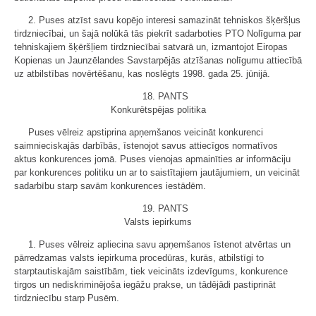
2. Puses atzīst savu kopējo interesi samazināt tehniskos šķēršļus
tirdzniecībai, un šajā nolūkā tās piekrīt sadarboties PTO Nolīguma par
tehniskajiem šķēršļiem tirdzniecībai satvarā un, izmantojot Eiropas
Kopienas un Jaunzēlandes Savstarpējās atzīšanas nolīgumu attiecībā
uz atbilstības novērtēšanu, kas noslēgts 1998. gada 25. jūnijā.
18. PANTS
Konkurētspējas politika
Puses vēlreiz apstiprina apņemšanos veicināt konkurenci
saimnieciskajās darbībās, īstenojot savus attiecīgos normatīvos
aktus konkurences jomā. Puses vienojas apmainīties ar informāciju
par konkurences politiku un ar to saistītajiem jautājumiem, un veicināt
sadarbību starp savām konkurences iestādēm.
19. PANTS
Valsts iepirkums
1. Puses vēlreiz apliecina savu apņemšanos īstenot atvērtas un
pārredzamas valsts iepirkuma procedūras, kurās, atbilstīgi to
starptautiskajām saistībām, tiek veicināts izdevīgums, konkurence
tirgos un nediskriminējoša iegāžu prakse, un tādējādi pastiprināt
tirdzniecību starp Pusēm.