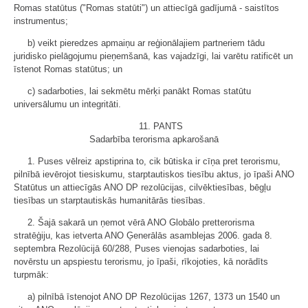
Romas statūtus ("Romas statūti") un attiecīgā gadījumā - saistītos
instrumentus;
b) veikt pieredzes apmaiņu ar reģionālajiem partneriem tādu
juridisko pielāgojumu pieņemšanā, kas vajadzīgi, lai varētu ratificēt un
īstenot Romas statūtus; un
c) sadarboties, lai sekmētu mērķi panākt Romas statūtu
universālumu un integritāti.
11. PANTS
Sadarbība terorisma apkarošanā
1. Puses vēlreiz apstiprina to, cik būtiska ir cīņa pret terorismu,
pilnībā ievērojot tiesiskumu, starptautiskos tiesību aktus, jo īpaši ANO
Statūtus un attiecīgās ANO DP rezolūcijas, cilvēktiesības, bēgļu
tiesības un starptautiskās humanitārās tiesības.
2. Šajā sakarā un ņemot vērā ANO Globālo pretterorisma
stratēģiju, kas ietverta ANO Ģenerālās asamblejas 2006. gada 8.
septembra Rezolūcijā 60/288, Puses vienojas sadarboties, lai
novērstu un apspiestu terorismu, jo īpaši, rīkojoties, kā norādīts
turpmāk:
a) pilnībā īstenojot ANO DP Rezolūcijas 1267, 1373 un 1540 un