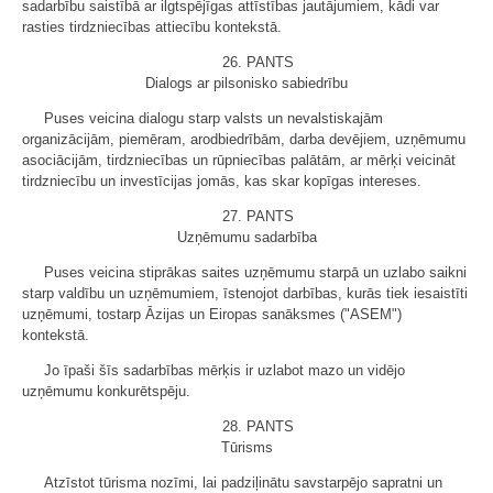
sadarbību saistībā ar ilgtspējīgas attīstības jautājumiem, kādi var
rasties tirdzniecības attiecību kontekstā.
26. PANTS
Dialogs ar pilsonisko sabiedrību
Puses veicina dialogu starp valsts un nevalstiskajām
organizācijām, piemēram, arodbiedrībām, darba devējiem, uzņēmumu
asociācijām, tirdzniecības un rūpniecības palātām, ar mērķi veicināt
tirdzniecību un investīcijas jomās, kas skar kopīgas intereses.
27. PANTS
Uzņēmumu sadarbība
Puses veicina stiprākas saites uzņēmumu starpā un uzlabo saikni
starp valdību un uzņēmumiem, īstenojot darbības, kurās tiek iesaistīti
uzņēmumi, tostarp Āzijas un Eiropas sanāksmes ("ASEM")
kontekstā.
Jo īpaši šīs sadarbības mērķis ir uzlabot mazo un vidējo
uzņēmumu konkurētspēju.
28. PANTS
Tūrisms
Atzīstot tūrisma nozīmi, lai padziļinātu savstarpējo sapratni un