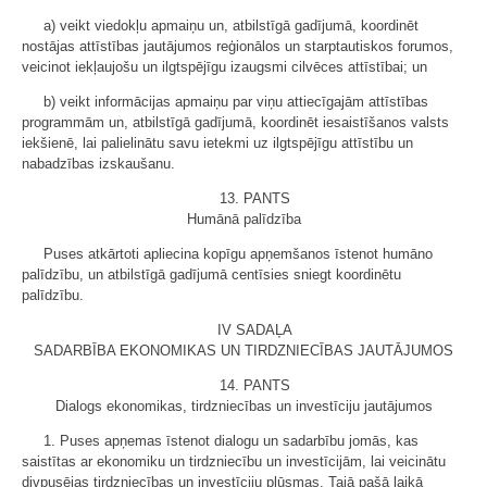
a) veikt viedokļu apmaiņu un, atbilstīgā gadījumā, koordinēt
nostājas attīstības jautājumos reģionālos un starptautiskos forumos,
veicinot iekļaujošu un ilgtspējīgu izaugsmi cilvēces attīstībai; un
b) veikt informācijas apmaiņu par viņu attiecīgajām attīstības
programmām un, atbilstīgā gadījumā, koordinēt iesaistīšanos valsts
iekšienē, lai palielinātu savu ietekmi uz ilgtspējīgu attīstību un
nabadzības izskaušanu.
13. PANTS
Humānā palīdzība
Puses atkārtoti apliecina kopīgu apņemšanos īstenot humāno
palīdzību, un atbilstīgā gadījumā centīsies sniegt koordinētu
palīdzību.
IV SADAĻA
SADARBĪBA EKONOMIKAS UN TIRDZNIECĪBAS JAUTĀJUMOS
14. PANTS
Dialogs ekonomikas, tirdzniecības un investīciju jautājumos
1. Puses apņemas īstenot dialogu un sadarbību jomās, kas
saistītas ar ekonomiku un tirdzniecību un investīcijām, lai veicinātu
divpusējas tirdzniecības un investīciju plūsmas. Tajā pašā laikā