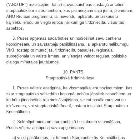
("ANO DP") rezolūcijām, kā arī savas saistības saskaņā ar citiem
starptautiskiem instrumentiem, kas piemērojami šajā jomā, piemēram,
ANO Rīcības programmu, lai novērstu, apkarotu un izskaustu
kājnieku ieroču un vieglo ieroču nelikumīgu tirdzniecību visos tās
aspektos.
3. Puses apņemas sadarboties un nodrošināt savu centienu
koordinēšanu un savstarpēju papildināšanu, lai apkarotu nelikumīgu
VIKI, tostarp to munīcijas, tirdzniecību pasaules, reģionālā,
subreģionālā un valsts līmenī, un vienojas veidot regulāru politisko
dialogu minētajos jautājumos.
10. PANTS
Starptautiskā Krimināltiesa
1. Puses vēlreiz apstiprina, ka vissmagākajiem noziegumiem, kas
skar starptautisko sabiedrību kopumā, nebūtu jāpaliek nesodītiem un
ka būtu jānodrošina to kriminālvajāšana, veicot pasākumus vai nu
iekšzemes, vai starptautiskā līmenī, tostarp iesaistot Starptautisko
Krimināltiesu.
2. Sekmējot miera un starptautiskā tiesiskuma stiprināšanu,
Puses vēlreiz apstiprina savu apņemšanos:
a) veikt pasākumus, lai īstenotu Starptautiskās Krimināltiesas