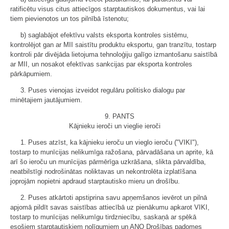
ratificētu visus citus attiecīgos starptautiskos dokumentus, vai lai
tiem pievienotos un tos pilnībā īstenotu;
b) saglabājot efektīvu valsts eksporta kontroles sistēmu,
kontrolējot gan ar MII saistītu produktu eksportu, gan tranzītu, tostarp
kontroli pār divējāda lietojuma tehnoloģiju galīgo izmantošanu saistībā
ar MII, un nosakot efektīvas sankcijas par eksporta kontroles
pārkāpumiem.
3. Puses vienojas izveidot regulāru politisko dialogu par
minētajiem jautājumiem.
9. PANTS
Kājnieku ieroči un vieglie ieroči
1. Puses atzīst, ka kājnieku ieroču un vieglo ieroču ("VIKI"),
tostarp to munīcijas nelikumīga ražošana, pārvadāšana un aprite, kā
arī šo ieroču un munīcijas pārmērīga uzkrāšana, slikta pārvaldība,
neatbilstīgi nodrošinātas noliktavas un nekontrolēta izplatīšana
joprojām nopietni apdraud starptautisko mieru un drošību.
2. Puses atkārtoti apstiprina savu apņemšanos ievērot un pilnā
apjomā pildīt savas saistības attiecībā uz pienākumu apkarot VIKI,
tostarp to munīcijas nelikumīgu tirdzniecību, saskaņā ar spēkā
esošiem starptautiskiem nolīgumiem un ANO Drošības padomes