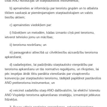
citas ANO rezolūcijas un starptautiskos instrumentus;
b) apmainoties ar informāciju par teroristu grupām un to atbalsta
tīkliem saskaņā ar piemērojamajiem starptautiskajiem un valsts
tiesību aktiem;
c) apmainoties viedokļiem par:
i) līdzekļiem un metodēm, kādas izmanto cīņā pret terorismu,
ietverot tehnisko jomu un mācības;
ii) terorisma novēršanu; un
iii) paraugpraksi attiecībā uz cilvēktiesību aizsardzību terorisma
apkarošanā;
d) sadarbojoties, lai padziļinātu starptautisko vienprātību par
terorisma apkarošanu un tās normatīvo regulējumu, un rīkojoties, lai
pēc iespējas ātrāk tiktu panākta vienošanās par visaptverošu
konvenciju par starptautisko terorismu, tādējādi papildinot pastāvošos
ANO pretterorisma instrumentus; un
e) veicinot sadarbību starp ANO dalībvalstīm, lai efektīvi īstenotu
ANO Vispārējo terorisma apkarošanas stratēģiju, izmantojot jebkurus
līdzekļus.