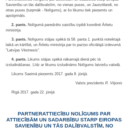
Savienību un tās dalībvalstīm, no vienas puses, un Jaunzēlandi, no
otras puses (turpmāk - Nolīgums), ar šo likumu tiek pieņemts un
apstiprināts.
2. pants.
Nolīgumā paredzēto saistību izpildi koordinē Ārlietu
ministrija.
3. pants.
Nolīgums stājas spēkā tā 58. panta 1. punktā noteiktajā
laikā un kārtībā, un Ārlietu ministrija par to paziņo oficiālajā izdevumā
"Latvijas Vēstnesis".
4. pants.
Likums stājas spēkā nākamajā dienā pēc tā
izsludināšanas. Līdz ar likumu izsludināms Nolīgums latviešu valodā.
Likums Saeimā pieņemts 2017. gada 8. jūnijā.
Valsts prezidents
R. Vējonis
Rīgā 2017. gada 22. jūnijā
PARTNERATTIECĪBU NOLĪGUMS PAR
ATTIECĪBĀM UN SADARBĪBU STARP EIROPAS
SAVIENĪBU UN TĀS DALĪBVALSTĪM, NO