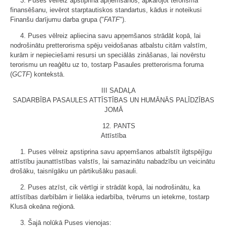
3. Puses vēlreiz apstiprina apņemšanos, apkarojot terorisma
finansēšanu, ievērot starptautiskos standartus, kādus ir noteikusi
Finanšu darījumu darba grupa ("
FATF
").
4. Puses vēlreiz apliecina savu apņemšanos strādāt kopā, lai
nodrošinātu pretterorisma spēju veidošanas atbalstu citām valstīm,
kurām ir nepieciešami resursi un speciālās zināšanas, lai novērstu
terorismu un reaģētu uz to, tostarp Pasaules pretterorisma foruma
(
GCTF
) kontekstā.
III SADAĻA
SADARBĪBA PASAULES ATTĪSTĪBAS UN HUMĀNĀS PALĪDZĪBAS
JOMĀ
12. PANTS
Attīstība
1. Puses vēlreiz apstiprina savu apņemšanos atbalstīt ilgtspējīgu
attīstību jaunattīstības valstīs, lai samazinātu nabadzību un veicinātu
drošāku, taisnīgāku un pārtikušāku pasauli.
2. Puses atzīst, cik vērtīgi ir strādāt kopā, lai nodrošinātu, ka
attīstības darbībām ir lielāka iedarbība, tvērums un ietekme, tostarp
Klusā okeāna reģionā.
3. Šajā nolūkā Puses vienojas: