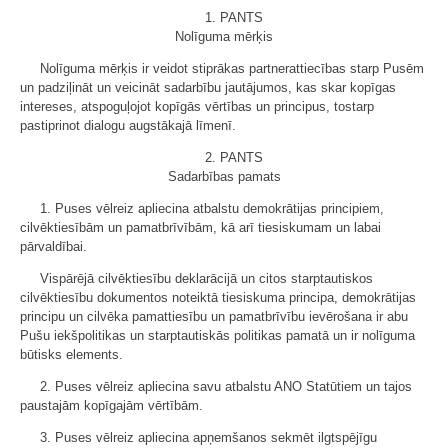
1. PANTS
Nolīguma mērķis
Nolīguma mērķis ir veidot stiprākas partnerattiecības starp Pusēm
un padziļināt un veicināt sadarbību jautājumos, kas skar kopīgas
intereses, atspoguļojot kopīgās vērtības un principus, tostarp
pastiprinot dialogu augstākajā līmenī.
2. PANTS
Sadarbības pamats
1. Puses vēlreiz apliecina atbalstu demokrātijas principiem,
cilvēktiesībām un pamatbrīvībām, kā arī tiesiskumam un labai
pārvaldībai.
Vispārējā cilvēktiesību deklarācijā un citos starptautiskos
cilvēktiesību dokumentos noteiktā tiesiskuma principa, demokrātijas
principu un cilvēka pamattiesību un pamatbrīvību ievērošana ir abu
Pušu iekšpolitikas un starptautiskās politikas pamatā un ir nolīguma
būtisks elements.
2. Puses vēlreiz apliecina savu atbalstu ANO Statūtiem un tajos
paustajām kopīgajām vērtībām.
3. Puses vēlreiz apliecina apņemšanos sekmēt ilgtspējīgu