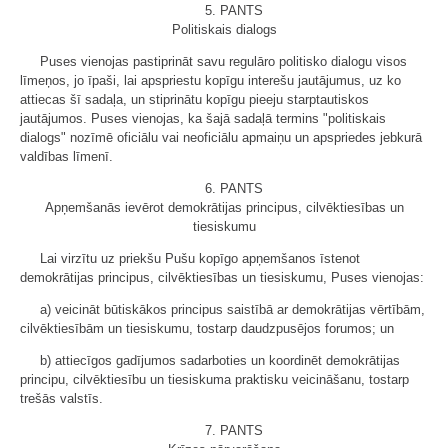
5. PANTS
Politiskais dialogs
Puses vienojas pastiprināt savu regulāro politisko dialogu visos
līmeņos, jo īpaši, lai apspriestu kopīgu interešu jautājumus, uz ko
attiecas šī sadaļa, un stiprinātu kopīgu pieeju starptautiskos
jautājumos. Puses vienojas, ka šajā sadaļā termins "politiskais
dialogs" nozīmē oficiālu vai neoficiālu apmaiņu un apspriedes jebkurā
valdības līmenī.
6. PANTS
Apņemšanās ievērot demokrātijas principus, cilvēktiesības un
tiesiskumu
Lai virzītu uz priekšu Pušu kopīgo apņemšanos īstenot
demokrātijas principus, cilvēktiesības un tiesiskumu, Puses vienojas:
a) veicināt būtiskākos principus saistībā ar demokrātijas vērtībām,
cilvēktiesībām un tiesiskumu, tostarp daudzpusējos forumos; un
b) attiecīgos gadījumos sadarboties un koordinēt demokrātijas
principu, cilvēktiesību un tiesiskuma praktisku veicināšanu, tostarp
trešās valstīs.
7. PANTS