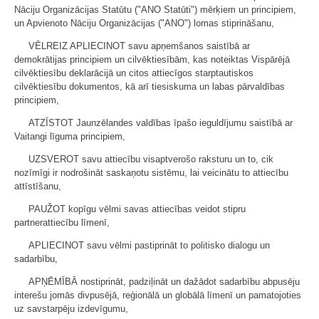
Nāciju Organizācijas Statūtu ("ANO Statūti") mērķiem un principiem,
un Apvienoto Nāciju Organizācijas ("ANO") lomas stiprināšanu,
VĒLREIZ APLIECINOT savu apņemšanos saistībā ar
demokrātijas principiem un cilvēktiesībām, kas noteiktas Vispārējā
cilvēktiesību deklarācijā un citos attiecīgos starptautiskos
cilvēktiesību dokumentos, kā arī tiesiskuma un labas pārvaldības
principiem,
ATZĪSTOT Jaunzēlandes valdības īpašo ieguldījumu saistībā ar
Vaitangi līguma principiem,
UZSVEROT savu attiecību visaptverošo raksturu un to, cik
nozīmīgi ir nodrošināt saskaņotu sistēmu, lai veicinātu to attiecību
attīstīšanu,
PAUŽOT kopīgu vēlmi savas attiecības veidot stipru
partnerattiecību līmenī,
APLIECINOT savu vēlmi pastiprināt to politisko dialogu un
sadarbību,
APŅĒMĪBĀ nostiprināt, padziļināt un dažādot sadarbību abpusēju
interešu jomās divpusējā, reģionālā un globālā līmenī un pamatojoties
uz savstarpēju izdevīgumu,