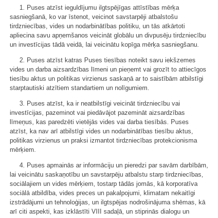
1. Puses atzīst ieguldījumu ilgtspējīgas attīstības mērķa
sasniegšanā, ko var īstenot, veicinot savstarpēji atbalstošu
tirdzniecības, vides un nodarbinātības politiku, un tās atkārtoti
apliecina savu apņemšanos veicināt globālu un divpusēju tirdzniecību
un investīcijas tādā veidā, lai veicinātu kopīga mērķa sasniegšanu.
2. Puses atzīst katras Puses tiesības noteikt savu iekšzemes
vides un darba aizsardzības līmeni un pieņemt vai grozīt to attiecīgos
tiesību aktus un politikas virzienus saskaņā ar to saistībām atbilstīgi
starptautiski atzītiem standartiem un nolīgumiem.
3. Puses atzīst, ka ir neatbilstīgi veicināt tirdzniecību vai
investīcijas, pazeminot vai piedāvājot pazemināt aizsardzības
līmeņus, kas paredzēti vietējās vides vai darba tiesībās. Puses
atzīst, ka nav arī atbilstīgi vides un nodarbinātības tiesību aktus,
politikas virzienus un praksi izmantot tirdzniecības protekcionisma
mērķiem.
4. Puses apmainās ar informāciju un pieredzi par savām darbībām,
lai veicinātu saskaņotību un savstarpēju atbalstu starp tirdzniecības,
sociālajiem un vides mērķiem, tostarp tādās jomās, kā korporatīva
sociālā atbildība, vides preces un pakalpojumi, klimatam nekaitīgi
izstrādājumi un tehnoloģijas, un ilgtspējas nodrošinājuma shēmas, kā
arī citi aspekti, kas izklāstīti VIII sadaļā, un stiprinās dialogu un