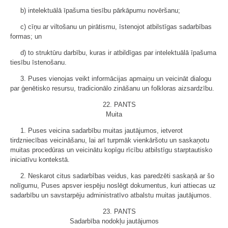
b) intelektuālā īpašuma tiesību pārkāpumu novēršanu;
c) cīņu ar viltošanu un pirātismu, īstenojot atbilstīgas sadarbības
formas; un
d) to struktūru darbību, kuras ir atbildīgas par intelektuālā īpašuma
tiesību īstenošanu.
3. Puses vienojas veikt informācijas apmaiņu un veicināt dialogu
par ģenētisko resursu, tradicionālo zināšanu un folkloras aizsardzību.
22. PANTS
Muita
1. Puses veicina sadarbību muitas jautājumos, ietverot
tirdzniecības veicināšanu, lai arī turpmāk vienkāršotu un saskaņotu
muitas procedūras un veicinātu kopīgu rīcību atbilstīgu starptautisko
iniciatīvu kontekstā.
2. Neskarot citus sadarbības veidus, kas paredzēti saskaņā ar šo
nolīgumu, Puses apsver iespēju noslēgt dokumentus, kuri attiecas uz
sadarbību un savstarpēju administratīvo atbalstu muitas jautājumos.
23. PANTS
Sadarbība nodokļu jautājumos