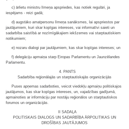
c) ārlietu ministru līmeņa apspriedes, kas notiek regulāri, ja
iespējams - reizi gadā;
d) augstāko amatpersonu līmeņa sanāksmes, lai apspriestos par
jautājumiem, kuri skar kopīgas intereses, vai informatīvi saieti un
sadarbība saistībā ar nozīmīgākajiem iekšzemes vai starptautiskiem
notikumiem;
e) nozaru dialogi par jautājumiem, kas skar kopīgas intereses; un
f) delegāciju apmaiņa starp Eiropas Parlamentu un Jaunzēlandes
Parlamentu.
4. PANTS
Sadarbība reģionālajās un starptautiskajās organizācijās
Puses apņemas sadarboties, veicot viedokļu apmaiņu politiskajos
jautājumos, kas skar kopīgas intereses, un, vajadzības gadījumā,
apmainoties ar informāciju par nostāju reģionālos un starptautiskos
forumos un organizācijās.
II SADAĻA
POLITISKAIS DIALOGS UN SADARBĪBA ĀRPOLITIKAS UN
DROŠĪBAS JAUTĀJUMOS