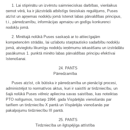
1. Lai stiprinātu un izvērstu saimnieciskas darbības, vienlaikus
ņemot vērā, ka ir jāizstrādā atbilstīgs tiesiskais regulējums, Puses
atzīst un apņemas nodokļu jomā īstenot labas pārvaldības principus,
t.i., pārredzamību, informācijas apmaiņu un godīgu konkurenci
nodokļu jomā.
2. Minētajā nolūkā Puses saskaņā ar to attiecīgajām
kompetencēm strādās, lai uzlabotu starptautisko sadarbību nodokļu
jomā, atvieglotu likumīgu nodokļu ieņēmumu iekasēšanu un izstrādātu
pasākumus 1. punktā minēto labas pārvaldības principu efektīvai
īstenošanai.
24. PANTS
Pārredzamība
Puses atzīst, cik būtiska ir pārredzamība un pienācīgi procesi,
administrējot to normatīvos aktus, kuri ir saistīti ar tirdzniecību, un
šajā nolūkā Puses vēlreiz apliecina savas saistības, kas noteiktas
PTO nolīgumos, tostarp 1994. gada Vispārējās vienošanās par
tarifiem un tirdzniecību X pantā un Vispārējās vienošanās par
pakalpojumu tirdzniecību III pantā.
25. PANTS
Tirdzniecība un ilgtspējīga attīstība