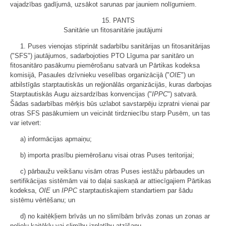
vajadzības gadījumā, uzsākot sarunas par jauniem nolīgumiem.
15. PANTS
Sanitārie un fitosanitārie jautājumi
1. Puses vienojas stiprināt sadarbību sanitārijas un fitosanitārijas
("SFS") jautājumos, sadarbojoties PTO Līguma par sanitāro un
fitosanitāro pasākumu piemērošanu satvarā un Pārtikas kodeksa
komisijā, Pasaules dzīvnieku veselības organizācijā ("
OIE
") un
atbilstīgās starptautiskās un reģionālās organizācijās, kuras darbojas
Starptautiskās Augu aizsardzības konvencijas ("
IPPC
") satvarā.
Šādas sadarbības mērķis būs uzlabot savstarpēju izpratni vienai par
otras SFS pasākumiem un veicināt tirdzniecību starp Pusēm, un tas
var ietvert:
a) informācijas apmaiņu;
b) importa prasību piemērošanu visai otras Puses teritorijai;
c) pārbaužu veikšanu visām otras Puses iestāžu pārbaudes un
sertifikācijas sistēmām vai to daļai saskaņā ar attiecīgajiem Pārtikas
kodeksa,
OIE
un
IPPC
starptautiskajiem standartiem par šādu
sistēmu vērtēšanu; un
d) no kaitēkļiem brīvās un no slimībām brīvās zonas un zonas ar
nelielu kaitēkļu vai slimību izplatību atzīšanu.