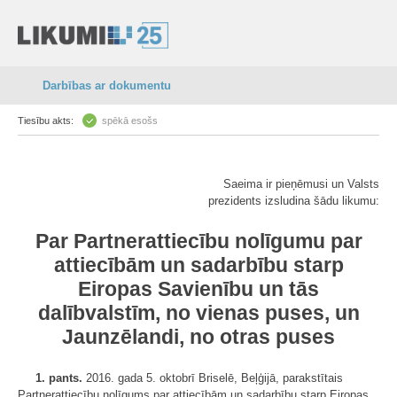
Darbības ar dokumentu
Tiesību akts:
spēkā esošs
Saeima ir pieņēmusi un Valsts
prezidents izsludina šādu likumu:
Par Partnerattiecību nolīgumu par
attiecībām un sadarbību starp
Eiropas Savienību un tās
dalībvalstīm, no vienas puses, un
Jaunzēlandi, no otras puses
1. pants.
2016. gada 5. oktobrī Briselē, Beļģijā, parakstītais
Partnerattiecību nolīgums par attiecībām un sadarbību starp Eiropas