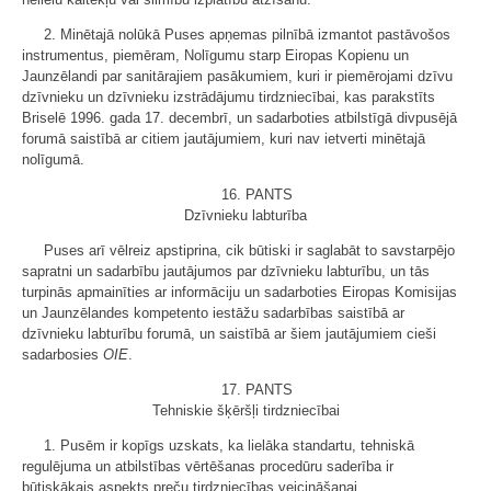
2. Minētajā nolūkā Puses apņemas pilnībā izmantot pastāvošos
instrumentus, piemēram, Nolīgumu starp Eiropas Kopienu un
Jaunzēlandi par sanitārajiem pasākumiem, kuri ir piemērojami dzīvu
dzīvnieku un dzīvnieku izstrādājumu tirdzniecībai, kas parakstīts
Briselē 1996. gada 17. decembrī, un sadarboties atbilstīgā divpusējā
forumā saistībā ar citiem jautājumiem, kuri nav ietverti minētajā
nolīgumā.
16. PANTS
Dzīvnieku labturība
Puses arī vēlreiz apstiprina, cik būtiski ir saglabāt to savstarpējo
sapratni un sadarbību jautājumos par dzīvnieku labturību, un tās
turpinās apmainīties ar informāciju un sadarboties Eiropas Komisijas
un Jaunzēlandes kompetento iestāžu sadarbības saistībā ar
dzīvnieku labturību forumā, un saistībā ar šiem jautājumiem cieši
sadarbosies
OIE
.
17. PANTS
Tehniskie šķēršļi tirdzniecībai
1. Pusēm ir kopīgs uzskats, ka lielāka standartu, tehniskā
regulējuma un atbilstības vērtēšanas procedūru saderība ir
būtiskākais aspekts preču tirdzniecības veicināšanai.