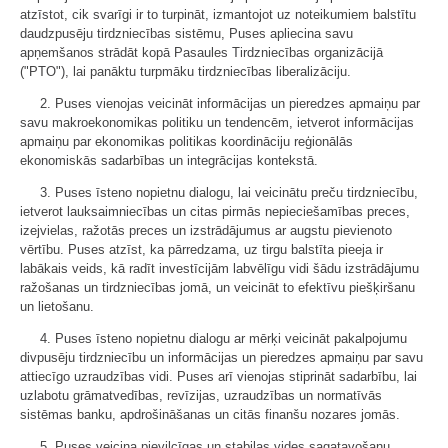
atzīstot, cik svarīgi ir to turpināt, izmantojot uz noteikumiem balstītu
daudzpusēju tirdzniecības sistēmu, Puses apliecina savu
apņemšanos strādāt kopā Pasaules Tirdzniecības organizācijā
("PTO"), lai panāktu turpmāku tirdzniecības liberalizāciju.
2. Puses vienojas veicināt informācijas un pieredzes apmaiņu par
savu makroekonomikas politiku un tendencēm, ietverot informācijas
apmaiņu par ekonomikas politikas koordināciju reģionālās
ekonomiskās sadarbības un integrācijas kontekstā.
3. Puses īsteno nopietnu dialogu, lai veicinātu preču tirdzniecību,
ietverot lauksaimniecības un citas pirmās nepieciešamības preces,
izejvielas, ražotās preces un izstrādājumus ar augstu pievienoto
vērtību. Puses atzīst, ka pārredzama, uz tirgu balstīta pieeja ir
labākais veids, kā radīt investīcijām labvēlīgu vidi šādu izstrādājumu
ražošanas un tirdzniecības jomā, un veicināt to efektīvu piešķiršanu
un lietošanu.
4. Puses īsteno nopietnu dialogu ar mērķi veicināt pakalpojumu
divpusēju tirdzniecību un informācijas un pieredzes apmaiņu par savu
attiecīgo uzraudzības vidi. Puses arī vienojas stiprināt sadarbību, lai
uzlabotu grāmatvedības, revīzijas, uzraudzības un normatīvās
sistēmas banku, apdrošināšanas un citās finanšu nozares jomās.
5. Puses veicina pievilcīgas un stabilas vides sagatavošanu