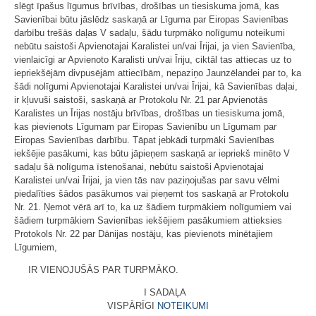
slēgt īpašus līgumus brīvības, drošības un tiesiskuma jomā, kas
Savienībai būtu jāslēdz saskaņā ar Līguma par Eiropas Savienības
darbību trešās daļas V sadaļu, šādu turpmāko nolīgumu noteikumi
nebūtu saistoši Apvienotajai Karalistei un/vai Īrijai, ja vien Savienība,
vienlaicīgi ar Apvienoto Karalisti un/vai Īriju, ciktāl tas attiecas uz to
iepriekšējām divpusējām attiecībām, nepaziņo Jaunzēlandei par to, ka
šādi nolīgumi Apvienotajai Karalistei un/vai Īrijai, kā Savienības daļai,
ir kļuvuši saistoši, saskaņā ar Protokolu Nr. 21 par Apvienotās
Karalistes un Īrijas nostāju brīvības, drošības un tiesiskuma jomā,
kas pievienots Līgumam par Eiropas Savienību un Līgumam par
Eiropas Savienības darbību. Tāpat jebkādi turpmāki Savienības
iekšējie pasākumi, kas būtu jāpieņem saskaņā ar iepriekš minēto V
sadaļu šā nolīguma īstenošanai, nebūtu saistoši Apvienotajai
Karalistei un/vai Īrijai, ja vien tās nav paziņojušas par savu vēlmi
piedalīties šādos pasākumos vai pieņemt tos saskaņā ar Protokolu
Nr. 21. Ņemot vērā arī to, ka uz šādiem turpmākiem nolīgumiem vai
šādiem turpmākiem Savienības iekšējiem pasākumiem attieksies
Protokols Nr. 22 par Dānijas nostāju, kas pievienots minētajiem
Līgumiem,
IR VIENOJUŠĀS PAR TURPMĀKO.
I SADAĻA
VISPĀRĪGI
NOTEIKUMI