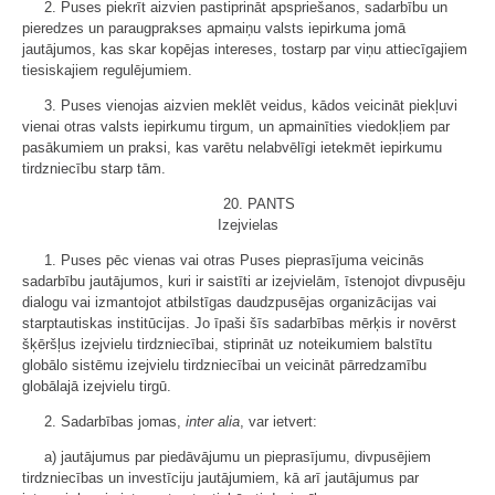
2. Puses piekrīt aizvien pastiprināt apspriešanos, sadarbību un
pieredzes un paraugprakses apmaiņu valsts iepirkuma jomā
jautājumos, kas skar kopējas intereses, tostarp par viņu attiecīgajiem
tiesiskajiem regulējumiem.
3. Puses vienojas aizvien meklēt veidus, kādos veicināt piekļuvi
vienai otras valsts iepirkumu tirgum, un apmainīties viedokļiem par
pasākumiem un praksi, kas varētu nelabvēlīgi ietekmēt iepirkumu
tirdzniecību starp tām.
20. PANTS
Izejvielas
1. Puses pēc vienas vai otras Puses pieprasījuma veicinās
sadarbību jautājumos, kuri ir saistīti ar izejvielām, īstenojot divpusēju
dialogu vai izmantojot atbilstīgas daudzpusējas organizācijas vai
starptautiskas institūcijas. Jo īpaši šīs sadarbības mērķis ir novērst
šķēršļus izejvielu tirdzniecībai, stiprināt uz noteikumiem balstītu
globālo sistēmu izejvielu tirdzniecībai un veicināt pārredzamību
globālajā izejvielu tirgū.
2. Sadarbības jomas,
inter alia
, var ietvert:
a) jautājumus par piedāvājumu un pieprasījumu, divpusējiem
tirdzniecības un investīciju jautājumiem, kā arī jautājumus par