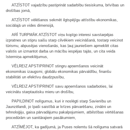
ATZĪSTOT vajadzību pastiprināt sadarbību tiesiskuma, brīvības un
drošības jomā,
ATZĪSTOT vēlēšanos sekmēt ilgtspējīgu attīstību ekonomikas,
sociālajā un vides dimensijā,
ARĪ TURPMĀK ATZĪSTOT viņu kopīgo interesi savstarpējas
izpratnes un stipru saišu starp cilvēkiem veicināšanā, tostarp veicinot
tūrismu, abpusējas vienošanās, kas ļauj jauniešiem apmeklēt citas
valstis un izmantot darba un mācību iespējas tajās, un cita veida
īstermiņa apmeklējumus,
VĒLREIZ APSTIPRINOT stingru apņemšanos veicināt
ekonomikas izaugsmi, globālu ekonomikas pārvaldību, finanšu
stabilitāti un efektīvu daudzpusību,
VĒLREIZ APSTIPRINOT savu apņemšanos sadarboties, lai
veicinātu starptautisku mieru un drošību,
PAPILDINOT nolīgumus, kuri ir noslēgti starp Savienību un
Jaunzēlandi, jo īpaši saistībā ar krīzes pārvarēšanu, zinātni un
tehnoloģiju, gaisa pārvadājumu pakalpojumiem, atbilstības vērtēšanas
procedūrām un sanitārajiem pasākumiem,
ATZĪMĒJOT, ka gadījumā, ja Puses nolemtu šā nolīguma satvarā