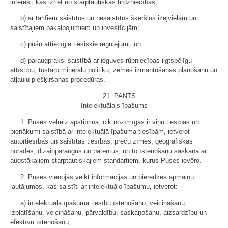
interesi, kas izriet no starptautiskās tirdzniecības;
b) ar tarifiem saistītos un nesaistītos šķēršļus izejvielām un
saistītajiem pakalpojumiem un investīcijām;
c) pušu attiecīgie tiesiskie regulējumi; un
d) paraugpraksi saistībā ar ieguves rūpniecības ilgtspējīgu
attīstību, tostarp minerālu politiku, zemes izmantošanas plānošanu un
atļauju piešķiršanas procedūras.
21. PANTS
Intelektuālais īpašums
1. Puses vēlreiz apstiprina, cik nozīmīgas ir viņu tiesības un
pienākumi saistībā ar intelektuālā īpašuma tiesībām, ietverot
autortiesības un saistītās tiesības, preču zīmes, ģeogrāfiskās
norādes, dizainparaugus un patentus, un to īstenošanu saskaņā ar
augstākajiem starptautiskajiem standartiem, kurus Puses ievēro.
2. Puses vienojas veikt informācijas un pieredzes apmaiņu
jautājumos, kas saistīti ar intelektuālo īpašumu, ietverot:
a) intelektuālā īpašuma tiesību īstenošanu, veicināšanu,
izplatīšanu, veicināšanu, pārvaldību, saskaņošanu, aizsardzību un
efektīvu īstenošanu;