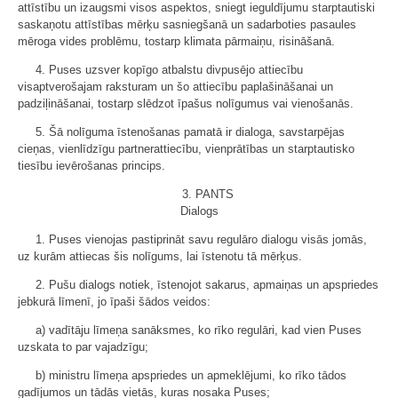
attīstību un izaugsmi visos aspektos, sniegt ieguldījumu starptautiski
saskaņotu attīstības mērķu sasniegšanā un sadarboties pasaules
mēroga vides problēmu, tostarp klimata pārmaiņu, risināšanā.
4. Puses uzsver kopīgo atbalstu divpusējo attiecību
visaptverošajam raksturam un šo attiecību paplašināšanai un
padziļināšanai, tostarp slēdzot īpašus nolīgumus vai vienošanās.
5. Šā nolīguma īstenošanas pamatā ir dialoga, savstarpējas
cieņas, vienlīdzīgu partnerattiecību, vienprātības un starptautisko
tiesību ievērošanas princips.
3. PANTS
Dialogs
1. Puses vienojas pastiprināt savu regulāro dialogu visās jomās,
uz kurām attiecas šis nolīgums, lai īstenotu tā mērķus.
2. Pušu dialogs notiek, īstenojot sakarus, apmaiņas un apspriedes
jebkurā līmenī, jo īpaši šādos veidos:
a) vadītāju līmeņa sanāksmes, ko rīko regulāri, kad vien Puses
uzskata to par vajadzīgu;
b) ministru līmeņa apspriedes un apmeklējumi, ko rīko tādos
gadījumos un tādās vietās, kuras nosaka Puses;