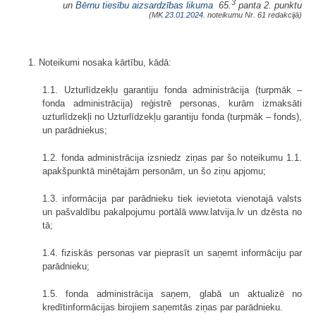
3
un
Bērnu tiesību aizsardzības likuma
65.
panta 2. punktu
(MK
23.01.2024.
noteikumu Nr. 61 redakcijā)
1. Noteikumi nosaka kārtību, kādā:
1.1. Uzturlīdzekļu garantiju fonda administrācija (turpmāk –
fonda administrācija) reģistrē personas, kurām izmaksāti
uzturlīdzekļi no Uzturlīdzekļu garantiju fonda (turpmāk – fonds),
un parādniekus;
1.2. fonda administrācija izsniedz ziņas par šo noteikumu 1.1.
apakšpunktā minētajām personām, un šo ziņu apjomu;
1.3. informācija par parādnieku tiek ievietota vienotajā valsts
un pašvaldību pakalpojumu portālā www.latvija.lv un dzēsta no
tā;
1.4. fiziskās personas var pieprasīt un saņemt informāciju par
parādnieku;
1.5. fonda administrācija saņem, glabā un aktualizē no
kredītinformācijas birojiem saņemtās ziņas par parādnieku.