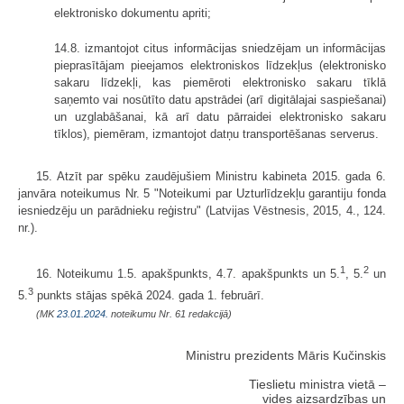
elektronisko dokumentu apriti;
14.8. izmantojot citus informācijas sniedzējam un informācijas
pieprasītājam pieejamos elektroniskos līdzekļus (elektronisko
sakaru līdzekļi, kas piemēroti elektronisko sakaru tīklā
saņemto vai nosūtīto datu apstrādei (arī digitālajai saspiešanai)
un uzglabāšanai, kā arī datu pārraidei elektronisko sakaru
tīklos), piemēram, izmantojot datņu transportēšanas serverus.
15. Atzīt par spēku zaudējušiem Ministru kabineta 2015. gada 6.
janvāra noteikumus Nr. 5 "Noteikumi par Uzturlīdzekļu garantiju fonda
iesniedzēju un parādnieku reģistru" (Latvijas Vēstnesis, 2015, 4., 124.
nr.).
1
2
16. Noteikumu 1.5. apakšpunkts, 4.7. apakšpunkts un 5.
, 5.
un
3
5.
punkts stājas spēkā 2024. gada 1. februārī.
(MK
23.01.2024.
noteikumu Nr. 61 redakcijā)
Ministru prezidents Māris Kučinskis
Tieslietu ministra vietā –
vides aizsardzības un