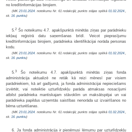
no kredītinformācijas birojiem.
(MK
23.01.2024.
noteikumu Nr. 61 redakcijā; punkts stājas spēkā
01.02.2024.
,
sk.
16. punktu
)
2
5.
Šo noteikumu 4.7. apakšpunktā minētās ziņas par parādnieku
iekļauj reģistrā datu saņemšanas brīdī. Veicot pieprasījumu
kredītinformācijas birojiem, parādnieka identifikācijai norāda personas
kodu.
(MK
23.01.2024.
noteikumu Nr. 61 redakcijā; punkts stājas spēkā
01.02.2024.
,
sk.
16. punktu
)
3
5.
Šo noteikumu 4.7. apakšpunktā minētās ziņas fonda
administrācija aktualizē ne retāk kā reizi mēnesī par visiem
parādniekiem, kā arī gadījumā, ja fonda administrācijai nepieciešams
izvērtēt, vai noteiktie uzturlīdzekļu parāda atmaksas nosacījumi
atbilst parādnieka mantiskajam stāvoklim un maksātspējai un vai
parādnieka papildus uzņemtās saistības nenorāda uz izvairīšanos no
bērna uzturēšanas.
(MK
23.01.2024.
noteikumu Nr. 61 redakcijā; punkts stājas spēkā
01.02.2024.
,
sk.
16. punktu
)
6. Ja fonda administrācija ir pieņēmusi lēmumu par uzturlīdzekļu