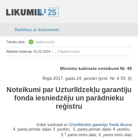
Darbības ar dokumentu
Tiesību akts:
spēkā esošs
Attēlotā redakcija: 01.02.2024. - ... /
Spēkā esošā
Ministru kabineta noteikumi Nr. 48
Rīgā 2017. gada 24. janvārī (prot. Nr. 4 33. §)
Noteikumi par Uzturlīdzekļu garantiju
fonda iesniedzēju un parādnieku
reģistru
Izdoti saskaņā ar
Uzturlīdzekļu garantiju fonda likuma
4. panta pirmās daļas 3. punktu, 5. panta pirmās daļas 4. punktu,
1
5.
panta trešo daļu, 6. panta trešo daļu