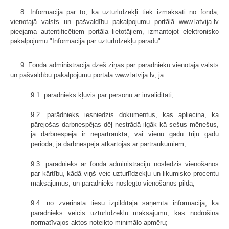
8. Informācija par to, ka uzturlīdzekļi tiek izmaksāti no fonda,
vienotajā valsts un pašvaldību pakalpojumu portālā www.latvija.lv
pieejama autentificētiem portāla lietotājiem, izmantojot elektronisko
pakalpojumu "Informācija par uzturlīdzekļu parādu".
9. Fonda administrācija dzēš ziņas par parādnieku vienotajā valsts
un pašvaldību pakalpojumu portālā www.latvija.lv, ja:
9.1. parādnieks kļuvis par personu ar invaliditāti;
9.2. parādnieks iesniedzis dokumentus, kas apliecina, ka
pārejošas darbnespējas dēļ nestrādā ilgāk kā sešus mēnešus,
ja darbnespēja ir nepārtraukta, vai vienu gadu triju gadu
periodā, ja darbnespēja atkārtojas ar pārtraukumiem;
9.3. parādnieks ar fonda administrāciju noslēdzis vienošanos
par kārtību, kādā viņš veic uzturlīdzekļu un likumisko procentu
maksājumus, un parādnieks noslēgto vienošanos pilda;
9.4. no zvērināta tiesu izpildītāja saņemta informācija, ka
parādnieks veicis uzturlīdzekļu maksājumu, kas nodrošina
normatīvajos aktos noteikto minimālo apmēru;