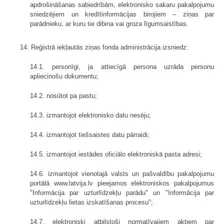
apdrošināšanas sabiedrībām, elektronisko sakaru pakalpojumu
sniedzējiem un kredītinformācijas birojiem – ziņas par
parādnieku, ar kuru tie dibina vai groza līgumsaistības.
14. Reģistrā iekļautās ziņas fonda administrācija izsniedz:
14.1. personīgi, ja attiecīgā persona uzrāda personu
apliecinošu dokumentu;
14.2. nosūtot pa pastu;
14.3. izmantojot elektronisko datu nesēju;
14.4. izmantojot tiešsaistes datu pārraidi;
14.5. izmantojot iestādes oficiālo elektroniskā pasta adresi;
14.6. izmantojot vienotajā valsts un pašvaldību pakalpojumu
portālā www.latvija.lv pieejamos elektroniskos pakalpojumus
"Informācija par uzturlīdzekļu parādu" un "Informācija par
uzturlīdzekļu lietas izskatīšanas procesu";
14.7. elektroniski atbilstoši normatīvajiem aktiem par