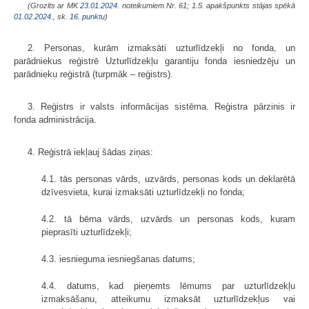
(Grozīts ar MK
23.01.2024.
noteikumiem Nr. 61; 1.5. apakšpunkts stājas spēkā
01.02.2024.
, sk.
16. punktu
)
2. Personas, kurām izmaksāti uzturlīdzekļi no fonda, un
parādniekus reģistrē Uzturlīdzekļu garantiju fonda iesniedzēju un
parādnieku reģistrā (turpmāk – reģistrs).
3. Reģistrs ir valsts informācijas sistēma. Reģistra pārzinis ir
fonda administrācija.
4. Reģistrā iekļauj šādas ziņas:
4.1. tās personas vārds, uzvārds, personas kods un deklarētā
dzīvesvieta, kurai izmaksāti uzturlīdzekļi no fonda;
4.2. tā bērna vārds, uzvārds un personas kods, kuram
pieprasīti uzturlīdzekļi;
4.3. iesnieguma iesniegšanas datums;
4.4. datums, kad pieņemts lēmums par uzturlīdzekļu
izmaksāšanu, atteikumu izmaksāt uzturlīdzekļus vai