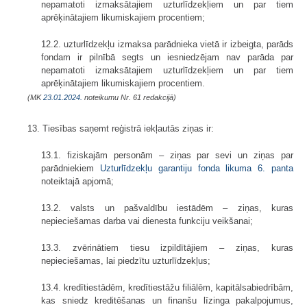
nepamatoti izmaksātajiem uzturlīdzekļiem un par tiem
aprēķinātajiem likumiskajiem procentiem;
12.2. uzturlīdzekļu izmaksa parādnieka vietā ir izbeigta, parāds
fondam ir pilnībā segts un iesniedzējam nav parāda par
nepamatoti izmaksātajiem uzturlīdzekļiem un par tiem
aprēķinātajiem likumiskajiem procentiem.
(MK
23.01.2024.
noteikumu Nr. 61 redakcijā)
13. Tiesības saņemt reģistrā iekļautās ziņas ir:
13.1. fiziskajām personām – ziņas par sevi un ziņas par
parādniekiem
Uzturlīdzekļu garantiju fonda likuma
6. panta
noteiktajā apjomā;
13.2. valsts un pašvaldību iestādēm – ziņas, kuras
nepieciešamas darba vai dienesta funkciju veikšanai;
13.3. zvērinātiem tiesu izpildītājiem – ziņas, kuras
nepieciešamas, lai piedzītu uzturlīdzekļus;
13.4. kredītiestādēm, kredītiestāžu filiālēm, kapitālsabiedrībām,
kas sniedz kreditēšanas un finanšu līzinga pakalpojumus,