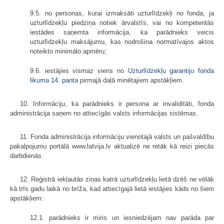
9.5. no personas, kurai izmaksāti uzturlīdzekļi no fonda, ja
uzturlīdzekļu piedziņa notiek ārvalstīs, vai no kompetentās
iestādes saņemta informācija, ka parādnieks veicis
uzturlīdzekļu maksājumu, kas nodrošina normatīvajos aktos
noteikto minimālo apmēru;
9.6. iestājies vismaz viens no
Uzturlīdzekļu garantiju fonda
likuma
14. panta
pirmajā daļā minētajiem apstākļiem.
10. Informāciju, ka parādnieks ir persona ar invaliditāti, fonda
administrācija saņem no attiecīgās valsts informācijas sistēmas.
11. Fonda administrācija informāciju vienotajā valsts un pašvaldību
pakalpojumu portālā www.latvija.lv aktualizē ne retāk kā reizi piecās
darbdienās.
12. Reģistrā iekļautās ziņas katrā uzturlīdzekļu lietā dzēš ne vēlāk
kā trīs gadu laikā no brīža, kad attiecīgajā lietā iestājies kāds no šiem
apstākļiem:
12.1. parādnieks ir miris un iesniedzējam nav parāda par