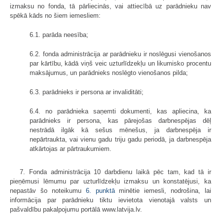
izmaksu no fonda, tā pārliecinās, vai attiecībā uz parādnieku nav
spēkā kāds no šiem iemesliem:
6.1. parāda neesība;
6.2. fonda administrācija ar parādnieku ir noslēgusi vienošanos
par kārtību, kādā viņš veic uzturlīdzekļu un likumisko procentu
maksājumus, un parādnieks noslēgto vienošanos pilda;
6.3. parādnieks ir persona ar invaliditāti;
6.4. no parādnieka saņemti dokumenti, kas apliecina, ka
parādnieks ir persona, kas pārejošas darbnespējas dēļ
nestrādā ilgāk kā sešus mēnešus, ja darbnespēja ir
nepārtraukta, vai vienu gadu triju gadu periodā, ja darbnespēja
atkārtojas ar pārtraukumiem.
7. Fonda administrācija 10 darbdienu laikā pēc tam, kad tā ir
pieņēmusi lēmumu par uzturlīdzekļu izmaksu un konstatējusi, ka
nepastāv šo noteikumu
6. punktā
minētie iemesli, nodrošina, lai
informācija par parādnieku tiktu ievietota vienotajā valsts un
pašvaldību pakalpojumu portālā www.latvija.lv.