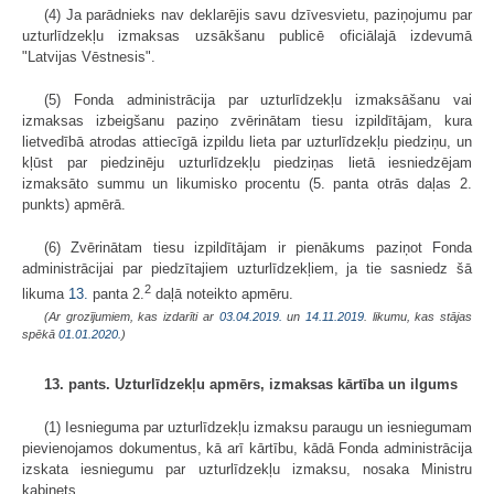
(4) Ja parādnieks nav deklarējis savu dzīvesvietu, paziņojumu par
uzturlīdzekļu izmaksas uzsākšanu publicē oficiālajā izdevumā
"Latvijas Vēstnesis".
(5) Fonda administrācija par uzturlīdzekļu izmaksāšanu vai
izmaksas izbeigšanu paziņo zvērinātam tiesu izpildītājam, kura
lietvedībā atrodas attiecīgā izpildu lieta par uzturlīdzekļu piedziņu, un
kļūst par piedzinēju uzturlīdzekļu piedziņas lietā iesniedzējam
izmaksāto summu un likumisko procentu (5. panta otrās daļas 2.
punkts) apmērā.
(6) Zvērinātam tiesu izpildītājam ir pienākums paziņot Fonda
administrācijai par piedzītajiem uzturlīdzekļiem, ja tie sasniedz šā
2
likuma
13.
panta 2.
daļā noteikto apmēru.
(Ar grozījumiem, kas izdarīti ar
03.04.2019.
un
14.11.2019
. likumu, kas stājas
spēkā
01.01.2020.
)
13. pants. Uzturlīdzekļu apmērs, izmaksas kārtība un ilgums
(1) Iesnieguma par uzturlīdzekļu izmaksu paraugu un iesniegumam
pievienojamos dokumentus, kā arī kārtību, kādā Fonda administrācija
izskata iesniegumu par uzturlīdzekļu izmaksu, nosaka Ministru
kabinets.