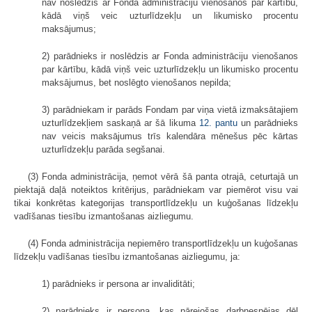
nav noslēdzis ar Fonda administrāciju vienošanos par kārtību,
kādā viņš veic uzturlīdzekļu un likumisko procentu
maksājumus;
2) parādnieks ir noslēdzis ar Fonda administrāciju vienošanos
par kārtību, kādā viņš veic uzturlīdzekļu un likumisko procentu
maksājumus, bet noslēgto vienošanos nepilda;
3) parādniekam ir parāds Fondam par viņa vietā izmaksātajiem
uzturlīdzekļiem saskaņā ar šā likuma
12. pantu
un parādnieks
nav veicis maksājumus trīs kalendāra mēnešus pēc kārtas
uzturlīdzekļu parāda segšanai.
(3) Fonda administrācija, ņemot vērā šā panta otrajā, ceturtajā un
piektajā daļā noteiktos kritērijus, parādniekam var piemērot visu vai
tikai konkrētas kategorijas transportlīdzekļu un kuģošanas līdzekļu
vadīšanas tiesību izmantošanas aizliegumu.
(4) Fonda administrācija nepiemēro transportlīdzekļu un kuģošanas
līdzekļu vadīšanas tiesību izmantošanas aizliegumu, ja:
1) parādnieks ir persona ar invaliditāti;
2) parādnieks ir persona, kas pārejošas darbnespējas dēļ