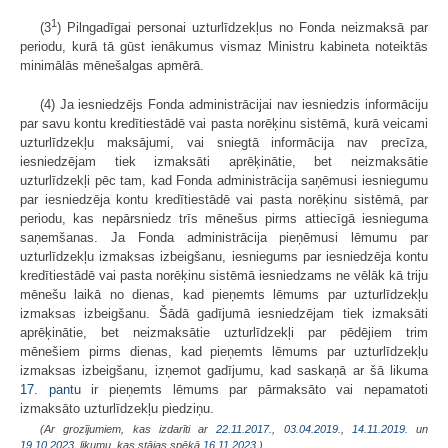
1
(3
) Pilngadīgai personai uzturlīdzekļus no Fonda neizmaksā par
periodu, kurā tā gūst ienākumus vismaz Ministru kabineta noteiktās
minimālās mēnešalgas apmērā.
(4) Ja iesniedzējs Fonda administrācijai nav iesniedzis informāciju
par savu kontu kredītiestādē vai pasta norēķinu sistēmā, kurā veicami
uzturlīdzekļu maksājumi, vai sniegtā informācija nav precīza,
iesniedzējam tiek izmaksāti aprēķinātie, bet neizmaksātie
uzturlīdzekļi pēc tam, kad Fonda administrācija saņēmusi iesniegumu
par iesniedzēja kontu kredītiestādē vai pasta norēķinu sistēmā, par
periodu, kas nepārsniedz trīs mēnešus pirms attiecīgā iesnieguma
saņemšanas. Ja Fonda administrācija pieņēmusi lēmumu par
uzturlīdzekļu izmaksas izbeigšanu, iesniegums par iesniedzēja kontu
kredītiestādē vai pasta norēķinu sistēmā iesniedzams ne vēlāk kā triju
mēnešu laikā no dienas, kad pieņemts lēmums par uzturlīdzekļu
izmaksas izbeigšanu. Šādā gadījumā iesniedzējam tiek izmaksāti
aprēķinātie, bet neizmaksātie uzturlīdzekļi par pēdējiem trim
mēnešiem pirms dienas, kad pieņemts lēmums par uzturlīdzekļu
izmaksas izbeigšanu, izņemot gadījumu, kad saskaņā ar šā likuma
17. pantu
ir pieņemts lēmums par pārmaksāto vai nepamatoti
izmaksāto uzturlīdzekļu piedziņu.
(Ar grozījumiem, kas izdarīti ar
22.11.2017.
,
03.04.2019.
,
14.11.2019.
un
19.10.2023
. likumu, kas stājas spēkā
16.11.2023.
)