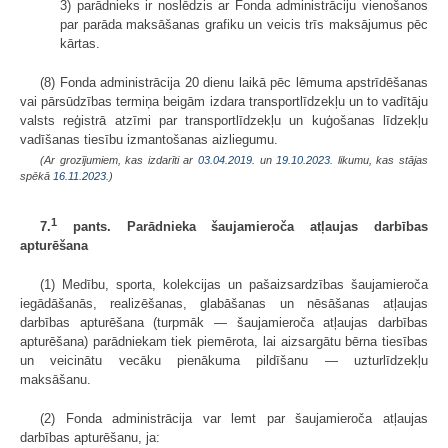
3) parādnieks ir noslēdzis ar Fonda administrāciju vienošanos
par parāda maksāšanas grafiku un veicis trīs maksājumus pēc
kārtas.
(8) Fonda administrācija 20 dienu laikā pēc lēmuma apstrīdēšanas
vai pārsūdzības termiņa beigām izdara transportlīdzekļu un to vadītāju
valsts reģistrā atzīmi par transportlīdzekļu un kuģošanas līdzekļu
vadīšanas tiesību izmantošanas aizliegumu.
(Ar grozījumiem, kas izdarīti ar
03.04.2019.
un
19.10.2023
. likumu, kas stājas
spēkā
16.11.2023.
)
1
7.
pants. Parādnieka šaujamieroča atļaujas darbības
apturēšana
(1) Medību, sporta, kolekcijas un pašaizsardzības šaujamieroča
iegādāšanās, realizēšanas, glabāšanas un nēsāšanas atļaujas
darbības apturēšana (turpmāk — šaujamieroča atļaujas darbības
apturēšana) parādniekam tiek piemērota, lai aizsargātu bērna tiesības
un veicinātu vecāku pienākuma pildīšanu — uzturlīdzekļu
maksāšanu.
(2) Fonda administrācija var lemt par šaujamieroča atļaujas
darbības apturēšanu, ja: