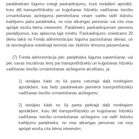
parādniekam lūgumu sniegt paskaidrojumu, kurā norādāmi apstākļi,
kuru dēļ transportlīdzekļu un kuģošanas līdzekļu vadīšanas tiesību
izmantošanas aizlieguma piemērošana viņam varētu radīt būtisku
kaitējumu paša parādnieka, no viņa atkarīgas personas vai cita viņa
aprūpē esoša bērna interesēm. Parādnieks paskaidrojumam pievieno
pierādījumus, kas apliecina tajā minēto. Paskaidrojums sniedzams 20
dienu laikā no Fonda administrācijas lūguma paziņošanas dienas, un
tā nesniegšana noteiktajā termiņā nav šķērslis lēmuma pieņemšanai.
(7) Fonda administrācija pēc parādnieka lūguma saņemšanas vai
pēc savas iniciatīvas lemj par transportlīdzekļu un kuģošanas līdzekļu
vadīšanas tiesību izmantošanas aizlieguma atcelšanu, ja:
1) iestājies kāds no šā panta ceturtajā daļā minētajiem
apstākļiem, kas liedz parādniekam piemērot transportlīdzekļu
vadīšanas tiesību izmantošanas aizliegumu;
2) iestājies kāds no šā panta piektajā daļā minētajiem
apstākļiem, kuru dēļ transportlīdzekļu un kuģošanas līdzekļu
vadīšanas tiesību izmantošanas aizliegums var radīt būtisku
kaitējumu parādnieka, no viņa atkarīgas personas vai viņa
aprūpē esoša cita bērna interesēm;