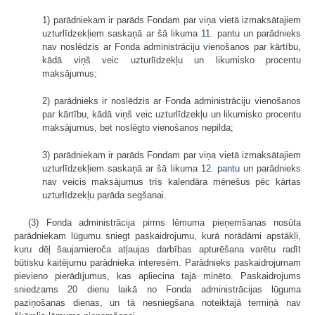
1) parādniekam ir parāds Fondam par viņa vietā izmaksātajiem
uzturlīdzekļiem saskaņā ar šā likuma
11.
pantu un parādnieks
nav noslēdzis ar Fonda administrāciju vienošanos par kārtību,
kādā viņš veic uzturlīdzekļu un likumisko procentu
maksājumus;
2) parādnieks ir noslēdzis ar Fonda administrāciju vienošanos
par kārtību, kādā viņš veic uzturlīdzekļu un likumisko procentu
maksājumus, bet noslēgto vienošanos nepilda;
3) parādniekam ir parāds Fondam par viņa vietā izmaksātajiem
uzturlīdzekļiem saskaņā ar šā likuma
12. pantu
un parādnieks
nav veicis maksājumus trīs kalendāra mēnešus pēc kārtas
uzturlīdzekļu parāda segšanai.
(3) Fonda administrācija pirms lēmuma pieņemšanas nosūta
parādniekam lūgumu sniegt paskaidrojumu, kurā norādāmi apstākļi,
kuru dēļ šaujamieroča atļaujas darbības apturēšana varētu radīt
būtisku kaitējumu parādnieka interesēm. Parādnieks paskaidrojumam
pievieno pierādījumus, kas apliecina tajā minēto. Paskaidrojums
sniedzams 20 dienu laikā no Fonda administrācijas lūguma
paziņošanas dienas, un tā nesniegšana noteiktajā termiņā nav