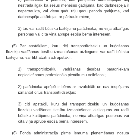
nestrādā ilgāk kā sešus mēnešus gadījumā, kad darbnespēja ir
nepārtraukta, vai vienu gadu triju gadu periodā gadījumā, kad
darbnespēja atkārtojas ar pārtraukumiem;
3) tas var radīt būtisku kaitējumu parādnieka, no viņa atkarīgas
personas vai cita viņa aprūpē esoša bērna interesēm.
(5) Par apstākļiem, kuru dēļ transportlīdzekļu un kuģošanas
līdzekļu vadīšanas tiesību izmantošanas aizliegums var radīt būtisku
kaitējumu, var tikt atzīti šādi apstākļi:
1) transportlīdzekļu vadīšanas tiesības parādniekam
nepieciešamas profesionālo pienākumu veikšanai;
2) parādnieka aprūpē ir bērns ar invaliditāti un nav iespējams
izmantot citus transportlīdzekļus;
3) citi apstākļi, kuru dēļ transportlīdzekļu un kuģošanas
līdzekļu vadīšanas tiesību izmantošanas aizliegums var radīt
būtisku kaitējumu parādnieka, no viņa atkarīgas personas vai
cita viņa aprūpē esoša bērna interesēm.
(6) Fonda administrācija pirms lēmuma pieņemšanas nosūta