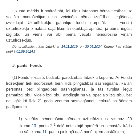
Likuma mērķis ir nodrošināt, lai tiktu īstenotas bērna tiesības uz
sociālo nodrošinājumu un veicināta bērna izglītības iegūšana,
izveidojot Uzturlīdzekļu garantiju fondu (turpmāk — Fonds)
uzturlīdzekļu izmaksai šajā likumā noteiktajā apmērā, ja bērns iegūst
izglītību un viens vai abi bērna vecāki nenodrošina viņam
uzturlīdzekļus.
(Ar grozījumiem, kas izdarīti ar
14.11.2019.
un
30.05.2024
. likumu, kas stājas
spēkā
01.09.2024.
)
3. pants. Fonds
(1) Fonds ir valsts budžetā paredzētais līdzekļu kopums. Ar Fonda
līdzekļiem tiek nodrošināti bērni līdz pilngadības sasniegšanai, kā arī
personas pēc pilngadības sasniegšanas, ja tās turpina iegūt
pamatizglītību, vidējo izglītību, arodizglītību vai speciālo izglītību, bet
ne ilgāk kā līdz 21 gada vecuma sasniegšanai, jebkurā no šādiem
gadījumiem:
1) vecāks nenodrošina bērnam uzturlīdzekļus vismaz šā
2
likuma
13.
panta 2.
daļā noteiktajā apmērā un nepastāv kāds
no šā likuma
11.
panta piektajā daļā minētajiem apstākļiem;