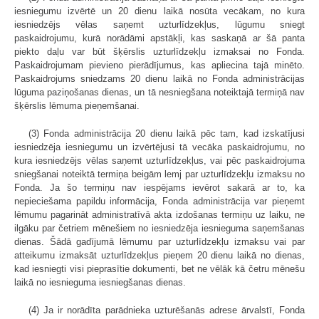
iesniegumu izvērtē un 20 dienu laikā nosūta vecākam, no kura
iesniedzējs vēlas saņemt uzturlīdzekļus, lūgumu sniegt
paskaidrojumu, kurā norādāmi apstākļi, kas saskaņā ar šā panta
piekto daļu var būt šķērslis uzturlīdzekļu izmaksai no Fonda.
Paskaidrojumam pievieno pierādījumus, kas apliecina tajā minēto.
Paskaidrojums sniedzams 20 dienu laikā no Fonda administrācijas
lūguma paziņošanas dienas, un tā nesniegšana noteiktajā termiņā nav
šķērslis lēmuma pieņemšanai.
(3) Fonda administrācija 20 dienu laikā pēc tam, kad izskatījusi
iesniedzēja iesniegumu un izvērtējusi tā vecāka paskaidrojumu, no
kura iesniedzējs vēlas saņemt uzturlīdzekļus, vai pēc paskaidrojuma
sniegšanai noteiktā termiņa beigām lemj par uzturlīdzekļu izmaksu no
Fonda. Ja šo termiņu nav iespējams ievērot sakarā ar to, ka
nepieciešama papildu informācija, Fonda administrācija var pieņemt
lēmumu pagarināt administratīvā akta izdošanas termiņu uz laiku, ne
ilgāku par četriem mēnešiem no iesniedzēja iesnieguma saņemšanas
dienas. Šādā gadījumā lēmumu par uzturlīdzekļu izmaksu vai par
atteikumu izmaksāt uzturlīdzekļus pieņem 20 dienu laikā no dienas,
kad iesniegti visi pieprasītie dokumenti, bet ne vēlāk kā četru mēnešu
laikā no iesnieguma iesniegšanas dienas.
(4) Ja ir norādīta parādnieka uzturēšanās adrese ārvalstī, Fonda