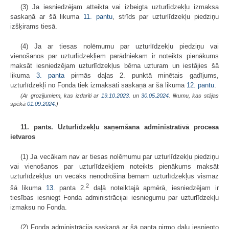
(3) Ja iesniedzējam atteikta vai izbeigta uzturlīdzekļu izmaksa
saskaņā ar šā likuma
11. pantu
, strīds par uzturlīdzekļu piedziņu
izšķirams tiesā.
(4) Ja ar tiesas nolēmumu par uzturlīdzekļu piedziņu vai
vienošanos par uzturlīdzekļiem parādniekam ir noteikts pienākums
maksāt iesniedzējam uzturlīdzekļus bērna uzturam un iestājies šā
likuma
3. panta
pirmās daļas 2. punktā minētais gadījums,
uzturlīdzekļi no Fonda tiek izmaksāti saskaņā ar šā likuma
12. pantu
.
(Ar grozījumiem, kas izdarīti ar
19.10.2023.
un
30.05.2024
. likumu, kas stājas
spēkā
01.09.2024.
)
11. pants. Uzturlīdzekļu saņemšana administratīvā procesa
ietvaros
(1) Ja vecākam nav ar tiesas nolēmumu par uzturlīdzekļu piedziņu
vai vienošanos par uzturlīdzekļiem noteikts pienākums maksāt
uzturlīdzekļus un vecāks nenodrošina bērnam uzturlīdzekļus vismaz
2
šā likuma
13.
panta 2.
daļā noteiktajā apmērā, iesniedzējam ir
tiesības iesniegt Fonda administrācijai iesniegumu par uzturlīdzekļu
izmaksu no Fonda.
(2) Fonda administrācija saskaņā ar šā panta pirmo daļu iesniegto