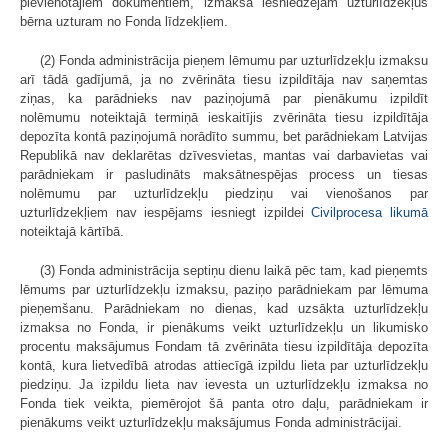
pievienotajiem dokumentiem, izmaksā iesniedzējam uzturlīdzekļus
bērna uzturam no Fonda līdzekļiem.
(2) Fonda administrācija pieņem lēmumu par uzturlīdzekļu izmaksu
arī tādā gadījumā, ja no zvērināta tiesu izpildītāja nav saņemtas
ziņas, ka parādnieks nav paziņojumā par pienākumu izpildīt
nolēmumu noteiktajā termiņā ieskaitījis zvērināta tiesu izpildītāja
depozīta kontā paziņojumā norādīto summu, bet parādniekam Latvijas
Republikā nav deklarētas dzīvesvietas, mantas vai darbavietas vai
parādniekam ir pasludināts maksātnespējas process un tiesas
nolēmumu par uzturlīdzekļu piedziņu vai vienošanos par
uzturlīdzekļiem nav iespējams iesniegt izpildei
Civilprocesa likumā
noteiktajā kārtībā.
(3) Fonda administrācija septiņu dienu laikā pēc tam, kad pieņemts
lēmums par uzturlīdzekļu izmaksu, paziņo parādniekam par lēmuma
pieņemšanu. Parādniekam no dienas, kad uzsākta uzturlīdzekļu
izmaksa no Fonda, ir pienākums veikt uzturlīdzekļu un likumisko
procentu maksājumus Fondam tā zvērināta tiesu izpildītāja depozīta
kontā, kura lietvedībā atrodas attiecīgā izpildu lieta par uzturlīdzekļu
piedziņu. Ja izpildu lieta nav ievesta un uzturlīdzekļu izmaksa no
Fonda tiek veikta, piemērojot šā panta otro daļu, parādniekam ir
pienākums veikt uzturlīdzekļu maksājumus Fonda administrācijai.