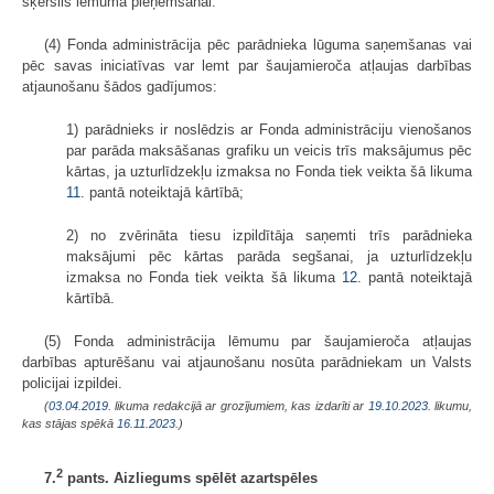
šķērslis lēmuma pieņemšanai.
(4) Fonda administrācija pēc parādnieka lūguma saņemšanas vai
pēc savas iniciatīvas var lemt par šaujamieroča atļaujas darbības
atjaunošanu šādos gadījumos:
1) parādnieks ir noslēdzis ar Fonda administrāciju vienošanos
par parāda maksāšanas grafiku un veicis trīs maksājumus pēc
kārtas, ja uzturlīdzekļu izmaksa no Fonda tiek veikta šā likuma
11.
pantā noteiktajā kārtībā;
2) no zvērināta tiesu izpildītāja saņemti trīs parādnieka
maksājumi pēc kārtas parāda segšanai, ja uzturlīdzekļu
izmaksa no Fonda tiek veikta šā likuma
12.
pantā noteiktajā
kārtībā.
(5) Fonda administrācija lēmumu par šaujamieroča atļaujas
darbības apturēšanu vai atjaunošanu nosūta parādniekam un Valsts
policijai izpildei.
(
03.04.2019
. likuma redakcijā ar grozījumiem, kas izdarīti ar
19.10.2023
. likumu,
kas stājas spēkā
16.11.2023.
)
2
7.
pants.
Aizliegums spēlēt azartspēles