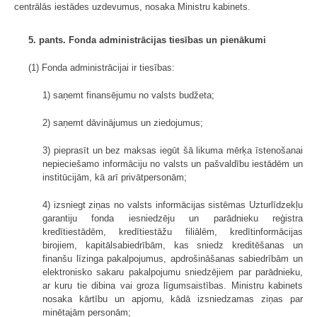
centrālās iestādes uzdevumus, nosaka Ministru kabinets.
5. pants. Fonda administrācijas tiesības un pienākumi
(1) Fonda administrācijai ir tiesības:
1) saņemt finansējumu no valsts budžeta;
2) saņemt dāvinājumus un ziedojumus;
3) pieprasīt un bez maksas iegūt šā likuma mērķa īstenošanai
nepieciešamo informāciju no valsts un pašvaldību iestādēm un
institūcijām, kā arī privātpersonām;
4) izsniegt ziņas no valsts informācijas sistēmas Uzturlīdzekļu
garantiju fonda iesniedzēju un parādnieku reģistra
kredītiestādēm, kredītiestāžu filiālēm, kredītinformācijas
birojiem, kapitālsabiedrībām, kas sniedz kreditēšanas un
finanšu līzinga pakalpojumus, apdrošināšanas sabiedrībām un
elektronisko sakaru pakalpojumu sniedzējiem par parādnieku,
ar kuru tie dibina vai groza līgumsaistības. Ministru kabinets
nosaka kārtību un apjomu, kādā izsniedzamas ziņas par
minētajām personām;