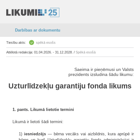
Darbības ar dokumentu
Tiesību akts:
spēkā esošs
Attēlotā redakcija: 01.04.2026. - 31.12.2028. /
Spēkā esošā
Saeima ir pieņēmusi un Valsts
prezidents izsludina šādu likumu:
Uzturlīdzekļu garantiju fonda likums
1. pants. Likumā lietotie termini
Likumā ir lietoti šādi termini:
1)
iesniedzējs
— bērna vecāks vai aizbildnis, kura aprūpē ir
bērns un kurš Uzturlīdzekļu garantiju fonda administrācijai ir