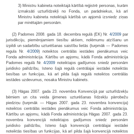
3) Ministru kabineta noteiktajā kārtībā reģistrē personas, kurām
izmaksāti uzturlīdzekļi no Fonda, un parādniekus, kā arī
Ministru kabineta noteiktajā kārtībā un apjomā izsniedz ziņas
par minētajām personām.
(2) Padomes 2008. gada 18. decembra regulā (EK) Nr.
4/2009
par
jurisdikciju, piemērojamiem tiesību aktiem, nolēmumu atzīšanu un
izpildi un sadarbību uzturēšanas saistību lietās (turpmāk — Padomes
regula Nr.
4/2009
) noteiktos centrālās iestādes pienākumus veic
Fonda administrācija. Kārtību un apjomu, kādā Fonda administrācija
Padomes regulā Nr.
4/2009
noteiktajos gadījumos sniedz personām
juridisko palīdzību, īsteno šajā regulā centrālajai iestādei noteiktās
tiesības un funkcijas, kā arī pilda šajā regulā noteiktos centrālās
iestādes uzdevumus, nosaka Ministru kabinets.
(3) Hāgas 2007. gada 23. novembra Konvencijā par uzturlīdzekļu
bērniem un cita veida ģimenes uzturēšanas līdzekļu pārrobežu
piedziņu (turpmāk — Hāgas 2007. gada 23. novembra konvencija)
noteiktos centrālās iestādes pienākumus veic Fonda administrācija.
Kārtību un apjomu, kādā Fonda administrācija Hāgas 2007. gada 23.
novembra konvencijā noteiktajos gadījumos sniedz personām
juridisko palīdzību, īsteno šajā konvencijā centrālajai iestādei
noteiktās tiesības un funkcijas, kā arī pilda šajā konvencijā noteiktos