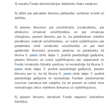
3) nosaka Fonda administrācijas darbinieku štatu sarakstu;
4) atbild par pārvaldes lēmumu pārbaudes sistēmas izveidi un
darbību;
5) pieņem lēmumus par uzturlīdzekļu izmaksāšanu, par
atteikumu izmaksāt uzturlīdzekļus un par izmaksas
izbeigšanu, pieņem lēmumu par to, ka parādniekam noteikts
pienākums maksāt uzturlīdzekļus, un izdod izpildrīkojumu par
parādnieka vietā izmaksāto uzturlīdzekļu un par tiem
aprēķināto likumisko procentu piedziņu no parādnieka šā
likuma
5. panta
otrās daļas 1. punktā paredzētajā gadījumā;
pieņem lēmumu un izdod izpildrīkojumu par nepamatoti no
Fonda izmaksāto līdzekļu piedziņu no iesniedzēja šā likuma
5.
panta
otrās daļas 3. punktā paredzētajā gadījumā; pieņem
lēmumu par to, ka šā likuma
5. panta
otrās daļas 3. punktā
paredzētajā gadījumā no iesniedzēja Fondam piedzenamās
summas samaksa tiek sadalīta, kā arī pieņem un izdod citus
normatīvajos aktos noteiktos lēmumus un izpildrīkojumus;
6) pieņem lēmumu atmaksāt Fondā nepareizi ieskaitītos
līdzekļus;