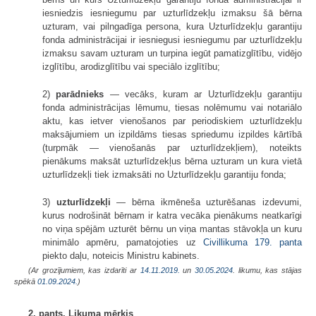
iesniedzis iesniegumu par uzturlīdzekļu izmaksu šā bērna
uzturam, vai pilngadīga persona, kura Uzturlīdzekļu garantiju
fonda administrācijai ir iesniegusi iesniegumu par uzturlīdzekļu
izmaksu savam uzturam un turpina iegūt pamatizglītību, vidējo
izglītību, arodizglītību vai speciālo izglītību;
2)
parādnieks
— vecāks, kuram ar Uzturlīdzekļu garantiju
fonda administrācijas lēmumu, tiesas nolēmumu vai notariālo
aktu, kas ietver vienošanos par periodiskiem uzturlīdzekļu
maksājumiem un izpildāms tiesas spriedumu izpildes kārtībā
(turpmāk — vienošanās par uzturlīdzekļiem), noteikts
pienākums maksāt uzturlīdzekļus bērna uzturam un kura vietā
uzturlīdzekļi tiek izmaksāti no Uzturlīdzekļu garantiju fonda;
3)
uzturlīdzekļi
— bērna ikmēneša uzturēšanas izdevumi,
kurus nodrošināt bērnam ir katra vecāka pienākums neatkarīgi
no viņa spējām uzturēt bērnu un viņa mantas stāvokļa un kuru
minimālo apmēru, pamatojoties uz
Civillikuma
179. panta
piekto daļu, noteicis Ministru kabinets.
(Ar grozījumiem, kas izdarīti ar
14.11.2019.
un
30.05.2024
. likumu, kas stājas
spēkā
01.09.2024.
)
2. pants. Likuma mērķis