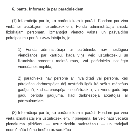
6. pants. Informācija par parādniekiem
(1) Informāciju par to, ka parādniekam ir parāds Fondam par viņa
vietā izmaksātajiem uzturlīdzekļiem, Fonda administrācija sniedz
fiziskajām personām, izmantojot vienoto valsts un pašvaldību
pakalpojumu portālu www.latvija.lv, ja:
1) Fonda administrācija ar parādnieku nav noslēgusi
vienošanos par kārtību, kādā viņš veic uzturlīdzekļu un
likumisko procentu maksājumus, vai parādnieks noslēgto
vienošanos nepilda;
2) parādnieks nav persona ar invaliditāti vai persona, kas
pārejošas darbnespējas dēļ nestrādā ilgāk kā sešus mēnešus
gadījumā, kad darbnespēja ir nepārtraukta, vai vienu gadu triju
gadu periodā gadījumā, kad darbnespēja atkārtojas ar
pārtraukumiem.
(2) Informācija par to, ka parādniekam ir parāds Fondam par viņa
vietā izmaksātajiem uzturlīdzekļiem, ir pieejama, lai veicinātu vecāku
pienākuma pildīšanu — uzturlīdzekļu maksāšanu — un tādējādi
nodrošinātu bērnu tiesību aizsardzību.