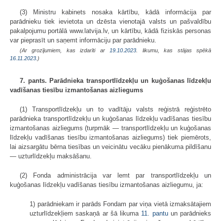
(3) Ministru kabinets nosaka kārtību, kādā informācija par
parādnieku tiek ievietota un dzēsta vienotajā valsts un pašvaldību
pakalpojumu portālā www.latvija.lv, un kārtību, kādā fiziskās personas
var pieprasīt un saņemt informāciju par parādnieku.
(Ar grozījumiem, kas izdarīti ar
19.10.2023
. likumu, kas stājas spēkā
16.11.2023.
)
7. pants. Parādnieka transportlīdzekļu un kuģošanas līdzekļu
vadīšanas tiesību izmantošanas aizliegums
(1) Transportlīdzekļu un to vadītāju valsts reģistrā reģistrēto
parādnieka transportlīdzekļu un kuģošanas līdzekļu vadīšanas tiesību
izmantošanas aizliegums (turpmāk — transportlīdzekļu un kuģošanas
līdzekļu vadīšanas tiesību izmantošanas aizliegums) tiek piemērots,
lai aizsargātu bērna tiesības un veicinātu vecāku pienākuma pildīšanu
— uzturlīdzekļu maksāšanu.
(2) Fonda administrācija var lemt par transportlīdzekļu un
kuģošanas līdzekļu vadīšanas tiesību izmantošanas aizliegumu, ja:
1) parādniekam ir parāds Fondam par viņa vietā izmaksātajiem
uzturlīdzekļiem saskaņā ar šā likuma
11. pantu
un parādnieks