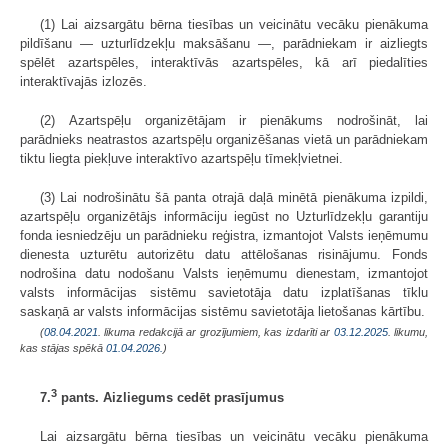
(1) Lai aizsargātu bērna tiesības un veicinātu vecāku pienākuma
pildīšanu — uzturlīdzekļu maksāšanu —, parādniekam ir aizliegts
spēlēt azartspēles, interaktīvās azartspēles, kā arī piedalīties
interaktīvajās izlozēs.
(2) Azartspēļu organizētājam ir pienākums nodrošināt, lai
parādnieks neatrastos azartspēļu organizēšanas vietā un parādniekam
tiktu liegta piekļuve interaktīvo azartspēļu tīmekļvietnei.
(3) Lai nodrošinātu šā panta otrajā daļā minētā pienākuma izpildi,
azartspēļu organizētājs informāciju iegūst no Uzturlīdzekļu garantiju
fonda iesniedzēju un parādnieku reģistra, izmantojot Valsts ieņēmumu
dienesta uzturētu autorizētu datu attēlošanas risinājumu. Fonds
nodrošina datu nodošanu Valsts ieņēmumu dienestam, izmantojot
valsts informācijas sistēmu savietotāja datu izplatīšanas tīklu
saskaņā ar valsts informācijas sistēmu savietotāja lietošanas kārtību.
(
08.04.2021
. likuma redakcijā ar grozījumiem, kas izdarīti ar
03.12.2025
. likumu,
kas stājas spēkā
01.04.2026.
)
3
7.
pants. Aizliegums cedēt prasījumus
Lai aizsargātu bērna tiesības un veicinātu vecāku pienākuma