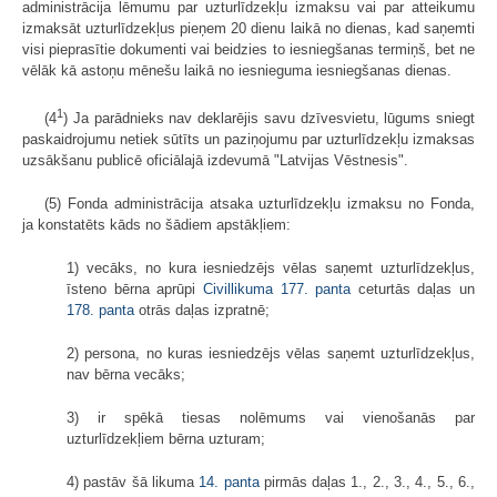
administrācija lēmumu par uzturlīdzekļu izmaksu vai par atteikumu
izmaksāt uzturlīdzekļus pieņem 20 dienu laikā no dienas, kad saņemti
visi pieprasītie dokumenti vai beidzies to iesniegšanas termiņš, bet ne
vēlāk kā astoņu mēnešu laikā no iesnieguma iesniegšanas dienas.
1
(4
) Ja parādnieks nav deklarējis savu dzīvesvietu, lūgums sniegt
paskaidrojumu netiek sūtīts un paziņojumu par uzturlīdzekļu izmaksas
uzsākšanu publicē oficiālajā izdevumā "Latvijas Vēstnesis".
(5) Fonda administrācija atsaka uzturlīdzekļu izmaksu no Fonda,
ja konstatēts kāds no šādiem apstākļiem:
1) vecāks, no kura iesniedzējs vēlas saņemt uzturlīdzekļus,
īsteno bērna aprūpi
Civillikuma
177. panta
ceturtās daļas un
178. panta
otrās daļas izpratnē;
2) persona, no kuras iesniedzējs vēlas saņemt uzturlīdzekļus,
nav bērna vecāks;
3) ir spēkā tiesas nolēmums vai vienošanās par
uzturlīdzekļiem bērna uzturam;
4) pastāv šā likuma
14. panta
pirmās daļas 1., 2., 3., 4., 5., 6.,