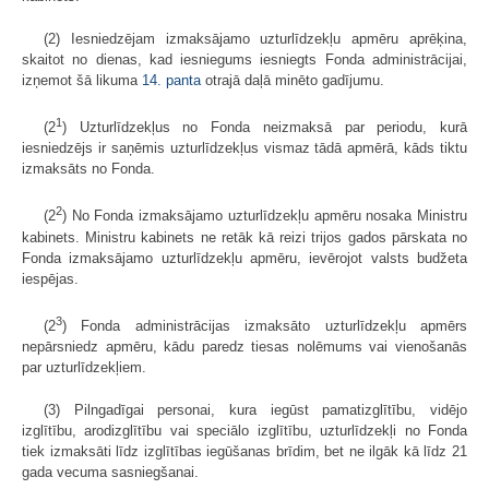
(2) Iesniedzējam izmaksājamo uzturlīdzekļu apmēru aprēķina,
skaitot no dienas, kad iesniegums iesniegts Fonda administrācijai,
izņemot šā likuma
14. panta
otrajā daļā minēto gadījumu.
1
(2
) Uzturlīdzekļus no Fonda neizmaksā par periodu, kurā
iesniedzējs ir saņēmis uzturlīdzekļus vismaz tādā apmērā, kāds tiktu
izmaksāts no Fonda.
2
(2
) No Fonda izmaksājamo uzturlīdzekļu apmēru nosaka Ministru
kabinets. Ministru kabinets ne retāk kā reizi trijos gados pārskata no
Fonda izmaksājamo uzturlīdzekļu apmēru, ievērojot valsts budžeta
iespējas.
3
(2
) Fonda administrācijas izmaksāto uzturlīdzekļu apmērs
nepārsniedz apmēru, kādu paredz tiesas nolēmums vai vienošanās
par uzturlīdzekļiem.
(3) Pilngadīgai personai, kura iegūst pamatizglītību, vidējo
izglītību, arodizglītību vai speciālo izglītību, uzturlīdzekļi no Fonda
tiek izmaksāti līdz izglītības iegūšanas brīdim, bet ne ilgāk kā līdz 21
gada vecuma sasniegšanai.