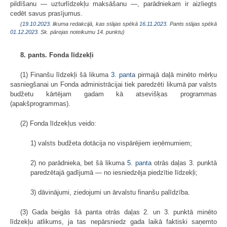
pildīšanu — uzturlīdzekļu maksāšanu —, parādniekam ir aizliegts
cedēt savus prasījumus.
(
19.10.2023
. likuma redakcijā, kas stājas spēkā
16.11.2023.
Pants stājas spēkā
01.12.2023.
Sk. pārejas noteikumu 14. punktu)
8. pants. Fonda līdzekļi
(1) Finanšu līdzekļi šā likuma
3. panta
pirmajā daļā minēto mērķu
sasniegšanai un Fonda administrācijai tiek paredzēti likumā par valsts
budžetu kārtējam gadam kā atsevišķas programmas
(apakšprogrammas).
(2) Fonda līdzekļus veido:
1) valsts budžeta dotācija no vispārējiem ieņēmumiem;
2) no parādnieka, bet šā likuma
5. panta
otrās daļas 3. punktā
paredzētajā gadījumā — no iesniedzēja piedzītie līdzekļi;
3) dāvinājumi, ziedojumi un ārvalstu finanšu palīdzība.
(3) Gada beigās šā panta otrās daļas 2. un 3. punktā minēto
līdzekļu atlikums, ja tas nepārsniedz gada laikā faktiski saņemto