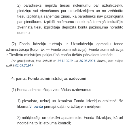
2) parādnieks nepilda tiesas nolēmumu par uzturlīdzekļu
piedziņu vai vienošanos par uzturlīdzekļiem un no zvērināta
tiesu izpildītāja saņemtas ziņas, ka parādnieks nav paziņojumā
par pienākumu izpildīt nolēmumu noteiktajā termiņā ieskaitījis
zvērināta tiesu izpildītāja depozīta kontā paziņojumā norādīto
summu.
(2) Fonda līdzekļu turētājs ir Uzturlīdzekļu garantiju fonda
administrācija (turpmāk — Fonda administrācija). Fonda administrācija
ir Tieslietu ministrijas pakļautībā esoša tiešās pārvaldes iestāde.
(Ar grozījumiem, kas izdarīti ar
14.11.2019.
un
30.05.2024
. likumu, kas stājas
spēkā
01.09.2024.
)
4. pants. Fonda administrācijas uzdevumi
(1) Fonda administrācija veic šādus uzdevumus:
1) piesaista, uzkrāj un izmaksā Fonda līdzekļus atbilstoši šā
likuma
3. panta
pirmajā daļā norādītajiem mērķiem;
2) mērķtiecīgi un efektīvi apsaimnieko Fonda līdzekļus, kā arī
nodrošina to izlietojuma kontroli;