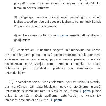
pilngadīga persona ir iesniegusi iesniegumu par uzturlīdzekļu
izmaksu savam uzturam;
3) pilngadīga persona turpina iegūt pamatizglītību, vidējo
izglītību, arodizglītību vai speciālo izglītību, bet ne ilgāk kā līdz
21 gada vecuma sasniegšanai;
4) iestājies viens no šā likuma
3. panta
pirmajā daļā minētajiem
gadījumiem.
1
(1
) Iesniedzējam ir tiesības saņemt uzturlīdzekļus no Fonda,
nevērtējot šā panta pirmās daļas 2. punktā noteikto apstākli par bērna
atrašanos iesniedzēja aprūpē, ja parādniekam pienākums maksāt
iesniedzējam uzturlīdzekļus bērna uzturam ir noteikts ar tiesas
nolēmumu par uzturlīdzekļu piedziņu vai vienošanos par
uzturlīdzekļiem.
(2) Ja vecākam nav ar tiesas nolēmumu par uzturlīdzekļu piedziņu
vai vienošanos par uzturlīdzekļiem noteikts pienākums maksāt
uzturlīdzekļus bērna uzturam un iestājies šā likuma
3. panta
pirmās
daļas 1. punktā minētais gadījums, uzturlīdzekļi no Fonda tiek
izmaksāti saskaņā ar šā likuma
11. pantu
.