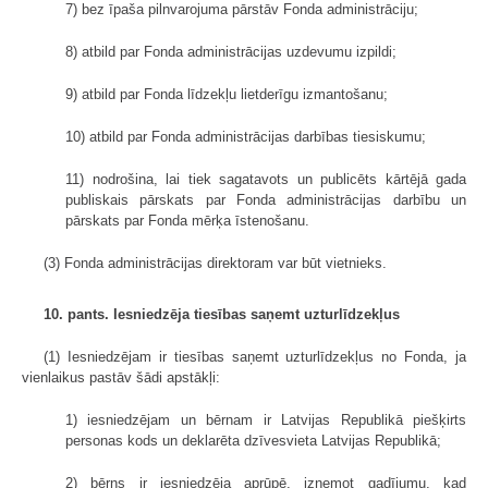
7) bez īpaša pilnvarojuma pārstāv Fonda administrāciju;
8) atbild par Fonda administrācijas uzdevumu izpildi;
9) atbild par Fonda līdzekļu lietderīgu izmantošanu;
10) atbild par Fonda administrācijas darbības tiesiskumu;
11) nodrošina, lai tiek sagatavots un publicēts kārtējā gada
publiskais pārskats par Fonda administrācijas darbību un
pārskats par Fonda mērķa īstenošanu.
(3) Fonda administrācijas direktoram var būt vietnieks.
10. pants. Iesniedzēja tiesības saņemt uzturlīdzekļus
(1) Iesniedzējam ir tiesības saņemt uzturlīdzekļus no Fonda, ja
vienlaikus pastāv šādi apstākļi:
1) iesniedzējam un bērnam ir Latvijas Republikā piešķirts
personas kods un deklarēta dzīvesvieta Latvijas Republikā;
2) bērns ir iesniedzēja aprūpē, izņemot gadījumu, kad