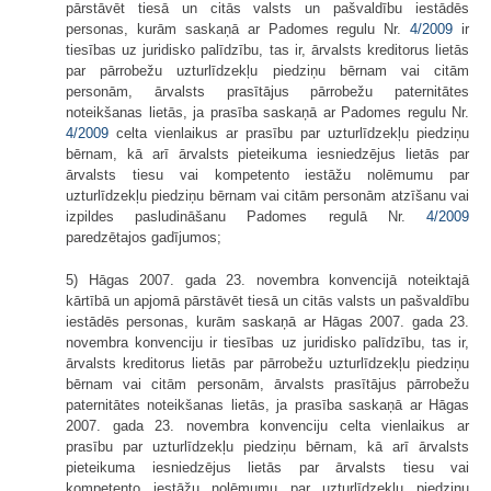
pārstāvēt tiesā un citās valsts un pašvaldību iestādēs
personas, kurām saskaņā ar Padomes regulu Nr.
4/2009
ir
tiesības uz juridisko palīdzību, tas ir, ārvalsts kreditorus lietās
par pārrobežu uzturlīdzekļu piedziņu bērnam vai citām
personām, ārvalsts prasītājus pārrobežu paternitātes
noteikšanas lietās, ja prasība saskaņā ar Padomes regulu Nr.
4/2009
celta vienlaikus ar prasību par uzturlīdzekļu piedziņu
bērnam, kā arī ārvalsts pieteikuma iesniedzējus lietās par
ārvalsts tiesu vai kompetento iestāžu nolēmumu par
uzturlīdzekļu piedziņu bērnam vai citām personām atzīšanu vai
izpildes pasludināšanu Padomes regulā Nr.
4/2009
paredzētajos gadījumos;
5) Hāgas 2007. gada 23. novembra konvencijā noteiktajā
kārtībā un apjomā pārstāvēt tiesā un citās valsts un pašvaldību
iestādēs personas, kurām saskaņā ar Hāgas 2007. gada 23.
novembra konvenciju ir tiesības uz juridisko palīdzību, tas ir,
ārvalsts kreditorus lietās par pārrobežu uzturlīdzekļu piedziņu
bērnam vai citām personām, ārvalsts prasītājus pārrobežu
paternitātes noteikšanas lietās, ja prasība saskaņā ar Hāgas
2007. gada 23. novembra konvenciju celta vienlaikus ar
prasību par uzturlīdzekļu piedziņu bērnam, kā arī ārvalsts
pieteikuma iesniedzējus lietās par ārvalsts tiesu vai
kompetento iestāžu nolēmumu par uzturlīdzekļu piedziņu