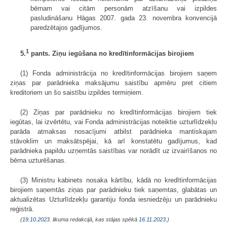
bērnam vai citām personām atzīšanu vai izpildes
pasludināšanu Hāgas 2007. gada 23. novembra konvencijā
paredzētajos gadījumos.
1
5.
pants. Ziņu iegūšana no kredītinformācijas birojiem
(1) Fonda administrācija no kredītinformācijas birojiem saņem
ziņas par parādnieka maksājumu saistību apmēru pret citiem
kreditoriem un šo saistību izpildes termiņiem.
(2) Ziņas par parādnieku no kredītinformācijas birojiem tiek
iegūtas, lai izvērtētu, vai Fonda administrācijas noteiktie uzturlīdzekļu
parāda atmaksas nosacījumi atbilst parādnieka mantiskajam
stāvoklim un maksātspējai, kā arī konstatētu gadījumus, kad
parādnieka papildu uzņemtās saistības var norādīt uz izvairīšanos no
bērna uzturēšanas.
(3) Ministru kabinets nosaka kārtību, kādā no kredītinformācijas
birojiem saņemtās ziņas par parādnieku tiek saņemtas, glabātas un
aktualizētas Uzturlīdzekļu garantiju fonda iesniedzēju un parādnieku
reģistrā.
(
19.10.2023
. likuma redakcijā, kas stājas spēkā
16.11.2023.
)