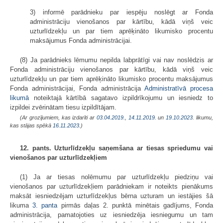
3) informē parādnieku par iespēju noslēgt ar Fonda
administrāciju vienošanos par kārtību, kādā viņš veic
uzturlīdzekļu un par tiem aprēķināto likumisko procentu
maksājumus Fonda administrācijai.
(8) Ja parādnieks lēmumu nepilda labprātīgi vai nav noslēdzis ar
Fonda administrāciju vienošanos par kārtību, kādā viņš veic
uzturlīdzekļu un par tiem aprēķināto likumisko procentu maksājumus
Fonda administrācijai, Fonda administrācija
Administratīvā procesa
likumā
noteiktajā kārtībā sagatavo izpildrīkojumu un iesniedz to
izpildei zvērinātam tiesu izpildītājam.
(Ar grozījumiem, kas izdarīti ar
03.04.2019.
,
14.11.2019.
un
19.10.2023
. likumu,
kas stājas spēkā
16.11.2023.
)
12. pants. Uzturlīdzekļu saņemšana ar tiesas spriedumu vai
vienošanos par uzturlīdzekļiem
(1) Ja ar tiesas nolēmumu par uzturlīdzekļu piedziņu vai
vienošanos par uzturlīdzekļiem parādniekam ir noteikts pienākums
maksāt iesniedzējam uzturlīdzekļus bērna uzturam un iestājies šā
likuma
3. panta
pirmās daļas 2. punktā minētais gadījums, Fonda
administrācija, pamatojoties uz iesniedzēja iesniegumu un tam