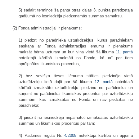
5) sadalīt termiņos šā panta otrās daļas 3. punktā paredzētajā
gadījumā no iesniedzēja piedzenamās summas samaksu.
(2) Fonda administrācijai ir pienākums:
1) piedzīt no parādnieka uzturlīdzekļus, kurus parādniekam
saskaņā ar Fonda administrācijas lēmumu ir pienākums
maksāt bērna uzturam un kuri viņa vietā šā likuma
11. pantā
noteiktajā kārtībā izmaksāti no Fonda, kā arī par tiem
aprēķinātos likumiskos procentus;
2) bez sevišķa tiesas lēmuma stāties piedzinēja vietā
uzturlīdzekļu lietā daļā par šā likuma
12. pantā
noteiktajā
kārtībā izmaksāto uzturlīdzekļu piedziņu no parādnieka un
saņemt no parādnieka likumiskos procentus par uzturlīdzekļu
summām, kas izmaksātas no Fonda un nav piedzītas no
parādnieka;
3) piedzīt no iesniedzēja nepamatoti izmaksātās uzturlīdzekļu
summas un likumiskos procentus par tām;
4) Padomes regulā Nr.
4/2009
noteiktajā kārtībā un apjomā