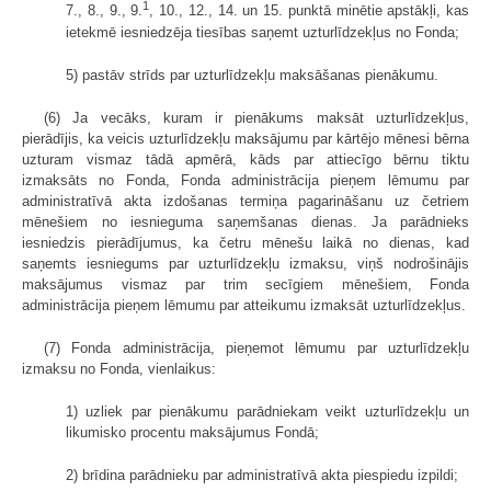
1
7., 8., 9., 9.
, 10., 12., 14. un 15. punktā minētie apstākļi, kas
ietekmē iesniedzēja tiesības saņemt uzturlīdzekļus no Fonda;
5) pastāv strīds par uzturlīdzekļu maksāšanas pienākumu.
(6) Ja vecāks, kuram ir pienākums maksāt uzturlīdzekļus,
pierādījis, ka veicis uzturlīdzekļu maksājumu par kārtējo mēnesi bērna
uzturam vismaz tādā apmērā, kāds par attiecīgo bērnu tiktu
izmaksāts no Fonda, Fonda administrācija pieņem lēmumu par
administratīvā akta izdošanas termiņa pagarināšanu uz četriem
mēnešiem no iesnieguma saņemšanas dienas. Ja parādnieks
iesniedzis pierādījumus, ka četru mēnešu laikā no dienas, kad
saņemts iesniegums par uzturlīdzekļu izmaksu, viņš nodrošinājis
maksājumus vismaz par trim secīgiem mēnešiem, Fonda
administrācija pieņem lēmumu par atteikumu izmaksāt uzturlīdzekļus.
(7) Fonda administrācija, pieņemot lēmumu par uzturlīdzekļu
izmaksu no Fonda, vienlaikus:
1) uzliek par pienākumu parādniekam veikt uzturlīdzekļu un
likumisko procentu maksājumus Fondā;
2) brīdina parādnieku par administratīvā akta piespiedu izpildi;